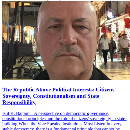
The Republic Above Political Interests: Citizens'
Sovereignty, Constitutionalism and State
Responsibility
Isuf B. Bajrami - A perspective on democratic governance,
constitutional principles and the role of citizens' sovereignty in state-
building When the Vote Speaks, Institutions Must Listen In every
stable democracy, there is a fundamental principle that cannot be