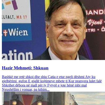
Hazir Mehmeti: Shkuan
Bashkë me retë shkoi dhe shiu Çatia e etur ngeli dëshmi Aty ku
gjelbërimi gufon E gjallë kujtimeve mbete ti Kur pranvera lulet falë
Shkrihet dëbora në mall për ty Fytyrë e jote hënë mbi mal
Ngushëllim i vonuar, pa kthim...