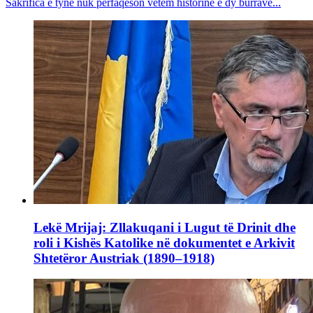
Sakrifica e tyne nuk përfaqëson vetëm historinë e dy burrave...
Lekë Mrijaj: Zllakuqani i Lugut të Drinit dhe
roli i Kishës Katolike në dokumentet e Arkivit
Shtetëror Austriak (1890–1918)