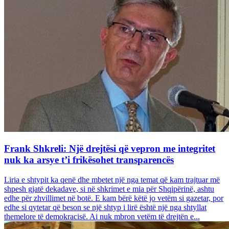
Frank Shkreli: Një drejtësi që vepron me integritet
nuk ka arsye t’i frikësohet transparencës
Liria e shtypit ka qenë dhe mbetet një nga temat që kam trajtuar më
shpesh gjatë dekadave, si në shkrimet e mia për Shqipërinë, ashtu
edhe për zhvillimet në botë. E kam bërë këtë jo vetëm si gazetar, por
edhe si qytetar që beson se një shtyp i lirë është një nga shtyllat
themelore të demokracisë. Ai nuk mbron vetëm të drejtën e...