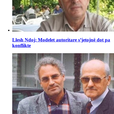
Llesh Ndoj: Modelet autoritare s’jetojnë dot pa
konflikte