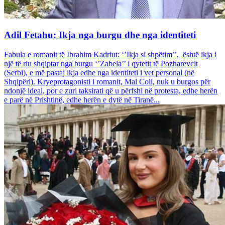
Adil Fetahu: Ikja nga burgu dhe nga identiteti
Fabula e romanit të Ibrahim Kadriut: ‘’Ikja si shpëtim’’, është ikja i
një të riu shqiptar nga burgu ‘’Zabela’’ i qytetit të Pozharevcit
(Serbi), e më pastaj ikja edhe nga identiteti i vet personal (në
Shqipëri). Kryeprotagonisti i romanit, Mal Coli, nuk u burgos për
ndonjë ideal, por e zuri taksirati që u përfshi në protesta, edhe herën
e parë në Prishtinë, edhe herën e dytë në Tiranë...