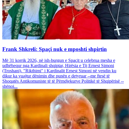
Frank Shkreli: Spaçi nuk e mposhti shpirtin
Më 31 korrik 2026, në ish-burgun e Spaçit u celebrua mesha e
udhëhequr nga Kardinali shqiptar, Hirësia e Tij Ernest Simoni
(Troshani). "Rikthimi" i Kardinalit Ernest Simoni në vendin ku
dikur ka vuajtur dënimin dhe punën e detyruar --me ftesë të
Shoqatës Antikomuniste të të Përndjekurve Politikë të Shqipërisë --
shënoi...