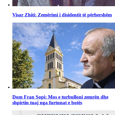
Visar Zhiti: Zemërimi i disidentit të përhershëm
Dom Fran Sopi: Mos e turbulloni zemrën dhe
shpirtin tuaj nga furtunat e botës