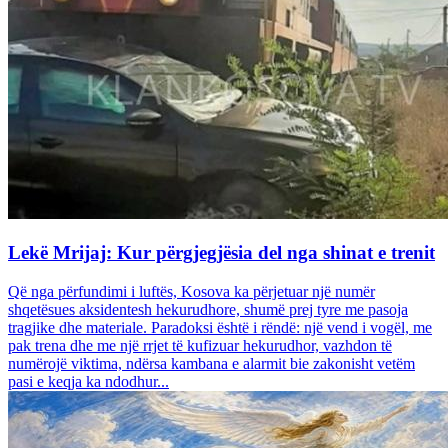
Lekë Mrijaj: Kur përgjegjësia del nga shinat e trenit
Që nga përfundimi i luftës, Kosova ka përjetuar një numër
shqetësues aksidentesh hekurudhore, shumë prej tyre me pasoja
tragjike dhe materiale. Paradoksi është i rëndë: një vend i vogël, me
pak trena dhe me një rrjet të kufizuar hekurudhor, vazhdon të
numërojë viktima, ndërsa kambana e alarmit bie zakonisht vetëm
pasi e keqja ka ndodhur...