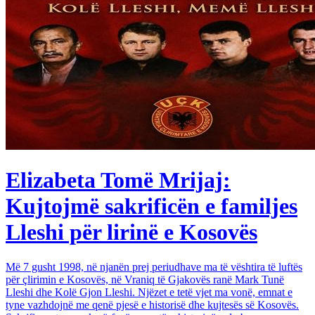
Elizabeta Tomë Mrijaj:
Kujtojmë sakrificën e familjes
Lleshi për lirinë e Kosovës
Më 7 gusht 1998, në njanën prej periudhave ma të vështira të luftës
për çlirimin e Kosovës, në Vraniq të Gjakovës ranë Mark Tunë
Lleshi dhe Kolë Gjon Lleshi. Njëzet e tetë vjet ma vonë, emnat e
tyne vazhdojnë me qenë pjesë e historisë dhe kujtesës së Kosovës.