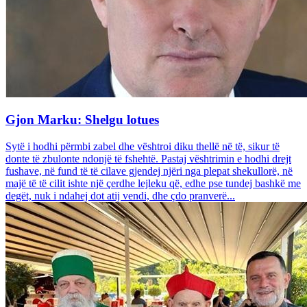
Gjon Marku: Shelgu lotues
Sytë i hodhi përmbi zabel dhe vështroi diku thellë në të, sikur të
donte të zbulonte ndonjë të fshehtë. Pastaj vështrimin e hodhi drejt
fushave, në fund të të cilave gjendej njëri nga plepat shekullorë, në
majë të të cilit ishte një çerdhe lejleku që, edhe pse tundej bashkë me
degët, nuk i ndahej dot atij vendi, dhe çdo pranverë...