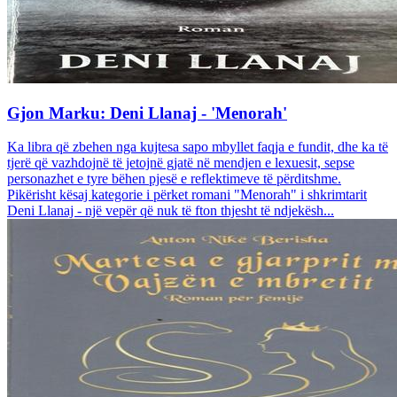
Gjon Marku: Deni Llanaj - 'Menorah'
Ka libra që zbehen nga kujtesa sapo mbyllet faqja e fundit, dhe ka të
tjerë që vazhdojnë të jetojnë gjatë në mendjen e lexuesit, sepse
personazhet e tyre bëhen pjesë e reflektimeve të përditshme.
Pikërisht kësaj kategorie i përket romani "Menorah" i shkrimtarit
Deni Llanaj - një vepër që nuk të fton thjesht të ndjekësh...