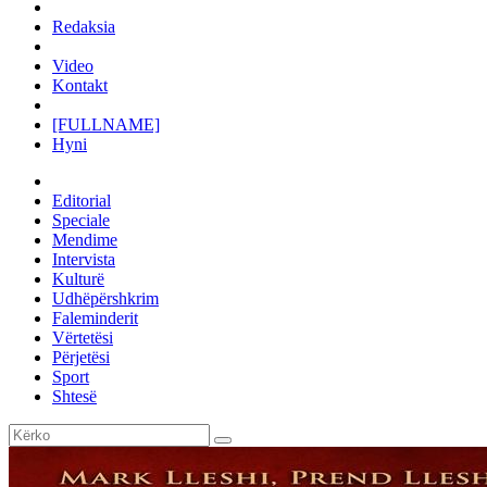
Redaksia
Video
Kontakt
[FULLNAME]
Hyni
Editorial
Speciale
Mendime
Intervista
Kulturë
Udhëpërshkrim
Faleminderit
Vërtetësi
Përjetësi
Sport
Shtesë