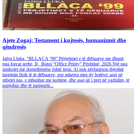
Ajete Zogaj: Testament i kujtesës, humanizmit dhe
qëndresës
Jahja Lluka, “BLLACA ‘99” Përjetimet e të dëbuarve me dhunë
nga forcat serbe, II, Botoi “Office Printy” Prishtinë, 2026 Një nga
simbolet më domethënëse është treni. Ai nuk përfaqëson thjeshtë
largimin fizik të të dëbuarve, por ndarjen mes dy botëve: asaj që
mbetet pas, e mbushur me kujtime, dhe asaj që i pret në vazhdim, të
panjohur dhe të pasigurtë...