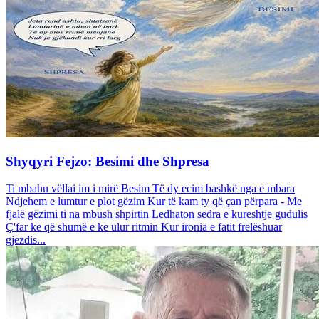
Shyqyri Fejzo: Besimi dhe Shpresa
Ti mbahu vëllai im i mirë Besim Të dy ecim bashkë nga e mbara
Ndjehem e lumtur e plot gëzim Kur të kam ty që çan përpara - Me
fjalë gëzimi ti na mbush shpirtin Ledhaton sedra e kureshtje gudulis
Ç'far ke që shumë e ke ulur ritmin Kur ironia e fatit frelëshuar
gjezdis...