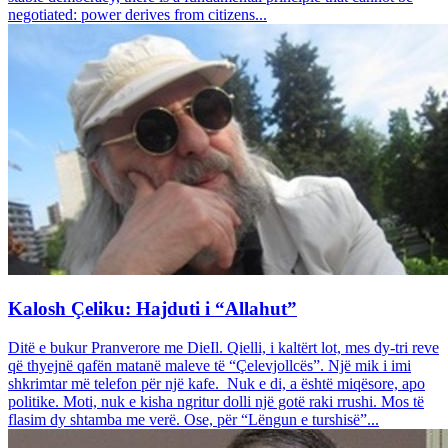
negotiated: power derives from citizens...
Kalosh Çeliku: Hajduti i “Allahut”
Ditë e bukur Pranverore me DieIl. Qielli, i kaltërt lot, mes dy-tri reve
që thyejnë qafën matanë maleve të “Çelevjollcës”. Një mik i imi
shkrimtar më telefon për një kafe. Nuk e di, a është miqësore, apo
politike. Moti, nuk e kisha ngritur dolli një gotë raki rrushi. Mos të
flasim dy shtamba me verë. Ose, për “Lëngun e turshisë”...