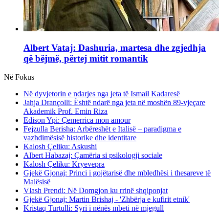
Albert Vataj: Dashuria, martesa dhe zgjedhja
që bëjmë, përtej mitit romantik
Në Fokus
Në dyvjetorin e ndarjes nga jeta të Ismail Kadaresë
Jahja Drançolli: Është ndarë nga jeta në moshën 89-vjeçare
Akademik Prof. Emin Riza
Edison Ypi: Çemerrica mon amour
Fejzulla Berisha: Arbëreshët e Italisë – paradigma e
vazhdimësisë historike dhe identitare
Kalosh Çeliku: Askushi
Albert Habazaj: Çamëria si psikologji sociale
Kalosh Çeliku: Kryevepra
Gjekë Gjonaj: Princi i gojëtarisë dhe mbledhësi i thesareve të
Malësisë
Vlash Prendi: Në Domgjon ku rrinë shqiponjat
Gjekë Gjonaj: Martin Brishaj - 'Zhbërja e kufirit etnik'
Kristaq Turtulli: Syri i nënës mbeti në mjegull