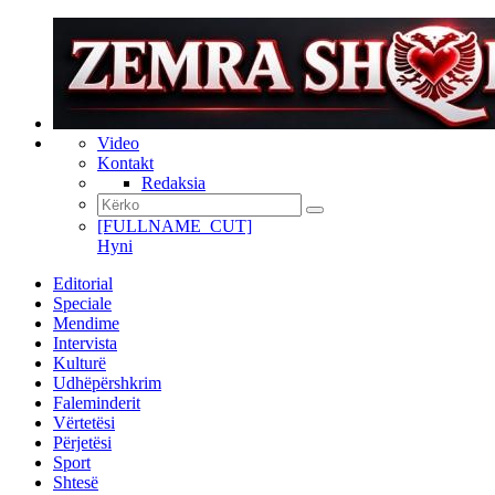
Video
Kontakt
Redaksia
[FULLNAME_CUT]
Hyni
Editorial
Speciale
Mendime
Intervista
Kulturë
Udhëpërshkrim
Faleminderit
Vërtetësi
Përjetësi
Sport
Shtesë