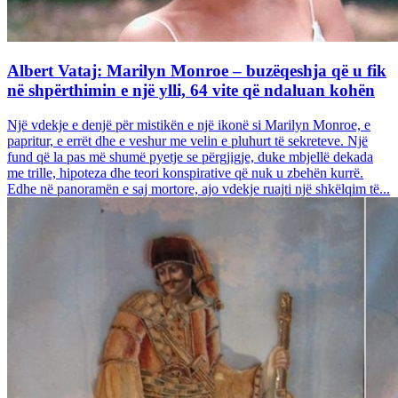
Albert Vataj: Marilyn Monroe – buzëqeshja që u fik
në shpërthimin e një ylli, 64 vite që ndaluan kohën
Një vdekje e denjë për mistikën e një ikonë si Marilyn Monroe, e
papritur, e errët dhe e veshur me velin e pluhurt të sekreteve. Një
fund që la pas më shumë pyetje se përgjigje, duke mbjellë dekada
me trille, hipoteza dhe teori konspirative që nuk u zbehën kurrë.
Edhe në panoramën e saj mortore, ajo vdekje ruajti një shkëlqim të...