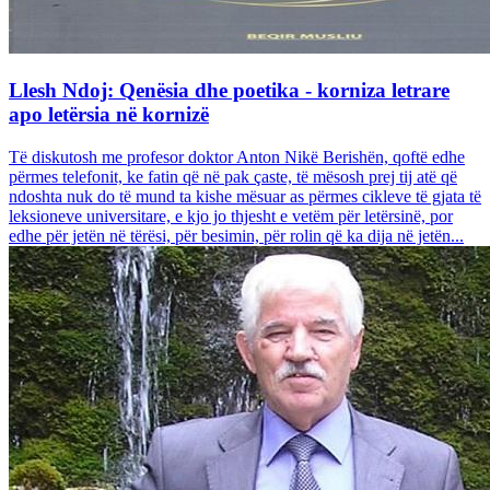
Llesh Ndoj: Qenësia dhe poetika - korniza letrare
apo letërsia në kornizë
Të diskutosh me profesor doktor Anton Nikë Berishën, qoftë edhe
përmes telefonit, ke fatin që në pak çaste, të mësosh prej tij atë që
ndoshta nuk do të mund ta kishe mësuar as përmes cikleve të gjata të
leksioneve universitare, e kjo jo thjesht e vetëm për letërsinë, por
edhe për jetën në tërësi, për besimin, për rolin që ka dija në jetën...