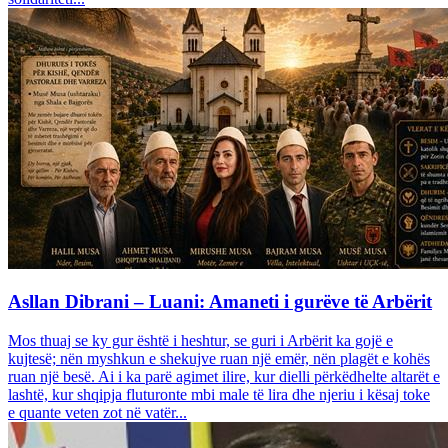
Asllan Dibrani – Luani: Amaneti i gurëve të Arbërit
Mos thuaj se ky gur është i heshtur, se guri i Arbërit ka gojë e
kujtesë; nën myshkun e shekujve ruan një emër, nën plagët e kohës
ruan një besë. Ai i ka parë agimet ilire, kur dielli përkëdhelte altarët e
lashtë, kur shqipja fluturonte mbi male të lira dhe njeriu i kësaj toke
e quante veten zot në vatër...