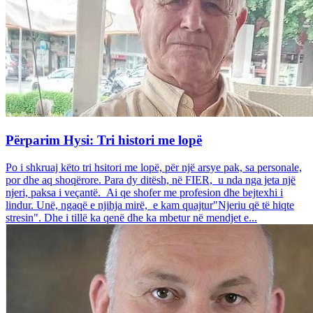
Përparim Hysi: Tri histori me lopë
Po i shkruaj këto tri hsitori me lopë, për një arsye pak, sa personale,
por dhe aq shoqërore. Para dy ditësh, në FIER, u nda nga jeta një
njeri, paksa i veçantë. Ai qe shofer me profesion dhe bejtexhi i
lindur. Unë, ngaqë e njihja mirë, e kam quajtur"Njeriu që të hiqte
stresin". Dhe i tillë ka qenë dhe ka mbetur në mendjet e...