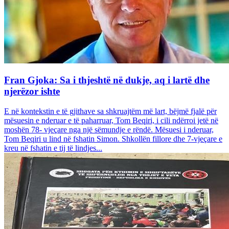
Fran Gjoka: Sa i thjeshtë në dukje, aq i lartë dhe
njerëzor ishte
E në kontekstin e të gjithave sa shkruajtëm më lart, bëjmë fjalë për
mësuesin e nderuar e të paharruar, Tom Beqiri, i cili ndërroi jetë në
moshën 78- vjeçare nga një sëmundje e rëndë. Mësuesi i nderuar,
Tom Beqiri u lind në fshatin Simon. Shkollën fillore dhe 7-vjeçare e
kreu në fshatin e tij të lindjes...