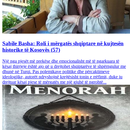
Sabile Basha: Roli i mërgatës shqiptare në kujtesën
historike të Kosovës (57)
Një nga pjesët më prekëse dhe emocionalisht më të ngarkuara të
kësaj thirrjeje është ajo që u drejtohet shqiptarëve të shpërngulur me
dhunë në Turqi. Pas polemikave politike dhe përcaktimeve
ideologjike, autorët ndryshojnë krejtësisht tonin e rrëfimit, duke iu
drejtuar kësaj pjese të mërgatës me një gjuhë të ngrohtë...