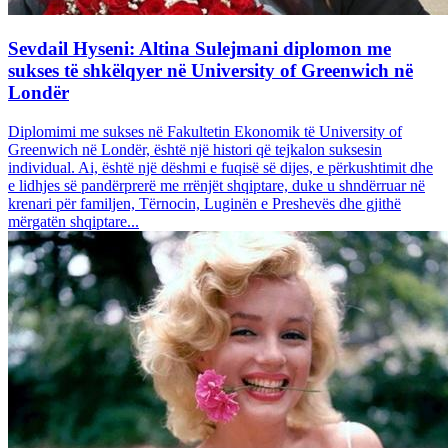
Sevdail Hyseni: Altina Sulejmani diplomon me
sukses të shkëlqyer në University of Greenwich në
Londër
Diplomimi me sukses në Fakultetin Ekonomik të University of
Greenwich në Londër, është një histori që tejkalon suksesin
individual. Ai, është një dëshmi e fuqisë së dijes, e përkushtimit dhe
e lidhjes së pandërprerë me rrënjët shqiptare, duke u shndërruar në
krenari për familjen, Tërnocin, Luginën e Preshevës dhe gjithë
mërgatën shqiptare...