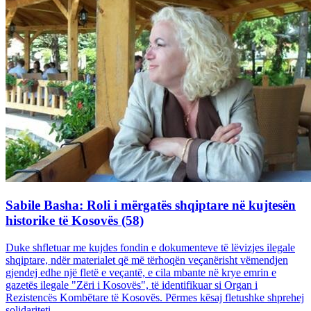
Sabile Basha: Roli i mërgatës shqiptare në kujtesën
historike të Kosovës (58)
Duke shfletuar me kujdes fondin e dokumenteve të lëvizjes ilegale
shqiptare, ndër materialet që më tërhoqën veçanërisht vëmendjen
gjendej edhe një fletë e veçantë, e cila mbante në krye emrin e
gazetës ilegale "Zëri i Kosovës", të identifikuar si Organ i
Rezistencës Kombëtare të Kosovës. Përmes kësaj fletushke shprehej
solidariteti...