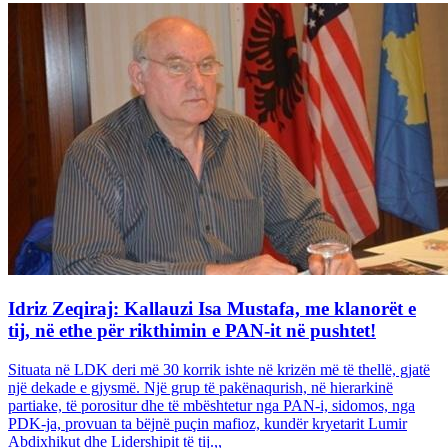
Idriz Zeqiraj: Kallauzi Isa Mustafa, me klanorët e
tij, në ethe për rikthimin e PAN-it në pushtet!
Situata në LDK deri më 30 korrik ishte në krizën më të thellë, gjatë
një dekade e gjysmë. Një grup të pakënaqurish, në hierarkinë
partiake, të porositur dhe të mbështetur nga PAN-i, sidomos, nga
PDK-ja, provuan ta bëjnë puçin mafioz, kundër kryetarit Lumir
Abdixhikut dhe Lidershipit të tij.,,