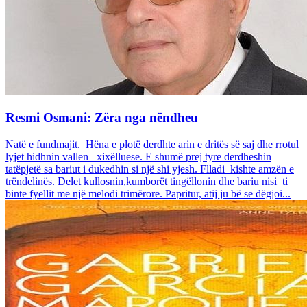
Resmi Osmani: Zëra nga nëndheu
Natë e fundmajit. Hëna e plotë derdhte arin e dritës së saj dhe rrotul
lyjet hidhnin vallen xixëlluese. E shumë prej tyre derdheshin
tatëpjetë sa bariut i dukedhin si një shi yjesh. Flladi kishte amzën e
trëndelinës. Delet kullosnin,kumborët tingëllonin dhe bariu nisi ti
binte fyellit me një melodi trimërore. Papritur, atij ju bë se dëgjoi...