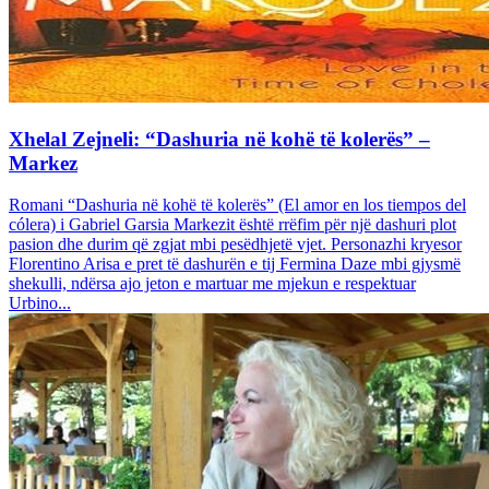
Xhelal Zejneli: “Dashuria në kohë të kolerës” –
Markez
Romani “Dashuria në kohë të kolerës” (El amor en los tiempos del
cólera) i Gabriel Garsia Markezit është rrëfim për një dashuri plot
pasion dhe durim që zgjat mbi pesëdhjetë vjet. Personazhi kryesor
Florentino Arisa e pret të dashurën e tij Fermina Daze mbi gjysmë
shekulli, ndërsa ajo jeton e martuar me mjekun e respektuar
Urbino...