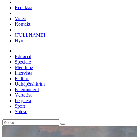
Redaksia
Video
Kontakt
[FULLNAME]
Hyni
Editorial
Speciale
Mendime
Intervista
Kulturë
Udhëpërshkrim
Faleminderit
Vërtetësi
Përjetësi
Sport
Shtesë