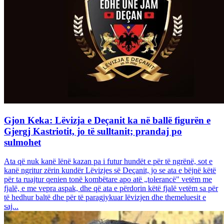
Gjon Keka: Lëvizja e Deçanit ka në ballë figurën e
Gjergj Kastriotit, jo të sulltanit; prandaj po
sulmohet
Ata që nuk kanë lënë kazan pa i futur hundët e për të ngrënë, sot e
kanë ngritur zërin kundër Lëvizjes së Deçanit, jo se ata e bëjnë këtë
për ta ruajtur qenien tonë kombëtare apo atë „tolerancë" vetëm me
fjalë, e me vepra aspak, dhe që ata e përdorin këtë fjalë vetëm sa për
të hedhur baltë dhe për të paragjykuar lëvizjen dhe themeluesit e
saj...