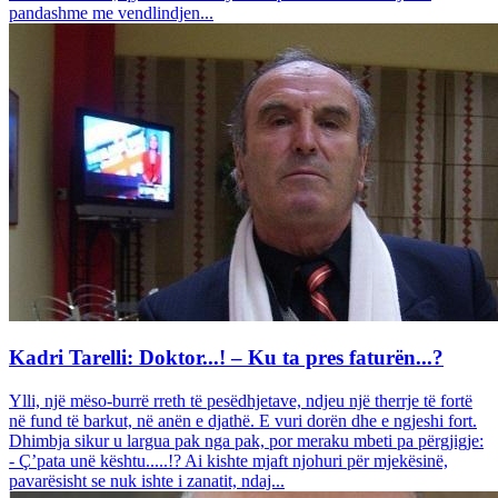
pandashme me vendlindjen...
Kadri Tarelli: Doktor...! – Ku ta pres faturën...?
Ylli, një mëso-burrë rreth të pesëdhjetave, ndjeu një therrje të fortë
në fund të barkut, në anën e djathë. E vuri dorën dhe e ngjeshi fort.
Dhimbja sikur u largua pak nga pak, por meraku mbeti pa përgjigje:
- Ç’pata unë kështu.....!? Ai kishte mjaft njohuri për mjekësinë,
pavarësisht se nuk ishte i zanatit, ndaj...