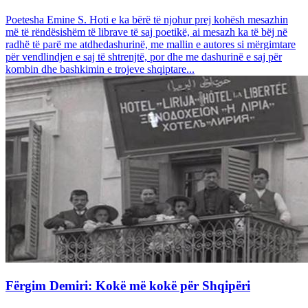
Poetesha Emine S. Hoti e ka bërë të njohur prej kohësh mesazhin
më të rëndësishëm të librave të saj poetikë, ai mesazh ka të bëj në
radhë të parë me atdhedashurinë, me mallin e autores si mërgimtare
për vendlindjen e saj të shtrenjtë, por dhe me dashurinë e saj për
kombin dhe bashkimin e trojeve shqiptare...
Fërgim Demiri: Kokë më kokë për Shqipëri