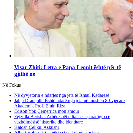
Visar Zhiti: Letra e Papa Leonit është për të
gjithë ne
Në Fokus
Në dyvjetorin e ndarjes nga jeta të Ismail Kadaresë
Jahja Drançolli: Është ndarë nga jeta në moshën 89-vjeçare
Akademik Prof. Emin Riza
Edison Ypi: Çemerrica mon amour
Fejzulla Berisha: Arbëreshët e Italisë – paradigma e
vazhdimësisë historike dhe identitare
Kalosh Çeliku: Askushi
Albert Habazaj: Çamëria si psikologji sociale