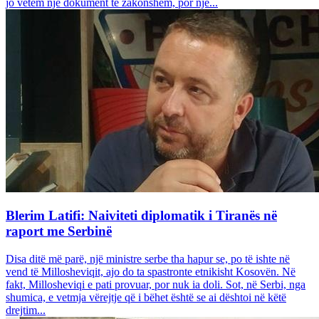
jo vetëm një dokument të zakonshëm, por një...
Blerim Latifi: Naiviteti diplomatik i Tiranës në
raport me Serbinë
Disa ditë më parë, një ministre serbe tha hapur se, po të ishte në
vend të Millosheviqit, ajo do ta spastronte etnikisht Kosovën. Në
fakt, Millosheviqi e pati provuar, por nuk ia doli. Sot, në Serbi, nga
shumica, e vetmja vërejtje që i bëhet është se ai dështoi në këtë
drejtim...