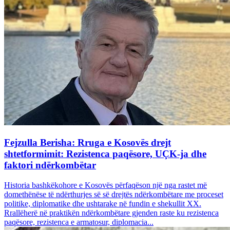
Fejzulla Berisha: Rruga e Kosovës drejt
shtetformimit: Rezistenca paqësore, UÇK-ja dhe
faktori ndërkombëtar
Historia bashkëkohore e Kosovës përfaqëson një nga rastet më
domethënëse të ndërthurjes së së drejtës ndërkombëtare me proceset
politike, diplomatike dhe ushtarake në fundin e shekullit XX.
Rrallëherë në praktikën ndërkombëtare gjenden raste ku rezistenca
paqësore, rezistenca e armatosur, diplomacia...