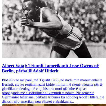
Albert Vataj: Triumfi i amerikanit Jesse Owens në
Berlin, përballë Adolf Hitlerit
Plot 90 vite më parë, më 3 gusht 1936, në stadiumin monumental të
Berlinit, aty ku regjimi nazist kishte ngritur një skenë gjigante për të
glorifikuar ideologjinë e tij, historia mori një kthesë që as
propaganda më e sofistikuar nuk mundi ta ndalte. Në zemër të
Gjermanisë hitleriane, përballë tribunës ku ndodhej Adolf Hitleri, një
djalosh afro-amerikan nga Shtetet e Bashkuara...