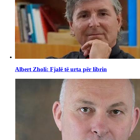
Albert Zholi: Fjalë të urta për librin