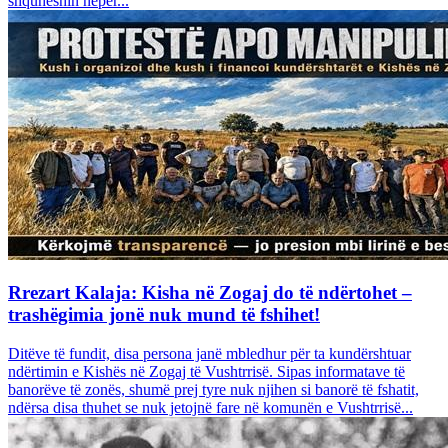
shquheshin nëpër...
Rrezart Kalaja: Kisha në Zogaj do të ndërtohet –
trashëgimia jonë nuk mund të fshihet!
Ditëve të fundit, disa persona janë mbledhur për ta kundërshtuar
ndërtimin e Kishës në Zogaj të Vushtrrisë. Sipas informatave të
banorëve të zonës, shumë prej tyre nuk njihen si banorë të fshatit,
ndërsa disa thuhet se nuk jetojnë fare në komunën e Vushtrrisë...