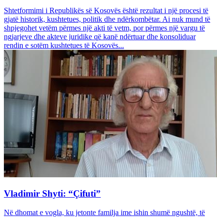
Shtetformimi i Republikës së Kosovës është rezultat i një procesi të
gjatë historik, kushtetues, politik dhe ndërkombëtar. Ai nuk mund të
shpjegohet vetëm përmes një akti të vetm, por përmes një vargu të
ngjarjeve dhe akteve juridike që kanë ndërtuar dhe konsoliduar
rendin e sotëm kushtetues të Kosovës...
Vladimir Shyti: “Çifuti”
Në dhomat e vogla, ku jetonte familja ime ishin shumë ngushtë, të