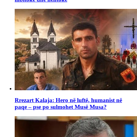
Rrezart Kalaja: Hero në luftë, humanist në
paqe – pse po sulmohet Musë Musa?