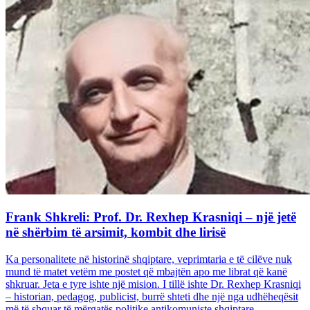
Frank Shkreli: Prof. Dr. Rexhep Krasniqi – një jetë
në shërbim të arsimit, kombit dhe lirisë
Ka personalitete në historinë shqiptare, veprimtaria e të cilëve nuk
mund të matet vetëm me postet që mbajtën apo me librat që kanë
shkruar. Jeta e tyre ishte një mision. I tillë ishte Dr. Rexhep Krasniqi
– historian, pedagog, publicist, burrë shteti dhe një nga udhëheqësit
më të shquar të mërgatës politike antikomuniste shqiptare...