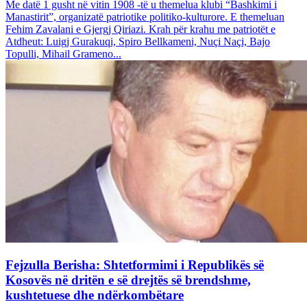
Me datë 1 gusht në vitin 1908 -të u themelua klubi “Bashkimi i
Manastirit”, organizatë patriotike politiko-kulturore. E themeluan
Fehim Zavalani e Gjergj Qiriazi. Krah për krahu me patriotët e
Atdheut: Luigj Gurakuqi, Spiro Bellkameni, Nuçi Naçi, Bajo
Topulli, Mihail Grameno...
Fejzulla Berisha: Shtetformimi i Republikës së
Kosovës në dritën e së drejtës së brendshme,
kushtetuese dhe ndërkombëtare