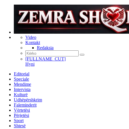
Video
Kontakt
Redaksia
[FULLNAME_CUT]
Hyni
Editorial
Speciale
Mendime
Intervista
Kulturë
Udhëpërshkrim
Faleminderit
Vërtetësi
Përjetësi
Sport
Shtesë