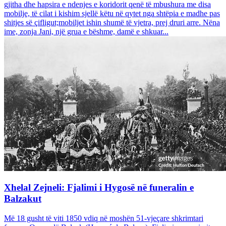
gjitha dhe hapsira e ndenjes e koridorit qenë të mbushura me disa
mobilje, të cilat i kishim sjellë këtu në qytet nga shtëpia e madhe pas
shitjes së çifligut;mobiljet ishin shumë të vjetra, prej druri arre. Nëna
ime, zonja Jani, një grua e bëshme, damë e shkuar...
Xhelal Zejneli: Fjalimi i Hygosë në funeralin e
Balzakut
Më 18 gusht të viti 1850 vdiq në moshën 51-vjeçare shkrimtari