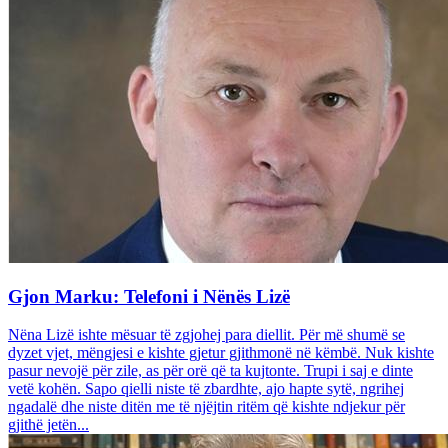
Gjon Marku: Telefoni i Nënës Lizë
Nëna Lizë ishte mësuar të zgjohej para diellit. Për më shumë se
dyzet vjet, mëngjesi e kishte gjetur gjithmonë në këmbë. Nuk kishte
pasur nevojë për zile, as për orë që ta kujtonte. Trupi i saj e dinte
vetë kohën. Sapo qielli niste të zbardhte, ajo hapte sytë, ngrihej
ngadalë dhe niste ditën me të njëjtin ritëm që kishte ndjekur për
gjithë jetën...