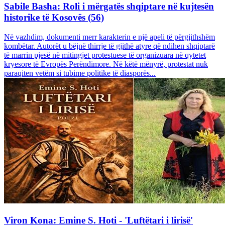
Sabile Basha: Roli i mërgatës shqiptare në kujtesën
historike të Kosovës (56)
Në vazhdim, dokumenti merr karakterin e një apeli të përgjithshëm
kombëtar. Autorët u bëjnë thirrje të gjithë atyre që ndihen shqiptarë
të marrin pjesë në mitingjet protestuese të organizuara në qytetet
kryesore të Evropës Perëndimore. Në këtë mënyrë, protestat nuk
paraqiten vetëm si tubime politike të diasporës...
Viron Kona: Emine S. Hoti - 'Luftëtari i lirisë'