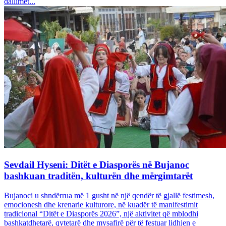
dallimet...
Sevdail Hyseni: Ditët e Diasporës në Bujanoc
bashkuan traditën, kulturën dhe mërgimtarët
Bujanoci u shndërrua më 1 gusht në një qendër të gjallë festimesh,
emocionesh dhe krenarie kulturore, në kuadër të manifestimit
tradicional “Ditët e Diasporës 2026”, një aktivitet që mblodhi
bashkatdhetarë, qytetarë dhe mysafirë për të festuar lidhjen e