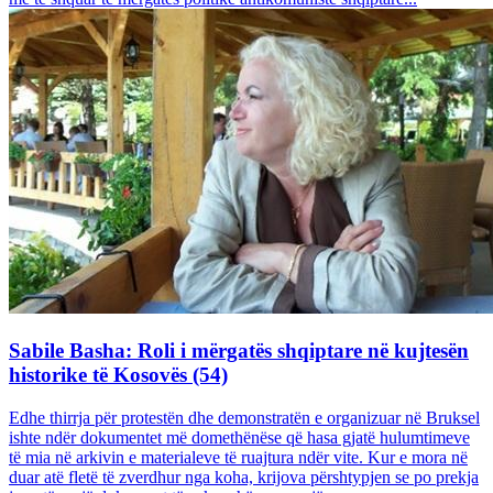
Sabile Basha: Roli i mërgatës shqiptare në kujtesën
historike të Kosovës (54)
Edhe thirrja për protestën dhe demonstratën e organizuar në Bruksel
ishte ndër dokumentet më domethënëse që hasa gjatë hulumtimeve
të mia në arkivin e materialeve të ruajtura ndër vite. Kur e mora në
duar atë fletë të zverdhur nga koha, krijova përshtypjen se po prekja