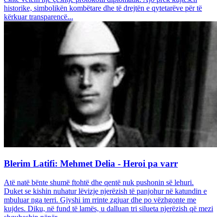
historike, simbolikën kombëtare dhe të drejtën e qytetarëve për të
kërkuar transparencë...
Blerim Latifi: Mehmet Delia - Heroi pa varr
Atë natë bënte shumë ftohtë dhe qentë nuk pushonin së lehuri.
Duket se kishin nuhatur lëvizje njerëzish të panjohur në katundin e
mbuluar nga terri. Gjyshi im rrinte zgjuar dhe po vëzhgonte me
kujdes. Diku, në fund të lamës, u dalluan tri silueta njerëzish që mezi