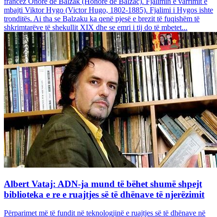
francez Onore dë Balzak (Honoré de Balzac). Fjalimin e varrimit e
mbajti Viktor Hygo (Victor Hugo, 1802-1885). Fjalimi i Hygos ishte
tronditës. Ai tha se Balzaku ka qenë pjesë e brezit të fuqishëm të
shkrimtarëve të shekullit XIX dhe se emri i tij do të mbetet...
Albert Vataj: ADN-ja mund të bëhet shumë shpejt
biblioteka e re e ruajtjes së të dhënave të njerëzimit
Përparimet më të fundit në teknologjinë e ruajtjes së të dhënave në