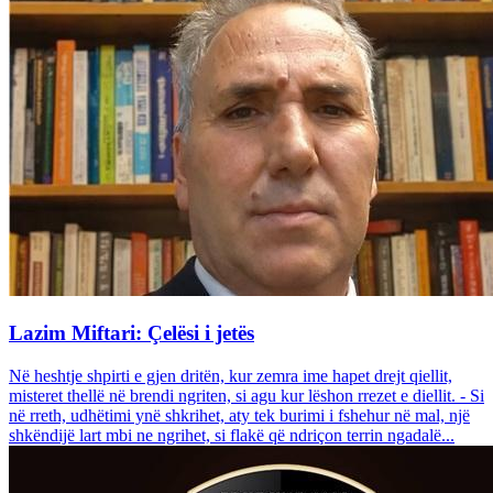
Lazim Miftari: Çelësi i jetës
Në heshtje shpirti e gjen dritën, kur zemra ime hapet drejt qiellit,
misteret thellë në brendi ngriten, si agu kur lëshon rrezet e diellit. - Si
në rreth, udhëtimi ynë shkrihet, aty tek burimi i fshehur në mal, një
shkëndijë lart mbi ne ngrihet, si flakë që ndriçon terrin ngadalë...