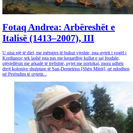
Fotaq Andrea: Arbëreshët e
Italisë (1413–2007), III
U nisa një të diel, me mëngjes të bukur vjeshte, nga qyteti i vogël i
Korilianos; tek lashë nga pas me keqardhje kullat e saj feudale,
ujësjellësin me arkadë të trefishtë, pyjet me portokaj, mora udhën
drejt kolonive shqiptare të San-Demetrios [Shën Mitrit], që ndodhen
në Perëndim të qytetit...