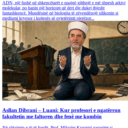
ADN, një fushë që shkencëtarët e quajnë gjithnjë e më shpesh arkivi
molekular, po hapin një horizont që deri dje dukej thjesht
fantashkencë. Mundësinë që biologjia të zëvendësojë silikonin si
mediumi kryesor i kujtesës së qytetërimit njerëzor...
Asllan Dibrani – Luani: Kur profesori e ngatërron
fakultetin me faltoren dhe fenë me kombin
Në shkrimin e tij të fundit, Prof. Milazim Krasniqi paraqitet si