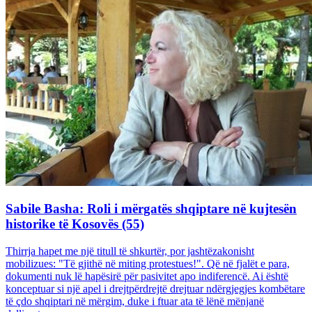
Sabile Basha: Roli i mërgatës shqiptare në kujtesën
historike të Kosovës (55)
Thirrja hapet me një titull të shkurtër, por jashtëzakonisht
mobilizues: "Të gjithë në miting protestues!". Që në fjalët e para,
dokumenti nuk lë hapësirë për pasivitet apo indiferencë. Ai është
konceptuar si një apel i drejtpërdrejtë drejtuar ndërgjegjes kombëtare
të çdo shqiptari në mërgim, duke i ftuar ata të lënë mënjanë