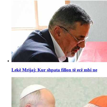
Lekë Mrijaj: Kur shpata fillon të ecë mbi ne