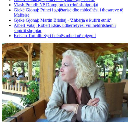
Vlash Prendi: Në Domgjon ku rrinë shqiponjat
Gjekë Gjonaj: Princi i gojëtarisë dhe mbledhësi i thesareve të
Malësisë
Gjekë Gjonaj: Martin Brishaj - 'Zhbërja e kufirit etnik'
Albert Vataj: Robert Elsie, udhërrëfyesi vullnetdritshëm i
shpirtit shqiptar
Kristaq Turtulli: Syri i nënës mbeti në mjegull