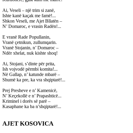
Ai, Veseli – një trim si zanë,
Ishte kanë kaçak me famë!...
Shkon Veseli, me Ajet Bllatën –
N’ Domaroc, e vrasin Radën!...
E vranë Rade Popullanin,
Vranë çetnikun, zullumqarin.
Vranë Stojanin, n’ Domaroc –
Ndër xhelat, nuk kishte shoq!
Ai, Stojani, s’dinte për prita,
Ish vojvodë përmbi komita!...
Në Gallap, n’ katunde mbarë –
Shumë ka pre, ka vra shqiptarë!...
Prej Presheve e n’ Kamenicë,
N’ Keçekollë e n’ Prapashticë...
Kriminel i dorës së parë –
Kasaphane ka ba n’shqiptarë!...
AJET KOSOVICA