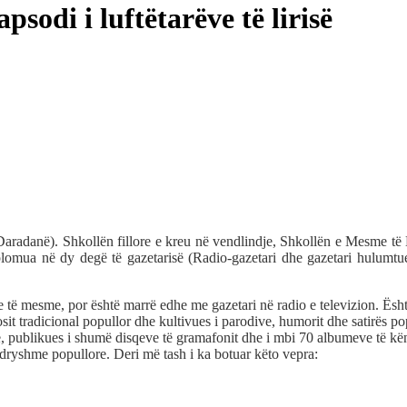
odi i luftëtarëve të lirisë
Daradanë). Shkollën fillore e kreu në vendlindje, Shkollën e Mesme të 
omua në dy degë të gazetarisë (Radio-gazetari dhe gazetari hulumtue
he të mesme, por është marrë edhe me gazetari në radio e televizion. Ësh
it tradicional popullor dhe kultivues i parodive, humorit dhe satirës po
, publikues i shumë disqeve të gramafonit dhe i mbi 70 albumeve të kë
dryshme popullore. Deri më tash i ka botuar këto vepra: