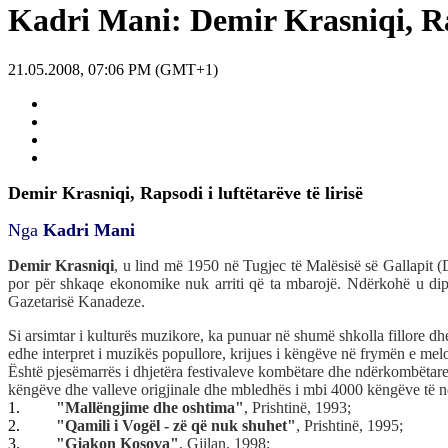
Kadri Mani: Demir Krasniqi, Raps
21.05.2008, 07:06 PM (GMT+1)
Demir Krasniqi, Rapsodi i luftëtarëve të lirisë
Nga
Kadri Mani
Demir Krasniqi
, u lind më 1950 në Tugjec të Malësisë së Gallapit (
por për shkaqe ekonomike nuk arriti që ta mbarojë. Ndërkohë u dipl
Gazetarisë Kanadeze.
Si arsimtar i kulturës muzikore, ka punuar në shumë shkolla fillore d
edhe interpret i muzikës popullore, krijues i këngëve në frymën e melos
Është pjesëmarrës i dhjetëra festivaleve kombëtare dhe ndërkombëtare
këngëve dhe valleve origjinale dhe mbledhës i mbi 4000 këngëve të n
1.
"Mallëngjime dhe oshtima"
, Prishtinë, 1993;
2.
"Qamili i Vogël - zë që nuk shuhet"
, Prishtinë, 1995;
3.
"Gjakon Kosova"
, Gjilan, 1998;