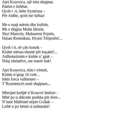
Ajet Kosovica, një trim shqiptar,
Patriot e luftëtar.
Qysh i
ri, ishte frymëzua –
Për Atdhe, qysh me luftua!
Me e ruajt nderin dhe kufirin,
Me e dëgjua Mulla Idrizin,
Shyt Marecin, Muharrem Fejzën,
Hasan Remnikun, Hysen Tërpezën!...
Qysh i ri, në çdo konak –
Kishte mësua shumë për kaçakë!...
Atdhetarizmin e kishte n’ gjak –
Ndaj xhelatëve, me marrë hak!
Ajet Kosovica, trim i vërtetë,
Kishte n’grup 16 vetë...
Ishin forca vullnetare –
T’Rezistencës tonë shqiptare...
Mbrojnë kufijtë n’Kosovë lindore –
Mirë po u shkonte pushka për dore...
N’tanë Malësinë nëpër Gollak –
Luftë-o po bënin si ushtarakë!