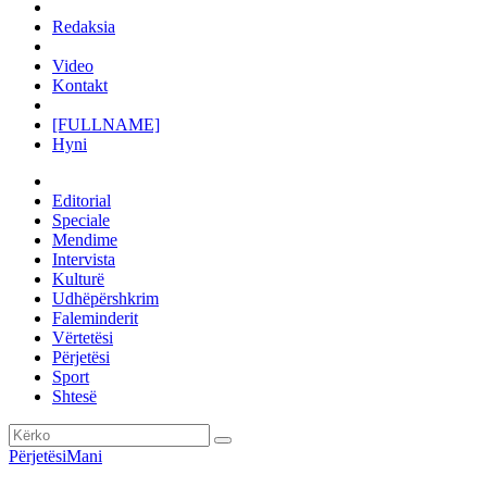
Redaksia
Video
Kontakt
[FULLNAME]
Hyni
Editorial
Speciale
Mendime
Intervista
Kulturë
Udhëpërshkrim
Faleminderit
Vërtetësi
Përjetësi
Sport
Shtesë
Përjetësi
Mani