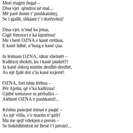
Mori rrugën ilegal –
Disa vjet
qëndroi në mal...
Më parë donte t’ pushkatohej,
Se i gjallë, shkjaut t’ i dorëzohej!
Disa vjet, n’mal ka jetua,
Gigë Strezoci e ka lajmërua!
Me i herë OZNA e kanë rrethua,
E kanë lidhë, n’burg e kanë çua.
Iu lëshuan OZNA, sikur xhelatët –
Kallëzoj shokët, ku i kanë jatakët?!
Ja kanë shkoq mishin dredhë-dredhë,
As një fjalë dot s’ia kanë nxjerrë!
OZNA, fort ishte tërbua –
Për Ajetin, që s’ka kallëzua!
Gjithë torturave iu përballoi –
Atëherë OZNA e pushkatoi!...
Kështu punojnë trimat e paqtë –
As një vëlla, s’e marrin n’qafë!
Ma me qejf vdekjen e presin –
Se bukëdhënësit në Besë t’i presin!...