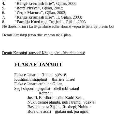
4.
"Këngë krismash lirie"
, Gjilan, 2000;
5.
"Bejtë Pireva"
, Gjilan, 2002;
6.
"Zeqir Maroca"
, Gjilan, 2002;
7.
"Këngë krismash lirie"
, II, Gjilan, 2003;
8.
"Familja Kurti nga Tugjeci"
, Gjilan, 2003.
Në dorëshkrim i ka të gatshme edhe shumë vepra të tjera që presin bo
Demir Krasniqi jeton dhe vepron në Gjilan.
Demir Krasniqi, rapsod/ Këngë për luftëtarët e lirisë
FLAKA E JANARIT
Flaka e Janarit – flakë e
yjësisë,
Kushtrim i shqiptarit –
thirrje e
lirisë!
Flaka e Janarit erdhi në Gjilan,
Seç i shporri mjegullat – diell mbi vatan!
Refreni:
Jusufi, Bardhoshi edhe Kadri Zeka,
Nuk i trembi plumbi, nuk i trembi
vdekja!
Bashkë me ta Zijahu, Rexhepi, Nuhiu –
Bora dhe acari – gjakun nuk jua ngriu!