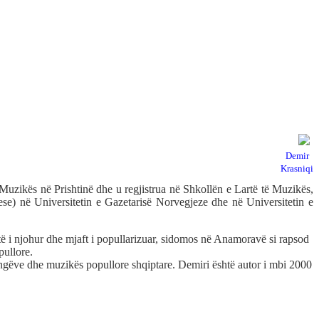
Demir
Krasniqi
Muzikës në Prishtinë dhe u regjistrua në Shkollën e Lartë të Muzikës,
se) në Universitetin e Gazetarisë Norvegjeze dhe në Universitetin e
të i njohur dhe mjaft i popullarizuar, sidomos në Anamoravë si rapsod
pullore.
ngëve dhe muzikës popullore shqiptare. Demiri është autor i mbi 2000