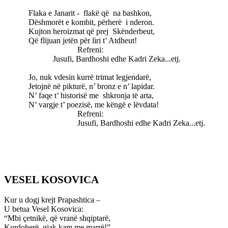
Flaka e Janarit -
flakë që
na bashkon,
Dëshmorët e kombit, përherë
i nderon.
Kujton heroizmat që prej
Skënderbeut,
Që flijuan jetën për liri t’ Atdheut!
Refreni:
Jusufi, Bardhoshi edhe Kadri Zeka...etj.
Jo, nuk vdesin kurrë trimat legjendarë,
Jetojnë në pikturë, n’ bronz e n’ lapidar.
N’ faqe t’ historisë me
shkronja të arta,
N’ vargje t’ poezisë, me këngë e lëvdata!
Refreni:
Jusufi, Bardhoshi edhe Kadri Zeka...etj.
VESEL KOSOVICA
Kur u dogj krejt Prapashtica –
U betua Vesel Kosovica:
“Mbi çetnikë, që vranë shqiptarë,
Kurdoherë, gjak kam me marrë!”