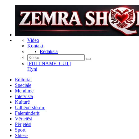
Video
Kontakt
Redaksia
[FULLNAME_CUT]
Hyni
Editorial
Speciale
Mendime
Intervista
Kulturë
Udhëpërshkrim
Faleminderit
Vërtetësi
Përjetësi
Sport
Shtesë