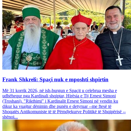
Frank Shkreli: Spaçi nuk e mposhti shpirtin
Më 31 korrik 2026, në ish-burgun e Spaçit u celebrua mesha e
udhëhequr nga Kardinali shqiptar, Hirësia e Tij Ernest Simoni
(Troshani). "Rikthimi" i Kardinalit Ernest Simoni në vendin ku
dikur ka vuajtur dënimin dhe punën e detyruar --me ftesë të
Shoqatës Antikomuniste të të Përndjekurve Politikë të Shqipërisë --
shënoi...