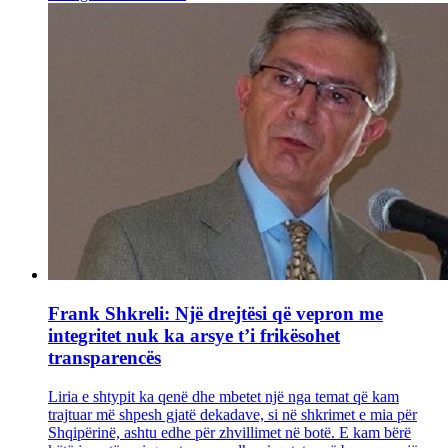
Frank Shkreli: Një drejtësi që vepron me
integritet nuk ka arsye t’i frikësohet
transparencës
Liria e shtypit ka qenë dhe mbetet një nga temat që kam
trajtuar më shpesh gjatë dekadave, si në shkrimet e mia për
Shqipërinë, ashtu edhe për zhvillimet në botë. E kam bërë