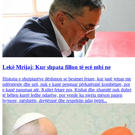
Lekë Mrijaj: Kur shpata fillon të ecë mbi ne
Historia e shqiptarëve dëshmon se besimet fetare, kur janë jetuar me
ndërgjegje dhe urti, nuk e kanë penguar përkatësinë kombëtare, por
e kanë pasuruar atë. Kultet fetare pra, Kishat dhe xhamitë nuk duhet
të bëhen kurrë ledhe ndarëse, por vende ku njeriu mëson paqen
hyjnore, mëshirën, drejtësinë dhe respektin ndaj tjetrit...