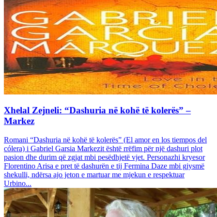
Xhelal Zejneli: “Dashuria në kohë të kolerës” –
Markez
Romani “Dashuria në kohë të kolerës” (El amor en los tiempos del
cólera) i Gabriel Garsia Markezit është rrëfim për një dashuri plot
pasion dhe durim që zgjat mbi pesëdhjetë vjet. Personazhi kryesor
Florentino Arisa e pret të dashurën e tij Fermina Daze mbi gjysmë
shekulli, ndërsa ajo jeton e martuar me mjekun e respektuar
Urbino...