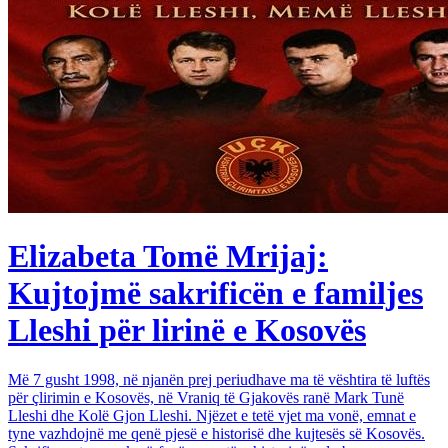
Elizabeta Tomë Mrijaj:
Kujtojmë sakrificën e familjes
Lleshi për lirinë e Kosovës
Më 7 gusht 1998, në njanën prej periudhave ma të vështira të luftës
për çlirimin e Kosovës, në Vraniq të Gjakovës ranë Mark Tunë
Lleshi dhe Kolë Gjon Lleshi. Njëzet e tetë vjet ma vonë, emnat e
tyne vazhdojnë me qenë pjesë e historisë dhe kujtesës së Kosovës.