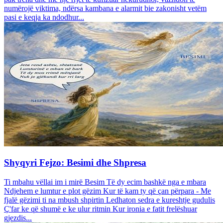
numërojë viktima, ndërsa kambana e alarmit bie zakonisht vetëm
pasi e keqja ka ndodhur...
Shyqyri Fejzo: Besimi dhe Shpresa
Ti mbahu vëllai im i mirë Besim Të dy ecim bashkë nga e mbara
Ndjehem e lumtur e plot gëzim Kur të kam ty që çan përpara - Me
fjalë gëzimi ti na mbush shpirtin Ledhaton sedra e kureshtje gudulis
Ç'far ke që shumë e ke ulur ritmin Kur ironia e fatit frelëshuar
gjezdis...