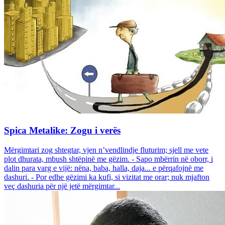
Spica Metalike: Zogu i verës
Mërgimtari zog shtegtar, vjen n’vendlindje fluturim; sjell me vete
plot dhurata, mbush shtëpinë me gëzim. - Sapo mbërrin në oborr, i
dalin para varg e vijë: nëna, baba, halla, daja... e përqafojnë me
dashuri. - Por edhe gëzimi ka kufi, si vizitat me orar; nuk mjafton
veç dashuria për një jetë mërgimtar...