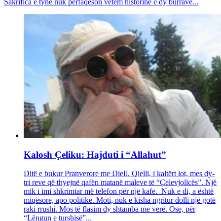
Sakrifica e tyne nuk përfaqëson vetëm historinë e dy burrave...
Kalosh Çeliku: Hajduti i “Allahut”
Ditë e bukur Pranverore me DieIl. Qielli, i kaltërt lot, mes dy-
tri reve që thyejnë qafën matanë maleve të “Çelevjollcës”. Një
mik i imi shkrimtar më telefon për një kafe. Nuk e di, a është
miqësore, apo politike. Moti, nuk e kisha ngritur dolli një gotë
raki rrushi. Mos të flasim dy shtamba me verë. Ose, për
“Lëngun e turshisë”...