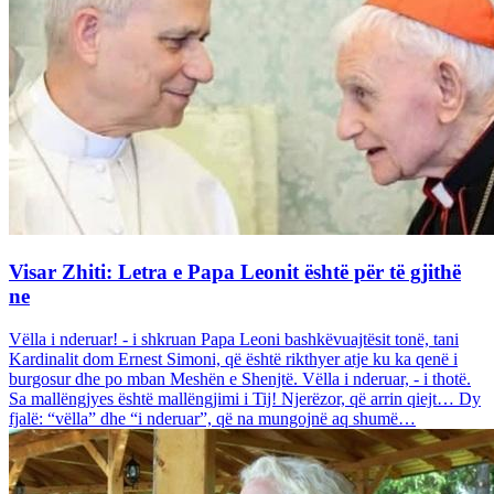
Visar Zhiti: Letra e Papa Leonit është për të gjithë
ne
Vëlla i nderuar! - i shkruan Papa Leoni bashkëvuajtësit tonë, tani
Kardinalit dom Ernest Simoni, që është rikthyer atje ku ka qenë i
burgosur dhe po mban Meshën e Shenjtë. Vëlla i nderuar, - i thotë.
Sa mallëngjyes është mallëngjimi i Tij! Njerëzor, që arrin qiejt… Dy
fjalë: “vëlla” dhe “i nderuar”, që na mungojnë aq shumë…