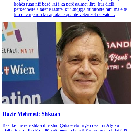
kohës ruan një besë. Ai i ka parë agimet ilire, kur dielli
përkëdhelte altarët e lashtë, kur shqipja fluturonte mbi male të
lira dhe njeriu i kësaj toke e quante veten zot në vatër...
Hazir Mehmeti: Shkuan
Bashkë me retë shkoi dhe shiu Çatia e etur ngeli dëshmi Aty ku
gjelbërimi gufon E gjallë kujtimeve mbete ti Kur pranvera lulet falë