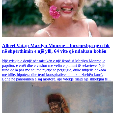
Albert Vataj: Marilyn Monroe – buzëqeshja që u fik
në shpërthimin e një ylli, 64 vite që ndaluan kohën
Një vdekje e denjë për mistikën e një ikonë si Marilyn Monroe, e
papritur, e errët dhe e veshur me velin e pluhurt të sekreteve. Një
fund që la pas më shumë pyetje se përgjigje, duke mbjellë dekada
me trille, hipoteza dhe teori konspirative që nuk u zbehën kurrë.
Edhe në panoramën e saj mortore, ajo vdekje ruajti një shkëlqim të...