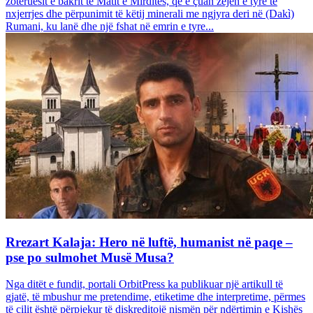
zotëruesit e bakrit të Matit e Mirditës, që e çuan zejen e tyre të
nxjerrjes dhe përpunimit të këtij minerali me ngjyra deri në (Dakì)
Rumani, ku lanë dhe një fshat në emrin e tyre...
Rrezart Kalaja: Hero në luftë, humanist në paqe –
pse po sulmohet Musë Musa?
Nga ditët e fundit, portali OrbitPress ka publikuar një artikull të
gjatë, të mbushur me pretendime, etiketime dhe interpretime, përmes
të cilit është përpjekur të diskreditojë nismën për ndërtimin e Kishës