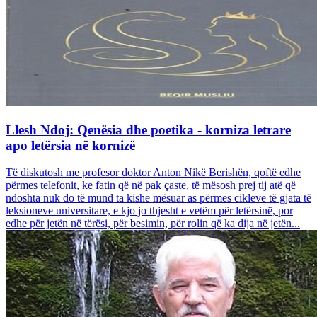
Llesh Ndoj: Qenësia dhe poetika - korniza letrare
apo letërsia në kornizë
Të diskutosh me profesor doktor Anton Nikë Berishën, qoftë edhe
përmes telefonit, ke fatin që në pak çaste, të mësosh prej tij atë që
ndoshta nuk do të mund ta kishe mësuar as përmes cikleve të gjata të
leksioneve universitare, e kjo jo thjesht e vetëm për letërsinë, por
edhe për jetën në tërësi, për besimin, për rolin që ka dija në jetën...