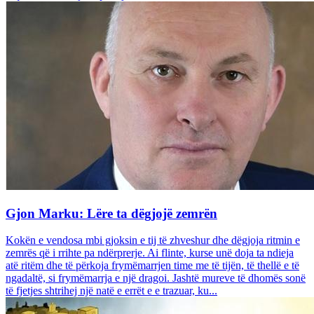
Gjon Marku: Lëre ta dëgjojë zemrën
Kokën e vendosa mbi gjoksin e tij të zhveshur dhe dëgjoja ritmin e
zemrës që i rrihte pa ndërprerje. Ai flinte, kurse unë doja ta ndieja
atë ritëm dhe të përkoja frymëmarrjen time me të tijën, të thellë e të
ngadaltë, si frymëmarrja e një dragoi. Jashtë mureve të dhomës sonë
të fjetjes shtrihej një natë e errët e e trazuar, ku...