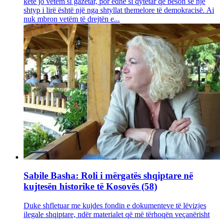
këtë jo vetëm si gazetar, por edhe si qytetar që beson se një
shtyp i lirë është një nga shtyllat themelore të demokracisë. Ai
nuk mbron vetëm të drejtën e...
Sabile Basha: Roli i mërgatës shqiptare në
kujtesën historike të Kosovës (58)
Duke shfletuar me kujdes fondin e dokumenteve të lëvizjes
ilegale shqiptare, ndër materialet që më tërhoqën veçanërisht