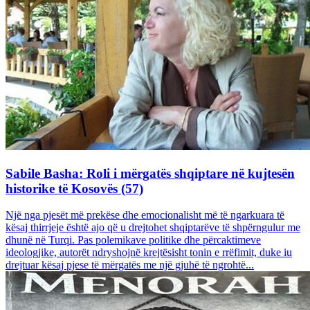
Sabile Basha: Roli i mërgatës shqiptare në kujtesën
historike të Kosovës (57)
Një nga pjesët më prekëse dhe emocionalisht më të ngarkuara të
kësaj thirrjeje është ajo që u drejtohet shqiptarëve të shpërngulur me
dhunë në Turqi. Pas polemikave politike dhe përcaktimeve
ideologjike, autorët ndryshojnë krejtësisht tonin e rrëfimit, duke iu
drejtuar kësaj pjese të mërgatës me një gjuhë të ngrohtë...