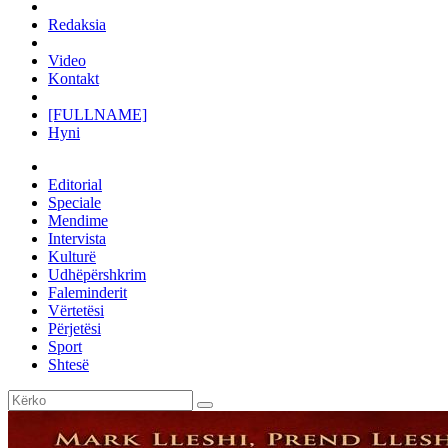
Redaksia
Video
Kontakt
[FULLNAME]
Hyni
Editorial
Speciale
Mendime
Intervista
Kulturë
Udhëpërshkrim
Faleminderit
Vërtetësi
Përjetësi
Sport
Shtesë