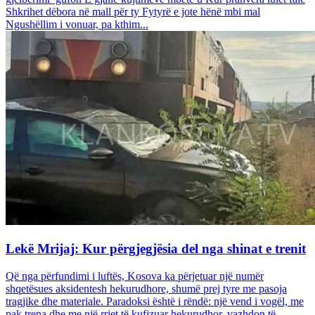
Shkrihet dëbora në mall për ty Fytyrë e jote hënë mbi mal
Ngushëllim i vonuar, pa kthim...
Lekë Mrijaj: Kur përgjegjësia del nga shinat e trenit
Që nga përfundimi i luftës, Kosova ka përjetuar një numër
shqetësues aksidentesh hekurudhore, shumë prej tyre me pasoja
tragjike dhe materiale. Paradoksi është i rëndë: një vend i vogël, me
pak trena dhe me një rrjet të kufizuar hekurudhor, vazhdon të