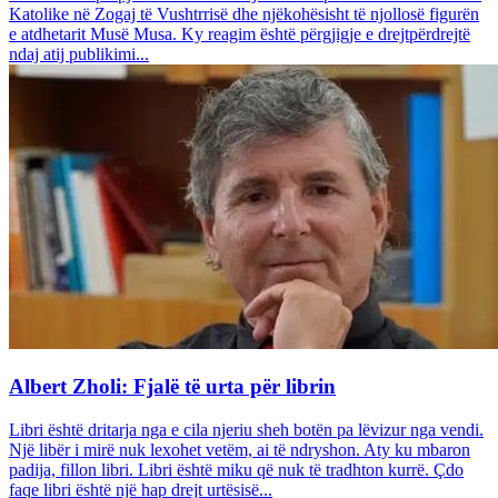
Katolike në Zogaj të Vushtrrisë dhe njëkohësisht të njollosë figurën
e atdhetarit Musë Musa. Ky reagim është përgjigje e drejtpërdrejtë
ndaj atij publikimi...
Albert Zholi: Fjalë të urta për librin
Libri është dritarja nga e cila njeriu sheh botën pa lëvizur nga vendi.
Një libër i mirë nuk lexohet vetëm, ai të ndryshon. Aty ku mbaron
padija, fillon libri. Libri është miku që nuk të tradhton kurrë. Çdo
faqe libri është një hap drejt urtësisë...