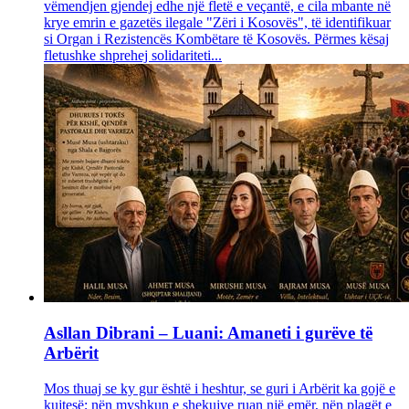
vëmendjen gjendej edhe një fletë e veçantë, e cila mbante në
krye emrin e gazetës ilegale "Zëri i Kosovës", të identifikuar
si Organ i Rezistencës Kombëtare të Kosovës. Përmes kësaj
fletushke shprehej solidariteti...
Asllan Dibrani – Luani: Amaneti i gurëve të
Arbërit
Mos thuaj se ky gur është i heshtur, se guri i Arbërit ka gojë e
kujtesë; nën myshkun e shekujve ruan një emër, nën plagët e