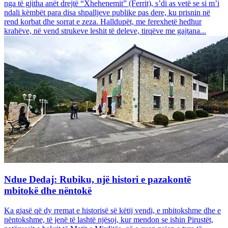
nga të gjitha anët drejtë “Xhehenemit” (Ferrit), s’di as vetë se si m’i
ndali këmbët para disa shpalljeve publike pas dere, ku prisnin në
rend korbat dhe sorrat e zeza. Halldupët, me ferexhetë hedhur
krahëve, në vend strukeve leshit të deleve, tirqëve me gajtana...
Ndue Dedaj: Rubiku, një histori e pazakontë
mbitokë dhe nëntokë
Ka gjasë që dy rremat e historisë së këtij vendi, e mbitokshme dhe e
nëntokshme, të jenë të lashtë njësoj, kur mendon se ishin Pirustët,