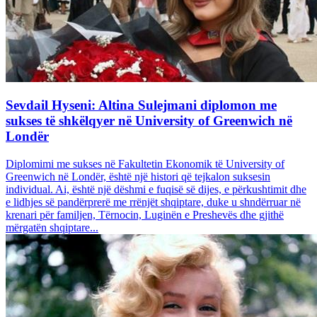
Sevdail Hyseni: Altina Sulejmani diplomon me
sukses të shkëlqyer në University of Greenwich në
Londër
Diplomimi me sukses në Fakultetin Ekonomik të University of
Greenwich në Londër, është një histori që tejkalon suksesin
individual. Ai, është një dëshmi e fuqisë së dijes, e përkushtimit dhe
e lidhjes së pandërprerë me rrënjët shqiptare, duke u shndërruar në
krenari për familjen, Tërnocin, Luginën e Preshevës dhe gjithë
mërgatën shqiptare...