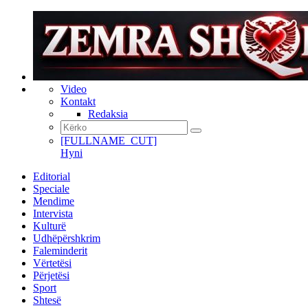
Video
Kontakt
Redaksia
[FULLNAME_CUT]
Hyni
Editorial
Speciale
Mendime
Intervista
Kulturë
Udhëpërshkrim
Faleminderit
Vërtetësi
Përjetësi
Sport
Shtesë