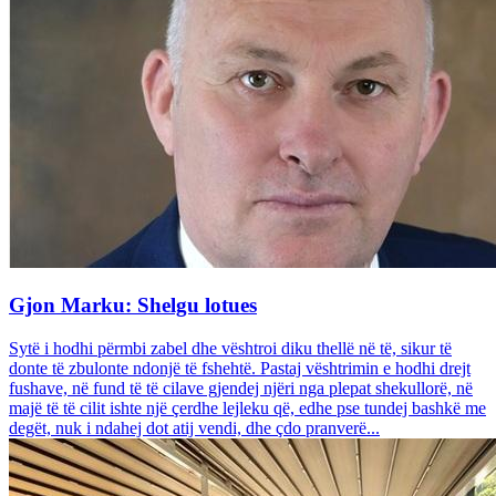
Gjon Marku: Shelgu lotues
Sytë i hodhi përmbi zabel dhe vështroi diku thellë në të, sikur të
donte të zbulonte ndonjë të fshehtë. Pastaj vështrimin e hodhi drejt
fushave, në fund të të cilave gjendej njëri nga plepat shekullorë, në
majë të të cilit ishte një çerdhe lejleku që, edhe pse tundej bashkë me
degët, nuk i ndahej dot atij vendi, dhe çdo pranverë...