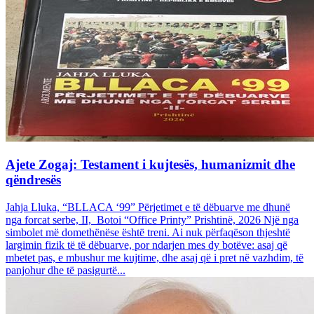
Ajete Zogaj: Testament i kujtesës, humanizmit dhe
qëndresës
Jahja Lluka, “BLLACA ‘99” Përjetimet e të dëbuarve me dhunë
nga forcat serbe, II, Botoi “Office Printy” Prishtinë, 2026 Një nga
simbolet më domethënëse është treni. Ai nuk përfaqëson thjeshtë
largimin fizik të të dëbuarve, por ndarjen mes dy botëve: asaj që
mbetet pas, e mbushur me kujtime, dhe asaj që i pret në vazhdim, të
panjohur dhe të pasigurtë...