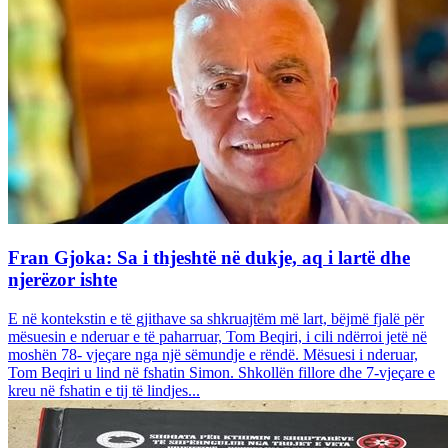
Fran Gjoka: Sa i thjeshtë në dukje, aq i lartë dhe
njerëzor ishte
E në kontekstin e të gjithave sa shkruajtëm më lart, bëjmë fjalë për
mësuesin e nderuar e të paharruar, Tom Beqiri, i cili ndërroi jetë në
moshën 78- vjeçare nga një sëmundje e rëndë. Mësuesi i nderuar,
Tom Beqiri u lind në fshatin Simon. Shkollën fillore dhe 7-vjeçare e
kreu në fshatin e tij të lindjes...