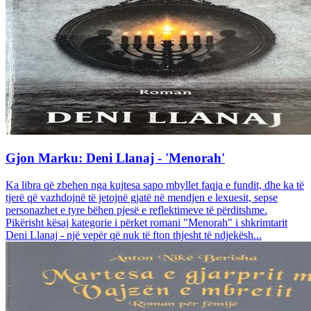
Gjon Marku: Deni Llanaj - 'Menorah'
Ka libra që zbehen nga kujtesa sapo mbyllet faqja e fundit, dhe ka të
tjerë që vazhdojnë të jetojnë gjatë në mendjen e lexuesit, sepse
personazhet e tyre bëhen pjesë e reflektimeve të përditshme.
Pikërisht kësaj kategorie i përket romani "Menorah" i shkrimtarit
Deni Llanaj - një vepër që nuk të fton thjesht të ndjekësh...