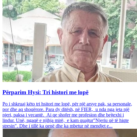
Përparim Hysi: Tri histori me lopë
Po i shkruaj këto tri hsitori me lopë, për një arsye pak, sa personale,
por dhe aq shoqërore. Para dy ditësh, në FIER, u nda nga jeta një
njeri, paksa i veçantë. Ai qe shofer me profesion dhe bejtexhi i
lindur. Unë, ngaqë e njihja mirë, e kam quajtur"Njeriu që të hiqte
stresin". Dhe i tillë ka qenë dhe ka mbetur në mendjet e...