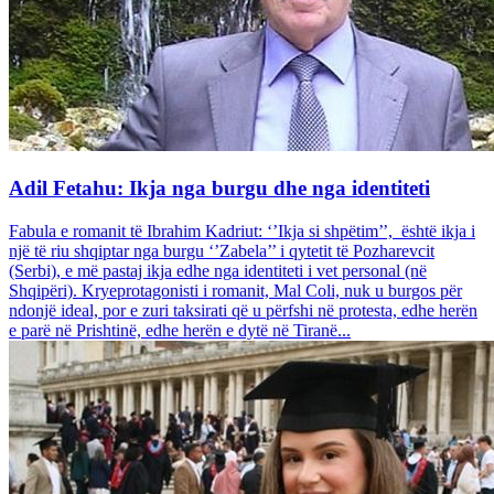
Adil Fetahu: Ikja nga burgu dhe nga identiteti
Fabula e romanit të Ibrahim Kadriut: ‘’Ikja si shpëtim’’, është ikja i
një të riu shqiptar nga burgu ‘’Zabela’’ i qytetit të Pozharevcit
(Serbi), e më pastaj ikja edhe nga identiteti i vet personal (në
Shqipëri). Kryeprotagonisti i romanit, Mal Coli, nuk u burgos për
ndonjë ideal, por e zuri taksirati që u përfshi në protesta, edhe herën
e parë në Prishtinë, edhe herën e dytë në Tiranë...