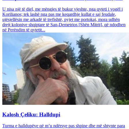
U nisa një të diel, me mëngjes të bukur vjeshte, nga qyteti i vogël i
Korilianos; tek lashë nga pas me keqardhje kullat e saj feudale,
ujësjellësin me arkadë të trefishtë, pyjet me portokaj, mora udhën
drejt kolonive shqiptare të San-Demetrios [Shën Mitrit], që ndodhen
në Perëndim të qytetit...
Kalosh Çeliku: Halldupi
Turma e halldupëve që m’u ndërsye pas shpine dhe më shtynte para