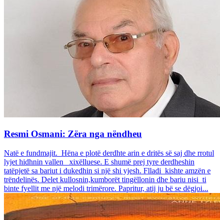
Resmi Osmani: Zëra nga nëndheu
Natë e fundmajit. Hëna e plotë derdhte arin e dritës së saj dhe rrotul
lyjet hidhnin vallen xixëlluese. E shumë prej tyre derdheshin
tatëpjetë sa bariut i dukedhin si një shi yjesh. Flladi kishte amzën e
trëndelinës. Delet kullosnin,kumborët tingëllonin dhe bariu nisi ti
binte fyellit me një melodi trimërore. Papritur, atij ju bë se dëgjoi...