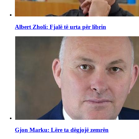
Albert Zholi: Fjalë të urta për librin
Gjon Marku: Lëre ta dëgjojë zemrën