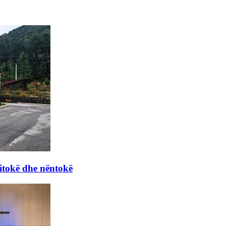
itokë dhe nëntokë