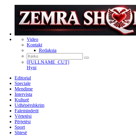
Video
Kontakt
Redaksia
[FULLNAME_CUT]
Hyni
Editorial
Speciale
Mendime
Intervista
Kulturë
Udhëpërshkrim
Faleminderit
Vërtetësi
Përjetësi
Sport
Shtesë