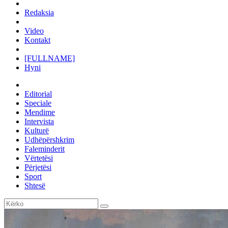
Redaksia
Video
Kontakt
[FULLNAME]
Hyni
Editorial
Speciale
Mendime
Intervista
Kulturë
Udhëpërshkrim
Faleminderit
Vërtetësi
Përjetësi
Sport
Shtesë