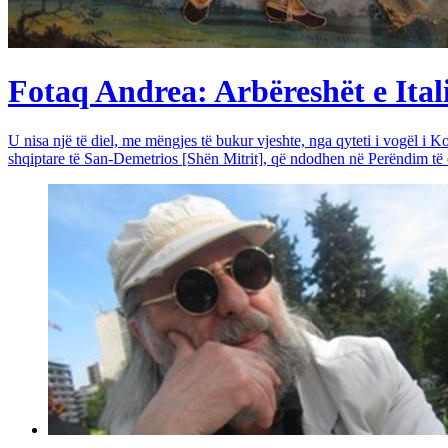
Fotaq Andrea: Arbëreshët e Itali
U nisa një të diel, me mëngjes të bukur vjeshte, nga qyteti i vogël i Ko
shqiptare të San-Demetrios [Shën Mitrit], që ndodhen në Perëndim të qy