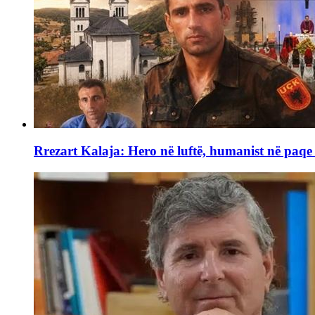
Rrezart Kalaja: Hero në luftë, humanist në paq