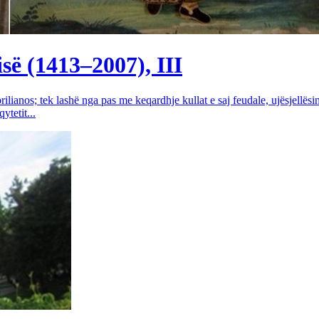
së (1413–2007), III
rilianos; tek lashë nga pas me keqardhje kullat e saj feudale, ujësjellës
tetit...