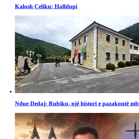
Kalosh Çeliku: Halldupi
Ndue Dedaj: Rubiku, një histori e pazakontë mb