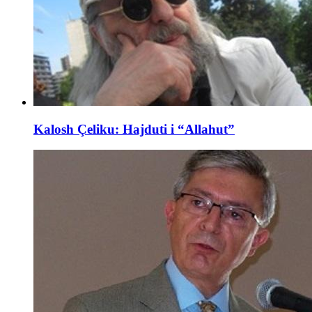
Kalosh Çeliku: Hajduti i “Allahut”