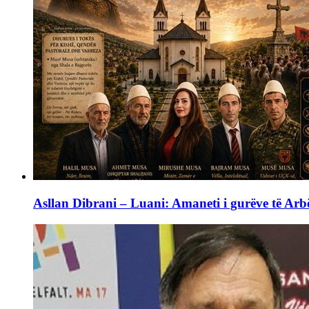
Asllan Dibrani – Luani: Amaneti i gurëve të Arbë