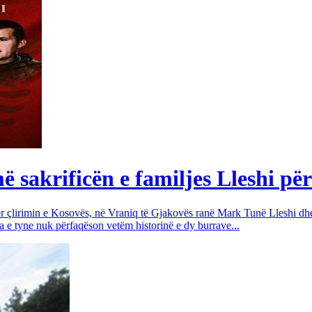
sakrificën e familjes Lleshi për
për çlirimin e Kosovës, në Vraniq të Gjakovës ranë Mark Tunë Lleshi dh
a e tyne nuk përfaqëson vetëm historinë e dy burrave...