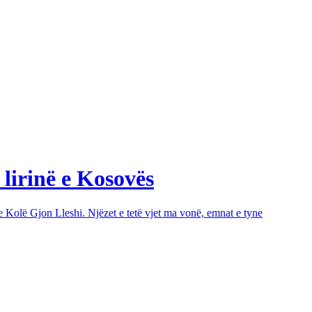
 lirinë e Kosovës
e Kolë Gjon Lleshi. Njëzet e tetë vjet ma vonë, emnat e tyne