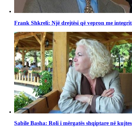
Frank Shkreli: Një drejtësi që vepron me integrit
Sabile Basha: Roli i mërgatës shqiptare në kujtes