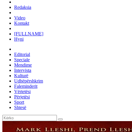
Redaksia
Video
Kontakt
[FULLNAME]
Hyni
Editorial
Speciale
Mendime
Intervista
Kulturë
Udhëpërshkrim
Faleminderit
Vërtetësi
Përjetësi
Sport
Shtesë