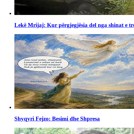
Lekë Mrijaj: Kur përgjegjësia del nga shinat e tr
Shyqyri Fejzo: Besimi dhe Shpresa