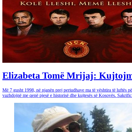
Elizabeta Tomë Mrijaj: Kujtojmë 
Më 7 gusht 1998, në njanën prej periudhave ma të vështira të luftës 
vazhdojnë me qenë pjesë e historisë dhe kujtesës së Kosovës. Sakrific