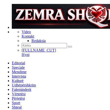
Video
Kontakt
Redaksia
[FULLNAME_CUT]
Hyni
Editorial
Speciale
Mendime
Intervista
Kulturë
Udhëpërshkrim
Faleminderit
Vërtetësi
Përjetësi
Sport
Shtesë