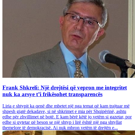
Frank Shkreli: Një drejtësi që vepron me integritet
nuk ka arsye t’i frikësohet transparencës
Liria e shtypit ka qenë dhe mbetet një nga temat që kam trajtuar më
shpesh gjatë dekadave, si në shkrimet e mia për Shqipërinë, ashtu
edhe për zhvillimet në botë. E kam bërë këtë jo vetëm si gazetar, por
edhe si qytetar që beson se një shtyp i lirë është një nga shtyllat
themelore të demokracisë. Ai nuk mbron vetëm të drejtën e...