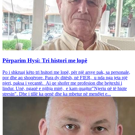
Përparim Hysi: Tri histori me lopë
Po i shkruaj këto tri hsitori me lopë, për një arsye pak, sa personale,
por dhe aq shoqërore. Para dy ditësh, në FIER, u nda nga jeta një
njeri, paksa i veçantë. Ai qe shofer me profesion dhe bejtexhi i
lindur. Unë, ngaqë e njihja mirë, e kam quajtur"Njeriu që të hiqte
stresin". Dhe i tillë ka qenë dhe ka mbetur në mendjet e...