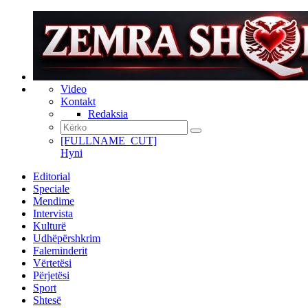
Video
Kontakt
Redaksia
[FULLNAME_CUT]
Hyni
Editorial
Speciale
Mendime
Intervista
Kulturë
Udhëpërshkrim
Faleminderit
Vërtetësi
Përjetësi
Sport
Shtesë