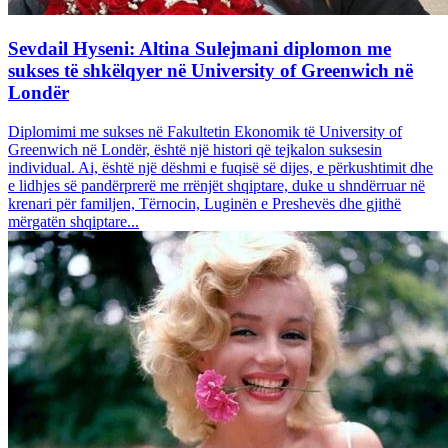
Sevdail Hyseni: Altina Sulejmani diplomon me
sukses të shkëlqyer në University of Greenwich në
Londër
Diplomimi me sukses në Fakultetin Ekonomik të University of
Greenwich në Londër, është një histori që tejkalon suksesin
individual. Ai, është një dëshmi e fuqisë së dijes, e përkushtimit dhe
e lidhjes së pandërprerë me rrënjët shqiptare, duke u shndërruar në
krenari për familjen, Tërnocin, Luginën e Preshevës dhe gjithë
mërgatën shqiptare...