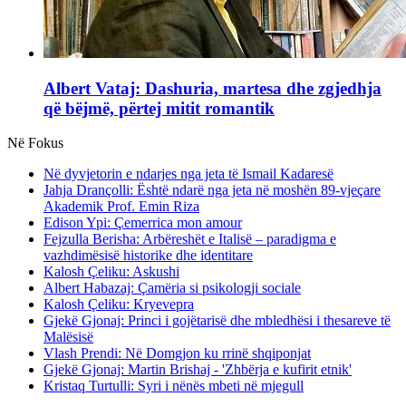
Albert Vataj: Dashuria, martesa dhe zgjedhja
që bëjmë, përtej mitit romantik
Në Fokus
Në dyvjetorin e ndarjes nga jeta të Ismail Kadaresë
Jahja Drançolli: Është ndarë nga jeta në moshën 89-vjeçare
Akademik Prof. Emin Riza
Edison Ypi: Çemerrica mon amour
Fejzulla Berisha: Arbëreshët e Italisë – paradigma e
vazhdimësisë historike dhe identitare
Kalosh Çeliku: Askushi
Albert Habazaj: Çamëria si psikologji sociale
Kalosh Çeliku: Kryevepra
Gjekë Gjonaj: Princi i gojëtarisë dhe mbledhësi i thesareve të
Malësisë
Vlash Prendi: Në Domgjon ku rrinë shqiponjat
Gjekë Gjonaj: Martin Brishaj - 'Zhbërja e kufirit etnik'
Kristaq Turtulli: Syri i nënës mbeti në mjegull