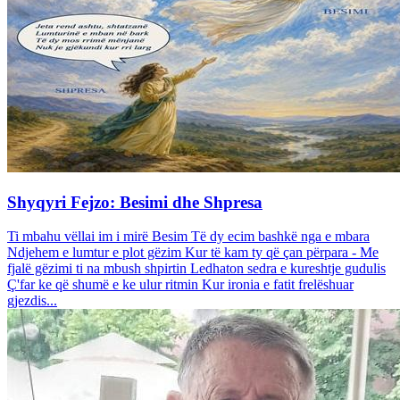
Shyqyri Fejzo: Besimi dhe Shpresa
Ti mbahu vëllai im i mirë Besim Të dy ecim bashkë nga e mbara
Ndjehem e lumtur e plot gëzim Kur të kam ty që çan përpara - Me
fjalë gëzimi ti na mbush shpirtin Ledhaton sedra e kureshtje gudulis
Ç'far ke që shumë e ke ulur ritmin Kur ironia e fatit frelëshuar
gjezdis...