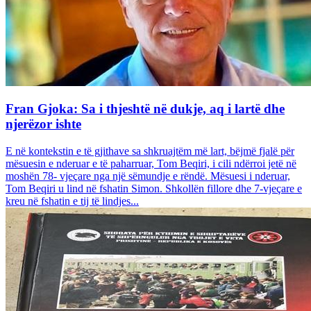
Fran Gjoka: Sa i thjeshtë në dukje, aq i lartë dhe
njerëzor ishte
E në kontekstin e të gjithave sa shkruajtëm më lart, bëjmë fjalë për
mësuesin e nderuar e të paharruar, Tom Beqiri, i cili ndërroi jetë në
moshën 78- vjeçare nga një sëmundje e rëndë. Mësuesi i nderuar,
Tom Beqiri u lind në fshatin Simon. Shkollën fillore dhe 7-vjeçare e
kreu në fshatin e tij të lindjes...