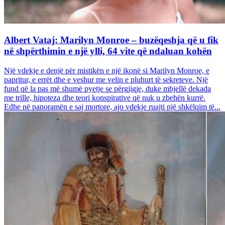
Albert Vataj: Marilyn Monroe – buzëqeshja që u fik
në shpërthimin e një ylli, 64 vite që ndaluan kohën
Një vdekje e denjë për mistikën e një ikonë si Marilyn Monroe, e
papritur, e errët dhe e veshur me velin e pluhurt të sekreteve. Një
fund që la pas më shumë pyetje se përgjigje, duke mbjellë dekada
me trille, hipoteza dhe teori konspirative që nuk u zbehën kurrë.
Edhe në panoramën e saj mortore, ajo vdekje ruajti një shkëlqim të...