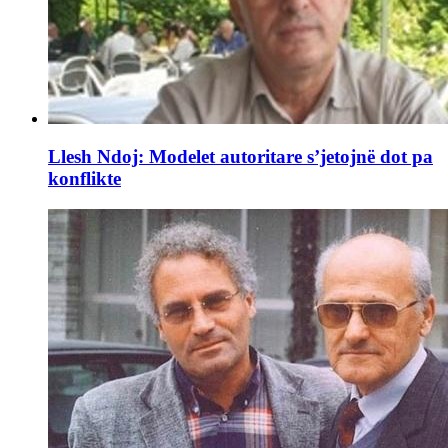
Llesh Ndoj: Modelet autoritare s’jetojnë dot pa
konflikte