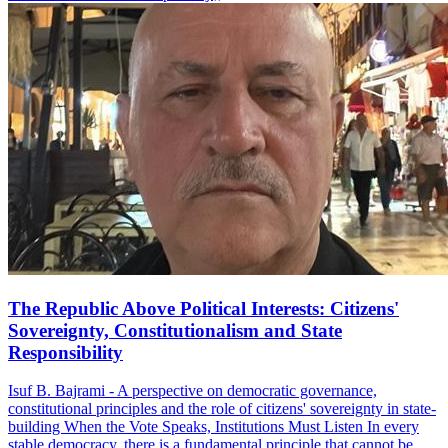
The Republic Above Political Interests: Citizens'
Sovereignty, Constitutionalism and State
Responsibility
Isuf B. Bajrami - A perspective on democratic governance,
constitutional principles and the role of citizens' sovereignty in state-
building When the Vote Speaks, Institutions Must Listen In every
stable democracy, there is a fundamental principle that cannot be