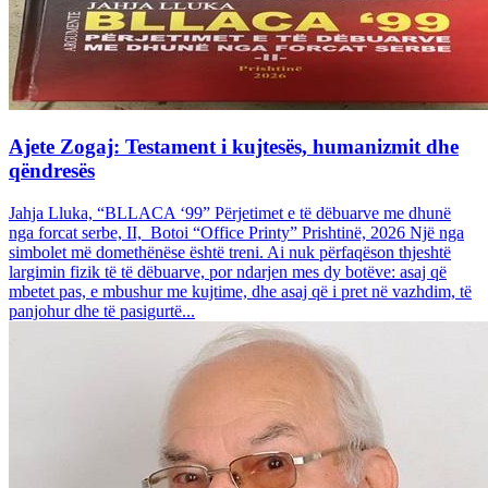
Ajete Zogaj: Testament i kujtesës, humanizmit dhe
qëndresës
Jahja Lluka, “BLLACA ‘99” Përjetimet e të dëbuarve me dhunë
nga forcat serbe, II, Botoi “Office Printy” Prishtinë, 2026 Një nga
simbolet më domethënëse është treni. Ai nuk përfaqëson thjeshtë
largimin fizik të të dëbuarve, por ndarjen mes dy botëve: asaj që
mbetet pas, e mbushur me kujtime, dhe asaj që i pret në vazhdim, të
panjohur dhe të pasigurtë...