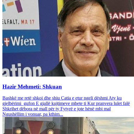
Hazir Mehmeti: Shkuan
Bashkë me retë shkoi dhe shiu Çatia e etur ngeli dëshmi Aty ku
gjelbërimi gufon E gjallë kujtimeve mbete ti Kur pranvera lulet falë
Shkrihet dëbora në mall për ty Fytyrë e jote hënë mbi mal
Ngushëllim i vonuar, pa kthim...