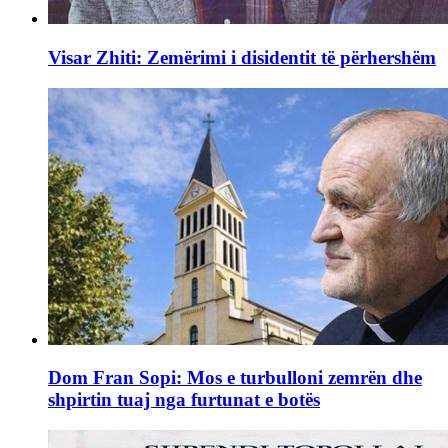
Visar Zhiti: Zemërimi i disidentit të përhershëm
Dom Fran Sopi: Mos e turbulloni zemrën dhe
shpirtin tuaj nga furtunat e botës