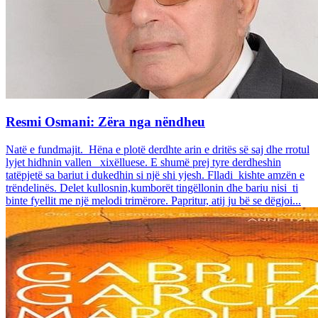
Resmi Osmani: Zëra nga nëndheu
Natë e fundmajit. Hëna e plotë derdhte arin e dritës së saj dhe rrotul
lyjet hidhnin vallen xixëlluese. E shumë prej tyre derdheshin
tatëpjetë sa bariut i dukedhin si një shi yjesh. Flladi kishte amzën e
trëndelinës. Delet kullosnin,kumborët tingëllonin dhe bariu nisi ti
binte fyellit me një melodi trimërore. Papritur, atij ju bë se dëgjoi...