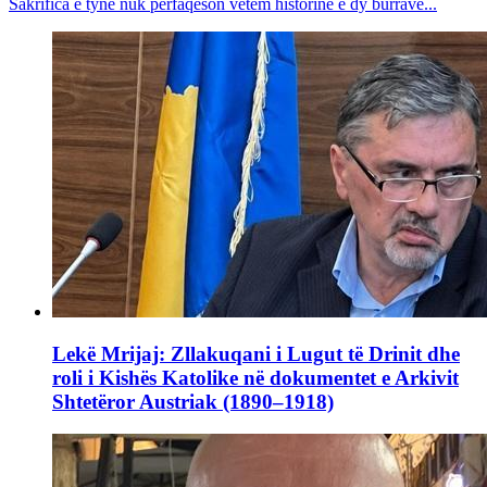
Sakrifica e tyne nuk përfaqëson vetëm historinë e dy burrave...
Lekë Mrijaj: Zllakuqani i Lugut të Drinit dhe
roli i Kishës Katolike në dokumentet e Arkivit
Shtetëror Austriak (1890–1918)