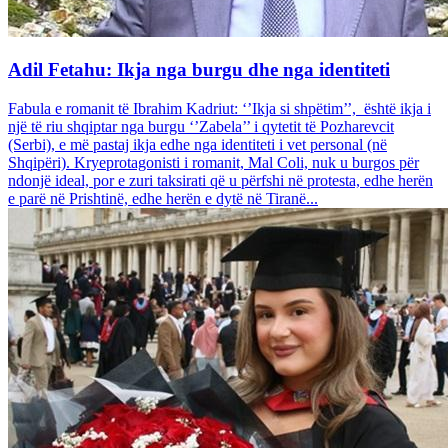
Adil Fetahu: Ikja nga burgu dhe nga identiteti
Fabula e romanit të Ibrahim Kadriut: ‘’Ikja si shpëtim’’, është ikja i
një të riu shqiptar nga burgu ‘’Zabela’’ i qytetit të Pozharevcit
(Serbi), e më pastaj ikja edhe nga identiteti i vet personal (në
Shqipëri). Kryeprotagonisti i romanit, Mal Coli, nuk u burgos për
ndonjë ideal, por e zuri taksirati që u përfshi në protesta, edhe herën
e parë në Prishtinë, edhe herën e dytë në Tiranë...