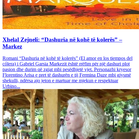
Xhelal Zejneli: “Dashuria në kohë të kolerës” –
Markez
Romani “Dashuria në kohë të kolerës” (El amor en los tiempos del
cólera) i Gabriel Garsia Markezit është rrëfim për një dashuri plot
pasion dhe durim që zgjat mbi pesëdhjetë vjet. Personazhi kryesor
Florentino Arisa e pret të dashurën e tij Fermina Daze mbi gjysmë
shekulli, ndërsa ajo jeton e martuar me mjekun e respektuar
Urbino...