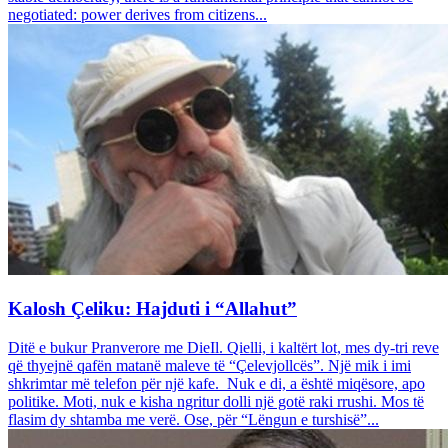
negotiated: power derives from citizens...
Kalosh Çeliku: Hajduti i “Allahut”
Ditë e bukur Pranverore me DieIl. Qielli, i kaltërt lot, mes dy-tri reve
që thyejnë qafën matanë maleve të “Çelevjollcës”. Një mik i imi
shkrimtar më telefon për një kafe. Nuk e di, a është miqësore, apo
politike. Moti, nuk e kisha ngritur dolli një gotë raki rrushi. Mos të
flasim dy shtamba me verë. Ose, për “Lëngun e turshisë”...