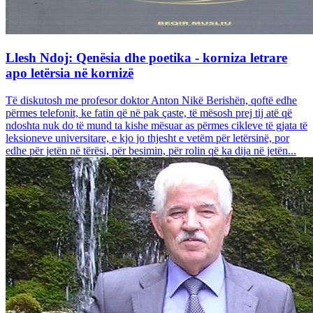
Llesh Ndoj: Qenësia dhe poetika - korniza letrare
apo letërsia në kornizë
Të diskutosh me profesor doktor Anton Nikë Berishën, qoftë edhe
përmes telefonit, ke fatin që në pak çaste, të mësosh prej tij atë që
ndoshta nuk do të mund ta kishe mësuar as përmes cikleve të gjata të
leksioneve universitare, e kjo jo thjesht e vetëm për letërsinë, por
edhe për jetën në tërësi, për besimin, për rolin që ka dija në jetën...