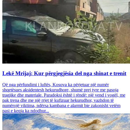
Lekë Mrijaj: Kur përgjegjësia del nga shinat e trenit
Që nga përfundimi i luftës, Kosova ka përjetuar një numër
shqetësues aksidentesh hekurudhore, shumë prej tyre me pasoja
tragjike dhe materiale. Paradoksi është i rëndë: një vend i vogël, me
pak trena dhe me një rrjet të kufizuar hekurudhor, vazhdon të
numërojë viktima, ndërsa kambana e alarmit bie zakonisht vetëm
pasi e keqja ka ndodhur...