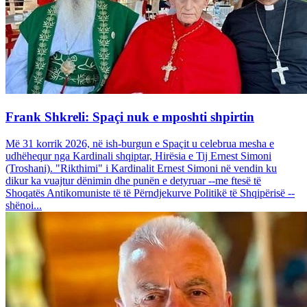
Frank Shkreli: Spaçi nuk e mposhti shpirtin
Më 31 korrik 2026, në ish-burgun e Spaçit u celebrua mesha e
udhëhequr nga Kardinali shqiptar, Hirësia e Tij Ernest Simoni
(Troshani). "Rikthimi" i Kardinalit Ernest Simoni në vendin ku
dikur ka vuajtur dënimin dhe punën e detyruar --me ftesë të
Shoqatës Antikomuniste të të Përndjekurve Politikë të Shqipërisë --
shënoi...