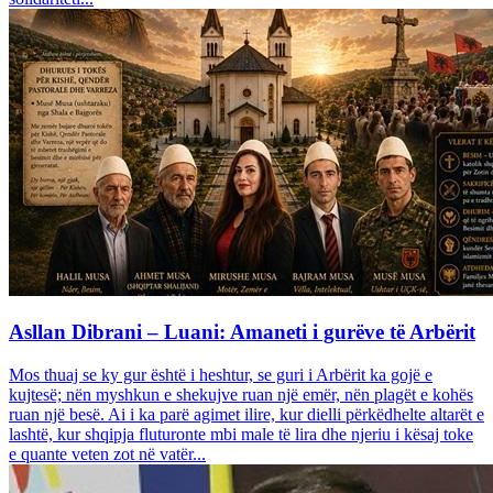
Asllan Dibrani – Luani: Amaneti i gurëve të Arbërit
Mos thuaj se ky gur është i heshtur, se guri i Arbërit ka gojë e
kujtesë; nën myshkun e shekujve ruan një emër, nën plagët e kohës
ruan një besë. Ai i ka parë agimet ilire, kur dielli përkëdhelte altarët e
lashtë, kur shqipja fluturonte mbi male të lira dhe njeriu i kësaj toke
e quante veten zot në vatër...