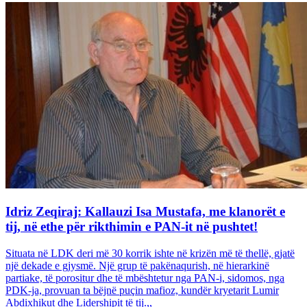
Idriz Zeqiraj: Kallauzi Isa Mustafa, me klanorët e
tij, në ethe për rikthimin e PAN-it në pushtet!
Situata në LDK deri më 30 korrik ishte në krizën më të thellë, gjatë
një dekade e gjysmë. Një grup të pakënaqurish, në hierarkinë
partiake, të porositur dhe të mbështetur nga PAN-i, sidomos, nga
PDK-ja, provuan ta bëjnë puçin mafioz, kundër kryetarit Lumir
Abdixhikut dhe Lidershipit të tij.,,