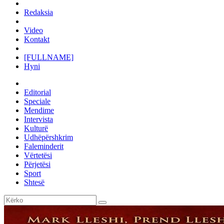
Redaksia
Video
Kontakt
[FULLNAME]
Hyni
Editorial
Speciale
Mendime
Intervista
Kulturë
Udhëpërshkrim
Faleminderit
Vërtetësi
Përjetësi
Sport
Shtesë