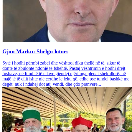
Gjon Marku: Shelgu lotues
Sytë i hodhi përmbi zabel dhe vështroi diku thellë në të, sikur të
donte të zbulonte ndonjë të fshehtë. Pastaj vështrimin e hodhi drejt
fushave, në fund të të cilave gjendej njëri nga plepat shekullorë, në
majë të të cilit ishte një çerdhe lejleku që, edhe pse tundej bashkë me
degët, nuk i ndahej dot atij vendi, dhe çdo pranverë...