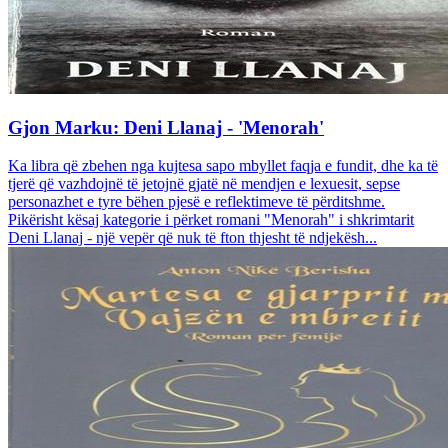
Gjon Marku: Deni Llanaj - 'Menorah'
Ka libra që zbehen nga kujtesa sapo mbyllet faqja e fundit, dhe ka të
tjerë që vazhdojnë të jetojnë gjatë në mendjen e lexuesit, sepse
personazhet e tyre bëhen pjesë e reflektimeve të përditshme.
Pikërisht kësaj kategorie i përket romani "Menorah" i shkrimtarit
Deni Llanaj - një vepër që nuk të fton thjesht të ndjekësh...