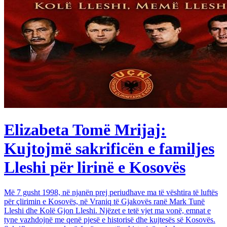
Elizabeta Tomë Mrijaj:
Kujtojmë sakrificën e familjes
Lleshi për lirinë e Kosovës
Më 7 gusht 1998, në njanën prej periudhave ma të vështira të luftës
për çlirimin e Kosovës, në Vraniq të Gjakovës ranë Mark Tunë
Lleshi dhe Kolë Gjon Lleshi. Njëzet e tetë vjet ma vonë, emnat e
tyne vazhdojnë me qenë pjesë e historisë dhe kujtesës së Kosovës.