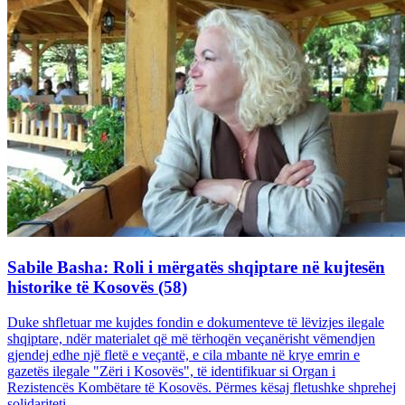
Sabile Basha: Roli i mërgatës shqiptare në kujtesën
historike të Kosovës (58)
Duke shfletuar me kujdes fondin e dokumenteve të lëvizjes ilegale
shqiptare, ndër materialet që më tërhoqën veçanërisht vëmendjen
gjendej edhe një fletë e veçantë, e cila mbante në krye emrin e
gazetës ilegale "Zëri i Kosovës", të identifikuar si Organ i
Rezistencës Kombëtare të Kosovës. Përmes kësaj fletushke shprehej
solidariteti...