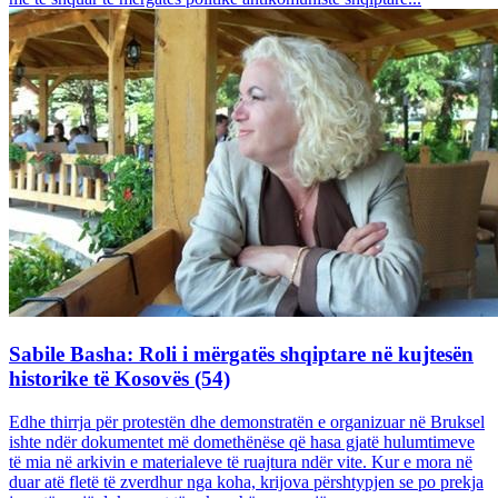
Sabile Basha: Roli i mërgatës shqiptare në kujtesën
historike të Kosovës (54)
Edhe thirrja për protestën dhe demonstratën e organizuar në Bruksel
ishte ndër dokumentet më domethënëse që hasa gjatë hulumtimeve
të mia në arkivin e materialeve të ruajtura ndër vite. Kur e mora në
duar atë fletë të zverdhur nga koha, krijova përshtypjen se po prekja