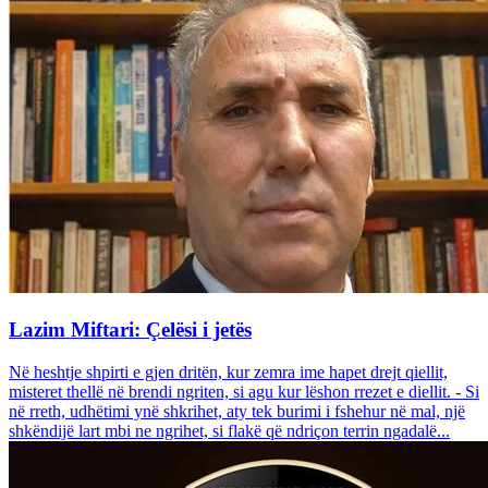
Lazim Miftari: Çelësi i jetës
Në heshtje shpirti e gjen dritën, kur zemra ime hapet drejt qiellit,
misteret thellë në brendi ngriten, si agu kur lëshon rrezet e diellit. - Si
në rreth, udhëtimi ynë shkrihet, aty tek burimi i fshehur në mal, një
shkëndijë lart mbi ne ngrihet, si flakë që ndriçon terrin ngadalë...