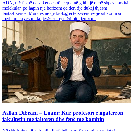
ADN, një fushë që shkencëtarët e quajnë gjithnjë e më shpesh arkivi
molekular, po hapin një horizont që deri dje dukej thjesht
fantashkencë. Mundësinë që biologjia të zëvendësojë silikonin si
mediumi kryesor i kujtesës së qytetërimit njerëzor...
Asllan Dibrani – Luani: Kur profesori e ngatërron
fakultetin me faltoren dhe fenë me kombin
Në shkrimin e tij të fundit, Prof. Milazim Krasniqi paraqitet si