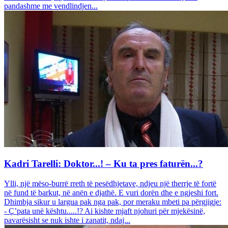
pandashme me vendlindjen...
Kadri Tarelli: Doktor...! – Ku ta pres faturën...?
Ylli, një mëso-burrë rreth të pesëdhjetave, ndjeu një therrje të fortë
në fund të barkut, në anën e djathë. E vuri dorën dhe e ngjeshi fort.
Dhimbja sikur u largua pak nga pak, por meraku mbeti pa përgjigje:
- Ç’pata unë kështu.....!? Ai kishte mjaft njohuri për mjekësinë,
pavarësisht se nuk ishte i zanatit, ndaj...