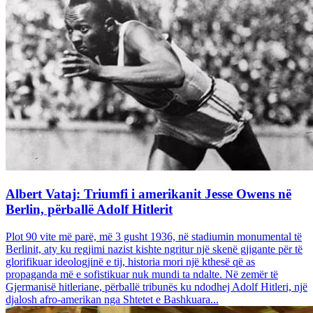
Albert Vataj: Triumfi i amerikanit Jesse Owens në
Berlin, përballë Adolf Hitlerit
Plot 90 vite më parë, më 3 gusht 1936, në stadiumin monumental të
Berlinit, aty ku regjimi nazist kishte ngritur një skenë gjigante për të
glorifikuar ideologjinë e tij, historia mori një kthesë që as
propaganda më e sofistikuar nuk mundi ta ndalte. Në zemër të
Gjermanisë hitleriane, përballë tribunës ku ndodhej Adolf Hitleri, një
djalosh afro-amerikan nga Shtetet e Bashkuara...