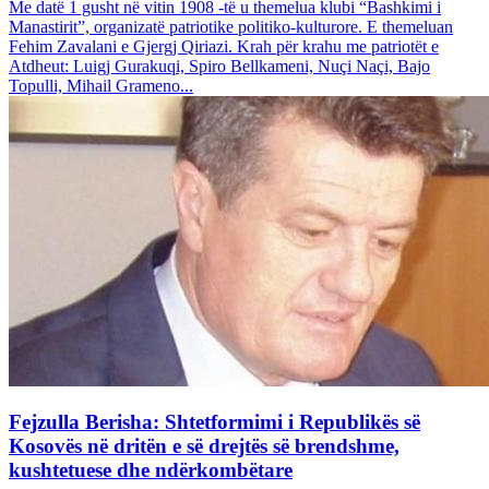
Me datë 1 gusht në vitin 1908 -të u themelua klubi “Bashkimi i
Manastirit”, organizatë patriotike politiko-kulturore. E themeluan
Fehim Zavalani e Gjergj Qiriazi. Krah për krahu me patriotët e
Atdheut: Luigj Gurakuqi, Spiro Bellkameni, Nuçi Naçi, Bajo
Topulli, Mihail Grameno...
Fejzulla Berisha: Shtetformimi i Republikës së
Kosovës në dritën e së drejtës së brendshme,
kushtetuese dhe ndërkombëtare