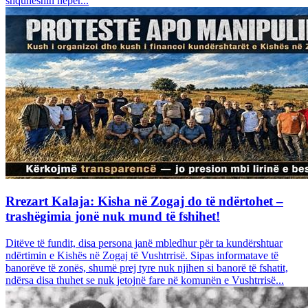
shquheshin nëpër...
Rrezart Kalaja: Kisha në Zogaj do të ndërtohet –
trashëgimia jonë nuk mund të fshihet!
Ditëve të fundit, disa persona janë mbledhur për ta kundërshtuar
ndërtimin e Kishës në Zogaj të Vushtrrisë. Sipas informatave të
banorëve të zonës, shumë prej tyre nuk njihen si banorë të fshatit,
ndërsa disa thuhet se nuk jetojnë fare në komunën e Vushtrrisë...