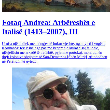
Fotaq Andrea: Arbëreshët e
Italisë (1413–2007), III
U nisa një të diel, me mëngjes të bukur vjeshte, nga qyteti i vogël i
Korilianos; tek lashë nga pas me keqardhje kullat e saj feudale,
ujësjellësin me arkadë të trefishtë, pyjet me portokaj, mora udhën
drejt kolonive shqiptare të San-Demetrios [Shën Mitrit], që ndodhen
në Perëndim të qytetit...