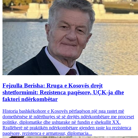
Fejzulla Berisha: Rruga e Kosovës drejt
shtetformimit: Rezistenca paqësore, UÇK-ja dhe
faktori ndërkombëtar
Historia bashkëkohore e Kosovës përfaqëson një nga rastet më
domethënëse të ndërthurjes së së drejtës ndërkombëtare me proceset
politike, diplomatike dhe ushtarake në fundin e shekullit XX.
Rrallëherë në praktikën ndërkombëtare gjenden raste ku rezistenca
paqësore, rezistenca e armatosur, diplomacia...