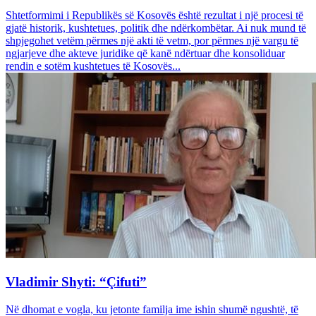
Shtetformimi i Republikës së Kosovës është rezultat i një procesi të
gjatë historik, kushtetues, politik dhe ndërkombëtar. Ai nuk mund të
shpjegohet vetëm përmes një akti të vetm, por përmes një vargu të
ngjarjeve dhe akteve juridike që kanë ndërtuar dhe konsoliduar
rendin e sotëm kushtetues të Kosovës...
Vladimir Shyti: “Çifuti”
Në dhomat e vogla, ku jetonte familja ime ishin shumë ngushtë, të