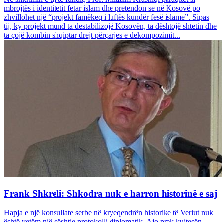
mbrojtës i identitetit fetar islam dhe pretendon se në Kosovë po
zhvillohet një “projekt famëkeq i luftës kundër fesë islame”. Sipas
tij, ky projekt mund ta destabilizojë Kosovën, ta dështojë shtetin dhe
ta çojë kombin shqiptar drejt përçarjes e dekompozimit...
Frank Shkreli: Shkodra nuk e harron historinë e saj
Hapja e një konsullate serbe në kryeqendrën historike të Veriut nuk
është vetëm një çështje protokolli diplomatik. Ajo prek kujtesën