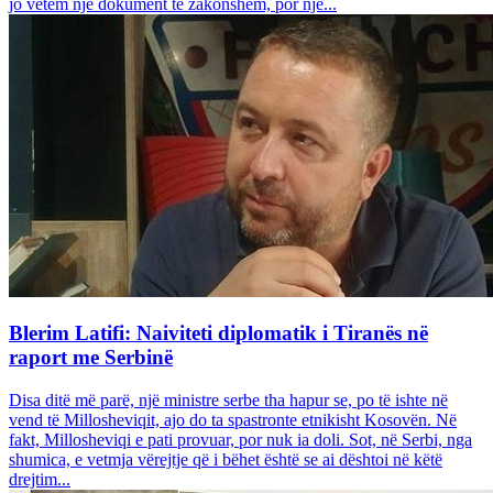
jo vetëm një dokument të zakonshëm, por një...
Blerim Latifi: Naiviteti diplomatik i Tiranës në
raport me Serbinë
Disa ditë më parë, një ministre serbe tha hapur se, po të ishte në
vend të Millosheviqit, ajo do ta spastronte etnikisht Kosovën. Në
fakt, Millosheviqi e pati provuar, por nuk ia doli. Sot, në Serbi, nga
shumica, e vetmja vërejtje që i bëhet është se ai dështoi në këtë
drejtim...