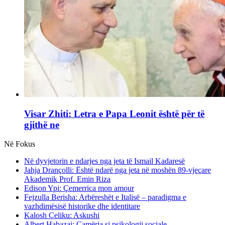
Visar Zhiti: Letra e Papa Leonit është për të
gjithë ne
Në Fokus
Në dyvjetorin e ndarjes nga jeta të Ismail Kadaresë
Jahja Drançolli: Është ndarë nga jeta në moshën 89-vjeçare
Akademik Prof. Emin Riza
Edison Ypi: Çemerrica mon amour
Fejzulla Berisha: Arbëreshët e Italisë – paradigma e
vazhdimësisë historike dhe identitare
Kalosh Çeliku: Askushi
Albert Habazaj: Çamëria si psikologji sociale