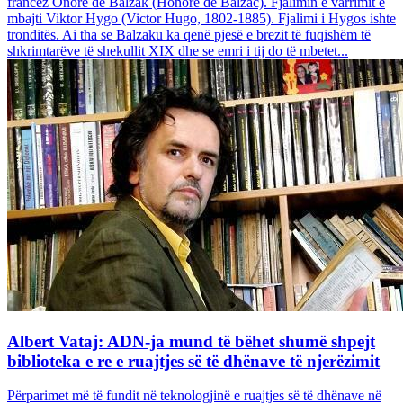
francez Onore dë Balzak (Honoré de Balzac). Fjalimin e varrimit e
mbajti Viktor Hygo (Victor Hugo, 1802-1885). Fjalimi i Hygos ishte
tronditës. Ai tha se Balzaku ka qenë pjesë e brezit të fuqishëm të
shkrimtarëve të shekullit XIX dhe se emri i tij do të mbetet...
Albert Vataj: ADN-ja mund të bëhet shumë shpejt
biblioteka e re e ruajtjes së të dhënave të njerëzimit
Përparimet më të fundit në teknologjinë e ruajtjes së të dhënave në