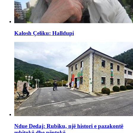
Kalosh Çeliku: Halldupi
Ndue Dedaj: Rubiku, një histori e pazakontë
mbitokë dhe nëntokë