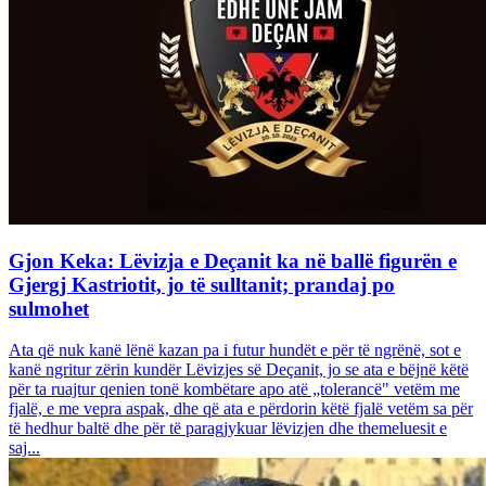
Gjon Keka: Lëvizja e Deçanit ka në ballë figurën e
Gjergj Kastriotit, jo të sulltanit; prandaj po
sulmohet
Ata që nuk kanë lënë kazan pa i futur hundët e për të ngrënë, sot e
kanë ngritur zërin kundër Lëvizjes së Deçanit, jo se ata e bëjnë këtë
për ta ruajtur qenien tonë kombëtare apo atë „tolerancë" vetëm me
fjalë, e me vepra aspak, dhe që ata e përdorin këtë fjalë vetëm sa për
të hedhur baltë dhe për të paragjykuar lëvizjen dhe themeluesit e
saj...