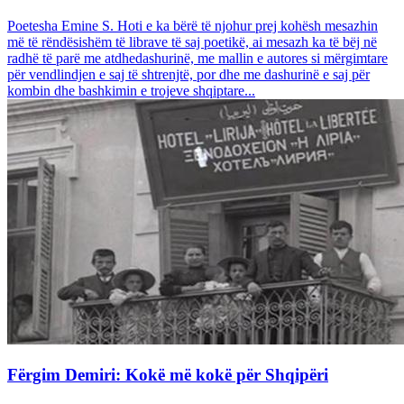
Poetesha Emine S. Hoti e ka bërë të njohur prej kohësh mesazhin
më të rëndësishëm të librave të saj poetikë, ai mesazh ka të bëj në
radhë të parë me atdhedashurinë, me mallin e autores si mërgimtare
për vendlindjen e saj të shtrenjtë, por dhe me dashurinë e saj për
kombin dhe bashkimin e trojeve shqiptare...
Fërgim Demiri: Kokë më kokë për Shqipëri