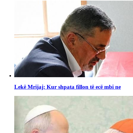
Lekë Mrijaj: Kur shpata fillon të ecë mbi ne