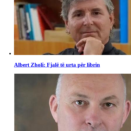
Albert Zholi: Fjalë të urta për librin