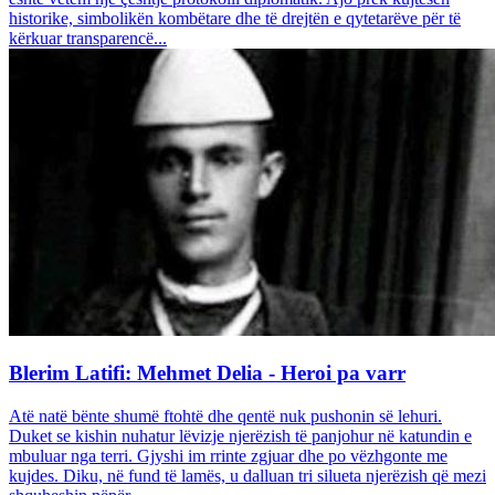
historike, simbolikën kombëtare dhe të drejtën e qytetarëve për të
kërkuar transparencë...
Blerim Latifi: Mehmet Delia - Heroi pa varr
Atë natë bënte shumë ftohtë dhe qentë nuk pushonin së lehuri.
Duket se kishin nuhatur lëvizje njerëzish të panjohur në katundin e
mbuluar nga terri. Gjyshi im rrinte zgjuar dhe po vëzhgonte me
kujdes. Diku, në fund të lamës, u dalluan tri silueta njerëzish që mezi