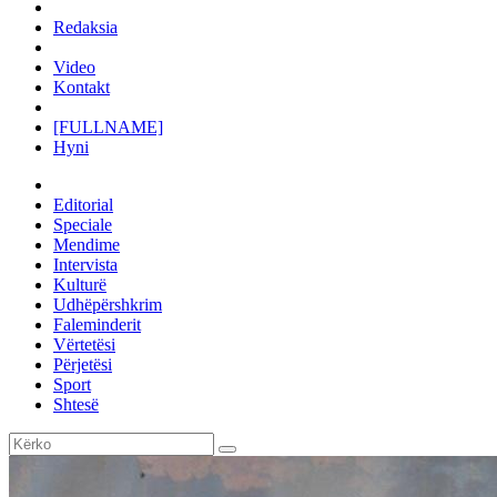
Redaksia
Video
Kontakt
[FULLNAME]
Hyni
Editorial
Speciale
Mendime
Intervista
Kulturë
Udhëpërshkrim
Faleminderit
Vërtetësi
Përjetësi
Sport
Shtesë