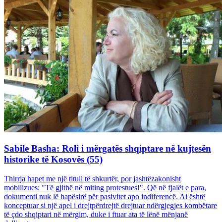
Sabile Basha: Roli i mërgatës shqiptare në kujtesën
historike të Kosovës (55)
Thirrja hapet me një titull të shkurtër, por jashtëzakonisht
mobilizues: "Të gjithë në miting protestues!". Që në fjalët e para,
dokumenti nuk lë hapësirë për pasivitet apo indiferencë. Ai është
konceptuar si një apel i drejtpërdrejtë drejtuar ndërgjegjes kombëtare
të çdo shqiptari në mërgim, duke i ftuar ata të lënë mënjanë