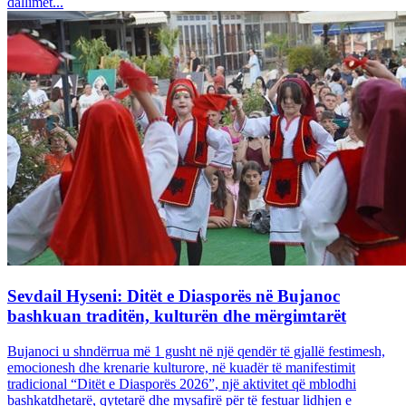
dallimet...
Sevdail Hyseni: Ditët e Diasporës në Bujanoc
bashkuan traditën, kulturën dhe mërgimtarët
Bujanoci u shndërrua më 1 gusht në një qendër të gjallë festimesh,
emocionesh dhe krenarie kulturore, në kuadër të manifestimit
tradicional “Ditët e Diasporës 2026”, një aktivitet që mblodhi
bashkatdhetarë, qytetarë dhe mysafirë për të festuar lidhjen e