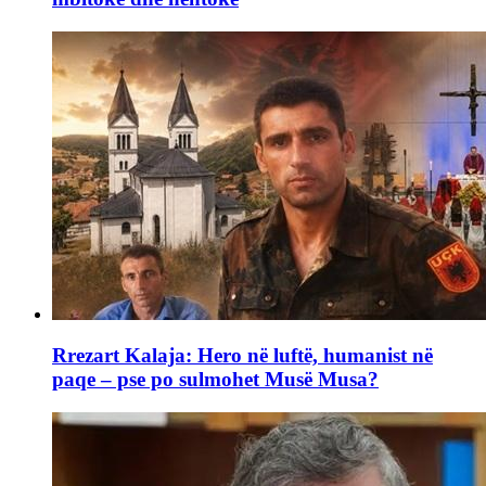
Rrezart Kalaja: Hero në luftë, humanist në
paqe – pse po sulmohet Musë Musa?