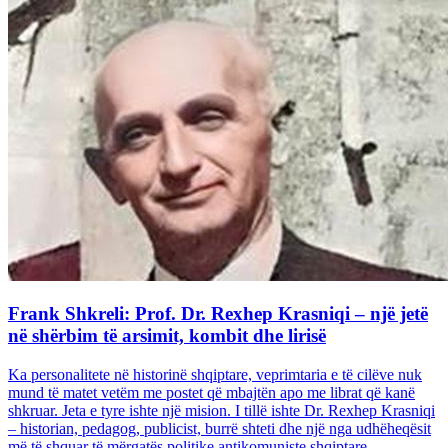
Frank Shkreli: Prof. Dr. Rexhep Krasniqi – një jetë
në shërbim të arsimit, kombit dhe lirisë
Ka personalitete në historinë shqiptare, veprimtaria e të cilëve nuk
mund të matet vetëm me postet që mbajtën apo me librat që kanë
shkruar. Jeta e tyre ishte një mision. I tillë ishte Dr. Rexhep Krasniqi
– historian, pedagog, publicist, burrë shteti dhe një nga udhëheqësit
më të shquar të mërgatës politike antikomuniste shqiptare...