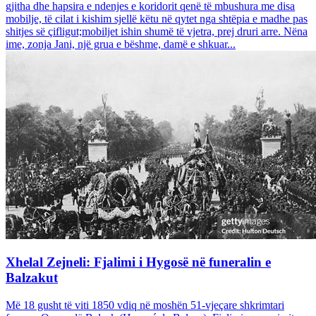
gjitha dhe hapsira e ndenjes e koridorit qenë të mbushura me disa
mobilje, të cilat i kishim sjellë këtu në qytet nga shtëpia e madhe pas
shitjes së çifligut;mobiljet ishin shumë të vjetra, prej druri arre. Nëna
ime, zonja Jani, një grua e bëshme, damë e shkuar...
Xhelal Zejneli: Fjalimi i Hygosë në funeralin e
Balzakut
Më 18 gusht të viti 1850 vdiq në moshën 51-vjeçare shkrimtari