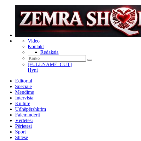
Video
Kontakt
Redaksia
[FULLNAME_CUT]
Hyni
Editorial
Speciale
Mendime
Intervista
Kulturë
Udhëpërshkrim
Faleminderit
Vërtetësi
Përjetësi
Sport
Shtesë