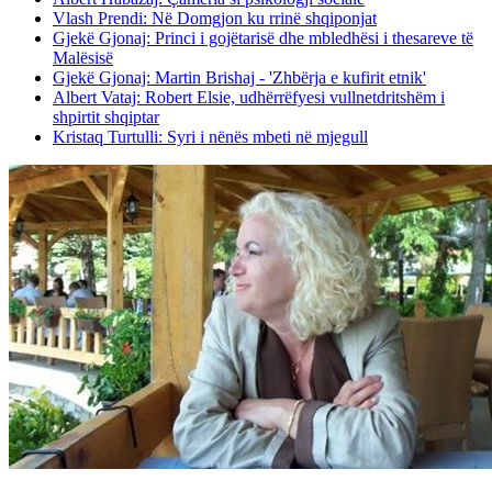
Vlash Prendi: Në Domgjon ku rrinë shqiponjat
Gjekë Gjonaj: Princi i gojëtarisë dhe mbledhësi i thesareve të
Malësisë
Gjekë Gjonaj: Martin Brishaj - 'Zhbërja e kufirit etnik'
Albert Vataj: Robert Elsie, udhërrëfyesi vullnetdritshëm i
shpirtit shqiptar
Kristaq Turtulli: Syri i nënës mbeti në mjegull