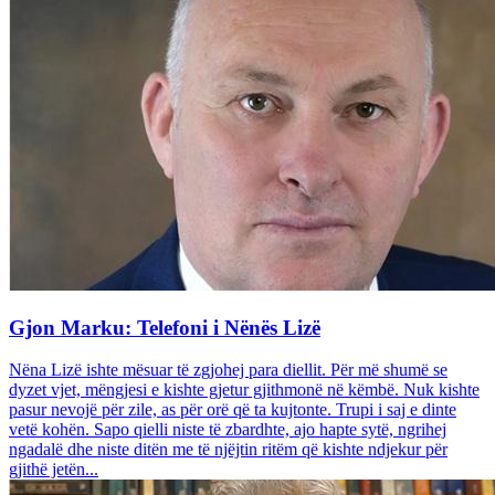
Gjon Marku: Telefoni i Nënës Lizë
Nëna Lizë ishte mësuar të zgjohej para diellit. Për më shumë se
dyzet vjet, mëngjesi e kishte gjetur gjithmonë në këmbë. Nuk kishte
pasur nevojë për zile, as për orë që ta kujtonte. Trupi i saj e dinte
vetë kohën. Sapo qielli niste të zbardhte, ajo hapte sytë, ngrihej
ngadalë dhe niste ditën me të njëjtin ritëm që kishte ndjekur për
gjithë jetën...