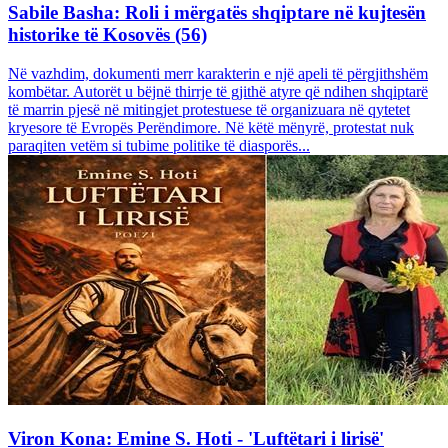
Sabile Basha: Roli i mërgatës shqiptare në kujtesën
historike të Kosovës (56)
Në vazhdim, dokumenti merr karakterin e një apeli të përgjithshëm
kombëtar. Autorët u bëjnë thirrje të gjithë atyre që ndihen shqiptarë
të marrin pjesë në mitingjet protestuese të organizuara në qytetet
kryesore të Evropës Perëndimore. Në këtë mënyrë, protestat nuk
paraqiten vetëm si tubime politike të diasporës...
Viron Kona: Emine S. Hoti - 'Luftëtari i lirisë'