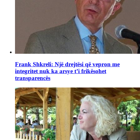
Frank Shkreli: Një drejtësi që vepron me
integritet nuk ka arsye t’i frikësohet
transparencës