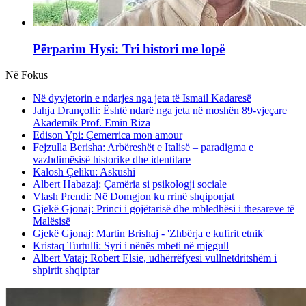
Përparim Hysi: Tri histori me lopë
Në Fokus
Në dyvjetorin e ndarjes nga jeta të Ismail Kadaresë
Jahja Drançolli: Është ndarë nga jeta në moshën 89-vjeçare
Akademik Prof. Emin Riza
Edison Ypi: Çemerrica mon amour
Fejzulla Berisha: Arbëreshët e Italisë – paradigma e
vazhdimësisë historike dhe identitare
Kalosh Çeliku: Askushi
Albert Habazaj: Çamëria si psikologji sociale
Vlash Prendi: Në Domgjon ku rrinë shqiponjat
Gjekë Gjonaj: Princi i gojëtarisë dhe mbledhësi i thesareve të
Malësisë
Gjekë Gjonaj: Martin Brishaj - 'Zhbërja e kufirit etnik'
Kristaq Turtulli: Syri i nënës mbeti në mjegull
Albert Vataj: Robert Elsie, udhërrëfyesi vullnetdritshëm i
shpirtit shqiptar