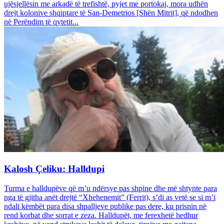
ujësjellësin me arkadë të trefishtë, pyjet me portokaj, mora udhën
drejt kolonive shqiptare të San-Demetrios [Shën Mitrit], që ndodhen
në Perëndim të qytetit...
Kalosh Çeliku: Halldupi
Turma e halldupëve që m’u ndërsye pas shpine dhe më shtynte para
nga të gjitha anët drejtë “Xhehenemit” (Ferrit), s’di as vetë se si m’i
ndali këmbët para disa shpalljeve publike pas dere, ku prisnin në
rend korbat dhe sorrat e zeza. Halldupët, me ferexhetë hedhur