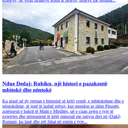
krahëve, në vend strukeve leshit të deleve, tirqëve me gajtana...
Ndue Dedaj: Rubiku, një histori e pazakontë
mbitokë dhe nëntokë
Ka gjasë që dy rremat e historisë së këtij vendi, e mbitokshme dhe e
nëntokshme, të jenë të lashtë njësoj, kur mendon se ishin Pirustët,
zotëruesit e bakrit të Matit e Mirditës, që e çuan zejen e tyre të
nxjerrjes dhe përpunimit të këtij minerali me ngjyra deri në (Dakì)
Rumani, ku lanë dhe një fshat në emrin e tyre...