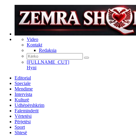
Video
Kontakt
Redaksia
[FULLNAME_CUT]
Hyni
Editorial
Speciale
Mendime
Intervista
Kulturë
Udhëpërshkrim
Faleminderit
Vërtetësi
Përjetësi
Sport
Shtesë