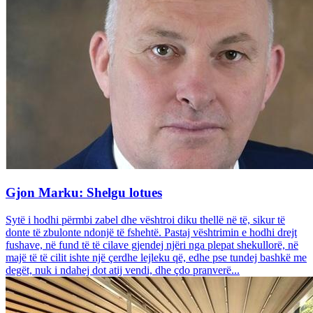
Gjon Marku: Shelgu lotues
Sytë i hodhi përmbi zabel dhe vështroi diku thellë në të, sikur të
donte të zbulonte ndonjë të fshehtë. Pastaj vështrimin e hodhi drejt
fushave, në fund të të cilave gjendej njëri nga plepat shekullorë, në
majë të të cilit ishte një çerdhe lejleku që, edhe pse tundej bashkë me
degët, nuk i ndahej dot atij vendi, dhe çdo pranverë...