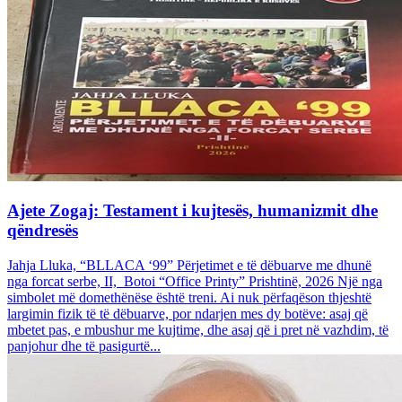
Ajete Zogaj: Testament i kujtesës, humanizmit dhe
qëndresës
Jahja Lluka, “BLLACA ‘99” Përjetimet e të dëbuarve me dhunë
nga forcat serbe, II, Botoi “Office Printy” Prishtinë, 2026 Një nga
simbolet më domethënëse është treni. Ai nuk përfaqëson thjeshtë
largimin fizik të të dëbuarve, por ndarjen mes dy botëve: asaj që
mbetet pas, e mbushur me kujtime, dhe asaj që i pret në vazhdim, të
panjohur dhe të pasigurtë...