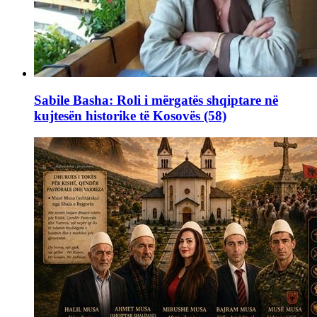
Sabile Basha: Roli i mërgatës shqiptare në
kujtesën historike të Kosovës (58)