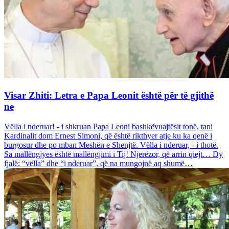
Visar Zhiti: Letra e Papa Leonit është për të gjithë
ne
Vëlla i nderuar! - i shkruan Papa Leoni bashkëvuajtësit tonë, tani
Kardinalit dom Ernest Simoni, që është rikthyer atje ku ka qenë i
burgosur dhe po mban Meshën e Shenjtë. Vëlla i nderuar, - i thotë.
Sa mallëngjyes është mallëngjimi i Tij! Njerëzor, që arrin qiejt… Dy
fjalë: “vëlla” dhe “i nderuar”, që na mungojnë aq shumë…