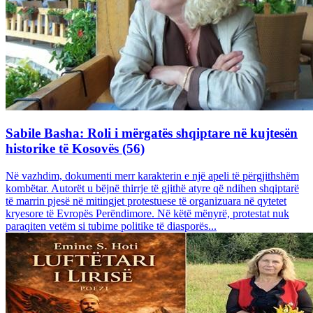
Sabile Basha: Roli i mërgatës shqiptare në kujtesën
historike të Kosovës (56)
Në vazhdim, dokumenti merr karakterin e një apeli të përgjithshëm
kombëtar. Autorët u bëjnë thirrje të gjithë atyre që ndihen shqiptarë
të marrin pjesë në mitingjet protestuese të organizuara në qytetet
kryesore të Evropës Perëndimore. Në këtë mënyrë, protestat nuk
paraqiten vetëm si tubime politike të diasporës...