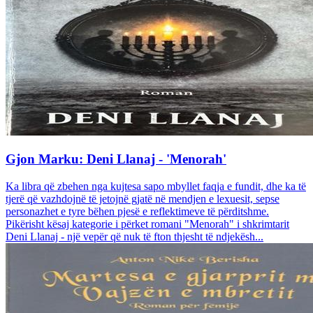
Gjon Marku: Deni Llanaj - 'Menorah'
Ka libra që zbehen nga kujtesa sapo mbyllet faqja e fundit, dhe ka të
tjerë që vazhdojnë të jetojnë gjatë në mendjen e lexuesit, sepse
personazhet e tyre bëhen pjesë e reflektimeve të përditshme.
Pikërisht kësaj kategorie i përket romani "Menorah" i shkrimtarit
Deni Llanaj - një vepër që nuk të fton thjesht të ndjekësh...