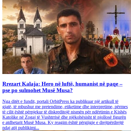
Rrezart Kalaja: Hero në luftë, humanist në paqe –
pse po sulmohet Musë Musa?
Nga ditët e fundit, portali OrbitPress ka publikuar një artikull të
gjatë, të mbushur me pretendime, etiketime dhe interpretime, përmes
të cilit është përpjekur të diskreditojë nismën për ndërtimin e Kishës
Katolike në Zogaj të Vushtrrisë dhe njëkohësisht të njollosë figurën
e atdhetarit Musë Musa. Ky reagim është përgjigje e drejtpërdrejtë
ndaj atij publikimi...