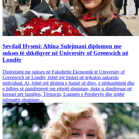
Sevdail Hyseni: Altina Sulejmani diplomon me
sukses të shkëlqyer në University of Greenwich në
Londër
Diplomimi me sukses në Fakultetin Ekonomik të University of
Greenwich në Londër, është një histori që tejkalon suksesin
individual. Ai, është një dëshmi e fuqisë së dijes, e përkushtimit dhe
e lidhjes së pandërprerë me rrënjët shqiptare, duke u shndërruar në
krenari për familjen, Tërnocin, Luginën e Preshevës dhe gjithë
mërgatën shqiptare...