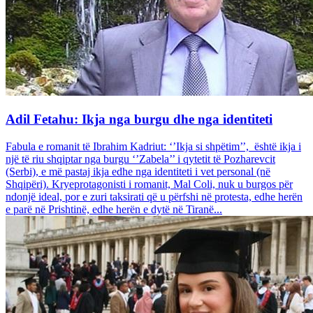
Adil Fetahu: Ikja nga burgu dhe nga identiteti
Fabula e romanit të Ibrahim Kadriut: ‘’Ikja si shpëtim’’, është ikja i
një të riu shqiptar nga burgu ‘’Zabela’’ i qytetit të Pozharevcit
(Serbi), e më pastaj ikja edhe nga identiteti i vet personal (në
Shqipëri). Kryeprotagonisti i romanit, Mal Coli, nuk u burgos për
ndonjë ideal, por e zuri taksirati që u përfshi në protesta, edhe herën
e parë në Prishtinë, edhe herën e dytë në Tiranë...