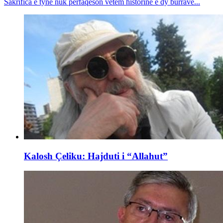
Sakrifica e tyne nuk përfaqëson vetëm historinë e dy burrave...
Kalosh Çeliku: Hajduti i “Allahut”