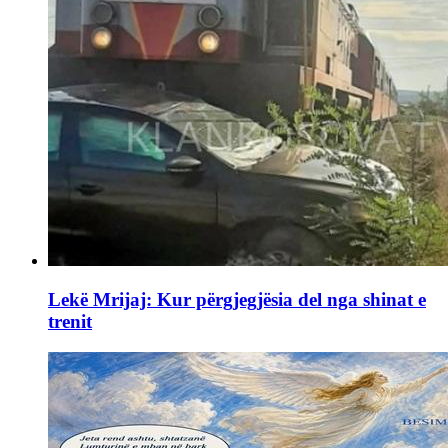
Lekë Mrijaj: Kur përgjegjësia del nga shinat e
trenit