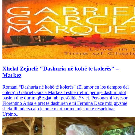
Xhelal Zejneli: “Dashuria në kohë të kolerës” –
Markez
Romani “Dashuria në kohë të kolerës” (El amor en los tiempos del
cólera) i Gabriel Garsia Markezit është rrëfim për një dashuri plot
pasion dhe durim që zgjat mbi pesëdhjetë vjet. Personazhi kryesor
Florentino Arisa e pret të dashurën e tij Fermina Daze mbi gjysmë
shekulli, ndërsa ajo jeton e martuar me mjekun e respektuar
Urbino...