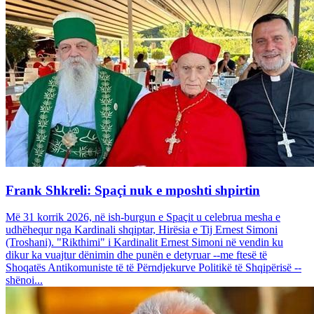
Frank Shkreli: Spaçi nuk e mposhti shpirtin
Më 31 korrik 2026, në ish-burgun e Spaçit u celebrua mesha e
udhëhequr nga Kardinali shqiptar, Hirësia e Tij Ernest Simoni
(Troshani). "Rikthimi" i Kardinalit Ernest Simoni në vendin ku
dikur ka vuajtur dënimin dhe punën e detyruar --me ftesë të
Shoqatës Antikomuniste të të Përndjekurve Politikë të Shqipërisë --
shënoi...