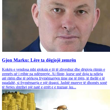
Gjon Marku: Lëre ta dëgjojë zemrën
Kokën e vendosa mbi gjoksin e tij të zhveshur dhe dëgjoja ritmin e
zemrës që i rrihte pa ndërprerje. Ai flinte, kurse unë doja ta ndieja
atë ritëm dhe të përkoja frymëmarrjen time me të tijën, të thellë e të
ngadaltë, si frymëmarrja e një dragoi. Jashtë mureve të dhomës sonë
të fjetjes shtrihej një natë e errët e e trazuar, ku...