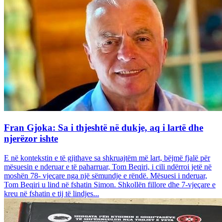
Fran Gjoka: Sa i thjeshtë në dukje, aq i lartë dhe
njerëzor ishte
E në kontekstin e të gjithave sa shkruajtëm më lart, bëjmë fjalë për
mësuesin e nderuar e të paharruar, Tom Beqiri, i cili ndërroi jetë në
moshën 78- vjeçare nga një sëmundje e rëndë. Mësuesi i nderuar,
Tom Beqiri u lind në fshatin Simon. Shkollën fillore dhe 7-vjeçare e
kreu në fshatin e tij të lindjes...