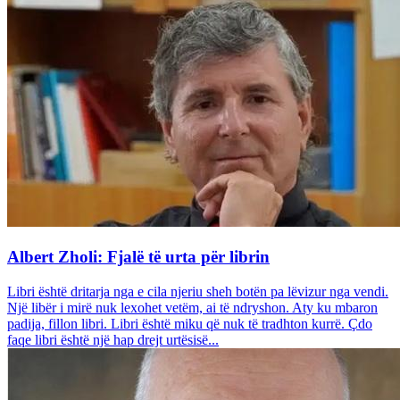
Albert Zholi: Fjalë të urta për librin
Libri është dritarja nga e cila njeriu sheh botën pa lëvizur nga vendi.
Një libër i mirë nuk lexohet vetëm, ai të ndryshon. Aty ku mbaron
padija, fillon libri. Libri është miku që nuk të tradhton kurrë. Çdo
faqe libri është një hap drejt urtësisë...