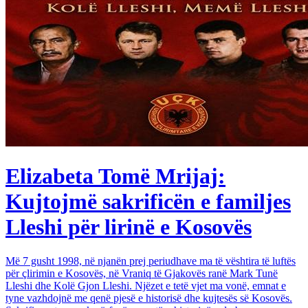
Elizabeta Tomë Mrijaj:
Kujtojmë sakrificën e familjes
Lleshi për lirinë e Kosovës
Më 7 gusht 1998, në njanën prej periudhave ma të vështira të luftës
për çlirimin e Kosovës, në Vraniq të Gjakovës ranë Mark Tunë
Lleshi dhe Kolë Gjon Lleshi. Njëzet e tetë vjet ma vonë, emnat e
tyne vazhdojnë me qenë pjesë e historisë dhe kujtesës së Kosovës.