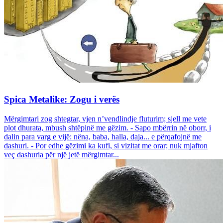
Spica Metalike: Zogu i verës
Mërgimtari zog shtegtar, vjen n’vendlindje fluturim; sjell me vete
plot dhurata, mbush shtëpinë me gëzim. - Sapo mbërrin në oborr, i
dalin para varg e vijë: nëna, baba, halla, daja... e përqafojnë me
dashuri. - Por edhe gëzimi ka kufi, si vizitat me orar; nuk mjafton
veç dashuria për një jetë mërgimtar...