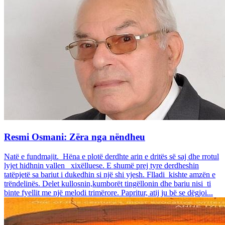
Resmi Osmani: Zëra nga nëndheu
Natë e fundmajit. Hëna e plotë derdhte arin e dritës së saj dhe rrotul
lyjet hidhnin vallen xixëlluese. E shumë prej tyre derdheshin
tatëpjetë sa bariut i dukedhin si një shi yjesh. Flladi kishte amzën e
trëndelinës. Delet kullosnin,kumborët tingëllonin dhe bariu nisi ti
binte fyellit me një melodi trimërore. Papritur, atij ju bë se dëgjoi...