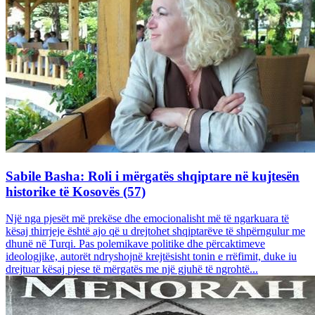
Sabile Basha: Roli i mërgatës shqiptare në kujtesën
historike të Kosovës (57)
Një nga pjesët më prekëse dhe emocionalisht më të ngarkuara të
kësaj thirrjeje është ajo që u drejtohet shqiptarëve të shpërngulur me
dhunë në Turqi. Pas polemikave politike dhe përcaktimeve
ideologjike, autorët ndryshojnë krejtësisht tonin e rrëfimit, duke iu
drejtuar kësaj pjese të mërgatës me një gjuhë të ngrohtë...