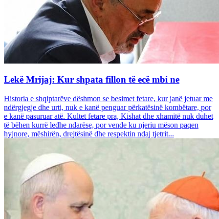
Lekë Mrijaj: Kur shpata fillon të ecë mbi ne
Historia e shqiptarëve dëshmon se besimet fetare, kur janë jetuar me
ndërgjegje dhe urti, nuk e kanë penguar përkatësinë kombëtare, por
e kanë pasuruar atë. Kultet fetare pra, Kishat dhe xhamitë nuk duhet
të bëhen kurrë ledhe ndarëse, por vende ku njeriu mëson paqen
hyjnore, mëshirën, drejtësinë dhe respektin ndaj tjetrit...