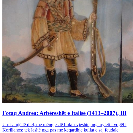
Fotaq Andrea: Arbëreshët e Italisë (1413–2007), III
U nisa një të diel, me mëngjes të bukur vjeshte, nga qyteti i vogël i
Korilianos; tek lashë nga pas me keqardhje kullat e saj feudale,