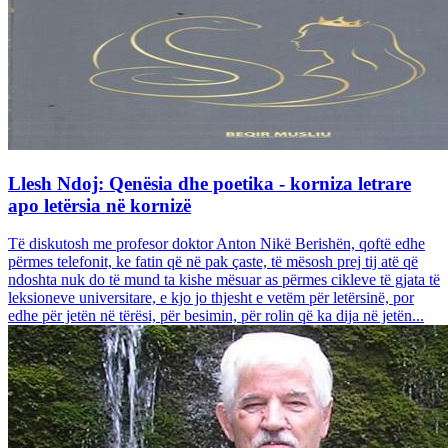
Llesh Ndoj: Qenësia dhe poetika - korniza letrare
apo letërsia në kornizë
Të diskutosh me profesor doktor Anton Nikë Berishën, qoftë edhe
përmes telefonit, ke fatin që në pak çaste, të mësosh prej tij atë që
ndoshta nuk do të mund ta kishe mësuar as përmes cikleve të gjata të
leksioneve universitare, e kjo jo thjesht e vetëm për letërsinë, por
edhe për jetën në tërësi, për besimin, për rolin që ka dija në jetën...