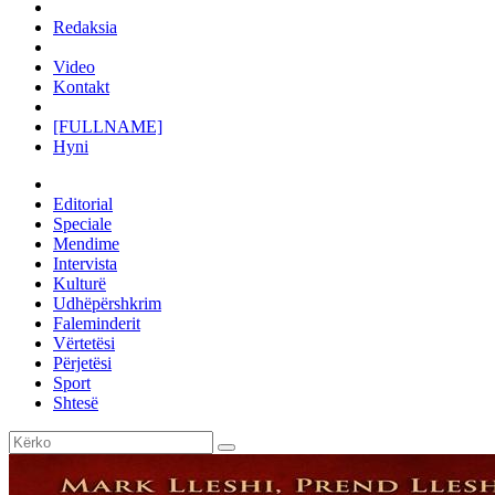
Redaksia
Video
Kontakt
[FULLNAME]
Hyni
Editorial
Speciale
Mendime
Intervista
Kulturë
Udhëpërshkrim
Faleminderit
Vërtetësi
Përjetësi
Sport
Shtesë