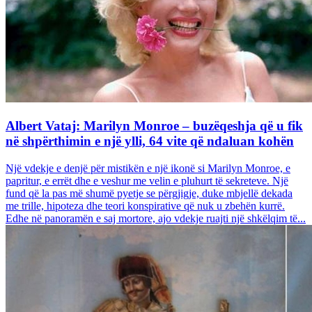
Albert Vataj: Marilyn Monroe – buzëqeshja që u fik
në shpërthimin e një ylli, 64 vite që ndaluan kohën
Një vdekje e denjë për mistikën e një ikonë si Marilyn Monroe, e
papritur, e errët dhe e veshur me velin e pluhurt të sekreteve. Një
fund që la pas më shumë pyetje se përgjigje, duke mbjellë dekada
me trille, hipoteza dhe teori konspirative që nuk u zbehën kurrë.
Edhe në panoramën e saj mortore, ajo vdekje ruajti një shkëlqim të...