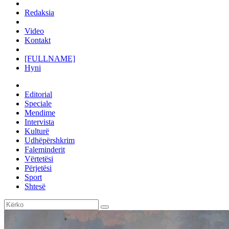
Redaksia
Video
Kontakt
[FULLNAME]
Hyni
Editorial
Speciale
Mendime
Intervista
Kulturë
Udhëpërshkrim
Faleminderit
Vërtetësi
Përjetësi
Sport
Shtesë