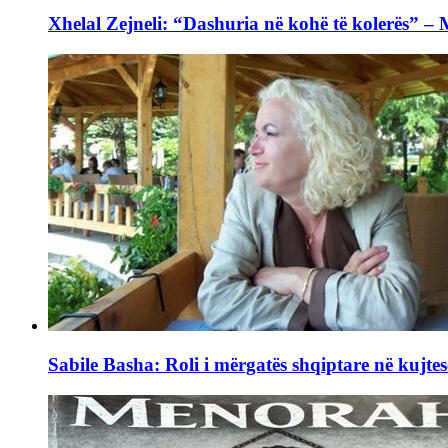
Xhelal Zejneli: “Dashuria në kohë të kolerës” –
Sabile Basha: Roli i mërgatës shqiptare në kujtes