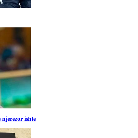
 njerëzor ishte