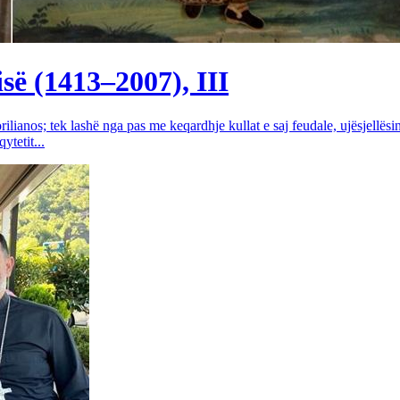
së (1413–2007), III
rilianos; tek lashë nga pas me keqardhje kullat e saj feudale, ujësjellës
tetit...