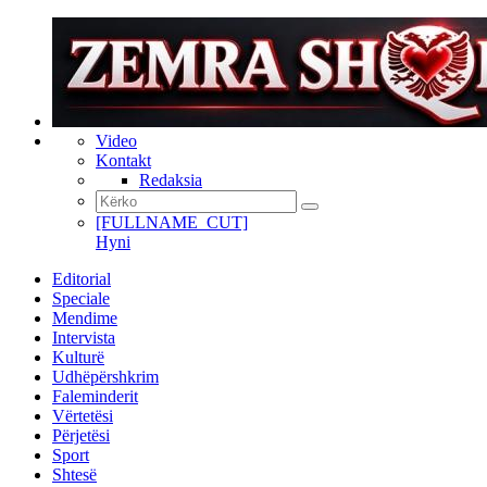
Video
Kontakt
Redaksia
[FULLNAME_CUT]
Hyni
Editorial
Speciale
Mendime
Intervista
Kulturë
Udhëpërshkrim
Faleminderit
Vërtetësi
Përjetësi
Sport
Shtesë