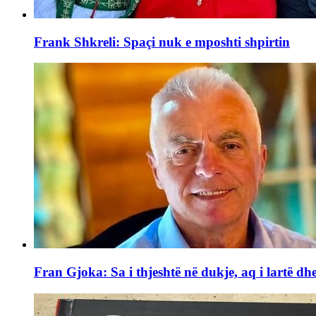
Frank Shkreli: Spaçi nuk e mposhti shpirtin
Fran Gjoka: Sa i thjeshtë në dukje, aq i lartë dhe