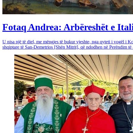
Fotaq Andrea: Arbëreshët e Itali
U nisa një të diel, me mëngjes të bukur vjeshte, nga qyteti i vogël i Ko
shqiptare të San-Demetrios [Shën Mitrit], që ndodhen në Perëndim të qy