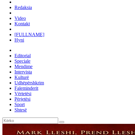
Redaksia
Video
Kontakt
[FULLNAME]
Hyni
Editorial
Speciale
Mendime
Intervista
Kulturë
Udhëpërshkrim
Faleminderit
Vërtetësi
Përjetësi
Sport
Shtesë