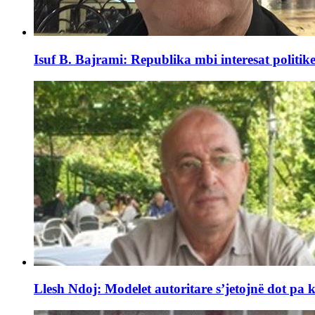
Isuf B. Bajrami: Republika mbi interesat politike.
Llesh Ndoj: Modelet autoritare s’jetojnë dot pa k