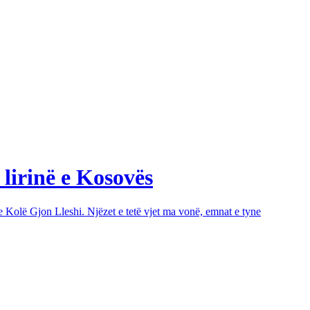
 lirinë e Kosovës
e Kolë Gjon Lleshi. Njëzet e tetë vjet ma vonë, emnat e tyne