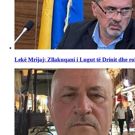
Lekë Mrijaj: Zllakuqani i Lugut të Drinit dhe ro