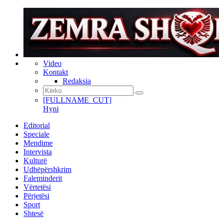
Video
Kontakt
Redaksia
[FULLNAME_CUT]
Hyni
Editorial
Speciale
Mendime
Intervista
Kulturë
Udhëpërshkrim
Faleminderit
Vërtetësi
Përjetësi
Sport
Shtesë