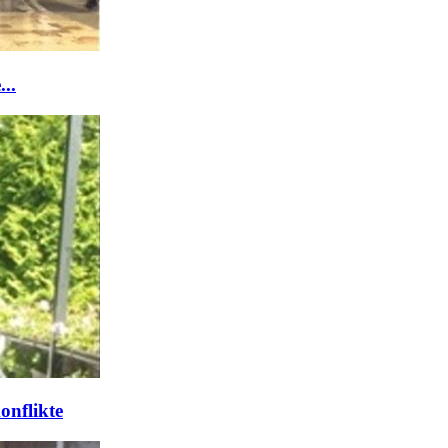
..
onflikte