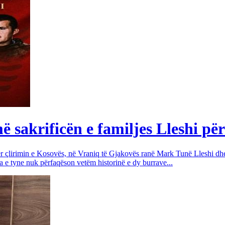
sakrificën e familjes Lleshi për
për çlirimin e Kosovës, në Vraniq të Gjakovës ranë Mark Tunë Lleshi dh
a e tyne nuk përfaqëson vetëm historinë e dy burrave...