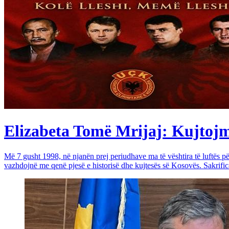
Elizabeta Tomë Mrijaj: Kujtojmë 
Më 7 gusht 1998, në njanën prej periudhave ma të vështira të luftës 
vazhdojnë me qenë pjesë e historisë dhe kujtesës së Kosovës. Sakrific