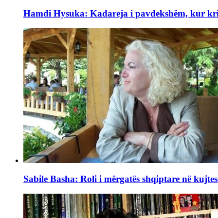
Hamdi Hysuka: Kadareja i pavdekshëm, kur kriti
Sabile Basha: Roli i mërgatës shqiptare në kujtes