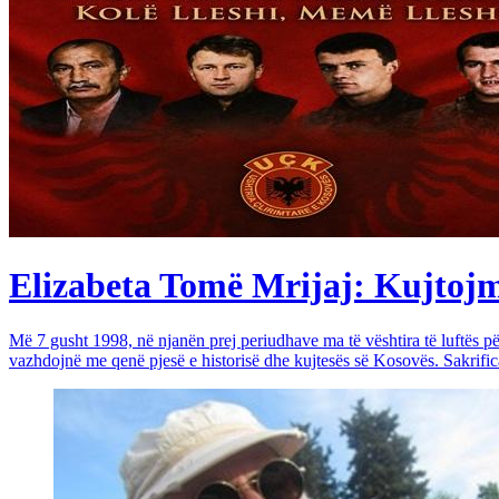
Elizabeta Tomë Mrijaj: Kujtojmë 
Më 7 gusht 1998, në njanën prej periudhave ma të vështira të luftës 
vazhdojnë me qenë pjesë e historisë dhe kujtesës së Kosovës. Sakrific