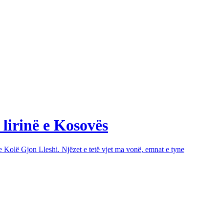
 lirinë e Kosovës
e Kolë Gjon Lleshi. Njëzet e tetë vjet ma vonë, emnat e tyne