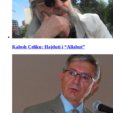
Kalosh Çeliku: Hajduti i “Allahut”