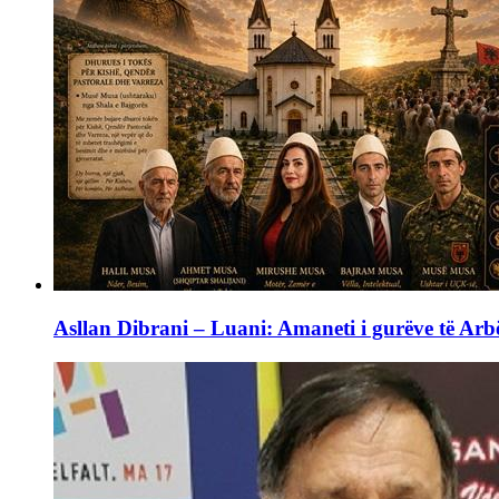
Asllan Dibrani – Luani: Amaneti i gurëve të Arbë