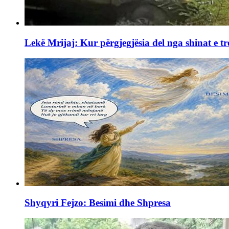
Lekë Mrijaj: Kur përgjegjësia del nga shinat e tr
Shyqyri Fejzo: Besimi dhe Shpresa