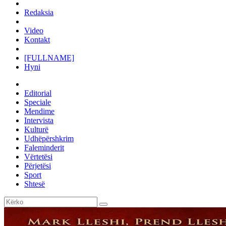
Redaksia
Video
Kontakt
[FULLNAME]
Hyni
Editorial
Speciale
Mendime
Intervista
Kulturë
Udhëpërshkrim
Faleminderit
Vërtetësi
Përjetësi
Sport
Shtesë