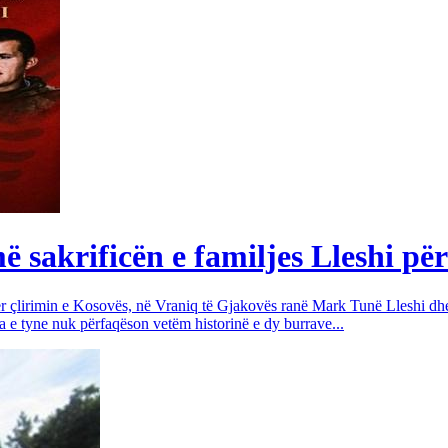
sakrificën e familjes Lleshi për
për çlirimin e Kosovës, në Vraniq të Gjakovës ranë Mark Tunë Lleshi dh
a e tyne nuk përfaqëson vetëm historinë e dy burrave...