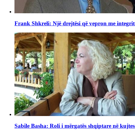
Frank Shkreli: Një drejtësi që vepron me integrit
Sabile Basha: Roli i mërgatës shqiptare në kujtes