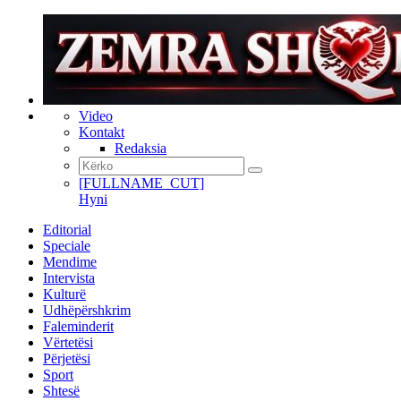
Video
Kontakt
Redaksia
[FULLNAME_CUT]
Hyni
Editorial
Speciale
Mendime
Intervista
Kulturë
Udhëpërshkrim
Faleminderit
Vërtetësi
Përjetësi
Sport
Shtesë