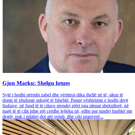
Gjon Marku: Shelgu lotues
Sytë i hodhi përmbi zabel dhe vështroi diku thellë në të, sikur të
donte të zbulonte ndonjë të fshehtë. Pastaj vështrimin e hodhi drejt
fushave, në fund të të cilave gjendej njëri nga plepat shekullorë, në
majë të të cilit ishte një çerdhe lejleku që, edhe pse tundej bashkë me
degët, nuk i ndahej dot atij vendi, dhe çdo pranverë...