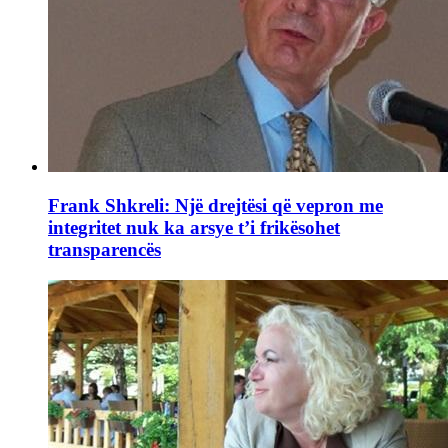
Frank Shkreli: Një drejtësi që vepron me
integritet nuk ka arsye t’i frikësohet
transparencës