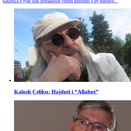
Sakrifica e tyne nuk përfaqëson vetëm historinë e dy burrave...
Kalosh Çeliku: Hajduti i “Allahut”