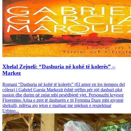
Xhelal Zejneli: “Dashuria në kohë të kolerës” –
Markez
Romani “Dashuria në kohë të kolerës” (El amor en los tiempos del
cólera) i Gabriel Garsia Markezit është rrëfim për një dashuri plot
pasion dhe durim që zgjat mbi pesëdhjetë vjet. Personazhi kryesor
Florentino Arisa e pret të dashurën e tij Fermina Daze mbi gjysmë
shekulli, ndërsa ajo jeton e martuar me mjekun e respektuar
Urbino...