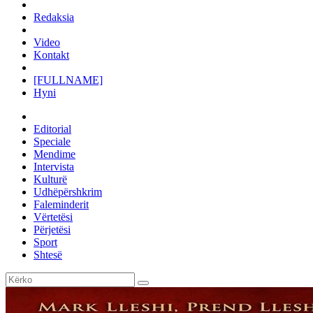
Redaksia
Video
Kontakt
[FULLNAME]
Hyni
Editorial
Speciale
Mendime
Intervista
Kulturë
Udhëpërshkrim
Faleminderit
Vërtetësi
Përjetësi
Sport
Shtesë