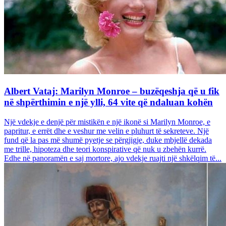
Albert Vataj: Marilyn Monroe – buzëqeshja që u fik
në shpërthimin e një ylli, 64 vite që ndaluan kohën
Një vdekje e denjë për mistikën e një ikonë si Marilyn Monroe, e
papritur, e errët dhe e veshur me velin e pluhurt të sekreteve. Një
fund që la pas më shumë pyetje se përgjigje, duke mbjellë dekada
me trille, hipoteza dhe teori konspirative që nuk u zbehën kurrë.
Edhe në panoramën e saj mortore, ajo vdekje ruajti një shkëlqim të...