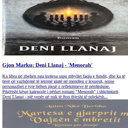
Gjon Marku: Deni Llanaj - 'Menorah'
Ka libra që zbehen nga kujtesa sapo mbyllet faqja e fundit, dhe ka të
tjerë që vazhdojnë të jetojnë gjatë në mendjen e lexuesit, sepse
personazhet e tyre bëhen pjesë e reflektimeve të përditshme.
Pikërisht kësaj kategorie i përket romani "Menorah" i shkrimtarit
Deni Llanaj - një vepër që nuk të fton thjesht të ndjekësh...