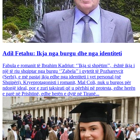
Adil Fetahu: Ikja nga burgu dhe nga identiteti
Fabula e romanit të Ibrahim Kadriut: ‘’Ikja si shpëtim’’, është ikja i
një të riu shqiptar nga burgu ‘’Zabela’’ i qytetit të Pozharevcit
(Serbi), e më pastaj ikja edhe nga identiteti i vet personal (në
Shqipëri). Kryeprotagonisti i romanit, Mal Coli, nuk u burgos për
ndonjë ideal, por e zuri taksirati që u përfshi në protesta, edhe herën
e parë në Prishtinë, edhe herën e dytë në Tiranë...