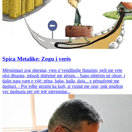
Spica Metalike: Zogu i verës
Mërgimtari zog shtegtar, vjen n’vendlindje fluturim; sjell me vete
plot dhurata, mbush shtëpinë me gëzim. - Sapo mbërrin në oborr, i
dalin para varg e vijë: nëna, baba, halla, daja... e përqafojnë me
dashuri. - Por edhe gëzimi ka kufi, si vizitat me orar; nuk mjafton
veç dashuria për një jetë mërgimtar...