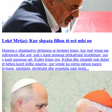
Lekë Mrijaj: Kur shpata fillon të ecë mbi ne
Historia e shqiptarëve dëshmon se besimet fetare, kur janë jetuar me
ndërgjegje dhe urti, nuk e kanë penguar përkatësinë kombëtare, por
e kanë pasuruar atë. Kultet fetare pra, Kishat dhe xhamitë nuk duhet
të bëhen kurrë ledhe ndarëse, por vende ku njeriu mëson paqen
hyjnore, mëshirën, drejtësinë dhe respektin ndaj tjetrit...