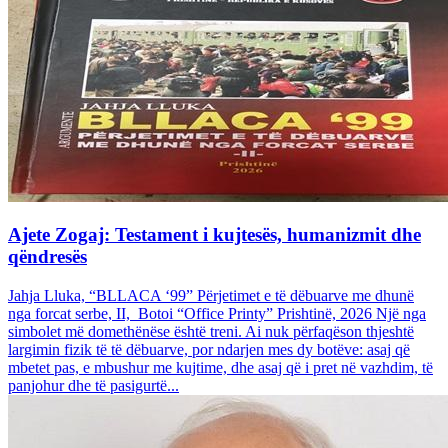
Ajete Zogaj: Testament i kujtesës, humanizmit dhe
qëndresës
Jahja Lluka, “BLLACA ‘99” Përjetimet e të dëbuarve me dhunë
nga forcat serbe, II, Botoi “Office Printy” Prishtinë, 2026 Një nga
simbolet më domethënëse është treni. Ai nuk përfaqëson thjeshtë
largimin fizik të të dëbuarve, por ndarjen mes dy botëve: asaj që
mbetet pas, e mbushur me kujtime, dhe asaj që i pret në vazhdim, të
panjohur dhe të pasigurtë...