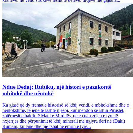
krahëve, në vend strukeve leshit të deleve, tirqëve me gajtana...
Ndue Dedaj: Rubiku, një histori e pazakontë
mbitokë dhe nëntokë
Ka gjasë që dy rremat e historisë së këtij vendi, e mbitokshme dhe e
nëntokshme, të jenë të lashtë njësoj, kur mendon se ishin Pirustët,
zotëruesit e bakrit të Matit e Mirditës, që e çuan zejen e tyre të
nxjerrjes dhe përpunimit të këtij minerali me ngjyra deri në (Dakì)
Rumani, ku lanë dhe një fshat në emrin e tyre...