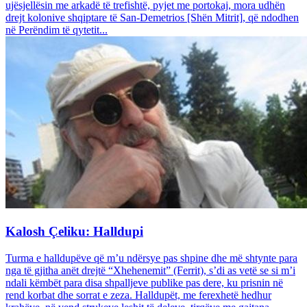
ujësjellësin me arkadë të trefishtë, pyjet me portokaj, mora udhën
drejt kolonive shqiptare të San-Demetrios [Shën Mitrit], që ndodhen
në Perëndim të qytetit...
Kalosh Çeliku: Halldupi
Turma e halldupëve që m’u ndërsye pas shpine dhe më shtynte para
nga të gjitha anët drejtë “Xhehenemit” (Ferrit), s’di as vetë se si m’i
ndali këmbët para disa shpalljeve publike pas dere, ku prisnin në
rend korbat dhe sorrat e zeza. Halldupët, me ferexhetë hedhur