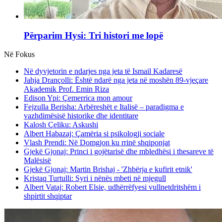
Përparim Hysi: Tri histori me lopë
Në Fokus
Në dyvjetorin e ndarjes nga jeta të Ismail Kadaresë
Jahja Drançolli: Është ndarë nga jeta në moshën 89-vjeçare
Akademik Prof. Emin Riza
Edison Ypi: Çemerrica mon amour
Fejzulla Berisha: Arbëreshët e Italisë – paradigma e
vazhdimësisë historike dhe identitare
Kalosh Çeliku: Askushi
Albert Habazaj: Çamëria si psikologji sociale
Vlash Prendi: Në Domgjon ku rrinë shqiponjat
Gjekë Gjonaj: Princi i gojëtarisë dhe mbledhësi i thesareve të
Malësisë
Gjekë Gjonaj: Martin Brishaj - 'Zhbërja e kufirit etnik'
Kristaq Turtulli: Syri i nënës mbeti në mjegull
Albert Vataj: Robert Elsie, udhërrëfyesi vullnetdritshëm i
shpirtit shqiptar