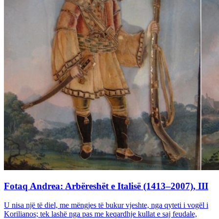
Fotaq Andrea: Arbëreshët e Italisë (1413–2007), III
U nisa një të diel, me mëngjes të bukur vjeshte, nga qyteti i vogël i
Korilianos; tek lashë nga pas me keqardhje kullat e saj feudale,