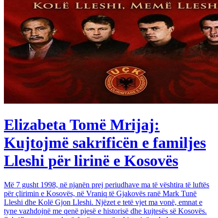
Elizabeta Tomë Mrijaj:
Kujtojmë sakrificën e familjes
Lleshi për lirinë e Kosovës
Më 7 gusht 1998, në njanën prej periudhave ma të vështira të luftës
për çlirimin e Kosovës, në Vraniq të Gjakovës ranë Mark Tunë
Lleshi dhe Kolë Gjon Lleshi. Njëzet e tetë vjet ma vonë, emnat e
tyne vazhdojnë me qenë pjesë e historisë dhe kujtesës së Kosovës.