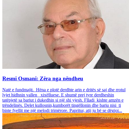
Resmi Osmani: Zëra nga nëndheu
Natë e fundmajit. Hëna e plotë derdhte arin e dritës së saj dhe rrotul
lyjet hidhnin vallen xixëlluese. E shumë prej tyre derdheshin
tatëpjetë sa bariut i dukedhin si një shi yjesh. Flladi kishte amzën e
trëndelinës. Delet kullosnin,kumborët tingëllonin dhe bariu nisi ti
binte fyellit me një melodi trimërore. Papritur, atij ju bë se dëgjoi...