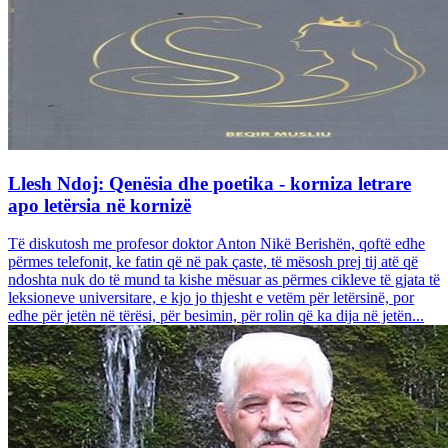
Llesh Ndoj: Qenësia dhe poetika - korniza letrare
apo letërsia në kornizë
Të diskutosh me profesor doktor Anton Nikë Berishën, qoftë edhe
përmes telefonit, ke fatin që në pak çaste, të mësosh prej tij atë që
ndoshta nuk do të mund ta kishe mësuar as përmes cikleve të gjata të
leksioneve universitare, e kjo jo thjesht e vetëm për letërsinë, por
edhe për jetën në tërësi, për besimin, për rolin që ka dija në jetën...