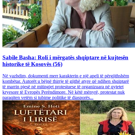
Sabile Basha: Roli i mërgatës shqiptare në kujtesën
historike të Kosovës (56)
Në vazhdim, dokumenti merr karakterin e një apeli të përgjithshëm
kombëtar. Autorët u bëjnë thirrje të gjithë atyre që ndihen shqiptarë
të marrin pjesë në mitingjet protestuese të organizuara në qytetet
kryesore të Evropës Perëndimore. Në këtë mënyrë, protestat nuk
paraqiten vetëm si tubime politike të diasporës...