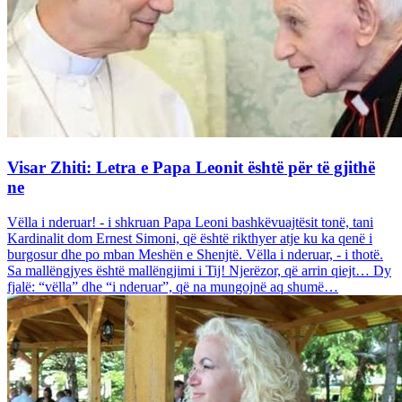
Visar Zhiti: Letra e Papa Leonit është për të gjithë
ne
Vëlla i nderuar! - i shkruan Papa Leoni bashkëvuajtësit tonë, tani
Kardinalit dom Ernest Simoni, që është rikthyer atje ku ka qenë i
burgosur dhe po mban Meshën e Shenjtë. Vëlla i nderuar, - i thotë.
Sa mallëngjyes është mallëngjimi i Tij! Njerëzor, që arrin qiejt… Dy
fjalë: “vëlla” dhe “i nderuar”, që na mungojnë aq shumë…