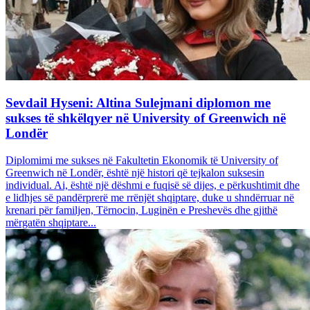
Sevdail Hyseni: Altina Sulejmani diplomon me
sukses të shkëlqyer në University of Greenwich në
Londër
Diplomimi me sukses në Fakultetin Ekonomik të University of
Greenwich në Londër, është një histori që tejkalon suksesin
individual. Ai, është një dëshmi e fuqisë së dijes, e përkushtimit dhe
e lidhjes së pandërprerë me rrënjët shqiptare, duke u shndërruar në
krenari për familjen, Tërnocin, Luginën e Preshevës dhe gjithë
mërgatën shqiptare...