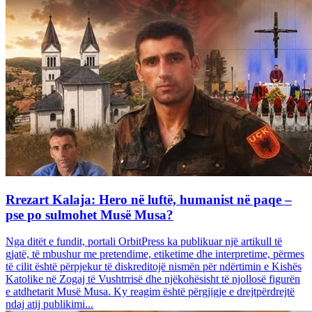
Rrezart Kalaja: Hero në luftë, humanist në paqe –
pse po sulmohet Musë Musa?
Nga ditët e fundit, portali OrbitPress ka publikuar një artikull të
gjatë, të mbushur me pretendime, etiketime dhe interpretime, përmes
të cilit është përpjekur të diskreditojë nismën për ndërtimin e Kishës
Katolike në Zogaj të Vushtrrisë dhe njëkohësisht të njollosë figurën
e atdhetarit Musë Musa. Ky reagim është përgjigje e drejtpërdrejtë
ndaj atij publikimi...