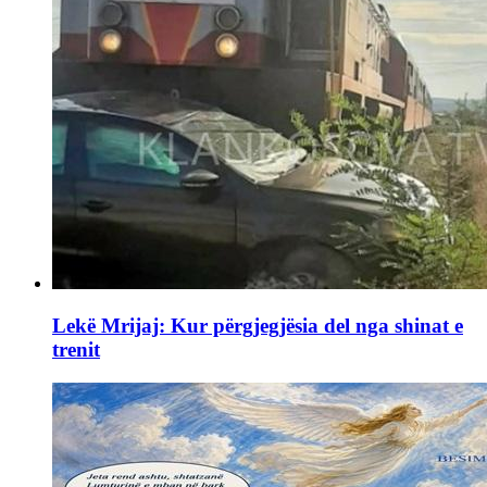
Lekë Mrijaj: Kur përgjegjësia del nga shinat e
trenit