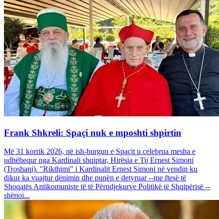
Frank Shkreli: Spaçi nuk e mposhti shpirtin
Më 31 korrik 2026, në ish-burgun e Spaçit u celebrua mesha e
udhëhequr nga Kardinali shqiptar, Hirësia e Tij Ernest Simoni
(Troshani). "Rikthimi" i Kardinalit Ernest Simoni në vendin ku
dikur ka vuajtur dënimin dhe punën e detyruar --me ftesë të
Shoqatës Antikomuniste të të Përndjekurve Politikë të Shqipërisë --
shënoi...