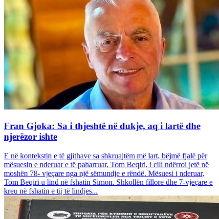
Fran Gjoka: Sa i thjeshtë në dukje, aq i lartë dhe
njerëzor ishte
E në kontekstin e të gjithave sa shkruajtëm më lart, bëjmë fjalë për
mësuesin e nderuar e të paharruar, Tom Beqiri, i cili ndërroi jetë në
moshën 78- vjeçare nga një sëmundje e rëndë. Mësuesi i nderuar,
Tom Beqiri u lind në fshatin Simon. Shkollën fillore dhe 7-vjeçare e
kreu në fshatin e tij të lindjes...