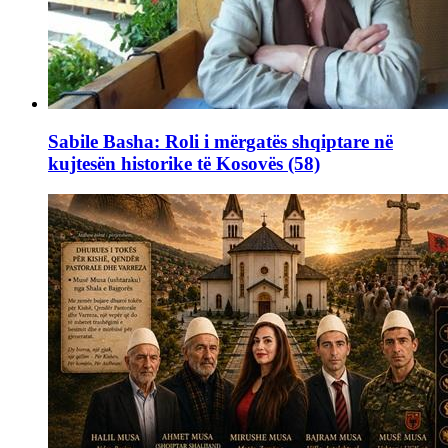
Sabile Basha: Roli i mërgatës shqiptare në
kujtesën historike të Kosovës (58)