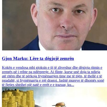
Gjon Marku: Lëre ta dëgjojë zemrën
Kokën e vendosa mbi gjoksin e tij të zhveshur dhe dëgjoja ritmin e
zemrës që i rrihte pa ndërprerje. Ai flinte, kurse unë doja ta ndieja
atë ritëm dhe të përkoja frymëmarrjen time me të tijën, të thellë e të
ngadaltë, si frymëmarrja e një dragoi. Jashtë mureve të dhomës sonë
të fjetjes shtrihej një natë e errët e e trazuar, ku...