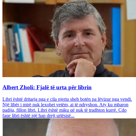
Albert Zholi: Fjalë të urta për librin
Libri është dritarja nga e cila njeriu sheh botën pa lëvizur nga vendi.
Një libër i mirë nuk lexohet vetëm, ai të ndryshon. Aty ku mbaron
padija, fillon libri. Libri është miku që nuk të tradhton kurrë. Çdo
faqe libri është një hap drejt urtësisë...