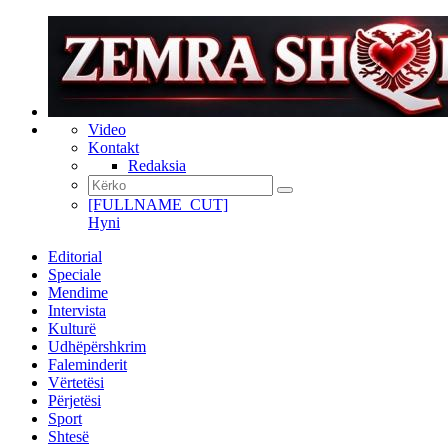
Video
Kontakt
Redaksia
[FULLNAME_CUT]
Hyni
Editorial
Speciale
Mendime
Intervista
Kulturë
Udhëpërshkrim
Faleminderit
Vërtetësi
Përjetësi
Sport
Shtesë