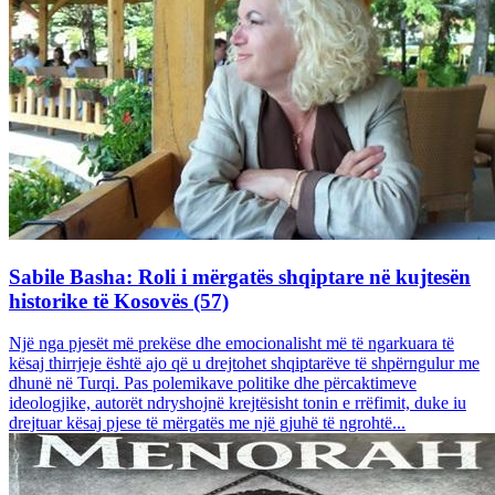
Sabile Basha: Roli i mërgatës shqiptare në kujtesën
historike të Kosovës (57)
Një nga pjesët më prekëse dhe emocionalisht më të ngarkuara të
kësaj thirrjeje është ajo që u drejtohet shqiptarëve të shpërngulur me
dhunë në Turqi. Pas polemikave politike dhe përcaktimeve
ideologjike, autorët ndryshojnë krejtësisht tonin e rrëfimit, duke iu
drejtuar kësaj pjese të mërgatës me një gjuhë të ngrohtë...