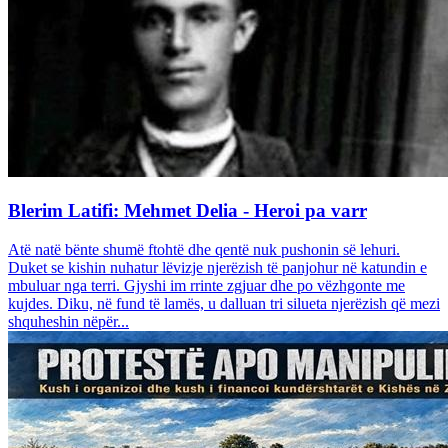
Blerim Latifi: Mehmet Delia - Heroi pa varr
Atë natë bënte shumë ftohtë dhe qentë nuk pushonin së lehuri.
Duket se kishin nuhatur lëvizje njerëzish të panjohur në katundin e
mbuluar nga terri. Gjyshi im rrinte zgjuar dhe po vëzhgonte me
kujdes. Diku, në fund të lamës, u dalluan tri silueta njerëzish që mezi
shquheshin nëpër...