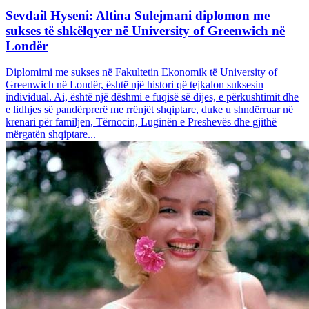
Sevdail Hyseni: Altina Sulejmani diplomon me
sukses të shkëlqyer në University of Greenwich në
Londër
Diplomimi me sukses në Fakultetin Ekonomik të University of
Greenwich në Londër, është një histori që tejkalon suksesin
individual. Ai, është një dëshmi e fuqisë së dijes, e përkushtimit dhe
e lidhjes së pandërprerë me rrënjët shqiptare, duke u shndërruar në
krenari për familjen, Tërnocin, Luginën e Preshevës dhe gjithë
mërgatën shqiptare...