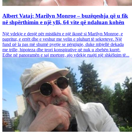
Albert Vataj: Marilyn Monroe – buzëqeshja që u fik
në shpërthimin e një ylli, 64 vite që ndaluan kohën
Një vdekje e denjë për mistikën e një ikonë si Marilyn Monroe, e
papritur, e errët dhe e veshur me velin e pluhurt të sekreteve. Një
fund që la pas më shumë pyetje se përgjigje, duke mbjellë dekada
me trille, hipoteza dhe teori konspirative që nuk u zbehën kurrë.
Edhe në panoramën e saj mortore, ajo vdekje ruajti një shkëlqim të...