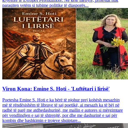
kryesore të Evropës Perëndimore. Në këtë mënyrë, protestat nuk
paraqiten vetëm si tubime politike të diasporës...
Viron Kona: Emine S. Hoti - 'Luftëtari i lirisë'
Poetesha Emine S. Hoti e ka bërë të njohur prej kohësh mesazhin
më të rëndësishëm të librave të saj poetikë, ai mesazh ka të bëj në
radhë të parë me atdhedashurinë, me mallin e autores si mërgimtare
për vendlindjen e saj të shtrenjtë, por dhe me dashurinë e saj për
kombin dhe bashkimin e trojeve shqiptare...