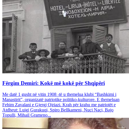
Fërgim Demiri: Kokë më kokë për Shqipëri
Me datë 1 gusht në vitin 1908 -të u themelua klubi “Bashkimi i
Manastirit”, organizatë patriotike politiko-kulturore. E themeluan
Fehim Zavalani e Gjergj Qiriazi. Krah për krahu me patriotët e
Atdheut: Luigj Gurakuqi, Spiro Bellkameni, Nuçi Naçi, Bajo
Topulli, Mihail Grameno...