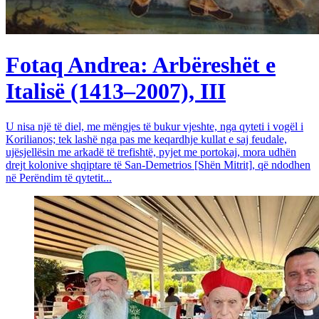
Fotaq Andrea: Arbëreshët e
Italisë (1413–2007), III
U nisa një të diel, me mëngjes të bukur vjeshte, nga qyteti i vogël i
Korilianos; tek lashë nga pas me keqardhje kullat e saj feudale,
ujësjellësin me arkadë të trefishtë, pyjet me portokaj, mora udhën
drejt kolonive shqiptare të San-Demetrios [Shën Mitrit], që ndodhen
në Perëndim të qytetit...