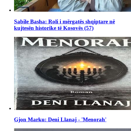
Sabile Basha: Roli i mërgatës shqiptare në
kujtesën historike të Kosovës (57)
Gjon Marku: Deni Llanaj - 'Menorah'