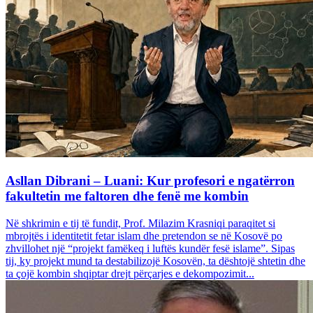
Asllan Dibrani – Luani: Kur profesori e ngatërron
fakultetin me faltoren dhe fenë me kombin
Në shkrimin e tij të fundit, Prof. Milazim Krasniqi paraqitet si
mbrojtës i identitetit fetar islam dhe pretendon se në Kosovë po
zhvillohet një “projekt famëkeq i luftës kundër fesë islame”. Sipas
tij, ky projekt mund ta destabilizojë Kosovën, ta dështojë shtetin dhe
ta çojë kombin shqiptar drejt përçarjes e dekompozimit...