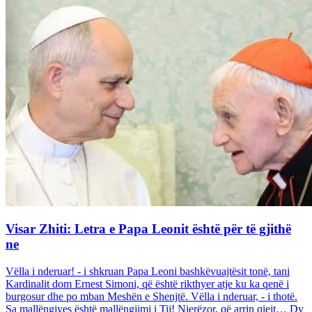
Visar Zhiti: Letra e Papa Leonit është për të gjithë
ne
Vëlla i nderuar! - i shkruan Papa Leoni bashkëvuajtësit tonë, tani
Kardinalit dom Ernest Simoni, që është rikthyer atje ku ka qenë i
burgosur dhe po mban Meshën e Shenjtë. Vëlla i nderuar, - i thotë.
Sa mallëngjyes është mallëngjimi i Tij! Njerëzor, që arrin qiejt… Dy