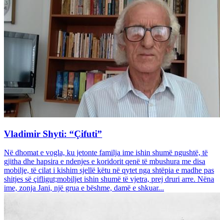
Vladimir Shyti: “Çifuti”
Në dhomat e vogla, ku jetonte familja ime ishin shumë ngushtë, të
gjitha dhe hapsira e ndenjes e koridorit qenë të mbushura me disa
mobilje, të cilat i kishim sjellë këtu në qytet nga shtëpia e madhe pas
shitjes së çifligut;mobiljet ishin shumë të vjetra, prej druri arre. Nëna
ime, zonja Jani, një grua e bëshme, damë e shkuar...