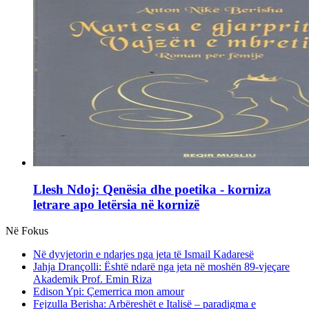
Llesh Ndoj: Qenësia dhe poetika - korniza
letrare apo letërsia në kornizë
Në Fokus
Në dyvjetorin e ndarjes nga jeta të Ismail Kadaresë
Jahja Drançolli: Është ndarë nga jeta në moshën 89-vjeçare
Akademik Prof. Emin Riza
Edison Ypi: Çemerrica mon amour
Fejzulla Berisha: Arbëreshët e Italisë – paradigma e