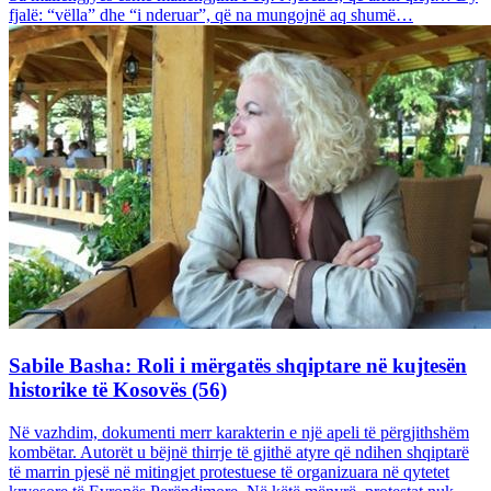
fjalë: “vëlla” dhe “i nderuar”, që na mungojnë aq shumë…
Sabile Basha: Roli i mërgatës shqiptare në kujtesën
historike të Kosovës (56)
Në vazhdim, dokumenti merr karakterin e një apeli të përgjithshëm
kombëtar. Autorët u bëjnë thirrje të gjithë atyre që ndihen shqiptarë
të marrin pjesë në mitingjet protestuese të organizuara në qytetet