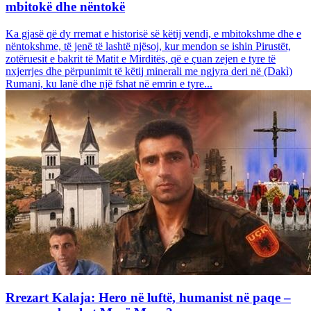
mbitokë dhe nëntokë
Ka gjasë që dy rremat e historisë së këtij vendi, e mbitokshme dhe e
nëntokshme, të jenë të lashtë njësoj, kur mendon se ishin Pirustët,
zotëruesit e bakrit të Matit e Mirditës, që e çuan zejen e tyre të
nxjerrjes dhe përpunimit të këtij minerali me ngjyra deri në (Dakì)
Rumani, ku lanë dhe një fshat në emrin e tyre...
Rrezart Kalaja: Hero në luftë, humanist në paqe –