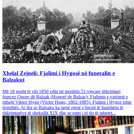
Xhelal Zejneli: Fjalimi i Hygosë në funeralin e
Balzakut
Më 18 gusht të viti 1850 vdiq në moshën 51-vjeçare shkrimtari
francez Onore dë Balzak (Honoré de Balzac). Fjalimin e varrimit e
mbajti Viktor Hygo (Victor Hugo, 1802-1885). Fjalimi i Hygos ishte
tronditës. Ai tha se Balzaku ka qenë pjesë e brezit të fuqishëm të
shkrimtarëve të shekullit XIX dhe se emri i tij do të mbetet...