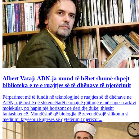
Albert Vataj: ADN-ja mund të bëhet shumë shpejt
biblioteka e re e ruajtjes së të dhënave të njerëzimit
Përparimet më të fundit në teknologjinë e ruajtjes së të dhënave në
ADN, një fushë që shkencëtarët e quajnë gjithnjë e më shpesh arkivi
molekular, po hapin një horizont që deri dje dukej thjesht
fantashkencë. Mundësinë që biologjia të zëvendësojë silikonin si
mediumi kryesor i kujtesës së qytetërimit njerëzor...