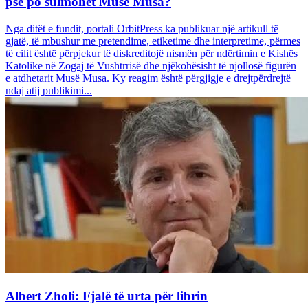
pse po sulmohet Musë Musa?
Nga ditët e fundit, portali OrbitPress ka publikuar një artikull të
gjatë, të mbushur me pretendime, etiketime dhe interpretime, përmes
të cilit është përpjekur të diskreditojë nismën për ndërtimin e Kishës
Katolike në Zogaj të Vushtrrisë dhe njëkohësisht të njollosë figurën
e atdhetarit Musë Musa. Ky reagim është përgjigje e drejtpërdrejtë
ndaj atij publikimi...
Albert Zholi: Fjalë të urta për librin