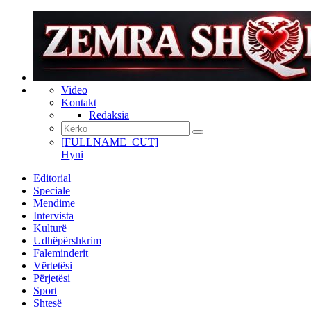
Video
Kontakt
Redaksia
[FULLNAME_CUT]
Hyni
Editorial
Speciale
Mendime
Intervista
Kulturë
Udhëpërshkrim
Faleminderit
Vërtetësi
Përjetësi
Sport
Shtesë