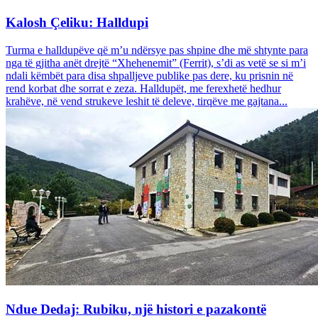
Kalosh Çeliku: Halldupi
Turma e halldupëve që m’u ndërsye pas shpine dhe më shtynte para
nga të gjitha anët drejtë “Xhehenemit” (Ferrit), s’di as vetë se si m’i
ndali këmbët para disa shpalljeve publike pas dere, ku prisnin në
rend korbat dhe sorrat e zeza. Halldupët, me ferexhetë hedhur
krahëve, në vend strukeve leshit të deleve, tirqëve me gajtana...
Ndue Dedaj: Rubiku, një histori e pazakontë