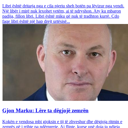
Libri është dritarja nga e cila njeriu sheh botën pa lëvizur nga vendi.
Një libër i mirë nuk lexohet vetëm, ai të ndryshon. Aty ku mbaron
padija, fillon libri. Libri është miku që nuk të tradhton kurrë. Çdo
faqe libri është një hap drejt urtësisë...
Gjon Marku: Lëre ta dëgjojë zemrën
Kokën e vendosa mbi gjoksin e tij të zhveshur dhe dëgjoja ritmin e
zemrës që i rrihte pa ndërprerje. Ai flinte, kurse unë doja ta ndieja