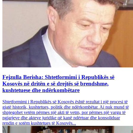
Fejzulla Berisha: Shtetformimi i Republikës së
Kosovës në dritën e së drejtës së brendshme,
kushtetuese dhe ndërkombëtare
Shtetformimi i Republikës së Kosovës është rezultat i një procesi të
gjatë historik, kushtetues, politik dhe ndërkombëtar. Ai nuk mund të
shpjegohet vetëm përmes një akti të vetm, por përmes një vargu të
ngjarjeve dhe akteve juridike që kanë ndërtuar dhe konsoliduar
rendin e sotëm kushtetues të Kosovës...