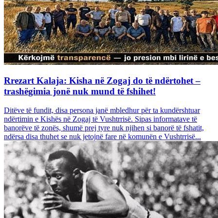
Rrezart Kalaja: Kisha në Zogaj do të ndërtohet –
trashëgimia jonë nuk mund të fshihet!
Ditëve të fundit, disa persona janë mbledhur për ta kundërshtuar
ndërtimin e Kishës në Zogaj të Vushtrrisë. Sipas informatave të
banorëve të zonës, shumë prej tyre nuk njihen si banorë të fshatit,
ndërsa disa thuhet se nuk jetojnë fare në komunën e Vushtrrisë...