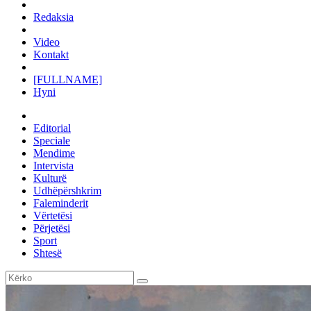
Redaksia
Video
Kontakt
[FULLNAME]
Hyni
Editorial
Speciale
Mendime
Intervista
Kulturë
Udhëpërshkrim
Faleminderit
Vërtetësi
Përjetësi
Sport
Shtesë