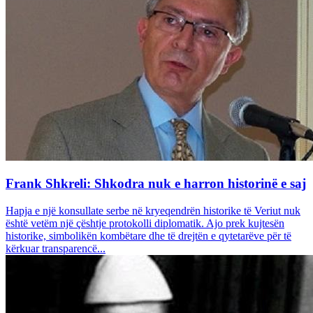
Frank Shkreli: Shkodra nuk e harron historinë e saj
Hapja e një konsullate serbe në kryeqendrën historike të Veriut nuk
është vetëm një çështje protokolli diplomatik. Ajo prek kujtesën
historike, simbolikën kombëtare dhe të drejtën e qytetarëve për të
kërkuar transparencë...