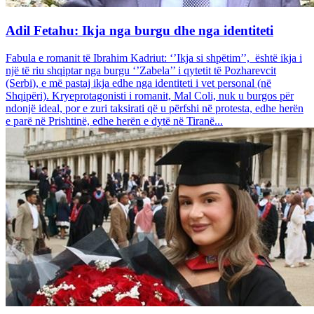
Adil Fetahu: Ikja nga burgu dhe nga identiteti
Fabula e romanit të Ibrahim Kadriut: ‘’Ikja si shpëtim’’, është ikja i
një të riu shqiptar nga burgu ‘’Zabela’’ i qytetit të Pozharevcit
(Serbi), e më pastaj ikja edhe nga identiteti i vet personal (në
Shqipëri). Kryeprotagonisti i romanit, Mal Coli, nuk u burgos për
ndonjë ideal, por e zuri taksirati që u përfshi në protesta, edhe herën
e parë në Prishtinë, edhe herën e dytë në Tiranë...