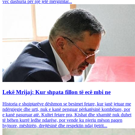
veç dashuria për një jetë mërgimtar...
Lekë Mrijaj: Kur shpata fillon të ecë mbi ne
Historia e shqiptarëve dëshmon se besimet fetare, kur janë jetuar me
ndërgjegje dhe urti, nuk e kanë penguar përkatësinë kombëtare, por
e kanë pasuruar atë. Kultet fetare pra, Kishat dhe xhamitë nuk duhet
të bëhen kurrë ledhe ndarëse, por vende ku njeriu mëson paqen
hyjnore, mëshirën, drejtësinë dhe respektin ndaj tjetrit...