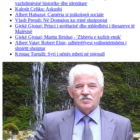
vazhdimësisë historike dhe identitare
Kalosh Çeliku: Askushi
Albert Habazaj: Çamëria si psikologji sociale
Vlash Prendi: Në Domgjon ku rrinë shqiponjat
Gjekë Gjonaj: Princi i gojëtarisë dhe mbledhësi i thesareve të
Malësisë
Gjekë Gjonaj: Martin Brishaj - 'Zhbërja e kufirit etnik'
Albert Vataj: Robert Elsie, udhërrëfyesi vullnetdritshëm i
shpirtit shqiptar
Kristaq Turtulli: Syri i nënës mbeti në mjegull