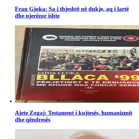
Fran Gjoka: Sa i thjeshtë në dukje, aq i lartë
dhe njerëzor ishte
Ajete Zogaj: Testament i kujtesës, humanizmit
dhe qëndresës