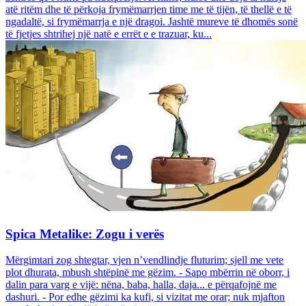
atë ritëm dhe të përkoja frymëmarrjen time me të tijën, të thellë e të
ngadaltë, si frymëmarrja e një dragoi. Jashtë mureve të dhomës sonë
të fjetjes shtrihej një natë e errët e e trazuar, ku...
Spica Metalike: Zogu i verës
Mërgimtari zog shtegtar, vjen n’vendlindje fluturim; sjell me vete
plot dhurata, mbush shtëpinë me gëzim. - Sapo mbërrin në oborr, i
dalin para varg e vijë: nëna, baba, halla, daja... e përqafojnë me
dashuri. - Por edhe gëzimi ka kufi, si vizitat me orar; nuk mjafton