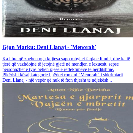
Gjon Marku: Deni Llanaj - 'Menorah'
Ka libra që zbehen nga kujtesa sapo mbyllet faqja e fundit, dhe ka të
tjerë që vazhdojnë të jetojnë gjatë në mendjen e lexuesit, sepse
personazhet e tyre bëhen pjesë e reflektimeve të përditshme.
Pikërisht kësaj kategorie i përket romani "Menorah" i shkrimtarit
Deni Llanaj - një vepër që nuk të fton thjesht të ndjekësh...