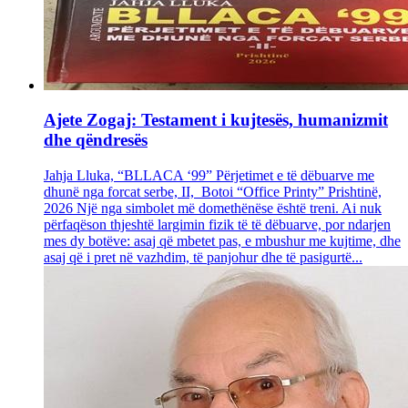
Ajete Zogaj: Testament i kujtesës, humanizmit
dhe qëndresës
Jahja Lluka, “BLLACA ‘99” Përjetimet e të dëbuarve me
dhunë nga forcat serbe, II, Botoi “Office Printy” Prishtinë,
2026 Një nga simbolet më domethënëse është treni. Ai nuk
përfaqëson thjeshtë largimin fizik të të dëbuarve, por ndarjen
mes dy botëve: asaj që mbetet pas, e mbushur me kujtime, dhe
asaj që i pret në vazhdim, të panjohur dhe të pasigurtë...