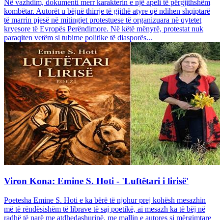
Në vazhdim, dokumenti merr karakterin e një apeli të përgjithshëm
kombëtar. Autorët u bëjnë thirrje të gjithë atyre që ndihen shqiptarë
të marrin pjesë në mitingjet protestuese të organizuara në qytetet
kryesore të Evropës Perëndimore. Në këtë mënyrë, protestat nuk
paraqiten vetëm si tubime politike të diasporës...
Viron Kona: Emine S. Hoti - 'Luftëtari i lirisë'
Poetesha Emine S. Hoti e ka bërë të njohur prej kohësh mesazhin
më të rëndësishëm të librave të saj poetikë, ai mesazh ka të bëj në
radhë të parë me atdhedashurinë, me mallin e autores si mërgimtare