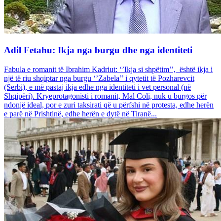
Adil Fetahu: Ikja nga burgu dhe nga identiteti
Fabula e romanit të Ibrahim Kadriut: ‘’Ikja si shpëtim’’, është ikja i
një të riu shqiptar nga burgu ‘’Zabela’’ i qytetit të Pozharevcit
(Serbi), e më pastaj ikja edhe nga identiteti i vet personal (në
Shqipëri). Kryeprotagonisti i romanit, Mal Coli, nuk u burgos për
ndonjë ideal, por e zuri taksirati që u përfshi në protesta, edhe herën
e parë në Prishtinë, edhe herën e dytë në Tiranë...