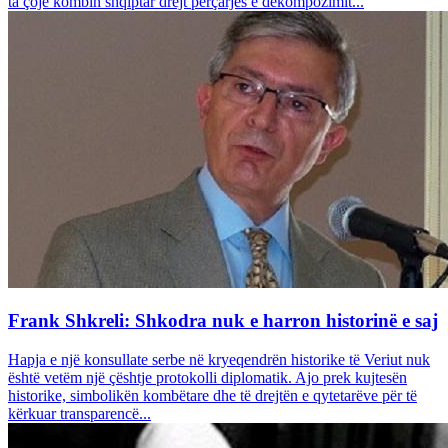
ta çojë kombin shqiptar drejt përçarjes e dekompozimit...
Frank Shkreli: Shkodra nuk e harron historinë e saj
Hapja e një konsullate serbe në kryeqendrën historike të Veriut nuk
është vetëm një çështje protokolli diplomatik. Ajo prek kujtesën
historike, simbolikën kombëtare dhe të drejtën e qytetarëve për të
kërkuar transparencë...