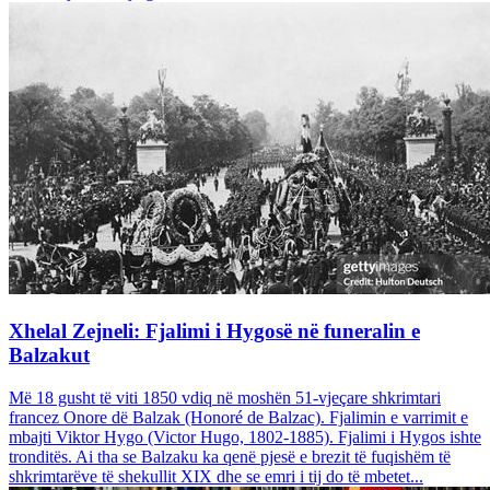
Xhelal Zejneli: Fjalimi i Hygosë në funeralin e
Balzakut
Më 18 gusht të viti 1850 vdiq në moshën 51-vjeçare shkrimtari
francez Onore dë Balzak (Honoré de Balzac). Fjalimin e varrimit e
mbajti Viktor Hygo (Victor Hugo, 1802-1885). Fjalimi i Hygos ishte
tronditës. Ai tha se Balzaku ka qenë pjesë e brezit të fuqishëm të
shkrimtarëve të shekullit XIX dhe se emri i tij do të mbetet...