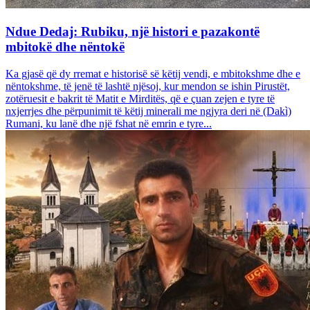
Ndue Dedaj: Rubiku, një histori e pazakontë
mbitokë dhe nëntokë
Ka gjasë që dy rremat e historisë së këtij vendi, e mbitokshme dhe e
nëntokshme, të jenë të lashtë njësoj, kur mendon se ishin Pirustët,
zotëruesit e bakrit të Matit e Mirditës, që e çuan zejen e tyre të
nxjerrjes dhe përpunimit të këtij minerali me ngjyra deri në (Dakì)
Rumani, ku lanë dhe një fshat në emrin e tyre...