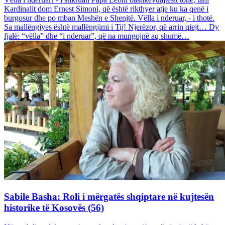
Kardinalit dom Ernest Simoni, që është rikthyer atje ku ka qenë i
burgosur dhe po mban Meshën e Shenjtë. Vëlla i nderuar, - i thotë.
Sa mallëngjyes është mallëngjimi i Tij! Njerëzor, që arrin qiejt… Dy
fjalë: “vëlla” dhe “i nderuar”, që na mungojnë aq shumë…
Sabile Basha: Roli i mërgatës shqiptare në kujtesën
historike të Kosovës (56)