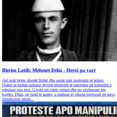
Blerim Latifi: Mehmet Delia - Heroi pa varr
Atë natë bënte shumë ftohtë dhe qentë nuk pushonin së lehuri.
Duket se kishin nuhatur lëvizje njerëzish të panjohur në katundin e
mbuluar nga terri. Gjyshi im rrinte zgjuar dhe po vëzhgonte me
kujdes. Diku, në fund të lamës, u dalluan tri silueta njerëzish që mezi
shquheshin nëpër...