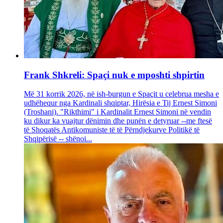
Frank Shkreli: Spaçi nuk e mposhti shpirtin
Më 31 korrik 2026, në ish-burgun e Spaçit u celebrua mesha e
udhëhequr nga Kardinali shqiptar, Hirësia e Tij Ernest Simoni
(Troshani). "Rikthimi" i Kardinalit Ernest Simoni në vendin
ku dikur ka vuajtur dënimin dhe punën e detyruar --me ftesë
të Shoqatës Antikomuniste të të Përndjekurve Politikë të
Shqipërisë -- shënoi...