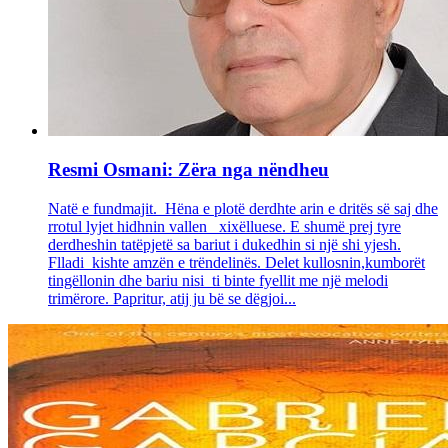
Resmi Osmani: Zëra nga nëndheu
Natë e fundmajit. Hëna e plotë derdhte arin e dritës së saj dhe
rrotul lyjet hidhnin vallen xixëlluese. E shumë prej tyre
derdheshin tatëpjetë sa bariut i dukedhin si një shi yjesh.
Flladi kishte amzën e trëndelinës. Delet kullosnin,kumborët
tingëllonin dhe bariu nisi ti binte fyellit me një melodi
trimërore. Papritur, atij ju bë se dëgjoi...