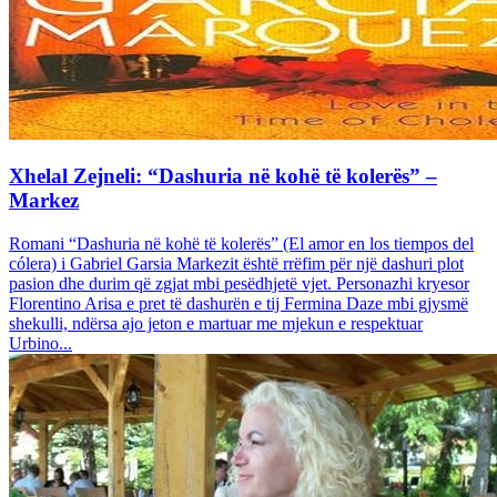
Xhelal Zejneli: “Dashuria në kohë të kolerës” –
Markez
Romani “Dashuria në kohë të kolerës” (El amor en los tiempos del
cólera) i Gabriel Garsia Markezit është rrëfim për një dashuri plot
pasion dhe durim që zgjat mbi pesëdhjetë vjet. Personazhi kryesor
Florentino Arisa e pret të dashurën e tij Fermina Daze mbi gjysmë
shekulli, ndërsa ajo jeton e martuar me mjekun e respektuar
Urbino...