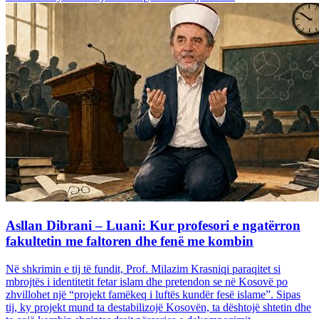
Asllan Dibrani – Luani: Kur profesori e ngatërron
fakultetin me faltoren dhe fenë me kombin
Në shkrimin e tij të fundit, Prof. Milazim Krasniqi paraqitet si
mbrojtës i identitetit fetar islam dhe pretendon se në Kosovë po
zhvillohet një “projekt famëkeq i luftës kundër fesë islame”. Sipas
tij, ky projekt mund ta destabilizojë Kosovën, ta dështojë shtetin dhe