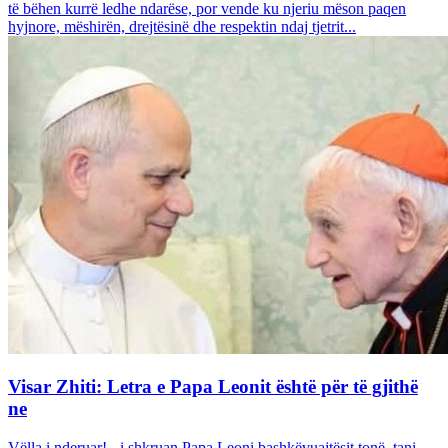
të bëhen kurrë ledhe ndarëse, por vende ku njeriu mëson paqen
hyjnore, mëshirën, drejtësinë dhe respektin ndaj tjetrit...
Visar Zhiti: Letra e Papa Leonit është për të gjithë
ne
Vëlla i nderuar! - i shkruan Papa Leoni bashkëvuajtësit tonë, tani