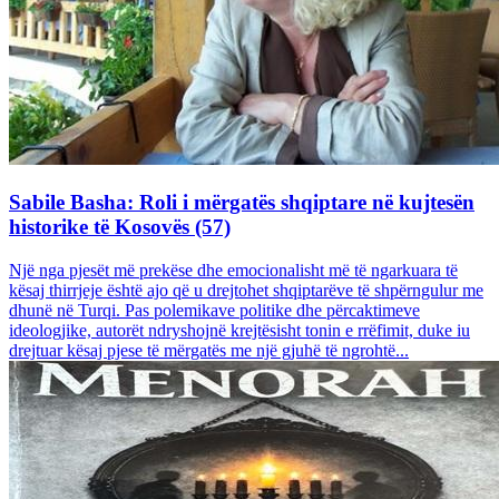
Sabile Basha: Roli i mërgatës shqiptare në kujtesën
historike të Kosovës (57)
Një nga pjesët më prekëse dhe emocionalisht më të ngarkuara të
kësaj thirrjeje është ajo që u drejtohet shqiptarëve të shpërngulur me
dhunë në Turqi. Pas polemikave politike dhe përcaktimeve
ideologjike, autorët ndryshojnë krejtësisht tonin e rrëfimit, duke iu
drejtuar kësaj pjese të mërgatës me një gjuhë të ngrohtë...