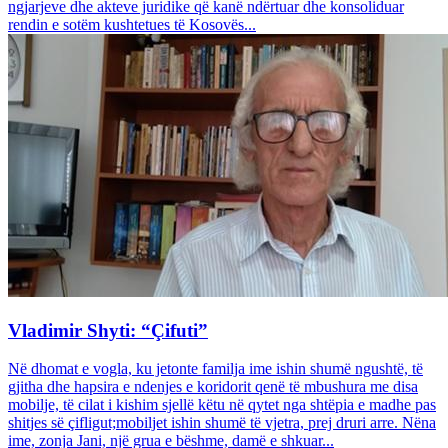
ngjarjeve dhe akteve juridike që kanë ndërtuar dhe konsoliduar
rendin e sotëm kushtetues të Kosovës...
Vladimir Shyti: “Çifuti”
Në dhomat e vogla, ku jetonte familja ime ishin shumë ngushtë, të
gjitha dhe hapsira e ndenjes e koridorit qenë të mbushura me disa
mobilje, të cilat i kishim sjellë këtu në qytet nga shtëpia e madhe pas
shitjes së çifligut;mobiljet ishin shumë të vjetra, prej druri arre. Nëna
ime, zonja Jani, një grua e bëshme, damë e shkuar...