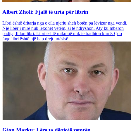
Albert Zholi: Fjalë të urta për librin
Libri është dritarja nga e cila njeriu sheh botën pa lëvizur nga vendi.
Një libër i mirë nuk lexohet vetëm, ai të ndryshon. Aty ku mbaron
padija, fillon libri. Libri është miku që nuk të tradhton kurrë. Çdo
faqe libri është një hap drejt urtësisë...
Gjon Marku: Lëre ta dëgjojë zemrën