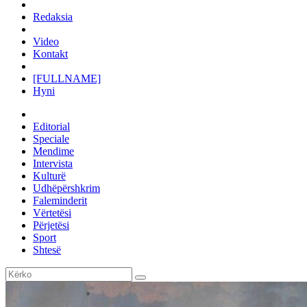
Redaksia
Video
Kontakt
[FULLNAME]
Hyni
Editorial
Speciale
Mendime
Intervista
Kulturë
Udhëpërshkrim
Faleminderit
Vërtetësi
Përjetësi
Sport
Shtesë