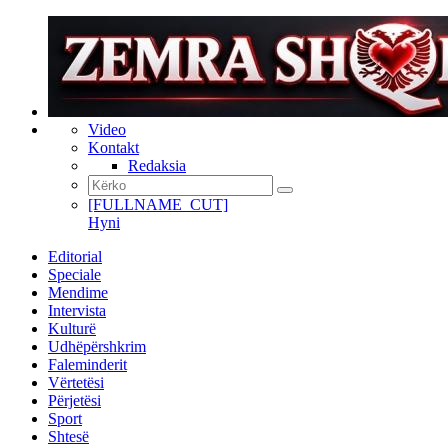
Video
Kontakt
Redaksia
[FULLNAME_CUT]
Hyni
Editorial
Speciale
Mendime
Intervista
Kulturë
Udhëpërshkrim
Faleminderit
Vërtetësi
Përjetësi
Sport
Shtesë