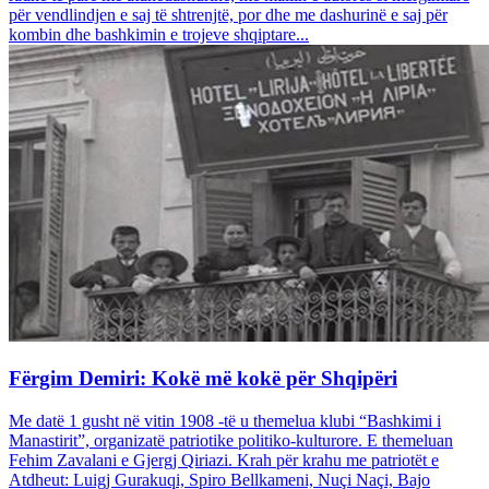
për vendlindjen e saj të shtrenjtë, por dhe me dashurinë e saj për
kombin dhe bashkimin e trojeve shqiptare...
Fërgim Demiri: Kokë më kokë për Shqipëri
Me datë 1 gusht në vitin 1908 -të u themelua klubi “Bashkimi i
Manastirit”, organizatë patriotike politiko-kulturore. E themeluan
Fehim Zavalani e Gjergj Qiriazi. Krah për krahu me patriotët e
Atdheut: Luigj Gurakuqi, Spiro Bellkameni, Nuçi Naçi, Bajo