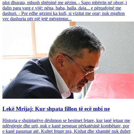
plot dhurata, mbush shtëpinë me gëzim. - Sapo mbërrin në oborr, i
dalin para varg e vijë: nëna, baba, halla, daja... e përqafojnë me
dashuri. - Por edhe gëzimi ka kufi, si vizitat me orar; nuk mjafton
veç dashuria për një jetë mërgimtar...
Lekë Mrijaj: Kur shpata fillon të ecë mbi ne
Historia e shqiptarëve dëshmon se besimet fetare, kur janë jetuar me
ndërgjegje dhe urti, nuk e kanë penguar përkatësinë kombëtare, por
e kanë pasuruar atë. Kultet fetare pra, Kishat dhe xhamitë nuk duhet