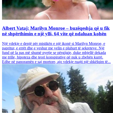
Albert Vataj: Marilyn Monroe – buzëqeshja që u fik
në shpërthimin e një ylli, 64 vite që ndaluan kohën
Një vdekje e denjë për mistikën e një ikonë si Marilyn Monroe, e
papritur, e errët dhe e veshur me velin e pluhurt të sekreteve. Një
fund që la pas më shumë pyetje se përgjigje, duke mbjellë dekada
me trille, hipoteza dhe teori konspirative që nuk u zbehën kurrë.
Edhe në panoramën e saj mortore, ajo vdekje ruajti një shkëlqim të...