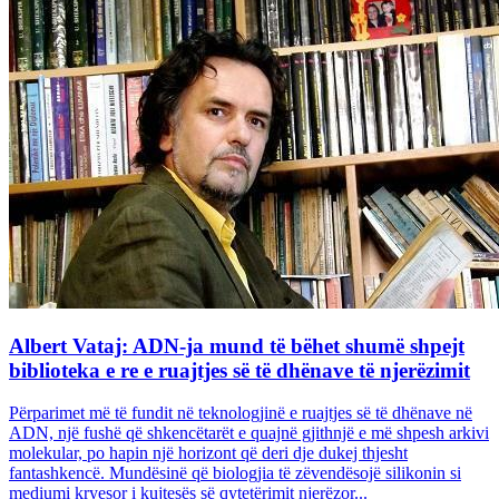
Albert Vataj: ADN-ja mund të bëhet shumë shpejt
biblioteka e re e ruajtjes së të dhënave të njerëzimit
Përparimet më të fundit në teknologjinë e ruajtjes së të dhënave në
ADN, një fushë që shkencëtarët e quajnë gjithnjë e më shpesh arkivi
molekular, po hapin një horizont që deri dje dukej thjesht
fantashkencë. Mundësinë që biologjia të zëvendësojë silikonin si
mediumi kryesor i kujtesës së qytetërimit njerëzor...