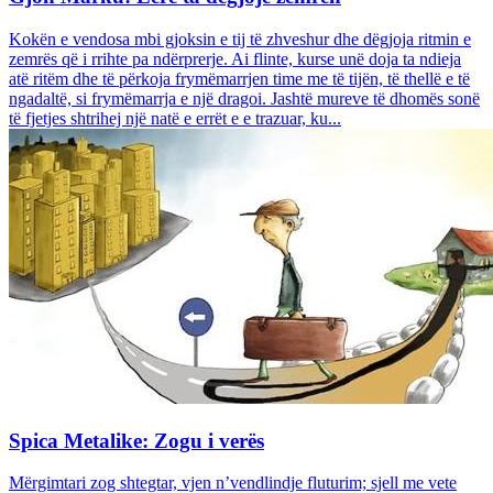
Kokën e vendosa mbi gjoksin e tij të zhveshur dhe dëgjoja ritmin e
zemrës që i rrihte pa ndërprerje. Ai flinte, kurse unë doja ta ndieja
atë ritëm dhe të përkoja frymëmarrjen time me të tijën, të thellë e të
ngadaltë, si frymëmarrja e një dragoi. Jashtë mureve të dhomës sonë
të fjetjes shtrihej një natë e errët e e trazuar, ku...
Spica Metalike: Zogu i verës
Mërgimtari zog shtegtar, vjen n’vendlindje fluturim; sjell me vete