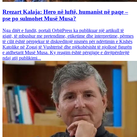
Rrezart Kalaja: Hero në luftë, humanist në paqe –
pse po sulmohet Musë Musa?
Nga ditët e fundit, portali OrbitPress ka publikuar një artikull të
gjatë, të mbushur me pretendime, etiketime dhe interpretime, përmes
të cilit është përpjekur të diskreditojë nismën për ndërtimin e Kishës
Katolike në Zogaj të Vushtrrisë dhe njëkohësisht të njollosë figurën
e atdhetarit Musë Musa. Ky reagim është përgjigje e drejtpërdrejtë
ndaj atij publikimi...