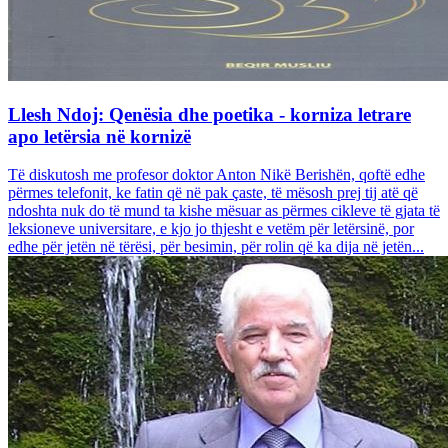
Llesh Ndoj: Qenësia dhe poetika - korniza letrare
apo letërsia në kornizë
Të diskutosh me profesor doktor Anton Nikë Berishën, qoftë edhe
përmes telefonit, ke fatin që në pak çaste, të mësosh prej tij atë që
ndoshta nuk do të mund ta kishe mësuar as përmes cikleve të gjata të
leksioneve universitare, e kjo jo thjesht e vetëm për letërsinë, por
edhe për jetën në tërësi, për besimin, për rolin që ka dija në jetën...