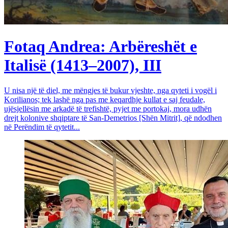
Fotaq Andrea: Arbëreshët e
Italisë (1413–2007), III
U nisa një të diel, me mëngjes të bukur vjeshte, nga qyteti i vogël i
Korilianos; tek lashë nga pas me keqardhje kullat e saj feudale,
ujësjellësin me arkadë të trefishtë, pyjet me portokaj, mora udhën
drejt kolonive shqiptare të San-Demetrios [Shën Mitrit], që ndodhen
në Perëndim të qytetit...