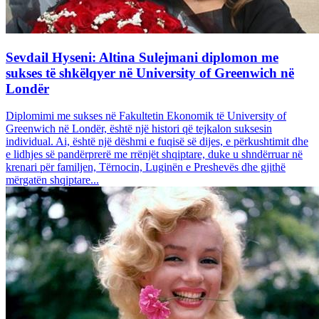
Sevdail Hyseni: Altina Sulejmani diplomon me
sukses të shkëlqyer në University of Greenwich në
Londër
Diplomimi me sukses në Fakultetin Ekonomik të University of
Greenwich në Londër, është një histori që tejkalon suksesin
individual. Ai, është një dëshmi e fuqisë së dijes, e përkushtimit dhe
e lidhjes së pandërprerë me rrënjët shqiptare, duke u shndërruar në
krenari për familjen, Tërnocin, Luginën e Preshevës dhe gjithë
mërgatën shqiptare...