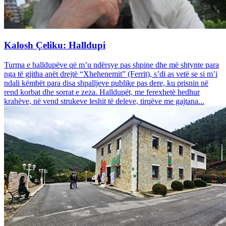
Kalosh Çeliku: Halldupi
Turma e halldupëve që m’u ndërsye pas shpine dhe më shtynte para
nga të gjitha anët drejtë “Xhehenemit” (Ferrit), s’di as vetë se si m’i
ndali këmbët para disa shpalljeve publike pas dere, ku prisnin në
rend korbat dhe sorrat e zeza. Halldupët, me ferexhetë hedhur
krahëve, në vend strukeve leshit të deleve, tirqëve me gajtana...