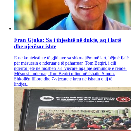
Fran Gjoka: Sa i thjeshtë në dukje, aq i lartë
dhe njerëzor ishte
E në kontekstin e të gjithave sa shkruajtëm më lart, bëjmë fjalë
për mësuesin e nderuar e të paharruar, Tom Beqiri, i cili
ndërroi jetë në moshën 78- vjeçare nga një sëmundje e rëndë.
Mësuesi i nderuar, Tom Beqiri u lind në fshatin Simon.
Shkollën fillore dhe 7-vjeçare e kreu në fshatin e tij të
lindjes...