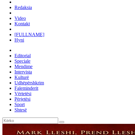
Redaksia
Video
Kontakt
[FULLNAME]
Hyni
Editorial
Speciale
Mendime
Intervista
Kulturë
Udhëpërshkrim
Faleminderit
Vërtetësi
Përjetësi
Sport
Shtesë