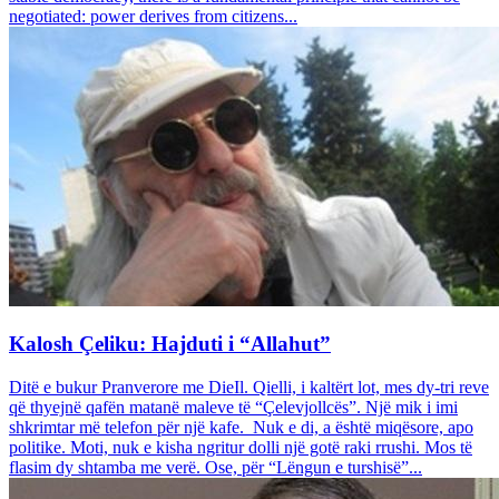
negotiated: power derives from citizens...
Kalosh Çeliku: Hajduti i “Allahut”
Ditë e bukur Pranverore me DieIl. Qielli, i kaltërt lot, mes dy-tri reve
që thyejnë qafën matanë maleve të “Çelevjollcës”. Një mik i imi
shkrimtar më telefon për një kafe. Nuk e di, a është miqësore, apo
politike. Moti, nuk e kisha ngritur dolli një gotë raki rrushi. Mos të
flasim dy shtamba me verë. Ose, për “Lëngun e turshisë”...