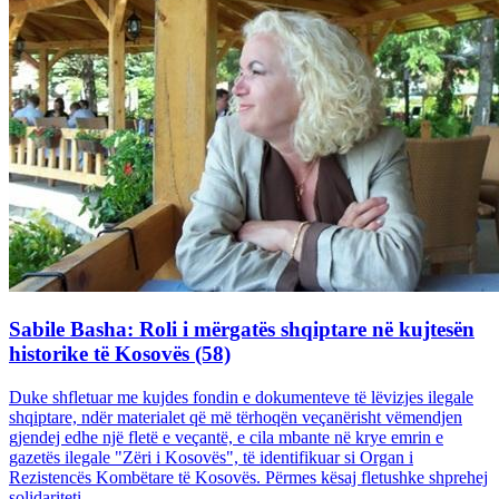
Sabile Basha: Roli i mërgatës shqiptare në kujtesën
historike të Kosovës (58)
Duke shfletuar me kujdes fondin e dokumenteve të lëvizjes ilegale
shqiptare, ndër materialet që më tërhoqën veçanërisht vëmendjen
gjendej edhe një fletë e veçantë, e cila mbante në krye emrin e
gazetës ilegale "Zëri i Kosovës", të identifikuar si Organ i
Rezistencës Kombëtare të Kosovës. Përmes kësaj fletushke shprehej
solidariteti...