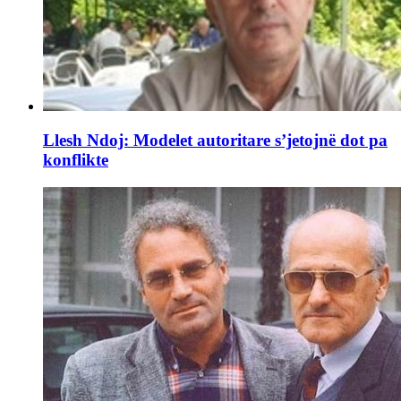
Llesh Ndoj: Modelet autoritare s’jetojnë dot pa
konflikte