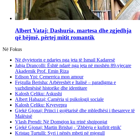
Albert Vataj: Dashuria, martesa dhe zgjedhja
që bëjmë, përtej mitit romantik
Në Fokus
Në dyvjetorin e ndarjes nga jeta të Ismail Kadaresë
Jahja Drançolli: Është ndarë nga jeta në moshën 89-vjeçare
Akademik Prof. Emin Riza
Edison Ypi: Çemerrica mon amour
Fejzulla Berisha: Arbëreshët e Italisë – paradigma e
vazhdimësisë historike dhe identitare
Kalosh Çeliku: Askushi
Albert Habazaj: Çamëria si psikologji sociale
Kalosh Çeliku: Kryevepra
Gjekë Gjonaj: Princi i gojëtarisë dhe mbledhësi i thesareve të
Malësisë
Vlash Prendi: Në Domgjon ku rrinë shqiponjat
Gjekë Gjonaj: Martin Brishaj - 'Zhbërja e kufirit etnik'
Kristaq Turtulli: Syri i nënës mbeti në mjegull