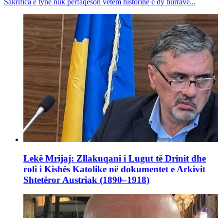
Sakrifica e tyne nuk përfaqëson vetëm historinë e dy burrave...
Lekë Mrijaj: Zllakuqani i Lugut të Drinit dhe
roli i Kishës Katolike në dokumentet e Arkivit
Shtetëror Austriak (1890–1918)