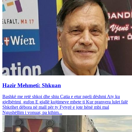
Hazir Mehmeti: Shkuan
Bashkë me retë shkoi dhe shiu Çatia e etur ngeli dëshmi Aty ku
gjelbërimi gufon E gjallë kujtimeve mbete ti Kur pranvera lulet falë
Shkrihet dëbora në mall për ty Fytyrë e jote hënë mbi mal
Ngushëllim i vonuar, pa kthim...