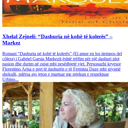
Xhelal Zejneli: “Dashuria në kohë të kolerës” –
Markez
Romani “Dashuria në kohë të kolerës” (El amor en los tiempos del
cólera) i Gabriel Garsia Markezit është rrëfim për një dashuri plot
pasion dhe durim që zgjat mbi pesëdhjetë vjet. Personazhi kryesor
Florentino Arisa e pret të dashurën e tij Fermina Daze mbi gjysmë
shekulli, ndërsa ajo jeton e martuar me mjekun e respektuar
Urbino...