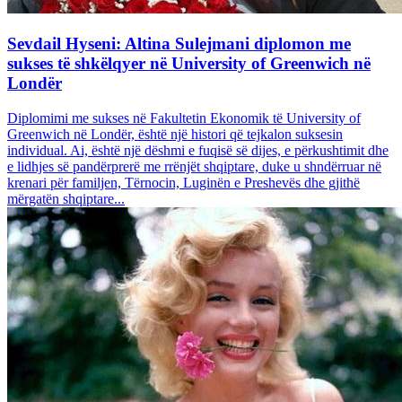
Sevdail Hyseni: Altina Sulejmani diplomon me
sukses të shkëlqyer në University of Greenwich në
Londër
Diplomimi me sukses në Fakultetin Ekonomik të University of
Greenwich në Londër, është një histori që tejkalon suksesin
individual. Ai, është një dëshmi e fuqisë së dijes, e përkushtimit dhe
e lidhjes së pandërprerë me rrënjët shqiptare, duke u shndërruar në
krenari për familjen, Tërnocin, Luginën e Preshevës dhe gjithë
mërgatën shqiptare...