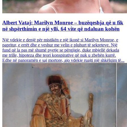
Albert Vataj: Marilyn Monroe – buzëqeshja që u fik
në shpërthimin e një ylli, 64 vite që ndaluan kohën
Një vdekje e denjë për mistikën e një ikonë si Marilyn Monroe, e
papritur, e errët dhe e veshur me velin e pluhurt të sekreteve. Një
fund që la pas më shumë pyetje se përgjigje, duke mbjellë dekada
me trille, hipoteza dhe teori konspirative që nuk u zbehën kurrë.
Edhe në panoramën e saj mortore, ajo vdekje ruajti një shkëlqim të...