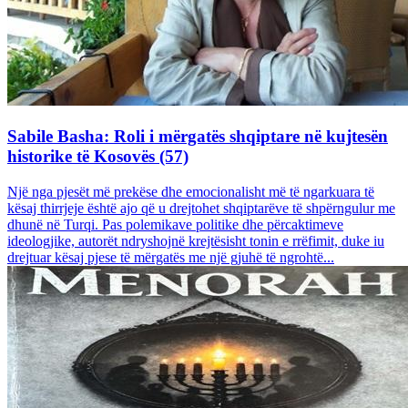
Sabile Basha: Roli i mërgatës shqiptare në kujtesën
historike të Kosovës (57)
Një nga pjesët më prekëse dhe emocionalisht më të ngarkuara të
kësaj thirrjeje është ajo që u drejtohet shqiptarëve të shpërngulur me
dhunë në Turqi. Pas polemikave politike dhe përcaktimeve
ideologjike, autorët ndryshojnë krejtësisht tonin e rrëfimit, duke iu
drejtuar kësaj pjese të mërgatës me një gjuhë të ngrohtë...