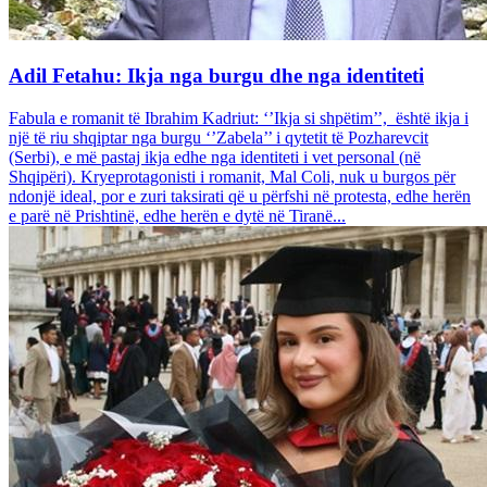
Adil Fetahu: Ikja nga burgu dhe nga identiteti
Fabula e romanit të Ibrahim Kadriut: ‘’Ikja si shpëtim’’, është ikja i
një të riu shqiptar nga burgu ‘’Zabela’’ i qytetit të Pozharevcit
(Serbi), e më pastaj ikja edhe nga identiteti i vet personal (në
Shqipëri). Kryeprotagonisti i romanit, Mal Coli, nuk u burgos për
ndonjë ideal, por e zuri taksirati që u përfshi në protesta, edhe herën
e parë në Prishtinë, edhe herën e dytë në Tiranë...