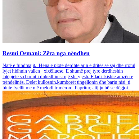
Resmi Osmani: Zëra nga nëndheu
Natë e fundmajit. Hëna e plotë derdhte arin e dritës së saj dhe rrotul
lyjet hidhnin vallen xixëlluese. E shumë prej tyre derdheshin
tatëpjetë sa bariut i dukedhin si një shi yjesh. Flladi kishte amzën e
trëndelinës. Delet kullosnin,kumborët tingëllonin dhe bariu nisi ti
binte fyellit me një melodi trimërore. Papritur, atij ju bë se dëgjoi...