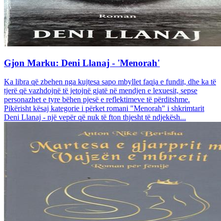
Gjon Marku: Deni Llanaj - 'Menorah'
Ka libra që zbehen nga kujtesa sapo mbyllet faqja e fundit, dhe ka të
tjerë që vazhdojnë të jetojnë gjatë në mendjen e lexuesit, sepse
personazhet e tyre bëhen pjesë e reflektimeve të përditshme.
Pikërisht kësaj kategorie i përket romani "Menorah" i shkrimtarit
Deni Llanaj - një vepër që nuk të fton thjesht të ndjekësh...