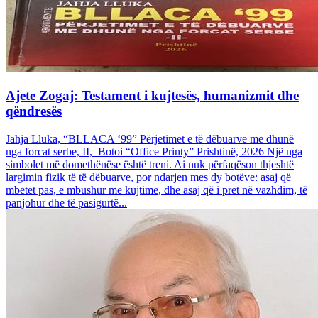
Ajete Zogaj: Testament i kujtesës, humanizmit dhe
qëndresës
Jahja Lluka, “BLLACA ‘99” Përjetimet e të dëbuarve me dhunë
nga forcat serbe, II, Botoi “Office Printy” Prishtinë, 2026 Një nga
simbolet më domethënëse është treni. Ai nuk përfaqëson thjeshtë
largimin fizik të të dëbuarve, por ndarjen mes dy botëve: asaj që
mbetet pas, e mbushur me kujtime, dhe asaj që i pret në vazhdim, të
panjohur dhe të pasigurtë...