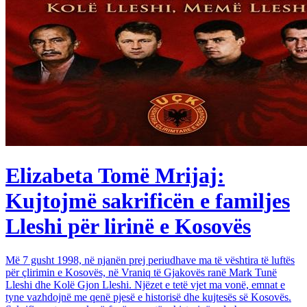
Elizabeta Tomë Mrijaj:
Kujtojmë sakrificën e familjes
Lleshi për lirinë e Kosovës
Më 7 gusht 1998, në njanën prej periudhave ma të vështira të luftës
për çlirimin e Kosovës, në Vraniq të Gjakovës ranë Mark Tunë
Lleshi dhe Kolë Gjon Lleshi. Njëzet e tetë vjet ma vonë, emnat e
tyne vazhdojnë me qenë pjesë e historisë dhe kujtesës së Kosovës.