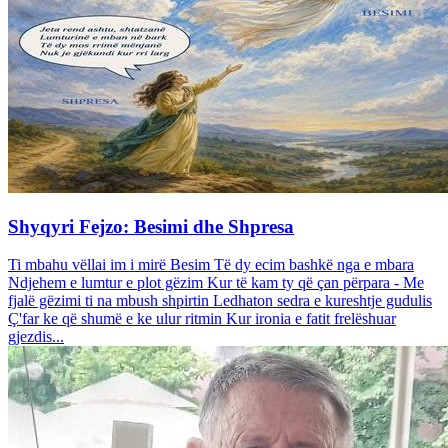
Shyqyri Fejzo: Besimi dhe Shpresa
Ti mbahu vëllai im i mirë Besim Të dy ecim bashkë nga e mbara
Ndjehem e lumtur e plot gëzim Kur të kam ty që çan përpara - Me
fjalë gëzimi ti na mbush shpirtin Ledhaton sedra e kureshtje gudulis
Ç'far ke që shumë e ke ulur ritmin Kur ironia e fatit frelëshuar
gjezdis...