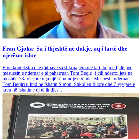
Fran Gjoka: Sa i thjeshtë në dukje, aq i lartë dhe
njerëzor ishte
E në kontekstin e të gjithave sa shkruajtëm më lart, bëjmë fjalë për
mësuesin e nderuar e të paharruar, Tom Beqiri, i cili ndërroi jetë në
moshën 78- vjeçare nga një sëmundje e rëndë. Mësuesi i nderuar,
Tom Beqiri u lind në fshatin Simon. Shkollën fillore dhe 7-vjeçare e
kreu në fshatin e tij të lindjes...