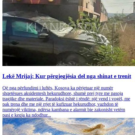
Lekë Mrijaj: Kur përgjegjësia del nga shinat e trenit
Që nga përfundimi i luftës, Kosova ka përjetuar një numër
shqetësues aksidentesh hekurudhore, shumë prej tyre me pasoja
tragjike dhe materiale. Paradoksi është i rëndë: një vend i vogël, me
pak trena dhe me një rrjet të kufizuar hekurudhor, vazhdon të
numërojë viktima, ndërsa kambana e alarmit bie zakonisht vetëm
pasi e keqja ka ndodhur...