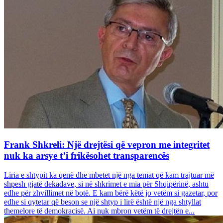
Frank Shkreli: Një drejtësi që vepron me integritet
nuk ka arsye t’i frikësohet transparencës
Liria e shtypit ka qenë dhe mbetet një nga temat që kam trajtuar më
shpesh gjatë dekadave, si në shkrimet e mia për Shqipërinë, ashtu
edhe për zhvillimet në botë. E kam bërë këtë jo vetëm si gazetar, por
edhe si qytetar që beson se një shtyp i lirë është një nga shtyllat
themelore të demokracisë. Ai nuk mbron vetëm të drejtën e...