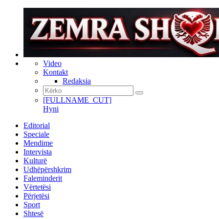
Video
Kontakt
Redaksia
[FULLNAME_CUT]
Hyni
Editorial
Speciale
Mendime
Intervista
Kulturë
Udhëpërshkrim
Faleminderit
Vërtetësi
Përjetësi
Sport
Shtesë