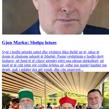
Gjon Marku: Shelgu lotues
Sytë i hodhi përmbi zabel dhe vështroi diku thellë në të, sikur të
donte të zbulonte ndonjë të fshehtë. Pastaj vështrimin e hodhi drejt
fushave, në fund të të cilave gjendej njëri nga plepat shekullorë, në
majë të të cilit ishte një çerdhe lejleku që, edhe pse tundej bashkë me
degët, nuk i ndahej dot atij vendi, dhe çdo pranverë...