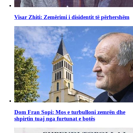
Visar Zhiti: Zemërimi i disidentit të përhershëm
Dom Fran Sopi: Mos e turbulloni zemrën dhe
shpirtin tuaj nga furtunat e botës