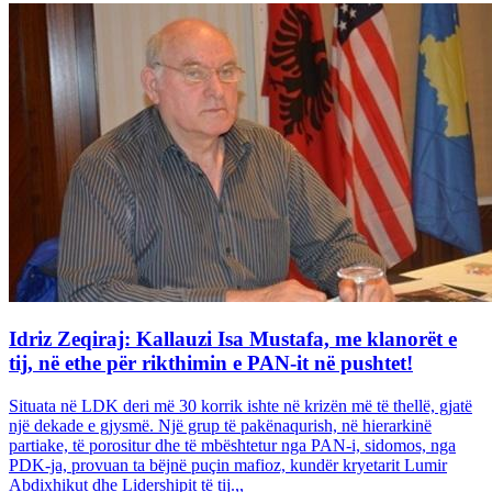
Idriz Zeqiraj: Kallauzi Isa Mustafa, me klanorët e
tij, në ethe për rikthimin e PAN-it në pushtet!
Situata në LDK deri më 30 korrik ishte në krizën më të thellë, gjatë
një dekade e gjysmë. Një grup të pakënaqurish, në hierarkinë
partiake, të porositur dhe të mbështetur nga PAN-i, sidomos, nga
PDK-ja, provuan ta bëjnë puçin mafioz, kundër kryetarit Lumir
Abdixhikut dhe Lidershipit të tij.,,