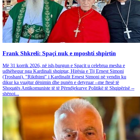
Frank Shkreli: Spaçi nuk e mposhti shpirtin
Më 31 korrik 2026, në ish-burgun e Spaçit u celebrua mesha e
udhëhequr nga Kardinali shqiptar, Hirësia e Tij Ernest Simoni
(Troshani). "Rikthimi" i Kardinalit Ernest Simoni në vendin ku
dikur ka vuajtur dënimin dhe punën e detyruar --me ftesë të
Shoqatës Antikomuniste të të Përndjekurve Politikë të Shqipërisë --
shënoi...