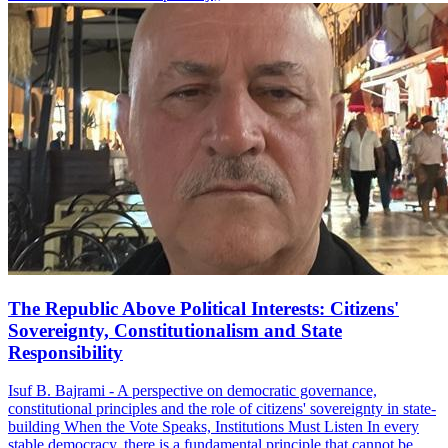
The Republic Above Political Interests: Citizens'
Sovereignty, Constitutionalism and State
Responsibility
Isuf B. Bajrami - A perspective on democratic governance,
constitutional principles and the role of citizens' sovereignty in state-
building When the Vote Speaks, Institutions Must Listen In every
stable democracy, there is a fundamental principle that cannot be