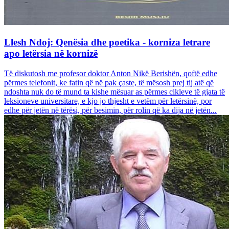
Llesh Ndoj: Qenësia dhe poetika - korniza letrare
apo letërsia në kornizë
Të diskutosh me profesor doktor Anton Nikë Berishën, qoftë edhe
përmes telefonit, ke fatin që në pak çaste, të mësosh prej tij atë që
ndoshta nuk do të mund ta kishe mësuar as përmes cikleve të gjata të
leksioneve universitare, e kjo jo thjesht e vetëm për letërsinë, por
edhe për jetën në tërësi, për besimin, për rolin që ka dija në jetën...