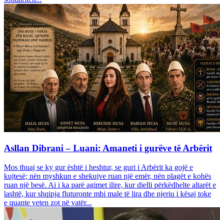
Asllan Dibrani – Luani: Amaneti i gurëve të Arbërit
Mos thuaj se ky gur është i heshtur, se guri i Arbërit ka gojë e
kujtesë; nën myshkun e shekujve ruan një emër, nën plagët e kohës
ruan një besë. Ai i ka parë agimet ilire, kur dielli përkëdhelte altarët e
lashtë, kur shqipja fluturonte mbi male të lira dhe njeriu i kësaj toke
e quante veten zot në vatër...