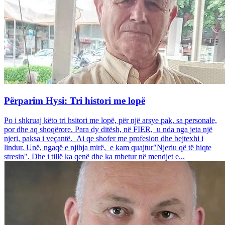
Përparim Hysi: Tri histori me lopë
Po i shkruaj këto tri hsitori me lopë, për një arsye pak, sa personale,
por dhe aq shoqërore. Para dy ditësh, në FIER, u nda nga jeta një
njeri, paksa i veçantë. Ai qe shofer me profesion dhe bejtexhi i
lindur. Unë, ngaqë e njihja mirë, e kam quajtur"Njeriu që të hiqte
stresin". Dhe i tillë ka qenë dhe ka mbetur në mendjet e...