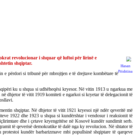
krat revolucionar i shquar që luftoi për lirinë e
htetin shqiptar.
Hasan
Prishtina
n e përdori si tribunë për mbrojtjen e të drejtave kombëtare të
Shqipëri ku u shqua si udhëheqësi kryesor. Në vitin 1913 u ngarkua me
 dhjetor të vitit 1919 komiteti e ngarkoi si kryetar të delegacionit të
osllavi.
mentin shqiptar. Në dhjetor të vitit 1921 kryesoi një ndër qeveritë më
 viteve 1922 dhe 1923 u shqua si kundërshtar i vendosur i reaksionit të
alçlirimtare dhe i çetave kryengritëse në Kosovë kundër sundimit serb.
ogramit të qeverisë demokratike të dalë nga ky revolucion. Në shtator të
protestoi kundër barbarizmave mbi popullsinë shqiptare të qarqeve