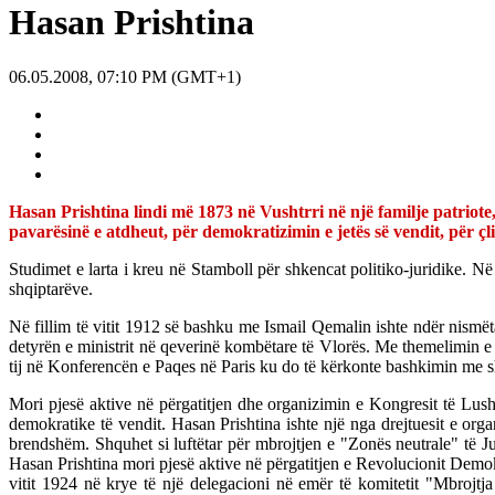
Hasan Prishtina
06.05.2008, 07:10 PM (GMT+1)
Hasan Prishtina lindi më 1873 në Vushtrri në një familje patriote,
pavarësinë e atdheut, për demokratizimin e jetës së vendit, për 
Studimet e larta i kreu në Stamboll për shkencat politiko-juridike. Në
shqiptarëve.
Në fillim të vitit 1912 së bashku me Ismail Qemalin ishte ndër nismë
detyrën e ministrit në qeverinë kombëtare të Vlorës. Me themelimin e k
tij në Konferencën e Paqes në Paris ku do të kërkonte bashkimin me sht
Mori pjesë aktive në përgatitjen dhe organizimin e Kongresit të Lushn
demokratike të vendit. Hasan Prishtina ishte një nga drejtuesit e orga
brendshëm. Shquhet si luftëtar për mbrojtjen e "Zonës neutrale" të Ju
Hasan Prishtina mori pjesë aktive në përgatitjen e Revolucionit Demokra
vitit 1924 në krye të një delegacioni në emër të komitetit "Mbro