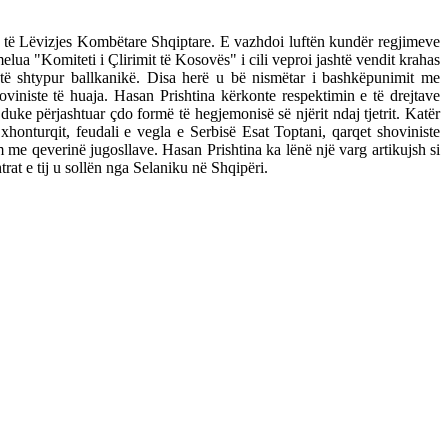
r të Lëvizjes Kombëtare Shqiptare. E vazhdoi luftën kundër regjimeve
lua "Komiteti i Çlirimit të Kosovës" i cili veproi jashtë vendit krahas
 të shtypur ballkanikë. Disa herë u bë nismëtar i bashkëpunimit me
viniste të huaja. Hasan Prishtina kërkonte respektimin e të drejtave
duke përjashtuar çdo formë të hegjemonisë së njërit ndaj tjetrit. Katër
onturqit, feudali e vegla e Serbisë Esat Toptani, qarqet shoviniste
e qeverinë jugosllave. Hasan Prishtina ka lënë një varg artikujsh si
rat e tij u sollën nga Selaniku në Shqipëri.