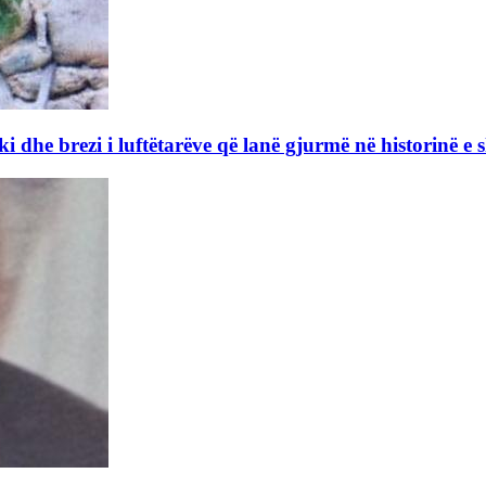
dhe brezi i luftëtarëve që lanë gjurmë në historinë e 