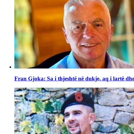
Fran Gjoka: Sa i thjeshtë në dukje, aq i lartë dhe