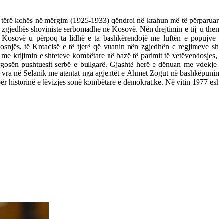
jatë tërë kohës në mërgim (1925-1933) qëndroi në krahun më të përparua
e zgjedhës shoviniste serbomadhe në Kosovë. Nën drejtimin e tij, u theme
 në Kosovë u përpoq ta lidhë e ta bashkërendojë me luftën e popujve
Bosnjës, të Kroacisë e të tjerë që vuanin nën zgjedhën e regjimeve sho
ij me krijimin e shteteve kombëtare në bazë të parimit të vetëvendosjes, 
gosën pushtuesit serbë e bullgarë. Gjashtë herë e dënuan me vdekje xh
ra në Selanik me atentat nga agjentët e Ahmet Zogut në bashkëpunim m
ër historinë e lëvizjes sonë kombëtare e demokratike. Në vitin 1977 esht