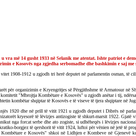
 u vra më 14 gusht 1933 në Selanik me atentat. Ishte patriot e demo
çlirimin e Kosovës nga zgjedha serbomadhe dhe bashkimin e saj me s
 vitet 1908-1912 u zgjodh tri herë deputet në parlamentin osman, të cili
tarët për organizimin e Kryengritjes së Përgjithshme të Armatosur në 
omitetit "Mbrojtja Kombëtare e Kosovës" u zgjodh anëtar i tij, ndërsa në
etin kombëtar shqiptar të Kosovës e të viseve të tjera shqiptare në Jug
jës 1920 dhe në prill të vitit 1921 u zgjodh deputet i Dibrës në parla
nizatorët kryesorë të lëvizjes antizogiste të shkurt-marsit 1922. Gjatë
nikut nga forcat serbe dhe ato zogiste, si udhëheqës i lëvizjes nacion
tiko-borgjez të qershorit të vitit 1924, luftoi për vënien në jetë të pr
jtja Kombëtare e Kosovës" shkoi në Lidhjen e Kombeve në Gjenevë ku 