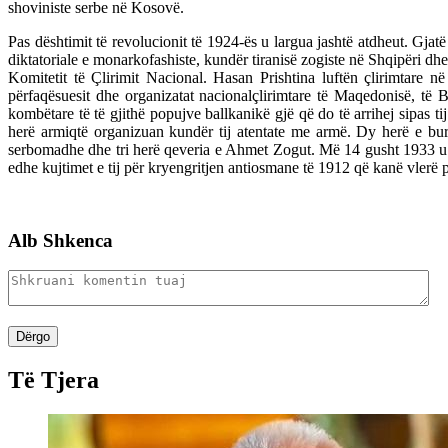
shoviniste serbe në Kosovë.
Pas dështimit të revolucionit të 1924-ës u largua jashtë atdheut. G
diktatoriale e monarkofashiste, kundër tiranisë zogiste në Shqipëri dh
Komitetit të Çlirimit Nacional. Hasan Prishtina luftën çlirimtare
përfaqësuesit dhe organizatat nacionalçlirimtare të Maqedonisë, të 
kombëtare të të gjithë popujve ballkanikë gjë që do të arrihej sipas t
herë armiqtë organizuan kundër tij atentate me armë. Dy herë e bur
serbomadhe dhe tri herë qeveria e Ahmet Zogut. Më 14 gusht 1933 u v
edhe kujtimet e tij për kryengritjen antiosmane të 1912 që kanë vlerë p
Alb Shkenca
Dërgo
Të Tjera