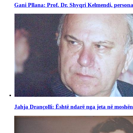
Gani Pllana: Prof. Dr. Shyqri Kelmendi, persona
Jahja Drançolli: Është ndarë nga jeta në moshë