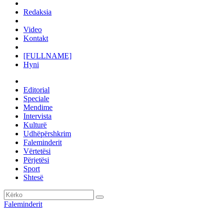
Redaksia
Video
Kontakt
[FULLNAME]
Hyni
Editorial
Speciale
Mendime
Intervista
Kulturë
Udhëpërshkrim
Faleminderit
Vërtetësi
Përjetësi
Sport
Shtesë
Faleminderit