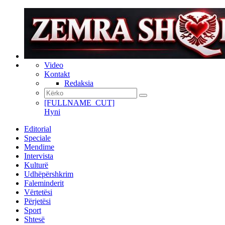
Video
Kontakt
Redaksia
[FULLNAME_CUT]
Hyni
Editorial
Speciale
Mendime
Intervista
Kulturë
Udhëpërshkrim
Faleminderit
Vërtetësi
Përjetësi
Sport
Shtesë