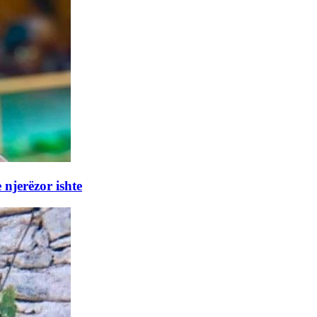
 njerëzor ishte