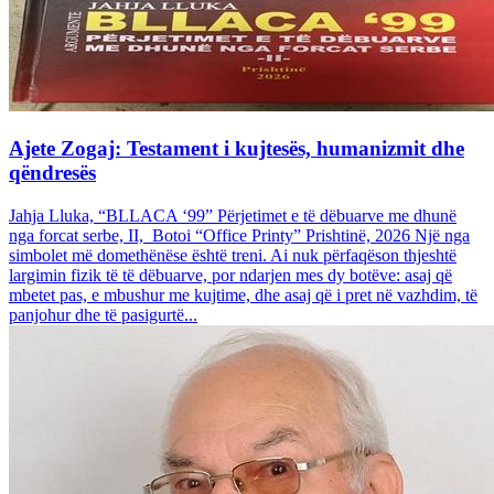
Ajete Zogaj: Testament i kujtesës, humanizmit dhe
qëndresës
Jahja Lluka, “BLLACA ‘99” Përjetimet e të dëbuarve me dhunë
nga forcat serbe, II, Botoi “Office Printy” Prishtinë, 2026 Një nga
simbolet më domethënëse është treni. Ai nuk përfaqëson thjeshtë
largimin fizik të të dëbuarve, por ndarjen mes dy botëve: asaj që
mbetet pas, e mbushur me kujtime, dhe asaj që i pret në vazhdim, të
panjohur dhe të pasigurtë...