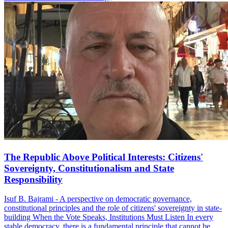
The Republic Above Political Interests: Citizens'
Sovereignty, Constitutionalism and State
Responsibility
Isuf B. Bajrami - A perspective on democratic governance,
constitutional principles and the role of citizens' sovereignty in state-
building When the Vote Speaks, Institutions Must Listen In every
stable democracy, there is a fundamental principle that cannot be