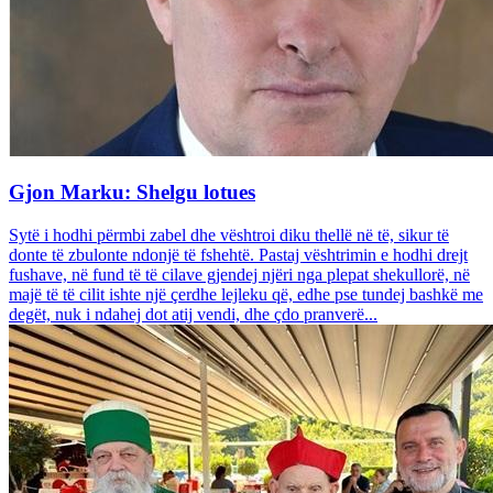
Gjon Marku: Shelgu lotues
Sytë i hodhi përmbi zabel dhe vështroi diku thellë në të, sikur të
donte të zbulonte ndonjë të fshehtë. Pastaj vështrimin e hodhi drejt
fushave, në fund të të cilave gjendej njëri nga plepat shekullorë, në
majë të të cilit ishte një çerdhe lejleku që, edhe pse tundej bashkë me
degët, nuk i ndahej dot atij vendi, dhe çdo pranverë...