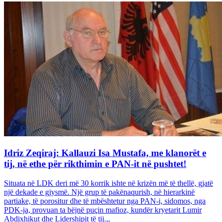
Idriz Zeqiraj: Kallauzi Isa Mustafa, me klanorët e
tij, në ethe për rikthimin e PAN-it në pushtet!
Situata në LDK deri më 30 korrik ishte në krizën më të thellë, gjatë
një dekade e gjysmë. Një grup të pakënaqurish, në hierarkinë
partiake, të porositur dhe të mbështetur nga PAN-i, sidomos, nga
PDK-ja, provuan ta bëjnë puçin mafioz, kundër kryetarit Lumir
Abdixhikut dhe Lidershipit të tij.,,