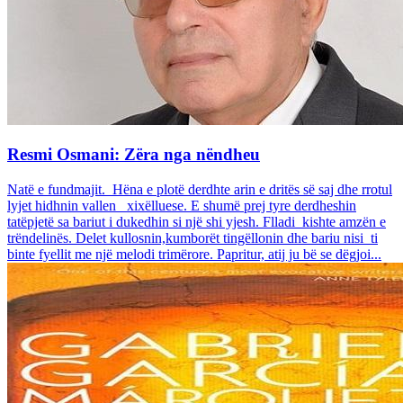
Resmi Osmani: Zëra nga nëndheu
Natë e fundmajit. Hëna e plotë derdhte arin e dritës së saj dhe rrotul
lyjet hidhnin vallen xixëlluese. E shumë prej tyre derdheshin
tatëpjetë sa bariut i dukedhin si një shi yjesh. Flladi kishte amzën e
trëndelinës. Delet kullosnin,kumborët tingëllonin dhe bariu nisi ti
binte fyellit me një melodi trimërore. Papritur, atij ju bë se dëgjoi...