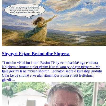
Shyqyri Fejzo: Besimi dhe Shpresa
Ti mbahu vëllai im i mirë Besim Të dy ecim bashkë nga e mbara
Ndjehem e lumtur e plot gëzim Kur të kam ty që çan përpara - Me
fjalë gëzimi ti na mbush shpirtin Ledhaton sedra e kureshtje gudulis
Ç'far ke që shumë e ke ulur ritmin Kur ironia e fatit frelëshuar
gjezdis...