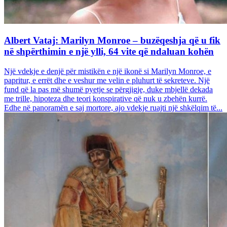
Albert Vataj: Marilyn Monroe – buzëqeshja që u fik
në shpërthimin e një ylli, 64 vite që ndaluan kohën
Një vdekje e denjë për mistikën e një ikonë si Marilyn Monroe, e
papritur, e errët dhe e veshur me velin e pluhurt të sekreteve. Një
fund që la pas më shumë pyetje se përgjigje, duke mbjellë dekada
me trille, hipoteza dhe teori konspirative që nuk u zbehën kurrë.
Edhe në panoramën e saj mortore, ajo vdekje ruajti një shkëlqim të...