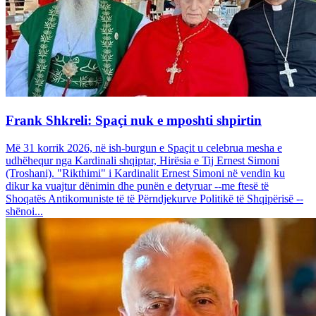
Frank Shkreli: Spaçi nuk e mposhti shpirtin
Më 31 korrik 2026, në ish-burgun e Spaçit u celebrua mesha e
udhëhequr nga Kardinali shqiptar, Hirësia e Tij Ernest Simoni
(Troshani). "Rikthimi" i Kardinalit Ernest Simoni në vendin ku
dikur ka vuajtur dënimin dhe punën e detyruar --me ftesë të
Shoqatës Antikomuniste të të Përndjekurve Politikë të Shqipërisë --
shënoi...