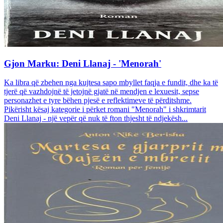
Gjon Marku: Deni Llanaj - 'Menorah'
Ka libra që zbehen nga kujtesa sapo mbyllet faqja e fundit, dhe ka të
tjerë që vazhdojnë të jetojnë gjatë në mendjen e lexuesit, sepse
personazhet e tyre bëhen pjesë e reflektimeve të përditshme.
Pikërisht kësaj kategorie i përket romani "Menorah" i shkrimtarit
Deni Llanaj - një vepër që nuk të fton thjesht të ndjekësh...