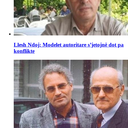
Llesh Ndoj: Modelet autoritare s’jetojnë dot pa
konflikte