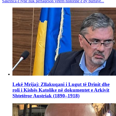
Sakrifica e tyne nuk përfaqëson vetëm historinë e dy burrave...
Lekë Mrijaj: Zllakuqani i Lugut të Drinit dhe
roli i Kishës Katolike në dokumentet e Arkivit
Shtetëror Austriak (1890–1918)