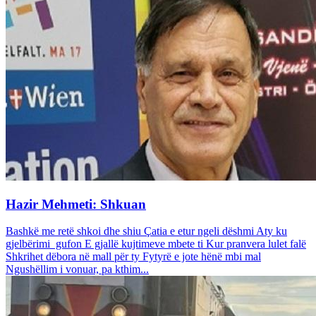
Hazir Mehmeti: Shkuan
Bashkë me retë shkoi dhe shiu Çatia e etur ngeli dëshmi Aty ku
gjelbërimi gufon E gjallë kujtimeve mbete ti Kur pranvera lulet falë
Shkrihet dëbora në mall për ty Fytyrë e jote hënë mbi mal
Ngushëllim i vonuar, pa kthim...