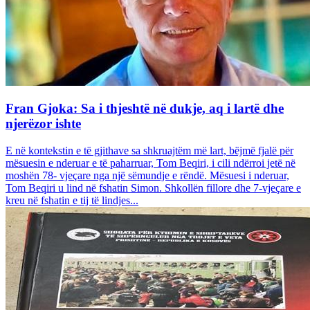
Fran Gjoka: Sa i thjeshtë në dukje, aq i lartë dhe
njerëzor ishte
E në kontekstin e të gjithave sa shkruajtëm më lart, bëjmë fjalë për
mësuesin e nderuar e të paharruar, Tom Beqiri, i cili ndërroi jetë në
moshën 78- vjeçare nga një sëmundje e rëndë. Mësuesi i nderuar,
Tom Beqiri u lind në fshatin Simon. Shkollën fillore dhe 7-vjeçare e
kreu në fshatin e tij të lindjes...