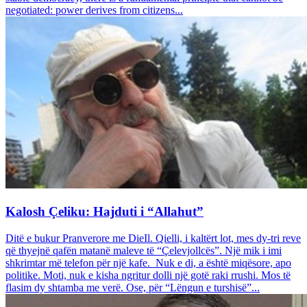
negotiated: power derives from citizens...
Kalosh Çeliku: Hajduti i “Allahut”
Ditë e bukur Pranverore me DieIl. Qielli, i kaltërt lot, mes dy-tri reve
që thyejnë qafën matanë maleve të “Çelevjollcës”. Një mik i imi
shkrimtar më telefon për një kafe. Nuk e di, a është miqësore, apo
politike. Moti, nuk e kisha ngritur dolli një gotë raki rrushi. Mos të
flasim dy shtamba me verë. Ose, për “Lëngun e turshisë”...