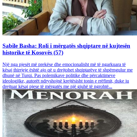
Sabile Basha: Roli i mërgatës shqiptare në kujtesën
historike të Kosovës (57)
Një nga pjesët më prekëse dhe emocionalisht më të ngarkuara të
kësaj thirrjeje është ajo që u drejtohet shqiptarëve të shpërngulur me
dhunë në Turqi. Pas polemikave politike dhe përcaktimeve
ideologjike, autorët ndryshojnë krejtësisht tonin e rrëfimit, duke iu
drejtuar kësaj pjese të mërgatës me një gjuhë të ngrohtë...