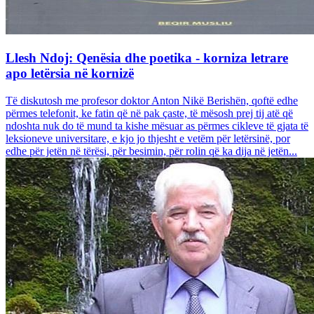
Llesh Ndoj: Qenësia dhe poetika - korniza letrare
apo letërsia në kornizë
Të diskutosh me profesor doktor Anton Nikë Berishën, qoftë edhe
përmes telefonit, ke fatin që në pak çaste, të mësosh prej tij atë që
ndoshta nuk do të mund ta kishe mësuar as përmes cikleve të gjata të
leksioneve universitare, e kjo jo thjesht e vetëm për letërsinë, por
edhe për jetën në tërësi, për besimin, për rolin që ka dija në jetën...