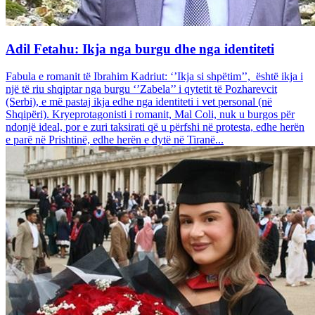
Adil Fetahu: Ikja nga burgu dhe nga identiteti
Fabula e romanit të Ibrahim Kadriut: ‘’Ikja si shpëtim’’, është ikja i
një të riu shqiptar nga burgu ‘’Zabela’’ i qytetit të Pozharevcit
(Serbi), e më pastaj ikja edhe nga identiteti i vet personal (në
Shqipëri). Kryeprotagonisti i romanit, Mal Coli, nuk u burgos për
ndonjë ideal, por e zuri taksirati që u përfshi në protesta, edhe herën
e parë në Prishtinë, edhe herën e dytë në Tiranë...