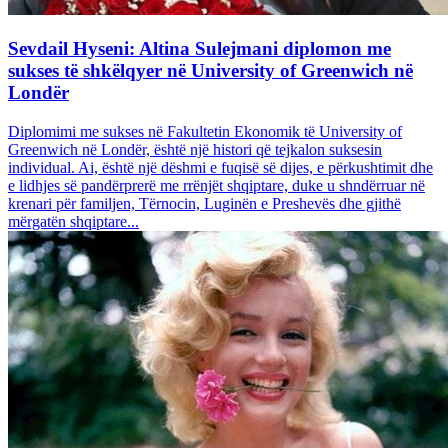
Sevdail Hyseni: Altina Sulejmani diplomon me
sukses të shkëlqyer në University of Greenwich në
Londër
Diplomimi me sukses në Fakultetin Ekonomik të University of
Greenwich në Londër, është një histori që tejkalon suksesin
individual. Ai, është një dëshmi e fuqisë së dijes, e përkushtimit dhe
e lidhjes së pandërprerë me rrënjët shqiptare, duke u shndërruar në
krenari për familjen, Tërnocin, Luginën e Preshevës dhe gjithë
mërgatën shqiptare...