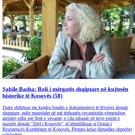
Sabile Basha: Roli i mërgatës shqiptare në kujtesën
historike të Kosovës (58)
Duke shfletuar me kujdes fondin e dokumenteve të lëvizjes ilegale
shqiptare, ndër materialet që më tërhoqën veçanërisht vëmendjen
gjendej edhe një fletë e veçantë, e cila mbante në krye emrin e
gazetës ilegale "Zëri i Kosovës", të identifikuar si Organ i
Rezistencës Kombëtare të Kosovës. Përmes kësaj fletushke shprehej
solidariteti...