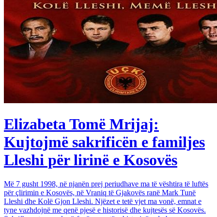
Elizabeta Tomë Mrijaj:
Kujtojmë sakrificën e familjes
Lleshi për lirinë e Kosovës
Më 7 gusht 1998, në njanën prej periudhave ma të vështira të luftës
për çlirimin e Kosovës, në Vraniq të Gjakovës ranë Mark Tunë
Lleshi dhe Kolë Gjon Lleshi. Njëzet e tetë vjet ma vonë, emnat e
tyne vazhdojnë me qenë pjesë e historisë dhe kujtesës së Kosovës.