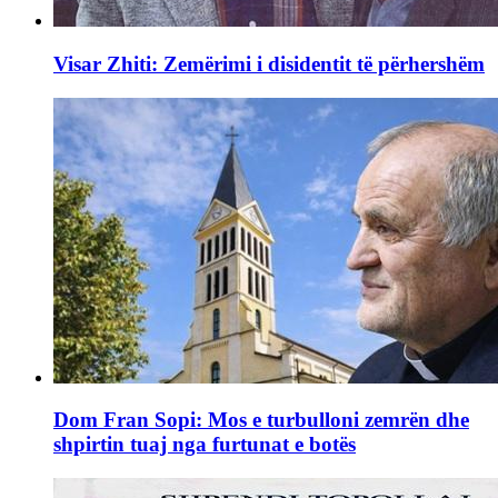
Visar Zhiti: Zemërimi i disidentit të përhershëm
Dom Fran Sopi: Mos e turbulloni zemrën dhe
shpirtin tuaj nga furtunat e botës