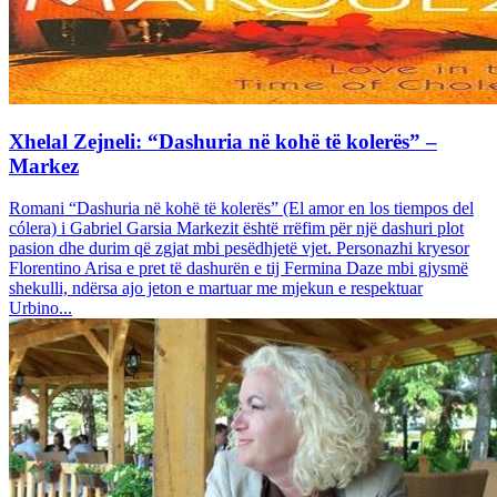
Xhelal Zejneli: “Dashuria në kohë të kolerës” –
Markez
Romani “Dashuria në kohë të kolerës” (El amor en los tiempos del
cólera) i Gabriel Garsia Markezit është rrëfim për një dashuri plot
pasion dhe durim që zgjat mbi pesëdhjetë vjet. Personazhi kryesor
Florentino Arisa e pret të dashurën e tij Fermina Daze mbi gjysmë
shekulli, ndërsa ajo jeton e martuar me mjekun e respektuar
Urbino...