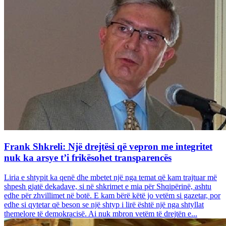
Frank Shkreli: Një drejtësi që vepron me integritet
nuk ka arsye t’i frikësohet transparencës
Liria e shtypit ka qenë dhe mbetet një nga temat që kam trajtuar më
shpesh gjatë dekadave, si në shkrimet e mia për Shqipërinë, ashtu
edhe për zhvillimet në botë. E kam bërë këtë jo vetëm si gazetar, por
edhe si qytetar që beson se një shtyp i lirë është një nga shtyllat
themelore të demokracisë. Ai nuk mbron vetëm të drejtën e...