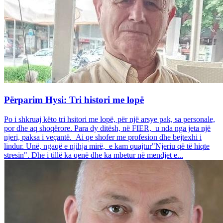
Përparim Hysi: Tri histori me lopë
Po i shkruaj këto tri hsitori me lopë, për një arsye pak, sa personale,
por dhe aq shoqërore. Para dy ditësh, në FIER, u nda nga jeta një
njeri, paksa i veçantë. Ai qe shofer me profesion dhe bejtexhi i
lindur. Unë, ngaqë e njihja mirë, e kam quajtur"Njeriu që të hiqte
stresin". Dhe i tillë ka qenë dhe ka mbetur në mendjet e...