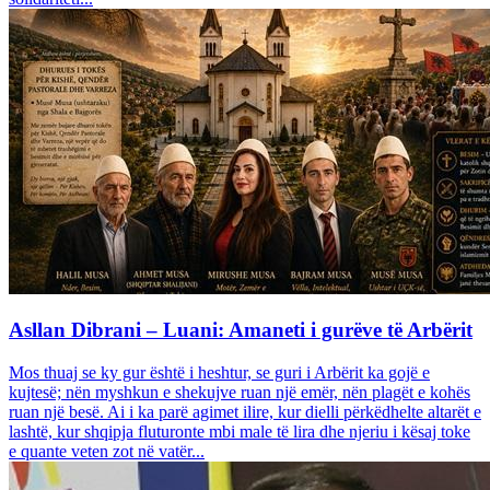
Asllan Dibrani – Luani: Amaneti i gurëve të Arbërit
Mos thuaj se ky gur është i heshtur, se guri i Arbërit ka gojë e
kujtesë; nën myshkun e shekujve ruan një emër, nën plagët e kohës
ruan një besë. Ai i ka parë agimet ilire, kur dielli përkëdhelte altarët e
lashtë, kur shqipja fluturonte mbi male të lira dhe njeriu i kësaj toke
e quante veten zot në vatër...