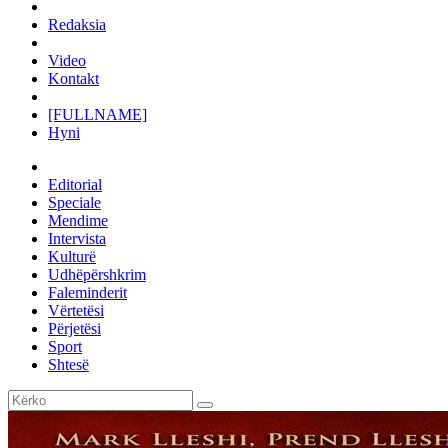
Redaksia
Video
Kontakt
[FULLNAME]
Hyni
Editorial
Speciale
Mendime
Intervista
Kulturë
Udhëpërshkrim
Faleminderit
Vërtetësi
Përjetësi
Sport
Shtesë