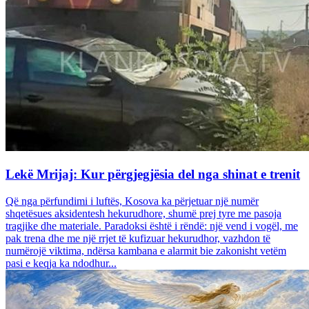
Lekë Mrijaj: Kur përgjegjësia del nga shinat e trenit
Që nga përfundimi i luftës, Kosova ka përjetuar një numër
shqetësues aksidentesh hekurudhore, shumë prej tyre me pasoja
tragjike dhe materiale. Paradoksi është i rëndë: një vend i vogël, me
pak trena dhe me një rrjet të kufizuar hekurudhor, vazhdon të
numërojë viktima, ndërsa kambana e alarmit bie zakonisht vetëm
pasi e keqja ka ndodhur...