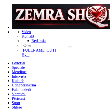
Video
Kontakt
Redaksia
[FULLNAME_CUT]
Hyni
Editorial
Speciale
Mendime
Intervista
Kulturë
Udhëpërshkrim
Faleminderit
Vërtetësi
Përjetësi
Sport
Shtesë