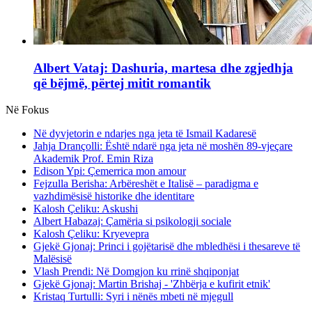
Albert Vataj: Dashuria, martesa dhe zgjedhja
që bëjmë, përtej mitit romantik
Në Fokus
Në dyvjetorin e ndarjes nga jeta të Ismail Kadaresë
Jahja Drançolli: Është ndarë nga jeta në moshën 89-vjeçare
Akademik Prof. Emin Riza
Edison Ypi: Çemerrica mon amour
Fejzulla Berisha: Arbëreshët e Italisë – paradigma e
vazhdimësisë historike dhe identitare
Kalosh Çeliku: Askushi
Albert Habazaj: Çamëria si psikologji sociale
Kalosh Çeliku: Kryevepra
Gjekë Gjonaj: Princi i gojëtarisë dhe mbledhësi i thesareve të
Malësisë
Vlash Prendi: Në Domgjon ku rrinë shqiponjat
Gjekë Gjonaj: Martin Brishaj - 'Zhbërja e kufirit etnik'
Kristaq Turtulli: Syri i nënës mbeti në mjegull