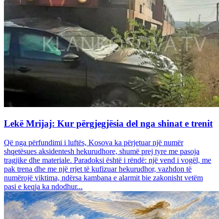
Lekë Mrijaj: Kur përgjegjësia del nga shinat e trenit
Që nga përfundimi i luftës, Kosova ka përjetuar një numër
shqetësues aksidentesh hekurudhore, shumë prej tyre me pasoja
tragjike dhe materiale. Paradoksi është i rëndë: një vend i vogël, me
pak trena dhe me një rrjet të kufizuar hekurudhor, vazhdon të
numërojë viktima, ndërsa kambana e alarmit bie zakonisht vetëm
pasi e keqja ka ndodhur...