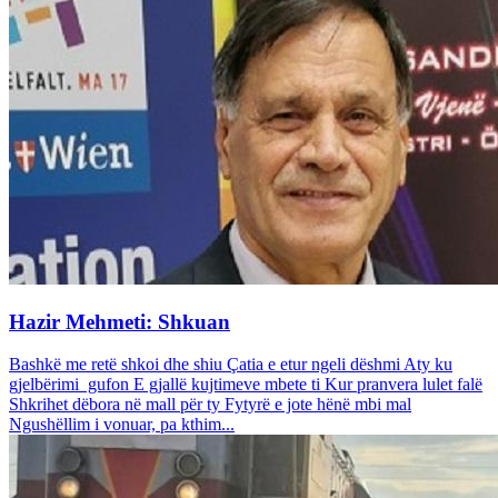
Hazir Mehmeti: Shkuan
Bashkë me retë shkoi dhe shiu Çatia e etur ngeli dëshmi Aty ku
gjelbërimi gufon E gjallë kujtimeve mbete ti Kur pranvera lulet falë
Shkrihet dëbora në mall për ty Fytyrë e jote hënë mbi mal
Ngushëllim i vonuar, pa kthim...