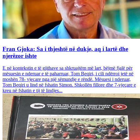
Fran Gjoka: Sa i thjeshtë në dukje, aq i lartë dhe
njerëzor ishte
E në kontekstin e të gjithave sa shkruajtëm më lart, bëjmë fjalë për
mësuesin e nderuar e të paharruar, Tom Beqiri, i cili ndërroi jetë në
moshën 78- vjeçare nga një sëmundje e rëndë. Mësuesi i nderuar,
Tom Beqiri u lind në fshatin Simon. Shkollën fillore dhe 7-vjeçare e
kreu në fshatin e tij të lindjes...