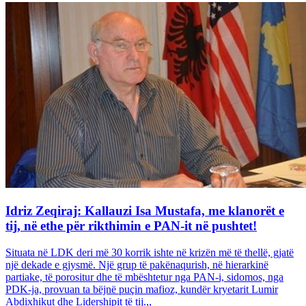
Idriz Zeqiraj: Kallauzi Isa Mustafa, me klanorët e
tij, në ethe për rikthimin e PAN-it në pushtet!
Situata në LDK deri më 30 korrik ishte në krizën më të thellë, gjatë
një dekade e gjysmë. Një grup të pakënaqurish, në hierarkinë
partiake, të porositur dhe të mbështetur nga PAN-i, sidomos, nga
PDK-ja, provuan ta bëjnë puçin mafioz, kundër kryetarit Lumir
Abdixhikut dhe Lidershipit të tij.,,