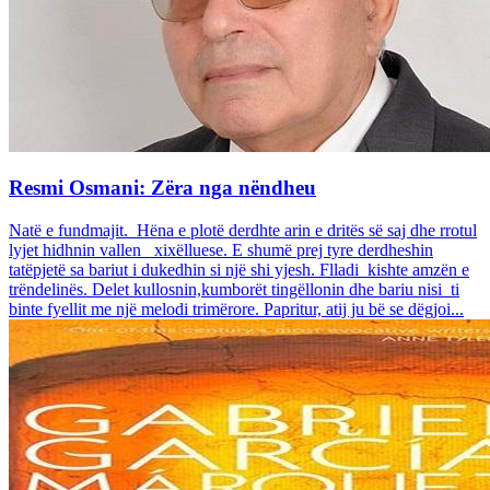
Resmi Osmani: Zëra nga nëndheu
Natë e fundmajit. Hëna e plotë derdhte arin e dritës së saj dhe rrotul
lyjet hidhnin vallen xixëlluese. E shumë prej tyre derdheshin
tatëpjetë sa bariut i dukedhin si një shi yjesh. Flladi kishte amzën e
trëndelinës. Delet kullosnin,kumborët tingëllonin dhe bariu nisi ti
binte fyellit me një melodi trimërore. Papritur, atij ju bë se dëgjoi...