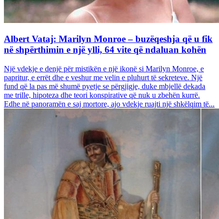
Albert Vataj: Marilyn Monroe – buzëqeshja që u fik
në shpërthimin e një ylli, 64 vite që ndaluan kohën
Një vdekje e denjë për mistikën e një ikonë si Marilyn Monroe, e
papritur, e errët dhe e veshur me velin e pluhurt të sekreteve. Një
fund që la pas më shumë pyetje se përgjigje, duke mbjellë dekada
me trille, hipoteza dhe teori konspirative që nuk u zbehën kurrë.
Edhe në panoramën e saj mortore, ajo vdekje ruajti një shkëlqim të...