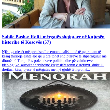
Sabile Basha: Roli i mërgatës shqiptare në kujtesën
historike të Kosovës (57)
Një nga pjesët më prekëse dhe emocionalisht më të ngarkuara të
kësaj thirrjeje është ajo që u drejtohet shqiptarëve të shpërngulur me
dhunë në Turqi. Pas polemikave politike dhe përcaktimeve
ideologjike, autorët ndryshojnë krejtësisht tonin e rrëfimit, duke iu
drejtuar kësaj pjese të mërgatës me një gjuhë të ngrohtë...