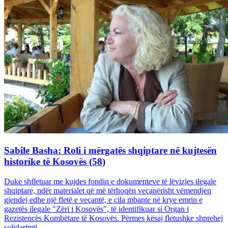
Sabile Basha: Roli i mërgatës shqiptare në kujtesën
historike të Kosovës (58)
Duke shfletuar me kujdes fondin e dokumenteve të lëvizjes ilegale
shqiptare, ndër materialet që më tërhoqën veçanërisht vëmendjen
gjendej edhe një fletë e veçantë, e cila mbante në krye emrin e
gazetës ilegale "Zëri i Kosovës", të identifikuar si Organ i
Rezistencës Kombëtare të Kosovës. Përmes kësaj fletushke shprehej
solidariteti...