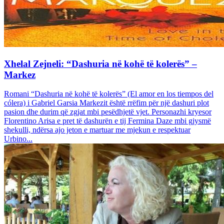
Xhelal Zejneli: “Dashuria në kohë të kolerës” –
Markez
Romani “Dashuria në kohë të kolerës” (El amor en los tiempos del
cólera) i Gabriel Garsia Markezit është rrëfim për një dashuri plot
pasion dhe durim që zgjat mbi pesëdhjetë vjet. Personazhi kryesor
Florentino Arisa e pret të dashurën e tij Fermina Daze mbi gjysmë
shekulli, ndërsa ajo jeton e martuar me mjekun e respektuar
Urbino...