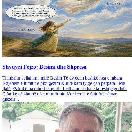
Shyqyri Fejzo: Besimi dhe Shpresa
Ti mbahu vëllai im i mirë Besim Të dy ecim bashkë nga e mbara
Ndjehem e lumtur e plot gëzim Kur të kam ty që çan përpara - Me
fjalë gëzimi ti na mbush shpirtin Ledhaton sedra e kureshtje gudulis
Ç'far ke që shumë e ke ulur ritmin Kur ironia e fatit frelëshuar
gjezdis...