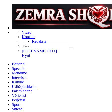
Video
Kontakt
Redaksia
[FULLNAME_CUT]
Hyni
Editorial
Speciale
Mendime
Intervista
Kulturë
Udhëpërshkrim
Faleminderit
Vërtetësi
Përjetësi
Sport
Shtesë