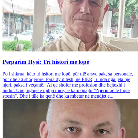
Përparim Hysi: Tri histori me lopë
Po i shkruaj këto tri hsitori me lopë, për një arsye pak, sa personale,
por dhe aq shoqërore. Para dy ditësh, në FIER, u nda nga jeta një
njeri, paksa i veçantë. Ai qe shofer me profesion dhe bejtexhi i
lindur. Unë, ngaqë e njihja mirë, e kam quajtur"Njeriu që të hiqte
stresin". Dhe i tillë ka qenë dhe ka mbetur në mendjet e...