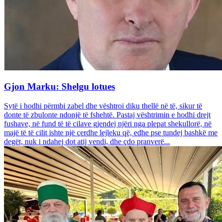
Gjon Marku: Shelgu lotues
Sytë i hodhi përmbi zabel dhe vështroi diku thellë në të, sikur të
donte të zbulonte ndonjë të fshehtë. Pastaj vështrimin e hodhi drejt
fushave, në fund të të cilave gjendej njëri nga plepat shekullorë, në
majë të të cilit ishte një çerdhe lejleku që, edhe pse tundej bashkë me
degët, nuk i ndahej dot atij vendi, dhe çdo pranverë...