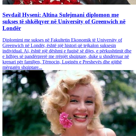
Sevdail Hyseni: Altina Sulejmani diplomon me
sukses të shkëlqyer në University of Greenwich në
Londër
Diplomimi me sukses në Fakultetin Ekonomik të University of
Greenwich në Londër, është një histori që tejkalon suksesin
individual. Ai, është një dëshmi e fuqisë së dijes, e përkushtimit dhe
e lidhjes së pandërprerë me rrënjët shqiptare, duke u shndërruar në
krenari për familjen, Tërnocin, Luginën e Preshevës dhe gjithë
mërgatën shqiptare...