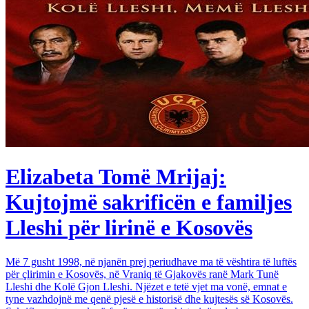
Elizabeta Tomë Mrijaj:
Kujtojmë sakrificën e familjes
Lleshi për lirinë e Kosovës
Më 7 gusht 1998, në njanën prej periudhave ma të vështira të luftës
për çlirimin e Kosovës, në Vraniq të Gjakovës ranë Mark Tunë
Lleshi dhe Kolë Gjon Lleshi. Njëzet e tetë vjet ma vonë, emnat e
tyne vazhdojnë me qenë pjesë e historisë dhe kujtesës së Kosovës.