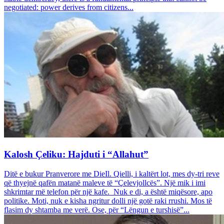
negotiated: power derives from citizens...
Kalosh Çeliku: Hajduti i “Allahut”
Ditë e bukur Pranverore me DieIl. Qielli, i kaltërt lot, mes dy-tri reve
që thyejnë qafën matanë maleve të “Çelevjollcës”. Një mik i imi
shkrimtar më telefon për një kafe. Nuk e di, a është miqësore, apo
politike. Moti, nuk e kisha ngritur dolli një gotë raki rrushi. Mos të
flasim dy shtamba me verë. Ose, për “Lëngun e turshisë”...