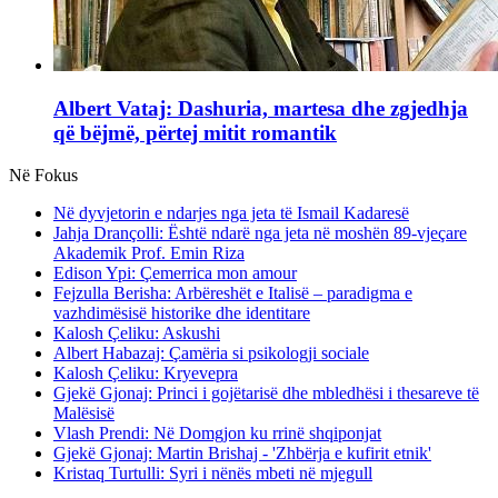
Albert Vataj: Dashuria, martesa dhe zgjedhja
që bëjmë, përtej mitit romantik
Në Fokus
Në dyvjetorin e ndarjes nga jeta të Ismail Kadaresë
Jahja Drançolli: Është ndarë nga jeta në moshën 89-vjeçare
Akademik Prof. Emin Riza
Edison Ypi: Çemerrica mon amour
Fejzulla Berisha: Arbëreshët e Italisë – paradigma e
vazhdimësisë historike dhe identitare
Kalosh Çeliku: Askushi
Albert Habazaj: Çamëria si psikologji sociale
Kalosh Çeliku: Kryevepra
Gjekë Gjonaj: Princi i gojëtarisë dhe mbledhësi i thesareve të
Malësisë
Vlash Prendi: Në Domgjon ku rrinë shqiponjat
Gjekë Gjonaj: Martin Brishaj - 'Zhbërja e kufirit etnik'
Kristaq Turtulli: Syri i nënës mbeti në mjegull