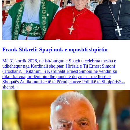
Frank Shkreli: Spaçi nuk e mposhti shpirtin
Më 31 korrik 2026, në ish-burgun e Spaçit u celebrua mesha e
udhëhequr nga Kardinali shqiptar, Hirësia e Tij Ernest Simoni
(Troshani). "Rikthimi" i Kardinalit Ernest Simoni në vendin ku
dikur ka vuajtur dënimin dhe punën e detyruar --me ftesë të
Shoqatës Antikomuniste të të Përndjekurve Politikë të Shqipërisë --
shënoi...