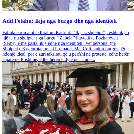
Adil Fetahu: Ikja nga burgu dhe nga identiteti
Fabula e romanit të Ibrahim Kadriut: ‘’Ikja si shpëtim’’, është ikja i
një të riu shqiptar nga burgu ‘’Zabela’’ i qytetit të Pozharevcit
(Serbi), e më pastaj ikja edhe nga identiteti i vet personal (në
Shqipëri). Kryeprotagonisti i romanit, Mal Coli, nuk u burgos për
ndonjë ideal, por e zuri taksirati që u përfshi në protesta, edhe herën
e parë në Prishtinë, edhe herën e dytë në Tiranë...