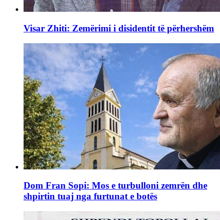
Visar Zhiti: Zemërimi i disidentit të përhershëm
Dom Fran Sopi: Mos e turbulloni zemrën dhe
shpirtin tuaj nga furtunat e botës