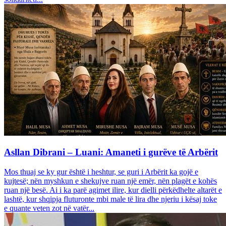
Asllan Dibrani – Luani: Amaneti i gurëve të Arbërit
Mos thuaj se ky gur është i heshtur, se guri i Arbërit ka gojë e
kujtesë; nën myshkun e shekujve ruan një emër, nën plagët e kohës
ruan një besë. Ai i ka parë agimet ilire, kur dielli përkëdhelte altarët e
lashtë, kur shqipja fluturonte mbi male të lira dhe njeriu i kësaj toke
e quante veten zot në vatër...