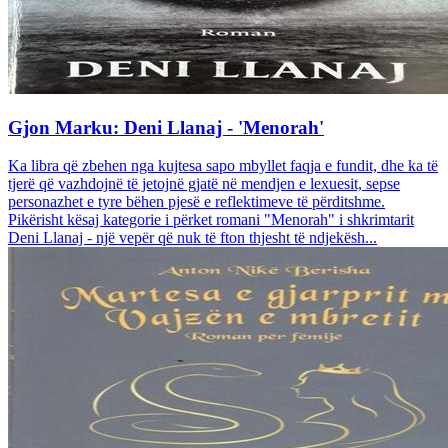
Gjon Marku: Deni Llanaj - 'Menorah'
Ka libra që zbehen nga kujtesa sapo mbyllet faqja e fundit, dhe ka të
tjerë që vazhdojnë të jetojnë gjatë në mendjen e lexuesit, sepse
personazhet e tyre bëhen pjesë e reflektimeve të përditshme.
Pikërisht kësaj kategorie i përket romani "Menorah" i shkrimtarit
Deni Llanaj - një vepër që nuk të fton thjesht të ndjekësh...