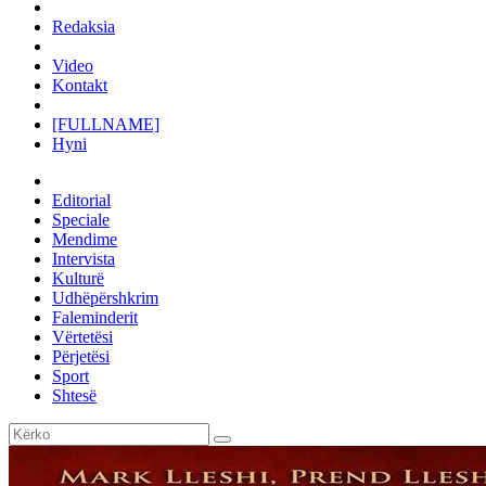
Redaksia
Video
Kontakt
[FULLNAME]
Hyni
Editorial
Speciale
Mendime
Intervista
Kulturë
Udhëpërshkrim
Faleminderit
Vërtetësi
Përjetësi
Sport
Shtesë