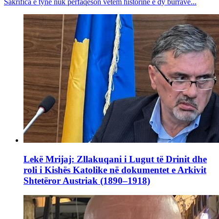
Sakrifica e tyne nuk përfaqëson vetëm historinë e dy burrave...
Lekë Mrijaj: Zllakuqani i Lugut të Drinit dhe
roli i Kishës Katolike në dokumentet e Arkivit
Shtetëror Austriak (1890–1918)