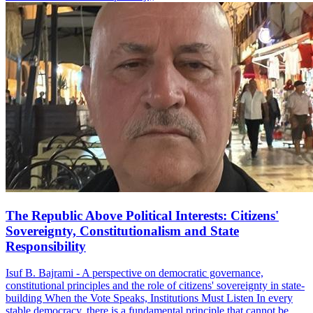
The Republic Above Political Interests: Citizens'
Sovereignty, Constitutionalism and State
Responsibility
Isuf B. Bajrami - A perspective on democratic governance,
constitutional principles and the role of citizens' sovereignty in state-
building When the Vote Speaks, Institutions Must Listen In every
stable democracy, there is a fundamental principle that cannot be