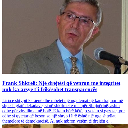
Frank Shkreli: Një drejtësi që vepron me integritet
nuk ka arsye t’i frikësohet transparencës
Liria e shtypit ka qenë dhe mbetet një nga temat që kam trajtuar më
shpesh gjatë dekadave, si në shkrimet e mia për Shqipërinë, ashtu
edhe për zhvillimet në botë. E kam bërë këtë jo vetëm si gazetar, por
edhe si qytetar që beson se një shtyp i lirë është një nga shtyllat
themelore të demokracisë. Ai nuk mbron vetëm të drejtën e...