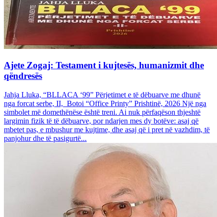
Ajete Zogaj: Testament i kujtesës, humanizmit dhe
qëndresës
Jahja Lluka, “BLLACA ‘99” Përjetimet e të dëbuarve me dhunë
nga forcat serbe, II, Botoi “Office Printy” Prishtinë, 2026 Një nga
simbolet më domethënëse është treni. Ai nuk përfaqëson thjeshtë
largimin fizik të të dëbuarve, por ndarjen mes dy botëve: asaj që
mbetet pas, e mbushur me kujtime, dhe asaj që i pret në vazhdim, të
panjohur dhe të pasigurtë...