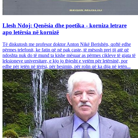
Llesh Ndoj: Qenësia dhe poetika - korniza letrare
apo letërsia në kornizë
Të diskutosh me profesor doktor Anton Nikë Berishën, qoftë edhe
përmes telefonit, ke fatin që në pak çaste, të mësosh prej tij atë që
ndoshta nuk do të mund ta kishe mësuar as përmes cikleve të gjata të
leksioneve universitare, e kjo jo thjesht e vetëm për letërsinë, por
edhe për jetën në tërësi, për besimin, për rolin që ka dija në jetën...