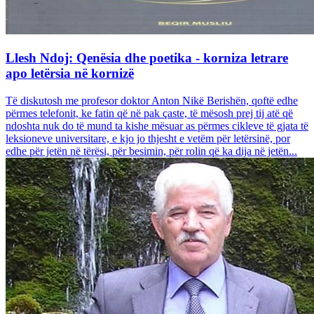
Llesh Ndoj: Qenësia dhe poetika - korniza letrare
apo letërsia në kornizë
Të diskutosh me profesor doktor Anton Nikë Berishën, qoftë edhe
përmes telefonit, ke fatin që në pak çaste, të mësosh prej tij atë që
ndoshta nuk do të mund ta kishe mësuar as përmes cikleve të gjata të
leksioneve universitare, e kjo jo thjesht e vetëm për letërsinë, por
edhe për jetën në tërësi, për besimin, për rolin që ka dija në jetën...