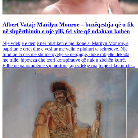
Albert Vataj: Marilyn Monroe – buzëqeshja që u fik
në shpërthimin e një ylli, 64 vite që ndaluan kohën
Një vdekje e denjë për mistikën e një ikonë si Marilyn Monroe, e
papritur, e errët dhe e veshur me velin e pluhurt të sekreteve. Një
fund që la pas më shumë pyetje se përgjigje, duke mbjellë dekada
me trille, hipoteza dhe teori konspirative që nuk u zbehën kurrë.
Edhe në panoramën e saj mortore, ajo vdekje ruajti një shkëlqim të...