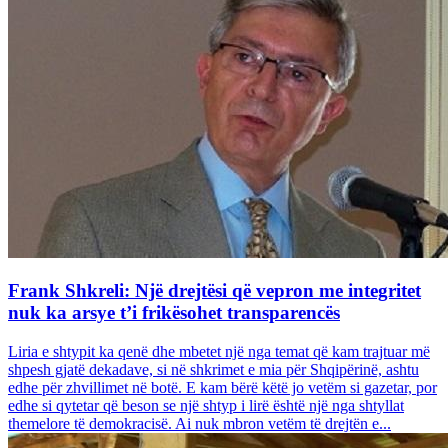
Frank Shkreli: Një drejtësi që vepron me integritet
nuk ka arsye t’i frikësohet transparencës
Liria e shtypit ka qenë dhe mbetet një nga temat që kam trajtuar më
shpesh gjatë dekadave, si në shkrimet e mia për Shqipërinë, ashtu
edhe për zhvillimet në botë. E kam bërë këtë jo vetëm si gazetar, por
edhe si qytetar që beson se një shtyp i lirë është një nga shtyllat
themelore të demokracisë. Ai nuk mbron vetëm të drejtën e...