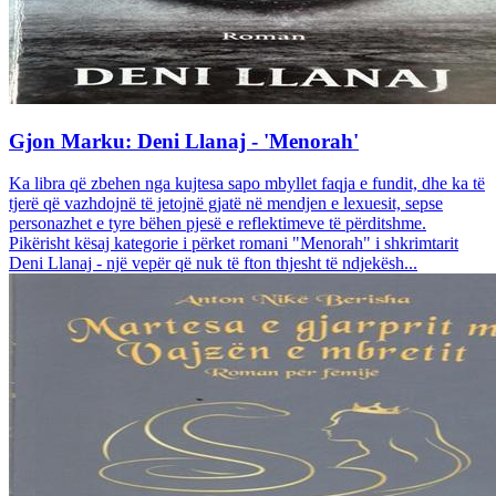
Gjon Marku: Deni Llanaj - 'Menorah'
Ka libra që zbehen nga kujtesa sapo mbyllet faqja e fundit, dhe ka të
tjerë që vazhdojnë të jetojnë gjatë në mendjen e lexuesit, sepse
personazhet e tyre bëhen pjesë e reflektimeve të përditshme.
Pikërisht kësaj kategorie i përket romani "Menorah" i shkrimtarit
Deni Llanaj - një vepër që nuk të fton thjesht të ndjekësh...