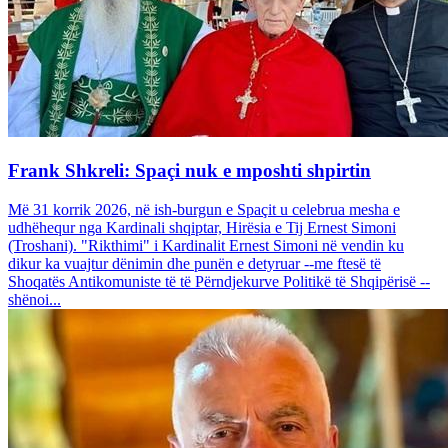
Frank Shkreli: Spaçi nuk e mposhti shpirtin
Më 31 korrik 2026, në ish-burgun e Spaçit u celebrua mesha e
udhëhequr nga Kardinali shqiptar, Hirësia e Tij Ernest Simoni
(Troshani). "Rikthimi" i Kardinalit Ernest Simoni në vendin ku
dikur ka vuajtur dënimin dhe punën e detyruar --me ftesë të
Shoqatës Antikomuniste të të Përndjekurve Politikë të Shqipërisë --
shënoi...