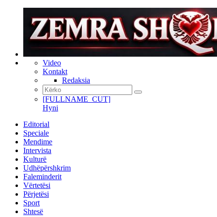
Video
Kontakt
Redaksia
[FULLNAME_CUT]
Hyni
Editorial
Speciale
Mendime
Intervista
Kulturë
Udhëpërshkrim
Faleminderit
Vërtetësi
Përjetësi
Sport
Shtesë