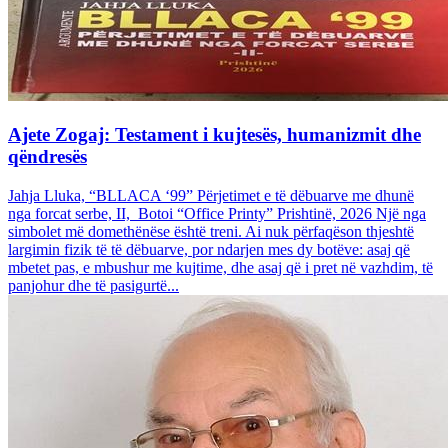
Ajete Zogaj: Testament i kujtesës, humanizmit dhe
qëndresës
Jahja Lluka, “BLLACA ‘99” Përjetimet e të dëbuarve me dhunë
nga forcat serbe, II, Botoi “Office Printy” Prishtinë, 2026 Një nga
simbolet më domethënëse është treni. Ai nuk përfaqëson thjeshtë
largimin fizik të të dëbuarve, por ndarjen mes dy botëve: asaj që
mbetet pas, e mbushur me kujtime, dhe asaj që i pret në vazhdim, të
panjohur dhe të pasigurtë...