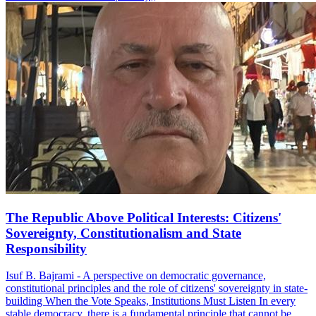
The Republic Above Political Interests: Citizens'
Sovereignty, Constitutionalism and State
Responsibility
Isuf B. Bajrami - A perspective on democratic governance,
constitutional principles and the role of citizens' sovereignty in state-
building When the Vote Speaks, Institutions Must Listen In every
stable democracy, there is a fundamental principle that cannot be