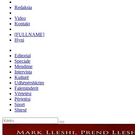
Redaksia
Video
Kontakt
[FULLNAME]
Hyni
Editorial
Speciale
Mendime
Intervista
Kulturë
Udhëpërshkrim
Faleminderit
Vërtetësi
Përjetësi
Sport
Shtesë