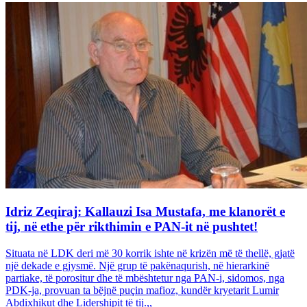
Idriz Zeqiraj: Kallauzi Isa Mustafa, me klanorët e
tij, në ethe për rikthimin e PAN-it në pushtet!
Situata në LDK deri më 30 korrik ishte në krizën më të thellë, gjatë
një dekade e gjysmë. Një grup të pakënaqurish, në hierarkinë
partiake, të porositur dhe të mbështetur nga PAN-i, sidomos, nga
PDK-ja, provuan ta bëjnë puçin mafioz, kundër kryetarit Lumir
Abdixhikut dhe Lidershipit të tij.,,