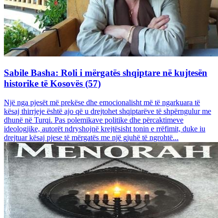
Sabile Basha: Roli i mërgatës shqiptare në kujtesën
historike të Kosovës (57)
Një nga pjesët më prekëse dhe emocionalisht më të ngarkuara të
kësaj thirrjeje është ajo që u drejtohet shqiptarëve të shpërngulur me
dhunë në Turqi. Pas polemikave politike dhe përcaktimeve
ideologjike, autorët ndryshojnë krejtësisht tonin e rrëfimit, duke iu
drejtuar kësaj pjese të mërgatës me një gjuhë të ngrohtë...