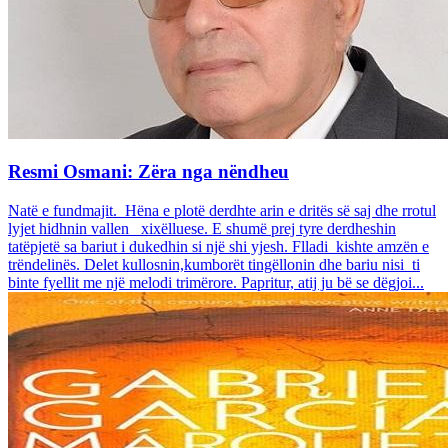
Resmi Osmani: Zëra nga nëndheu
Natë e fundmajit. Hëna e plotë derdhte arin e dritës së saj dhe rrotul
lyjet hidhnin vallen xixëlluese. E shumë prej tyre derdheshin
tatëpjetë sa bariut i dukedhin si një shi yjesh. Flladi kishte amzën e
trëndelinës. Delet kullosnin,kumborët tingëllonin dhe bariu nisi ti
binte fyellit me një melodi trimërore. Papritur, atij ju bë se dëgjoi...