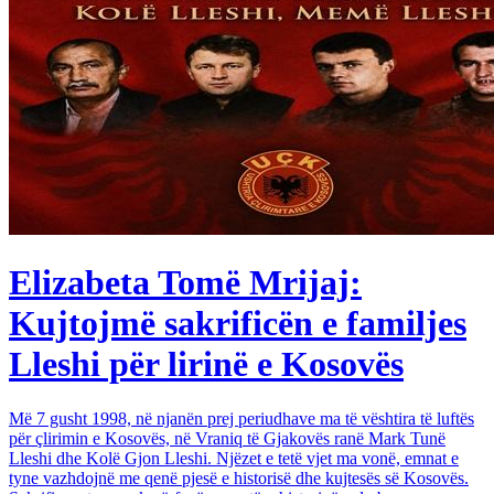
Elizabeta Tomë Mrijaj:
Kujtojmë sakrificën e familjes
Lleshi për lirinë e Kosovës
Më 7 gusht 1998, në njanën prej periudhave ma të vështira të luftës
për çlirimin e Kosovës, në Vraniq të Gjakovës ranë Mark Tunë
Lleshi dhe Kolë Gjon Lleshi. Njëzet e tetë vjet ma vonë, emnat e
tyne vazhdojnë me qenë pjesë e historisë dhe kujtesës së Kosovës.