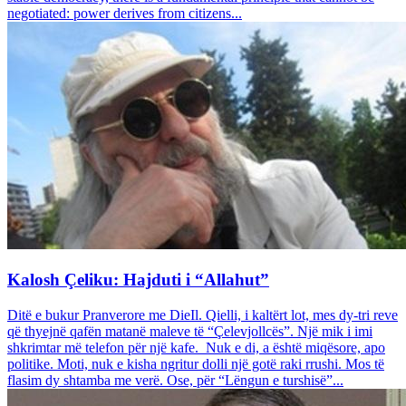
negotiated: power derives from citizens...
Kalosh Çeliku: Hajduti i “Allahut”
Ditë e bukur Pranverore me DieIl. Qielli, i kaltërt lot, mes dy-tri reve
që thyejnë qafën matanë maleve të “Çelevjollcës”. Një mik i imi
shkrimtar më telefon për një kafe. Nuk e di, a është miqësore, apo
politike. Moti, nuk e kisha ngritur dolli një gotë raki rrushi. Mos të
flasim dy shtamba me verë. Ose, për “Lëngun e turshisë”...