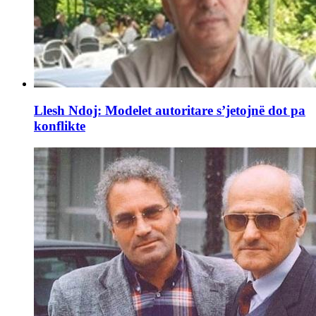
Llesh Ndoj: Modelet autoritare s’jetojnë dot pa
konflikte