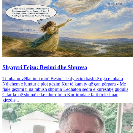
Shyqyri Fejzo: Besimi dhe Shpresa
Ti mbahu vëllai im i mirë Besim Të dy ecim bashkë nga e mbara
Ndjehem e lumtur e plot gëzim Kur të kam ty që çan përpara - Me
fjalë gëzimi ti na mbush shpirtin Ledhaton sedra e kureshtje gudulis
Ç'far ke që shumë e ke ulur ritmin Kur ironia e fatit frelëshuar
gjezdis...