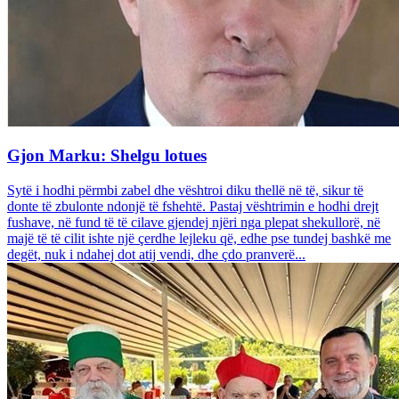
Gjon Marku: Shelgu lotues
Sytë i hodhi përmbi zabel dhe vështroi diku thellë në të, sikur të
donte të zbulonte ndonjë të fshehtë. Pastaj vështrimin e hodhi drejt
fushave, në fund të të cilave gjendej njëri nga plepat shekullorë, në
majë të të cilit ishte një çerdhe lejleku që, edhe pse tundej bashkë me
degët, nuk i ndahej dot atij vendi, dhe çdo pranverë...