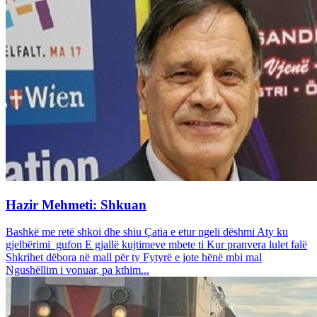
Hazir Mehmeti: Shkuan
Bashkë me retë shkoi dhe shiu Çatia e etur ngeli dëshmi Aty ku
gjelbërimi gufon E gjallë kujtimeve mbete ti Kur pranvera lulet falë
Shkrihet dëbora në mall për ty Fytyrë e jote hënë mbi mal
Ngushëllim i vonuar, pa kthim...