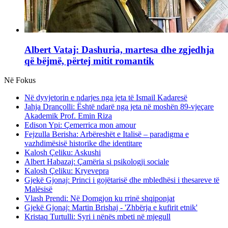
Albert Vataj: Dashuria, martesa dhe zgjedhja
që bëjmë, përtej mitit romantik
Në Fokus
Në dyvjetorin e ndarjes nga jeta të Ismail Kadaresë
Jahja Drançolli: Është ndarë nga jeta në moshën 89-vjeçare
Akademik Prof. Emin Riza
Edison Ypi: Çemerrica mon amour
Fejzulla Berisha: Arbëreshët e Italisë – paradigma e
vazhdimësisë historike dhe identitare
Kalosh Çeliku: Askushi
Albert Habazaj: Çamëria si psikologji sociale
Kalosh Çeliku: Kryevepra
Gjekë Gjonaj: Princi i gojëtarisë dhe mbledhësi i thesareve të
Malësisë
Vlash Prendi: Në Domgjon ku rrinë shqiponjat
Gjekë Gjonaj: Martin Brishaj - 'Zhbërja e kufirit etnik'
Kristaq Turtulli: Syri i nënës mbeti në mjegull