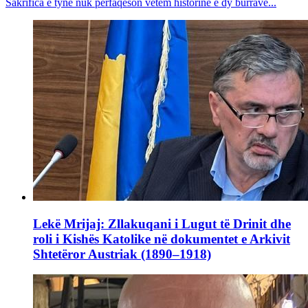
Sakrifica e tyne nuk përfaqëson vetëm historinë e dy burrave...
Lekë Mrijaj: Zllakuqani i Lugut të Drinit dhe
roli i Kishës Katolike në dokumentet e Arkivit
Shtetëror Austriak (1890–1918)