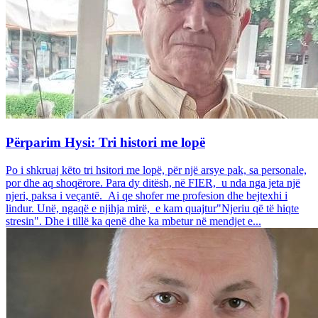
Përparim Hysi: Tri histori me lopë
Po i shkruaj këto tri hsitori me lopë, për një arsye pak, sa personale,
por dhe aq shoqërore. Para dy ditësh, në FIER, u nda nga jeta një
njeri, paksa i veçantë. Ai qe shofer me profesion dhe bejtexhi i
lindur. Unë, ngaqë e njihja mirë, e kam quajtur"Njeriu që të hiqte
stresin". Dhe i tillë ka qenë dhe ka mbetur në mendjet e...