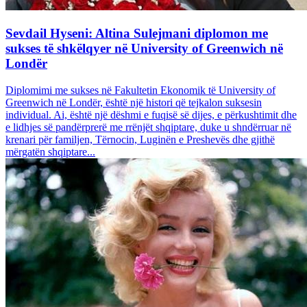
Sevdail Hyseni: Altina Sulejmani diplomon me
sukses të shkëlqyer në University of Greenwich në
Londër
Diplomimi me sukses në Fakultetin Ekonomik të University of
Greenwich në Londër, është një histori që tejkalon suksesin
individual. Ai, është një dëshmi e fuqisë së dijes, e përkushtimit dhe
e lidhjes së pandërprerë me rrënjët shqiptare, duke u shndërruar në
krenari për familjen, Tërnocin, Luginën e Preshevës dhe gjithë
mërgatën shqiptare...