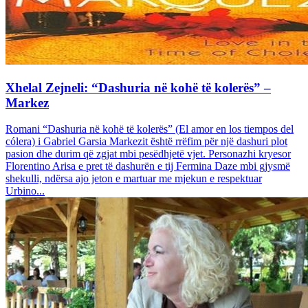
Xhelal Zejneli: “Dashuria në kohë të kolerës” –
Markez
Romani “Dashuria në kohë të kolerës” (El amor en los tiempos del
cólera) i Gabriel Garsia Markezit është rrëfim për një dashuri plot
pasion dhe durim që zgjat mbi pesëdhjetë vjet. Personazhi kryesor
Florentino Arisa e pret të dashurën e tij Fermina Daze mbi gjysmë
shekulli, ndërsa ajo jeton e martuar me mjekun e respektuar
Urbino...