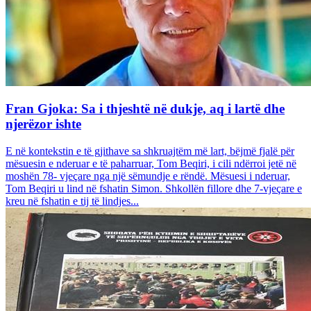
Fran Gjoka: Sa i thjeshtë në dukje, aq i lartë dhe
njerëzor ishte
E në kontekstin e të gjithave sa shkruajtëm më lart, bëjmë fjalë për
mësuesin e nderuar e të paharruar, Tom Beqiri, i cili ndërroi jetë në
moshën 78- vjeçare nga një sëmundje e rëndë. Mësuesi i nderuar,
Tom Beqiri u lind në fshatin Simon. Shkollën fillore dhe 7-vjeçare e
kreu në fshatin e tij të lindjes...