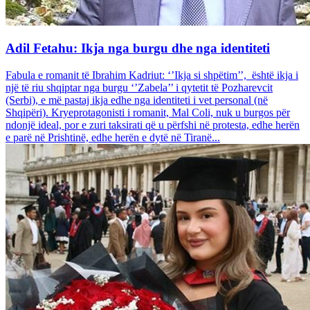
Adil Fetahu: Ikja nga burgu dhe nga identiteti
Fabula e romanit të Ibrahim Kadriut: ‘’Ikja si shpëtim’’, është ikja i
një të riu shqiptar nga burgu ‘’Zabela’’ i qytetit të Pozharevcit
(Serbi), e më pastaj ikja edhe nga identiteti i vet personal (në
Shqipëri). Kryeprotagonisti i romanit, Mal Coli, nuk u burgos për
ndonjë ideal, por e zuri taksirati që u përfshi në protesta, edhe herën
e parë në Prishtinë, edhe herën e dytë në Tiranë...