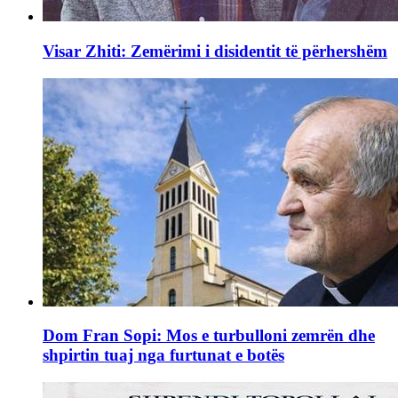
Visar Zhiti: Zemërimi i disidentit të përhershëm
Dom Fran Sopi: Mos e turbulloni zemrën dhe
shpirtin tuaj nga furtunat e botës