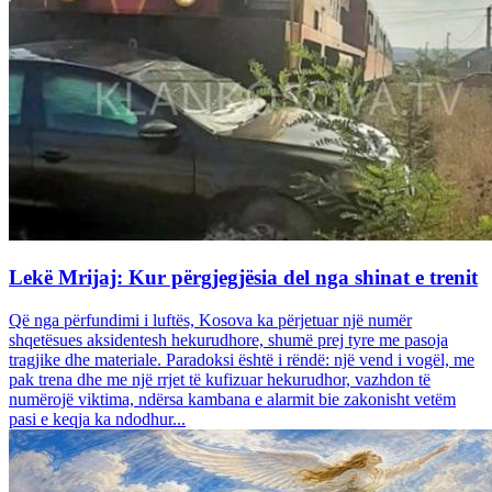
Lekë Mrijaj: Kur përgjegjësia del nga shinat e trenit
Që nga përfundimi i luftës, Kosova ka përjetuar një numër
shqetësues aksidentesh hekurudhore, shumë prej tyre me pasoja
tragjike dhe materiale. Paradoksi është i rëndë: një vend i vogël, me
pak trena dhe me një rrjet të kufizuar hekurudhor, vazhdon të
numërojë viktima, ndërsa kambana e alarmit bie zakonisht vetëm
pasi e keqja ka ndodhur...