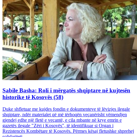
Sabile Basha: Roli i mërgatës shqiptare në kujtesën
historike të Kosovës (58)
Duke shfletuar me kujdes fondin e dokumenteve të lëvizjes ilegale
shqiptare, ndër materialet që më tërhoqën veçanërisht vëmendjen
gjendej edhe një fletë e veçantë, e cila mbante në krye emrin e
gazetës ilegale "Zëri i Kosovës", të identifikuar si Organ i
Rezistencës Kombëtare të Kosovës. Përmes kësaj fletushke shprehej
solidariteti...