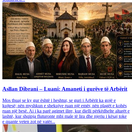
Asllan Dibrani – Luani: Amaneti i gurëve të Arbërit
Mos thuaj se ky gur është i heshtur, se guri i Arbërit ka gojë e
kujtesë; nën myshkun e shekujve ruan një emër, nën plagët e kohës
ruan një besë. Ai i ka parë agimet ilire, kur dielli përkëdhelte altarët e
lashtë, kur shqipja fluturonte mbi male të lira dhe njeriu i kësaj toke
e quante veten zot në vatër...