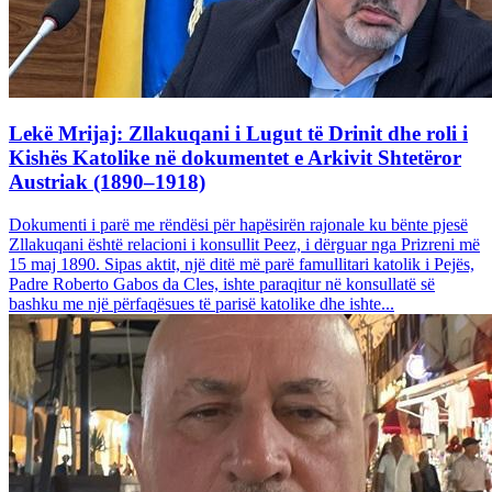
Lekë Mrijaj: Zllakuqani i Lugut të Drinit dhe roli i
Kishës Katolike në dokumentet e Arkivit Shtetëror
Austriak (1890–1918)
Dokumenti i parë me rëndësi për hapësirën rajonale ku bënte pjesë
Zllakuqani është relacioni i konsullit Peez, i dërguar nga Prizreni më
15 maj 1890. Sipas aktit, një ditë më parë famullitari katolik i Pejës,
Padre Roberto Gabos da Cles, ishte paraqitur në konsullatë së
bashku me një përfaqësues të parisë katolike dhe ishte...