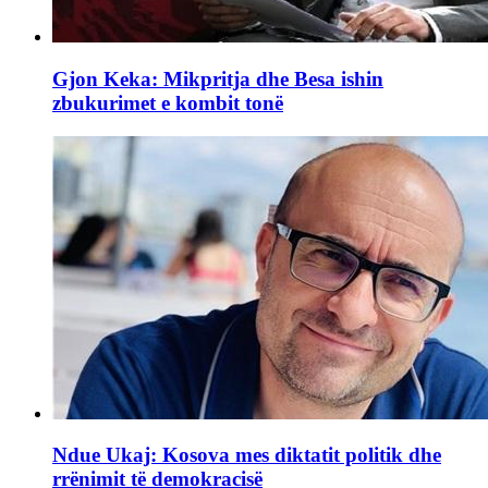
Gjon Keka: Mikpritja dhe Besa ishin
zbukurimet e kombit tonë
Ndue Ukaj: Kosova mes diktatit politik dhe
rrënimit të demokracisë