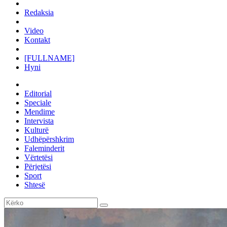
Redaksia
Video
Kontakt
[FULLNAME]
Hyni
Editorial
Speciale
Mendime
Intervista
Kulturë
Udhëpërshkrim
Faleminderit
Vërtetësi
Përjetësi
Sport
Shtesë