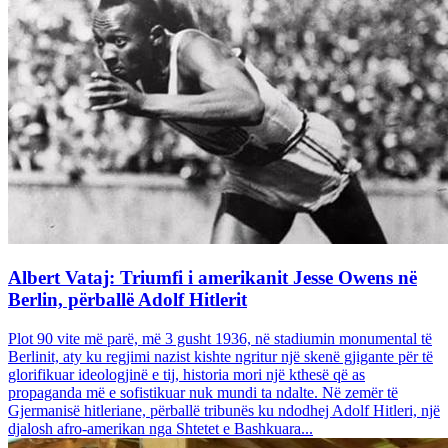
Albert Vataj: Triumfi i amerikanit Jesse Owens në
Berlin, përballë Adolf Hitlerit
Plot 90 vite më parë, më 3 gusht 1936, në stadiumin monumental të
Berlinit, aty ku regjimi nazist kishte ngritur një skenë gjigante për të
glorifikuar ideologjinë e tij, historia mori një kthesë që as
propaganda më e sofistikuar nuk mundi ta ndalte. Në zemër të
Gjermanisë hitleriane, përballë tribunës ku ndodhej Adolf Hitleri, një
djalosh afro-amerikan nga Shtetet e Bashkuara...