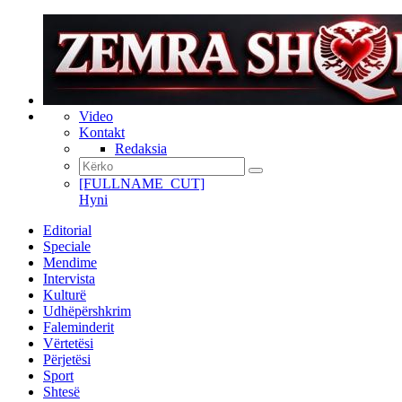
Video
Kontakt
Redaksia
[FULLNAME_CUT]
Hyni
Editorial
Speciale
Mendime
Intervista
Kulturë
Udhëpërshkrim
Faleminderit
Vërtetësi
Përjetësi
Sport
Shtesë