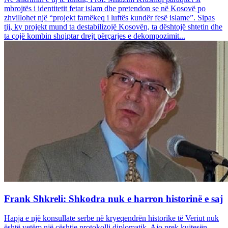
mbrojtës i identitetit fetar islam dhe pretendon se në Kosovë po
zhvillohet një “projekt famëkeq i luftës kundër fesë islame”. Sipas
tij, ky projekt mund ta destabilizojë Kosovën, ta dështojë shtetin dhe
ta çojë kombin shqiptar drejt përçarjes e dekompozimit...
Frank Shkreli: Shkodra nuk e harron historinë e saj
Hapja e një konsullate serbe në kryeqendrën historike të Veriut nuk
është vetëm një çështje protokolli diplomatik. Ajo prek kujtesën