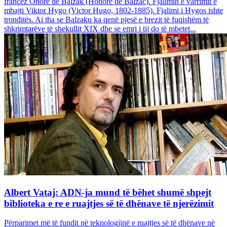
francez Onore dë Balzak (Honoré de Balzac). Fjalimin e varrimit e
mbajti Viktor Hygo (Victor Hugo, 1802-1885). Fjalimi i Hygos ishte
tronditës. Ai tha se Balzaku ka qenë pjesë e brezit të fuqishëm të
shkrimtarëve të shekullit XIX dhe se emri i tij do të mbetet...
Albert Vataj: ADN-ja mund të bëhet shumë shpejt
biblioteka e re e ruajtjes së të dhënave të njerëzimit
Përparimet më të fundit në teknologjinë e ruajtjes së të dhënave në