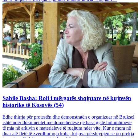
Sabile Basha: Roli i mërgatës shqiptare në kujtesën
historike të Kosovës (54)
Edhe thirrja për protestën dhe demonstratën e organizuar në Bruksel
ishte ndër dokumentet më domethënëse që hasa gjatë hulumtimeve
të mia në arkivin e materialeve të ruajtura ndër vite. Kur e mora në
duar atë fletë të zverdhur nga koha, krijova përshtypjen se po prekja