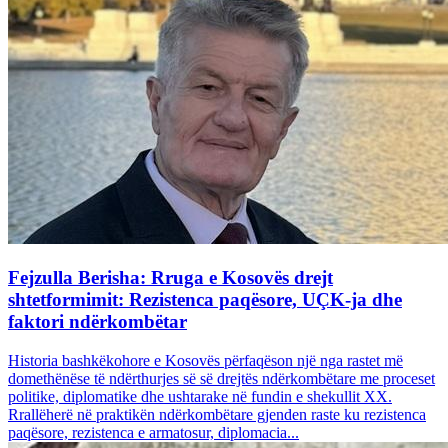
Fejzulla Berisha: Rruga e Kosovës drejt
shtetformimit: Rezistenca paqësore, UÇK-ja dhe
faktori ndërkombëtar
Historia bashkëkohore e Kosovës përfaqëson një nga rastet më
domethënëse të ndërthurjes së së drejtës ndërkombëtare me proceset
politike, diplomatike dhe ushtarake në fundin e shekullit XX.
Rrallëherë në praktikën ndërkombëtare gjenden raste ku rezistenca
paqësore, rezistenca e armatosur, diplomacia...