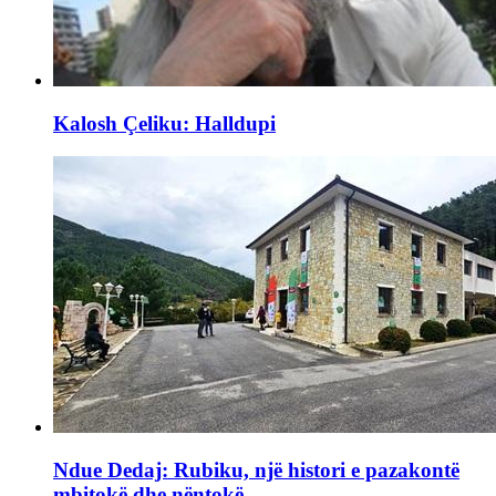
Kalosh Çeliku: Halldupi
Ndue Dedaj: Rubiku, një histori e pazakontë
mbitokë dhe nëntokë