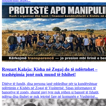
shquheshin nëpër...
Rrezart Kalaja: Kisha në Zogaj do të ndërtohet –
trashëgimia jonë nuk mund të fshihet!
Ditëve të fundit, disa persona janë mbledhur për ta kundërshtuar
ndërtimin e Kishës në Zogaj të Vushtrrisë. Sipas informatave të
banorëve të zonës, shumë prej tyre nuk njihen si banorë të fshatit,
ndërsa disa thuhet se nuk jetojnë fare në komunën e Vushtrrisë...