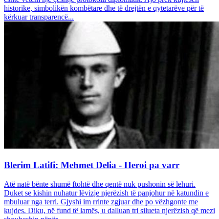
historike, simbolikën kombëtare dhe të drejtën e qytetarëve për të
kërkuar transparencë...
Blerim Latifi: Mehmet Delia - Heroi pa varr
Atë natë bënte shumë ftohtë dhe qentë nuk pushonin së lehuri.
Duket se kishin nuhatur lëvizje njerëzish të panjohur në katundin e
mbuluar nga terri. Gjyshi im rrinte zgjuar dhe po vëzhgonte me
kujdes. Diku, në fund të lamës, u dalluan tri silueta njerëzish që mezi