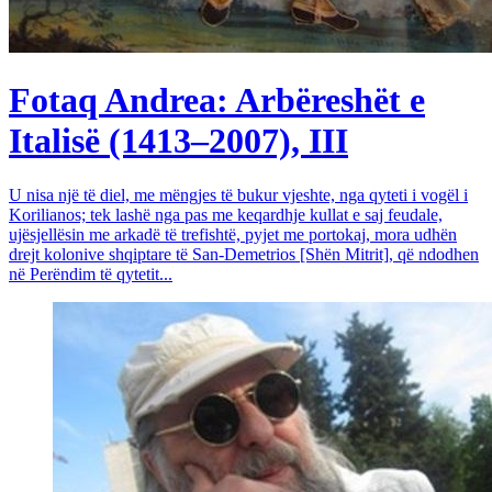
Fotaq Andrea: Arbëreshët e
Italisë (1413–2007), III
U nisa një të diel, me mëngjes të bukur vjeshte, nga qyteti i vogël i
Korilianos; tek lashë nga pas me keqardhje kullat e saj feudale,
ujësjellësin me arkadë të trefishtë, pyjet me portokaj, mora udhën
drejt kolonive shqiptare të San-Demetrios [Shën Mitrit], që ndodhen
në Perëndim të qytetit...