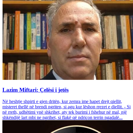
Lazim Miftari: Çelësi i jetës
Në heshtje shpirti e gjen dritën, kur zemra ime hapet drejt qiellit,
misteret thellë në brendi ngriten, si agu kur lëshon rrezet e diellit. - Si
në rreth, udhëtimi ynë shkrihet, aty tek burimi i fshehur në mal, një
shkëndijë lart mbi ne ngrihet, si flakë që ndriçon terrin ngadalë...