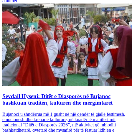
dallimet...
Sevdail Hyseni: Ditët e Diasporës në Bujanoc
bashkuan traditën, kulturën dhe mërgimtarët
Bujanoci u shndërrua më 1 gusht në një qendër të gjallë festimesh,
emocionesh dhe krenarie kulturore, në kuadër të manifestimit
tradicional “Ditët e Diasporës 2026”, një aktivitet që mblodhi
bashkatdhetarë, qytetarë dhe mysafirë për të festuar lidhjen e