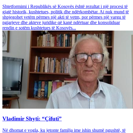
Shtetformimi i Republikës së Kosovës është rezultat i një procesi të
gjatë historik, kushtetues, politik dhe ndërkombëtar. Ai nuk mund të
shpjegohet vetëm përmes një akti të vetm, por përmes një vargu të
ngjarjeve dhe akteve juridike që kanë ndërtuar dhe konsoliduar
rendin e sotëm kushtetues të Kosovës...
Vladimir Shyti: “Çifuti”
Në dhomat e vogla, ku jetonte familja ime ishin shumë ngushtë, të