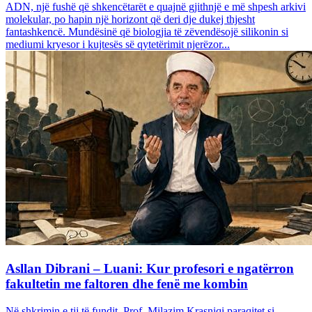
ADN, një fushë që shkencëtarët e quajnë gjithnjë e më shpesh arkivi
molekular, po hapin një horizont që deri dje dukej thjesht
fantashkencë. Mundësinë që biologjia të zëvendësojë silikonin si
mediumi kryesor i kujtesës së qytetërimit njerëzor...
Asllan Dibrani – Luani: Kur profesori e ngatërron
fakultetin me faltoren dhe fenë me kombin
Në shkrimin e tij të fundit, Prof. Milazim Krasniqi paraqitet si