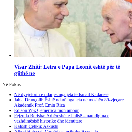
Visar Zhiti: Letra e Papa Leonit është për të
gjithë ne
Në Fokus
Në dyvjetorin e ndarjes nga jeta të Ismail Kadaresë
Jahja Drançolli: Është ndarë nga jeta në moshën 89-vjeçare
Akademik Prof. Emin Riza
Edison Ypi: Çemerrica mon amour
Fejzulla Berisha: Arbëreshët e Italisë – paradigma e
vazhdimësisë historike dhe identitare
Kalosh Çeliku: Askushi
Albert Habazaj: Çamëria si psikologji sociale