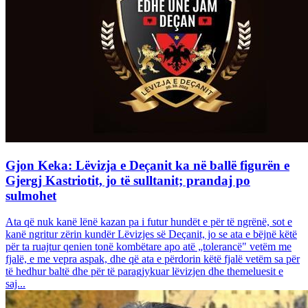
Gjon Keka: Lëvizja e Deçanit ka në ballë figurën e
Gjergj Kastriotit, jo të sulltanit; prandaj po
sulmohet
Ata që nuk kanë lënë kazan pa i futur hundët e për të ngrënë, sot e
kanë ngritur zërin kundër Lëvizjes së Deçanit, jo se ata e bëjnë këtë
për ta ruajtur qenien tonë kombëtare apo atë „tolerancë" vetëm me
fjalë, e me vepra aspak, dhe që ata e përdorin këtë fjalë vetëm sa për
të hedhur baltë dhe për të paragjykuar lëvizjen dhe themeluesit e
saj...