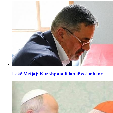
Lekë Mrijaj: Kur shpata fillon të ecë mbi ne