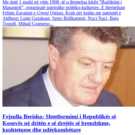
Me datë 1 gusht në vitin 1908 -të u themelua klubi “Bashkimi i
Manastirit”, organizatë patriotike politiko-kulturore. E themeluan
Fehim Zavalani e Gjergj Qiriazi. Krah për krahu me patriotët e
Atdheut: Luigj Gurakuqi, Spiro Bellkameni, Nuçi Naçi, Bajo
Topulli, Mihail Grameno...
Fejzulla Berisha: Shtetformimi i Republikës së
Kosovës në dritën e së drejtës së brendshme,
kushtetuese dhe ndërkombëtare