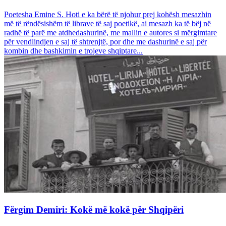
Poetesha Emine S. Hoti e ka bërë të njohur prej kohësh mesazhin
më të rëndësishëm të librave të saj poetikë, ai mesazh ka të bëj në
radhë të parë me atdhedashurinë, me mallin e autores si mërgimtare
për vendlindjen e saj të shtrenjtë, por dhe me dashurinë e saj për
kombin dhe bashkimin e trojeve shqiptare...
Fërgim Demiri: Kokë më kokë për Shqipëri