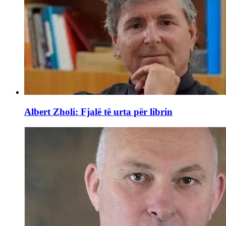
Albert Zholi: Fjalë të urta për librin