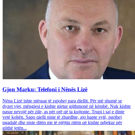
Gjon Marku: Telefoni i Nënës Lizë
Nëna Lizë ishte mësuar të zgjohej para diellit. Për më shumë se
dyzet vjet, mëngjesi e kishte gjetur gjithmonë në këmbë. Nuk kishte
pasur nevojë për zile, as për orë që ta kujtonte. Trupi i saj e dinte
vetë kohën. Sapo qielli niste të zbardhte, ajo hapte sytë, ngrihej
ngadalë dhe niste ditën me të njëjtin ritëm që kishte ndjekur për
gjithë jetën...