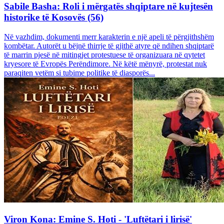
Sabile Basha: Roli i mërgatës shqiptare në kujtesën
historike të Kosovës (56)
Në vazhdim, dokumenti merr karakterin e një apeli të përgjithshëm
kombëtar. Autorët u bëjnë thirrje të gjithë atyre që ndihen shqiptarë
të marrin pjesë në mitingjet protestuese të organizuara në qytetet
kryesore të Evropës Perëndimore. Në këtë mënyrë, protestat nuk
paraqiten vetëm si tubime politike të diasporës...
Viron Kona: Emine S. Hoti - 'Luftëtari i lirisë'