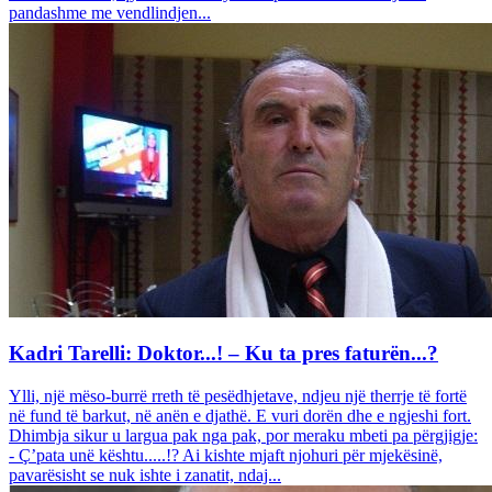
pandashme me vendlindjen...
Kadri Tarelli: Doktor...! – Ku ta pres faturën...?
Ylli, një mëso-burrë rreth të pesëdhjetave, ndjeu një therrje të fortë
në fund të barkut, në anën e djathë. E vuri dorën dhe e ngjeshi fort.
Dhimbja sikur u largua pak nga pak, por meraku mbeti pa përgjigje:
- Ç’pata unë kështu.....!? Ai kishte mjaft njohuri për mjekësinë,
pavarësisht se nuk ishte i zanatit, ndaj...