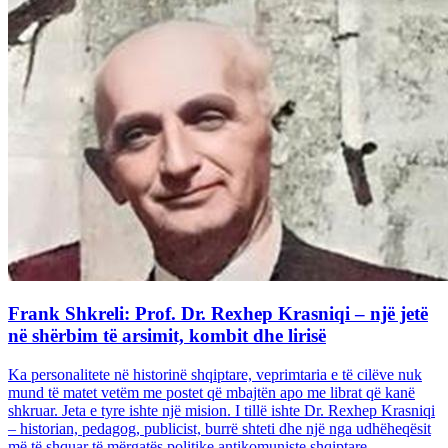
Frank Shkreli: Prof. Dr. Rexhep Krasniqi – një jetë
në shërbim të arsimit, kombit dhe lirisë
Ka personalitete në historinë shqiptare, veprimtaria e të cilëve nuk
mund të matet vetëm me postet që mbajtën apo me librat që kanë
shkruar. Jeta e tyre ishte një mision. I tillë ishte Dr. Rexhep Krasniqi
– historian, pedagog, publicist, burrë shteti dhe një nga udhëheqësit
më të shquar të mërgatës politike antikomuniste shqiptare...