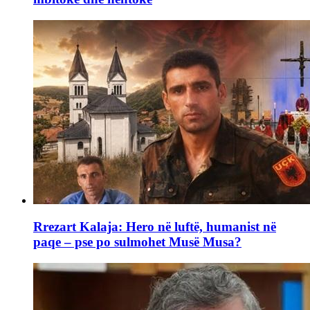
Rrezart Kalaja: Hero në luftë, humanist në
paqe – pse po sulmohet Musë Musa?