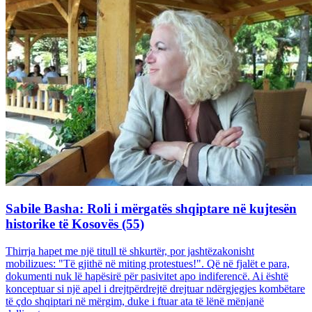
Sabile Basha: Roli i mërgatës shqiptare në kujtesën
historike të Kosovës (55)
Thirrja hapet me një titull të shkurtër, por jashtëzakonisht
mobilizues: "Të gjithë në miting protestues!". Që në fjalët e para,
dokumenti nuk lë hapësirë për pasivitet apo indiferencë. Ai është
konceptuar si një apel i drejtpërdrejtë drejtuar ndërgjegjes kombëtare
të çdo shqiptari në mërgim, duke i ftuar ata të lënë mënjanë