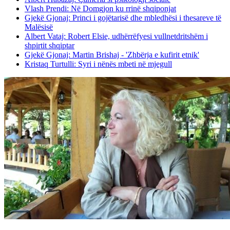
Vlash Prendi: Në Domgjon ku rrinë shqiponjat
Gjekë Gjonaj: Princi i gojëtarisë dhe mbledhësi i thesareve të
Malësisë
Albert Vataj: Robert Elsie, udhërrëfyesi vullnetdritshëm i
shpirtit shqiptar
Gjekë Gjonaj: Martin Brishaj - 'Zhbërja e kufirit etnik'
Kristaq Turtulli: Syri i nënës mbeti në mjegull