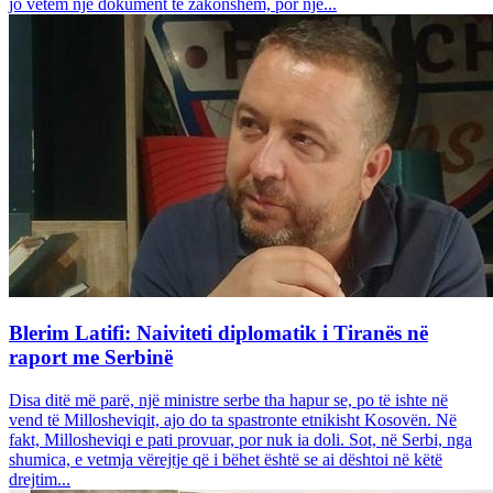
jo vetëm një dokument të zakonshëm, por një...
Blerim Latifi: Naiviteti diplomatik i Tiranës në
raport me Serbinë
Disa ditë më parë, një ministre serbe tha hapur se, po të ishte në
vend të Millosheviqit, ajo do ta spastronte etnikisht Kosovën. Në
fakt, Millosheviqi e pati provuar, por nuk ia doli. Sot, në Serbi, nga
shumica, e vetmja vërejtje që i bëhet është se ai dështoi në këtë
drejtim...