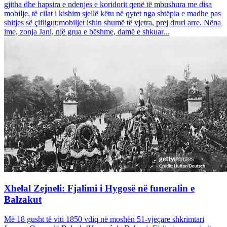
gjitha dhe hapsira e ndenjes e koridorit qenë të mbushura me disa
mobilje, të cilat i kishim sjellë këtu në qytet nga shtëpia e madhe pas
shitjes së çifligut;mobiljet ishin shumë të vjetra, prej druri arre. Nëna
ime, zonja Jani, një grua e bëshme, damë e shkuar...
Xhelal Zejneli: Fjalimi i Hygosë në funeralin e
Balzakut
Më 18 gusht të viti 1850 vdiq në moshën 51-vjeçare shkrimtari