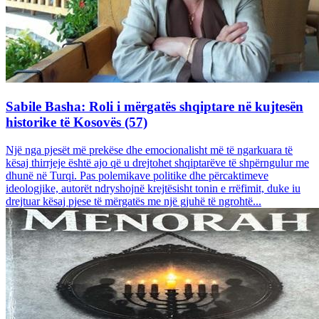
Sabile Basha: Roli i mërgatës shqiptare në kujtesën
historike të Kosovës (57)
Një nga pjesët më prekëse dhe emocionalisht më të ngarkuara të
kësaj thirrjeje është ajo që u drejtohet shqiptarëve të shpërngulur me
dhunë në Turqi. Pas polemikave politike dhe përcaktimeve
ideologjike, autorët ndryshojnë krejtësisht tonin e rrëfimit, duke iu
drejtuar kësaj pjese të mërgatës me një gjuhë të ngrohtë...