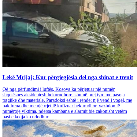
Lekë Mrijaj: Kur përgjegjësia del nga shinat e trenit
Që nga përfundimi i luftës, Kosova ka përjetuar një numër
shqetësues aksidentesh hekurudhore, shumë prej tyre me pasoja
tragjike dhe materiale. Paradoksi është i rëndë: një vend i vogël, me
pak trena dhe me një rrjet të kufizuar hekurudhor, vazhdon të
numërojë viktima, ndërsa kambana e alarmit bie zakonisht vetëm
pasi e keqja ka ndodhur...