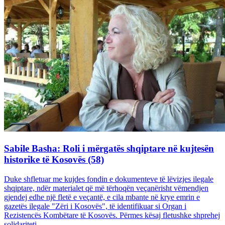
Sabile Basha: Roli i mërgatës shqiptare në kujtesën
historike të Kosovës (58)
Duke shfletuar me kujdes fondin e dokumenteve të lëvizjes ilegale
shqiptare, ndër materialet që më tërhoqën veçanërisht vëmendjen
gjendej edhe një fletë e veçantë, e cila mbante në krye emrin e
gazetës ilegale "Zëri i Kosovës", të identifikuar si Organ i
Rezistencës Kombëtare të Kosovës. Përmes kësaj fletushke shprehej
solidariteti...