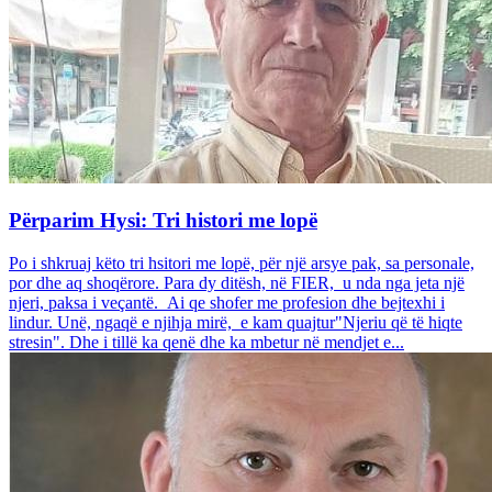
Përparim Hysi: Tri histori me lopë
Po i shkruaj këto tri hsitori me lopë, për një arsye pak, sa personale,
por dhe aq shoqërore. Para dy ditësh, në FIER, u nda nga jeta një
njeri, paksa i veçantë. Ai qe shofer me profesion dhe bejtexhi i
lindur. Unë, ngaqë e njihja mirë, e kam quajtur"Njeriu që të hiqte
stresin". Dhe i tillë ka qenë dhe ka mbetur në mendjet e...