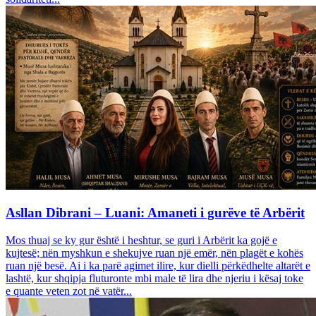
Asllan Dibrani – Luani: Amaneti i gurëve të Arbërit
Mos thuaj se ky gur është i heshtur, se guri i Arbërit ka gojë e
kujtesë; nën myshkun e shekujve ruan një emër, nën plagët e kohës
ruan një besë. Ai i ka parë agimet ilire, kur dielli përkëdhelte altarët e
lashtë, kur shqipja fluturonte mbi male të lira dhe njeriu i kësaj toke
e quante veten zot në vatër...