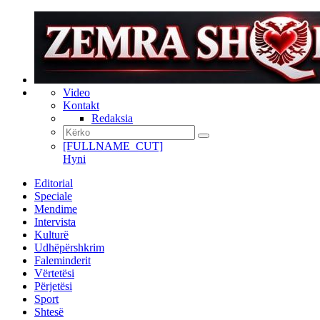
Video
Kontakt
Redaksia
[FULLNAME_CUT]
Hyni
Editorial
Speciale
Mendime
Intervista
Kulturë
Udhëpërshkrim
Faleminderit
Vërtetësi
Përjetësi
Sport
Shtesë