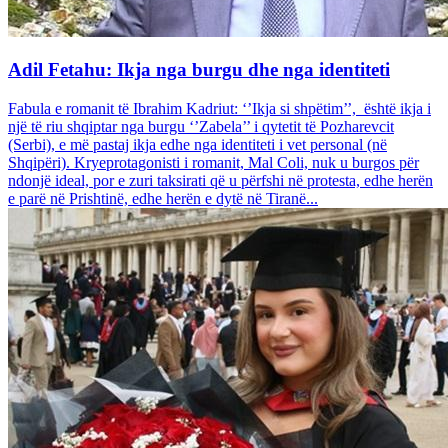
Adil Fetahu: Ikja nga burgu dhe nga identiteti
Fabula e romanit të Ibrahim Kadriut: ‘’Ikja si shpëtim’’, është ikja i
një të riu shqiptar nga burgu ‘’Zabela’’ i qytetit të Pozharevcit
(Serbi), e më pastaj ikja edhe nga identiteti i vet personal (në
Shqipëri). Kryeprotagonisti i romanit, Mal Coli, nuk u burgos për
ndonjë ideal, por e zuri taksirati që u përfshi në protesta, edhe herën
e parë në Prishtinë, edhe herën e dytë në Tiranë...