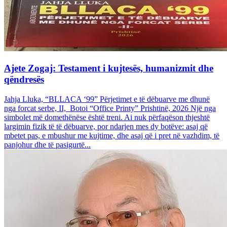
Ajete Zogaj: Testament i kujtesës, humanizmit dhe
qëndresës
Jahja Lluka, “BLLACA ‘99” Përjetimet e të dëbuarve me dhunë
nga forcat serbe, II, Botoi “Office Printy” Prishtinë, 2026 Një nga
simbolet më domethënëse është treni. Ai nuk përfaqëson thjeshtë
largimin fizik të të dëbuarve, por ndarjen mes dy botëve: asaj që
mbetet pas, e mbushur me kujtime, dhe asaj që i pret në vazhdim, të
panjohur dhe të pasigurtë...