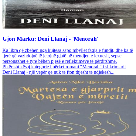
Gjon Marku: Deni Llanaj - 'Menorah'
Ka libra që zbehen nga kujtesa sapo mbyllet faqja e fundit, dhe ka të
tjerë që vazhdojnë të jetojnë gjatë në mendjen e lexuesit, sepse
personazhet e tyre bëhen pjesë e reflektimeve të përditshme.
Pikërisht kësaj kategorie i përket romani "Menorah" i shkrimtarit
Deni Llanaj - një vepër që nuk të fton thjesht të ndjekësh...