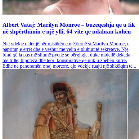
Albert Vataj: Marilyn Monroe – buzëqeshja që u fik
në shpërthimin e një ylli, 64 vite që ndaluan kohën
Një vdekje e denjë për mistikën e një ikonë si Marilyn Monroe, e
papritur, e errët dhe e veshur me velin e pluhurt të sekreteve. Një
fund që la pas më shumë pyetje se përgjigje, duke mbjellë dekada
me trille, hipoteza dhe teori konspirative që nuk u zbehën kurrë.
Edhe në panoramën e saj mortore, ajo vdekje ruajti një shkëlqim të...