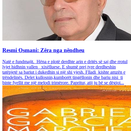
Resmi Osmani: Zëra nga nëndheu
Natë e fundmajit. Hëna e plotë derdhte arin e dritës së saj dhe rrotul
lyjet hidhnin vallen xixëlluese. E shumë prej tyre derdheshin
tatëpjetë sa bariut i dukedhin si një shi yjesh. Flladi kishte amzën e
trëndelinës. Delet kullosnin,kumborët tingëllonin dhe bariu nisi ti
binte fyellit me një melodi trimërore. Papritur, atij ju bë se dëgjoi...