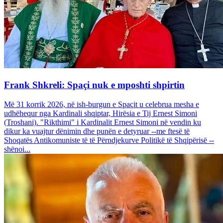
Frank Shkreli: Spaçi nuk e mposhti shpirtin
Më 31 korrik 2026, në ish-burgun e Spaçit u celebrua mesha e
udhëhequr nga Kardinali shqiptar, Hirësia e Tij Ernest Simoni
(Troshani). "Rikthimi" i Kardinalit Ernest Simoni në vendin ku
dikur ka vuajtur dënimin dhe punën e detyruar --me ftesë të
Shoqatës Antikomuniste të të Përndjekurve Politikë të Shqipërisë --
shënoi...