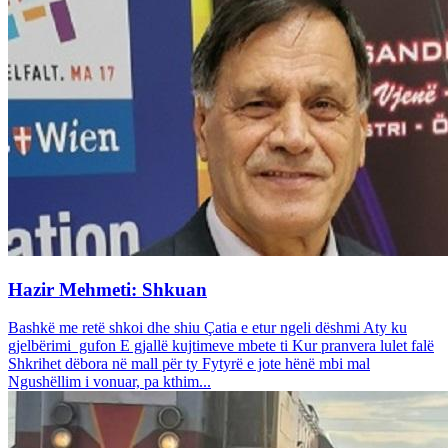
Hazir Mehmeti: Shkuan
Bashkë me retë shkoi dhe shiu Çatia e etur ngeli dëshmi Aty ku
gjelbërimi gufon E gjallë kujtimeve mbete ti Kur pranvera lulet falë
Shkrihet dëbora në mall për ty Fytyrë e jote hënë mbi mal
Ngushëllim i vonuar, pa kthim...