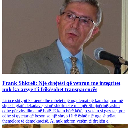
Frank Shkreli: Një drejtësi që vepron me integritet
nuk ka arsye t’i frikësohet transparencës
Liria e shtypit ka qenë dhe mbetet një nga temat që kam trajtuar më
shpesh gjatë dekadave, si në shkrimet e mia për Shqipërinë, ashtu
edhe për zhvillimet në botë. E kam bërë këtë jo vetëm si gazetar, por
edhe si qytetar që beson se një shtyp i lirë është një nga shtyllat
themelore të demokracisë. Ai nuk mbron vetëm të drejtën e...