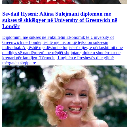
Sevdail Hyseni: Altina Sulejmani diplomon me
sukses të shkëlqyer në University of Greenwich në
Londër
Diplomimi me sukses në Fakultetin Ekonomik të University of
Greenwich në Londër, është një histori që tejkalon suksesin
individual. Ai, është një dëshmi e fuqisë së dijes, e përkushtimit dhe
e lidhjes së pandërprerë me rrënjët shqiptare, duke u shndërruar në
krenari për familjen, Tërnocin, Luginën e Preshevës dhe gjithë
mërgatën shqiptare...