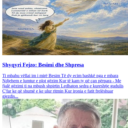
Shyqyri Fejzo: Besimi dhe Shpresa
Ti mbahu vëllai im i mirë Besim Të dy ecim bashkë nga e mbara
Ndjehem e lumtur e plot gëzim Kur të kam ty që çan përpara - Me
fjalë gëzimi ti na mbush shpirtin Ledhaton sedra e kureshtje gudulis
Ç'far ke që shumë e ke ulur ritmin Kur ironia e fatit frelëshuar
gjezdis...