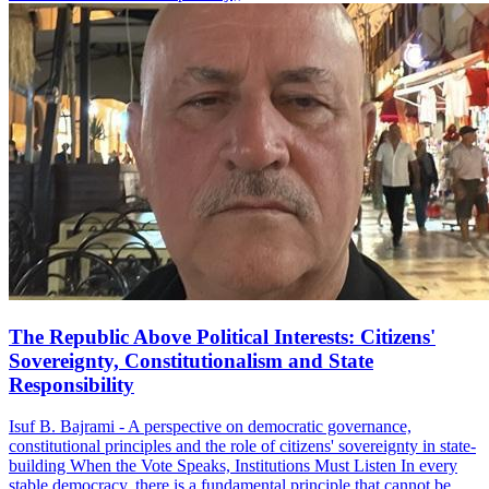
The Republic Above Political Interests: Citizens'
Sovereignty, Constitutionalism and State
Responsibility
Isuf B. Bajrami - A perspective on democratic governance,
constitutional principles and the role of citizens' sovereignty in state-
building When the Vote Speaks, Institutions Must Listen In every
stable democracy, there is a fundamental principle that cannot be