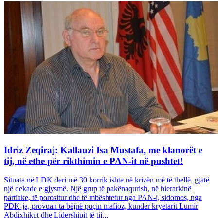
Idriz Zeqiraj: Kallauzi Isa Mustafa, me klanorët e
tij, në ethe për rikthimin e PAN-it në pushtet!
Situata në LDK deri më 30 korrik ishte në krizën më të thellë, gjatë
një dekade e gjysmë. Një grup të pakënaqurish, në hierarkinë
partiake, të porositur dhe të mbështetur nga PAN-i, sidomos, nga
PDK-ja, provuan ta bëjnë puçin mafioz, kundër kryetarit Lumir
Abdixhikut dhe Lidershipit të tij.,,