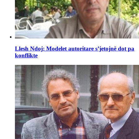
Llesh Ndoj: Modelet autoritare s’jetojnë dot pa
konflikte