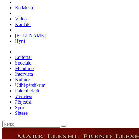
Redaksia
Video
Kontakt
[FULLNAME]
Hyni
Editorial
Speciale
Mendime
Intervista
Kulturë
Udhëpërshkrim
Faleminderit
Vërtetësi
Përjetësi
Sport
Shtesë