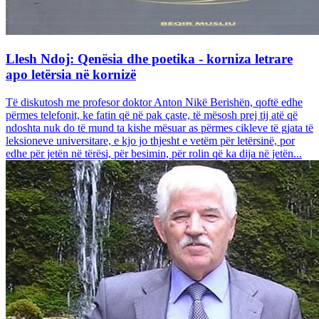
Llesh Ndoj: Qenësia dhe poetika - korniza letrare
apo letërsia në kornizë
Të diskutosh me profesor doktor Anton Nikë Berishën, qoftë edhe
përmes telefonit, ke fatin që në pak çaste, të mësosh prej tij atë që
ndoshta nuk do të mund ta kishe mësuar as përmes cikleve të gjata të
leksioneve universitare, e kjo jo thjesht e vetëm për letërsinë, por
edhe për jetën në tërësi, për besimin, për rolin që ka dija në jetën...