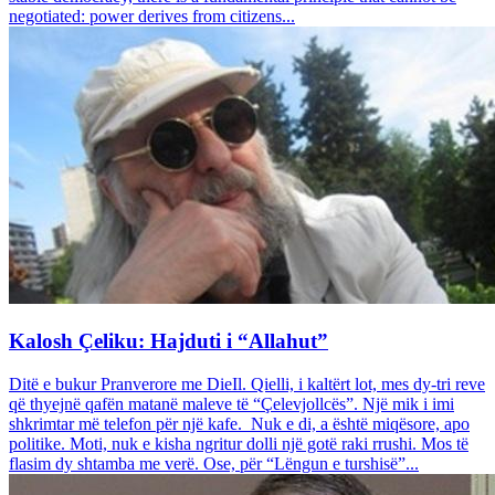
negotiated: power derives from citizens...
Kalosh Çeliku: Hajduti i “Allahut”
Ditë e bukur Pranverore me DieIl. Qielli, i kaltërt lot, mes dy-tri reve
që thyejnë qafën matanë maleve të “Çelevjollcës”. Një mik i imi
shkrimtar më telefon për një kafe. Nuk e di, a është miqësore, apo
politike. Moti, nuk e kisha ngritur dolli një gotë raki rrushi. Mos të
flasim dy shtamba me verë. Ose, për “Lëngun e turshisë”...