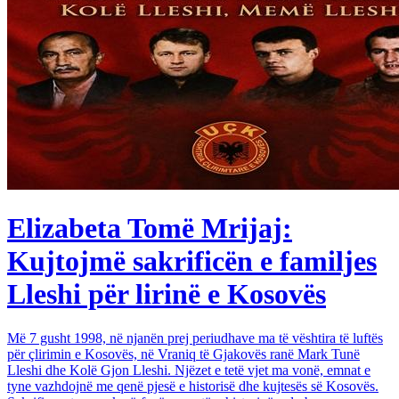
Elizabeta Tomë Mrijaj:
Kujtojmë sakrificën e familjes
Lleshi për lirinë e Kosovës
Më 7 gusht 1998, në njanën prej periudhave ma të vështira të luftës
për çlirimin e Kosovës, në Vraniq të Gjakovës ranë Mark Tunë
Lleshi dhe Kolë Gjon Lleshi. Njëzet e tetë vjet ma vonë, emnat e
tyne vazhdojnë me qenë pjesë e historisë dhe kujtesës së Kosovës.