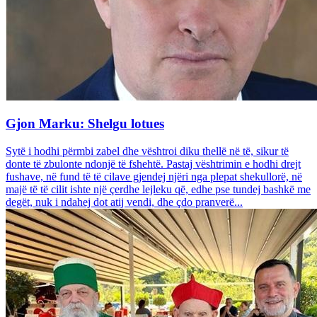
Gjon Marku: Shelgu lotues
Sytë i hodhi përmbi zabel dhe vështroi diku thellë në të, sikur të
donte të zbulonte ndonjë të fshehtë. Pastaj vështrimin e hodhi drejt
fushave, në fund të të cilave gjendej njëri nga plepat shekullorë, në
majë të të cilit ishte një çerdhe lejleku që, edhe pse tundej bashkë me
degët, nuk i ndahej dot atij vendi, dhe çdo pranverë...