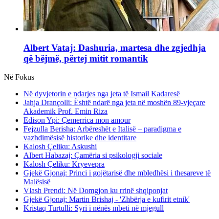
Albert Vataj: Dashuria, martesa dhe zgjedhja
që bëjmë, përtej mitit romantik
Në Fokus
Në dyvjetorin e ndarjes nga jeta të Ismail Kadaresë
Jahja Drançolli: Është ndarë nga jeta në moshën 89-vjeçare
Akademik Prof. Emin Riza
Edison Ypi: Çemerrica mon amour
Fejzulla Berisha: Arbëreshët e Italisë – paradigma e
vazhdimësisë historike dhe identitare
Kalosh Çeliku: Askushi
Albert Habazaj: Çamëria si psikologji sociale
Kalosh Çeliku: Kryevepra
Gjekë Gjonaj: Princi i gojëtarisë dhe mbledhësi i thesareve të
Malësisë
Vlash Prendi: Në Domgjon ku rrinë shqiponjat
Gjekë Gjonaj: Martin Brishaj - 'Zhbërja e kufirit etnik'
Kristaq Turtulli: Syri i nënës mbeti në mjegull