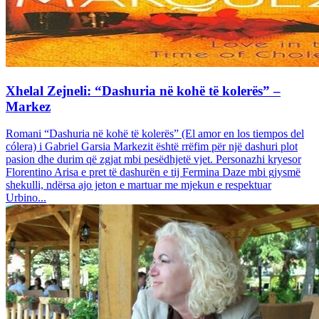
Xhelal Zejneli: “Dashuria në kohë të kolerës” –
Markez
Romani “Dashuria në kohë të kolerës” (El amor en los tiempos del
cólera) i Gabriel Garsia Markezit është rrëfim për një dashuri plot
pasion dhe durim që zgjat mbi pesëdhjetë vjet. Personazhi kryesor
Florentino Arisa e pret të dashurën e tij Fermina Daze mbi gjysmë
shekulli, ndërsa ajo jeton e martuar me mjekun e respektuar
Urbino...