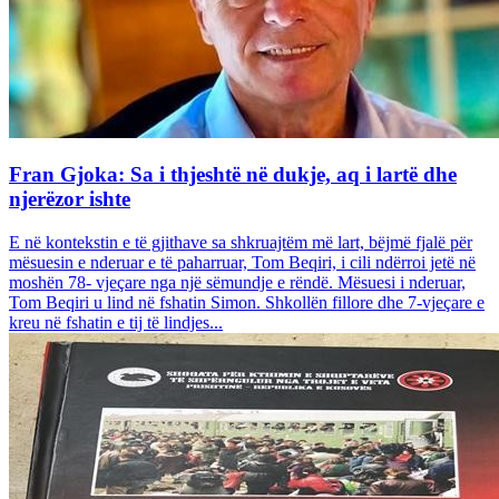
Fran Gjoka: Sa i thjeshtë në dukje, aq i lartë dhe
njerëzor ishte
E në kontekstin e të gjithave sa shkruajtëm më lart, bëjmë fjalë për
mësuesin e nderuar e të paharruar, Tom Beqiri, i cili ndërroi jetë në
moshën 78- vjeçare nga një sëmundje e rëndë. Mësuesi i nderuar,
Tom Beqiri u lind në fshatin Simon. Shkollën fillore dhe 7-vjeçare e
kreu në fshatin e tij të lindjes...