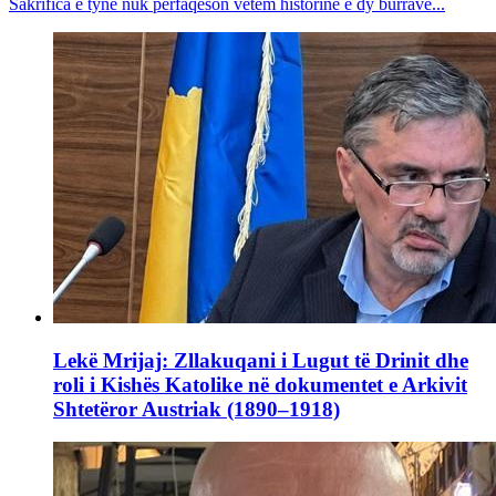
Sakrifica e tyne nuk përfaqëson vetëm historinë e dy burrave...
Lekë Mrijaj: Zllakuqani i Lugut të Drinit dhe
roli i Kishës Katolike në dokumentet e Arkivit
Shtetëror Austriak (1890–1918)