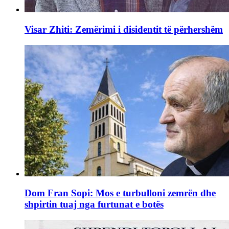
Visar Zhiti: Zemërimi i disidentit të përhershëm
Dom Fran Sopi: Mos e turbulloni zemrën dhe
shpirtin tuaj nga furtunat e botës