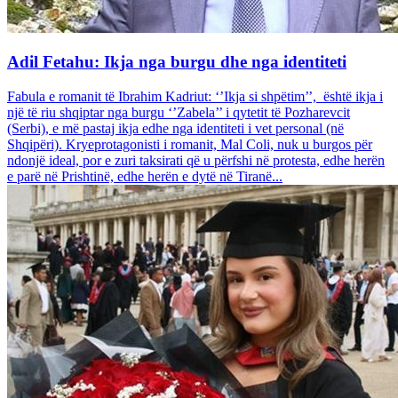
Adil Fetahu: Ikja nga burgu dhe nga identiteti
Fabula e romanit të Ibrahim Kadriut: ‘’Ikja si shpëtim’’, është ikja i
një të riu shqiptar nga burgu ‘’Zabela’’ i qytetit të Pozharevcit
(Serbi), e më pastaj ikja edhe nga identiteti i vet personal (në
Shqipëri). Kryeprotagonisti i romanit, Mal Coli, nuk u burgos për
ndonjë ideal, por e zuri taksirati që u përfshi në protesta, edhe herën
e parë në Prishtinë, edhe herën e dytë në Tiranë...