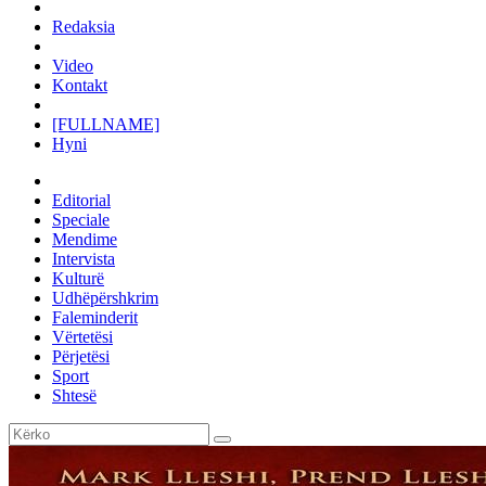
Redaksia
Video
Kontakt
[FULLNAME]
Hyni
Editorial
Speciale
Mendime
Intervista
Kulturë
Udhëpërshkrim
Faleminderit
Vërtetësi
Përjetësi
Sport
Shtesë