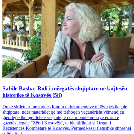
Sabile Basha: Roli i mërgatës shqiptare në kujtesën
historike të Kosovës (58)
Duke shfletuar me kujdes fondin e dokumenteve të lëvizjes ilegale
shqiptare, ndër materialet që më tërhoqën veçanërisht vëmendjen
gjendej edhe një fletë e veçantë, e cila mbante në krye emrin e
gazetës ilegale "Zëri i Kosovës", të identifikuar si Organ i
Rezistencës Kombëtare të Kosovës. Përmes kësaj fletushke shprehej
solidariteti...