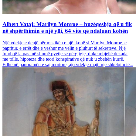
Albert Vataj: Marilyn Monroe – buzëqeshja që u fik
në shpërthimin e një ylli, 64 vite që ndaluan kohën
Një vdekje e denjë për mistikën e një ikonë si Marilyn Monroe, e
papritur, e errët dhe e veshur me velin e pluhurt të sekreteve. Një
fund që la pas më shumë pyetje se përgjigje, duke mbjellë dekada
me trille, hipoteza dhe teori konspirative që nuk u zbehën kurrë.
Edhe në panoramën e saj mortore, ajo vdekje ruajti një shkëlqim të...