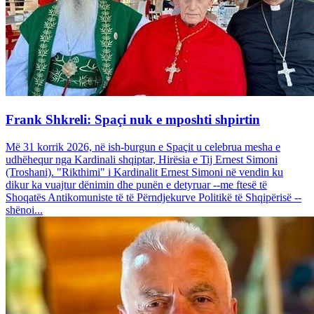
Frank Shkreli: Spaçi nuk e mposhti shpirtin
Më 31 korrik 2026, në ish-burgun e Spaçit u celebrua mesha e
udhëhequr nga Kardinali shqiptar, Hirësia e Tij Ernest Simoni
(Troshani). "Rikthimi" i Kardinalit Ernest Simoni në vendin ku
dikur ka vuajtur dënimin dhe punën e detyruar --me ftesë të
Shoqatës Antikomuniste të të Përndjekurve Politikë të Shqipërisë --
shënoi...