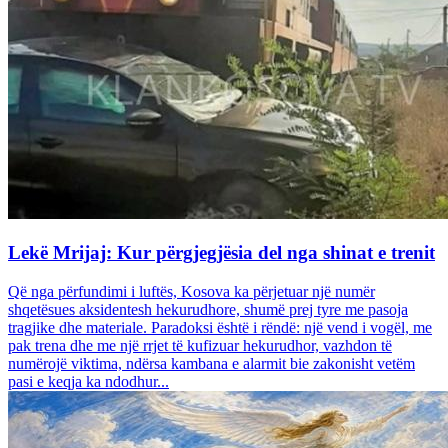
Lekë Mrijaj: Kur përgjegjësia del nga shinat e trenit
Që nga përfundimi i luftës, Kosova ka përjetuar një numër
shqetësues aksidentesh hekurudhore, shumë prej tyre me pasoja
tragjike dhe materiale. Paradoksi është i rëndë: një vend i vogël, me
pak trena dhe me një rrjet të kufizuar hekurudhor, vazhdon të
numërojë viktima, ndërsa kambana e alarmit bie zakonisht vetëm
pasi e keqja ka ndodhur...