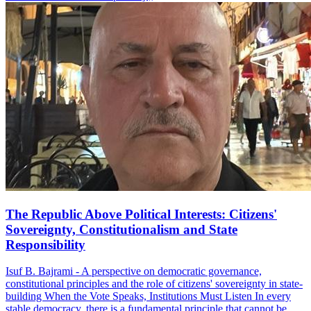
The Republic Above Political Interests: Citizens'
Sovereignty, Constitutionalism and State
Responsibility
Isuf B. Bajrami - A perspective on democratic governance,
constitutional principles and the role of citizens' sovereignty in state-
building When the Vote Speaks, Institutions Must Listen In every
stable democracy, there is a fundamental principle that cannot be