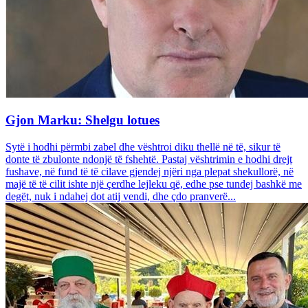
Gjon Marku: Shelgu lotues
Sytë i hodhi përmbi zabel dhe vështroi diku thellë në të, sikur të
donte të zbulonte ndonjë të fshehtë. Pastaj vështrimin e hodhi drejt
fushave, në fund të të cilave gjendej njëri nga plepat shekullorë, në
majë të të cilit ishte një çerdhe lejleku që, edhe pse tundej bashkë me
degët, nuk i ndahej dot atij vendi, dhe çdo pranverë...