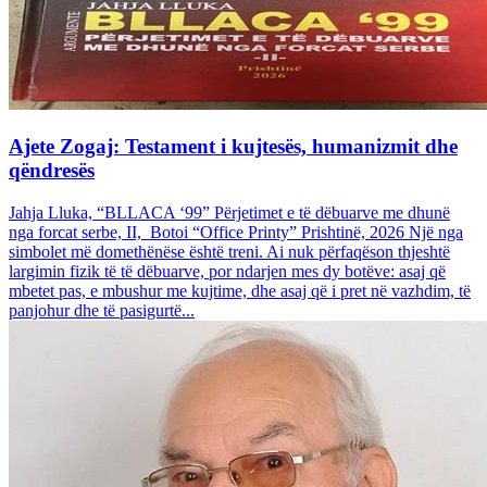
Ajete Zogaj: Testament i kujtesës, humanizmit dhe
qëndresës
Jahja Lluka, “BLLACA ‘99” Përjetimet e të dëbuarve me dhunë
nga forcat serbe, II, Botoi “Office Printy” Prishtinë, 2026 Një nga
simbolet më domethënëse është treni. Ai nuk përfaqëson thjeshtë
largimin fizik të të dëbuarve, por ndarjen mes dy botëve: asaj që
mbetet pas, e mbushur me kujtime, dhe asaj që i pret në vazhdim, të
panjohur dhe të pasigurtë...