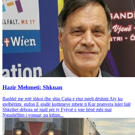
Hazir Mehmeti: Shkuan
Bashkë me retë shkoi dhe shiu Çatia e etur ngeli dëshmi Aty ku
gjelbërimi gufon E gjallë kujtimeve mbete ti Kur pranvera lulet falë
Shkrihet dëbora në mall për ty Fytyrë e jote hënë mbi mal
Ngushëllim i vonuar, pa kthim...