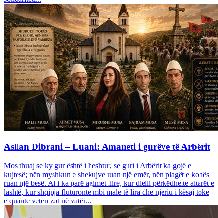
Asllan Dibrani – Luani: Amaneti i gurëve të Arbërit
Mos thuaj se ky gur është i heshtur, se guri i Arbërit ka gojë e
kujtesë; nën myshkun e shekujve ruan një emër, nën plagët e kohës
ruan një besë. Ai i ka parë agimet ilire, kur dielli përkëdhelte altarët e
lashtë, kur shqipja fluturonte mbi male të lira dhe njeriu i kësaj toke
e quante veten zot në vatër...