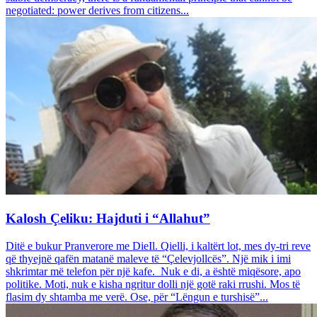
negotiated: power derives from citizens...
Kalosh Çeliku: Hajduti i “Allahut”
Ditë e bukur Pranverore me DieIl. Qielli, i kaltërt lot, mes dy-tri reve
që thyejnë qafën matanë maleve të “Çelevjollcës”. Një mik i imi
shkrimtar më telefon për një kafe. Nuk e di, a është miqësore, apo
politike. Moti, nuk e kisha ngritur dolli një gotë raki rrushi. Mos të
flasim dy shtamba me verë. Ose, për “Lëngun e turshisë”...