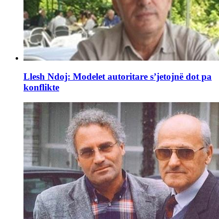
Llesh Ndoj: Modelet autoritare s’jetojnë dot pa
konflikte