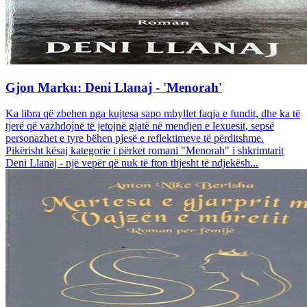
Gjon Marku: Deni Llanaj - 'Menorah'
Ka libra që zbehen nga kujtesa sapo mbyllet faqja e fundit, dhe ka të
tjerë që vazhdojnë të jetojnë gjatë në mendjen e lexuesit, sepse
personazhet e tyre bëhen pjesë e reflektimeve të përditshme.
Pikërisht kësaj kategorie i përket romani "Menorah" i shkrimtarit
Deni Llanaj - një vepër që nuk të fton thjesht të ndjekësh...