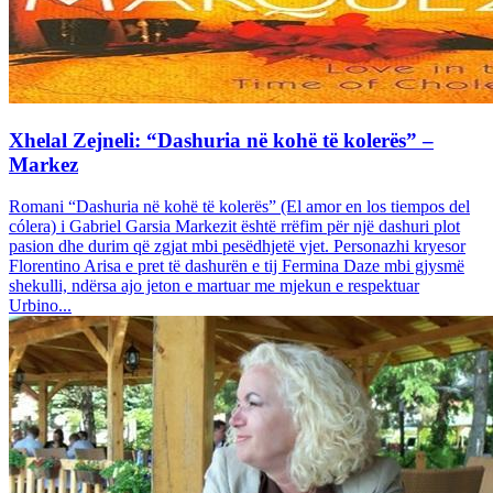
Xhelal Zejneli: “Dashuria në kohë të kolerës” –
Markez
Romani “Dashuria në kohë të kolerës” (El amor en los tiempos del
cólera) i Gabriel Garsia Markezit është rrëfim për një dashuri plot
pasion dhe durim që zgjat mbi pesëdhjetë vjet. Personazhi kryesor
Florentino Arisa e pret të dashurën e tij Fermina Daze mbi gjysmë
shekulli, ndërsa ajo jeton e martuar me mjekun e respektuar
Urbino...