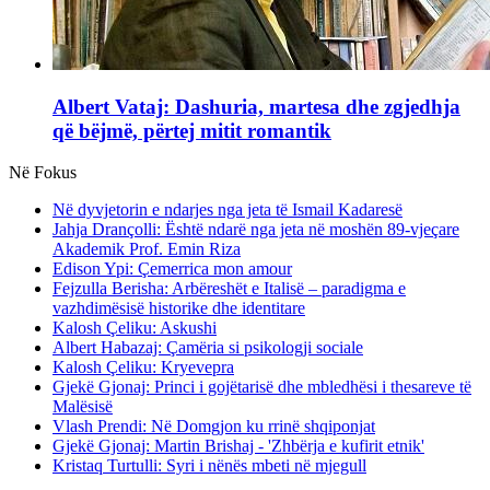
Albert Vataj: Dashuria, martesa dhe zgjedhja
që bëjmë, përtej mitit romantik
Në Fokus
Në dyvjetorin e ndarjes nga jeta të Ismail Kadaresë
Jahja Drançolli: Është ndarë nga jeta në moshën 89-vjeçare
Akademik Prof. Emin Riza
Edison Ypi: Çemerrica mon amour
Fejzulla Berisha: Arbëreshët e Italisë – paradigma e
vazhdimësisë historike dhe identitare
Kalosh Çeliku: Askushi
Albert Habazaj: Çamëria si psikologji sociale
Kalosh Çeliku: Kryevepra
Gjekë Gjonaj: Princi i gojëtarisë dhe mbledhësi i thesareve të
Malësisë
Vlash Prendi: Në Domgjon ku rrinë shqiponjat
Gjekë Gjonaj: Martin Brishaj - 'Zhbërja e kufirit etnik'
Kristaq Turtulli: Syri i nënës mbeti në mjegull