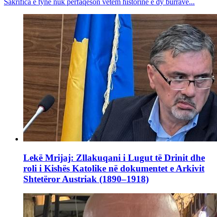
Sakrifica e tyne nuk përfaqëson vetëm historinë e dy burrave...
Lekë Mrijaj: Zllakuqani i Lugut të Drinit dhe
roli i Kishës Katolike në dokumentet e Arkivit
Shtetëror Austriak (1890–1918)