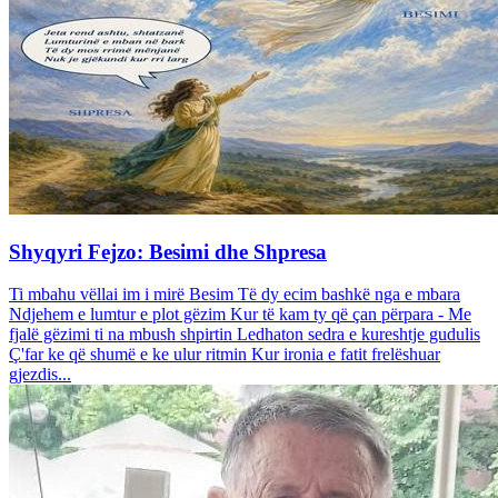
Shyqyri Fejzo: Besimi dhe Shpresa
Ti mbahu vëllai im i mirë Besim Të dy ecim bashkë nga e mbara
Ndjehem e lumtur e plot gëzim Kur të kam ty që çan përpara - Me
fjalë gëzimi ti na mbush shpirtin Ledhaton sedra e kureshtje gudulis
Ç'far ke që shumë e ke ulur ritmin Kur ironia e fatit frelëshuar
gjezdis...