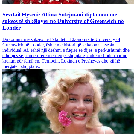
Sevdail Hyseni: Altina Sulejmani diplomon me
sukses të shkëlqyer në University of Greenwich në
Londër
Diplomimi me sukses në Fakultetin Ekonomik të University of
Greenwich në Londër, është një histori që tejkalon suksesin
individual. Ai, është një dëshmi e fuqisë së dijes, e përkushtimit dhe
e lidhjes së pandërprerë me rrënjët shqiptare, duke u shndërruar në
krenari për familjen, Tërnocin, Luginën e Preshevës dhe gjithë
mërgatën shqiptare...