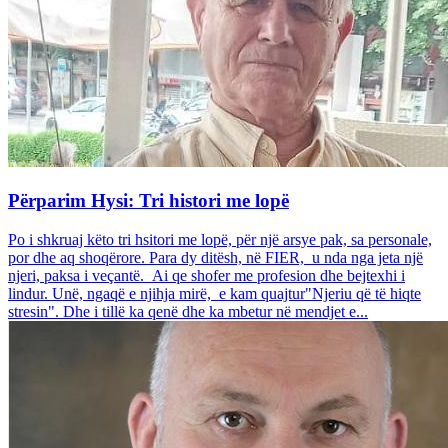
Përparim Hysi: Tri histori me lopë
Po i shkruaj këto tri hsitori me lopë, për një arsye pak, sa personale,
por dhe aq shoqërore. Para dy ditësh, në FIER, u nda nga jeta një
njeri, paksa i veçantë. Ai qe shofer me profesion dhe bejtexhi i
lindur. Unë, ngaqë e njihja mirë, e kam quajtur"Njeriu që të hiqte
stresin". Dhe i tillë ka qenë dhe ka mbetur në mendjet e...