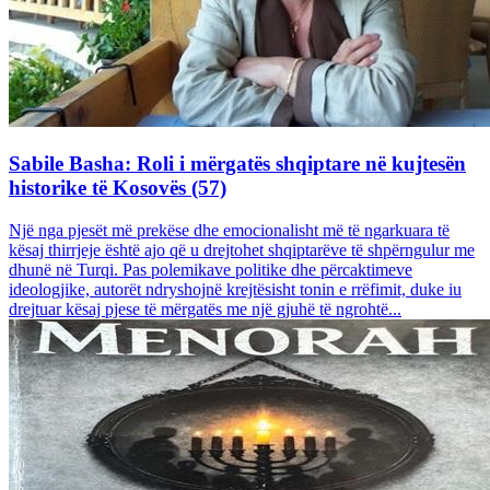
Sabile Basha: Roli i mërgatës shqiptare në kujtesën
historike të Kosovës (57)
Një nga pjesët më prekëse dhe emocionalisht më të ngarkuara të
kësaj thirrjeje është ajo që u drejtohet shqiptarëve të shpërngulur me
dhunë në Turqi. Pas polemikave politike dhe përcaktimeve
ideologjike, autorët ndryshojnë krejtësisht tonin e rrëfimit, duke iu
drejtuar kësaj pjese të mërgatës me një gjuhë të ngrohtë...