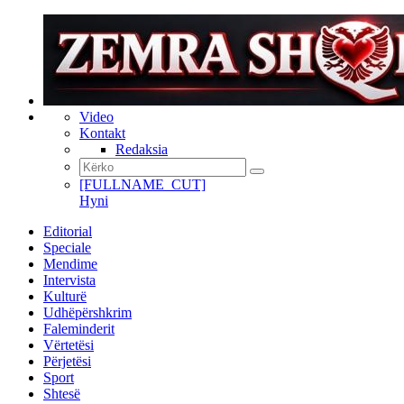
Video
Kontakt
Redaksia
[FULLNAME_CUT]
Hyni
Editorial
Speciale
Mendime
Intervista
Kulturë
Udhëpërshkrim
Faleminderit
Vërtetësi
Përjetësi
Sport
Shtesë