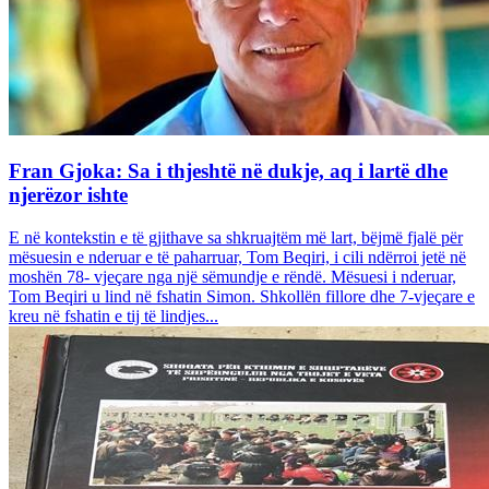
Fran Gjoka: Sa i thjeshtë në dukje, aq i lartë dhe
njerëzor ishte
E në kontekstin e të gjithave sa shkruajtëm më lart, bëjmë fjalë për
mësuesin e nderuar e të paharruar, Tom Beqiri, i cili ndërroi jetë në
moshën 78- vjeçare nga një sëmundje e rëndë. Mësuesi i nderuar,
Tom Beqiri u lind në fshatin Simon. Shkollën fillore dhe 7-vjeçare e
kreu në fshatin e tij të lindjes...