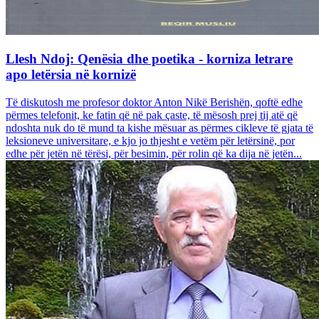
Llesh Ndoj: Qenësia dhe poetika - korniza letrare
apo letërsia në kornizë
Të diskutosh me profesor doktor Anton Nikë Berishën, qoftë edhe
përmes telefonit, ke fatin që në pak çaste, të mësosh prej tij atë që
ndoshta nuk do të mund ta kishe mësuar as përmes cikleve të gjata të
leksioneve universitare, e kjo jo thjesht e vetëm për letërsinë, por
edhe për jetën në tërësi, për besimin, për rolin që ka dija në jetën...