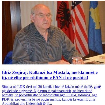
Idriz Zeqiraj: Kallauzi Isa Mustafa, me klanorët e
tij, në ethe për rikthimin e PAN-it në pushtet!
Situata në LDK deri më 30 korrik ishte në krizën më të thellë, gjatë
një dekade e gjysmë. Një grup të pakënaqurish, në hierarkinë
partiake, të porositur dhe të mbështetur nga PAN-i, sidomos, nga
PDK-ja, provuan ta bëjnë puçin mafioz, kundër kryetarit Lumir
Abdixhikut dhe Lidershipit të tij.,,