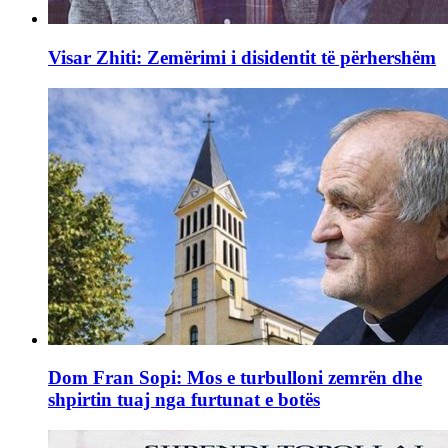
Visar Zhiti: Zemërimi i disidentit të përhershëm
Dom Fran Sopi: Mos e turbulloni zemrën dhe
shpirtin tuaj nga furtunat e botës