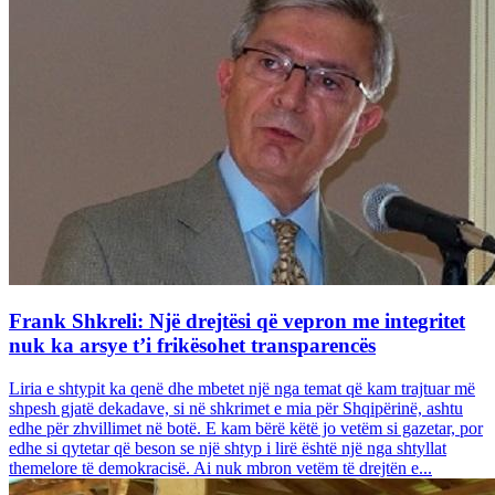
Frank Shkreli: Një drejtësi që vepron me integritet
nuk ka arsye t’i frikësohet transparencës
Liria e shtypit ka qenë dhe mbetet një nga temat që kam trajtuar më
shpesh gjatë dekadave, si në shkrimet e mia për Shqipërinë, ashtu
edhe për zhvillimet në botë. E kam bërë këtë jo vetëm si gazetar, por
edhe si qytetar që beson se një shtyp i lirë është një nga shtyllat
themelore të demokracisë. Ai nuk mbron vetëm të drejtën e...