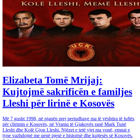
Elizabeta Tomë Mrijaj:
Kujtojmë sakrificën e familjes
Lleshi për lirinë e Kosovës
Më 7 gusht 1998, në njanën prej periudhave ma të vështira të luftës
për çlirimin e Kosovës, në Vraniq të Gjakovës ranë Mark Tunë
Lleshi dhe Kolë Gjon Lleshi. Njëzet e tetë vjet ma vonë, emnat e
tyne vazhdojnë me qenë pjesë e historisë dhe kujtesës së Kosovës.