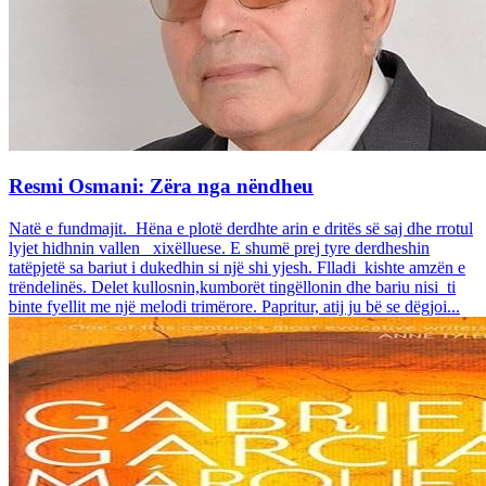
Resmi Osmani: Zëra nga nëndheu
Natë e fundmajit. Hëna e plotë derdhte arin e dritës së saj dhe rrotul
lyjet hidhnin vallen xixëlluese. E shumë prej tyre derdheshin
tatëpjetë sa bariut i dukedhin si një shi yjesh. Flladi kishte amzën e
trëndelinës. Delet kullosnin,kumborët tingëllonin dhe bariu nisi ti
binte fyellit me një melodi trimërore. Papritur, atij ju bë se dëgjoi...