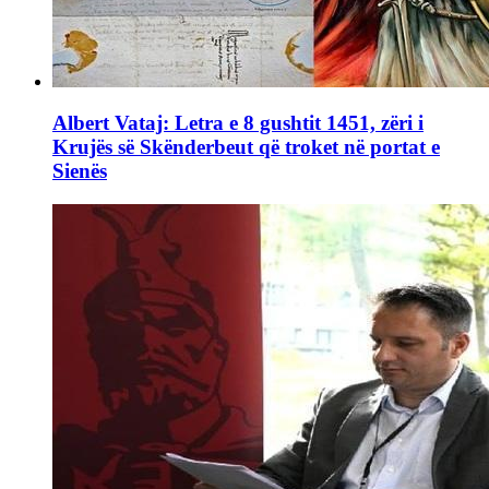
Albert Vataj: Letra e 8 gushtit 1451, zëri i
Krujës së Skënderbeut që troket në portat e
Sienës