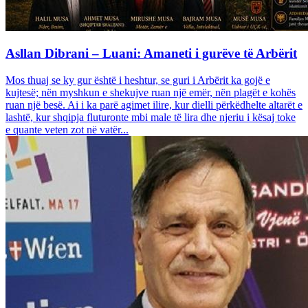
Asllan Dibrani – Luani: Amaneti i gurëve të Arbërit
Mos thuaj se ky gur është i heshtur, se guri i Arbërit ka gojë e
kujtesë; nën myshkun e shekujve ruan një emër, nën plagët e kohës
ruan një besë. Ai i ka parë agimet ilire, kur dielli përkëdhelte altarët e
lashtë, kur shqipja fluturonte mbi male të lira dhe njeriu i kësaj toke
e quante veten zot në vatër...