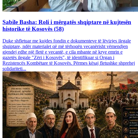
Sabile Basha: Roli i mërgatës shqiptare në kujtesën
historike të Kosovës (58)
Duke shfletuar me kujdes fondin e dokumenteve të lëvizjes ilegale
shqiptare, ndër materialet që më tërhoqën veçanërisht vëmendjen
gjendej edhe një fletë e veçantë, e cila mbante në krye emrin e
gazetës ilegale "Zëri i Kosovës", të identifikuar si Organ i
Rezistencës Kombëtare të Kosovës. Përmes kësaj fletushke shprehej
solidariteti...