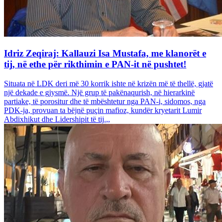
Idriz Zeqiraj: Kallauzi Isa Mustafa, me klanorët e
tij, në ethe për rikthimin e PAN-it në pushtet!
Situata në LDK deri më 30 korrik ishte në krizën më të thellë, gjatë
një dekade e gjysmë. Një grup të pakënaqurish, në hierarkinë
partiake, të porositur dhe të mbështetur nga PAN-i, sidomos, nga
PDK-ja, provuan ta bëjnë puçin mafioz, kundër kryetarit Lumir
Abdixhikut dhe Lidershipit të tij.,,