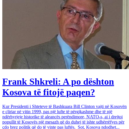
Frank Shkreli: A po dështon
Kosova të fitojë paqen?
Kur Presidenti i Shteteve të Bashkuara Bill Clinton vajti në Kosovën
e çliriar në vitin 1999, pas një lufte të përgjkashme dhe të një
ndërhyrjeje historike të aleancës perëndimore, NATO-s, ai i drejtoi
popullit të Kosovës një mesazh që do duhej të ishte udhërrëfyes për
çdo brez politik që do të vinte pas luftës. Sot, Kosova ndodhet...