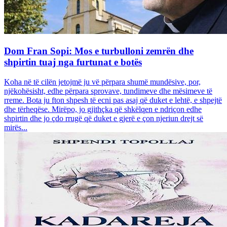
Dom Fran Sopi: Mos e turbulloni zemrën dhe
shpirtin tuaj nga furtunat e botës
Koha në të cilën jetojmë ju vë përpara shumë mundësive, por,
njëkohësisht, edhe përpara sprovave, tundimeve dhe mësimeve të
rreme. Bota ju fton shpesh të ecni pas asaj që duket e lehtë, e shpejtë
dhe tërheqëse. Mirëpo, jo gjithçka që shkëlqen e ndriçon edhe
shpirtin dhe jo çdo rrugë që duket e gjerë e çon njeriun drejt së
mirës...