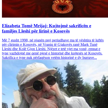
Elizabeta Tomë Mrijaj: Kujtojmë sakrificën e
familjes Lleshi për lirinë e Kosovës
Më 7 gusht 1998, në njanën prej periudhave ma të vështira të luftës
për çlirimin e Kosovës, në Vraniq të Gjakovës ranë Mark Tunë
Lleshi dhe Kolë Gjon Lleshi. Njëzet e tetë vjet ma vonë, emnat e
tyne vazhdojnë me qenë pjesë e historisë dhe kujtesës së Kosovës.
Sakrifica e tyne nuk përfaqëson vetëm historinë e dy burrave...