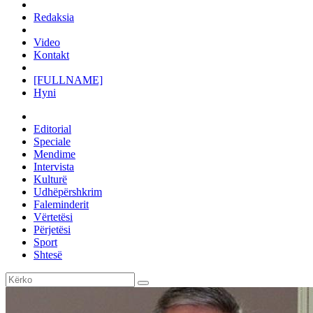
Redaksia
Video
Kontakt
[FULLNAME]
Hyni
Editorial
Speciale
Mendime
Intervista
Kulturë
Udhëpërshkrim
Faleminderit
Vërtetësi
Përjetësi
Sport
Shtesë