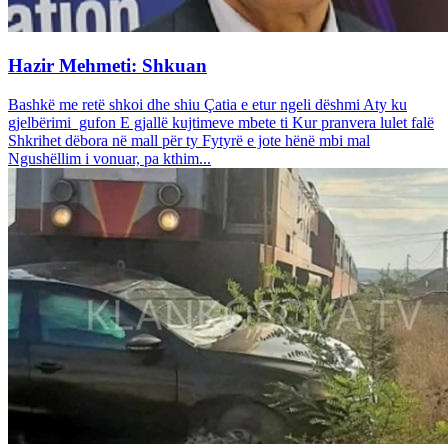
Hazir Mehmeti: Shkuan
Bashkë me retë shkoi dhe shiu Çatia e etur ngeli dëshmi Aty ku
gjelbërimi gufon E gjallë kujtimeve mbete ti Kur pranvera lulet falë
Shkrihet dëbora në mall për ty Fytyrë e jote hënë mbi mal
Ngushëllim i vonuar, pa kthim...