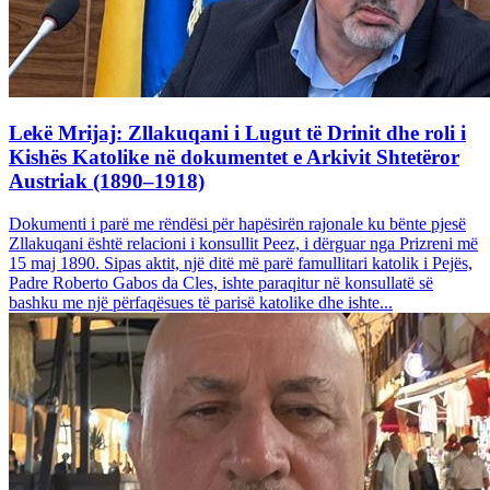
Lekë Mrijaj: Zllakuqani i Lugut të Drinit dhe roli i
Kishës Katolike në dokumentet e Arkivit Shtetëror
Austriak (1890–1918)
Dokumenti i parë me rëndësi për hapësirën rajonale ku bënte pjesë
Zllakuqani është relacioni i konsullit Peez, i dërguar nga Prizreni më
15 maj 1890. Sipas aktit, një ditë më parë famullitari katolik i Pejës,
Padre Roberto Gabos da Cles, ishte paraqitur në konsullatë së
bashku me një përfaqësues të parisë katolike dhe ishte...