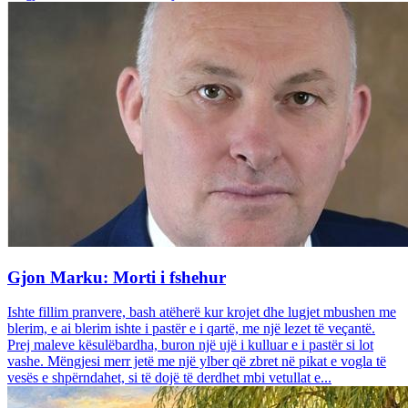
Gjon Marku: Morti i fshehur
Ishte fillim pranvere, bash atëherë kur krojet dhe lugjet mbushen me
blerim, e ai blerim ishte i pastër e i qartë, me një lezet të veçantë.
Prej maleve kësulëbardha, buron një ujë i kulluar e i pastër si lot
vashe. Mëngjesi merr jetë me një ylber që zbret në pikat e vogla të
vesës e shpërndahet, si të dojë të derdhet mbi vetullat e...