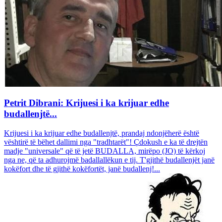
Petrit Dibrani: Krijuesi i ka krijuar edhe
budallenjtë...
Krijuesi i ka krijuar edhe budallenjtë, prandaj ndonjëherë është
vështirë të bëhet dallimi nga "tradhtarët"! Çdokush e ka të drejtën
madje "universale" që të jetë BUDALLA, mirëpo (JO) të kërkoj
nga ne, që ta adhurojmë badallallëkun e tij. T'gjithë budallenjët janë
kokëfort dhe të gjithë kokëfortët, janë budallenj!...