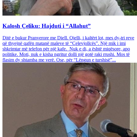
Kalosh Çeliku: Hajduti i “Allahut”
Ditë e bukur Pranverore me DieIl. Qielli, i kaltërt lot, mes dy-tri reve
që thyejnë qafën matanë maleve të “Çelevjollcës”. Një mik i imi
shkrimtar më telefon për një kafe. Nuk e di, a është miqësore, apo
politike. Moti, nuk e kisha ngritur dolli një gotë raki rrushi. Mos të
flasim dy shtamba me verë. Ose, për “Lëngun e turshisë”...