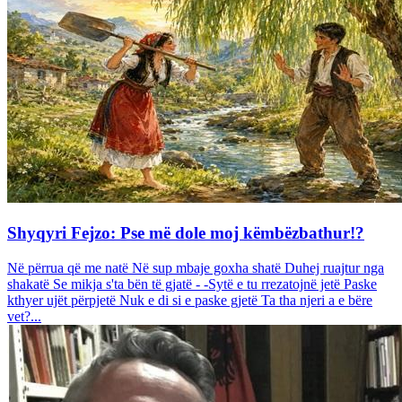
Shyqyri Fejzo: Pse më dole moj këmbëzbathur!?
Në përrua që me natë Në sup mbaje goxha shatë Duhej ruajtur nga
shakatë Se mikja s'ta bën të gjatë - -Sytë e tu rrezatojnë jetë Paske
kthyer ujët përpjetë Nuk e di si e paske gjetë Ta tha njeri a e bëre
vet?...