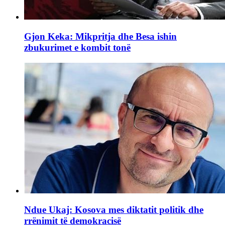
Gjon Keka: Mikpritja dhe Besa ishin
zbukurimet e kombit tonë
Ndue Ukaj: Kosova mes diktatit politik dhe
rrënimit të demokracisë