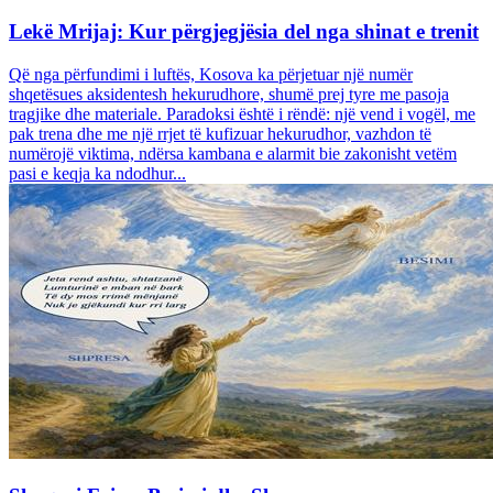
Lekë Mrijaj: Kur përgjegjësia del nga shinat e trenit
Që nga përfundimi i luftës, Kosova ka përjetuar një numër
shqetësues aksidentesh hekurudhore, shumë prej tyre me pasoja
tragjike dhe materiale. Paradoksi është i rëndë: një vend i vogël, me
pak trena dhe me një rrjet të kufizuar hekurudhor, vazhdon të
numërojë viktima, ndërsa kambana e alarmit bie zakonisht vetëm
pasi e keqja ka ndodhur...