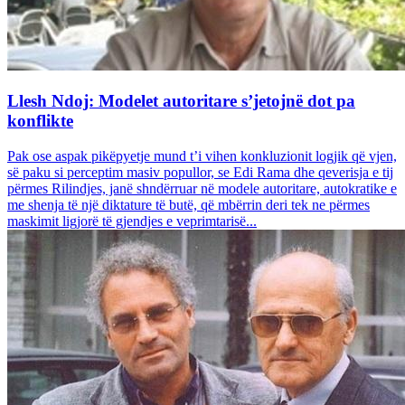
Llesh Ndoj: Modelet autoritare s’jetojnë dot pa
konflikte
Pak ose aspak pikëpyetje mund t’i vihen konkluzionit logjik që vjen,
së paku si perceptim masiv popullor, se Edi Rama dhe qeverisja e tij
përmes Rilindjes, janë shndërruar në modele autoritare, autokratike e
me shenja të një diktature të butë, që mbërrin deri tek ne përmes
maskimit ligjorë të gjendjes e veprimtarisë...