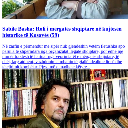
Sabile Basha: Roli i mërgatës shqiptare në kujtesën
historike të Kosovës (59)
Në zarfin e përmendur më sipër nuk gjendeshin vetëm fletushka apo
parulla të shpërndara nga organizatat ilegale shqiptare, por edhe një
numër traktesh të hartuar nga veprimtarët e mërgatës shqiptare, të
cilët, larg atdheut, vazhdonin ta mbanin të gjallë idealin e lirisë dhe
të çlirimit kombëtar. Pjesa më e madhe e këtyre...