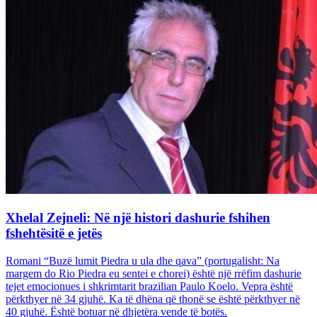
Xhelal Zejneli: Në një histori dashurie fshihen
fshehtësitë e jetës
Romani “Buzë lumit Piedra u ula dhe qava” (portugalisht: Na
margem do Rio Piedra eu sentei e chorei) është një rrëfim dashurie
tejet emocionues i shkrimtarit brazilian Paulo Koelo. Vepra është
përkthyer në 34 gjuhë. Ka të dhëna që thonë se është përkthyer në
40 gjuhë. Është botuar në dhjetëra vende të botës.