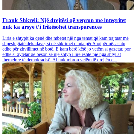
Frank Shkreli: Një drejtësi që vepron me integritet
nuk ka arsye t’i frikësohet transparencës
Liria e shtypit ka qenë dhe mbetet një nga temat që kam trajtuar më
shpesh gjatë dekadave, si në shkrimet e mia për Shqipërinë, ashtu
edhe për zhvillimet në botë. E kam bërë këtë jo vetëm si gazetar, por
edhe si qytetar që beson se një shtyp i lirë është një nga shtyllat
themelore të demokracisë. Ai nuk mbron vetëm të drejtën e...