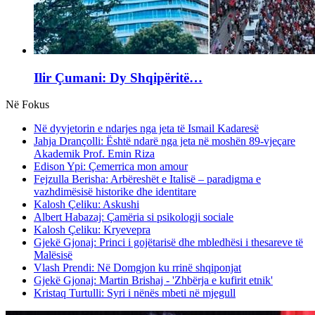
Ilir Çumani: Dy Shqipëritë…
Në Fokus
Në dyvjetorin e ndarjes nga jeta të Ismail Kadaresë
Jahja Drançolli: Është ndarë nga jeta në moshën 89-vjeçare
Akademik Prof. Emin Riza
Edison Ypi: Çemerrica mon amour
Fejzulla Berisha: Arbëreshët e Italisë – paradigma e
vazhdimësisë historike dhe identitare
Kalosh Çeliku: Askushi
Albert Habazaj: Çamëria si psikologji sociale
Kalosh Çeliku: Kryevepra
Gjekë Gjonaj: Princi i gojëtarisë dhe mbledhësi i thesareve të
Malësisë
Vlash Prendi: Në Domgjon ku rrinë shqiponjat
Gjekë Gjonaj: Martin Brishaj - 'Zhbërja e kufirit etnik'
Kristaq Turtulli: Syri i nënës mbeti në mjegull