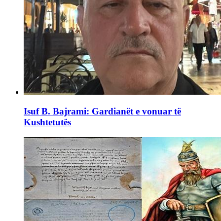
Isuf B. Bajrami: Gardianët e vonuar të
Kushtetutës