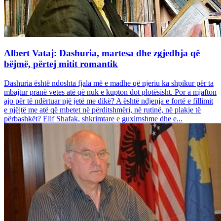
Albert Vataj: Dashuria, martesa dhe zgjedhja që
bëjmë, përtej mitit romantik
Dashuria është ndoshta fjala më e madhe që njeriu ka shpikur për ta
mbajtur pranë vetes atë që nuk e kupton dot plotësisht. Por a mjafton
ajo për të ndërtuar një jetë me dikë? A është ndjenja e fortë e fillimit
e njëjtë me atë që mbetet në përditshmëri, në rutinë, në plakje të
përbashkët? Elif Shafak, shkrimtare e guximshme dhe e...