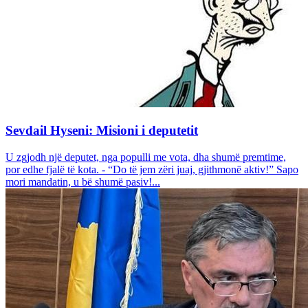
Sevdail Hyseni: Misioni i deputetit
U zgjodh një deputet, nga populli me vota, dha shumë premtime,
por edhe fjalë të kota. - “Do të jem zëri juaj, gjithmonë aktiv!” Sapo
mori mandatin, u bë shumë pasiv!...