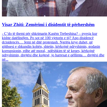
Visar Zhiti: Zemërimi i disidentit të përhershëm
- Ç’do të themi për shkrimarin Kasëm Trebeshina? – pyesja kur
kishte datëlindjen. Po sot në 100 vjetorin e tij? Apo disidencë
dcisidencës… Jemi në ditë protestash. Ngritja krye duhet, që
gjithsesi e shkundin kohën, shtetin, kërkojnë ndryshimin, godasin
korrupsionin, edhe atë moral, ndëshkim të së keqes, kërkojnë
ndryshimin, drejtësi dhe kujtesë, jo harresat e qëllimta… drejtësi dhe
në...