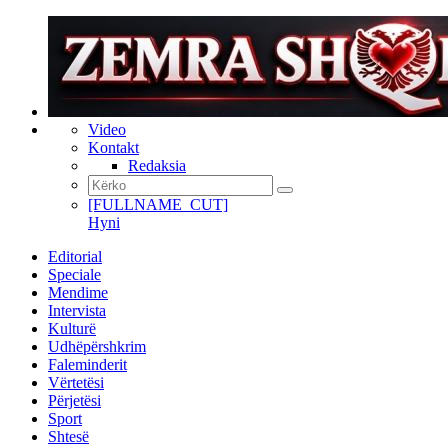
Video
Kontakt
Redaksia
[FULLNAME_CUT]
Hyni
Editorial
Speciale
Mendime
Intervista
Kulturë
Udhëpërshkrim
Faleminderit
Vërtetësi
Përjetësi
Sport
Shtesë