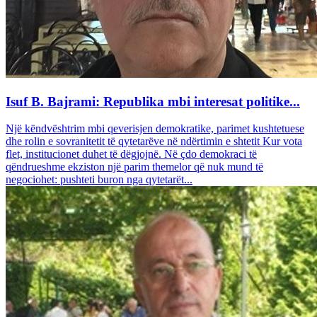
Isuf B. Bajrami: Republika mbi interesat politike...
Një këndvështrim mbi qeverisjen demokratike, parimet kushtetuese
dhe rolin e sovranitetit të qytetarëve në ndërtimin e shtetit Kur vota
flet, institucionet duhet të dëgjojnë. Në çdo demokraci të
qëndrueshme ekziston një parim themelor që nuk mund të
negociohet: pushteti buron nga qytetarët...