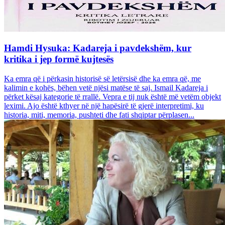
Hamdi Hysuka: Kadareja i pavdekshëm, kur
kritika i jep formë kujtesës
Ka emra që i përkasin historisë së letërsisë dhe ka emra që, me
kalimin e kohës, bëhen vetë njësi matëse të saj. Ismail Kadareja i
përket kësaj kategorie të rrallë. Vepra e tij nuk është më vetëm objekt
leximi. Ajo është kthyer në një hapësirë të gjerë interpretimi, ku
historia, miti, memoria, pushteti dhe fati shqiptar përplasen...