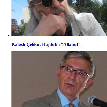
Kalosh Çeliku: Hajduti i “Allahut”