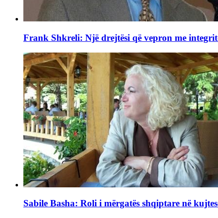
Frank Shkreli: Një drejtësi që vepron me integrit
Sabile Basha: Roli i mërgatës shqiptare në kujtes