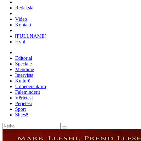
Redaksia
Video
Kontakt
[FULLNAME]
Hyni
Editorial
Speciale
Mendime
Intervista
Kulturë
Udhëpërshkrim
Faleminderit
Vërtetësi
Përjetësi
Sport
Shtesë