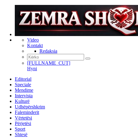
Video
Kontakt
Redaksia
[FULLNAME_CUT]
Hyni
Editorial
Speciale
Mendime
Intervista
Kulturë
Udhëpërshkrim
Faleminderit
Vërtetësi
Përjetësi
Sport
Shtesë