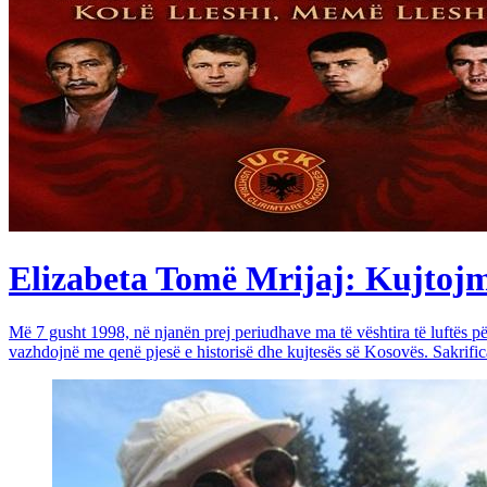
Elizabeta Tomë Mrijaj: Kujtojmë 
Më 7 gusht 1998, në njanën prej periudhave ma të vështira të luftës 
vazhdojnë me qenë pjesë e historisë dhe kujtesës së Kosovës. Sakrific