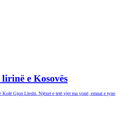
 lirinë e Kosovës
e Kolë Gjon Lleshi. Njëzet e tetë vjet ma vonë, emnat e tyne