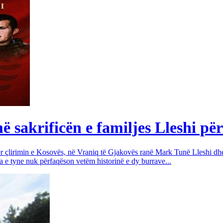
sakrificën e familjes Lleshi për
për çlirimin e Kosovës, në Vraniq të Gjakovës ranë Mark Tunë Lleshi dh
a e tyne nuk përfaqëson vetëm historinë e dy burrave...