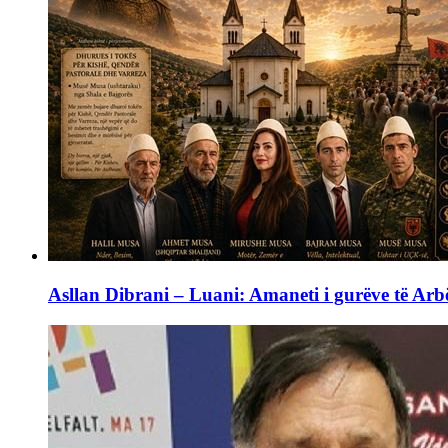
Asllan Dibrani – Luani: Amaneti i gurëve të Arbë