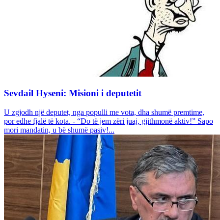
Sevdail Hyseni: Misioni i deputetit
U zgjodh një deputet, nga populli me vota, dha shumë premtime,
por edhe fjalë të kota. - “Do të jem zëri juaj, gjithmonë aktiv!” Sapo
mori mandatin, u bë shumë pasiv!...