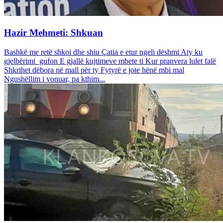
Hazir Mehmeti: Shkuan
Bashkë me retë shkoi dhe shiu Çatia e etur ngeli dëshmi Aty ku
gjelbërimi gufon E gjallë kujtimeve mbete ti Kur pranvera lulet falë
Shkrihet dëbora në mall për ty Fytyrë e jote hënë mbi mal
Ngushëllim i vonuar, pa kthim...