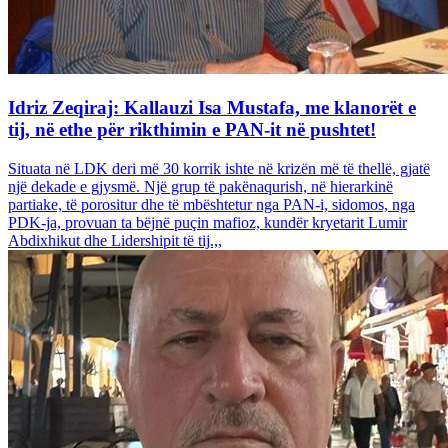
Idriz Zeqiraj: Kallauzi Isa Mustafa, me klanorët e
tij, në ethe për rikthimin e PAN-it në pushtet!
Situata në LDK deri më 30 korrik ishte në krizën më të thellë, gjatë
një dekade e gjysmë. Një grup të pakënaqurish, në hierarkinë
partiake, të porositur dhe të mbështetur nga PAN-i, sidomos, nga
PDK-ja, provuan ta bëjnë puçin mafioz, kundër kryetarit Lumir
Abdixhikut dhe Lidershipit të tij.,,