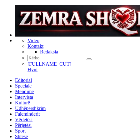
Video
Kontakt
Redaksia
[FULLNAME_CUT]
Hyni
Editorial
Speciale
Mendime
Intervista
Kulturë
Udhëpërshkrim
Faleminderit
Vërtetësi
Përjetësi
Sport
Shtesë