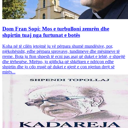
Dom Fran Sopi: Mos e turbulloni zemrën dhe
shpirtin tuaj nga furtunat e botës
Koha në të cilën jetojmë ju vë përpara shumë mundësive, por,
njëkohësisht, edhe përpara sprovave, tundimeve dhe mësimeve të
rreme. Bota ju fton shpesh të ecni pas asaj që duket e lehtë, e shpejtë
dhe tërheqëse. Mirëpo, jo gjithçka që shkëlqen e ndriçon edhe
shpirtin dhe jo çdo rrugë që duket e gjerë e çon njeriun drejt së
mirës...