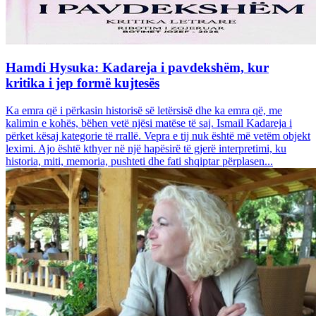
Hamdi Hysuka: Kadareja i pavdekshëm, kur
kritika i jep formë kujtesës
Ka emra që i përkasin historisë së letërsisë dhe ka emra që, me
kalimin e kohës, bëhen vetë njësi matëse të saj. Ismail Kadareja i
përket kësaj kategorie të rrallë. Vepra e tij nuk është më vetëm objekt
leximi. Ajo është kthyer në një hapësirë të gjerë interpretimi, ku
historia, miti, memoria, pushteti dhe fati shqiptar përplasen...