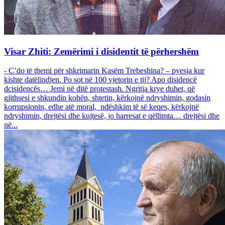
Visar Zhiti: Zemërimi i disidentit të përhershëm
- Ç’do të themi për shkrimarin Kasëm Trebeshina? – pyesja kur
kishte datëlindjen. Po sot në 100 vjetorin e tij? Apo disidencë
dcisidencës… Jemi në ditë protestash. Ngritja krye duhet, që
gjithsesi e shkundin kohën, shtetin, kërkojnë ndryshimin, godasin
korrupsionin, edhe atë moral, ndëshkim të së keqes, kërkojnë
ndryshimin, drejtësi dhe kujtesë, jo harresat e qëllimta… drejtësi dhe
në...