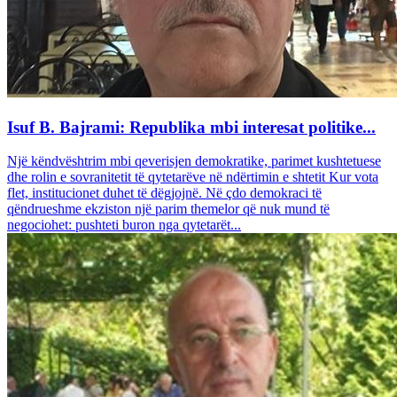
Isuf B. Bajrami: Republika mbi interesat politike...
Një këndvështrim mbi qeverisjen demokratike, parimet kushtetuese
dhe rolin e sovranitetit të qytetarëve në ndërtimin e shtetit Kur vota
flet, institucionet duhet të dëgjojnë. Në çdo demokraci të
qëndrueshme ekziston një parim themelor që nuk mund të
negociohet: pushteti buron nga qytetarët...