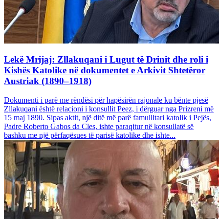
Lekë Mrijaj: Zllakuqani i Lugut të Drinit dhe roli i
Kishës Katolike në dokumentet e Arkivit Shtetëror
Austriak (1890–1918)
Dokumenti i parë me rëndësi për hapësirën rajonale ku bënte pjesë
Zllakuqani është relacioni i konsullit Peez, i dërguar nga Prizreni më
15 maj 1890. Sipas aktit, një ditë më parë famullitari katolik i Pejës,
Padre Roberto Gabos da Cles, ishte paraqitur në konsullatë së
bashku me një përfaqësues të parisë katolike dhe ishte...