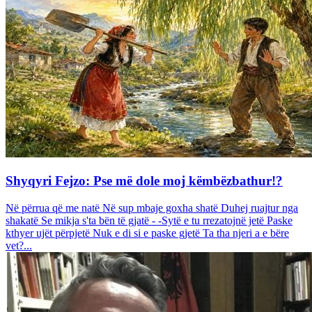
Shyqyri Fejzo: Pse më dole moj këmbëzbathur!?
Në përrua që me natë Në sup mbaje goxha shatë Duhej ruajtur nga
shakatë Se mikja s'ta bën të gjatë - -Sytë e tu rrezatojnë jetë Paske
kthyer ujët përpjetë Nuk e di si e paske gjetë Ta tha njeri a e bëre
vet?...