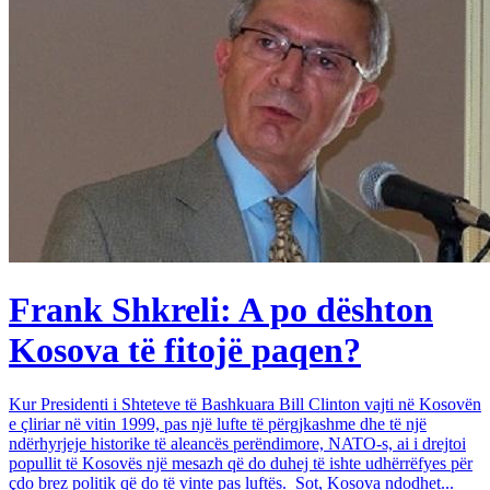
Frank Shkreli: A po dështon
Kosova të fitojë paqen?
Kur Presidenti i Shteteve të Bashkuara Bill Clinton vajti në Kosovën
e çliriar në vitin 1999, pas një lufte të përgjkashme dhe të një
ndërhyrjeje historike të aleancës perëndimore, NATO-s, ai i drejtoi
popullit të Kosovës një mesazh që do duhej të ishte udhërrëfyes për
çdo brez politik që do të vinte pas luftës. Sot, Kosova ndodhet...