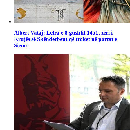
Albert Vataj: Letra e 8 gushtit 1451, zëri i
Krujës së Skënderbeut që troket në portat e
Sienës