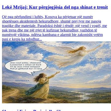
Lekë Mrijaj: Kur përgjegjësia del nga shinat e trenit
Që nga përfundimi i luftës, Kosova ka përjetuar një numër
shqetësues aksidentesh hekurudhore, shumë prej tyre me pasoja
tragjike dhe materiale. Paradoksi është i rëndë: një vend i vogël, me
pak trena dhe me një rrjet të kufizuar hekurudhor, vazhdon të
numërojë viktima, ndërsa kambana e alarmit bie zakonisht vetëm
pasi e keqja ka ndodhur...