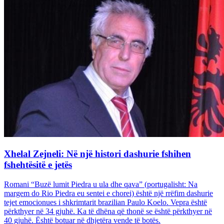
Xhelal Zejneli: Në një histori dashurie fshihen
fshehtësitë e jetës
Romani “Buzë lumit Piedra u ula dhe qava” (portugalisht: Na
margem do Rio Piedra eu sentei e chorei) është një rrëfim dashurie
tejet emocionues i shkrimtarit brazilian Paulo Koelo. Vepra është
përkthyer në 34 gjuhë. Ka të dhëna që thonë se është përkthyer në
40 gjuhë. Është botuar në dhjetëra vende të botës.