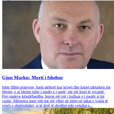
Gjon Marku: Morti i fshehur
Ishte fillim pranvere, bash atëherë kur krojet dhe lugjet mbushen me
blerim, e ai blerim ishte i pastër e i qartë, me një lezet të veçantë.
Prej maleve kësulëbardha, buron një ujë i kulluar e i pastër si lot
vashe. Mëngjesi merr jetë me një ylber që zbret në pikat e vogla të
vesës e shpërndahet, si të dojë të derdhet mbi vetullat e...