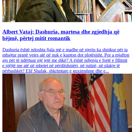
Albert Vataj: Dashuria, martesa dhe zgjedhja që
bëjmë, përtej mitit romantik
Dashuria është ndoshta fjala më e madhe që njeriu ka shpikur për ta
mbajtur pranë vetes atë që nuk e kupton dot plotësisht. Por a mjafton
ajo për të ndërtuar një jetë me dikë? A është ndjenja e fortë e fillimit
e njëjtë me atë që mbetet në përditshmëri, në rutinë, në plakje të
përbashkët? Elif Shafak, shkrimtare e guximshme dhe e...