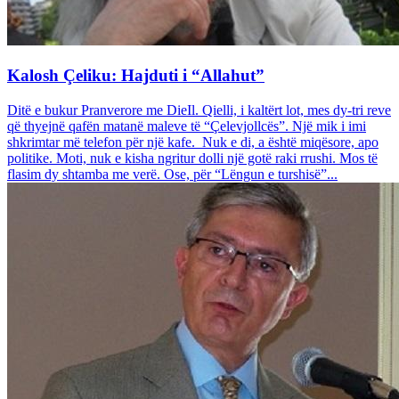
Kalosh Çeliku: Hajduti i “Allahut”
Ditë e bukur Pranverore me DieIl. Qielli, i kaltërt lot, mes dy-tri reve
që thyejnë qafën matanë maleve të “Çelevjollcës”. Një mik i imi
shkrimtar më telefon për një kafe. Nuk e di, a është miqësore, apo
politike. Moti, nuk e kisha ngritur dolli një gotë raki rrushi. Mos të
flasim dy shtamba me verë. Ose, për “Lëngun e turshisë”...