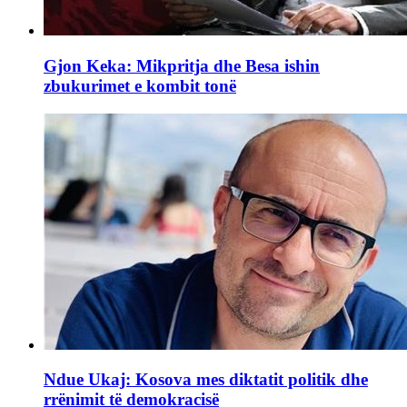
Gjon Keka: Mikpritja dhe Besa ishin
zbukurimet e kombit tonë
Ndue Ukaj: Kosova mes diktatit politik dhe
rrënimit të demokracisë