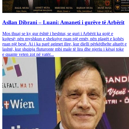
Asllan Dibrani – Luani: Amaneti i gurëve të Arbërit
Mos thuaj se ky gur është i heshtur, se guri i Arbërit ka gojë e
kujtesë; nën myshkun e shekujve ruan një emër, nën plagët e kohës
ruan një besë. Ai i ka parë agimet ilire, kur dielli përkëdhelte altarët e
lashtë, kur shqipja fluturonte mbi male të lira dhe njeriu i kësaj toke
e quante veten zot në vatër...