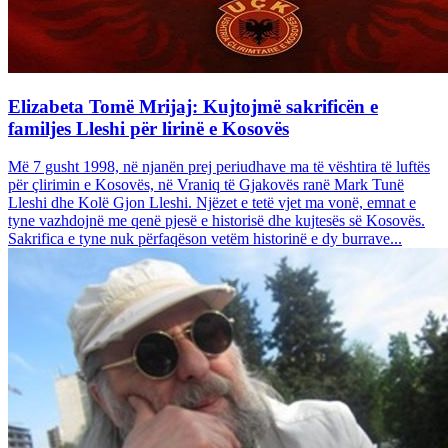
Elizabeta Tomë Mrijaj: Kujtojmë sakrificën e
familjes Lleshi për lirinë e Kosovës
Më 7 gusht 1998, në njanën prej periudhave ma të vështira të luftës
për çlirimin e Kosovës, në Vraniq të Gjakovës ranë Mark Tunë
Lleshi dhe Kolë Gjon Lleshi. Njëzet e tetë vjet ma vonë, emnat e
tyne vazhdojnë me qenë pjesë e historisë dhe kujtesës së Kosovës.
Sakrifica e tyne nuk përfaqëson vetëm historinë e dy burrave...