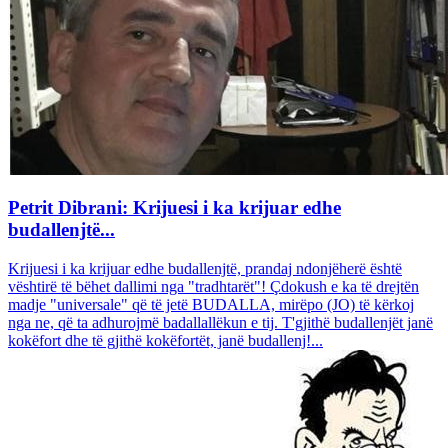
Petrit Dibrani: Krijuesi i ka krijuar edhe
budallenjtë...
Krijuesi i ka krijuar edhe budallenjtë, prandaj ndonjëherë është
vështirë të bëhet dallimi nga "tradhtarët"! Çdokush e ka të drejtën
madje "universale" që të jetë BUDALLA, mirëpo (JO) të kërkoj
nga ne, që ta adhurojmë badallallëkun e tij. T'gjithë budallenjët janë
kokëfort dhe të gjithë kokëfortët, janë budallenj!...