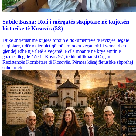
Sabile Basha: Roli i mërgatës shqiptare në kujtesën
historike të Kosovës (58)
Duke shfletuar me kujdes fondin e dokumenteve të lëvizjes ilegale
shqiptare, ndër materialet që më tërhoqën veçanërisht vëmendjen
gjendej edhe një fletë e veçantë, e cila mbante në krye emrin e
gazetës ilegale "Zëri i Kosovës", të identifikuar si Organ i
Rezistencës Kombëtare të Kosovës. Përmes kësaj fletushke shprehej
solidariteti...