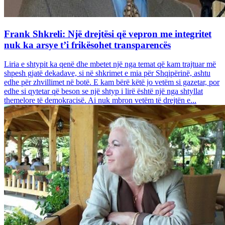
Frank Shkreli: Një drejtësi që vepron me integritet
nuk ka arsye t’i frikësohet transparencës
Liria e shtypit ka qenë dhe mbetet një nga temat që kam trajtuar më
shpesh gjatë dekadave, si në shkrimet e mia për Shqipërinë, ashtu
edhe për zhvillimet në botë. E kam bërë këtë jo vetëm si gazetar, por
edhe si qytetar që beson se një shtyp i lirë është një nga shtyllat
themelore të demokracisë. Ai nuk mbron vetëm të drejtën e...