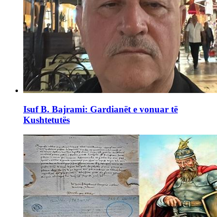
Isuf B. Bajrami: Gardianët e vonuar të
Kushtetutës