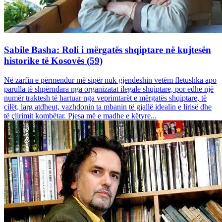
Sabile Basha: Roli i mërgatës shqiptare në kujtesën
historike të Kosovës (59)
Në zarfin e përmendur më sipër nuk gjendeshin vetëm fletushka apo
parulla të shpërndara nga organizatat ilegale shqiptare, por edhe një
numër traktesh të hartuar nga veprimtarët e mërgatës shqiptare, të
cilët, larg atdheut, vazhdonin ta mbanin të gjallë idealin e lirisë dhe
të çlirimit kombëtar. Pjesa më e madhe e këtyre...