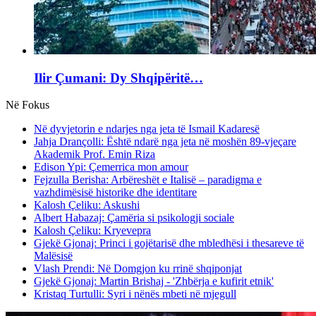
Ilir Çumani: Dy Shqipëritë…
Në Fokus
Në dyvjetorin e ndarjes nga jeta të Ismail Kadaresë
Jahja Drançolli: Është ndarë nga jeta në moshën 89-vjeçare
Akademik Prof. Emin Riza
Edison Ypi: Çemerrica mon amour
Fejzulla Berisha: Arbëreshët e Italisë – paradigma e
vazhdimësisë historike dhe identitare
Kalosh Çeliku: Askushi
Albert Habazaj: Çamëria si psikologji sociale
Kalosh Çeliku: Kryevepra
Gjekë Gjonaj: Princi i gojëtarisë dhe mbledhësi i thesareve të
Malësisë
Vlash Prendi: Në Domgjon ku rrinë shqiponjat
Gjekë Gjonaj: Martin Brishaj - 'Zhbërja e kufirit etnik'
Kristaq Turtulli: Syri i nënës mbeti në mjegull