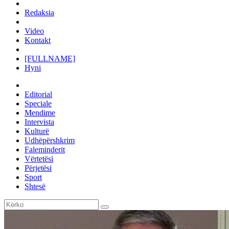
Redaksia
Video
Kontakt
[FULLNAME]
Hyni
Editorial
Speciale
Mendime
Intervista
Kulturë
Udhëpërshkrim
Faleminderit
Vërtetësi
Përjetësi
Sport
Shtesë