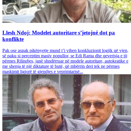
Llesh Ndoj: Modelet autoritare s’jetojnë dot pa
konflikte
Pak ose aspak pikëpyetje mund t’i vihen konkluzionit logjik që vjen,
së paku si perceptim masiv popullor, se Edi Rama dhe qeverisja e tij
përmes Rilindjes, janë shndërruar në modele autoritare, autokratike e
me shenja të një diktature të butë, që mbërrin deri tek ne përmes
maskimit ligjorë të gjendjes e veprimtarisë...