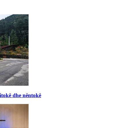
itokë dhe nëntokë