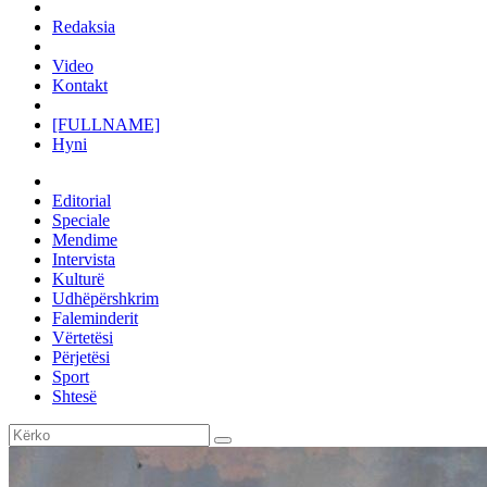
Redaksia
Video
Kontakt
[FULLNAME]
Hyni
Editorial
Speciale
Mendime
Intervista
Kulturë
Udhëpërshkrim
Faleminderit
Vërtetësi
Përjetësi
Sport
Shtesë