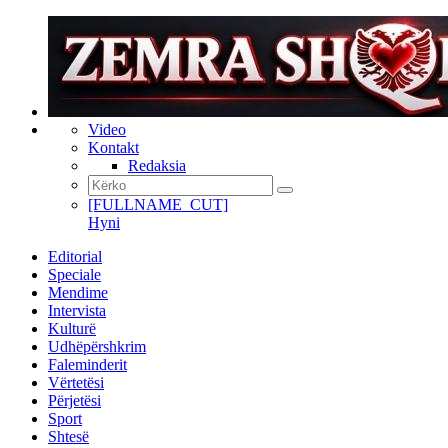
Video
Kontakt
Redaksia
[FULLNAME_CUT]
Hyni
Editorial
Speciale
Mendime
Intervista
Kulturë
Udhëpërshkrim
Faleminderit
Vërtetësi
Përjetësi
Sport
Shtesë