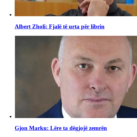
Albert Zholi: Fjalë të urta për librin
Gjon Marku: Lëre ta dëgjojë zemrën