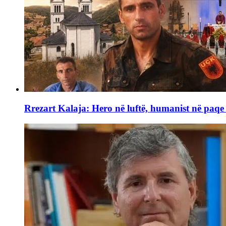
Rrezart Kalaja: Hero në luftë, humanist në paq