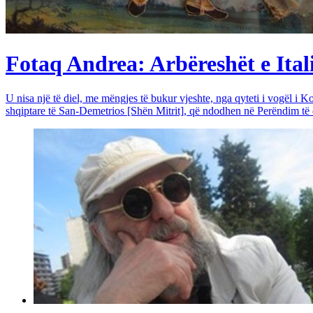
Fotaq Andrea: Arbëreshët e Itali
U nisa një të diel, me mëngjes të bukur vjeshte, nga qyteti i vogël i Ko
shqiptare të San-Demetrios [Shën Mitrit], që ndodhen në Perëndim të qy