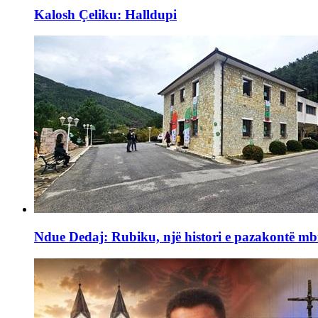
Kalosh Çeliku: Halldupi
Ndue Dedaj: Rubiku, një histori e pazakontë mb