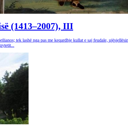
së (1413–2007), III
rilianos; tek lashë nga pas me keqardhje kullat e saj feudale, ujësjellës
tetit...