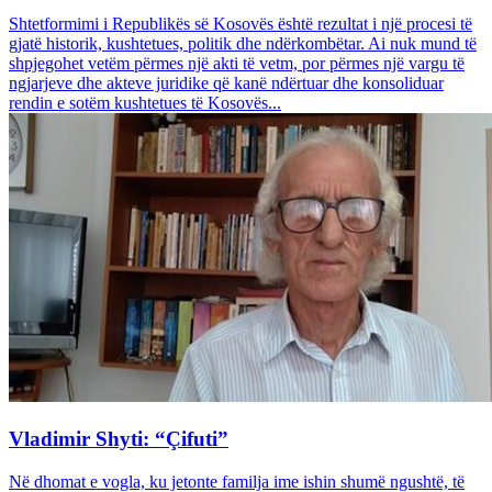
Shtetformimi i Republikës së Kosovës është rezultat i një procesi të
gjatë historik, kushtetues, politik dhe ndërkombëtar. Ai nuk mund të
shpjegohet vetëm përmes një akti të vetm, por përmes një vargu të
ngjarjeve dhe akteve juridike që kanë ndërtuar dhe konsoliduar
rendin e sotëm kushtetues të Kosovës...
Vladimir Shyti: “Çifuti”
Në dhomat e vogla, ku jetonte familja ime ishin shumë ngushtë, të