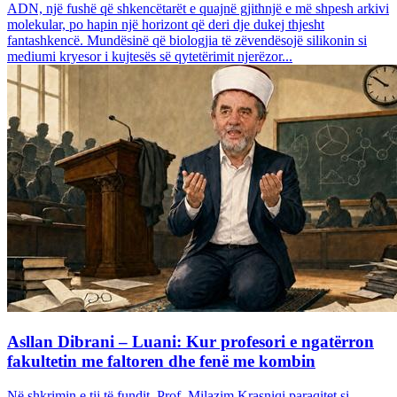
ADN, një fushë që shkencëtarët e quajnë gjithnjë e më shpesh arkivi
molekular, po hapin një horizont që deri dje dukej thjesht
fantashkencë. Mundësinë që biologjia të zëvendësojë silikonin si
mediumi kryesor i kujtesës së qytetërimit njerëzor...
Asllan Dibrani – Luani: Kur profesori e ngatërron
fakultetin me faltoren dhe fenë me kombin
Në shkrimin e tij të fundit, Prof. Milazim Krasniqi paraqitet si