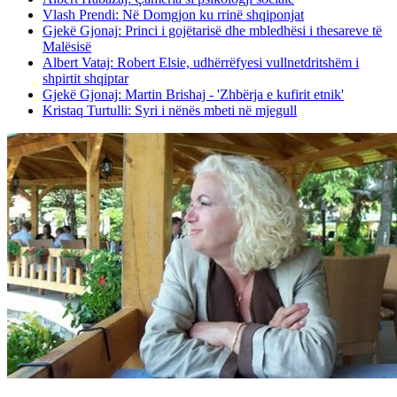
Vlash Prendi: Në Domgjon ku rrinë shqiponjat
Gjekë Gjonaj: Princi i gojëtarisë dhe mbledhësi i thesareve të
Malësisë
Albert Vataj: Robert Elsie, udhërrëfyesi vullnetdritshëm i
shpirtit shqiptar
Gjekë Gjonaj: Martin Brishaj - 'Zhbërja e kufirit etnik'
Kristaq Turtulli: Syri i nënës mbeti në mjegull