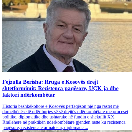
Fejzulla Berisha: Rruga e Kosovës drejt
shtetformimit: Rezistenca paqësore, UÇK-ja dhe
faktori ndërkombëtar
Historia bashkëkohore e Kosovës përfaqëson një nga rastet më
domethënëse të ndërthurjes së së drejtës ndërkombëtare me proceset
politike, diplomatike dhe ushtarake në fundin e shekullit XX.
Rrallëherë në praktikën ndërkombëtare gjenden raste ku rezistenca
paqësore, rezistenca e armatosur, diplomacia...