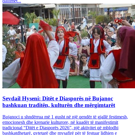
dallimet...
Sevdail Hyseni: Ditët e Diasporës në Bujanoc
bashkuan traditën, kulturën dhe mërgimtarët
Bujanoci u shndërrua më 1 gusht në një qendër të gjallë festimesh,
emocionesh dhe krenarie kulturore, në kuadër të manifestimit
tradicional “Ditët e Diasporës 2026”, një aktivitet që mblodhi
bashkatdhetarë, qytetarë dhe mysafirë për të festuar lidhjen e