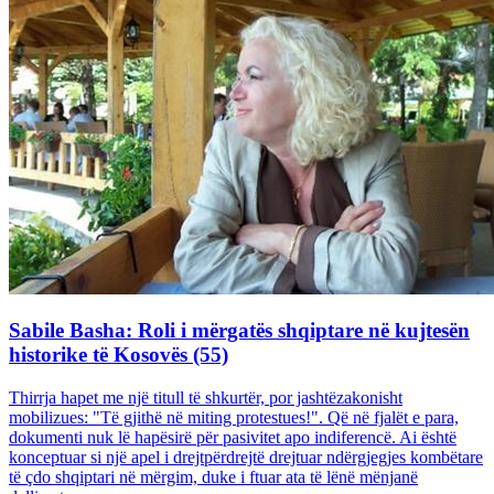
Sabile Basha: Roli i mërgatës shqiptare në kujtesën
historike të Kosovës (55)
Thirrja hapet me një titull të shkurtër, por jashtëzakonisht
mobilizues: "Të gjithë në miting protestues!". Që në fjalët e para,
dokumenti nuk lë hapësirë për pasivitet apo indiferencë. Ai është
konceptuar si një apel i drejtpërdrejtë drejtuar ndërgjegjes kombëtare
të çdo shqiptari në mërgim, duke i ftuar ata të lënë mënjanë