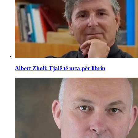
Albert Zholi: Fjalë të urta për librin