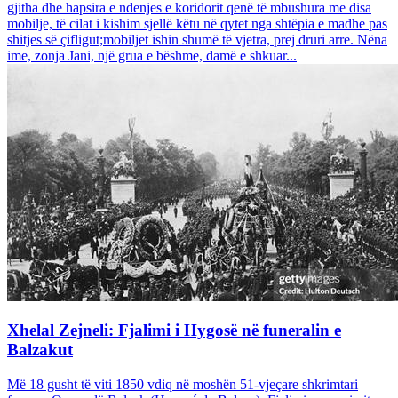
gjitha dhe hapsira e ndenjes e koridorit qenë të mbushura me disa
mobilje, të cilat i kishim sjellë këtu në qytet nga shtëpia e madhe pas
shitjes së çifligut;mobiljet ishin shumë të vjetra, prej druri arre. Nëna
ime, zonja Jani, një grua e bëshme, damë e shkuar...
Xhelal Zejneli: Fjalimi i Hygosë në funeralin e
Balzakut
Më 18 gusht të viti 1850 vdiq në moshën 51-vjeçare shkrimtari