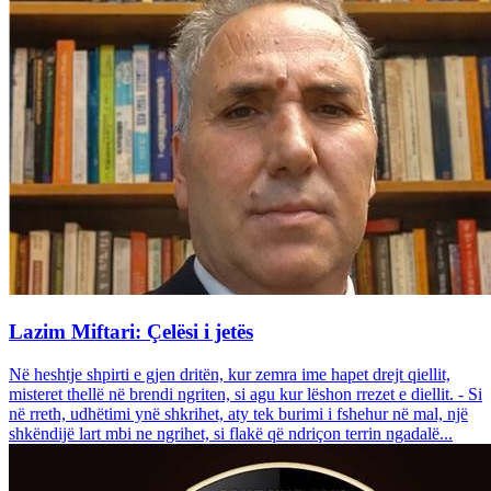
Lazim Miftari: Çelësi i jetës
Në heshtje shpirti e gjen dritën, kur zemra ime hapet drejt qiellit,
misteret thellë në brendi ngriten, si agu kur lëshon rrezet e diellit. - Si
në rreth, udhëtimi ynë shkrihet, aty tek burimi i fshehur në mal, një
shkëndijë lart mbi ne ngrihet, si flakë që ndriçon terrin ngadalë...