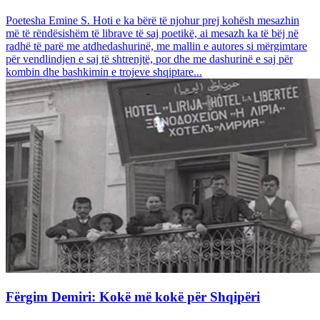
Poetesha Emine S. Hoti e ka bërë të njohur prej kohësh mesazhin
më të rëndësishëm të librave të saj poetikë, ai mesazh ka të bëj në
radhë të parë me atdhedashurinë, me mallin e autores si mërgimtare
për vendlindjen e saj të shtrenjtë, por dhe me dashurinë e saj për
kombin dhe bashkimin e trojeve shqiptare...
Fërgim Demiri: Kokë më kokë për Shqipëri