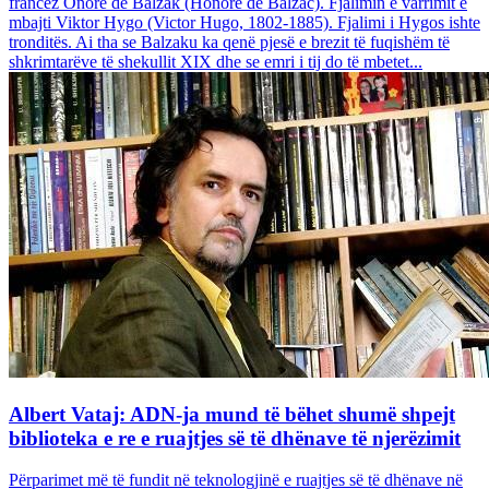
francez Onore dë Balzak (Honoré de Balzac). Fjalimin e varrimit e
mbajti Viktor Hygo (Victor Hugo, 1802-1885). Fjalimi i Hygos ishte
tronditës. Ai tha se Balzaku ka qenë pjesë e brezit të fuqishëm të
shkrimtarëve të shekullit XIX dhe se emri i tij do të mbetet...
Albert Vataj: ADN-ja mund të bëhet shumë shpejt
biblioteka e re e ruajtjes së të dhënave të njerëzimit
Përparimet më të fundit në teknologjinë e ruajtjes së të dhënave në