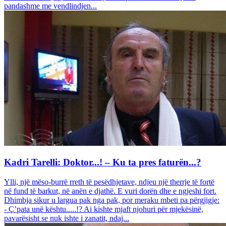
pandashme me vendlindjen...
Kadri Tarelli: Doktor...! – Ku ta pres faturën...?
Ylli, një mëso-burrë rreth të pesëdhjetave, ndjeu një therrje të fortë
në fund të barkut, në anën e djathë. E vuri dorën dhe e ngjeshi fort.
Dhimbja sikur u largua pak nga pak, por meraku mbeti pa përgjigje:
- Ç’pata unë kështu.....!? Ai kishte mjaft njohuri për mjekësinë,
pavarësisht se nuk ishte i zanatit, ndaj...