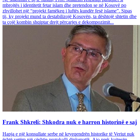
mbrojtës i identitetit fetar islam dhe pretendon se në Kosovë po
zhvillohet një “projekt famëkeq i luftës kundër fesë islame”. Sipas
tij, ky projekt mund ta destabilizojë Kosovën, ta dështojë shtetin dhe
ta çojë kombin shqiptar drejt përçarjes e dekompozimit...
Frank Shkreli: Shkodra nuk e harron historinë e saj
Hapja e një konsullate serbe në kryeqendrën historike të Veriut nuk
është vetëm një çështje protokolli diplomatik. Ajo prek kujtesën