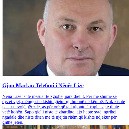
Gjon Marku: Telefoni i Nënës Lizë
Nëna Lizë ishte mësuar të zgjohej para diellit. Për më shumë se
dyzet vjet, mëngjesi e kishte gjetur gjithmonë në këmbë. Nuk kishte
pasur nevojë për zile, as për orë që ta kujtonte. Trupi i saj e dinte
vetë kohën. Sapo qielli niste të zbardhte, ajo hapte sytë, ngrihej
ngadalë dhe niste ditën me të njëjtin ritëm që kishte ndjekur për
gjithë jetën...