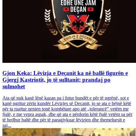
Gjon Keka: Lëvizja e Deçanit ka në ballë figurën e
Gjergj Kastriotit, jo të sulltanit; prandaj po
sulmohet
Ata që nuk kanë lënë kazan pa i futur hundët e për të ngrënë, sot e
kanë ngritur zërin kundër Lëvizjes së Deçanit, jo se ata e bëjnë këtë
për ta ruajtur qenien tonë kombëtare apo atë „tolerancë" vetëm me
fjalë, e me vepra aspak, dhe që ata e përdorin këtë fjalë vetëm sa për
të hedhur baltë dhe për të paragjykuar lëvizjen dhe themeluesit e
saj...