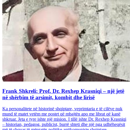
Frank Shkreli: Prof. Dr. Rexhep Krasniqi – një jetë
në shërbim të arsimit, kombit dhe lirisë
Ka personalitete në historinë shqiptare, veprimtaria e të cilëve nuk
mund të matet vetëm me postet që mbajtën apo me librat që kanë
shkruar. Jeta e tyre ishte një mision. I tillë ishte Dr. Rexhep Krasniqi
– historian, pedagog, publicist, burrë shteti dhe një nga udhëheqësit
më të shquar të mërgatës politike antikomuniste shqiptare...