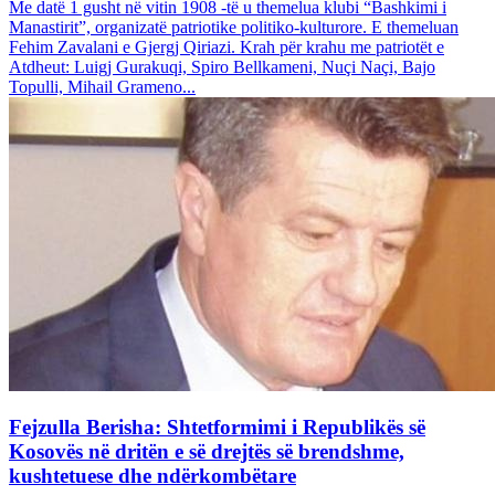
Me datë 1 gusht në vitin 1908 -të u themelua klubi “Bashkimi i
Manastirit”, organizatë patriotike politiko-kulturore. E themeluan
Fehim Zavalani e Gjergj Qiriazi. Krah për krahu me patriotët e
Atdheut: Luigj Gurakuqi, Spiro Bellkameni, Nuçi Naçi, Bajo
Topulli, Mihail Grameno...
Fejzulla Berisha: Shtetformimi i Republikës së
Kosovës në dritën e së drejtës së brendshme,
kushtetuese dhe ndërkombëtare