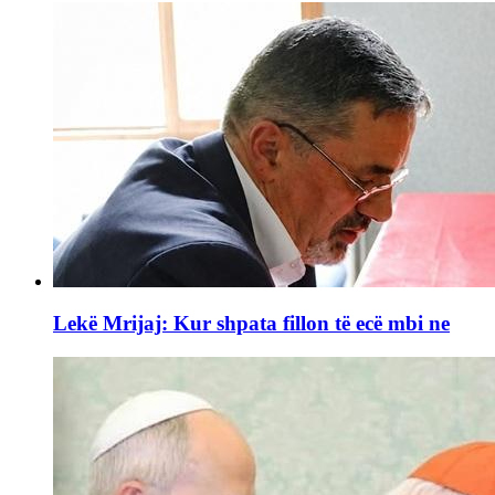
Lekë Mrijaj: Kur shpata fillon të ecë mbi ne