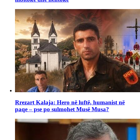
Rrezart Kalaja: Hero në luftë, humanist në
paqe – pse po sulmohet Musë Musa?