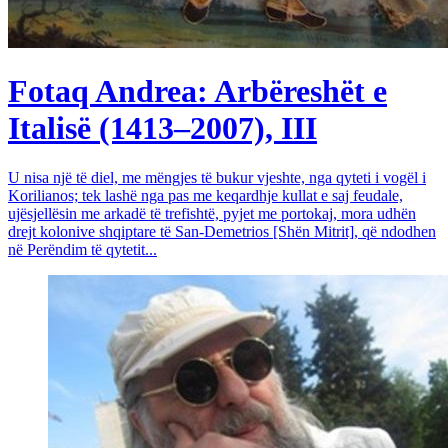
Fotaq Andrea: Arbëreshët e
Italisë (1413–2007), III
U nisa një të diel, me mëngjes të bukur vjeshte, nga qyteti i vogël i
Korilianos; tek lashë nga pas me keqardhje kullat e saj feudale,
ujësjellësin me arkadë të trefishtë, pyjet me portokaj, mora udhën
drejt kolonive shqiptare të San-Demetrios [Shën Mitrit], që ndodhen
në Perëndim të qytetit...