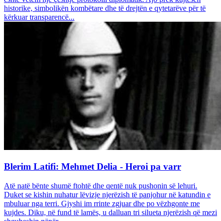
historike, simbolikën kombëtare dhe të drejtën e qytetarëve për të
kërkuar transparencë...
Blerim Latifi: Mehmet Delia - Heroi pa varr
Atë natë bënte shumë ftohtë dhe qentë nuk pushonin së lehuri.
Duket se kishin nuhatur lëvizje njerëzish të panjohur në katundin e
mbuluar nga terri. Gjyshi im rrinte zgjuar dhe po vëzhgonte me
kujdes. Diku, në fund të lamës, u dalluan tri silueta njerëzish që mezi