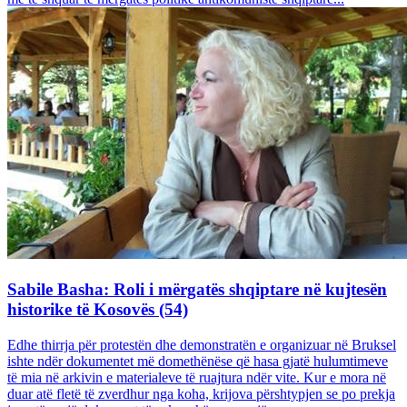
Sabile Basha: Roli i mërgatës shqiptare në kujtesën
historike të Kosovës (54)
Edhe thirrja për protestën dhe demonstratën e organizuar në Bruksel
ishte ndër dokumentet më domethënëse që hasa gjatë hulumtimeve
të mia në arkivin e materialeve të ruajtura ndër vite. Kur e mora në
duar atë fletë të zverdhur nga koha, krijova përshtypjen se po prekja