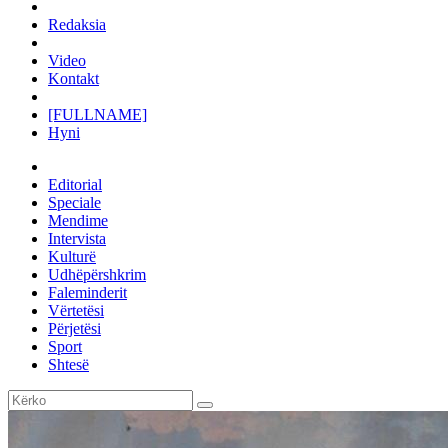
Redaksia
Video
Kontakt
[FULLNAME]
Hyni
Editorial
Speciale
Mendime
Intervista
Kulturë
Udhëpërshkrim
Faleminderit
Vërtetësi
Përjetësi
Sport
Shtesë