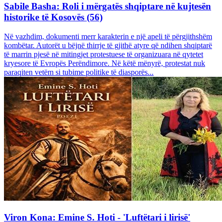
Sabile Basha: Roli i mërgatës shqiptare në kujtesën
historike të Kosovës (56)
Në vazhdim, dokumenti merr karakterin e një apeli të përgjithshëm
kombëtar. Autorët u bëjnë thirrje të gjithë atyre që ndihen shqiptarë
të marrin pjesë në mitingjet protestuese të organizuara në qytetet
kryesore të Evropës Perëndimore. Në këtë mënyrë, protestat nuk
paraqiten vetëm si tubime politike të diasporës...
Viron Kona: Emine S. Hoti - 'Luftëtari i lirisë'