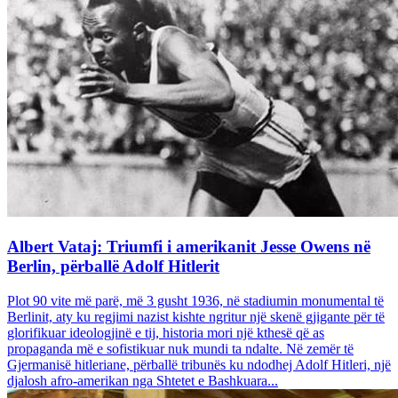
Albert Vataj: Triumfi i amerikanit Jesse Owens në
Berlin, përballë Adolf Hitlerit
Plot 90 vite më parë, më 3 gusht 1936, në stadiumin monumental të
Berlinit, aty ku regjimi nazist kishte ngritur një skenë gjigante për të
glorifikuar ideologjinë e tij, historia mori një kthesë që as
propaganda më e sofistikuar nuk mundi ta ndalte. Në zemër të
Gjermanisë hitleriane, përballë tribunës ku ndodhej Adolf Hitleri, një
djalosh afro-amerikan nga Shtetet e Bashkuara...