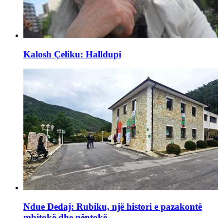
Kalosh Çeliku: Halldupi
Ndue Dedaj: Rubiku, një histori e pazakontë
mbitokë dhe nëntokë