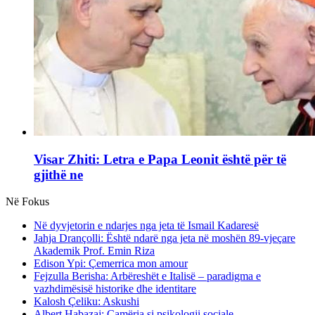
Visar Zhiti: Letra e Papa Leonit është për të
gjithë ne
Në Fokus
Në dyvjetorin e ndarjes nga jeta të Ismail Kadaresë
Jahja Drançolli: Është ndarë nga jeta në moshën 89-vjeçare
Akademik Prof. Emin Riza
Edison Ypi: Çemerrica mon amour
Fejzulla Berisha: Arbëreshët e Italisë – paradigma e
vazhdimësisë historike dhe identitare
Kalosh Çeliku: Askushi
Albert Habazaj: Çamëria si psikologji sociale