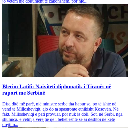
jo vetëm një dokument të zakonshëm, por një...
Blerim Latifi: Naiviteti diplomatik i Tiranës në
raport me Serbinë
Disa ditë më parë, një ministre serbe tha hapur se, po të ishte në
vend të Millosheviqit, ajo do ta spastronte etnikisht Kosovën. Në
fakt, Millosheviqi e pati provuar, por nuk ia doli. Sot, në Serbi, nga
shumica, e vetmja vërejtje që i bëhet është se ai dështoi në këtë
drejtim...