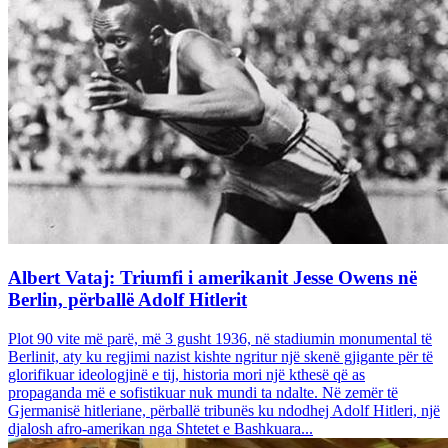
Albert Vataj: Triumfi i amerikanit Jesse Owens në
Berlin, përballë Adolf Hitlerit
Plot 90 vite më parë, më 3 gusht 1936, në stadiumin monumental të
Berlinit, aty ku regjimi nazist kishte ngritur një skenë gjigante për të
glorifikuar ideologjinë e tij, historia mori një kthesë që as
propaganda më e sofistikuar nuk mundi ta ndalte. Në zemër të
Gjermanisë hitleriane, përballë tribunës ku ndodhej Adolf Hitleri, një
djalosh afro-amerikan nga Shtetet e Bashkuara...