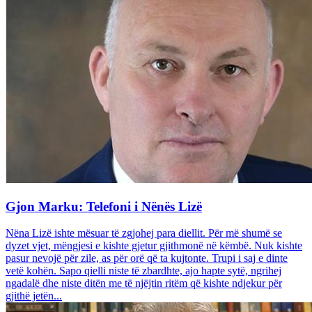
Gjon Marku: Telefoni i Nënës Lizë
Nëna Lizë ishte mësuar të zgjohej para diellit. Për më shumë se
dyzet vjet, mëngjesi e kishte gjetur gjithmonë në këmbë. Nuk kishte
pasur nevojë për zile, as për orë që ta kujtonte. Trupi i saj e dinte
vetë kohën. Sapo qielli niste të zbardhte, ajo hapte sytë, ngrihej
ngadalë dhe niste ditën me të njëjtin ritëm që kishte ndjekur për
gjithë jetën...