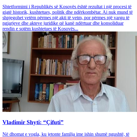
Shtetformimi i Republikës së Kosovës është rezultat i një procesi të
gjatë historik, kushtetues, politik dhe ndërkombëtar. Ai nuk mund të
shpjegohet vetëm përmes një akti të vetm, por përmes një vargu të
ngjarjeve dhe akteve juridike që kanë ndërtuar dhe konsoliduar
rendin e sotëm kushtetues të Kosovës...
Vladimir Shyti: “Çifuti”
Në dhomat e vogla, ku jetonte familja ime ishin shumë ngushtë, të