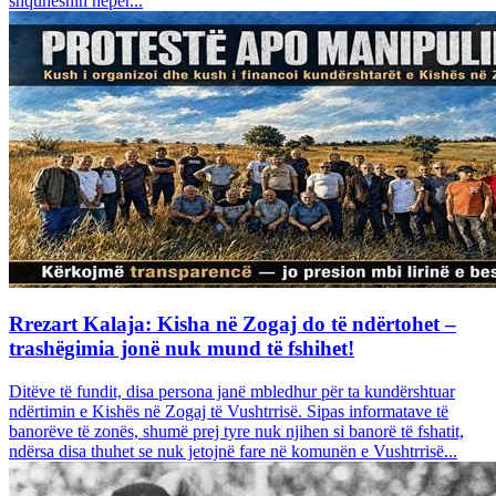
shquheshin nëpër...
Rrezart Kalaja: Kisha në Zogaj do të ndërtohet –
trashëgimia jonë nuk mund të fshihet!
Ditëve të fundit, disa persona janë mbledhur për ta kundërshtuar
ndërtimin e Kishës në Zogaj të Vushtrrisë. Sipas informatave të
banorëve të zonës, shumë prej tyre nuk njihen si banorë të fshatit,
ndërsa disa thuhet se nuk jetojnë fare në komunën e Vushtrrisë...