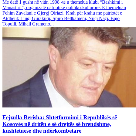
Me datë 1 gusht në vitin 1908 -të u themelua klubi “Bashkimi i
Manastirit”, organizatë patriotike politiko-kulturore. E themeluan
Fehim Zavalani e Gjergj Qiriazi. Krah për krahu me patriotët e
Atdheut: Luigj Gurakuqi, Spiro Bellkameni, Nuçi Naçi, Bajo
Topulli, Mihail Grameno...
Fejzulla Berisha: Shtetformimi i Republikës së
Kosovës në dritën e së drejtës së brendshme,
kushtetuese dhe ndërkombëtare