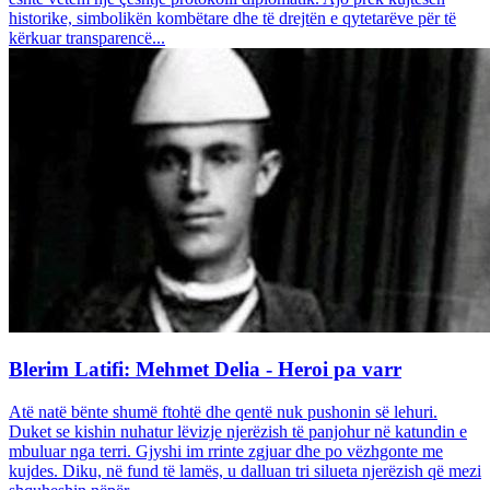
historike, simbolikën kombëtare dhe të drejtën e qytetarëve për të
kërkuar transparencë...
Blerim Latifi: Mehmet Delia - Heroi pa varr
Atë natë bënte shumë ftohtë dhe qentë nuk pushonin së lehuri.
Duket se kishin nuhatur lëvizje njerëzish të panjohur në katundin e
mbuluar nga terri. Gjyshi im rrinte zgjuar dhe po vëzhgonte me
kujdes. Diku, në fund të lamës, u dalluan tri silueta njerëzish që mezi