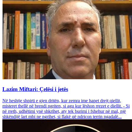
Lazim Miftari: Çelësi i jetës
Në heshtje shpirti e gjen dritën, kur zemra ime hapet drejt qiellit,
misteret thellë në brendi ngriten, si agu kur lëshon rrezet e diellit. - Si
në rreth, udhëtimi ynë shkrihet, aty tek burimi i fshehur në mal, një
shkëndijë lart mbi ne ngrihet, si flakë që ndriçon terrin ngadalë...