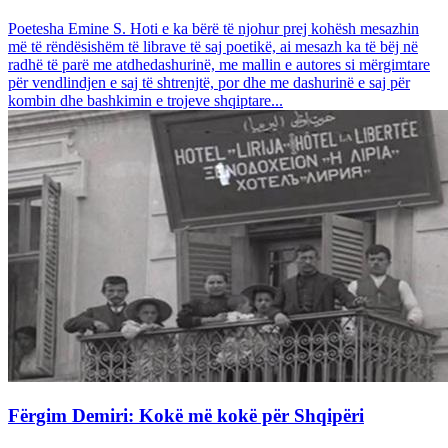
Poetesha Emine S. Hoti e ka bërë të njohur prej kohësh mesazhin
më të rëndësishëm të librave të saj poetikë, ai mesazh ka të bëj në
radhë të parë me atdhedashurinë, me mallin e autores si mërgimtare
për vendlindjen e saj të shtrenjtë, por dhe me dashurinë e saj për
kombin dhe bashkimin e trojeve shqiptare...
Fërgim Demiri: Kokë më kokë për Shqipëri