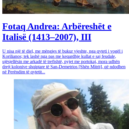
Fotaq Andrea: Arbëreshët e
Italisë (1413–2007), III
U nisa një të diel, me mëngjes të bukur vjeshte, nga qyteti i vogël i
Korilianos; tek lashë nga pas me keqardhje kullat e saj feudale,
ujësjellësin me arkadë të trefishtë, pyjet me portokaj, mora udhën
drejt kolonive shqiptare të San-Demetrios [Shën Mitrit], që ndodhen
në Perëndim të qytetit...