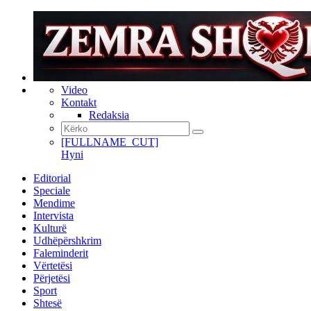
Video
Kontakt
Redaksia
[FULLNAME_CUT]
Hyni
Editorial
Speciale
Mendime
Intervista
Kulturë
Udhëpërshkrim
Faleminderit
Vërtetësi
Përjetësi
Sport
Shtesë