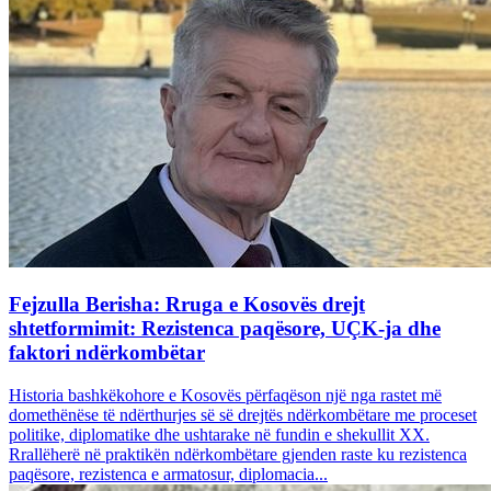
Fejzulla Berisha: Rruga e Kosovës drejt
shtetformimit: Rezistenca paqësore, UÇK-ja dhe
faktori ndërkombëtar
Historia bashkëkohore e Kosovës përfaqëson një nga rastet më
domethënëse të ndërthurjes së së drejtës ndërkombëtare me proceset
politike, diplomatike dhe ushtarake në fundin e shekullit XX.
Rrallëherë në praktikën ndërkombëtare gjenden raste ku rezistenca
paqësore, rezistenca e armatosur, diplomacia...