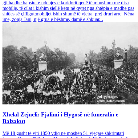
gjitha dhe hapsira e ndenjes e koridorit qenë të mbushura me disa
mobilje, të cilat i kishim sjellë këtu në qytet nga shtëpia e madhe pas
shitjes së çifligut;mobiljet ishin shumë të vjetra, prej druri arre. Nëna
ime, zonja Jani, një grua e bëshme, damë e shkuar...
Xhelal Zejneli: Fjalimi i Hygosë në funeralin e
Balzakut
Më 18 gusht të viti 1850 vdiq në moshën 51-vjeçare shkrimtari