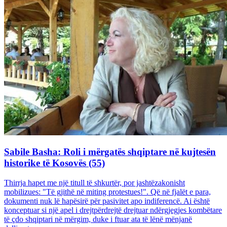
Sabile Basha: Roli i mërgatës shqiptare në kujtesën
historike të Kosovës (55)
Thirrja hapet me një titull të shkurtër, por jashtëzakonisht
mobilizues: "Të gjithë në miting protestues!". Që në fjalët e para,
dokumenti nuk lë hapësirë për pasivitet apo indiferencë. Ai është
konceptuar si një apel i drejtpërdrejtë drejtuar ndërgjegjes kombëtare
të çdo shqiptari në mërgim, duke i ftuar ata të lënë mënjanë