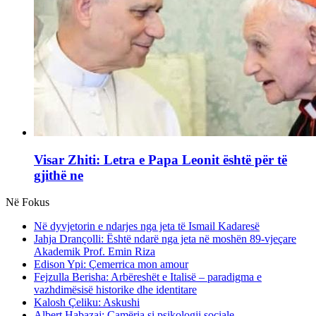
Visar Zhiti: Letra e Papa Leonit është për të
gjithë ne
Në Fokus
Në dyvjetorin e ndarjes nga jeta të Ismail Kadaresë
Jahja Drançolli: Është ndarë nga jeta në moshën 89-vjeçare
Akademik Prof. Emin Riza
Edison Ypi: Çemerrica mon amour
Fejzulla Berisha: Arbëreshët e Italisë – paradigma e
vazhdimësisë historike dhe identitare
Kalosh Çeliku: Askushi
Albert Habazaj: Çamëria si psikologji sociale