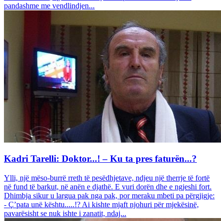
pandashme me vendlindjen...
Kadri Tarelli: Doktor...! – Ku ta pres faturën...?
Ylli, një mëso-burrë rreth të pesëdhjetave, ndjeu një therrje të fortë
në fund të barkut, në anën e djathë. E vuri dorën dhe e ngjeshi fort.
Dhimbja sikur u largua pak nga pak, por meraku mbeti pa përgjigje:
- Ç’pata unë kështu.....!? Ai kishte mjaft njohuri për mjekësinë,
pavarësisht se nuk ishte i zanatit, ndaj...