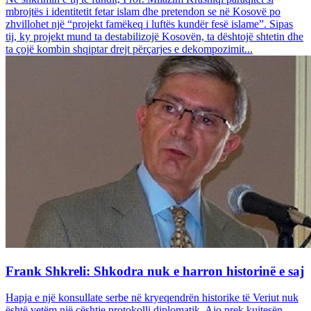
mbrojtës i identitetit fetar islam dhe pretendon se në Kosovë po
zhvillohet një “projekt famëkeq i luftës kundër fesë islame”. Sipas
tij, ky projekt mund ta destabilizojë Kosovën, ta dështojë shtetin dhe
ta çojë kombin shqiptar drejt përçarjes e dekompozimit...
Frank Shkreli: Shkodra nuk e harron historinë e saj
Hapja e një konsullate serbe në kryeqendrën historike të Veriut nuk
është vetëm një çështje protokolli diplomatik. Ajo prek kujtesën