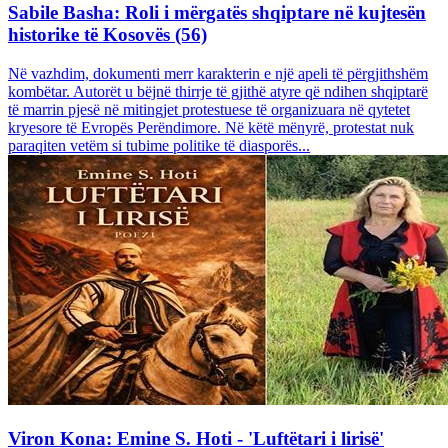
Sabile Basha: Roli i mërgatës shqiptare në kujtesën
historike të Kosovës (56)
Në vazhdim, dokumenti merr karakterin e një apeli të përgjithshëm
kombëtar. Autorët u bëjnë thirrje të gjithë atyre që ndihen shqiptarë
të marrin pjesë në mitingjet protestuese të organizuara në qytetet
kryesore të Evropës Perëndimore. Në këtë mënyrë, protestat nuk
paraqiten vetëm si tubime politike të diasporës...
Viron Kona: Emine S. Hoti - 'Luftëtari i lirisë'