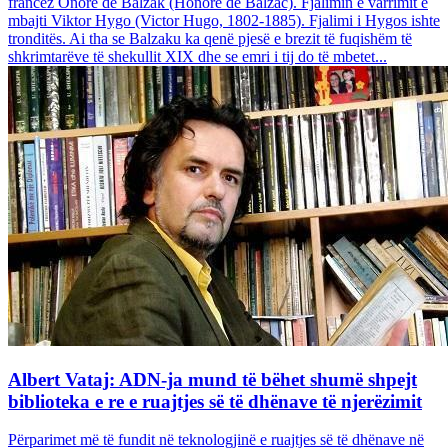
francez Onore dë Balzak (Honoré de Balzac). Fjalimin e varrimit e
mbajti Viktor Hygo (Victor Hugo, 1802-1885). Fjalimi i Hygos ishte
tronditës. Ai tha se Balzaku ka qenë pjesë e brezit të fuqishëm të
shkrimtarëve të shekullit XIX dhe se emri i tij do të mbetet...
Albert Vataj: ADN-ja mund të bëhet shumë shpejt
biblioteka e re e ruajtjes së të dhënave të njerëzimit
Përparimet më të fundit në teknologjinë e ruajtjes së të dhënave në