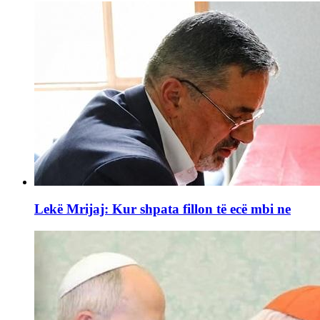
Lekë Mrijaj: Kur shpata fillon të ecë mbi ne