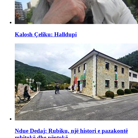
Kalosh Çeliku: Halldupi
Ndue Dedaj: Rubiku, një histori e pazakontë
mbitokë dhe nëntokë