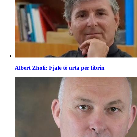
Albert Zholi: Fjalë të urta për librin