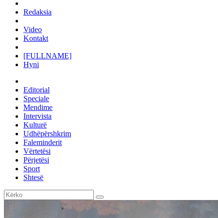
Redaksia
Video
Kontakt
[FULLNAME]
Hyni
Editorial
Speciale
Mendime
Intervista
Kulturë
Udhëpërshkrim
Faleminderit
Vërtetësi
Përjetësi
Sport
Shtesë