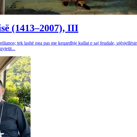
së (1413–2007), III
rilianos; tek lashë nga pas me keqardhje kullat e saj feudale, ujësjellës
tetit...