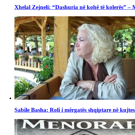
Xhelal Zejneli: “Dashuria në kohë të kolerës” –
Sabile Basha: Roli i mërgatës shqiptare në kujtes