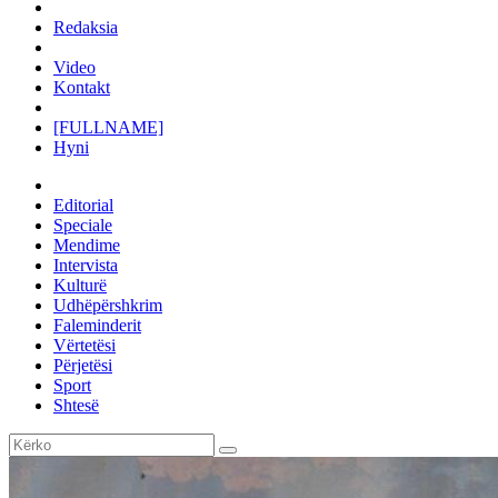
Redaksia
Video
Kontakt
[FULLNAME]
Hyni
Editorial
Speciale
Mendime
Intervista
Kulturë
Udhëpërshkrim
Faleminderit
Vërtetësi
Përjetësi
Sport
Shtesë