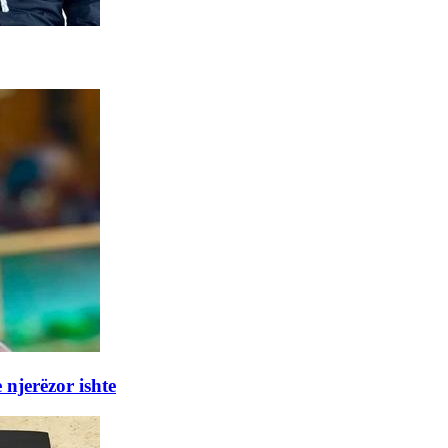
 njerëzor ishte