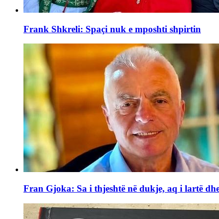
Frank Shkreli: Spaçi nuk e mposhti shpirtin
Fran Gjoka: Sa i thjeshtë në dukje, aq i lartë dhe