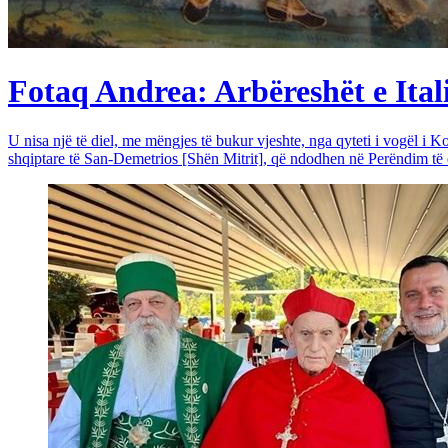
Fotaq Andrea: Arbëreshët e Itali
U nisa një të diel, me mëngjes të bukur vjeshte, nga qyteti i vogël i Ko
shqiptare të San-Demetrios [Shën Mitrit], që ndodhen në Perëndim të qy