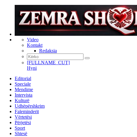
Video
Kontakt
Redaksia
[FULLNAME_CUT]
Hyni
Editorial
Speciale
Mendime
Intervista
Kulturë
Udhëpërshkrim
Faleminderit
Vërtetësi
Përjetësi
Sport
Shtesë