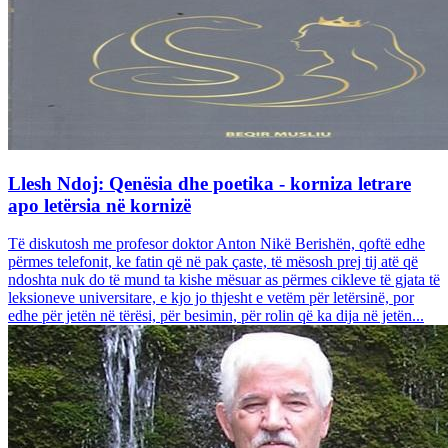
Llesh Ndoj: Qenësia dhe poetika - korniza letrare
apo letërsia në kornizë
Të diskutosh me profesor doktor Anton Nikë Berishën, qoftë edhe
përmes telefonit, ke fatin që në pak çaste, të mësosh prej tij atë që
ndoshta nuk do të mund ta kishe mësuar as përmes cikleve të gjata të
leksioneve universitare, e kjo jo thjesht e vetëm për letërsinë, por
edhe për jetën në tërësi, për besimin, për rolin që ka dija në jetën...