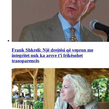
Frank Shkreli: Një drejtësi që vepron me
integritet nuk ka arsye t’i frikësohet
transparencës