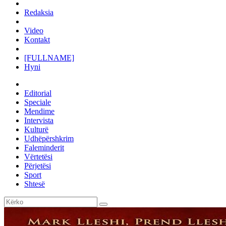
Redaksia
Video
Kontakt
[FULLNAME]
Hyni
Editorial
Speciale
Mendime
Intervista
Kulturë
Udhëpërshkrim
Faleminderit
Vërtetësi
Përjetësi
Sport
Shtesë