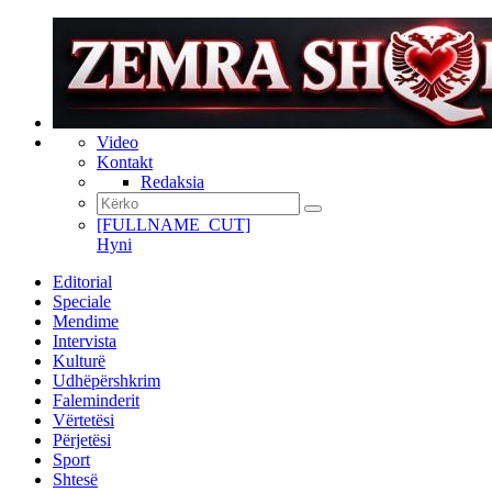
Video
Kontakt
Redaksia
[FULLNAME_CUT]
Hyni
Editorial
Speciale
Mendime
Intervista
Kulturë
Udhëpërshkrim
Faleminderit
Vërtetësi
Përjetësi
Sport
Shtesë