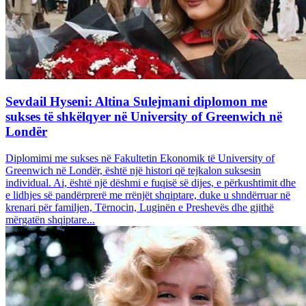
Sevdail Hyseni: Altina Sulejmani diplomon me
sukses të shkëlqyer në University of Greenwich në
Londër
Diplomimi me sukses në Fakultetin Ekonomik të University of
Greenwich në Londër, është një histori që tejkalon suksesin
individual. Ai, është një dëshmi e fuqisë së dijes, e përkushtimit dhe
e lidhjes së pandërprerë me rrënjët shqiptare, duke u shndërruar në
krenari për familjen, Tërnocin, Luginën e Preshevës dhe gjithë
mërgatën shqiptare...