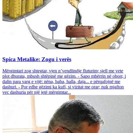
Spica Metalike: Zogu i verës
Mërgimtari zog shtegtar, vjen n’vendlindje fluturim; sjell me vete
plot dhurata, mbush shtëpinë me gëzim. - Sapo mbërrin në oborr, i
dalin para varg e vijë: nëna, baba, halla, daja... e përqafojnë me
dashuri. - Por edhe gëzimi ka kufi, si vizitat me orar; nuk mjafton
veç dashuria për një jetë mërgimtar...