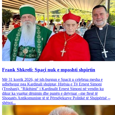
Frank Shkreli: Spaçi nuk e mposhti shpirtin
Më 31 korrik 2026, në ish-burgun e Spaçit u celebrua mesha e
udhëhequr nga Kardinali shqiptar, Hirësia e Tij Ernest Simoni
(Troshani). "Rikthimi" i Kardinalit Ernest Simoni në vendin ku
dikur ka vuajtur dënimin dhe punën e detyruar --me ftesë të
Shoqatës Antikomuniste të të Përndjekurve Politikë të Shqipërisë --
shënoi...