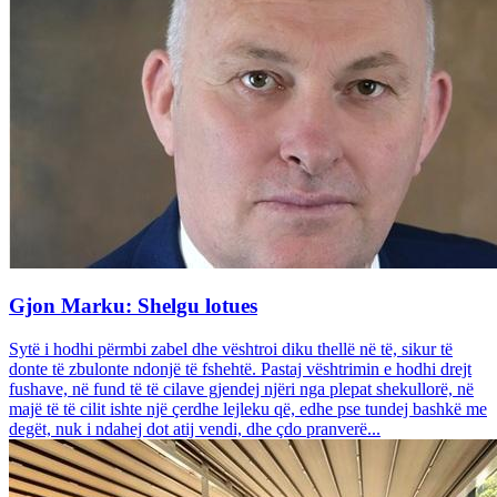
Gjon Marku: Shelgu lotues
Sytë i hodhi përmbi zabel dhe vështroi diku thellë në të, sikur të
donte të zbulonte ndonjë të fshehtë. Pastaj vështrimin e hodhi drejt
fushave, në fund të të cilave gjendej njëri nga plepat shekullorë, në
majë të të cilit ishte një çerdhe lejleku që, edhe pse tundej bashkë me
degët, nuk i ndahej dot atij vendi, dhe çdo pranverë...