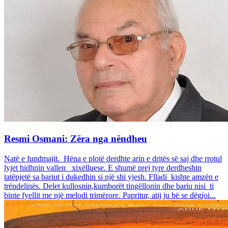
Resmi Osmani: Zëra nga nëndheu
Natë e fundmajit. Hëna e plotë derdhte arin e dritës së saj dhe rrotul
lyjet hidhnin vallen xixëlluese. E shumë prej tyre derdheshin
tatëpjetë sa bariut i dukedhin si një shi yjesh. Flladi kishte amzën e
trëndelinës. Delet kullosnin,kumborët tingëllonin dhe bariu nisi ti
binte fyellit me një melodi trimërore. Papritur, atij ju bë se dëgjoi...