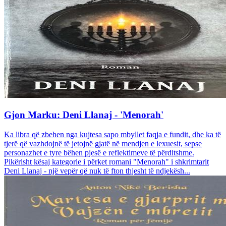
Gjon Marku: Deni Llanaj - 'Menorah'
Ka libra që zbehen nga kujtesa sapo mbyllet faqja e fundit, dhe ka të
tjerë që vazhdojnë të jetojnë gjatë në mendjen e lexuesit, sepse
personazhet e tyre bëhen pjesë e reflektimeve të përditshme.
Pikërisht kësaj kategorie i përket romani "Menorah" i shkrimtarit
Deni Llanaj - një vepër që nuk të fton thjesht të ndjekësh...