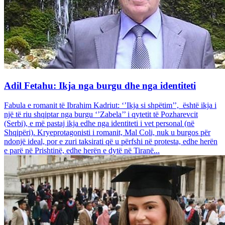
Adil Fetahu: Ikja nga burgu dhe nga identiteti
Fabula e romanit të Ibrahim Kadriut: ‘’Ikja si shpëtim’’, është ikja i
një të riu shqiptar nga burgu ‘’Zabela’’ i qytetit të Pozharevcit
(Serbi), e më pastaj ikja edhe nga identiteti i vet personal (në
Shqipëri). Kryeprotagonisti i romanit, Mal Coli, nuk u burgos për
ndonjë ideal, por e zuri taksirati që u përfshi në protesta, edhe herën
e parë në Prishtinë, edhe herën e dytë në Tiranë...