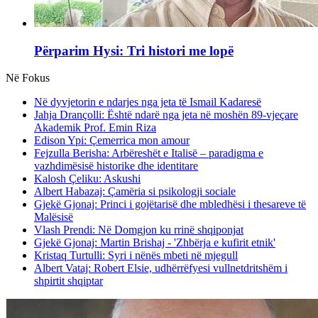
Përparim Hysi: Tri histori me lopë
Në Fokus
Në dyvjetorin e ndarjes nga jeta të Ismail Kadaresë
Jahja Drançolli: Është ndarë nga jeta në moshën 89-vjeçare
Akademik Prof. Emin Riza
Edison Ypi: Çemerrica mon amour
Fejzulla Berisha: Arbëreshët e Italisë – paradigma e
vazhdimësisë historike dhe identitare
Kalosh Çeliku: Askushi
Albert Habazaj: Çamëria si psikologji sociale
Gjekë Gjonaj: Princi i gojëtarisë dhe mbledhësi i thesareve të
Malësisë
Vlash Prendi: Në Domgjon ku rrinë shqiponjat
Gjekë Gjonaj: Martin Brishaj - 'Zhbërja e kufirit etnik'
Kristaq Turtulli: Syri i nënës mbeti në mjegull
Albert Vataj: Robert Elsie, udhërrëfyesi vullnetdritshëm i
shpirtit shqiptar