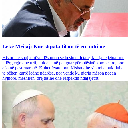
Lekë Mrijaj: Kur shpata fillon të ecë mbi ne
Historia e shqiptarëve dëshmon se besimet fetare, kur janë jetuar me
ndërgjegje dhe urti, nuk e kanë penguar përkatësinë kombëtare, por
e kanë pasuruar atë. Kultet fetare pra, Kishat dhe xhamitë nuk duhet
të bëhen kurrë ledhe ndarëse, por vende ku njeriu mëson paqen
hyjnore, mëshirën, drejtësinë dhe respektin ndaj tjetrit...