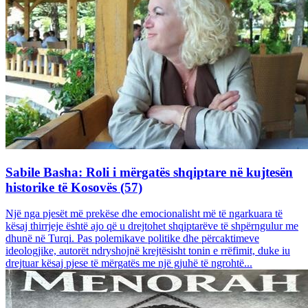
Sabile Basha: Roli i mërgatës shqiptare në kujtesën
historike të Kosovës (57)
Një nga pjesët më prekëse dhe emocionalisht më të ngarkuara të
kësaj thirrjeje është ajo që u drejtohet shqiptarëve të shpërngulur me
dhunë në Turqi. Pas polemikave politike dhe përcaktimeve
ideologjike, autorët ndryshojnë krejtësisht tonin e rrëfimit, duke iu
drejtuar kësaj pjese të mërgatës me një gjuhë të ngrohtë...