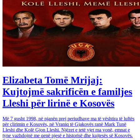
Elizabeta Tomë Mrijaj:
Kujtojmë sakrificën e familjes
Lleshi për lirinë e Kosovës
Më 7 gusht 1998, në njanën prej periudhave ma të vështira të luftës
për çlirimin e Kosovës, në Vraniq të Gjakovës ranë Mark Tunë
Lleshi dhe Kolë Gjon Lleshi. Njëzet e tetë vjet ma vonë, emnat e
tyne vazhdojnë me qenë pjesë e historisë dhe kujtesës së Kosovës.