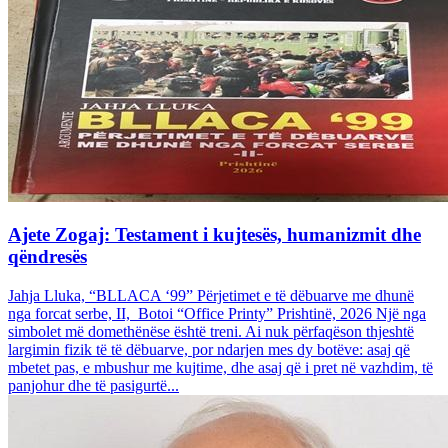
Ajete Zogaj: Testament i kujtesës, humanizmit dhe
qëndresës
Jahja Lluka, “BLLACA ‘99” Përjetimet e të dëbuarve me dhunë
nga forcat serbe, II, Botoi “Office Printy” Prishtinë, 2026 Një nga
simbolet më domethënëse është treni. Ai nuk përfaqëson thjeshtë
largimin fizik të të dëbuarve, por ndarjen mes dy botëve: asaj që
mbetet pas, e mbushur me kujtime, dhe asaj që i pret në vazhdim, të
panjohur dhe të pasigurtë...