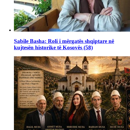
Sabile Basha: Roli i mërgatës shqiptare në
kujtesën historike të Kosovës (58)