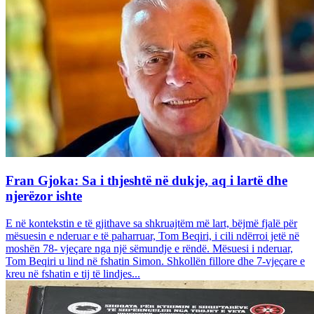
Fran Gjoka: Sa i thjeshtë në dukje, aq i lartë dhe
njerëzor ishte
E në kontekstin e të gjithave sa shkruajtëm më lart, bëjmë fjalë për
mësuesin e nderuar e të paharruar, Tom Beqiri, i cili ndërroi jetë në
moshën 78- vjeçare nga një sëmundje e rëndë. Mësuesi i nderuar,
Tom Beqiri u lind në fshatin Simon. Shkollën fillore dhe 7-vjeçare e
kreu në fshatin e tij të lindjes...