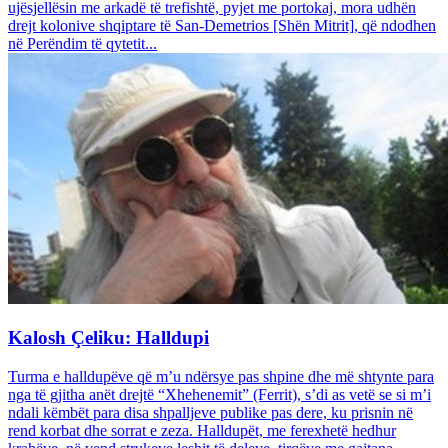
ujësjellësin me arkadë të trefishtë, pyjet me portokaj, mora udhën
drejt kolonive shqiptare të San-Demetrios [Shën Mitrit], që ndodhen
në Perëndim të qytetit...
Kalosh Çeliku: Halldupi
Turma e halldupëve që m’u ndërsye pas shpine dhe më shtynte para
nga të gjitha anët drejtë “Xhehenemit” (Ferrit), s’di as vetë se si m’i
ndali këmbët para disa shpalljeve publike pas dere, ku prisnin në
rend korbat dhe sorrat e zeza. Halldupët, me ferexhetë hedhur