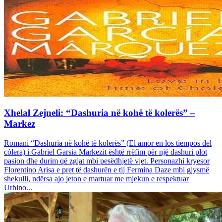
Xhelal Zejneli: “Dashuria në kohë të kolerës” –
Markez
Romani “Dashuria në kohë të kolerës” (El amor en los tiempos del
cólera) i Gabriel Garsia Markezit është rrëfim për një dashuri plot
pasion dhe durim që zgjat mbi pesëdhjetë vjet. Personazhi kryesor
Florentino Arisa e pret të dashurën e tij Fermina Daze mbi gjysmë
shekulli, ndërsa ajo jeton e martuar me mjekun e respektuar
Urbino...