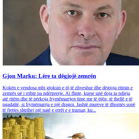
Gjon Marku: Lëre ta dëgjojë zemrën
Kokën e vendosa mbi gjoksin e tij të zhveshur dhe dëgjoja ritmin e
zemrës që i rrihte pa ndërprerje. Ai flinte, kurse unë doja ta ndieja
atë ritëm dhe të përkoja frymëmarrjen time me të tijën, të thellë e të
ngadaltë, si frymëmarrja e një dragoi. Jashtë mureve të dhomës sonë
të fjetjes shtrihej një natë e errët e e trazuar, ku...