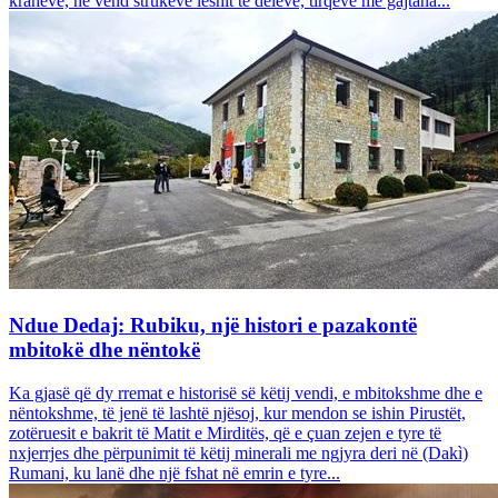
krahëve, në vend strukeve leshit të deleve, tirqëve me gajtana...
Ndue Dedaj: Rubiku, një histori e pazakontë
mbitokë dhe nëntokë
Ka gjasë që dy rremat e historisë së këtij vendi, e mbitokshme dhe e
nëntokshme, të jenë të lashtë njësoj, kur mendon se ishin Pirustët,
zotëruesit e bakrit të Matit e Mirditës, që e çuan zejen e tyre të
nxjerrjes dhe përpunimit të këtij minerali me ngjyra deri në (Dakì)
Rumani, ku lanë dhe një fshat në emrin e tyre...