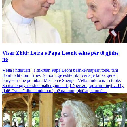
Visar Zhiti: Letra e Papa Leonit është për të gjithë
ne
Vëlla i nderuar! - i shkruan Papa Leoni bashkëvuajtësit tonë, tani
Kardinalit dom Ernest Simoni, që është rikthyer atje ku ka qenë i
burgosur dhe po mban Meshën e Shenjtë. Vëlla i nderuar, - i thotë.
Sa mallëngjyes është mallëngjimi i Tij! Njerëzor, që arrin qiejt… Dy
fjalë: “vëlla” dhe “i nderuar”, që na mungojnë aq shumë…