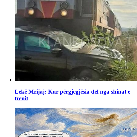
Lekë Mrijaj: Kur përgjegjësia del nga shinat e
trenit