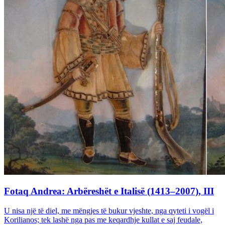
Fotaq Andrea: Arbëreshët e Italisë (1413–2007), III
U nisa një të diel, me mëngjes të bukur vjeshte, nga qyteti i vogël i
Korilianos; tek lashë nga pas me keqardhje kullat e saj feudale,