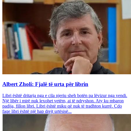
Albert Zholi: Fjalë të urta për librin
Libri është dritarja nga e cila njeriu sheh botën pa lëvizur nga vendi.
Një libër i mirë nuk lexohet vetëm, ai të ndryshon. Aty ku mbaron
padija, fillon libri. Libri është miku që nuk të tradhton kurrë. Çdo
faqe libri është një hap drejt urtësisë...