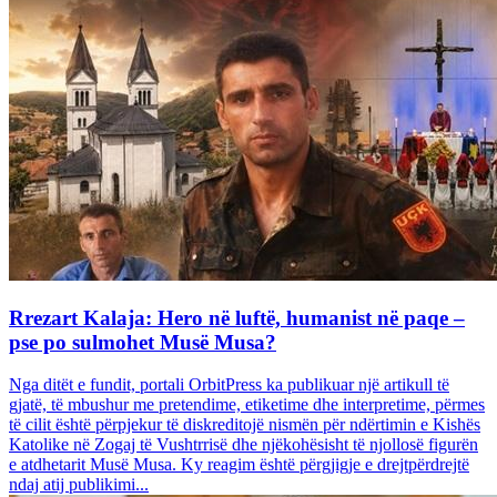
Rrezart Kalaja: Hero në luftë, humanist në paqe –
pse po sulmohet Musë Musa?
Nga ditët e fundit, portali OrbitPress ka publikuar një artikull të
gjatë, të mbushur me pretendime, etiketime dhe interpretime, përmes
të cilit është përpjekur të diskreditojë nismën për ndërtimin e Kishës
Katolike në Zogaj të Vushtrrisë dhe njëkohësisht të njollosë figurën
e atdhetarit Musë Musa. Ky reagim është përgjigje e drejtpërdrejtë
ndaj atij publikimi...