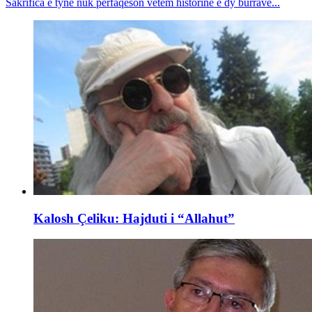
Sakrifica e tyne nuk përfaqëson vetëm historinë e dy burrave...
Kalosh Çeliku: Hajduti i “Allahut”