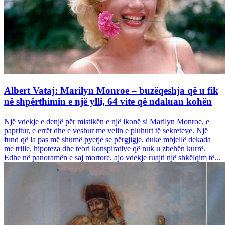
Albert Vataj: Marilyn Monroe – buzëqeshja që u fik
në shpërthimin e një ylli, 64 vite që ndaluan kohën
Një vdekje e denjë për mistikën e një ikonë si Marilyn Monroe, e
papritur, e errët dhe e veshur me velin e pluhurt të sekreteve. Një
fund që la pas më shumë pyetje se përgjigje, duke mbjellë dekada
me trille, hipoteza dhe teori konspirative që nuk u zbehën kurrë.
Edhe në panoramën e saj mortore, ajo vdekje ruajti një shkëlqim të...