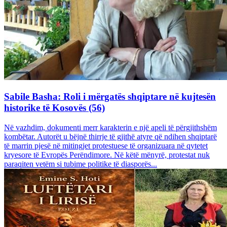
Sabile Basha: Roli i mërgatës shqiptare në kujtesën
historike të Kosovës (56)
Në vazhdim, dokumenti merr karakterin e një apeli të përgjithshëm
kombëtar. Autorët u bëjnë thirrje të gjithë atyre që ndihen shqiptarë
të marrin pjesë në mitingjet protestuese të organizuara në qytetet
kryesore të Evropës Perëndimore. Në këtë mënyrë, protestat nuk
paraqiten vetëm si tubime politike të diasporës...