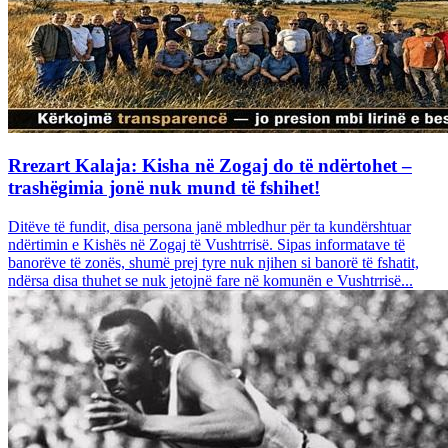
Rrezart Kalaja: Kisha në Zogaj do të ndërtohet –
trashëgimia jonë nuk mund të fshihet!
Ditëve të fundit, disa persona janë mbledhur për ta kundërshtuar
ndërtimin e Kishës në Zogaj të Vushtrrisë. Sipas informatave të
banorëve të zonës, shumë prej tyre nuk njihen si banorë të fshatit,
ndërsa disa thuhet se nuk jetojnë fare në komunën e Vushtrrisë...