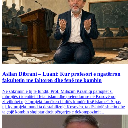
Asllan Dibrani – Luani: Kur profesori e ngatërron
fakultetin me faltoren dhe fenë me kombin
Në shkrimin e tij të fundit, Prof. Milazim Krasniqi paraqitet si
mbrojtës i identitetit fetar islam dhe pretendon se në Kosovë po
zhvillohet një “projekt famëkeq i luftës kundër fesë islame”. Sipas
tij, ky projekt mund ta destabilizojë Kosovën, ta dështojë shtetin dhe
ta çojë kombin shqiptar drejt përçarjes e dekompozimit...