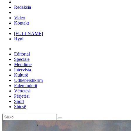
Redaksia
Video
Kontakt
[FULLNAME]
Hyni
Editorial
Speciale
Mendime
Intervista
Kulturë
Udhëpërshkrim
Faleminderit
Vërtetësi
Përjetësi
Sport
Shtesë