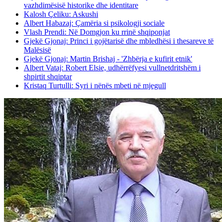
vazhdimësisë historike dhe identitare
Kalosh Çeliku: Askushi
Albert Habazaj: Çamëria si psikologji sociale
Vlash Prendi: Në Domgjon ku rrinë shqiponjat
Gjekë Gjonaj: Princi i gojëtarisë dhe mbledhësi i thesareve të
Malësisë
Gjekë Gjonaj: Martin Brishaj - 'Zhbërja e kufirit etnik'
Albert Vataj: Robert Elsie, udhërrëfyesi vullnetdritshëm i
shpirtit shqiptar
Kristaq Turtulli: Syri i nënës mbeti në mjegull