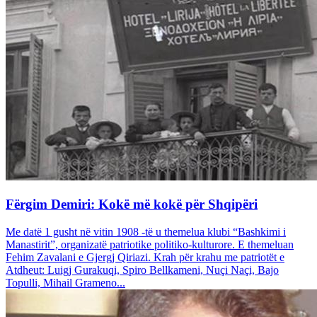
Fërgim Demiri: Kokë më kokë për Shqipëri
Me datë 1 gusht në vitin 1908 -të u themelua klubi “Bashkimi i
Manastirit”, organizatë patriotike politiko-kulturore. E themeluan
Fehim Zavalani e Gjergj Qiriazi. Krah për krahu me patriotët e
Atdheut: Luigj Gurakuqi, Spiro Bellkameni, Nuçi Naçi, Bajo
Topulli, Mihail Grameno...