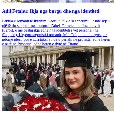
Adil Fetahu: Ikja nga burgu dhe nga identiteti
Fabula e romanit të Ibrahim Kadriut: ‘’Ikja si shpëtim’’, është ikja i
një të riu shqiptar nga burgu ‘’Zabela’’ i qytetit të Pozharevcit
(Serbi), e më pastaj ikja edhe nga identiteti i vet personal (në
Shqipëri). Kryeprotagonisti i romanit, Mal Coli, nuk u burgos për
ndonjë ideal, por e zuri taksirati që u përfshi në protesta, edhe herën
e parë në Prishtinë, edhe herën e dytë në Tiranë...