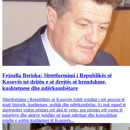
Fejzulla Berisha: Shtetformimi i Republikës së
Kosovës në dritën e së drejtës së brendshme,
kushtetuese dhe ndërkombëtare
Shtetformimi i Republikës së Kosovës është rezultat i një procesi të
gjatë historik, kushtetues, politik dhe ndërkombëtar. Ai nuk mund të
shpjegohet vetëm përmes një akti të vetm, por përmes një vargu të
ngjarjeve dhe akteve juridike që kanë ndërtuar dhe konsoliduar
rendin e sotëm kushtetues të Kosovës...