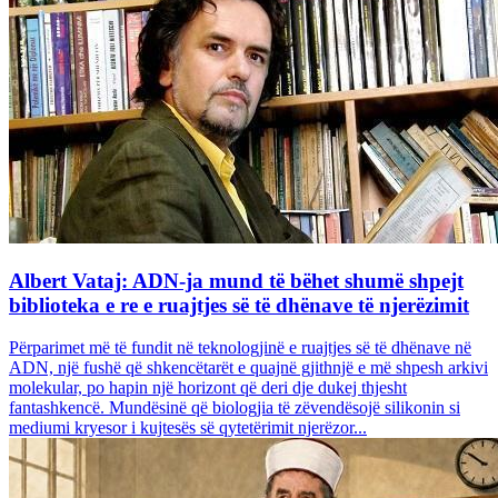
Albert Vataj: ADN-ja mund të bëhet shumë shpejt
biblioteka e re e ruajtjes së të dhënave të njerëzimit
Përparimet më të fundit në teknologjinë e ruajtjes së të dhënave në
ADN, një fushë që shkencëtarët e quajnë gjithnjë e më shpesh arkivi
molekular, po hapin një horizont që deri dje dukej thjesht
fantashkencë. Mundësinë që biologjia të zëvendësojë silikonin si
mediumi kryesor i kujtesës së qytetërimit njerëzor...