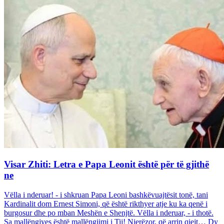
Visar Zhiti: Letra e Papa Leonit është për të gjithë
ne
Vëlla i nderuar! - i shkruan Papa Leoni bashkëvuajtësit tonë, tani
Kardinalit dom Ernest Simoni, që është rikthyer atje ku ka qenë i
burgosur dhe po mban Meshën e Shenjtë. Vëlla i nderuar, - i thotë.
Sa mallëngjyes është mallëngjimi i Tij! Njerëzor, që arrin qiejt… Dy