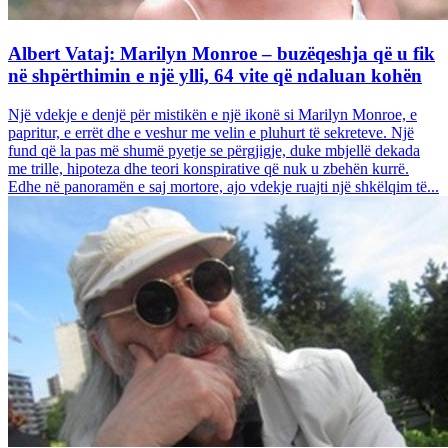
Albert Vataj: Marilyn Monroe – buzëqeshja që u fik
në shpërthimin e një ylli, 64 vite që ndaluan kohën
Një vdekje e denjë për mistikën e një ikonë si Marilyn Monroe, e
papritur, e errët dhe e veshur me velin e pluhurt të sekreteve. Një
fund që la pas më shumë pyetje se përgjigje, duke mbjellë dekada
me trille, hipoteza dhe teori konspirative që nuk u zbehën kurrë.
Edhe në panoramën e saj mortore, ajo vdekje ruajti një shkëlqim të...