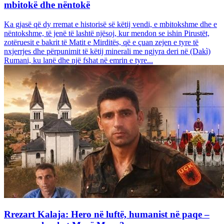
mbitokë dhe nëntokë
Ka gjasë që dy rremat e historisë së këtij vendi, e mbitokshme dhe e
nëntokshme, të jenë të lashtë njësoj, kur mendon se ishin Pirustët,
zotëruesit e bakrit të Matit e Mirditës, që e çuan zejen e tyre të
nxjerrjes dhe përpunimit të këtij minerali me ngjyra deri në (Dakì)
Rumani, ku lanë dhe një fshat në emrin e tyre...
Rrezart Kalaja: Hero në luftë, humanist në paqe –