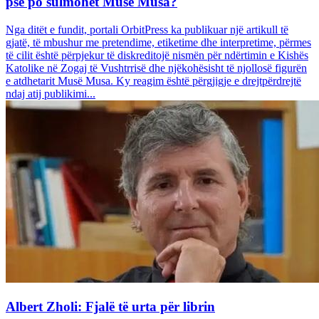
pse po sulmohet Musë Musa?
Nga ditët e fundit, portali OrbitPress ka publikuar një artikull të
gjatë, të mbushur me pretendime, etiketime dhe interpretime, përmes
të cilit është përpjekur të diskreditojë nismën për ndërtimin e Kishës
Katolike në Zogaj të Vushtrrisë dhe njëkohësisht të njollosë figurën
e atdhetarit Musë Musa. Ky reagim është përgjigje e drejtpërdrejtë
ndaj atij publikimi...
Albert Zholi: Fjalë të urta për librin