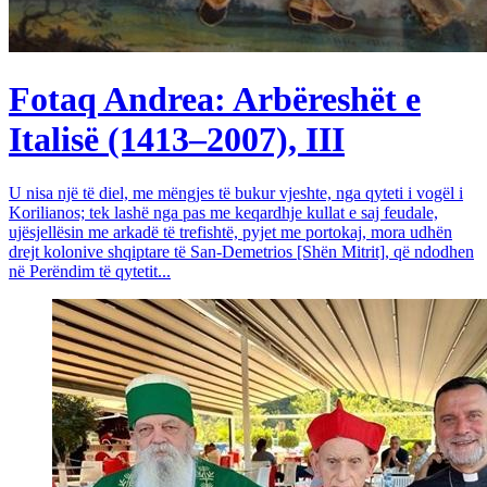
Fotaq Andrea: Arbëreshët e
Italisë (1413–2007), III
U nisa një të diel, me mëngjes të bukur vjeshte, nga qyteti i vogël i
Korilianos; tek lashë nga pas me keqardhje kullat e saj feudale,
ujësjellësin me arkadë të trefishtë, pyjet me portokaj, mora udhën
drejt kolonive shqiptare të San-Demetrios [Shën Mitrit], që ndodhen
në Perëndim të qytetit...