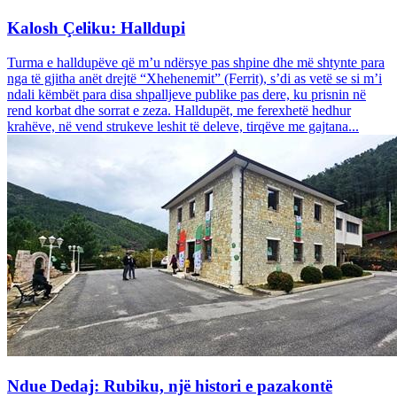
Kalosh Çeliku: Halldupi
Turma e halldupëve që m’u ndërsye pas shpine dhe më shtynte para
nga të gjitha anët drejtë “Xhehenemit” (Ferrit), s’di as vetë se si m’i
ndali këmbët para disa shpalljeve publike pas dere, ku prisnin në
rend korbat dhe sorrat e zeza. Halldupët, me ferexhetë hedhur
krahëve, në vend strukeve leshit të deleve, tirqëve me gajtana...
Ndue Dedaj: Rubiku, një histori e pazakontë