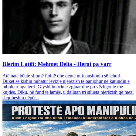
Blerim Latifi: Mehmet Delia - Heroi pa varr
Atë natë bënte shumë ftohtë dhe qentë nuk pushonin së lehuri.
Duket se kishin nuhatur lëvizje njerëzish të panjohur në katundin e
mbuluar nga terri. Gjyshi im rrinte zgjuar dhe po vëzhgonte me
kujdes. Diku, në fund të lamës, u dalluan tri silueta njerëzish që mezi
shquheshin nëpër...