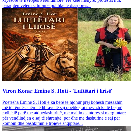
kryesore të Evropës Perëndimore. Në këtë mënyrë, protestat nuk
paraqiten vetëm si tubime politike të diasporës...
Viron Kona: Emine S. Hoti - 'Luftëtari i lirisë'
Poetesha Emine S. Hoti e ka bërë të njohur prej kohësh mesazhin
më të rëndësishëm të librave të saj poetikë, ai mesazh ka të bëj në
radhë të parë me atdhedashurinë, me mallin e autores si mërgimtare
për vendlindjen e saj të shtrenjtë, por dhe me dashurinë e saj për
kombin dhe bashkimin e trojeve shqiptare...