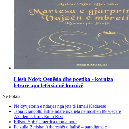
Llesh Ndoj: Qenësia dhe poetika - korniza
letrare apo letërsia në kornizë
Në Fokus
Në dyvjetorin e ndarjes nga jeta të Ismail Kadaresë
Jahja Drançolli: Është ndarë nga jeta në moshën 89-vjeçare
Akademik Prof. Emin Riza
Edison Ypi: Çemerrica mon amour
Fejzulla Berisha: Arbëreshët e Italisë – paradigma e