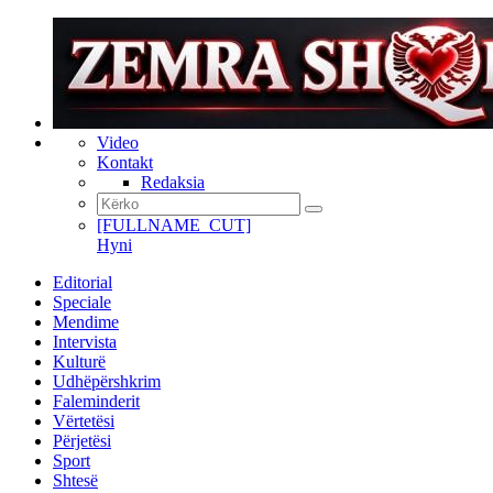
Video
Kontakt
Redaksia
[FULLNAME_CUT]
Hyni
Editorial
Speciale
Mendime
Intervista
Kulturë
Udhëpërshkrim
Faleminderit
Vërtetësi
Përjetësi
Sport
Shtesë