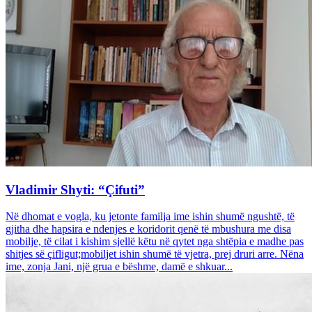
Vladimir Shyti: “Çifuti”
Në dhomat e vogla, ku jetonte familja ime ishin shumë ngushtë, të
gjitha dhe hapsira e ndenjes e koridorit qenë të mbushura me disa
mobilje, të cilat i kishim sjellë këtu në qytet nga shtëpia e madhe pas
shitjes së çifligut;mobiljet ishin shumë të vjetra, prej druri arre. Nëna
ime, zonja Jani, një grua e bëshme, damë e shkuar...