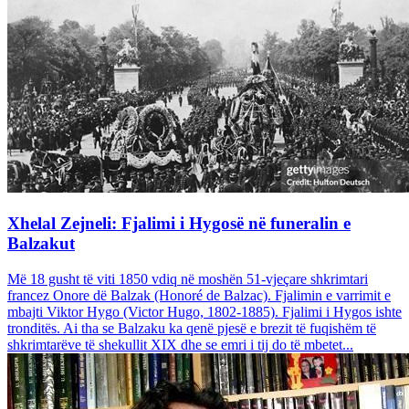
Xhelal Zejneli: Fjalimi i Hygosë në funeralin e
Balzakut
Më 18 gusht të viti 1850 vdiq në moshën 51-vjeçare shkrimtari
francez Onore dë Balzak (Honoré de Balzac). Fjalimin e varrimit e
mbajti Viktor Hygo (Victor Hugo, 1802-1885). Fjalimi i Hygos ishte
tronditës. Ai tha se Balzaku ka qenë pjesë e brezit të fuqishëm të
shkrimtarëve të shekullit XIX dhe se emri i tij do të mbetet...