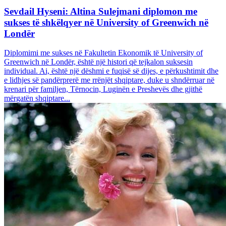
Sevdail Hyseni: Altina Sulejmani diplomon me
sukses të shkëlqyer në University of Greenwich në
Londër
Diplomimi me sukses në Fakultetin Ekonomik të University of
Greenwich në Londër, është një histori që tejkalon suksesin
individual. Ai, është një dëshmi e fuqisë së dijes, e përkushtimit dhe
e lidhjes së pandërprerë me rrënjët shqiptare, duke u shndërruar në
krenari për familjen, Tërnocin, Luginën e Preshevës dhe gjithë
mërgatën shqiptare...