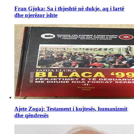
Fran Gjoka: Sa i thjeshtë në dukje, aq i lartë
dhe njerëzor ishte
Ajete Zogaj: Testament i kujtesës, humanizmit
dhe qëndresës