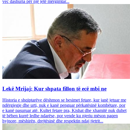
veç dashuria për një jetë mërgimtar...
Lekë Mrijaj: Kur shpata fillon të ecë mbi ne
Historia e shqiptarëve dëshmon se besimet fetare, kur janë jetuar me
ndërgjegje dhe urti, nuk e kanë penguar përkatësinë kombëtare, por
e kanë pasuruar atë. Kultet fetare pra, Kishat dhe xhamitë nuk duhet
të bëhen kurrë ledhe ndarëse, por vende ku njeriu mëson paqen
hyjnore, mëshirën, drejtësinë dhe respektin ndaj tjetrit...