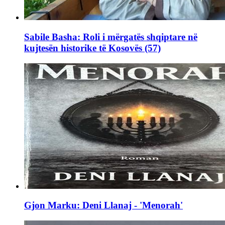
Sabile Basha: Roli i mërgatës shqiptare në
kujtesën historike të Kosovës (57)
Gjon Marku: Deni Llanaj - 'Menorah'