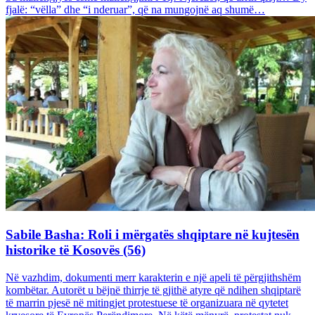
fjalë: “vëlla” dhe “i nderuar”, që na mungojnë aq shumë…
Sabile Basha: Roli i mërgatës shqiptare në kujtesën
historike të Kosovës (56)
Në vazhdim, dokumenti merr karakterin e një apeli të përgjithshëm
kombëtar. Autorët u bëjnë thirrje të gjithë atyre që ndihen shqiptarë
të marrin pjesë në mitingjet protestuese të organizuara në qytetet