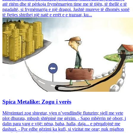
atë ritëm dhe të përkoja frymëmarrjen time me të tijën, të thellë e të
ngadaltë, si frymëmarrja e një dragoi. Jashtë mureve të dhomës sonë
të fjetjes shtrihej një natë e errët e e trazuar, ku...
Spica Metalike: Zogu i verës
Mërgimtari zog shtegtar, vjen n’vendlindje fluturim; sjell me vete
plot dhurata, mbush shtëpinë me gëzim. - Sapo mbërrin në oborr, i
dalin para varg e vijë: nëna, baba, halla, daja... e përqafojnë me
dashuri. - Por edhe gëzimi ka kufi, si vizitat me orar; nuk mjafton