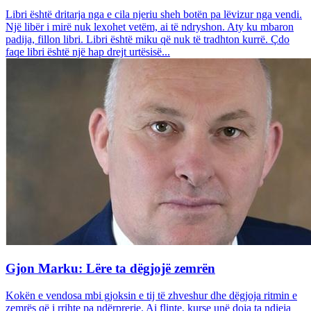
Libri është dritarja nga e cila njeriu sheh botën pa lëvizur nga vendi.
Një libër i mirë nuk lexohet vetëm, ai të ndryshon. Aty ku mbaron
padija, fillon libri. Libri është miku që nuk të tradhton kurrë. Çdo
faqe libri është një hap drejt urtësisë...
Gjon Marku: Lëre ta dëgjojë zemrën
Kokën e vendosa mbi gjoksin e tij të zhveshur dhe dëgjoja ritmin e
zemrës që i rrihte pa ndërprerje. Ai flinte, kurse unë doja ta ndieja