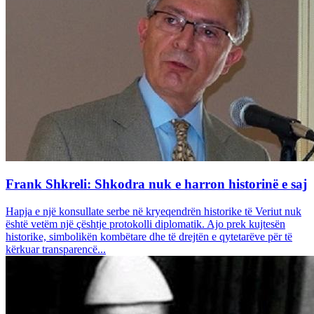
Frank Shkreli: Shkodra nuk e harron historinë e saj
Hapja e një konsullate serbe në kryeqendrën historike të Veriut nuk
është vetëm një çështje protokolli diplomatik. Ajo prek kujtesën
historike, simbolikën kombëtare dhe të drejtën e qytetarëve për të
kërkuar transparencë...