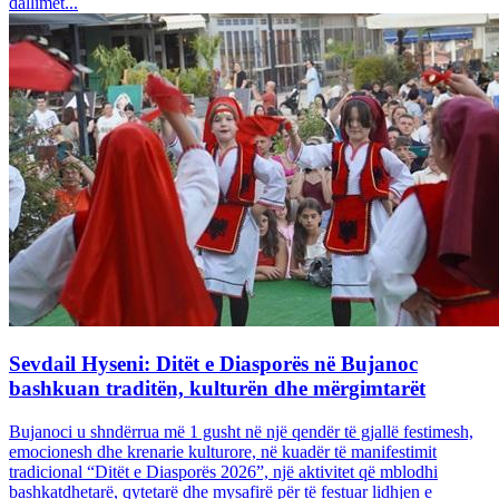
dallimet...
Sevdail Hyseni: Ditët e Diasporës në Bujanoc
bashkuan traditën, kulturën dhe mërgimtarët
Bujanoci u shndërrua më 1 gusht në një qendër të gjallë festimesh,
emocionesh dhe krenarie kulturore, në kuadër të manifestimit
tradicional “Ditët e Diasporës 2026”, një aktivitet që mblodhi
bashkatdhetarë, qytetarë dhe mysafirë për të festuar lidhjen e