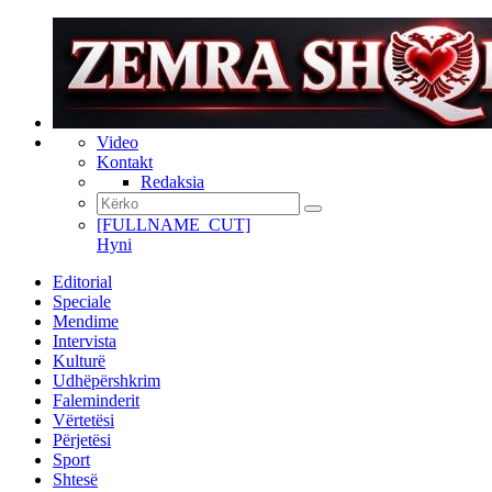
Video
Kontakt
Redaksia
[FULLNAME_CUT]
Hyni
Editorial
Speciale
Mendime
Intervista
Kulturë
Udhëpërshkrim
Faleminderit
Vërtetësi
Përjetësi
Sport
Shtesë