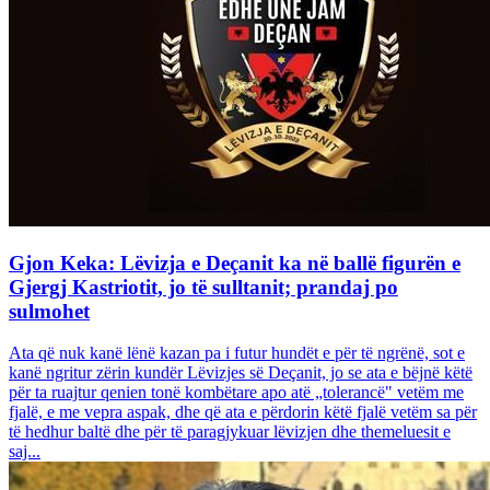
Gjon Keka: Lëvizja e Deçanit ka në ballë figurën e
Gjergj Kastriotit, jo të sulltanit; prandaj po
sulmohet
Ata që nuk kanë lënë kazan pa i futur hundët e për të ngrënë, sot e
kanë ngritur zërin kundër Lëvizjes së Deçanit, jo se ata e bëjnë këtë
për ta ruajtur qenien tonë kombëtare apo atë „tolerancë" vetëm me
fjalë, e me vepra aspak, dhe që ata e përdorin këtë fjalë vetëm sa për
të hedhur baltë dhe për të paragjykuar lëvizjen dhe themeluesit e
saj...