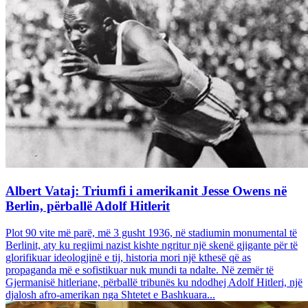
Albert Vataj: Triumfi i amerikanit Jesse Owens në
Berlin, përballë Adolf Hitlerit
Plot 90 vite më parë, më 3 gusht 1936, në stadiumin monumental të
Berlinit, aty ku regjimi nazist kishte ngritur një skenë gjigante për të
glorifikuar ideologjinë e tij, historia mori një kthesë që as
propaganda më e sofistikuar nuk mundi ta ndalte. Në zemër të
Gjermanisë hitleriane, përballë tribunës ku ndodhej Adolf Hitleri, një
djalosh afro-amerikan nga Shtetet e Bashkuara...