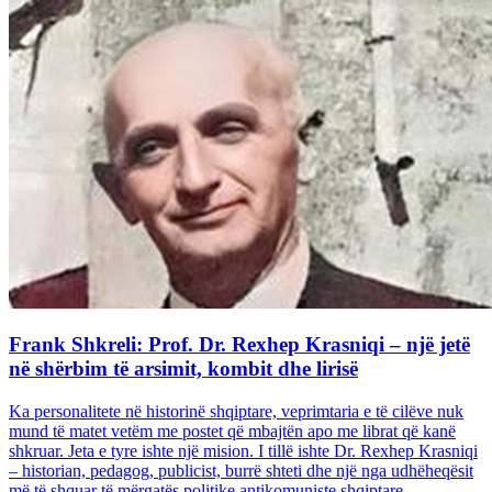
Frank Shkreli: Prof. Dr. Rexhep Krasniqi – një jetë
në shërbim të arsimit, kombit dhe lirisë
Ka personalitete në historinë shqiptare, veprimtaria e të cilëve nuk
mund të matet vetëm me postet që mbajtën apo me librat që kanë
shkruar. Jeta e tyre ishte një mision. I tillë ishte Dr. Rexhep Krasniqi
– historian, pedagog, publicist, burrë shteti dhe një nga udhëheqësit
më të shquar të mërgatës politike antikomuniste shqiptare...