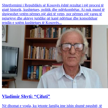
Shtetformimi i Republikës së Kosovës është rezultat i një procesi të
gjatë historik, kushtetues, politik dhe ndërkombëtar. Ai nuk mund të
shpjegohet vetëm përmes një akti të vetm, por përmes një vargu të
ngjarjeve dhe akteve juridike që kanë ndërtuar dhe konsoliduar
rendin e sotëm kushtetues të Kosovës...
Vladimir Shyti: “Çifuti”
Në dhomat e vogla, ku jetonte familja ime ishin shumë ngushtë, të