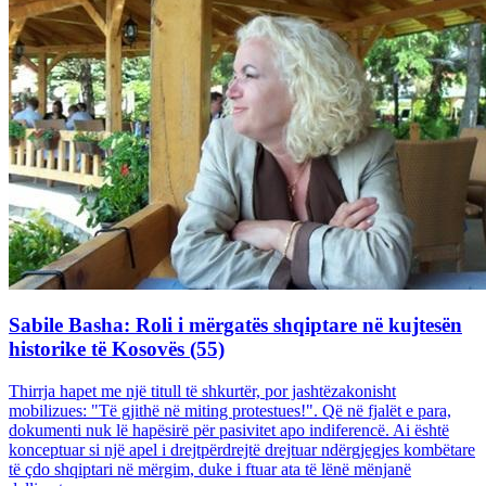
Sabile Basha: Roli i mërgatës shqiptare në kujtesën
historike të Kosovës (55)
Thirrja hapet me një titull të shkurtër, por jashtëzakonisht
mobilizues: "Të gjithë në miting protestues!". Që në fjalët e para,
dokumenti nuk lë hapësirë për pasivitet apo indiferencë. Ai është
konceptuar si një apel i drejtpërdrejtë drejtuar ndërgjegjes kombëtare
të çdo shqiptari në mërgim, duke i ftuar ata të lënë mënjanë