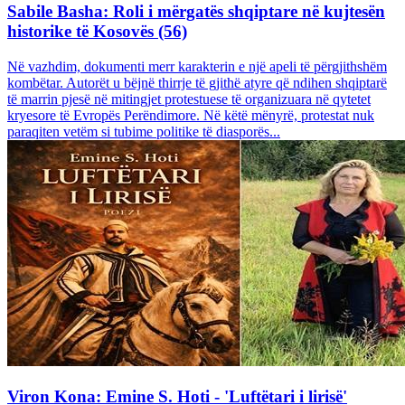
Sabile Basha: Roli i mërgatës shqiptare në kujtesën
historike të Kosovës (56)
Në vazhdim, dokumenti merr karakterin e një apeli të përgjithshëm
kombëtar. Autorët u bëjnë thirrje të gjithë atyre që ndihen shqiptarë
të marrin pjesë në mitingjet protestuese të organizuara në qytetet
kryesore të Evropës Perëndimore. Në këtë mënyrë, protestat nuk
paraqiten vetëm si tubime politike të diasporës...
Viron Kona: Emine S. Hoti - 'Luftëtari i lirisë'