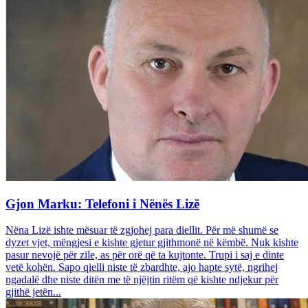
Gjon Marku: Telefoni i Nënës Lizë
Nëna Lizë ishte mësuar të zgjohej para diellit. Për më shumë se
dyzet vjet, mëngjesi e kishte gjetur gjithmonë në këmbë. Nuk kishte
pasur nevojë për zile, as për orë që ta kujtonte. Trupi i saj e dinte
vetë kohën. Sapo qielli niste të zbardhte, ajo hapte sytë, ngrihej
ngadalë dhe niste ditën me të njëjtin ritëm që kishte ndjekur për
gjithë jetën...