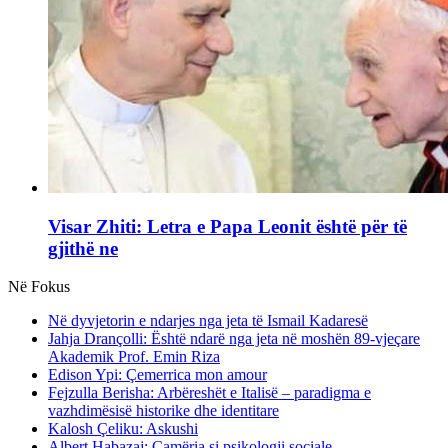
Visar Zhiti: Letra e Papa Leonit është për të
gjithë ne
Në Fokus
Në dyvjetorin e ndarjes nga jeta të Ismail Kadaresë
Jahja Drançolli: Është ndarë nga jeta në moshën 89-vjeçare
Akademik Prof. Emin Riza
Edison Ypi: Çemerrica mon amour
Fejzulla Berisha: Arbëreshët e Italisë – paradigma e
vazhdimësisë historike dhe identitare
Kalosh Çeliku: Askushi
Albert Habazaj: Çamëria si psikologji sociale