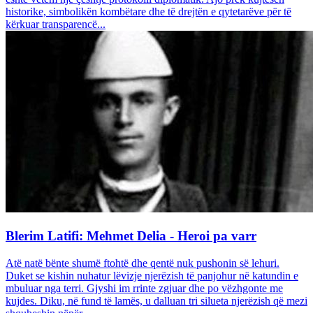
historike, simbolikën kombëtare dhe të drejtën e qytetarëve për të
kërkuar transparencë...
Blerim Latifi: Mehmet Delia - Heroi pa varr
Atë natë bënte shumë ftohtë dhe qentë nuk pushonin së lehuri.
Duket se kishin nuhatur lëvizje njerëzish të panjohur në katundin e
mbuluar nga terri. Gjyshi im rrinte zgjuar dhe po vëzhgonte me
kujdes. Diku, në fund të lamës, u dalluan tri silueta njerëzish që mezi