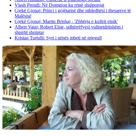
Vlash Prendi: Në Domgjon ku rrinë shqiponjat
Gjekë Gjonaj: Princi i gojëtarisë dhe mbledhësi i thesareve të
Malësisë
Gjekë Gjonaj: Martin Brishaj - 'Zhbërja e kufirit etnik'
Albert Vataj: Robert Elsie, udhërrëfyesi vullnetdritshëm i
shpirtit shqiptar
Kristaq Turtulli: Syri i nënës mbeti në mjegull