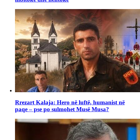
Rrezart Kalaja: Hero në luftë, humanist në
paqe – pse po sulmohet Musë Musa?