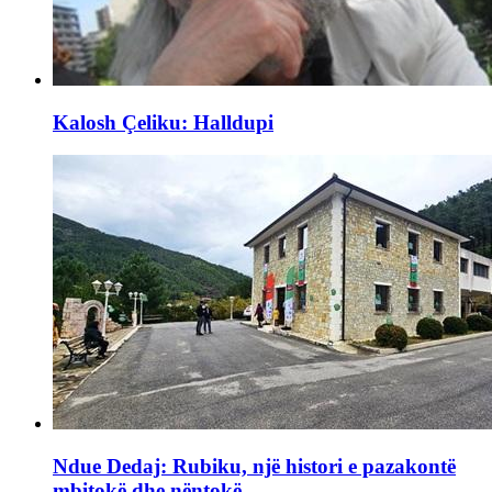
Kalosh Çeliku: Halldupi
Ndue Dedaj: Rubiku, një histori e pazakontë
mbitokë dhe nëntokë