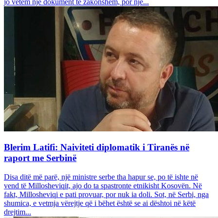
jo vetëm një dokument të zakonshëm, por një...
Blerim Latifi: Naiviteti diplomatik i Tiranës në
raport me Serbinë
Disa ditë më parë, një ministre serbe tha hapur se, po të ishte në
vend të Millosheviqit, ajo do ta spastronte etnikisht Kosovën. Në
fakt, Millosheviqi e pati provuar, por nuk ia doli. Sot, në Serbi, nga
shumica, e vetmja vërejtje që i bëhet është se ai dështoi në këtë
drejtim...