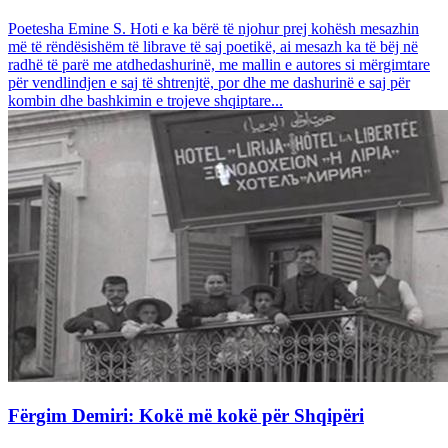
Poetesha Emine S. Hoti e ka bërë të njohur prej kohësh mesazhin
më të rëndësishëm të librave të saj poetikë, ai mesazh ka të bëj në
radhë të parë me atdhedashurinë, me mallin e autores si mërgimtare
për vendlindjen e saj të shtrenjtë, por dhe me dashurinë e saj për
kombin dhe bashkimin e trojeve shqiptare...
Fërgim Demiri: Kokë më kokë për Shqipëri