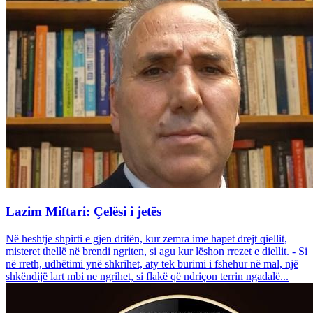
Lazim Miftari: Çelësi i jetës
Në heshtje shpirti e gjen dritën, kur zemra ime hapet drejt qiellit,
misteret thellë në brendi ngriten, si agu kur lëshon rrezet e diellit. - Si
në rreth, udhëtimi ynë shkrihet, aty tek burimi i fshehur në mal, një
shkëndijë lart mbi ne ngrihet, si flakë që ndriçon terrin ngadalë...