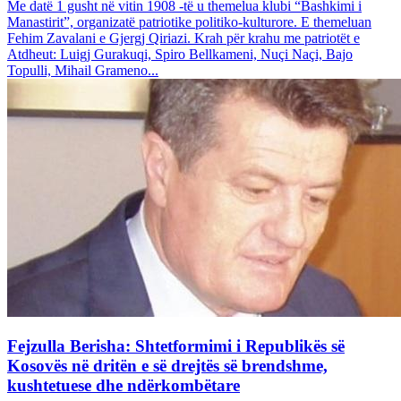
Me datë 1 gusht në vitin 1908 -të u themelua klubi “Bashkimi i
Manastirit”, organizatë patriotike politiko-kulturore. E themeluan
Fehim Zavalani e Gjergj Qiriazi. Krah për krahu me patriotët e
Atdheut: Luigj Gurakuqi, Spiro Bellkameni, Nuçi Naçi, Bajo
Topulli, Mihail Grameno...
Fejzulla Berisha: Shtetformimi i Republikës së
Kosovës në dritën e së drejtës së brendshme,
kushtetuese dhe ndërkombëtare