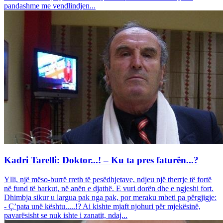
pandashme me vendlindjen...
Kadri Tarelli: Doktor...! – Ku ta pres faturën...?
Ylli, një mëso-burrë rreth të pesëdhjetave, ndjeu një therrje të fortë
në fund të barkut, në anën e djathë. E vuri dorën dhe e ngjeshi fort.
Dhimbja sikur u largua pak nga pak, por meraku mbeti pa përgjigje:
- Ç’pata unë kështu.....!? Ai kishte mjaft njohuri për mjekësinë,
pavarësisht se nuk ishte i zanatit, ndaj...