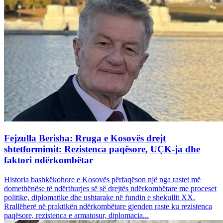
Fejzulla Berisha: Rruga e Kosovës drejt
shtetformimit: Rezistenca paqësore, UÇK-ja dhe
faktori ndërkombëtar
Historia bashkëkohore e Kosovës përfaqëson një nga rastet më
domethënëse të ndërthurjes së së drejtës ndërkombëtare me proceset
politike, diplomatike dhe ushtarake në fundin e shekullit XX.
Rrallëherë në praktikën ndërkombëtare gjenden raste ku rezistenca
paqësore, rezistenca e armatosur, diplomacia...