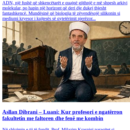
ADN, një fushë që shkencëtarët e quajnë gjithnjë e më shpesh arkivi
molekular, po hapin një horizont që deri dje dukej thjesht
fantashkencë. Mundësinë që biologjia të zëvendësojë silikonin si
mediumi kryesor i kujtesës së qytetërimit njerëzor...
Asllan Dibrani – Luani: Kur profesori e ngatërron
fakultetin me faltoren dhe fenë me kombin
Në shkrimin e tij të fundit, Prof. Milazim Krasniqi paraqitet si