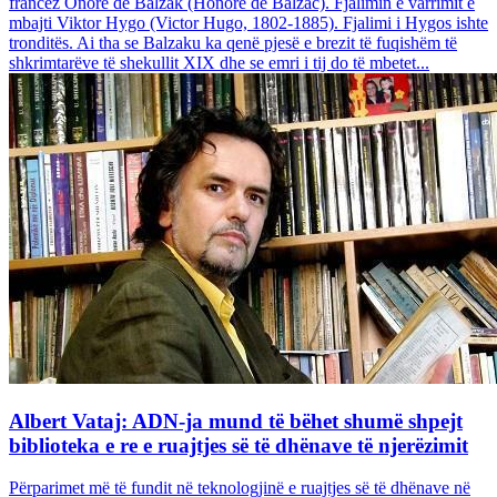
francez Onore dë Balzak (Honoré de Balzac). Fjalimin e varrimit e
mbajti Viktor Hygo (Victor Hugo, 1802-1885). Fjalimi i Hygos ishte
tronditës. Ai tha se Balzaku ka qenë pjesë e brezit të fuqishëm të
shkrimtarëve të shekullit XIX dhe se emri i tij do të mbetet...
Albert Vataj: ADN-ja mund të bëhet shumë shpejt
biblioteka e re e ruajtjes së të dhënave të njerëzimit
Përparimet më të fundit në teknologjinë e ruajtjes së të dhënave në