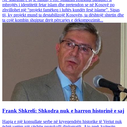
mbrojtës i identitetit fetar islam dhe pretendon se në Kosovë po
zhvillohet një “projekt famëkeq i luftës kundër fesë islame”. Sipas
tij, ky projekt mund ta destabilizojë Kosovën, ta dështojë shtetin dhe
ta çojë kombin shqiptar drejt përçarjes e dekompozimit...
Frank Shkreli: Shkodra nuk e harron historinë e saj
Hapja e një konsullate serbe në kryeqendrën historike të Veriut nuk
është vetëm një çështje protokolli diplomatik. Ajo prek kujtesën