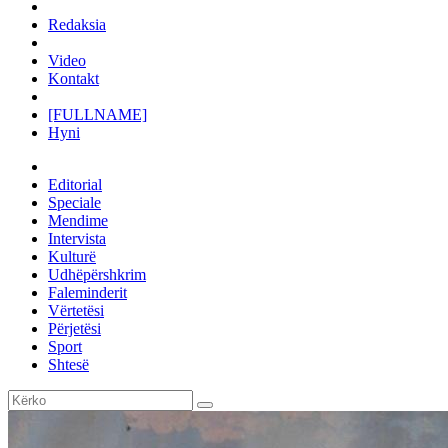
Redaksia
Video
Kontakt
[FULLNAME]
Hyni
Editorial
Speciale
Mendime
Intervista
Kulturë
Udhëpërshkrim
Faleminderit
Vërtetësi
Përjetësi
Sport
Shtesë