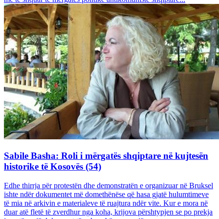
Sabile Basha: Roli i mërgatës shqiptare në kujtesën
historike të Kosovës (54)
Edhe thirrja për protestën dhe demonstratën e organizuar në Bruksel
ishte ndër dokumentet më domethënëse që hasa gjatë hulumtimeve
të mia në arkivin e materialeve të ruajtura ndër vite. Kur e mora në
duar atë fletë të zverdhur nga koha, krijova përshtypjen se po prekja