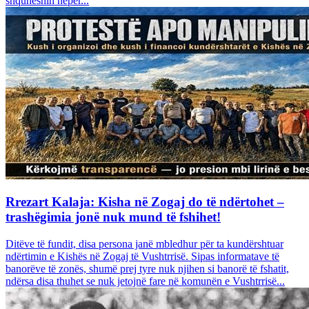
shquheshin nëpër...
Rrezart Kalaja: Kisha në Zogaj do të ndërtohet –
trashëgimia jonë nuk mund të fshihet!
Ditëve të fundit, disa persona janë mbledhur për ta kundërshtuar
ndërtimin e Kishës në Zogaj të Vushtrrisë. Sipas informatave të
banorëve të zonës, shumë prej tyre nuk njihen si banorë të fshatit,
ndërsa disa thuhet se nuk jetojnë fare në komunën e Vushtrrisë...