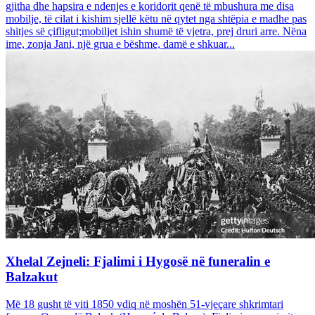
gjitha dhe hapsira e ndenjes e koridorit qenë të mbushura me disa
mobilje, të cilat i kishim sjellë këtu në qytet nga shtëpia e madhe pas
shitjes së çifligut;mobiljet ishin shumë të vjetra, prej druri arre. Nëna
ime, zonja Jani, një grua e bëshme, damë e shkuar...
Xhelal Zejneli: Fjalimi i Hygosë në funeralin e
Balzakut
Më 18 gusht të viti 1850 vdiq në moshën 51-vjeçare shkrimtari