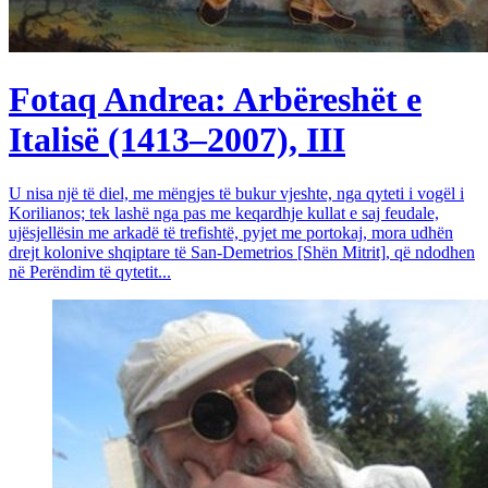
Fotaq Andrea: Arbëreshët e
Italisë (1413–2007), III
U nisa një të diel, me mëngjes të bukur vjeshte, nga qyteti i vogël i
Korilianos; tek lashë nga pas me keqardhje kullat e saj feudale,
ujësjellësin me arkadë të trefishtë, pyjet me portokaj, mora udhën
drejt kolonive shqiptare të San-Demetrios [Shën Mitrit], që ndodhen
në Perëndim të qytetit...