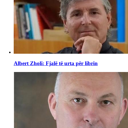
Albert Zholi: Fjalë të urta për librin