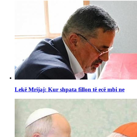
Lekë Mrijaj: Kur shpata fillon të ecë mbi ne