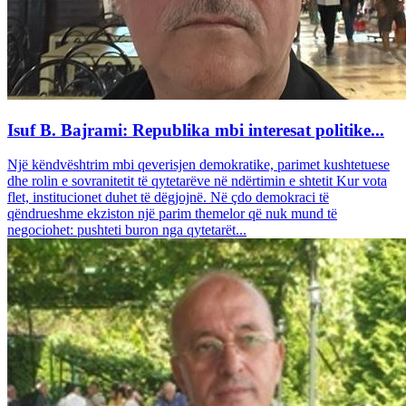
Isuf B. Bajrami: Republika mbi interesat politike...
Një këndvështrim mbi qeverisjen demokratike, parimet kushtetuese
dhe rolin e sovranitetit të qytetarëve në ndërtimin e shtetit Kur vota
flet, institucionet duhet të dëgjojnë. Në çdo demokraci të
qëndrueshme ekziston një parim themelor që nuk mund të
negociohet: pushteti buron nga qytetarët...