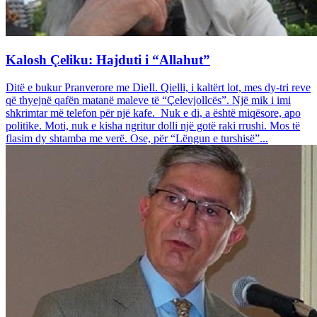
Kalosh Çeliku: Hajduti i “Allahut”
Ditë e bukur Pranverore me DieIl. Qielli, i kaltërt lot, mes dy-tri reve
që thyejnë qafën matanë maleve të “Çelevjollcës”. Një mik i imi
shkrimtar më telefon për një kafe. Nuk e di, a është miqësore, apo
politike. Moti, nuk e kisha ngritur dolli një gotë raki rrushi. Mos të
flasim dy shtamba me verë. Ose, për “Lëngun e turshisë”...