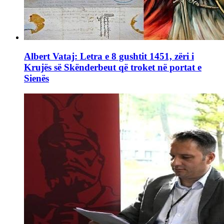
Albert Vataj: Letra e 8 gushtit 1451, zëri i
Krujës së Skënderbeut që troket në portat e
Sienës