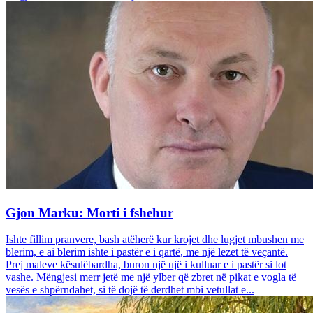
Gjon Marku: Morti i fshehur
Ishte fillim pranvere, bash atëherë kur krojet dhe lugjet mbushen me
blerim, e ai blerim ishte i pastër e i qartë, me një lezet të veçantë.
Prej maleve kësulëbardha, buron një ujë i kulluar e i pastër si lot
vashe. Mëngjesi merr jetë me një ylber që zbret në pikat e vogla të
vesës e shpërndahet, si të dojë të derdhet mbi vetullat e...