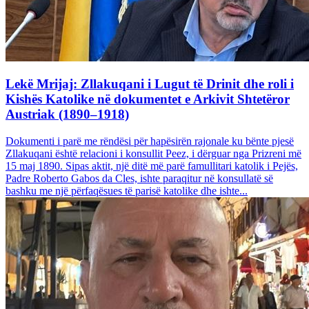
Lekë Mrijaj: Zllakuqani i Lugut të Drinit dhe roli i
Kishës Katolike në dokumentet e Arkivit Shtetëror
Austriak (1890–1918)
Dokumenti i parë me rëndësi për hapësirën rajonale ku bënte pjesë
Zllakuqani është relacioni i konsullit Peez, i dërguar nga Prizreni më
15 maj 1890. Sipas aktit, një ditë më parë famullitari katolik i Pejës,
Padre Roberto Gabos da Cles, ishte paraqitur në konsullatë së
bashku me një përfaqësues të parisë katolike dhe ishte...