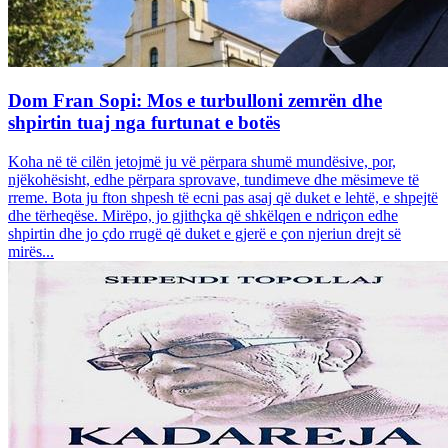
Dom Fran Sopi: Mos e turbulloni zemrën dhe
shpirtin tuaj nga furtunat e botës
Koha në të cilën jetojmë ju vë përpara shumë mundësive, por,
njëkohësisht, edhe përpara sprovave, tundimeve dhe mësimeve të
rreme. Bota ju fton shpesh të ecni pas asaj që duket e lehtë, e shpejtë
dhe tërheqëse. Mirëpo, jo gjithçka që shkëlqen e ndriçon edhe
shpirtin dhe jo çdo rrugë që duket e gjerë e çon njeriun drejt së
mirës...