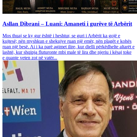
Asllan Dibrani – Luani: Amaneti i gurëve të Arbërit
Mos thuaj se ky gur është i heshtur, se guri i Arbërit ka gojë e
kujtesë; nën myshkun e shekujve ruan një emër, nën plagët e kohës
ruan një besë. Ai i ka parë agimet ilire, kur dielli përkëdhelte altarët e
lashtë, kur shqipja fluturonte mbi male të lira dhe njeriu i kësaj toke
e quante veten zot në vatër...