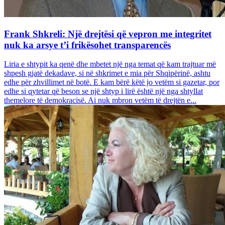
Frank Shkreli: Një drejtësi që vepron me integritet
nuk ka arsye t’i frikësohet transparencës
Liria e shtypit ka qenë dhe mbetet një nga temat që kam trajtuar më
shpesh gjatë dekadave, si në shkrimet e mia për Shqipërinë, ashtu
edhe për zhvillimet në botë. E kam bërë këtë jo vetëm si gazetar, por
edhe si qytetar që beson se një shtyp i lirë është një nga shtyllat
themelore të demokracisë. Ai nuk mbron vetëm të drejtën e...