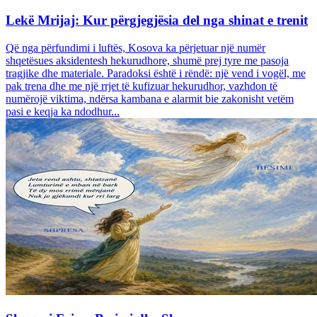
Lekë Mrijaj: Kur përgjegjësia del nga shinat e trenit
Që nga përfundimi i luftës, Kosova ka përjetuar një numër
shqetësues aksidentesh hekurudhore, shumë prej tyre me pasoja
tragjike dhe materiale. Paradoksi është i rëndë: një vend i vogël, me
pak trena dhe me një rrjet të kufizuar hekurudhor, vazhdon të
numërojë viktima, ndërsa kambana e alarmit bie zakonisht vetëm
pasi e keqja ka ndodhur...