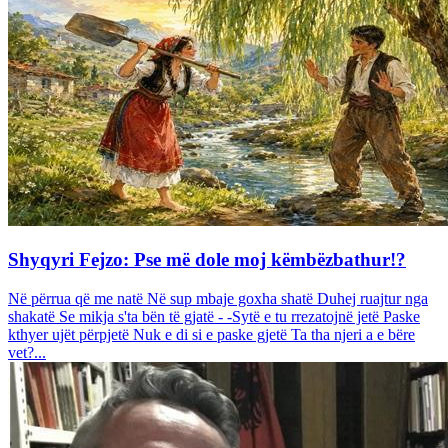
Shyqyri Fejzo: Pse më dole moj këmbëzbathur!?
Në përrua që me natë Në sup mbaje goxha shatë Duhej ruajtur nga
shakatë Se mikja s'ta bën të gjatë - -Sytë e tu rrezatojnë jetë Paske
kthyer ujët përpjetë Nuk e di si e paske gjetë Ta tha njeri a e bëre
vet?...