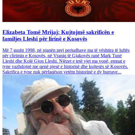
Elizabeta Tomë Mrijaj: Kujtojmë sakrificën e
familjes Lleshi për lirinë e Kosovës
Më 7 gusht 1998, në njanën prej periudhave ma të vështira të luftës
për çlirimin e Kosovës, në Vraniq të Gjakovës ranë Mark Tunë
Lleshi dhe Kolë Gjon Lleshi. Njëzet e tetë vjet ma vonë, emnat e
tyne vazhdojnë me qenë pjesë e historisë dhe kujtesës së Kosovës.
Sakrifica e tyne nuk përfaqëson vetëm historinë e dy burrave...