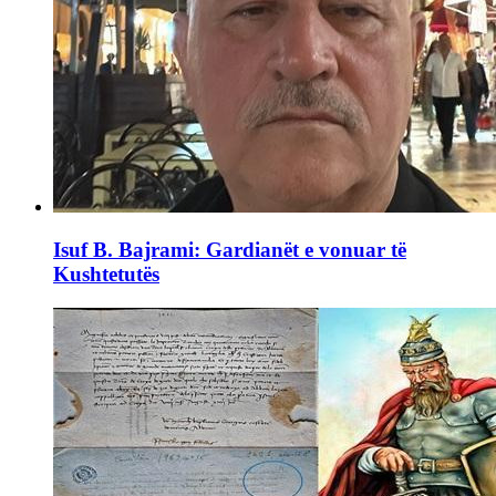
Isuf B. Bajrami: Gardianët e vonuar të
Kushtetutës