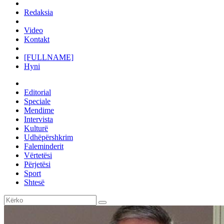
Redaksia
Video
Kontakt
[FULLNAME]
Hyni
Editorial
Speciale
Mendime
Intervista
Kulturë
Udhëpërshkrim
Faleminderit
Vërtetësi
Përjetësi
Sport
Shtesë