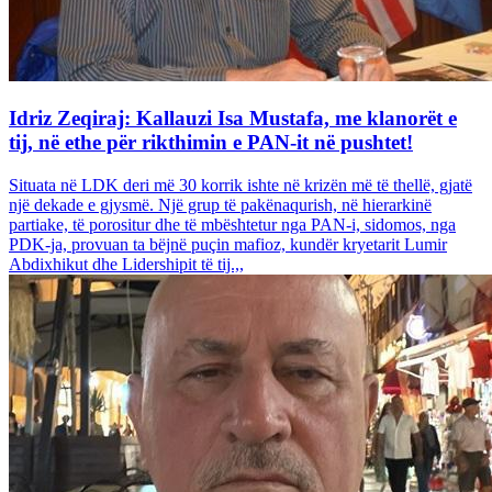
Idriz Zeqiraj: Kallauzi Isa Mustafa, me klanorët e
tij, në ethe për rikthimin e PAN-it në pushtet!
Situata në LDK deri më 30 korrik ishte në krizën më të thellë, gjatë
një dekade e gjysmë. Një grup të pakënaqurish, në hierarkinë
partiake, të porositur dhe të mbështetur nga PAN-i, sidomos, nga
PDK-ja, provuan ta bëjnë puçin mafioz, kundër kryetarit Lumir
Abdixhikut dhe Lidershipit të tij.,,