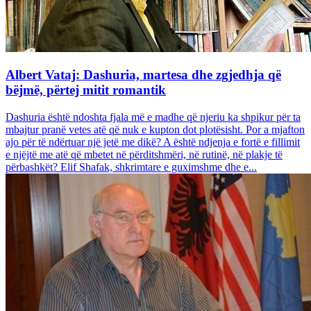
Albert Vataj: Dashuria, martesa dhe zgjedhja që
bëjmë, përtej mitit romantik
Dashuria është ndoshta fjala më e madhe që njeriu ka shpikur për ta
mbajtur pranë vetes atë që nuk e kupton dot plotësisht. Por a mjafton
ajo për të ndërtuar një jetë me dikë? A është ndjenja e fortë e fillimit
e njëjtë me atë që mbetet në përditshmëri, në rutinë, në plakje të
përbashkët? Elif Shafak, shkrimtare e guximshme dhe e...