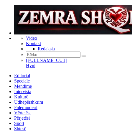
Video
Kontakt
Redaksia
[FULLNAME_CUT]
Hyni
Editorial
Speciale
Mendime
Intervista
Kulturë
Udhëpërshkrim
Faleminderit
Vërtetësi
Përjetësi
Sport
Shtesë