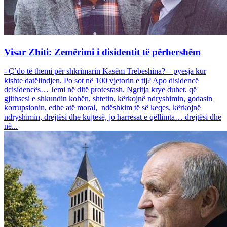
Visar Zhiti: Zemërimi i disidentit të përhershëm
- Ç’do të themi për shkrimarin Kasëm Trebeshina? – pyesja kur
kishte datëlindjen. Po sot në 100 vjetorin e tij? Apo disidencë
dcisidencës… Jemi në ditë protestash. Ngritja krye duhet, që
gjithsesi e shkundin kohën, shtetin, kërkojnë ndryshimin, godasin
korrupsionin, edhe atë moral, ndëshkim të së keqes, kërkojnë
ndryshimin, drejtësi dhe kujtesë, jo harresat e qëllimta… drejtësi dhe
në...