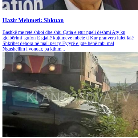
Hazir Mehmeti: Shkuan
Bashkë me retë shkoi dhe shiu Çatia e etur ngeli dëshmi Aty ku
gjelbërimi gufon E gjallë kujtimeve mbete ti Kur pranvera lulet falë
Shkrihet dëbora në mall për ty Fytyrë e jote hënë mbi mal
Ngushëllim i vonuar, pa kthim...