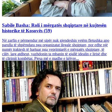
Sabile Basha: Roli i mërgatës shqiptare në kujtesën
historike të Kosovës (59)
Në zarfin e përmendur më sipër nuk gjendeshin vetëm fletushka apo
parulla të shpërndara nga organizatat ilegale shqiptare, por edhe një
numër traktesh të hartuar nga veprimtarët e mërgatës shqiptare, të
cilët, larg atdheut, vazhdonin ta mbanin të gjallë idealin e lirisë dhe
të çlirimit kombëtar. Pjesa më e madhe e këtyre...