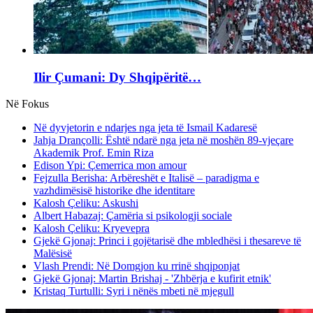
Ilir Çumani: Dy Shqipëritë…
Në Fokus
Në dyvjetorin e ndarjes nga jeta të Ismail Kadaresë
Jahja Drançolli: Është ndarë nga jeta në moshën 89-vjeçare
Akademik Prof. Emin Riza
Edison Ypi: Çemerrica mon amour
Fejzulla Berisha: Arbëreshët e Italisë – paradigma e
vazhdimësisë historike dhe identitare
Kalosh Çeliku: Askushi
Albert Habazaj: Çamëria si psikologji sociale
Kalosh Çeliku: Kryevepra
Gjekë Gjonaj: Princi i gojëtarisë dhe mbledhësi i thesareve të
Malësisë
Vlash Prendi: Në Domgjon ku rrinë shqiponjat
Gjekë Gjonaj: Martin Brishaj - 'Zhbërja e kufirit etnik'
Kristaq Turtulli: Syri i nënës mbeti në mjegull