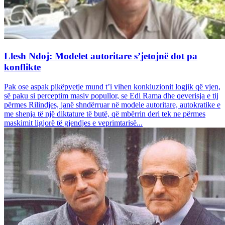
Llesh Ndoj: Modelet autoritare s’jetojnë dot pa
konflikte
Pak ose aspak pikëpyetje mund t’i vihen konkluzionit logjik që vjen,
së paku si perceptim masiv popullor, se Edi Rama dhe qeverisja e tij
përmes Rilindjes, janë shndërruar në modele autoritare, autokratike e
me shenja të një diktature të butë, që mbërrin deri tek ne përmes
maskimit ligjorë të gjendjes e veprimtarisë...