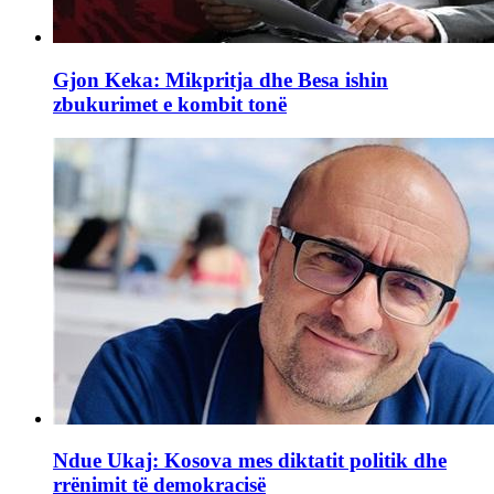
Gjon Keka: Mikpritja dhe Besa ishin
zbukurimet e kombit tonë
Ndue Ukaj: Kosova mes diktatit politik dhe
rrënimit të demokracisë