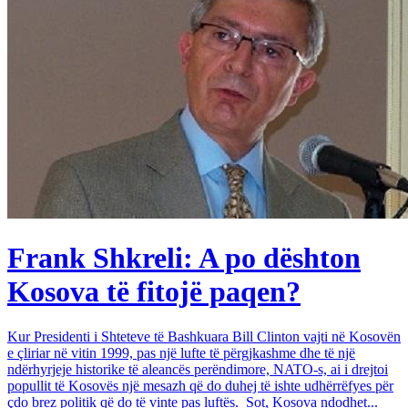
Frank Shkreli: A po dështon
Kosova të fitojë paqen?
Kur Presidenti i Shteteve të Bashkuara Bill Clinton vajti në Kosovën
e çliriar në vitin 1999, pas një lufte të përgjkashme dhe të një
ndërhyrjeje historike të aleancës perëndimore, NATO-s, ai i drejtoi
popullit të Kosovës një mesazh që do duhej të ishte udhërrëfyes për
çdo brez politik që do të vinte pas luftës. Sot, Kosova ndodhet...