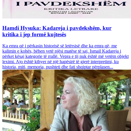
Hamdi Hysuka: Kadareja i pavdekshëm, kur
kritika i jep formë kujtesës
Ka emra që i përkasin historisë së letërsisë dhe ka emra që, me
kalimin e kohës, bëhen vetë njësi matëse të saj. Ismail Kadareja i
përket kësaj kategorie të rrallë. Vepra e tij nuk është më vetëm objekt
leximi. Ajo është kthyer në një hapësirë të gjerë interpretimi, ku
historia, miti, memoria, pushteti dhe fati shqiptar përplasen...