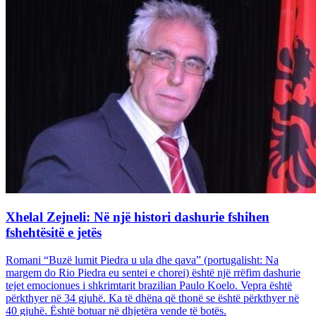
Xhelal Zejneli: Në një histori dashurie fshihen
fshehtësitë e jetës
Romani “Buzë lumit Piedra u ula dhe qava” (portugalisht: Na
margem do Rio Piedra eu sentei e chorei) është një rrëfim dashurie
tejet emocionues i shkrimtarit brazilian Paulo Koelo. Vepra është
përkthyer në 34 gjuhë. Ka të dhëna që thonë se është përkthyer në
40 gjuhë. Është botuar në dhjetëra vende të botës.