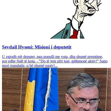
Sevdail Hyseni: Misioni i deputetit
U zgjodh një deputet, nga populli me vota, dha shumë premtime,
por edhe fjalë të kota. - “Do të jem zëri juaj, gjithmonë aktiv!” Sapo
mori mandatin, u bë shumë pasiv!...