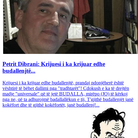
Petrit Dibrani: Krijuesi i ka krijuar edhe
budallenjtë...
Krijuesi i ka krijuar edhe budallenjtë, prandaj ndonjëherë është
vështirë të bëhet dallimi nga "tradhtarët"! Çdokush e ka të drejtën
madje "universale" që të jetë BUDALLA, mirëpo (JO) të kërkoj
nga ne, që ta adhurojmë badallallëkun e tij. T'gjithë budallenjët janë
kokëfort dhe të gjithë kokëfortët, janë budallenj!...