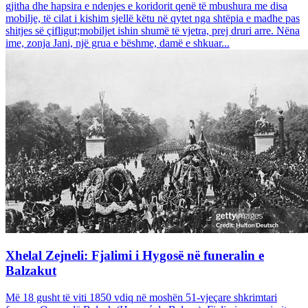
gjitha dhe hapsira e ndenjes e koridorit qenë të mbushura me disa
mobilje, të cilat i kishim sjellë këtu në qytet nga shtëpia e madhe pas
shitjes së çifligut;mobiljet ishin shumë të vjetra, prej druri arre. Nëna
ime, zonja Jani, një grua e bëshme, damë e shkuar...
Xhelal Zejneli: Fjalimi i Hygosë në funeralin e
Balzakut
Më 18 gusht të viti 1850 vdiq në moshën 51-vjeçare shkrimtari