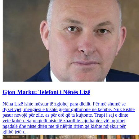
Gjon Marku: Telefoni i Nënës Lizë
Nëna Lizë ishte mësuar të zgjohej para diellit. Për më shumë se
dyzet vjet, mëngjesi e kishte gjetur gjithmonë në këmbë. Nuk kishte
pasur nevojë për zile, as për orë që ta kujtonte. Trupi i saj e dinte
vetë kohën. Sapo qielli niste të zbardhte, ajo hapte sytë, ngrihej
ngadalë dhe niste ditën me të njëjtin ritëm që kishte ndjekur për
gjithë jetën...