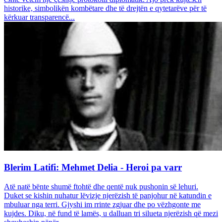
historike, simbolikën kombëtare dhe të drejtën e qytetarëve për të
kërkuar transparencë...
Blerim Latifi: Mehmet Delia - Heroi pa varr
Atë natë bënte shumë ftohtë dhe qentë nuk pushonin së lehuri.
Duket se kishin nuhatur lëvizje njerëzish të panjohur në katundin e
mbuluar nga terri. Gjyshi im rrinte zgjuar dhe po vëzhgonte me
kujdes. Diku, në fund të lamës, u dalluan tri silueta njerëzish që mezi