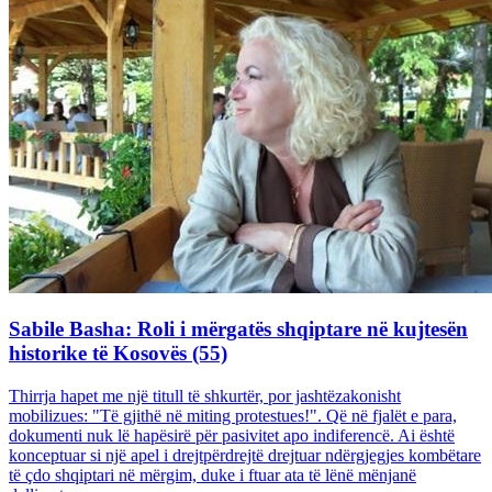
Sabile Basha: Roli i mërgatës shqiptare në kujtesën
historike të Kosovës (55)
Thirrja hapet me një titull të shkurtër, por jashtëzakonisht
mobilizues: "Të gjithë në miting protestues!". Që në fjalët e para,
dokumenti nuk lë hapësirë për pasivitet apo indiferencë. Ai është
konceptuar si një apel i drejtpërdrejtë drejtuar ndërgjegjes kombëtare
të çdo shqiptari në mërgim, duke i ftuar ata të lënë mënjanë