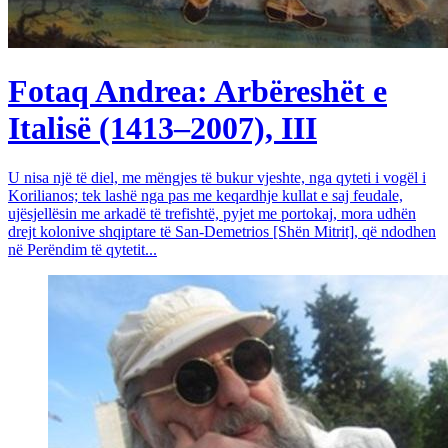
Fotaq Andrea: Arbëreshët e
Italisë (1413–2007), III
U nisa një të diel, me mëngjes të bukur vjeshte, nga qyteti i vogël i
Korilianos; tek lashë nga pas me keqardhje kullat e saj feudale,
ujësjellësin me arkadë të trefishtë, pyjet me portokaj, mora udhën
drejt kolonive shqiptare të San-Demetrios [Shën Mitrit], që ndodhen
në Perëndim të qytetit...