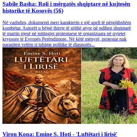
Sabile Basha: Roli i mërgatës shqiptare në kujtesën
historike të Kosovës (56)
Në vazhdim, dokumenti merr karakterin e një apeli të përgjithshëm
kombëtar. Autorët u bëjnë thirrje të gjithë atyre që ndihen shqiptarë
të marrin pjesë në mitingjet protestuese të organizuara në qytetet
kryesore të Evropës Perëndimore. Në këtë mënyrë, protestat nuk
paraqiten vetëm si tubime politike të diasporës...
Viron Kona: Emine S. Hoti - 'Luftëtari i lirisë'