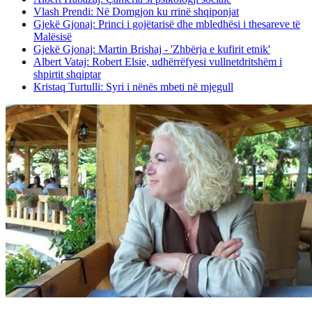
Vlash Prendi: Në Domgjon ku rrinë shqiponjat
Gjekë Gjonaj: Princi i gojëtarisë dhe mbledhësi i thesareve të
Malësisë
Gjekë Gjonaj: Martin Brishaj - 'Zhbërja e kufirit etnik'
Albert Vataj: Robert Elsie, udhërrëfyesi vullnetdritshëm i
shpirtit shqiptar
Kristaq Turtulli: Syri i nënës mbeti në mjegull