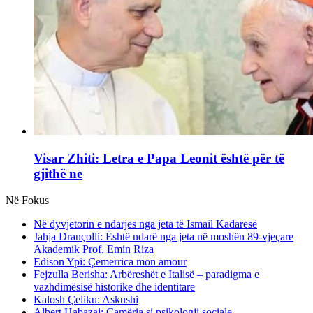
Visar Zhiti: Letra e Papa Leonit është për të
gjithë ne
Në Fokus
Në dyvjetorin e ndarjes nga jeta të Ismail Kadaresë
Jahja Drançolli: Është ndarë nga jeta në moshën 89-vjeçare
Akademik Prof. Emin Riza
Edison Ypi: Çemerrica mon amour
Fejzulla Berisha: Arbëreshët e Italisë – paradigma e
vazhdimësisë historike dhe identitare
Kalosh Çeliku: Askushi
Albert Habazaj: Çamëria si psikologji sociale