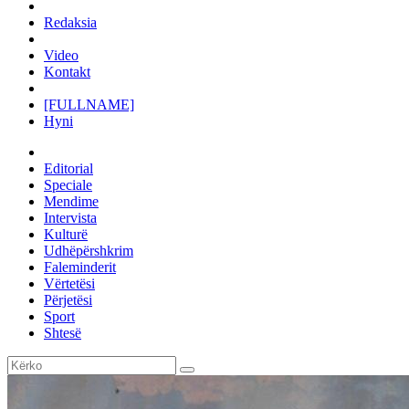
Redaksia
Video
Kontakt
[FULLNAME]
Hyni
Editorial
Speciale
Mendime
Intervista
Kulturë
Udhëpërshkrim
Faleminderit
Vërtetësi
Përjetësi
Sport
Shtesë