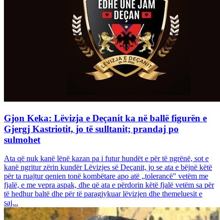
Gjon Keka: Lëvizja e Deçanit ka në ballë figurën e
Gjergj Kastriotit, jo të sulltanit; prandaj po
sulmohet
Ata që nuk kanë lënë kazan pa i futur hundët e për të ngrënë, sot e
kanë ngritur zërin kundër Lëvizjes së Deçanit, jo se ata e bëjnë këtë
për ta ruajtur qenien tonë kombëtare apo atë „tolerancë" vetëm me
fjalë, e me vepra aspak, dhe që ata e përdorin këtë fjalë vetëm sa për
të hedhur baltë dhe për të paragjykuar lëvizjen dhe themeluesit e
saj...