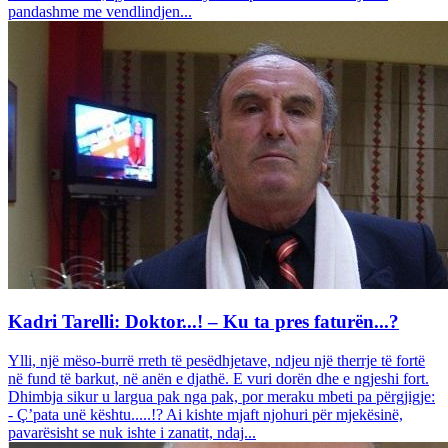
pandashme me vendlindjen...
Kadri Tarelli: Doktor...! – Ku ta pres faturën...?
Ylli, një mëso-burrë rreth të pesëdhjetave, ndjeu një therrje të fortë
në fund të barkut, në anën e djathë. E vuri dorën dhe e ngjeshi fort.
Dhimbja sikur u largua pak nga pak, por meraku mbeti pa përgjigje:
- Ç’pata unë kështu.....!? Ai kishte mjaft njohuri për mjekësinë,
pavarësisht se nuk ishte i zanatit, ndaj...