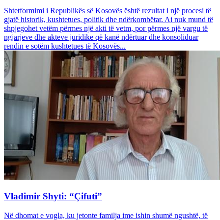
Shtetformimi i Republikës së Kosovës është rezultat i një procesi të
gjatë historik, kushtetues, politik dhe ndërkombëtar. Ai nuk mund të
shpjegohet vetëm përmes një akti të vetm, por përmes një vargu të
ngjarjeve dhe akteve juridike që kanë ndërtuar dhe konsoliduar
rendin e sotëm kushtetues të Kosovës...
Vladimir Shyti: “Çifuti”
Në dhomat e vogla, ku jetonte familja ime ishin shumë ngushtë, të