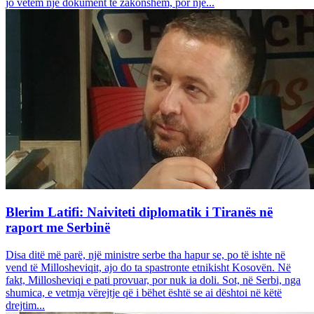
jo vetëm një dokument të zakonshëm, por një...
Blerim Latifi: Naiviteti diplomatik i Tiranës në
raport me Serbinë
Disa ditë më parë, një ministre serbe tha hapur se, po të ishte në
vend të Millosheviqit, ajo do ta spastronte etnikisht Kosovën. Në
fakt, Millosheviqi e pati provuar, por nuk ia doli. Sot, në Serbi, nga
shumica, e vetmja vërejtje që i bëhet është se ai dështoi në këtë
drejtim...