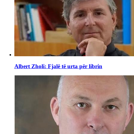
Albert Zholi: Fjalë të urta për librin