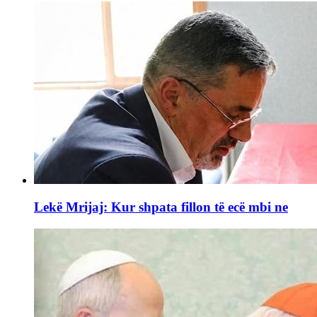
Lekë Mrijaj: Kur shpata fillon të ecë mbi ne