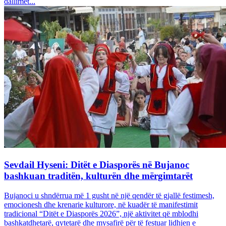
dallimet...
Sevdail Hyseni: Ditët e Diasporës në Bujanoc
bashkuan traditën, kulturën dhe mërgimtarët
Bujanoci u shndërrua më 1 gusht në një qendër të gjallë festimesh,
emocionesh dhe krenarie kulturore, në kuadër të manifestimit
tradicional “Ditët e Diasporës 2026”, një aktivitet që mblodhi
bashkatdhetarë, qytetarë dhe mysafirë për të festuar lidhjen e