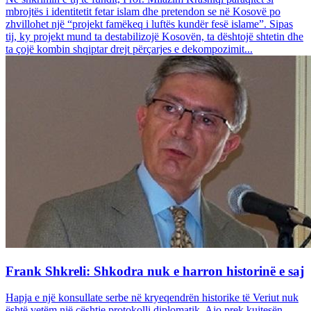
mbrojtës i identitetit fetar islam dhe pretendon se në Kosovë po
zhvillohet një “projekt famëkeq i luftës kundër fesë islame”. Sipas
tij, ky projekt mund ta destabilizojë Kosovën, ta dështojë shtetin dhe
ta çojë kombin shqiptar drejt përçarjes e dekompozimit...
Frank Shkreli: Shkodra nuk e harron historinë e saj
Hapja e një konsullate serbe në kryeqendrën historike të Veriut nuk
është vetëm një çështje protokolli diplomatik. Ajo prek kujtesën