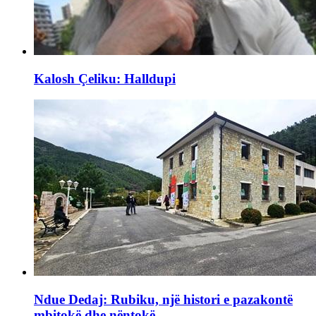
Kalosh Çeliku: Halldupi
Ndue Dedaj: Rubiku, një histori e pazakontë
mbitokë dhe nëntokë