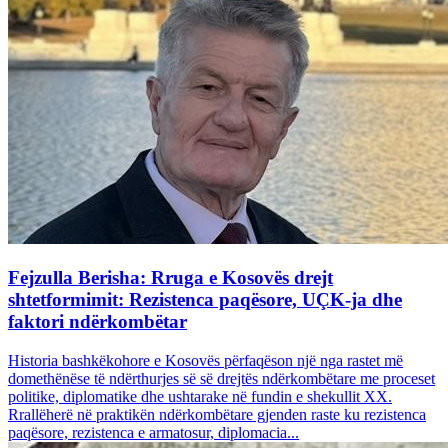
Fejzulla Berisha: Rruga e Kosovës drejt
shtetformimit: Rezistenca paqësore, UÇK-ja dhe
faktori ndërkombëtar
Historia bashkëkohore e Kosovës përfaqëson një nga rastet më
domethënëse të ndërthurjes së së drejtës ndërkombëtare me proceset
politike, diplomatike dhe ushtarake në fundin e shekullit XX.
Rrallëherë në praktikën ndërkombëtare gjenden raste ku rezistenca
paqësore, rezistenca e armatosur, diplomacia...