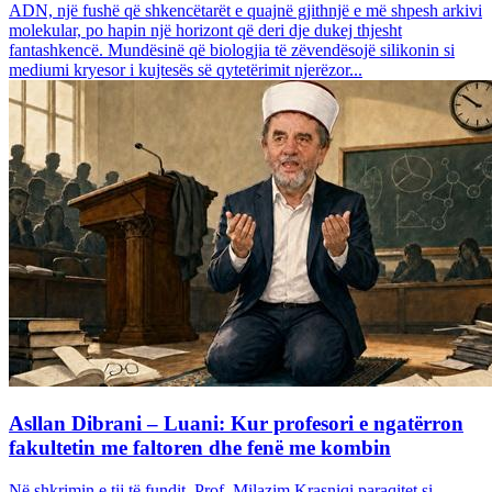
ADN, një fushë që shkencëtarët e quajnë gjithnjë e më shpesh arkivi
molekular, po hapin një horizont që deri dje dukej thjesht
fantashkencë. Mundësinë që biologjia të zëvendësojë silikonin si
mediumi kryesor i kujtesës së qytetërimit njerëzor...
Asllan Dibrani – Luani: Kur profesori e ngatërron
fakultetin me faltoren dhe fenë me kombin
Në shkrimin e tij të fundit, Prof. Milazim Krasniqi paraqitet si