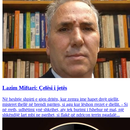
Lazim Miftari: Çelësi i jetës
Në heshtje shpirti e gjen dritën, kur zemra ime hapet drejt qiellit,
misteret thellë në brendi ngriten, si agu kur lëshon rrezet e diellit. - Si
në rreth, udhëtimi ynë shkrihet, aty tek burimi i fshehur në mal, një
shkëndijë lart mbi ne ngrihet, si flakë që ndriçon terrin ngadalë...