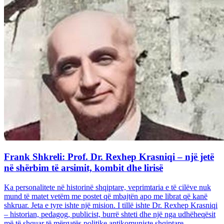
Frank Shkreli: Prof. Dr. Rexhep Krasniqi – një jetë
në shërbim të arsimit, kombit dhe lirisë
Ka personalitete në historinë shqiptare, veprimtaria e të cilëve nuk
mund të matet vetëm me postet që mbajtën apo me librat që kanë
shkruar. Jeta e tyre ishte një mision. I tillë ishte Dr. Rexhep Krasniqi
– historian, pedagog, publicist, burrë shteti dhe një nga udhëheqësit
më të shquar të mërgatës politike antikomuniste shqiptare...