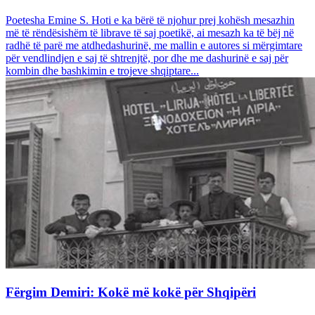
Poetesha Emine S. Hoti e ka bërë të njohur prej kohësh mesazhin
më të rëndësishëm të librave të saj poetikë, ai mesazh ka të bëj në
radhë të parë me atdhedashurinë, me mallin e autores si mërgimtare
për vendlindjen e saj të shtrenjtë, por dhe me dashurinë e saj për
kombin dhe bashkimin e trojeve shqiptare...
Fërgim Demiri: Kokë më kokë për Shqipëri