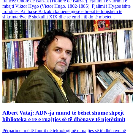
francez Onore dë Balzak (Honoré de Balzac). Fjalimin e varrimit e
mbajti Viktor Hygo (Victor Hugo, 1802-1885). Fjalimi i Hygos ishte
tronditës. Ai tha se Balzaku ka qenë pjesë e brezit të fuqishëm të
shkrimtarëve të shekullit XIX dhe se emri i tij do të mbetet...
Albert Vataj: ADN-ja mund të bëhet shumë shpejt
biblioteka e re e ruajtjes së të dhënave të njerëzimit
Përparimet më të fundit në teknologjinë e ruajtjes së të dhënave në