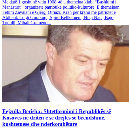
Me datë 1 gusht në vitin 1908 -të u themelua klubi “Bashkimi i
Manastirit”, organizatë patriotike politiko-kulturore. E themeluan
Fehim Zavalani e Gjergj Qiriazi. Krah për krahu me patriotët e
Atdheut: Luigj Gurakuqi, Spiro Bellkameni, Nuçi Naçi, Bajo
Topulli, Mihail Grameno...
Fejzulla Berisha: Shtetformimi i Republikës së
Kosovës në dritën e së drejtës së brendshme,
kushtetuese dhe ndërkombëtare