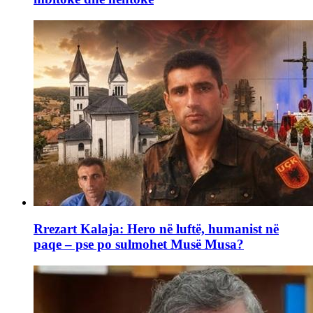
Rrezart Kalaja: Hero në luftë, humanist në
paqe – pse po sulmohet Musë Musa?