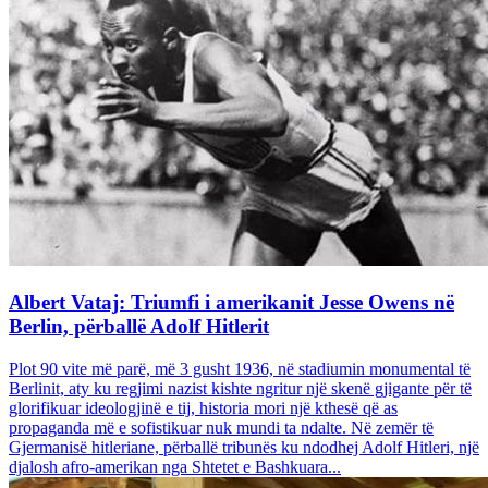
Albert Vataj: Triumfi i amerikanit Jesse Owens në
Berlin, përballë Adolf Hitlerit
Plot 90 vite më parë, më 3 gusht 1936, në stadiumin monumental të
Berlinit, aty ku regjimi nazist kishte ngritur një skenë gjigante për të
glorifikuar ideologjinë e tij, historia mori një kthesë që as
propaganda më e sofistikuar nuk mundi ta ndalte. Në zemër të
Gjermanisë hitleriane, përballë tribunës ku ndodhej Adolf Hitleri, një
djalosh afro-amerikan nga Shtetet e Bashkuara...