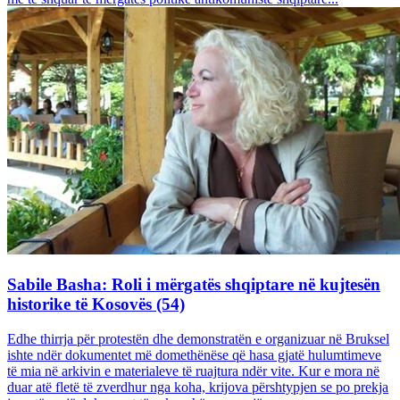
Sabile Basha: Roli i mërgatës shqiptare në kujtesën
historike të Kosovës (54)
Edhe thirrja për protestën dhe demonstratën e organizuar në Bruksel
ishte ndër dokumentet më domethënëse që hasa gjatë hulumtimeve
të mia në arkivin e materialeve të ruajtura ndër vite. Kur e mora në
duar atë fletë të zverdhur nga koha, krijova përshtypjen se po prekja