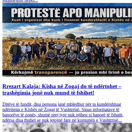
shquheshin nëpër...
Rrezart Kalaja: Kisha në Zogaj do të ndërtohet –
trashëgimia jonë nuk mund të fshihet!
Ditëve të fundit, disa persona janë mbledhur për ta kundërshtuar
ndërtimin e Kishës në Zogaj të Vushtrrisë. Sipas informatave të
banorëve të zonës, shumë prej tyre nuk njihen si banorë të fshatit,
ndërsa disa thuhet se nuk jetojnë fare në komunën e Vushtrrisë...