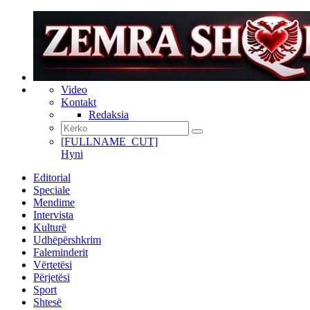
Video
Kontakt
Redaksia
[FULLNAME_CUT]
Hyni
Editorial
Speciale
Mendime
Intervista
Kulturë
Udhëpërshkrim
Faleminderit
Vërtetësi
Përjetësi
Sport
Shtesë