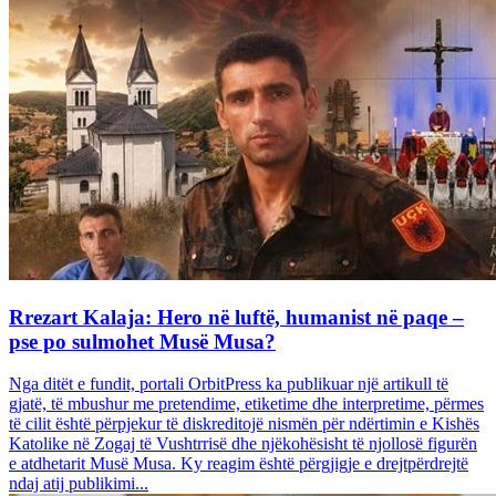
Rrezart Kalaja: Hero në luftë, humanist në paqe –
pse po sulmohet Musë Musa?
Nga ditët e fundit, portali OrbitPress ka publikuar një artikull të
gjatë, të mbushur me pretendime, etiketime dhe interpretime, përmes
të cilit është përpjekur të diskreditojë nismën për ndërtimin e Kishës
Katolike në Zogaj të Vushtrrisë dhe njëkohësisht të njollosë figurën
e atdhetarit Musë Musa. Ky reagim është përgjigje e drejtpërdrejtë
ndaj atij publikimi...