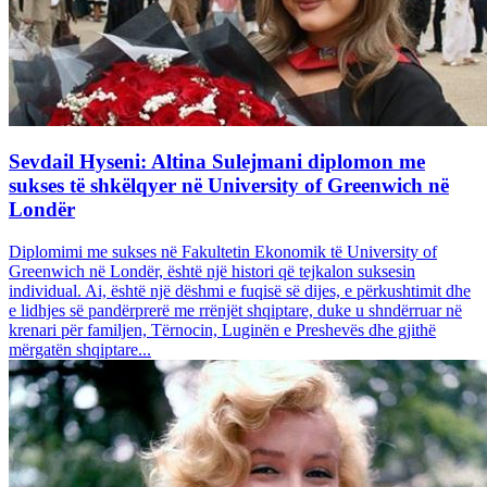
Sevdail Hyseni: Altina Sulejmani diplomon me
sukses të shkëlqyer në University of Greenwich në
Londër
Diplomimi me sukses në Fakultetin Ekonomik të University of
Greenwich në Londër, është një histori që tejkalon suksesin
individual. Ai, është një dëshmi e fuqisë së dijes, e përkushtimit dhe
e lidhjes së pandërprerë me rrënjët shqiptare, duke u shndërruar në
krenari për familjen, Tërnocin, Luginën e Preshevës dhe gjithë
mërgatën shqiptare...