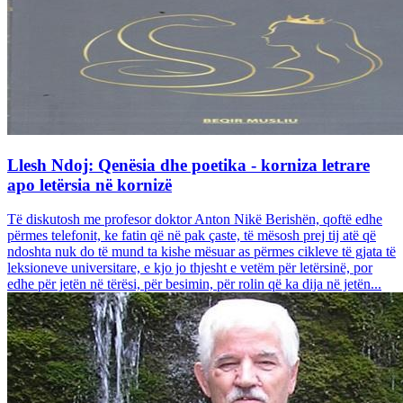
Llesh Ndoj: Qenësia dhe poetika - korniza letrare
apo letërsia në kornizë
Të diskutosh me profesor doktor Anton Nikë Berishën, qoftë edhe
përmes telefonit, ke fatin që në pak çaste, të mësosh prej tij atë që
ndoshta nuk do të mund ta kishe mësuar as përmes cikleve të gjata të
leksioneve universitare, e kjo jo thjesht e vetëm për letërsinë, por
edhe për jetën në tërësi, për besimin, për rolin që ka dija në jetën...