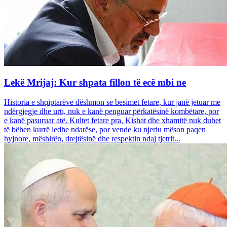
Lekë Mrijaj: Kur shpata fillon të ecë mbi ne
Historia e shqiptarëve dëshmon se besimet fetare, kur janë jetuar me
ndërgjegje dhe urti, nuk e kanë penguar përkatësinë kombëtare, por
e kanë pasuruar atë. Kultet fetare pra, Kishat dhe xhamitë nuk duhet
të bëhen kurrë ledhe ndarëse, por vende ku njeriu mëson paqen
hyjnore, mëshirën, drejtësinë dhe respektin ndaj tjetrit...