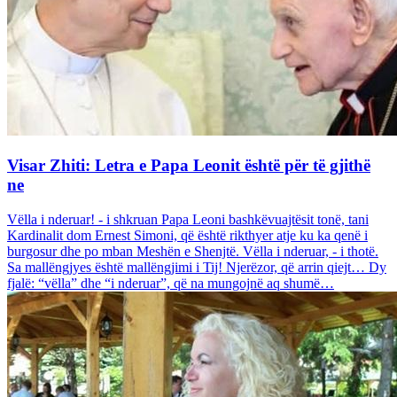
Visar Zhiti: Letra e Papa Leonit është për të gjithë
ne
Vëlla i nderuar! - i shkruan Papa Leoni bashkëvuajtësit tonë, tani
Kardinalit dom Ernest Simoni, që është rikthyer atje ku ka qenë i
burgosur dhe po mban Meshën e Shenjtë. Vëlla i nderuar, - i thotë.
Sa mallëngjyes është mallëngjimi i Tij! Njerëzor, që arrin qiejt… Dy
fjalë: “vëlla” dhe “i nderuar”, që na mungojnë aq shumë…