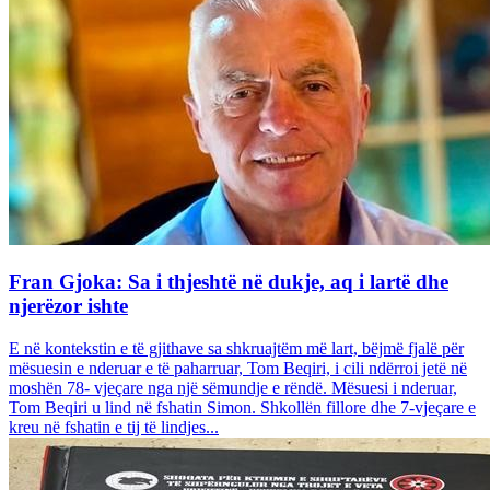
Fran Gjoka: Sa i thjeshtë në dukje, aq i lartë dhe
njerëzor ishte
E në kontekstin e të gjithave sa shkruajtëm më lart, bëjmë fjalë për
mësuesin e nderuar e të paharruar, Tom Beqiri, i cili ndërroi jetë në
moshën 78- vjeçare nga një sëmundje e rëndë. Mësuesi i nderuar,
Tom Beqiri u lind në fshatin Simon. Shkollën fillore dhe 7-vjeçare e
kreu në fshatin e tij të lindjes...