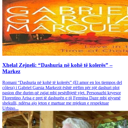
Xhelal Zejneli: “Dashuria në kohë të kolerës” –
Markez
Romani “Dashuria në kohë të kolerës” (El amor en los tiempos del
cólera) i Gabriel Garsia Markezit është rrëfim për një dashuri plot
pasion dhe durim që zgjat mbi pesëdhjetë vjet. Personazhi kryesor
Florentino Arisa e pret të dashurën e tij Fermina Daze mbi gjysmë
shekulli, ndërsa ajo jeton e martuar me mjekun e respektuar
Urbino...