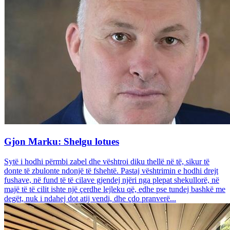
Gjon Marku: Shelgu lotues
Sytë i hodhi përmbi zabel dhe vështroi diku thellë në të, sikur të
donte të zbulonte ndonjë të fshehtë. Pastaj vështrimin e hodhi drejt
fushave, në fund të të cilave gjendej njëri nga plepat shekullorë, në
majë të të cilit ishte një çerdhe lejleku që, edhe pse tundej bashkë me
degët, nuk i ndahej dot atij vendi, dhe çdo pranverë...