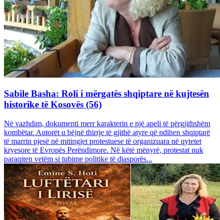
Sabile Basha: Roli i mërgatës shqiptare në kujtesën
historike të Kosovës (56)
Në vazhdim, dokumenti merr karakterin e një apeli të përgjithshëm
kombëtar. Autorët u bëjnë thirrje të gjithë atyre që ndihen shqiptarë
të marrin pjesë në mitingjet protestuese të organizuara në qytetet
kryesore të Evropës Perëndimore. Në këtë mënyrë, protestat nuk
paraqiten vetëm si tubime politike të diasporës...