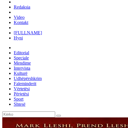
Redaksia
Video
Kontakt
[FULLNAME]
Hyni
Editorial
Speciale
Mendime
Intervista
Kulturë
Udhëpërshkrim
Faleminderit
Vërtetësi
Përjetësi
Sport
Shtesë