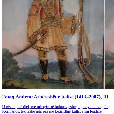
Fotaq Andrea: Arbëreshët e Italisë (1413–2007), III
U nisa një të diel, me mëngjes të bukur vjeshte, nga qyteti i vogël i
Korilianos; tek lashë nga pas me keqardhje kullat e saj feudale,