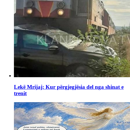
Lekë Mrijaj: Kur përgjegjësia del nga shinat e
trenit