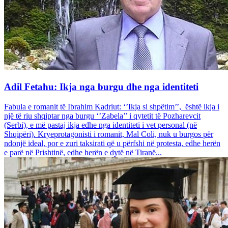
Adil Fetahu: Ikja nga burgu dhe nga identiteti
Fabula e romanit të Ibrahim Kadriut: ‘’Ikja si shpëtim’’, është ikja i
një të riu shqiptar nga burgu ‘’Zabela’’ i qytetit të Pozharevcit
(Serbi), e më pastaj ikja edhe nga identiteti i vet personal (në
Shqipëri). Kryeprotagonisti i romanit, Mal Coli, nuk u burgos për
ndonjë ideal, por e zuri taksirati që u përfshi në protesta, edhe herën
e parë në Prishtinë, edhe herën e dytë në Tiranë...