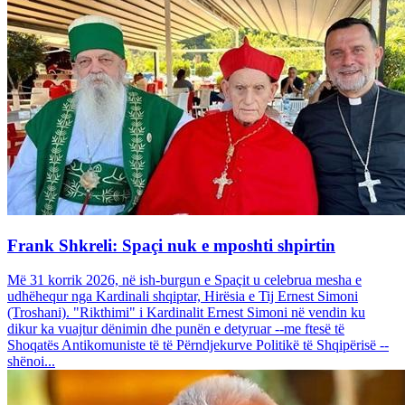
Frank Shkreli: Spaçi nuk e mposhti shpirtin
Më 31 korrik 2026, në ish-burgun e Spaçit u celebrua mesha e
udhëhequr nga Kardinali shqiptar, Hirësia e Tij Ernest Simoni
(Troshani). "Rikthimi" i Kardinalit Ernest Simoni në vendin ku
dikur ka vuajtur dënimin dhe punën e detyruar --me ftesë të
Shoqatës Antikomuniste të të Përndjekurve Politikë të Shqipërisë --
shënoi...