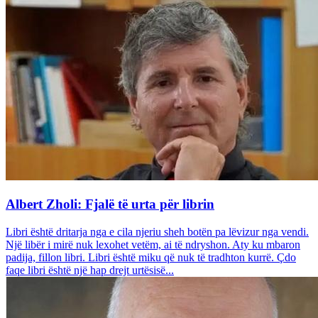
Albert Zholi: Fjalë të urta për librin
Libri është dritarja nga e cila njeriu sheh botën pa lëvizur nga vendi.
Një libër i mirë nuk lexohet vetëm, ai të ndryshon. Aty ku mbaron
padija, fillon libri. Libri është miku që nuk të tradhton kurrë. Çdo
faqe libri është një hap drejt urtësisë...