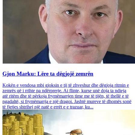
Gjon Marku: Lëre ta dëgjojë zemrën
Kokën e vendosa mbi gjoksin e tij të zhveshur dhe dëgjoja ritmin e
zemrës që i rrihte pa ndërprerje. Ai flinte, kurse unë doja ta ndieja
atë ritëm dhe të përkoja frymëmarrjen time me të tijën, të thellë e të
ngadaltë, si frymëmarrja e një dragoi. Jashtë mureve të dhomës sonë
të fjetjes shtrihej një natë e errët e e trazuar, ku...