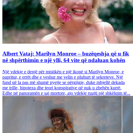
Albert Vataj: Marilyn Monroe – buzëqeshja që u fik
në shpërthimin e një ylli, 64 vite që ndaluan kohën
Një vdekje e denjë për mistikën e një ikonë si Marilyn Monroe, e
papritur, e errët dhe e veshur me velin e pluhurt të sekreteve. Një
fund që la pas më shumë pyetje se përgjigje, duke mbjellë dekada
me trille, hipoteza dhe teori konspirative që nuk u zbehën kurrë.
Edhe në panoramën e saj mortore, ajo vdekje ruajti një shkëlqim të...