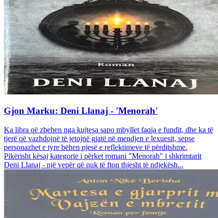
Gjon Marku: Deni Llanaj - 'Menorah'
Ka libra që zbehen nga kujtesa sapo mbyllet faqja e fundit, dhe ka të
tjerë që vazhdojnë të jetojnë gjatë në mendjen e lexuesit, sepse
personazhet e tyre bëhen pjesë e reflektimeve të përditshme.
Pikërisht kësaj kategorie i përket romani "Menorah" i shkrimtarit
Deni Llanaj - një vepër që nuk të fton thjesht të ndjekësh...