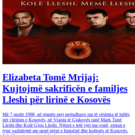
Elizabeta Tomë Mrijaj:
Kujtojmë sakrificën e familjes
Lleshi për lirinë e Kosovës
Më 7 gusht 1998, në njanën prej periudhave ma të vështira të luftës
për çlirimin e Kosovës, në Vraniq të Gjakovës ranë Mark Tunë
Lleshi dhe Kolë Gjon Lleshi. Njëzet e tetë vjet ma vonë, emnat e
tyne vazhdojnë me qenë pjesë e historisë dhe kujtesës së Kosovës.