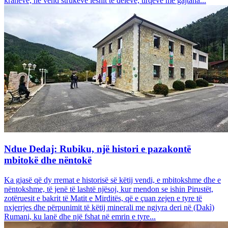
krahëve, në vend strukeve leshit të deleve, tirqëve me gajtana...
Ndue Dedaj: Rubiku, një histori e pazakontë
mbitokë dhe nëntokë
Ka gjasë që dy rremat e historisë së këtij vendi, e mbitokshme dhe e
nëntokshme, të jenë të lashtë njësoj, kur mendon se ishin Pirustët,
zotëruesit e bakrit të Matit e Mirditës, që e çuan zejen e tyre të
nxjerrjes dhe përpunimit të këtij minerali me ngjyra deri në (Dakì)
Rumani, ku lanë dhe një fshat në emrin e tyre...