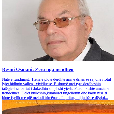
Resmi Osmani: Zëra nga nëndheu
Natë e fundmajit. Hëna e plotë derdhte arin e dritës së saj dhe rrotul
lyjet hidhnin vallen xixëlluese. E shumë prej tyre derdheshin
tatëpjetë sa bariut i dukedhin si një shi yjesh. Flladi kishte amzën e
trëndelinës. Delet kullosnin,kumborët tingëllonin dhe bariu nisi ti
binte fyellit me një melodi trimërore. Papritur, atij ju bë se dëgjoi...