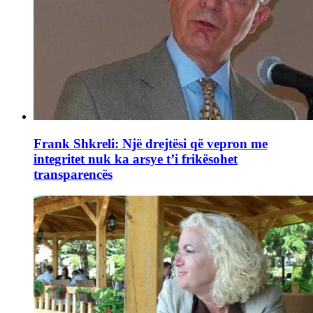
Frank Shkreli: Një drejtësi që vepron me
integritet nuk ka arsye t’i frikësohet
transparencës