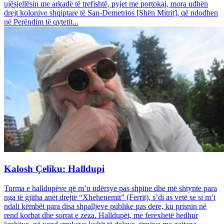
ujësjellësin me arkadë të trefishtë, pyjet me portokaj, mora udhën
drejt kolonive shqiptare të San-Demetrios [Shën Mitrit], që ndodhen
në Perëndim të qytetit...
Kalosh Çeliku: Halldupi
Turma e halldupëve që m’u ndërsye pas shpine dhe më shtynte para
nga të gjitha anët drejtë “Xhehenemit” (Ferrit), s’di as vetë se si m’i
ndali këmbët para disa shpalljeve publike pas dere, ku prisnin në
rend korbat dhe sorrat e zeza. Halldupët, me ferexhetë hedhur