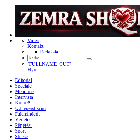
Video
Kontakt
Redaksia
[FULLNAME_CUT]
Hyni
Editorial
Speciale
Mendime
Intervista
Kulturë
Udhëpërshkrim
Faleminderit
Vërtetësi
Përjetësi
Sport
Shtesë