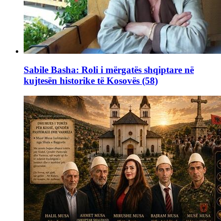
Sabile Basha: Roli i mërgatës shqiptare në
kujtesën historike të Kosovës (58)