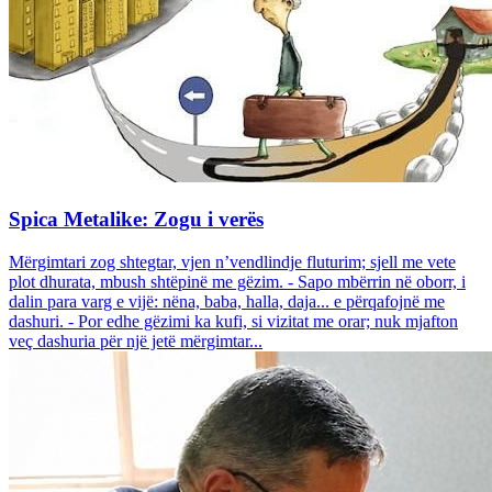
Spica Metalike: Zogu i verës
Mërgimtari zog shtegtar, vjen n’vendlindje fluturim; sjell me vete
plot dhurata, mbush shtëpinë me gëzim. - Sapo mbërrin në oborr, i
dalin para varg e vijë: nëna, baba, halla, daja... e përqafojnë me
dashuri. - Por edhe gëzimi ka kufi, si vizitat me orar; nuk mjafton
veç dashuria për një jetë mërgimtar...