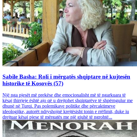
Sabile Basha: Roli i mërgatës shqiptare në kujtesën
historike të Kosovës (57)
Një nga pjesët më prekëse dhe emocionalisht më të ngarkuara të
kësaj thirrjeje është ajo që u drejtohet shqiptarëve të shpërngulur me
dhunë në Turqi. Pas polemikave politike dhe përcaktimeve
ideologjike, autorët ndryshojnë krejtësisht tonin e rrëfimit, duke iu
drejtuar kësaj pjese të mërgatës me një gjuhë të ngrohtë...