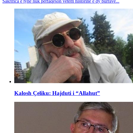
Sakrifica e tyne nuk përfaqëson vetëm historinë e dy burrave...
Kalosh Çeliku: Hajduti i “Allahut”