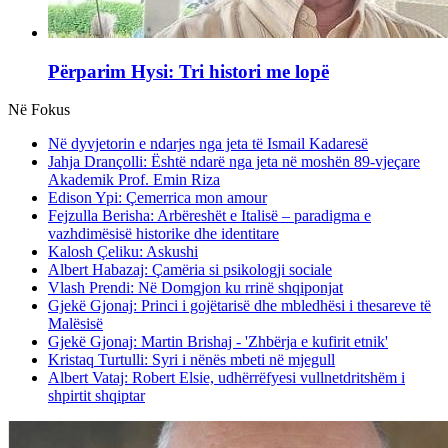
Përparim Hysi: Tri histori me lopë
Në Fokus
Në dyvjetorin e ndarjes nga jeta të Ismail Kadaresë
Jahja Drançolli: Është ndarë nga jeta në moshën 89-vjeçare
Akademik Prof. Emin Riza
Edison Ypi: Çemerrica mon amour
Fejzulla Berisha: Arbëreshët e Italisë – paradigma e
vazhdimësisë historike dhe identitare
Kalosh Çeliku: Askushi
Albert Habazaj: Çamëria si psikologji sociale
Vlash Prendi: Në Domgjon ku rrinë shqiponjat
Gjekë Gjonaj: Princi i gojëtarisë dhe mbledhësi i thesareve të
Malësisë
Gjekë Gjonaj: Martin Brishaj - 'Zhbërja e kufirit etnik'
Kristaq Turtulli: Syri i nënës mbeti në mjegull
Albert Vataj: Robert Elsie, udhërrëfyesi vullnetdritshëm i
shpirtit shqiptar