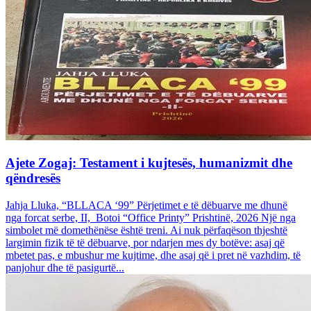
Ajete Zogaj: Testament i kujtesës, humanizmit dhe
qëndresës
Jahja Lluka, “BLLACA ‘99” Përjetimet e të dëbuarve me dhunë
nga forcat serbe, II, Botoi “Office Printy” Prishtinë, 2026 Një nga
simbolet më domethënëse është treni. Ai nuk përfaqëson thjeshtë
largimin fizik të të dëbuarve, por ndarjen mes dy botëve: asaj që
mbetet pas, e mbushur me kujtime, dhe asaj që i pret në vazhdim, të
panjohur dhe të pasigurtë...