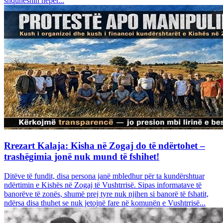
shquheshin nëpër...
Rrezart Kalaja: Kisha në Zogaj do të ndërtohet –
trashëgimia jonë nuk mund të fshihet!
Ditëve të fundit, disa persona janë mbledhur për ta kundërshtuar
ndërtimin e Kishës në Zogaj të Vushtrrisë. Sipas informatave të
banorëve të zonës, shumë prej tyre nuk njihen si banorë të fshatit,
ndërsa disa thuhet se nuk jetojnë fare në komunën e Vushtrrisë...