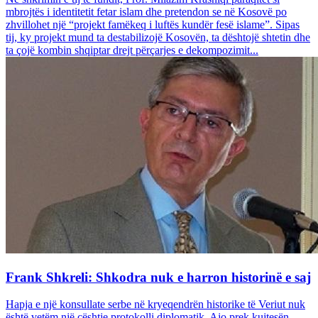
mbrojtës i identitetit fetar islam dhe pretendon se në Kosovë po
zhvillohet një “projekt famëkeq i luftës kundër fesë islame”. Sipas
tij, ky projekt mund ta destabilizojë Kosovën, ta dështojë shtetin dhe
ta çojë kombin shqiptar drejt përçarjes e dekompozimit...
Frank Shkreli: Shkodra nuk e harron historinë e saj
Hapja e një konsullate serbe në kryeqendrën historike të Veriut nuk
është vetëm një çështje protokolli diplomatik. Ajo prek kujtesën