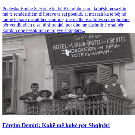
Poetesha Emine S. Hoti e ka bërë të njohur prej kohësh mesazhin
më të rëndësishëm të librave të saj poetikë, ai mesazh ka të bëj në
radhë të parë me atdhedashurinë, me mallin e autores si mërgimtare
për vendlindjen e saj të shtrenjtë, por dhe me dashurinë e saj për
kombin dhe bashkimin e trojeve shqiptare...
Fërgim Demiri: Kokë më kokë për Shqipëri