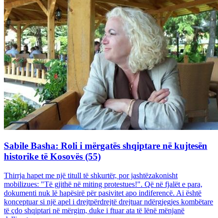
Sabile Basha: Roli i mërgatës shqiptare në kujtesën
historike të Kosovës (55)
Thirrja hapet me një titull të shkurtër, por jashtëzakonisht
mobilizues: "Të gjithë në miting protestues!". Që në fjalët e para,
dokumenti nuk lë hapësirë për pasivitet apo indiferencë. Ai është
konceptuar si një apel i drejtpërdrejtë drejtuar ndërgjegjes kombëtare
të çdo shqiptari në mërgim, duke i ftuar ata të lënë mënjanë