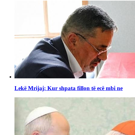
Lekë Mrijaj: Kur shpata fillon të ecë mbi ne