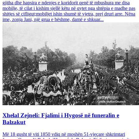
gjitha dhe hapsira e ndenjes e koridorit qenë të mbushura me disa
mobilje, të cilat i kishim sjellë këtu në qytet nga shtëpia e madhe pas
shitjes së çifligut;mobiljet ishin shumë të vjetra, prej druri arre. Nëna
ime, zonja Jani, një grua e bëshme, damë e shkuar...
Xhelal Zejneli: Fjalimi i Hygosë në funeralin e
Balzakut
Më 18 gusht të viti 1850 vdiq në moshën 51-vjeçare shkrimtari