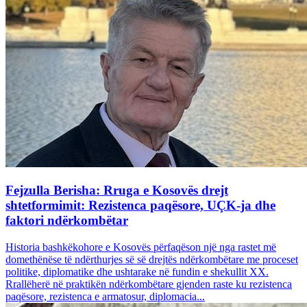
Fejzulla Berisha: Rruga e Kosovës drejt
shtetformimit: Rezistenca paqësore, UÇK-ja dhe
faktori ndërkombëtar
Historia bashkëkohore e Kosovës përfaqëson një nga rastet më
domethënëse të ndërthurjes së së drejtës ndërkombëtare me proceset
politike, diplomatike dhe ushtarake në fundin e shekullit XX.
Rrallëherë në praktikën ndërkombëtare gjenden raste ku rezistenca
paqësore, rezistenca e armatosur, diplomacia...