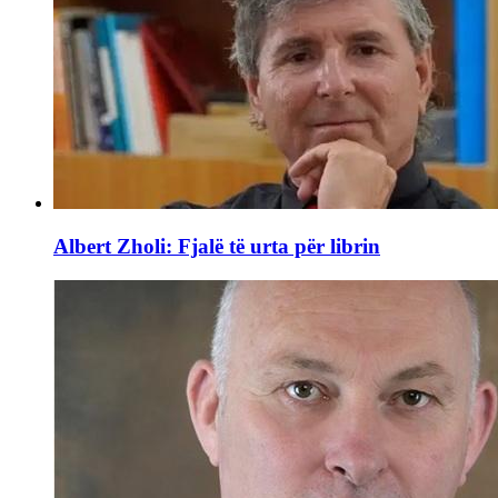
Albert Zholi: Fjalë të urta për librin