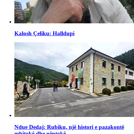
Kalosh Çeliku: Halldupi
Ndue Dedaj: Rubiku, një histori e pazakontë
mbitokë dhe nëntokë