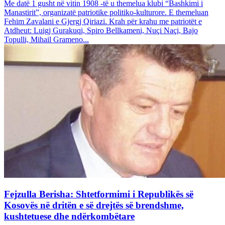
Me datë 1 gusht në vitin 1908 -të u themelua klubi “Bashkimi i
Manastirit”, organizatë patriotike politiko-kulturore. E themeluan
Fehim Zavalani e Gjergj Qiriazi. Krah për krahu me patriotët e
Atdheut: Luigj Gurakuqi, Spiro Bellkameni, Nuçi Naçi, Bajo
Topulli, Mihail Grameno...
Fejzulla Berisha: Shtetformimi i Republikës së
Kosovës në dritën e së drejtës së brendshme,
kushtetuese dhe ndërkombëtare