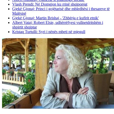
Vlash Prendi: Në Domgjon ku rrinë shqiponjat
Gjekë Gjonaj: Princi i gojëtarisë dhe mbledhësi i thesareve të
Malësisë
Gjekë Gjonaj: Martin Brishaj - 'Zhbërja e kufirit etnik'
Albert Vataj: Robert Elsie, udhërrëfyesi vullnetdritshëm i
shpirtit shqiptar
Kristaq Turtulli: Syri i nënës mbeti në mjegull