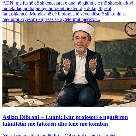
ADN, një fushë që shkencëtarët e quajnë gjithnjë e më shpesh arkivi
molekular, po hapin një horizont që deri dje dukej thjesht
fantashkencë. Mundësinë që biologjia të zëvendësojë silikonin si
mediumi kryesor i kujtesës së qytetërimit njerëzor...
Asllan Dibrani – Luani: Kur profesori e ngatërron
fakultetin me faltoren dhe fenë me kombin
Në shkrimin e tij të fundit, Prof. Milazim Krasniqi paraqitet si