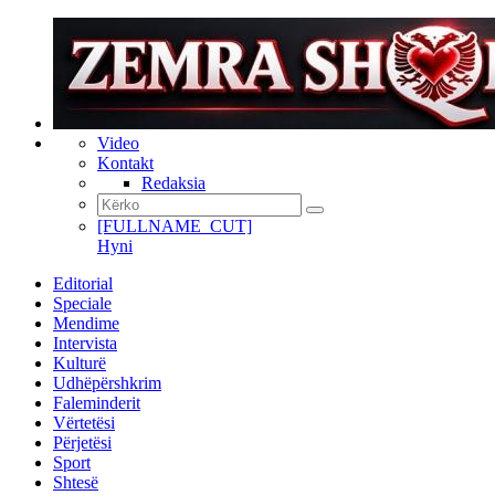
Video
Kontakt
Redaksia
[FULLNAME_CUT]
Hyni
Editorial
Speciale
Mendime
Intervista
Kulturë
Udhëpërshkrim
Faleminderit
Vërtetësi
Përjetësi
Sport
Shtesë