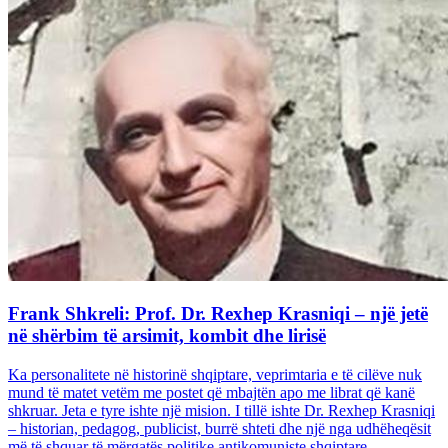
Frank Shkreli: Prof. Dr. Rexhep Krasniqi – një jetë
në shërbim të arsimit, kombit dhe lirisë
Ka personalitete në historinë shqiptare, veprimtaria e të cilëve nuk
mund të matet vetëm me postet që mbajtën apo me librat që kanë
shkruar. Jeta e tyre ishte një mision. I tillë ishte Dr. Rexhep Krasniqi
– historian, pedagog, publicist, burrë shteti dhe një nga udhëheqësit
më të shquar të mërgatës politike antikomuniste shqiptare...