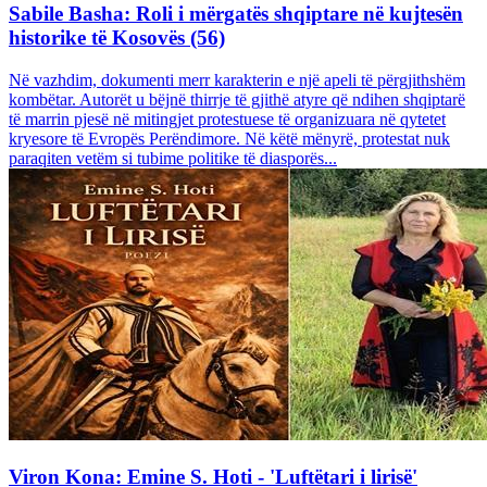
Sabile Basha: Roli i mërgatës shqiptare në kujtesën
historike të Kosovës (56)
Në vazhdim, dokumenti merr karakterin e një apeli të përgjithshëm
kombëtar. Autorët u bëjnë thirrje të gjithë atyre që ndihen shqiptarë
të marrin pjesë në mitingjet protestuese të organizuara në qytetet
kryesore të Evropës Perëndimore. Në këtë mënyrë, protestat nuk
paraqiten vetëm si tubime politike të diasporës...
Viron Kona: Emine S. Hoti - 'Luftëtari i lirisë'