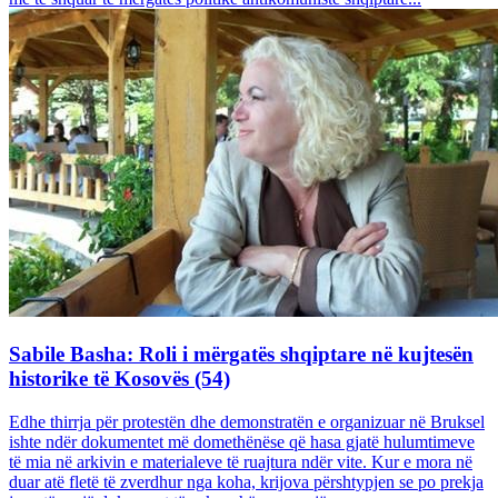
Sabile Basha: Roli i mërgatës shqiptare në kujtesën
historike të Kosovës (54)
Edhe thirrja për protestën dhe demonstratën e organizuar në Bruksel
ishte ndër dokumentet më domethënëse që hasa gjatë hulumtimeve
të mia në arkivin e materialeve të ruajtura ndër vite. Kur e mora në
duar atë fletë të zverdhur nga koha, krijova përshtypjen se po prekja