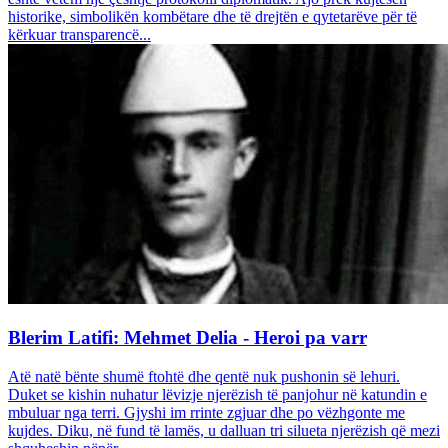
historike, simbolikën kombëtare dhe të drejtën e qytetarëve për të
kërkuar transparencë...
Blerim Latifi: Mehmet Delia - Heroi pa varr
Atë natë bënte shumë ftohtë dhe qentë nuk pushonin së lehuri.
Duket se kishin nuhatur lëvizje njerëzish të panjohur në katundin e
mbuluar nga terri. Gjyshi im rrinte zgjuar dhe po vëzhgonte me
kujdes. Diku, në fund të lamës, u dalluan tri silueta njerëzish që mezi