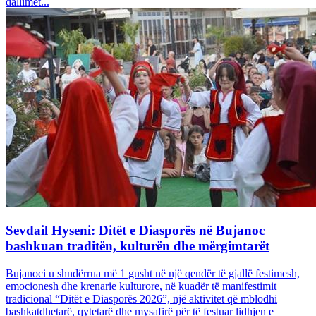
dallimet...
Sevdail Hyseni: Ditët e Diasporës në Bujanoc
bashkuan traditën, kulturën dhe mërgimtarët
Bujanoci u shndërrua më 1 gusht në një qendër të gjallë festimesh,
emocionesh dhe krenarie kulturore, në kuadër të manifestimit
tradicional “Ditët e Diasporës 2026”, një aktivitet që mblodhi
bashkatdhetarë, qytetarë dhe mysafirë për të festuar lidhjen e