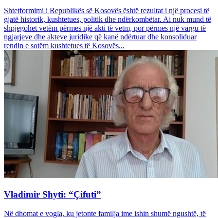
Shtetformimi i Republikës së Kosovës është rezultat i një procesi të
gjatë historik, kushtetues, politik dhe ndërkombëtar. Ai nuk mund të
shpjegohet vetëm përmes një akti të vetm, por përmes një vargu të
ngjarjeve dhe akteve juridike që kanë ndërtuar dhe konsoliduar
rendin e sotëm kushtetues të Kosovës...
Vladimir Shyti: “Çifuti”
Në dhomat e vogla, ku jetonte familja ime ishin shumë ngushtë, të