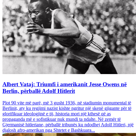
Albert Vataj: Triumfi i amerikanit Jesse Owens në
Berlin, përballë Adolf Hitlerit
Plot 90 vite më parë, më 3 gusht 1936, në stadiumin monumental të
Berlinit, aty ku regjimi nazist kishte ngritur një skenë gjigante për të
glorifikuar ideologjinë e tij, historia mori një kthesë që as
propaganda më e sofistikuar nuk mundi ta ndalte. Në zemër të
Gjermanisë hitleriane, përballë tribunës ku ndodhej Adolf Hitleri, një
djalosh afro-amerikan nga Shtetet e Bashkuara...