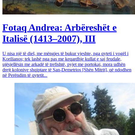
Fotaq Andrea: Arbëreshët e
Italisë (1413–2007), III
U nisa një të diel, me mëngjes të bukur vjeshte, nga qyteti i vogël i
Korilianos; tek lashë nga pas me keqardhje kullat e saj feudale,
ujësjellësin me arkadë të trefishtë, pyjet me portokaj, mora udhën
drejt kolonive shqiptare të San-Demetrios [Shën Mitrit], që ndodhen
në Perëndim të qytetit...