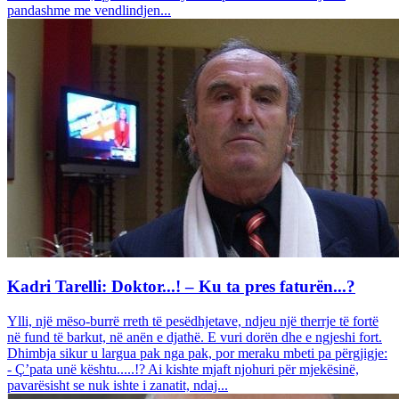
pandashme me vendlindjen...
Kadri Tarelli: Doktor...! – Ku ta pres faturën...?
Ylli, një mëso-burrë rreth të pesëdhjetave, ndjeu një therrje të fortë
në fund të barkut, në anën e djathë. E vuri dorën dhe e ngjeshi fort.
Dhimbja sikur u largua pak nga pak, por meraku mbeti pa përgjigje:
- Ç’pata unë kështu.....!? Ai kishte mjaft njohuri për mjekësinë,
pavarësisht se nuk ishte i zanatit, ndaj...