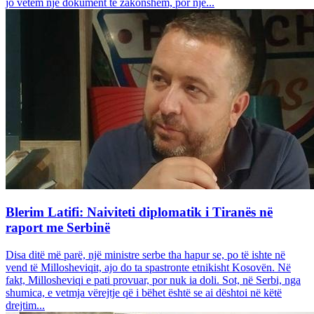
jo vetëm një dokument të zakonshëm, por një...
Blerim Latifi: Naiviteti diplomatik i Tiranës në
raport me Serbinë
Disa ditë më parë, një ministre serbe tha hapur se, po të ishte në
vend të Millosheviqit, ajo do ta spastronte etnikisht Kosovën. Në
fakt, Millosheviqi e pati provuar, por nuk ia doli. Sot, në Serbi, nga
shumica, e vetmja vërejtje që i bëhet është se ai dështoi në këtë
drejtim...