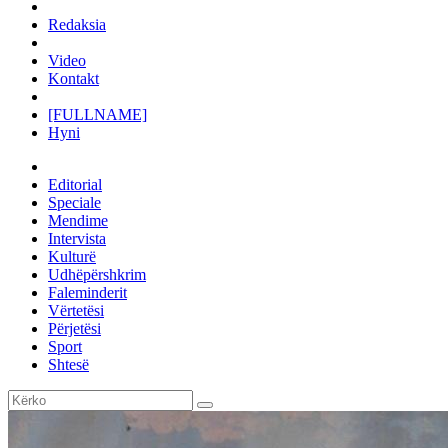
Redaksia
Video
Kontakt
[FULLNAME]
Hyni
Editorial
Speciale
Mendime
Intervista
Kulturë
Udhëpërshkrim
Faleminderit
Vërtetësi
Përjetësi
Sport
Shtesë