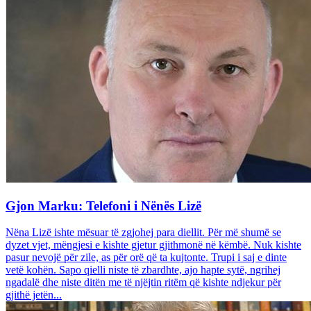
Gjon Marku: Telefoni i Nënës Lizë
Nëna Lizë ishte mësuar të zgjohej para diellit. Për më shumë se
dyzet vjet, mëngjesi e kishte gjetur gjithmonë në këmbë. Nuk kishte
pasur nevojë për zile, as për orë që ta kujtonte. Trupi i saj e dinte
vetë kohën. Sapo qielli niste të zbardhte, ajo hapte sytë, ngrihej
ngadalë dhe niste ditën me të njëjtin ritëm që kishte ndjekur për
gjithë jetën...