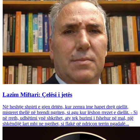
Lazim Miftari: Çelësi i jetës
Në heshtje shpirti e gjen dritën, kur zemra ime hapet drejt qiellit,
misteret thellë në brendi ngriten, si agu kur lëshon rrezet e diellit. - Si
në rreth, udhëtimi ynë shkrihet, aty tek burimi i fshehur në mal, një
shkëndijë lart mbi ne ngrihet, si flakë që ndriçon terrin ngadalë...