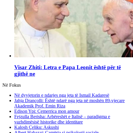
Visar Zhiti: Letra e Papa Leonit është për të
gjithë ne
Në Fokus
Në dyvjetorin e ndarjes nga jeta të Ismail Kadaresë
Jahja Drançolli: Është ndarë nga jeta në moshën 89-vjeçare
Akademik Prof. Emin Riza
Edison Ypi: Çemerrica mon amour
Fejzulla Berisha: Arbëreshët e Italisë – paradigma e
vazhdimësisë historike dhe identitare
Kalosh Çeliku: Askushi
Albert Habazaj: Çamëria si psikologji sociale