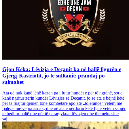
Gjon Keka: Lëvizja e Deçanit ka në ballë figurën e
Gjergj Kastriotit, jo të sulltanit; prandaj po
sulmohet
Ata që nuk kanë lënë kazan pa i futur hundët e për të ngrënë, sot e
kanë ngritur zërin kundër Lëvizjes së Deçanit, jo se ata e bëjnë këtë
për ta ruajtur qenien tonë kombëtare apo atë „tolerancë" vetëm me
fjalë, e me vepra aspak, dhe që ata e përdorin këtë fjalë vetëm sa për
të hedhur baltë dhe për të paragjykuar lëvizjen dhe themeluesit e
saj...