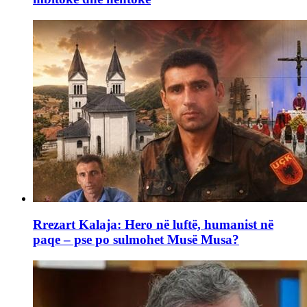
Rrezart Kalaja: Hero në luftë, humanist në
paqe – pse po sulmohet Musë Musa?