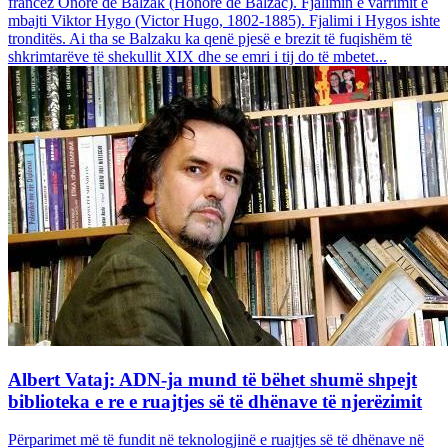
francez Onore dë Balzak (Honoré de Balzac). Fjalimin e varrimit e
mbajti Viktor Hygo (Victor Hugo, 1802-1885). Fjalimi i Hygos ishte
tronditës. Ai tha se Balzaku ka qenë pjesë e brezit të fuqishëm të
shkrimtarëve të shekullit XIX dhe se emri i tij do të mbetet...
Albert Vataj: ADN-ja mund të bëhet shumë shpejt
biblioteka e re e ruajtjes së të dhënave të njerëzimit
Përparimet më të fundit në teknologjinë e ruajtjes së të dhënave në