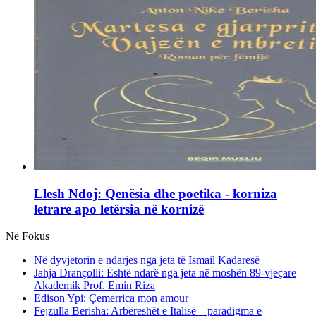
Llesh Ndoj: Qenësia dhe poetika - korniza
letrare apo letërsia në kornizë
Në Fokus
Në dyvjetorin e ndarjes nga jeta të Ismail Kadaresë
Jahja Drançolli: Është ndarë nga jeta në moshën 89-vjeçare
Akademik Prof. Emin Riza
Edison Ypi: Çemerrica mon amour
Fejzulla Berisha: Arbëreshët e Italisë – paradigma e