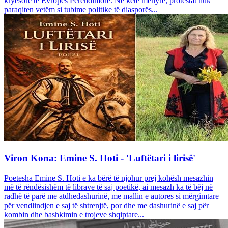
kryesore të Evropës Perëndimore. Në këtë mënyrë, protestat nuk
paraqiten vetëm si tubime politike të diasporës...
Viron Kona: Emine S. Hoti - 'Luftëtari i lirisë'
Poetesha Emine S. Hoti e ka bërë të njohur prej kohësh mesazhin
më të rëndësishëm të librave të saj poetikë, ai mesazh ka të bëj në
radhë të parë me atdhedashurinë, me mallin e autores si mërgimtare
për vendlindjen e saj të shtrenjtë, por dhe me dashurinë e saj për
kombin dhe bashkimin e trojeve shqiptare...