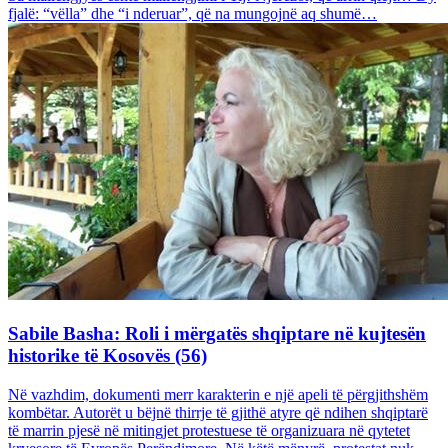
fjalë: “vëlla” dhe “i nderuar”, që na mungojnë aq shumë…
Sabile Basha: Roli i mërgatës shqiptare në kujtesën
historike të Kosovës (56)
Në vazhdim, dokumenti merr karakterin e një apeli të përgjithshëm
kombëtar. Autorët u bëjnë thirrje të gjithë atyre që ndihen shqiptarë
të marrin pjesë në mitingjet protestuese të organizuara në qytetet