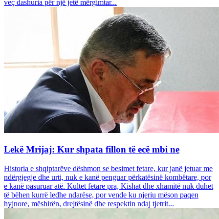
veç dashuria për një jetë mërgimtar...
Lekë Mrijaj: Kur shpata fillon të ecë mbi ne
Historia e shqiptarëve dëshmon se besimet fetare, kur janë jetuar me
ndërgjegje dhe urti, nuk e kanë penguar përkatësinë kombëtare, por
e kanë pasuruar atë. Kultet fetare pra, Kishat dhe xhamitë nuk duhet
të bëhen kurrë ledhe ndarëse, por vende ku njeriu mëson paqen
hyjnore, mëshirën, drejtësinë dhe respektin ndaj tjetrit...