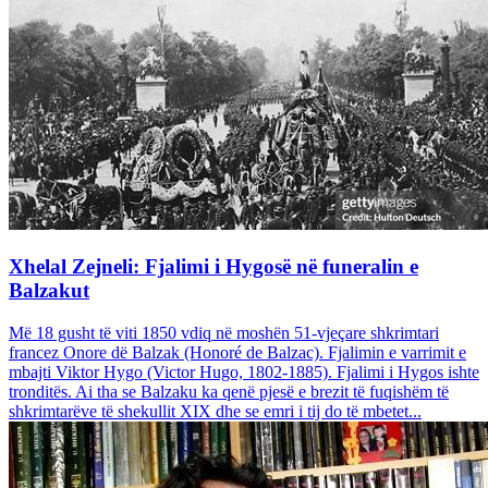
Xhelal Zejneli: Fjalimi i Hygosë në funeralin e
Balzakut
Më 18 gusht të viti 1850 vdiq në moshën 51-vjeçare shkrimtari
francez Onore dë Balzak (Honoré de Balzac). Fjalimin e varrimit e
mbajti Viktor Hygo (Victor Hugo, 1802-1885). Fjalimi i Hygos ishte
tronditës. Ai tha se Balzaku ka qenë pjesë e brezit të fuqishëm të
shkrimtarëve të shekullit XIX dhe se emri i tij do të mbetet...