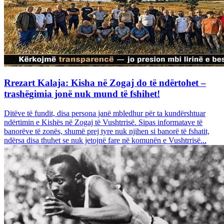
Rrezart Kalaja: Kisha në Zogaj do të ndërtohet –
trashëgimia jonë nuk mund të fshihet!
Ditëve të fundit, disa persona janë mbledhur për ta kundërshtuar
ndërtimin e Kishës në Zogaj të Vushtrrisë. Sipas informatave të
banorëve të zonës, shumë prej tyre nuk njihen si banorë të fshatit,
ndërsa disa thuhet se nuk jetojnë fare në komunën e Vushtrrisë...