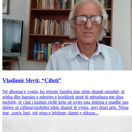
Vladimir Shyti: “Çifuti”
Në dhomat e vogla, ku jetonte familja ime ishin shumë ngushtë, të
gjitha dhe hapsira e ndenjes e koridorit qenë të mbushura me disa
mobilje, të cilat i kishim sjellë këtu në qytet nga shtëpia e madhe pas
shitjes së çifligut;mobiljet ishin shumë të vjetra, prej druri arre. Nëna
ime, zonja Jani, një grua e bëshme, damë e shkuar...