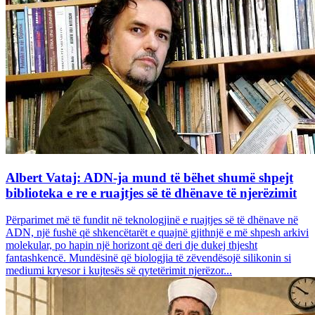
Albert Vataj: ADN-ja mund të bëhet shumë shpejt
biblioteka e re e ruajtjes së të dhënave të njerëzimit
Përparimet më të fundit në teknologjinë e ruajtjes së të dhënave në
ADN, një fushë që shkencëtarët e quajnë gjithnjë e më shpesh arkivi
molekular, po hapin një horizont që deri dje dukej thjesht
fantashkencë. Mundësinë që biologjia të zëvendësojë silikonin si
mediumi kryesor i kujtesës së qytetërimit njerëzor...