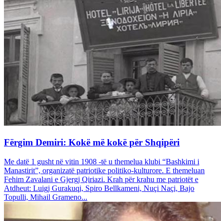
Fërgim Demiri: Kokë më kokë për Shqipëri
Me datë 1 gusht në vitin 1908 -të u themelua klubi “Bashkimi i
Manastirit”, organizatë patriotike politiko-kulturore. E themeluan
Fehim Zavalani e Gjergj Qiriazi. Krah për krahu me patriotët e
Atdheut: Luigj Gurakuqi, Spiro Bellkameni, Nuçi Naçi, Bajo
Topulli, Mihail Grameno...