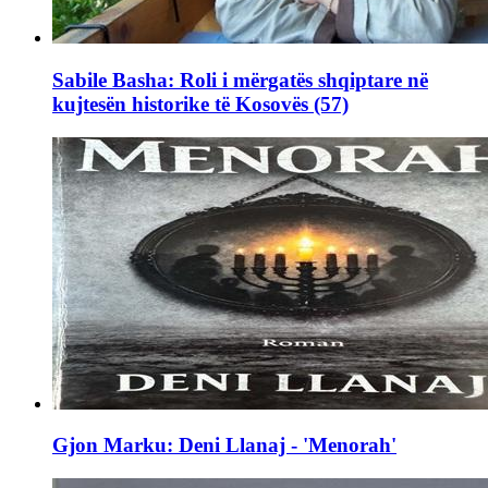
Sabile Basha: Roli i mërgatës shqiptare në
kujtesën historike të Kosovës (57)
Gjon Marku: Deni Llanaj - 'Menorah'