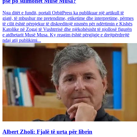
pse po sulmohet Musë Musa?
Nga ditët e fundit, portali OrbitPress ka publikuar një artikull të
gjatë, të mbushur me pretendime, etiketime dhe interpretime, përmes
të cilit është përpjekur të diskreditojë nismën për ndërtimin e Kishës
Katolike në Zogaj të Vushtrrisë dhe njëkohësisht të njollosë figurën
e atdhetarit Musë Musa. Ky reagim është përgjigje e drejtpërdrejtë
ndaj atij publikimi...
Albert Zholi: Fjalë të urta për librin