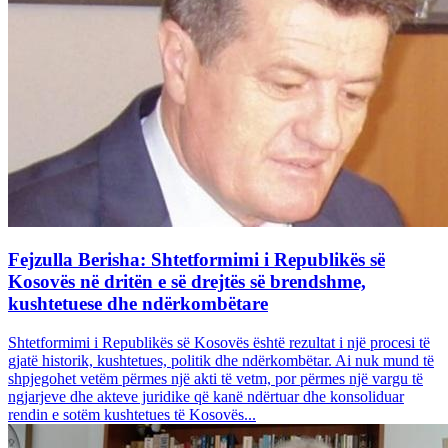
Fejzulla Berisha: Shtetformimi i Republikës së
Kosovës në dritën e së drejtës së brendshme,
kushtetuese dhe ndërkombëtare
Shtetformimi i Republikës së Kosovës është rezultat i një procesi të
gjatë historik, kushtetues, politik dhe ndërkombëtar. Ai nuk mund të
shpjegohet vetëm përmes një akti të vetm, por përmes një vargu të
ngjarjeve dhe akteve juridike që kanë ndërtuar dhe konsoliduar
rendin e sotëm kushtetues të Kosovës...