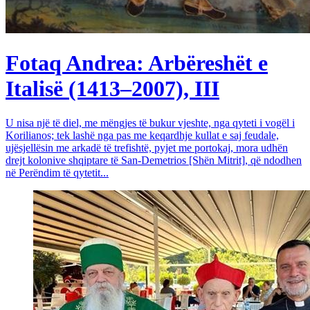
Fotaq Andrea: Arbëreshët e
Italisë (1413–2007), III
U nisa një të diel, me mëngjes të bukur vjeshte, nga qyteti i vogël i
Korilianos; tek lashë nga pas me keqardhje kullat e saj feudale,
ujësjellësin me arkadë të trefishtë, pyjet me portokaj, mora udhën
drejt kolonive shqiptare të San-Demetrios [Shën Mitrit], që ndodhen
në Perëndim të qytetit...