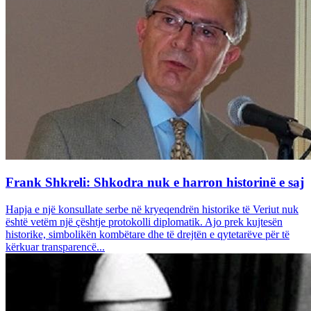
Frank Shkreli: Shkodra nuk e harron historinë e saj
Hapja e një konsullate serbe në kryeqendrën historike të Veriut nuk
është vetëm një çështje protokolli diplomatik. Ajo prek kujtesën
historike, simbolikën kombëtare dhe të drejtën e qytetarëve për të
kërkuar transparencë...