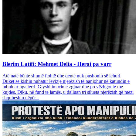
Blerim Latifi: Mehmet Delia - Heroi pa varr
Atë natë bënte shumë ftohtë dhe qentë nuk pushonin së lehuri.
Duket se kishin nuhatur lëvizje njerëzish të panjohur në katundin e
mbuluar nga terri. Gjyshi im rrinte zgjuar dhe po vëzhgonte me
kujdes. Diku, në fund të lamës, u dalluan tri silueta njerëzish që mezi
shquheshin nëpër...