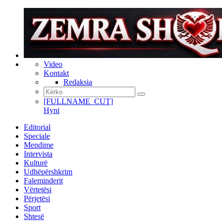
Video
Kontakt
Redaksia
[FULLNAME_CUT]
Hyni
Editorial
Speciale
Mendime
Intervista
Kulturë
Udhëpërshkrim
Faleminderit
Vërtetësi
Përjetësi
Sport
Shtesë