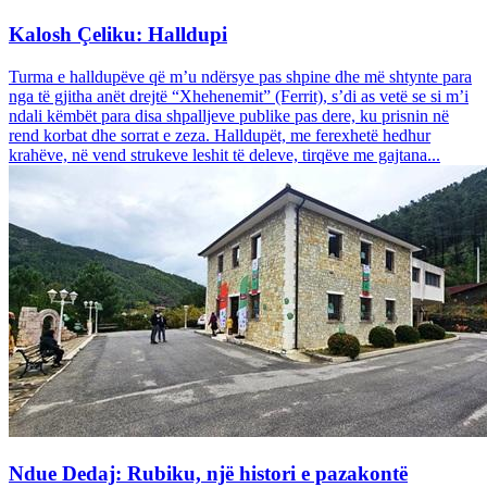
Kalosh Çeliku: Halldupi
Turma e halldupëve që m’u ndërsye pas shpine dhe më shtynte para
nga të gjitha anët drejtë “Xhehenemit” (Ferrit), s’di as vetë se si m’i
ndali këmbët para disa shpalljeve publike pas dere, ku prisnin në
rend korbat dhe sorrat e zeza. Halldupët, me ferexhetë hedhur
krahëve, në vend strukeve leshit të deleve, tirqëve me gajtana...
Ndue Dedaj: Rubiku, një histori e pazakontë