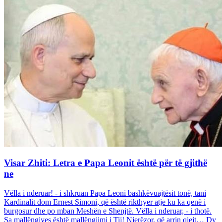
Visar Zhiti: Letra e Papa Leonit është për të gjithë
ne
Vëlla i nderuar! - i shkruan Papa Leoni bashkëvuajtësit tonë, tani
Kardinalit dom Ernest Simoni, që është rikthyer atje ku ka qenë i
burgosur dhe po mban Meshën e Shenjtë. Vëlla i nderuar, - i thotë.
Sa mallëngjyes është mallëngjimi i Tij! Njerëzor, që arrin qiejt… Dy