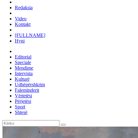
Redaksia
Video
Kontakt
[FULLNAME]
Hyni
Editorial
Speciale
Mendime
Intervista
Kulturë
Udhëpërshkrim
Faleminderit
Vërtetësi
Përjetësi
Sport
Shtesë