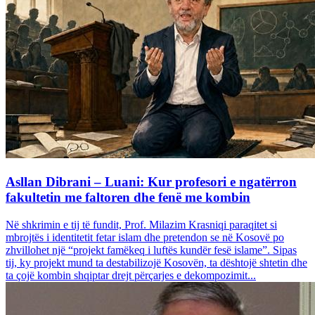
Asllan Dibrani – Luani: Kur profesori e ngatërron
fakultetin me faltoren dhe fenë me kombin
Në shkrimin e tij të fundit, Prof. Milazim Krasniqi paraqitet si
mbrojtës i identitetit fetar islam dhe pretendon se në Kosovë po
zhvillohet një “projekt famëkeq i luftës kundër fesë islame”. Sipas
tij, ky projekt mund ta destabilizojë Kosovën, ta dështojë shtetin dhe
ta çojë kombin shqiptar drejt përçarjes e dekompozimit...