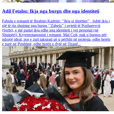
Adil Fetahu: Ikja nga burgu dhe nga identiteti
Fabula e romanit të Ibrahim Kadriut: ‘’Ikja si shpëtim’’, është ikja i
një të riu shqiptar nga burgu ‘’Zabela’’ i qytetit të Pozharevcit
(Serbi), e më pastaj ikja edhe nga identiteti i vet personal (në
Shqipëri). Kryeprotagonisti i romanit, Mal Coli, nuk u burgos për
ndonjë ideal, por e zuri taksirati që u përfshi në protesta, edhe herën
e parë në Prishtinë, edhe herën e dytë në Tiranë...