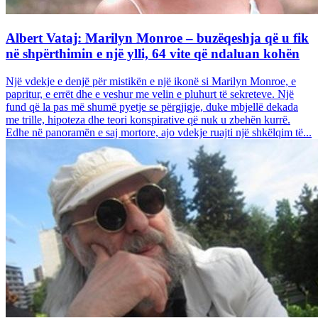
Albert Vataj: Marilyn Monroe – buzëqeshja që u fik
në shpërthimin e një ylli, 64 vite që ndaluan kohën
Një vdekje e denjë për mistikën e një ikonë si Marilyn Monroe, e
papritur, e errët dhe e veshur me velin e pluhurt të sekreteve. Një
fund që la pas më shumë pyetje se përgjigje, duke mbjellë dekada
me trille, hipoteza dhe teori konspirative që nuk u zbehën kurrë.
Edhe në panoramën e saj mortore, ajo vdekje ruajti një shkëlqim të...