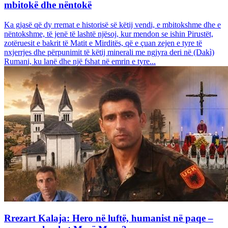
mbitokë dhe nëntokë
Ka gjasë që dy rremat e historisë së këtij vendi, e mbitokshme dhe e
nëntokshme, të jenë të lashtë njësoj, kur mendon se ishin Pirustët,
zotëruesit e bakrit të Matit e Mirditës, që e çuan zejen e tyre të
nxjerrjes dhe përpunimit të këtij minerali me ngjyra deri në (Dakì)
Rumani, ku lanë dhe një fshat në emrin e tyre...
Rrezart Kalaja: Hero në luftë, humanist në paqe –