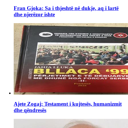
Fran Gjoka: Sa i thjeshtë në dukje, aq i lartë
dhe njerëzor ishte
Ajete Zogaj: Testament i kujtesës, humanizmit
dhe qëndresës