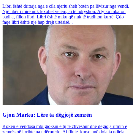
Libri është dritarja nga e cila njeriu sheh botën pa lëvizur nga vendi.
Një libër i mirë nuk lexohet vetëm, ai të ndryshon. Aty ku mbaron
padija, fillon libri. Libri është miku që nuk të tradhton kurrë. Çdo
faqe libri është një hap drejt urtësisë...
Gjon Marku: Lëre ta dëgjojë zemrën
Kokën e vendosa mbi gjoksin e tij të zhveshur dhe dëgjoja ritmin e
zemrës që i rrihte pa ndërprerje. Ai flinte, kurse unë doja ta ndieja