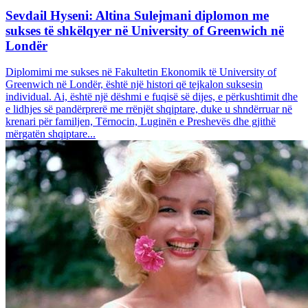
Sevdail Hyseni: Altina Sulejmani diplomon me
sukses të shkëlqyer në University of Greenwich në
Londër
Diplomimi me sukses në Fakultetin Ekonomik të University of
Greenwich në Londër, është një histori që tejkalon suksesin
individual. Ai, është një dëshmi e fuqisë së dijes, e përkushtimit dhe
e lidhjes së pandërprerë me rrënjët shqiptare, duke u shndërruar në
krenari për familjen, Tërnocin, Luginën e Preshevës dhe gjithë
mërgatën shqiptare...