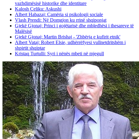
vazhdimësisë historike dhe identitare
Kalosh Çeliku: Askushi
Albert Habazaj: Çamëria si psikologji sociale
Vlash Prendi: Në Domgjon ku rrinë shqiponjat
Gjekë Gjonaj: Princi i gojëtarisë dhe mbledhësi i thesareve të
Malësisë
Gjekë Gjonaj: Martin Brishaj - 'Zhbërja e kufirit etnik'
Albert Vataj: Robert Elsie, udhërrëfyesi vullnetdritshëm i
shpirtit shqiptar
Kristaq Turtulli: Syri i nënës mbeti në mjegull