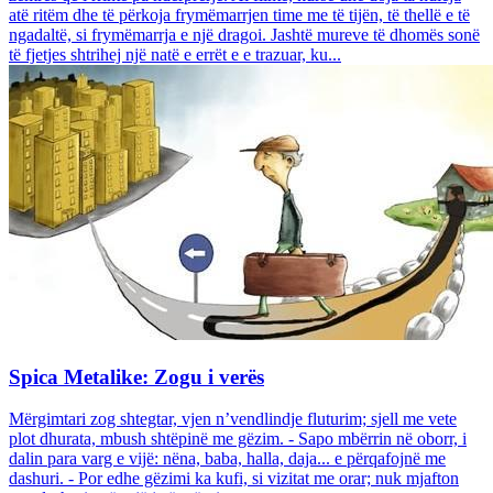
atë ritëm dhe të përkoja frymëmarrjen time me të tijën, të thellë e të
ngadaltë, si frymëmarrja e një dragoi. Jashtë mureve të dhomës sonë
të fjetjes shtrihej një natë e errët e e trazuar, ku...
Spica Metalike: Zogu i verës
Mërgimtari zog shtegtar, vjen n’vendlindje fluturim; sjell me vete
plot dhurata, mbush shtëpinë me gëzim. - Sapo mbërrin në oborr, i
dalin para varg e vijë: nëna, baba, halla, daja... e përqafojnë me
dashuri. - Por edhe gëzimi ka kufi, si vizitat me orar; nuk mjafton