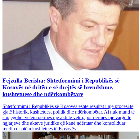
Fejzulla Berisha: Shtetformimi i Republikës së
Kosovës në dritën e së drejtës së brendshme,
kushtetuese dhe ndërkombëtare
Shtetformimi i Republikës së Kosovës është rezultat i një procesi të
gjatë historik, kushtetues, politik dhe ndërkombëtar. Ai nuk mund të
shpjegohet vetëm përmes një akti të vetm, por përmes një vargu të
ngjarjeve dhe akteve juridike që kanë ndërtuar dhe konsoliduar
rendin e sotëm kushtetues të Kosovës...