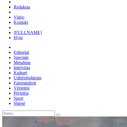
Redaksia
Video
Kontakt
[FULLNAME]
Hyni
Editorial
Speciale
Mendime
Intervista
Kulturë
Udhëpërshkrim
Faleminderit
Vërtetësi
Përjetësi
Sport
Shtesë