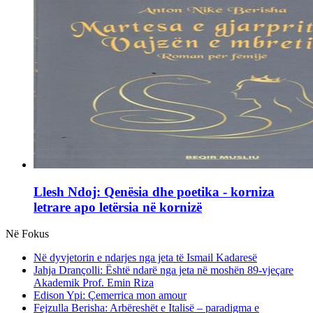
Llesh Ndoj: Qenësia dhe poetika - korniza
letrare apo letërsia në kornizë
Në Fokus
Në dyvjetorin e ndarjes nga jeta të Ismail Kadaresë
Jahja Drançolli: Është ndarë nga jeta në moshën 89-vjeçare
Akademik Prof. Emin Riza
Edison Ypi: Çemerrica mon amour
Fejzulla Berisha: Arbëreshët e Italisë – paradigma e