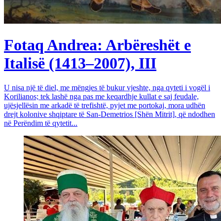
Fotaq Andrea: Arbëreshët e
Italisë (1413–2007), III
U nisa një të diel, me mëngjes të bukur vjeshte, nga qyteti i vogël i
Korilianos; tek lashë nga pas me keqardhje kullat e saj feudale,
ujësjellësin me arkadë të trefishtë, pyjet me portokaj, mora udhën
drejt kolonive shqiptare të San-Demetrios [Shën Mitrit], që ndodhen
në Perëndim të qytetit...