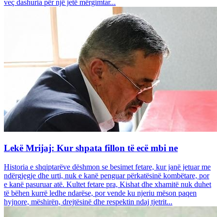
veç dashuria për një jetë mërgimtar...
Lekë Mrijaj: Kur shpata fillon të ecë mbi ne
Historia e shqiptarëve dëshmon se besimet fetare, kur janë jetuar me
ndërgjegje dhe urti, nuk e kanë penguar përkatësinë kombëtare, por
e kanë pasuruar atë. Kultet fetare pra, Kishat dhe xhamitë nuk duhet
të bëhen kurrë ledhe ndarëse, por vende ku njeriu mëson paqen
hyjnore, mëshirën, drejtësinë dhe respektin ndaj tjetrit...