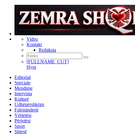
Video
Kontakt
Redaksia
[FULLNAME_CUT]
Hyni
Editorial
Speciale
Mendime
Intervista
Kulturë
Udhëpërshkrim
Faleminderit
Vërtetësi
Përjetësi
Sport
Shtesë