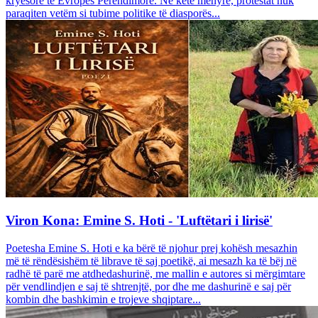
kryesore të Evropës Perëndimore. Në këtë mënyrë, protestat nuk
paraqiten vetëm si tubime politike të diasporës...
Viron Kona: Emine S. Hoti - 'Luftëtari i lirisë'
Poetesha Emine S. Hoti e ka bërë të njohur prej kohësh mesazhin
më të rëndësishëm të librave të saj poetikë, ai mesazh ka të bëj në
radhë të parë me atdhedashurinë, me mallin e autores si mërgimtare
për vendlindjen e saj të shtrenjtë, por dhe me dashurinë e saj për
kombin dhe bashkimin e trojeve shqiptare...