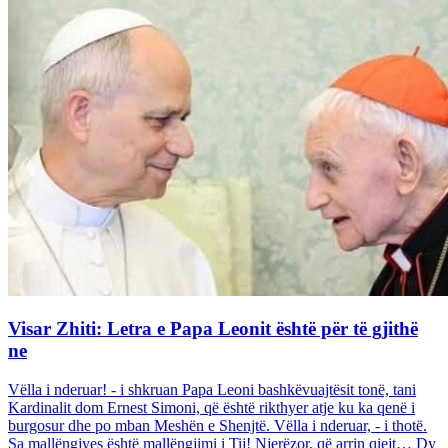
Visar Zhiti: Letra e Papa Leonit është për të gjithë
ne
Vëlla i nderuar! - i shkruan Papa Leoni bashkëvuajtësit tonë, tani
Kardinalit dom Ernest Simoni, që është rikthyer atje ku ka qenë i
burgosur dhe po mban Meshën e Shenjtë. Vëlla i nderuar, - i thotë.
Sa mallëngjyes është mallëngjimi i Tij! Njerëzor, që arrin qiejt… Dy