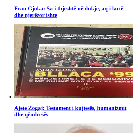
Fran Gjoka: Sa i thjeshtë në dukje, aq i lartë
dhe njerëzor ishte
Ajete Zogaj: Testament i kujtesës, humanizmit
dhe qëndresës