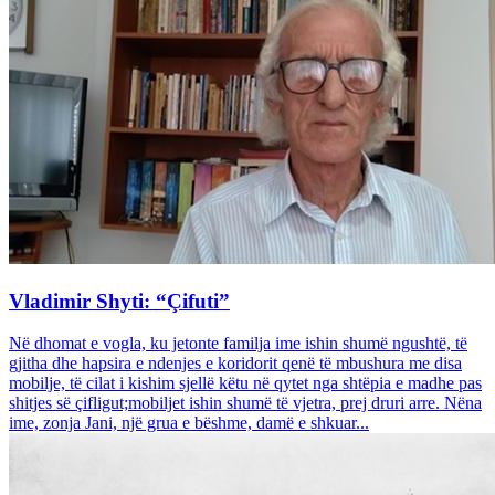
Vladimir Shyti: “Çifuti”
Në dhomat e vogla, ku jetonte familja ime ishin shumë ngushtë, të
gjitha dhe hapsira e ndenjes e koridorit qenë të mbushura me disa
mobilje, të cilat i kishim sjellë këtu në qytet nga shtëpia e madhe pas
shitjes së çifligut;mobiljet ishin shumë të vjetra, prej druri arre. Nëna
ime, zonja Jani, një grua e bëshme, damë e shkuar...