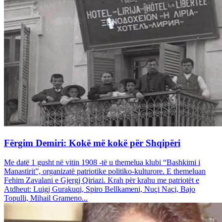
Fërgim Demiri: Kokë më kokë për Shqipëri
Me datë 1 gusht në vitin 1908 -të u themelua klubi “Bashkimi i
Manastirit”, organizatë patriotike politiko-kulturore. E themeluan
Fehim Zavalani e Gjergj Qiriazi. Krah për krahu me patriotët e
Atdheut: Luigj Gurakuqi, Spiro Bellkameni, Nuçi Naçi, Bajo
Topulli, Mihail Grameno...