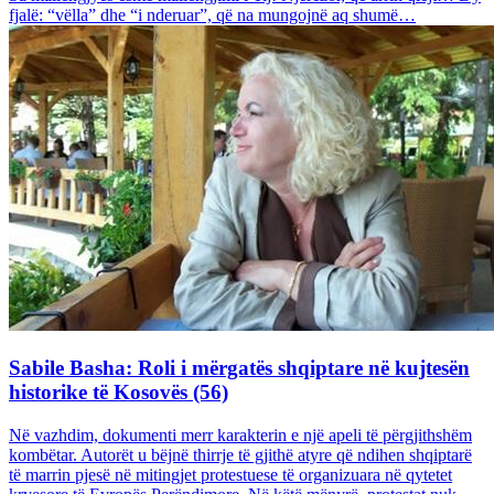
fjalë: “vëlla” dhe “i nderuar”, që na mungojnë aq shumë…
Sabile Basha: Roli i mërgatës shqiptare në kujtesën
historike të Kosovës (56)
Në vazhdim, dokumenti merr karakterin e një apeli të përgjithshëm
kombëtar. Autorët u bëjnë thirrje të gjithë atyre që ndihen shqiptarë
të marrin pjesë në mitingjet protestuese të organizuara në qytetet