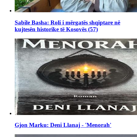
Sabile Basha: Roli i mërgatës shqiptare në
kujtesën historike të Kosovës (57)
Gjon Marku: Deni Llanaj - 'Menorah'