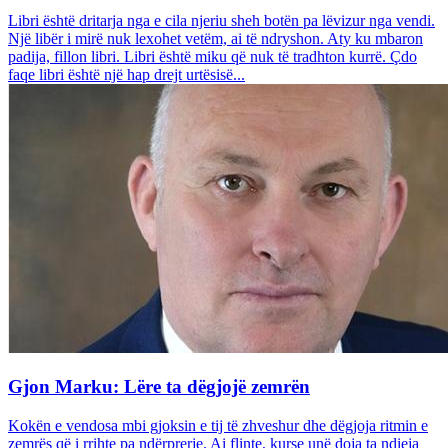
Libri është dritarja nga e cila njeriu sheh botën pa lëvizur nga vendi.
Një libër i mirë nuk lexohet vetëm, ai të ndryshon. Aty ku mbaron
padija, fillon libri. Libri është miku që nuk të tradhton kurrë. Çdo
faqe libri është një hap drejt urtësisë...
Gjon Marku: Lëre ta dëgjojë zemrën
Kokën e vendosa mbi gjoksin e tij të zhveshur dhe dëgjoja ritmin e
zemrës që i rrihte pa ndërprerje. Ai flinte, kurse unë doja ta ndieja