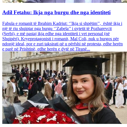
Adil Fetahu: Ikja nga burgu dhe nga identiteti
Fabula e romanit të Ibrahim Kadriut: ‘’Ikja si shpëtim’’, është ikja i
një të riu shqiptar nga burgu ‘’Zabela’’ i qytetit të Pozharevcit
(Serbi), e më pastaj ikja edhe nga identiteti i vet personal (në
Shqipëri). Kryeprotagonisti i romanit, Mal Coli, nuk u burgos për
ndonjë ideal, por e zuri taksirati që u përfshi në protesta, edhe herën
e parë në Prishtinë, edhe herën e dytë në Tiranë...