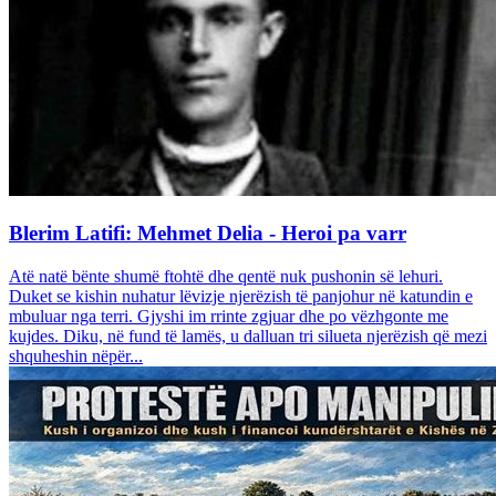
Blerim Latifi: Mehmet Delia - Heroi pa varr
Atë natë bënte shumë ftohtë dhe qentë nuk pushonin së lehuri.
Duket se kishin nuhatur lëvizje njerëzish të panjohur në katundin e
mbuluar nga terri. Gjyshi im rrinte zgjuar dhe po vëzhgonte me
kujdes. Diku, në fund të lamës, u dalluan tri silueta njerëzish që mezi
shquheshin nëpër...