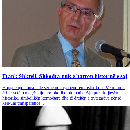
Frank Shkreli: Shkodra nuk e harron historinë e saj
Hapja e një konsullate serbe në kryeqendrën historike të Veriut nuk
është vetëm një çështje protokolli diplomatik. Ajo prek kujtesën
historike, simbolikën kombëtare dhe të drejtën e qytetarëve për të
kërkuar transparencë...