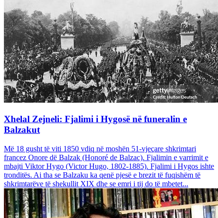
Xhelal Zejneli: Fjalimi i Hygosë në funeralin e
Balzakut
Më 18 gusht të viti 1850 vdiq në moshën 51-vjeçare shkrimtari
francez Onore dë Balzak (Honoré de Balzac). Fjalimin e varrimit e
mbajti Viktor Hygo (Victor Hugo, 1802-1885). Fjalimi i Hygos ishte
tronditës. Ai tha se Balzaku ka qenë pjesë e brezit të fuqishëm të
shkrimtarëve të shekullit XIX dhe se emri i tij do të mbetet...