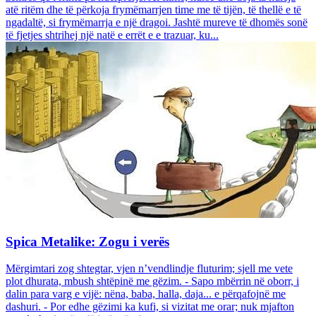
atë ritëm dhe të përkoja frymëmarrjen time me të tijën, të thellë e të
ngadaltë, si frymëmarrja e një dragoi. Jashtë mureve të dhomës sonë
të fjetjes shtrihej një natë e errët e e trazuar, ku...
Spica Metalike: Zogu i verës
Mërgimtari zog shtegtar, vjen n’vendlindje fluturim; sjell me vete
plot dhurata, mbush shtëpinë me gëzim. - Sapo mbërrin në oborr, i
dalin para varg e vijë: nëna, baba, halla, daja... e përqafojnë me
dashuri. - Por edhe gëzimi ka kufi, si vizitat me orar; nuk mjafton