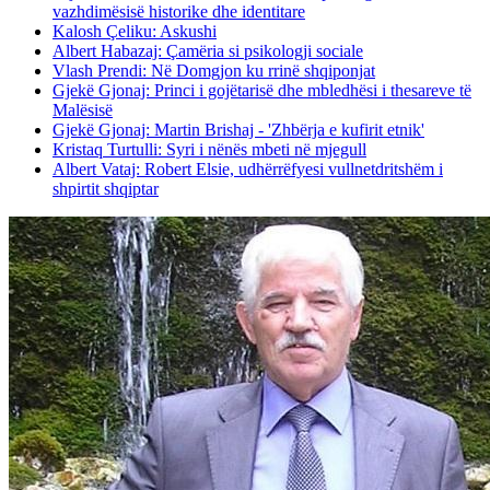
vazhdimësisë historike dhe identitare
Kalosh Çeliku: Askushi
Albert Habazaj: Çamëria si psikologji sociale
Vlash Prendi: Në Domgjon ku rrinë shqiponjat
Gjekë Gjonaj: Princi i gojëtarisë dhe mbledhësi i thesareve të
Malësisë
Gjekë Gjonaj: Martin Brishaj - 'Zhbërja e kufirit etnik'
Kristaq Turtulli: Syri i nënës mbeti në mjegull
Albert Vataj: Robert Elsie, udhërrëfyesi vullnetdritshëm i
shpirtit shqiptar