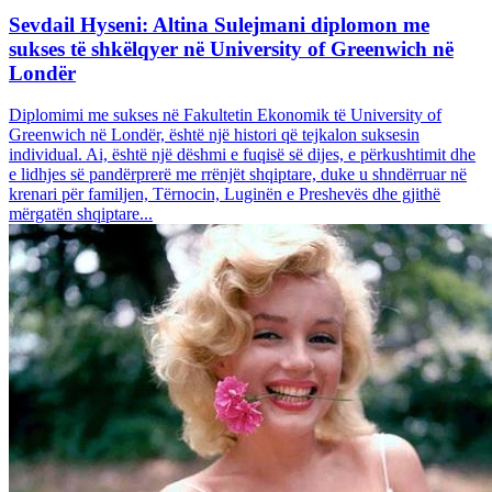
Sevdail Hyseni: Altina Sulejmani diplomon me
sukses të shkëlqyer në University of Greenwich në
Londër
Diplomimi me sukses në Fakultetin Ekonomik të University of
Greenwich në Londër, është një histori që tejkalon suksesin
individual. Ai, është një dëshmi e fuqisë së dijes, e përkushtimit dhe
e lidhjes së pandërprerë me rrënjët shqiptare, duke u shndërruar në
krenari për familjen, Tërnocin, Luginën e Preshevës dhe gjithë
mërgatën shqiptare...