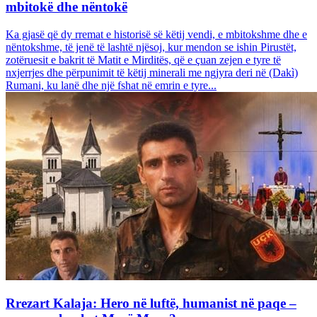
mbitokë dhe nëntokë
Ka gjasë që dy rremat e historisë së këtij vendi, e mbitokshme dhe e
nëntokshme, të jenë të lashtë njësoj, kur mendon se ishin Pirustët,
zotëruesit e bakrit të Matit e Mirditës, që e çuan zejen e tyre të
nxjerrjes dhe përpunimit të këtij minerali me ngjyra deri në (Dakì)
Rumani, ku lanë dhe një fshat në emrin e tyre...
Rrezart Kalaja: Hero në luftë, humanist në paqe –