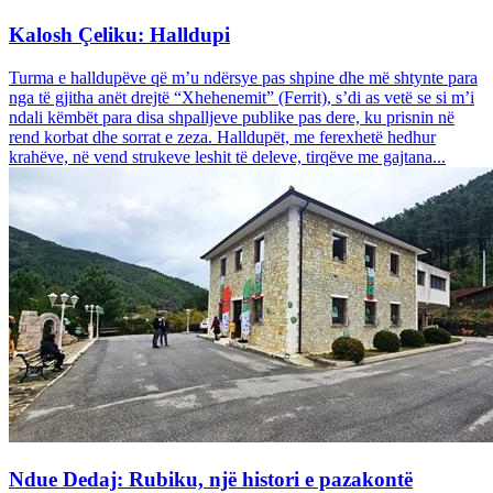
Kalosh Çeliku: Halldupi
Turma e halldupëve që m’u ndërsye pas shpine dhe më shtynte para
nga të gjitha anët drejtë “Xhehenemit” (Ferrit), s’di as vetë se si m’i
ndali këmbët para disa shpalljeve publike pas dere, ku prisnin në
rend korbat dhe sorrat e zeza. Halldupët, me ferexhetë hedhur
krahëve, në vend strukeve leshit të deleve, tirqëve me gajtana...
Ndue Dedaj: Rubiku, një histori e pazakontë