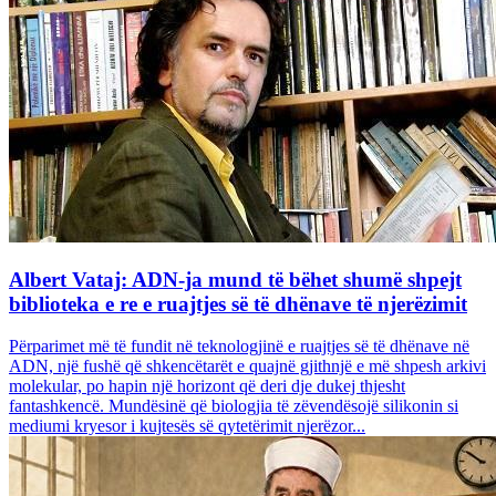
Albert Vataj: ADN-ja mund të bëhet shumë shpejt
biblioteka e re e ruajtjes së të dhënave të njerëzimit
Përparimet më të fundit në teknologjinë e ruajtjes së të dhënave në
ADN, një fushë që shkencëtarët e quajnë gjithnjë e më shpesh arkivi
molekular, po hapin një horizont që deri dje dukej thjesht
fantashkencë. Mundësinë që biologjia të zëvendësojë silikonin si
mediumi kryesor i kujtesës së qytetërimit njerëzor...