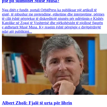
pse po sulmohet Musë Musa?
Nga ditët e fundit, portali OrbitPress ka publikuar një artikull të
gjatë, të mbushur me pretendime, etiketime dhe interpretime, përmes
të cilit është përpjekur të diskreditojë nismën për ndërtimin e Kishës
Katolike në Zogaj të Vushtrrisë dhe njëkohësisht të njollosë figurën
e atdhetarit Musë Musa. Ky reagim është përgjigje e drejtpërdrejtë
ndaj atij publikimi...
Albert Zholi: Fjalë të urta për librin