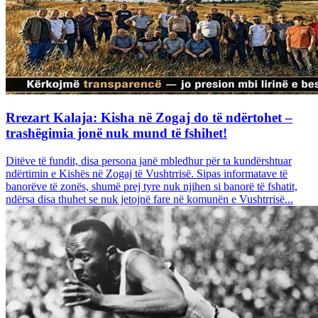
Rrezart Kalaja: Kisha në Zogaj do të ndërtohet –
trashëgimia jonë nuk mund të fshihet!
Ditëve të fundit, disa persona janë mbledhur për ta kundërshtuar
ndërtimin e Kishës në Zogaj të Vushtrrisë. Sipas informatave të
banorëve të zonës, shumë prej tyre nuk njihen si banorë të fshatit,
ndërsa disa thuhet se nuk jetojnë fare në komunën e Vushtrrisë...