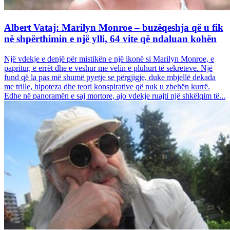
Albert Vataj: Marilyn Monroe – buzëqeshja që u fik
në shpërthimin e një ylli, 64 vite që ndaluan kohën
Një vdekje e denjë për mistikën e një ikonë si Marilyn Monroe, e
papritur, e errët dhe e veshur me velin e pluhurt të sekreteve. Një
fund që la pas më shumë pyetje se përgjigje, duke mbjellë dekada
me trille, hipoteza dhe teori konspirative që nuk u zbehën kurrë.
Edhe në panoramën e saj mortore, ajo vdekje ruajti një shkëlqim të...