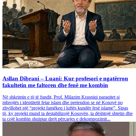
Asllan Dibrani – Luani: Kur profesori e ngatërron
fakultetin me faltoren dhe fenë me kombin
Në shkrimin e tij të fundit, Prof. Milazim Krasniqi paraqitet si
mbrojtës i identitetit fetar islam dhe pretendon se në Kosovë po
zhvillohet një “projekt famëkeq i luftës kundër fesë islame”. Sipas
tij, ky projekt mund ta destabilizojë Kosovën, ta dështojë shtetin dhe
ta çojë kombin shqiptar drejt përçarjes e dekompozimit...