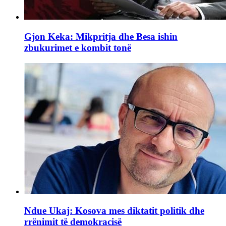
Gjon Keka: Mikpritja dhe Besa ishin
zbukurimet e kombit tonë
Ndue Ukaj: Kosova mes diktatit politik dhe
rrënimit të demokracisë