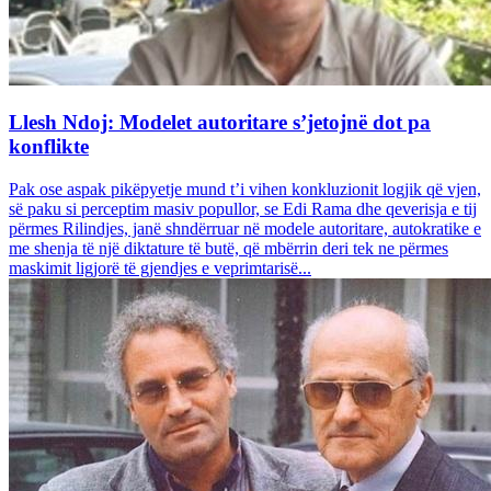
Llesh Ndoj: Modelet autoritare s’jetojnë dot pa
konflikte
Pak ose aspak pikëpyetje mund t’i vihen konkluzionit logjik që vjen,
së paku si perceptim masiv popullor, se Edi Rama dhe qeverisja e tij
përmes Rilindjes, janë shndërruar në modele autoritare, autokratike e
me shenja të një diktature të butë, që mbërrin deri tek ne përmes
maskimit ligjorë të gjendjes e veprimtarisë...