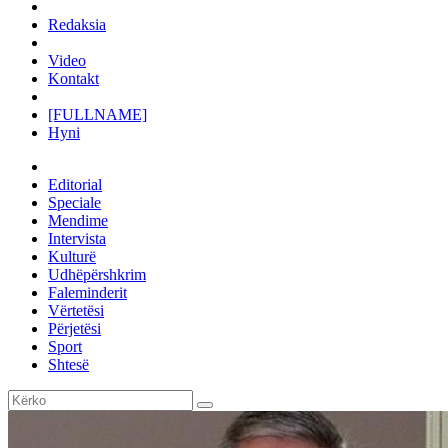
Redaksia
Video
Kontakt
[FULLNAME]
Hyni
Editorial
Speciale
Mendime
Intervista
Kulturë
Udhëpërshkrim
Faleminderit
Vërtetësi
Përjetësi
Sport
Shtesë