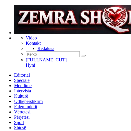
Video
Kontakt
Redaksia
[FULLNAME_CUT]
Hyni
Editorial
Speciale
Mendime
Intervista
Kulturë
Udhëpërshkrim
Faleminderit
Vërtetësi
Përjetësi
Sport
Shtesë