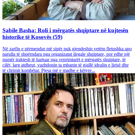
Sabile Basha: Roli i mërgatës shqiptare në kujtesën
historike të Kosovës (59)
Në zarfin e përmendur më sipër nuk gjendeshin vetëm fletushka apo
parulla të shpërndara nga organizatat ilegale shqiptare, por edhe një
numër traktesh të hartuar nga veprimtarët e mërgatës shqiptare, të
cilët, larg atdheut, vazhdonin ta mbanin të gjallë idealin e lirisë dhe
të çlirimit kombëtar. Pjesa më e madhe e këtyre...