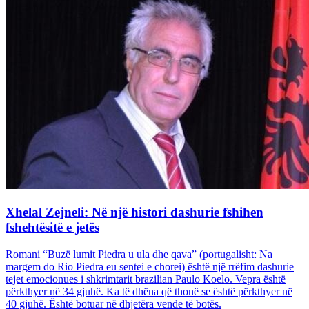
Xhelal Zejneli: Në një histori dashurie fshihen
fshehtësitë e jetës
Romani “Buzë lumit Piedra u ula dhe qava” (portugalisht: Na
margem do Rio Piedra eu sentei e chorei) është një rrëfim dashurie
tejet emocionues i shkrimtarit brazilian Paulo Koelo. Vepra është
përkthyer në 34 gjuhë. Ka të dhëna që thonë se është përkthyer në
40 gjuhë. Është botuar në dhjetëra vende të botës.