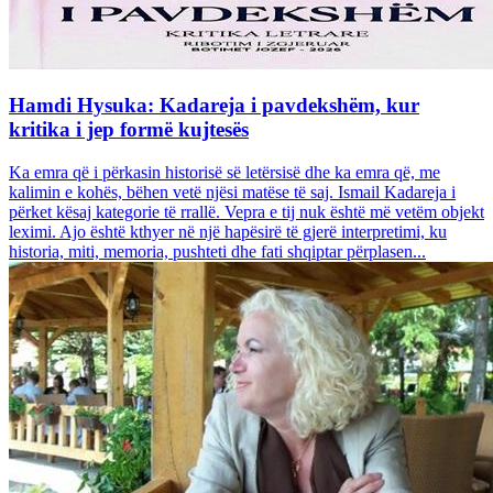
Hamdi Hysuka: Kadareja i pavdekshëm, kur
kritika i jep formë kujtesës
Ka emra që i përkasin historisë së letërsisë dhe ka emra që, me
kalimin e kohës, bëhen vetë njësi matëse të saj. Ismail Kadareja i
përket kësaj kategorie të rrallë. Vepra e tij nuk është më vetëm objekt
leximi. Ajo është kthyer në një hapësirë të gjerë interpretimi, ku
historia, miti, memoria, pushteti dhe fati shqiptar përplasen...