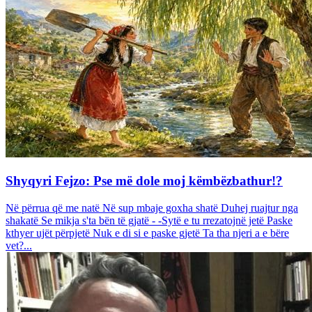
Shyqyri Fejzo: Pse më dole moj këmbëzbathur!?
Në përrua që me natë Në sup mbaje goxha shatë Duhej ruajtur nga
shakatë Se mikja s'ta bën të gjatë - -Sytë e tu rrezatojnë jetë Paske
kthyer ujët përpjetë Nuk e di si e paske gjetë Ta tha njeri a e bëre
vet?...