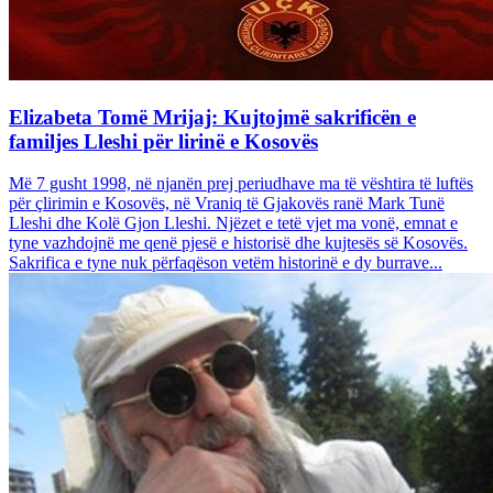
Elizabeta Tomë Mrijaj: Kujtojmë sakrificën e
familjes Lleshi për lirinë e Kosovës
Më 7 gusht 1998, në njanën prej periudhave ma të vështira të luftës
për çlirimin e Kosovës, në Vraniq të Gjakovës ranë Mark Tunë
Lleshi dhe Kolë Gjon Lleshi. Njëzet e tetë vjet ma vonë, emnat e
tyne vazhdojnë me qenë pjesë e historisë dhe kujtesës së Kosovës.
Sakrifica e tyne nuk përfaqëson vetëm historinë e dy burrave...