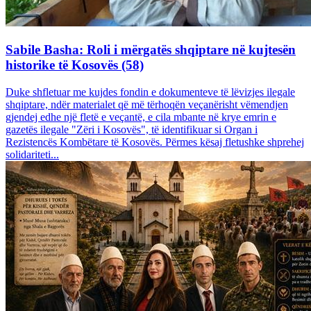
Sabile Basha: Roli i mërgatës shqiptare në kujtesën
historike të Kosovës (58)
Duke shfletuar me kujdes fondin e dokumenteve të lëvizjes ilegale
shqiptare, ndër materialet që më tërhoqën veçanërisht vëmendjen
gjendej edhe një fletë e veçantë, e cila mbante në krye emrin e
gazetës ilegale "Zëri i Kosovës", të identifikuar si Organ i
Rezistencës Kombëtare të Kosovës. Përmes kësaj fletushke shprehej
solidariteti...