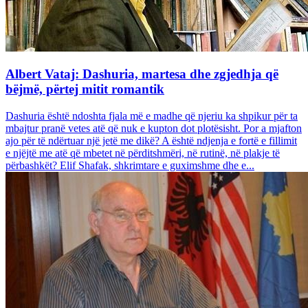
Albert Vataj: Dashuria, martesa dhe zgjedhja që
bëjmë, përtej mitit romantik
Dashuria është ndoshta fjala më e madhe që njeriu ka shpikur për ta
mbajtur pranë vetes atë që nuk e kupton dot plotësisht. Por a mjafton
ajo për të ndërtuar një jetë me dikë? A është ndjenja e fortë e fillimit
e njëjtë me atë që mbetet në përditshmëri, në rutinë, në plakje të
përbashkët? Elif Shafak, shkrimtare e guximshme dhe e...