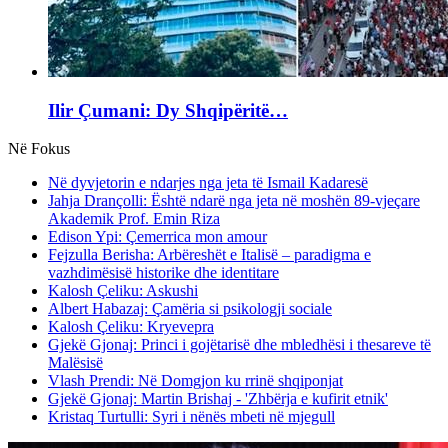
Ilir Çumani: Dy Shqipëritë…
Në Fokus
Në dyvjetorin e ndarjes nga jeta të Ismail Kadaresë
Jahja Drançolli: Është ndarë nga jeta në moshën 89-vjeçare
Akademik Prof. Emin Riza
Edison Ypi: Çemerrica mon amour
Fejzulla Berisha: Arbëreshët e Italisë – paradigma e
vazhdimësisë historike dhe identitare
Kalosh Çeliku: Askushi
Albert Habazaj: Çamëria si psikologji sociale
Kalosh Çeliku: Kryevepra
Gjekë Gjonaj: Princi i gojëtarisë dhe mbledhësi i thesareve të
Malësisë
Vlash Prendi: Në Domgjon ku rrinë shqiponjat
Gjekë Gjonaj: Martin Brishaj - 'Zhbërja e kufirit etnik'
Kristaq Turtulli: Syri i nënës mbeti në mjegull