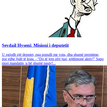
Sevdail Hyseni: Misioni i deputetit
U zgjodh një deputet, nga populli me vota, dha shumë premtime,
por edhe fjalë të kota. - “Do të jem zëri juaj, gjithmonë aktiv!” Sapo
mori mandatin, u bë shumë pasiv!...