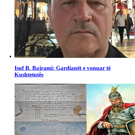
Isuf B. Bajrami: Gardianët e vonuar të
Kushtetutës