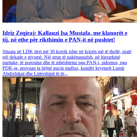
Idriz Zeqiraj: Kallauzi Isa Mustafa, me klanorët e
tij, në ethe për rikthimin e PAN-it në pushtet!
Situata në LDK deri më 30 korrik ishte në krizën më të thellë, gjatë
një dekade e gjysmë. Një grup të pakënaqurish, në hierarkinë
partiake, të porositur dhe të mbështetur nga PAN-i, sidomos, nga
PDK-ja, provuan ta bëjnë puçin mafioz, kundër kryetarit Lumir
Abdixhikut dhe Lidershipit të tij.,,