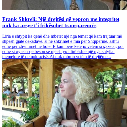
Frank Shkreli: Një drejtësi që vepron me integritet
nuk ka arsye t’i frikësohet transparencës
Liria e shtypit ka qenë dhe mbetet një nga temat që kam trajtuar më
shpesh gjatë dekadave, si në shkrimet e mia për Shqipërinë, ashtu
edhe për zhvillimet në botë. E kam bërë këtë jo vetëm si gazetar, por
edhe si qytetar që beson se një shtyp i lirë është një nga shtyllat
themelore të demokracisë. Ai nuk mbron vetëm të drejtën e...