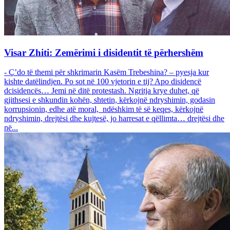
Visar Zhiti: Zemërimi i disidentit të përhershëm
- Ç’do të themi për shkrimarin Kasëm Trebeshina? – pyesja kur
kishte datëlindjen. Po sot në 100 vjetorin e tij? Apo disidencë
dcisidencës… Jemi në ditë protestash. Ngritja krye duhet, që
gjithsesi e shkundin kohën, shtetin, kërkojnë ndryshimin, godasin
korrupsionin, edhe atë moral, ndëshkim të së keqes, kërkojnë
ndryshimin, drejtësi dhe kujtesë, jo harresat e qëllimta… drejtësi dhe
në...