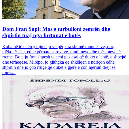
Dom Fran Sopi: Mos e turbulloni zemrën dhe
shpirtin tuaj nga furtunat e botës
Koha në të cilën jetojmë ju vë përpara shumë mundësive, por,
njëkohësisht, edhe përpara sprovave, tundimeve dhe mësimeve të
rreme. Bota ju fton shpesh të ecni pas asaj që duket e lehtë, e shpejtë
dhe tërheqëse. Mirëpo, jo gjithçka që shkëlqen e ndriçon edhe
shpirtin dhe jo çdo rrugë që duket e gjerë e çon njeriun drejt së
mirës...