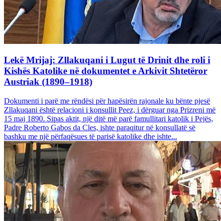
Lekë Mrijaj: Zllakuqani i Lugut të Drinit dhe roli i
Kishës Katolike në dokumentet e Arkivit Shtetëror
Austriak (1890–1918)
Dokumenti i parë me rëndësi për hapësirën rajonale ku bënte pjesë
Zllakuqani është relacioni i konsullit Peez, i dërguar nga Prizreni më
15 maj 1890. Sipas aktit, një ditë më parë famullitari katolik i Pejës,
Padre Roberto Gabos da Cles, ishte paraqitur në konsullatë së
bashku me një përfaqësues të parisë katolike dhe ishte...