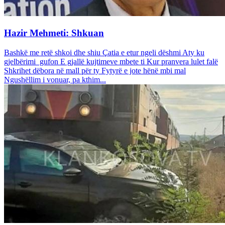
Hazir Mehmeti: Shkuan
Bashkë me retë shkoi dhe shiu Çatia e etur ngeli dëshmi Aty ku
gjelbërimi gufon E gjallë kujtimeve mbete ti Kur pranvera lulet falë
Shkrihet dëbora në mall për ty Fytyrë e jote hënë mbi mal
Ngushëllim i vonuar, pa kthim...