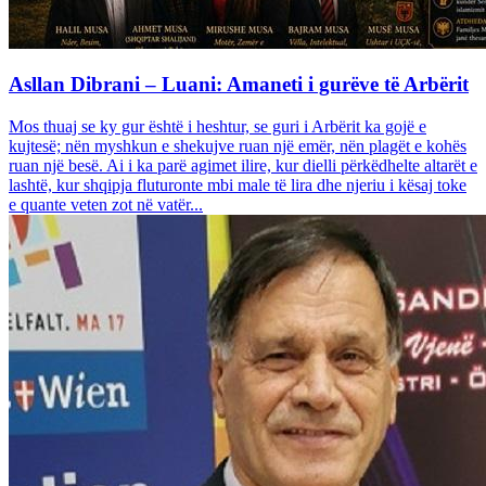
Asllan Dibrani – Luani: Amaneti i gurëve të Arbërit
Mos thuaj se ky gur është i heshtur, se guri i Arbërit ka gojë e
kujtesë; nën myshkun e shekujve ruan një emër, nën plagët e kohës
ruan një besë. Ai i ka parë agimet ilire, kur dielli përkëdhelte altarët e
lashtë, kur shqipja fluturonte mbi male të lira dhe njeriu i kësaj toke
e quante veten zot në vatër...