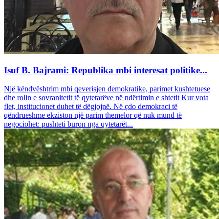
Isuf B. Bajrami: Republika mbi interesat politike...
Një këndvështrim mbi qeverisjen demokratike, parimet kushtetuese
dhe rolin e sovranitetit të qytetarëve në ndërtimin e shtetit Kur vota
flet, institucionet duhet të dëgjojnë. Në çdo demokraci të
qëndrueshme ekziston një parim themelor që nuk mund të
negociohet: pushteti buron nga qytetarët...