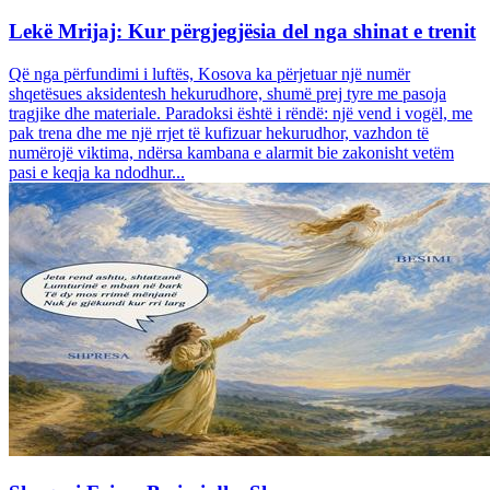
Lekë Mrijaj: Kur përgjegjësia del nga shinat e trenit
Që nga përfundimi i luftës, Kosova ka përjetuar një numër
shqetësues aksidentesh hekurudhore, shumë prej tyre me pasoja
tragjike dhe materiale. Paradoksi është i rëndë: një vend i vogël, me
pak trena dhe me një rrjet të kufizuar hekurudhor, vazhdon të
numërojë viktima, ndërsa kambana e alarmit bie zakonisht vetëm
pasi e keqja ka ndodhur...