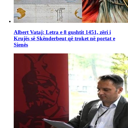
Albert Vataj: Letra e 8 gushtit 1451, zëri i
Krujës së Skënderbeut që troket në portat e
Sienës