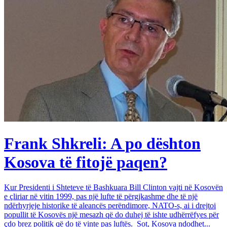
Frank Shkreli: A po dështon
Kosova të fitojë paqen?
Kur Presidenti i Shteteve të Bashkuara Bill Clinton vajti në Kosovën
e çliriar në vitin 1999, pas një lufte të përgjkashme dhe të një
ndërhyrjeje historike të aleancës perëndimore, NATO-s, ai i drejtoi
popullit të Kosovës një mesazh që do duhej të ishte udhërrëfyes për
çdo brez politik që do të vinte pas luftës. Sot, Kosova ndodhet...