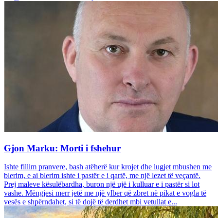
Gjon Marku: Morti i fshehur
Ishte fillim pranvere, bash atëherë kur krojet dhe lugjet mbushen me
blerim, e ai blerim ishte i pastër e i qartë, me një lezet të veçantë.
Prej maleve kësulëbardha, buron një ujë i kulluar e i pastër si lot
vashe. Mëngjesi merr jetë me një ylber që zbret në pikat e vogla të
vesës e shpërndahet, si të dojë të derdhet mbi vetullat e...