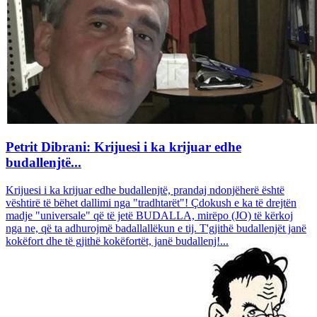
Petrit Dibrani: Krijuesi i ka krijuar edhe
budallenjtë...
Krijuesi i ka krijuar edhe budallenjtë, prandaj ndonjëherë është
vështirë të bëhet dallimi nga "tradhtarët"! Çdokush e ka të drejtën
madje "universale" që të jetë BUDALLA, mirëpo (JO) të kërkoj
nga ne, që ta adhurojmë badallallëkun e tij. T'gjithë budallenjët janë
kokëfort dhe të gjithë kokëfortët, janë budallenj!...