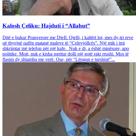
Kalosh Çeliku: Hajduti i “Allahut”
Ditë e bukur Pranverore me DieIl. Qielli, i kaltërt lot, mes dy-tri reve
që thyejnë qafën matanë maleve të “Çelevjollcës”. Një mik i imi
shkrimtar më telefon për një kafe. Nuk e di, a është miqësore, apo
politike. Moti, nuk e kisha ngritur dolli një gotë raki rrushi. Mos të
flasim dy shtamba me verë. Ose, për “Lëngun e turshisë”...