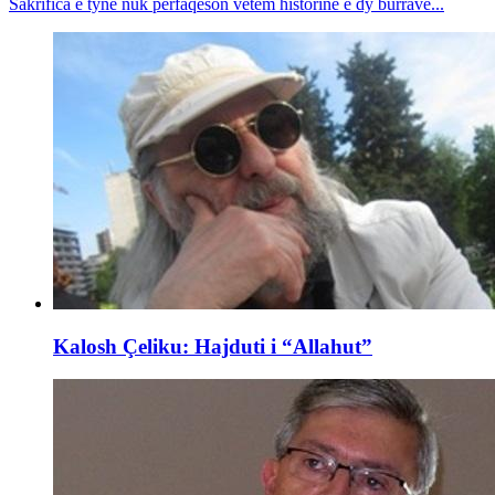
Sakrifica e tyne nuk përfaqëson vetëm historinë e dy burrave...
Kalosh Çeliku: Hajduti i “Allahut”