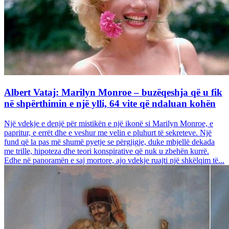
Albert Vataj: Marilyn Monroe – buzëqeshja që u fik
në shpërthimin e një ylli, 64 vite që ndaluan kohën
Një vdekje e denjë për mistikën e një ikonë si Marilyn Monroe, e
papritur, e errët dhe e veshur me velin e pluhurt të sekreteve. Një
fund që la pas më shumë pyetje se përgjigje, duke mbjellë dekada
me trille, hipoteza dhe teori konspirative që nuk u zbehën kurrë.
Edhe në panoramën e saj mortore, ajo vdekje ruajti një shkëlqim të...