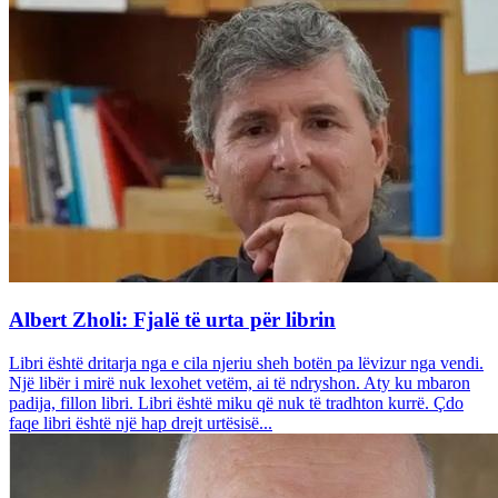
Albert Zholi: Fjalë të urta për librin
Libri është dritarja nga e cila njeriu sheh botën pa lëvizur nga vendi.
Një libër i mirë nuk lexohet vetëm, ai të ndryshon. Aty ku mbaron
padija, fillon libri. Libri është miku që nuk të tradhton kurrë. Çdo
faqe libri është një hap drejt urtësisë...