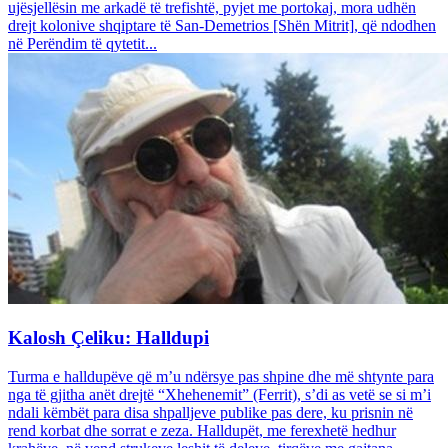
ujësjellësin me arkadë të trefishtë, pyjet me portokaj, mora udhën
drejt kolonive shqiptare të San-Demetrios [Shën Mitrit], që ndodhen
në Perëndim të qytetit...
Kalosh Çeliku: Halldupi
Turma e halldupëve që m’u ndërsye pas shpine dhe më shtynte para
nga të gjitha anët drejtë “Xhehenemit” (Ferrit), s’di as vetë se si m’i
ndali këmbët para disa shpalljeve publike pas dere, ku prisnin në
rend korbat dhe sorrat e zeza. Halldupët, me ferexhetë hedhur