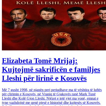
Elizabeta Tomë Mrijaj:
Kujtojmë sakrificën e familjes
Lleshi për lirinë e Kosovës
Më 7 gusht 1998, në njanën prej periudhave ma të vështira të luftës
për çlirimin e Kosovës, në Vraniq të Gjakovës ranë Mark Tunë
Lleshi dhe Kolë Gjon Lleshi. Njëzet e tetë vjet ma vonë, emnat e
tyne vazhdojnë me qenë pjesë e historisë dhe kujtesës së Kosovës.