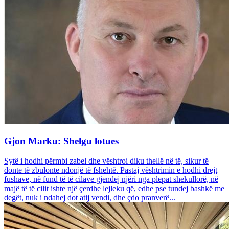
Gjon Marku: Shelgu lotues
Sytë i hodhi përmbi zabel dhe vështroi diku thellë në të, sikur të
donte të zbulonte ndonjë të fshehtë. Pastaj vështrimin e hodhi drejt
fushave, në fund të të cilave gjendej njëri nga plepat shekullorë, në
majë të të cilit ishte një çerdhe lejleku që, edhe pse tundej bashkë me
degët, nuk i ndahej dot atij vendi, dhe çdo pranverë...