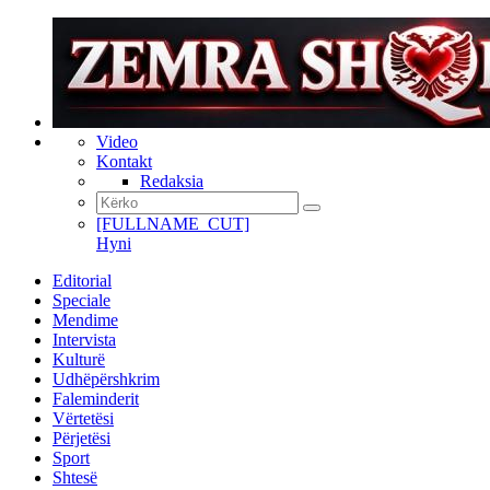
Video
Kontakt
Redaksia
[FULLNAME_CUT]
Hyni
Editorial
Speciale
Mendime
Intervista
Kulturë
Udhëpërshkrim
Faleminderit
Vërtetësi
Përjetësi
Sport
Shtesë