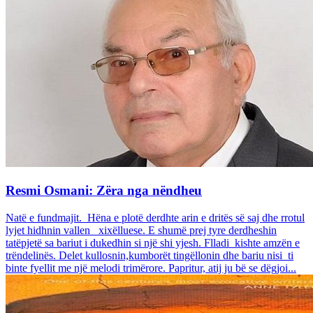
Resmi Osmani: Zëra nga nëndheu
Natë e fundmajit. Hëna e plotë derdhte arin e dritës së saj dhe rrotul
lyjet hidhnin vallen xixëlluese. E shumë prej tyre derdheshin
tatëpjetë sa bariut i dukedhin si një shi yjesh. Flladi kishte amzën e
trëndelinës. Delet kullosnin,kumborët tingëllonin dhe bariu nisi ti
binte fyellit me një melodi trimërore. Papritur, atij ju bë se dëgjoi...