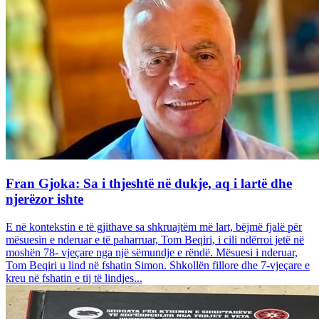
Fran Gjoka: Sa i thjeshtë në dukje, aq i lartë dhe
njerëzor ishte
E në kontekstin e të gjithave sa shkruajtëm më lart, bëjmë fjalë për
mësuesin e nderuar e të paharruar, Tom Beqiri, i cili ndërroi jetë në
moshën 78- vjeçare nga një sëmundje e rëndë. Mësuesi i nderuar,
Tom Beqiri u lind në fshatin Simon. Shkollën fillore dhe 7-vjeçare e
kreu në fshatin e tij të lindjes...