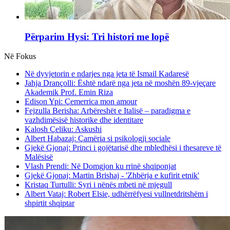
Përparim Hysi: Tri histori me lopë
Në Fokus
Në dyvjetorin e ndarjes nga jeta të Ismail Kadaresë
Jahja Drançolli: Është ndarë nga jeta në moshën 89-vjeçare
Akademik Prof. Emin Riza
Edison Ypi: Çemerrica mon amour
Fejzulla Berisha: Arbëreshët e Italisë – paradigma e
vazhdimësisë historike dhe identitare
Kalosh Çeliku: Askushi
Albert Habazaj: Çamëria si psikologji sociale
Gjekë Gjonaj: Princi i gojëtarisë dhe mbledhësi i thesareve të
Malësisë
Vlash Prendi: Në Domgjon ku rrinë shqiponjat
Gjekë Gjonaj: Martin Brishaj - 'Zhbërja e kufirit etnik'
Kristaq Turtulli: Syri i nënës mbeti në mjegull
Albert Vataj: Robert Elsie, udhërrëfyesi vullnetdritshëm i
shpirtit shqiptar