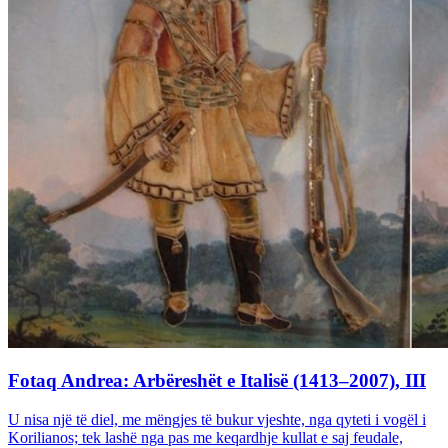
Fotaq Andrea: Arbëreshët e Italisë (1413–2007), III
U nisa një të diel, me mëngjes të bukur vjeshte, nga qyteti i vogël i
Korilianos; tek lashë nga pas me keqardhje kullat e saj feudale,