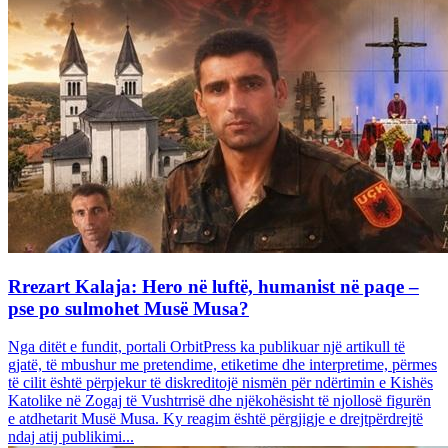
Rrezart Kalaja: Hero në luftë, humanist në paqe –
pse po sulmohet Musë Musa?
Nga ditët e fundit, portali OrbitPress ka publikuar një artikull të
gjatë, të mbushur me pretendime, etiketime dhe interpretime, përmes
të cilit është përpjekur të diskreditojë nismën për ndërtimin e Kishës
Katolike në Zogaj të Vushtrrisë dhe njëkohësisht të njollosë figurën
e atdhetarit Musë Musa. Ky reagim është përgjigje e drejtpërdrejtë
ndaj atij publikimi...