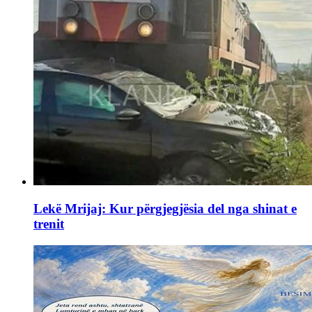
Lekë Mrijaj: Kur përgjegjësia del nga shinat e
trenit