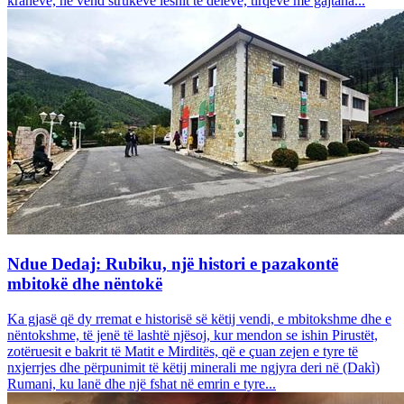
krahëve, në vend strukeve leshit të deleve, tirqëve me gajtana...
Ndue Dedaj: Rubiku, një histori e pazakontë
mbitokë dhe nëntokë
Ka gjasë që dy rremat e historisë së këtij vendi, e mbitokshme dhe e
nëntokshme, të jenë të lashtë njësoj, kur mendon se ishin Pirustët,
zotëruesit e bakrit të Matit e Mirditës, që e çuan zejen e tyre të
nxjerrjes dhe përpunimit të këtij minerali me ngjyra deri në (Dakì)
Rumani, ku lanë dhe një fshat në emrin e tyre...