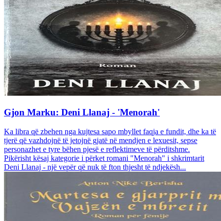
Gjon Marku: Deni Llanaj - 'Menorah'
Ka libra që zbehen nga kujtesa sapo mbyllet faqja e fundit, dhe ka të
tjerë që vazhdojnë të jetojnë gjatë në mendjen e lexuesit, sepse
personazhet e tyre bëhen pjesë e reflektimeve të përditshme.
Pikërisht kësaj kategorie i përket romani "Menorah" i shkrimtarit
Deni Llanaj - një vepër që nuk të fton thjesht të ndjekësh...