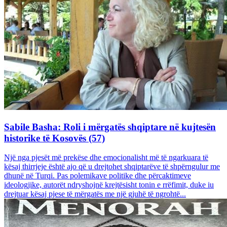
Sabile Basha: Roli i mërgatës shqiptare në kujtesën
historike të Kosovës (57)
Një nga pjesët më prekëse dhe emocionalisht më të ngarkuara të
kësaj thirrjeje është ajo që u drejtohet shqiptarëve të shpërngulur me
dhunë në Turqi. Pas polemikave politike dhe përcaktimeve
ideologjike, autorët ndryshojnë krejtësisht tonin e rrëfimit, duke iu
drejtuar kësaj pjese të mërgatës me një gjuhë të ngrohtë...