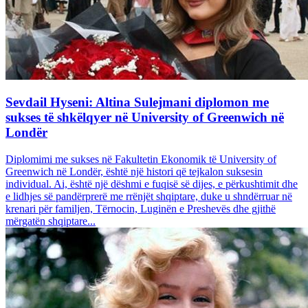
Sevdail Hyseni: Altina Sulejmani diplomon me
sukses të shkëlqyer në University of Greenwich në
Londër
Diplomimi me sukses në Fakultetin Ekonomik të University of
Greenwich në Londër, është një histori që tejkalon suksesin
individual. Ai, është një dëshmi e fuqisë së dijes, e përkushtimit dhe
e lidhjes së pandërprerë me rrënjët shqiptare, duke u shndërruar në
krenari për familjen, Tërnocin, Luginën e Preshevës dhe gjithë
mërgatën shqiptare...