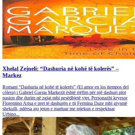
Xhelal Zejneli: “Dashuria në kohë të kolerës” –
Markez
Romani “Dashuria në kohë të kolerës” (El amor en los tiempos del
cólera) i Gabriel Garsia Markezit është rrëfim për një dashuri plot
pasion dhe durim që zgjat mbi pesëdhjetë vjet. Personazhi kryesor
Florentino Arisa e pret të dashurën e tij Fermina Daze mbi gjysmë
shekulli, ndërsa ajo jeton e martuar me mjekun e respektuar
Urbino...