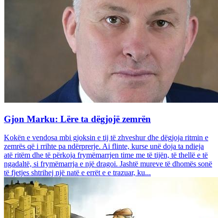
Gjon Marku: Lëre ta dëgjojë zemrën
Kokën e vendosa mbi gjoksin e tij të zhveshur dhe dëgjoja ritmin e
zemrës që i rrihte pa ndërprerje. Ai flinte, kurse unë doja ta ndieja
atë ritëm dhe të përkoja frymëmarrjen time me të tijën, të thellë e të
ngadaltë, si frymëmarrja e një dragoi. Jashtë mureve të dhomës sonë
të fjetjes shtrihej një natë e errët e e trazuar, ku...