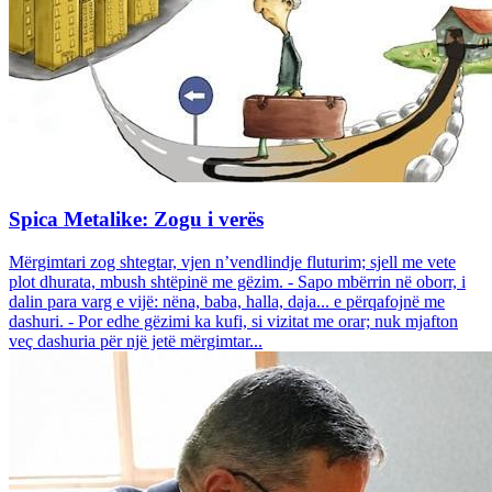
Spica Metalike: Zogu i verës
Mërgimtari zog shtegtar, vjen n’vendlindje fluturim; sjell me vete
plot dhurata, mbush shtëpinë me gëzim. - Sapo mbërrin në oborr, i
dalin para varg e vijë: nëna, baba, halla, daja... e përqafojnë me
dashuri. - Por edhe gëzimi ka kufi, si vizitat me orar; nuk mjafton
veç dashuria për një jetë mërgimtar...