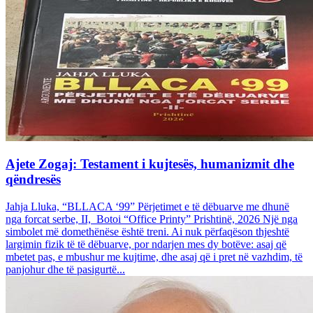
Ajete Zogaj: Testament i kujtesës, humanizmit dhe
qëndresës
Jahja Lluka, “BLLACA ‘99” Përjetimet e të dëbuarve me dhunë
nga forcat serbe, II, Botoi “Office Printy” Prishtinë, 2026 Një nga
simbolet më domethënëse është treni. Ai nuk përfaqëson thjeshtë
largimin fizik të të dëbuarve, por ndarjen mes dy botëve: asaj që
mbetet pas, e mbushur me kujtime, dhe asaj që i pret në vazhdim, të
panjohur dhe të pasigurtë...