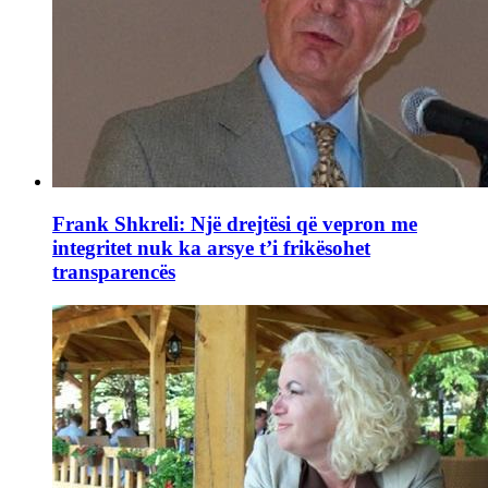
Frank Shkreli: Një drejtësi që vepron me
integritet nuk ka arsye t’i frikësohet
transparencës