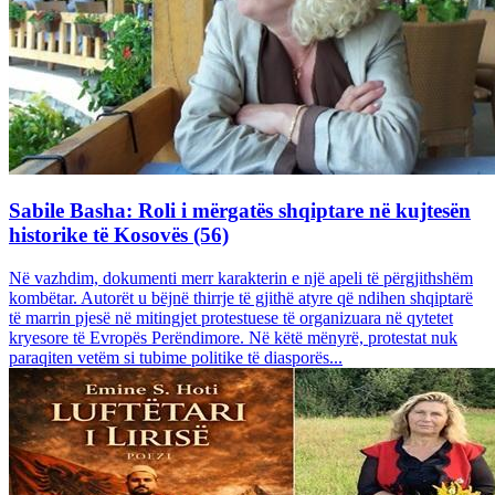
Sabile Basha: Roli i mërgatës shqiptare në kujtesën
historike të Kosovës (56)
Në vazhdim, dokumenti merr karakterin e një apeli të përgjithshëm
kombëtar. Autorët u bëjnë thirrje të gjithë atyre që ndihen shqiptarë
të marrin pjesë në mitingjet protestuese të organizuara në qytetet
kryesore të Evropës Perëndimore. Në këtë mënyrë, protestat nuk
paraqiten vetëm si tubime politike të diasporës...