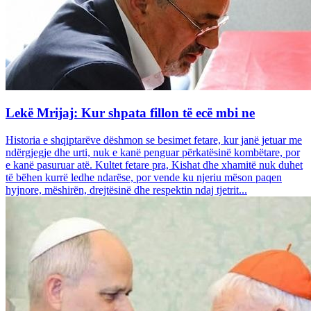
Lekë Mrijaj: Kur shpata fillon të ecë mbi ne
Historia e shqiptarëve dëshmon se besimet fetare, kur janë jetuar me
ndërgjegje dhe urti, nuk e kanë penguar përkatësinë kombëtare, por
e kanë pasuruar atë. Kultet fetare pra, Kishat dhe xhamitë nuk duhet
të bëhen kurrë ledhe ndarëse, por vende ku njeriu mëson paqen
hyjnore, mëshirën, drejtësinë dhe respektin ndaj tjetrit...