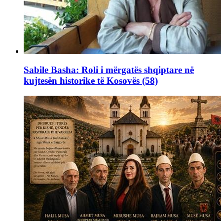
Sabile Basha: Roli i mërgatës shqiptare në
kujtesën historike të Kosovës (58)