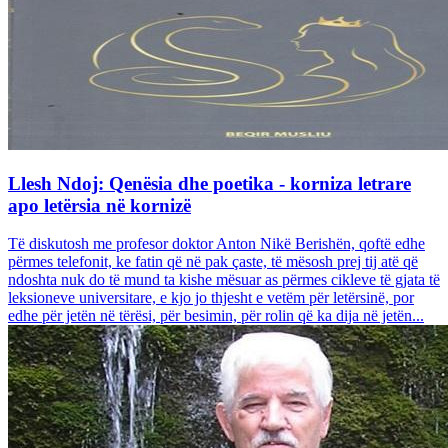
Llesh Ndoj: Qenësia dhe poetika - korniza letrare
apo letërsia në kornizë
Të diskutosh me profesor doktor Anton Nikë Berishën, qoftë edhe
përmes telefonit, ke fatin që në pak çaste, të mësosh prej tij atë që
ndoshta nuk do të mund ta kishe mësuar as përmes cikleve të gjata të
leksioneve universitare, e kjo jo thjesht e vetëm për letërsinë, por
edhe për jetën në tërësi, për besimin, për rolin që ka dija në jetën...