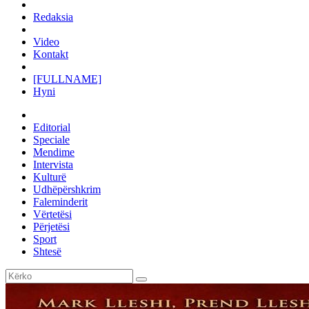
Redaksia
Video
Kontakt
[FULLNAME]
Hyni
Editorial
Speciale
Mendime
Intervista
Kulturë
Udhëpërshkrim
Faleminderit
Vërtetësi
Përjetësi
Sport
Shtesë