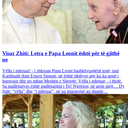
Visar Zhiti: Letra e Papa Leonit është për të gjithë
ne
Vëlla i nderuar! - i shkruan Papa Leoni bashkëvuajtësit tonë, tani
Kardinalit dom Ernest Simoni, që është rikthyer atje ku ka qenë i
burgosur dhe po mban Meshën e Shenjtë. Vëlla i nderuar, - i thotë.
Sa mallëngjyes është mallëngjimi i Tij! Njerëzor, që arrin qiejt… Dy
fjalë: “vëlla” dhe “i nderuar”, që na mungojnë aq shumë…