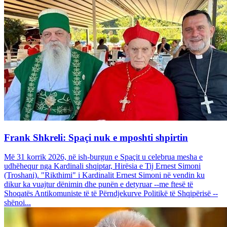
Frank Shkreli: Spaçi nuk e mposhti shpirtin
Më 31 korrik 2026, në ish-burgun e Spaçit u celebrua mesha e
udhëhequr nga Kardinali shqiptar, Hirësia e Tij Ernest Simoni
(Troshani). "Rikthimi" i Kardinalit Ernest Simoni në vendin ku
dikur ka vuajtur dënimin dhe punën e detyruar --me ftesë të
Shoqatës Antikomuniste të të Përndjekurve Politikë të Shqipërisë --
shënoi...