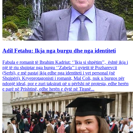
Adil Fetahu: Ikja nga burgu dhe nga identiteti
Fabula e romanit të Ibrahim Kadriut: ‘’Ikja si shpëtim’’, është ikja i
një të riu shqiptar nga burgu ‘’Zabela’’ i qytetit të Pozharevcit
(Serbi), e më pastaj ikja edhe nga identiteti i vet personal (në
Shqipëri). Kryeprotagonisti i romanit, Mal Coli, nuk u burgos për
ndonjë ideal, por e zuri taksirati që u përfshi në protesta, edhe herën
e parë në Prishtinë, edhe herën e dytë në Tiranë...