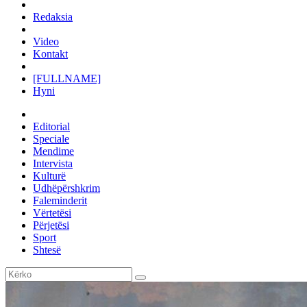
Redaksia
Video
Kontakt
[FULLNAME]
Hyni
Editorial
Speciale
Mendime
Intervista
Kulturë
Udhëpërshkrim
Faleminderit
Vërtetësi
Përjetësi
Sport
Shtesë