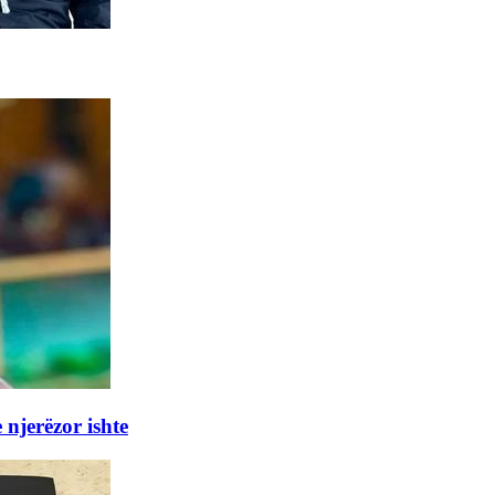
 njerëzor ishte