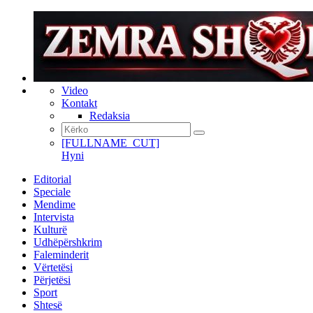
Video
Kontakt
Redaksia
[FULLNAME_CUT]
Hyni
Editorial
Speciale
Mendime
Intervista
Kulturë
Udhëpërshkrim
Faleminderit
Vërtetësi
Përjetësi
Sport
Shtesë