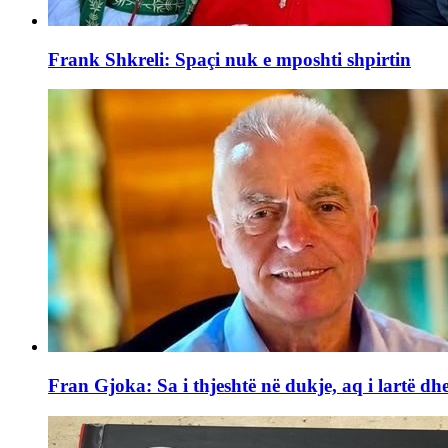
Frank Shkreli: Spaçi nuk e mposhti shpirtin
Fran Gjoka: Sa i thjeshtë në dukje, aq i lartë dhe