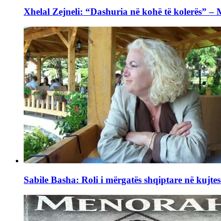
Xhelal Zejneli: “Dashuria në kohë të kolerës” –
Sabile Basha: Roli i mërgatës shqiptare në kujtes