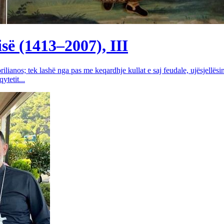
së (1413–2007), III
rilianos; tek lashë nga pas me keqardhje kullat e saj feudale, ujësjellës
tetit...