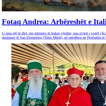
Fotaq Andrea: Arbëreshët e Itali
U nisa një të diel, me mëngjes të bukur vjeshte, nga qyteti i vogël i Ko
shqiptare të San-Demetrios [Shën Mitrit], që ndodhen në Perëndim të qy