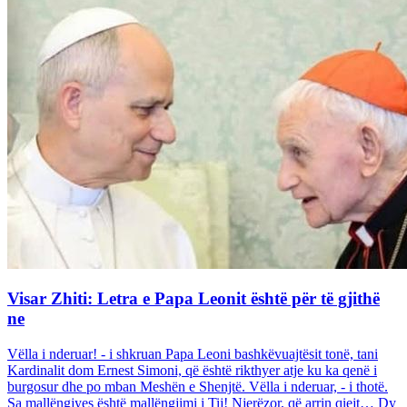
Visar Zhiti: Letra e Papa Leonit është për të gjithë
ne
Vëlla i nderuar! - i shkruan Papa Leoni bashkëvuajtësit tonë, tani
Kardinalit dom Ernest Simoni, që është rikthyer atje ku ka qenë i
burgosur dhe po mban Meshën e Shenjtë. Vëlla i nderuar, - i thotë.
Sa mallëngjyes është mallëngjimi i Tij! Njerëzor, që arrin qiejt… Dy