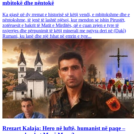
mbitokë dhe nëntokë
Ka gjasë që dy rremat e historisë së këtij vendi, e mbitokshme dhe e
nëntokshme, të jenë të lashtë njësoj, kur mendon se ishin Pirustët,
zotëruesit e bakrit të Matit e Mirditës, që e çuan zejen e tyre të
nxjerrjes dhe përpunimit të këtij minerali me ngjyra deri në (Dakì)
Rumani, ku lanë dhe një fshat në emrin e tyre...
Rrezart Kalaja: Hero në luftë, humanist në paqe –