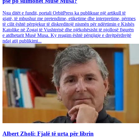
pse po sulmohet Musë Musa?
Nga ditët e fundit, portali OrbitPress ka publikuar një artikull të
gjatë, të mbushur me pretendime, etiketime dhe interpretime, përmes
të cilit është përpjekur të diskreditojë nismën për ndërtimin e Kishës
Katolike në Zogaj të Vushtrrisë dhe njëkohësisht të njollosë figurën
e atdhetarit Musë Musa. Ky reagim është përgjigje e drejtpërdrejtë
ndaj atij publikimi...
Albert Zholi: Fjalë të urta për librin