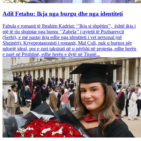
Adil Fetahu: Ikja nga burgu dhe nga identiteti
Fabula e romanit të Ibrahim Kadriut: ‘’Ikja si shpëtim’’, është ikja i
një të riu shqiptar nga burgu ‘’Zabela’’ i qytetit të Pozharevcit
(Serbi), e më pastaj ikja edhe nga identiteti i vet personal (në
Shqipëri). Kryeprotagonisti i romanit, Mal Coli, nuk u burgos për
ndonjë ideal, por e zuri taksirati që u përfshi në protesta, edhe herën
e parë në Prishtinë, edhe herën e dytë në Tiranë...