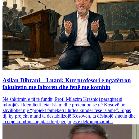
Asllan Dibrani – Luani: Kur profesori e ngatërron
fakultetin me faltoren dhe fenë me kombin
Në shkrimin e tij të fundit, Prof. Milazim Krasniqi paraqitet si
mbrojtës i identitetit fetar islam dhe pretendon se në Kosovë po
zhvillohet një “projekt famëkeq i luftës kundër fesë islame”. Sipas
tij, ky projekt mund ta destabilizojë Kosovën, ta dështojë shtetin dhe
ta çojë kombin shqiptar drejt përçarjes e dekompozimit...