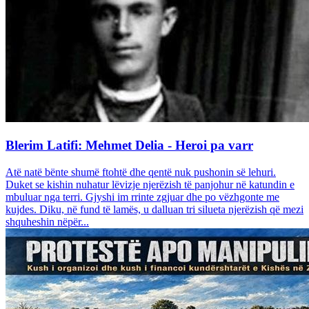
Blerim Latifi: Mehmet Delia - Heroi pa varr
Atë natë bënte shumë ftohtë dhe qentë nuk pushonin së lehuri.
Duket se kishin nuhatur lëvizje njerëzish të panjohur në katundin e
mbuluar nga terri. Gjyshi im rrinte zgjuar dhe po vëzhgonte me
kujdes. Diku, në fund të lamës, u dalluan tri silueta njerëzish që mezi
shquheshin nëpër...