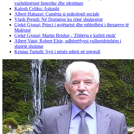
vazhdimësisë historike dhe identitare
Kalosh Çeliku: Askushi
Albert Habazaj: Çamëria si psikologji sociale
Vlash Prendi: Në Domgjon ku rrinë shqiponjat
Gjekë Gjonaj: Princi i gojëtarisë dhe mbledhësi i thesareve të
Malësisë
Gjekë Gjonaj: Martin Brishaj - 'Zhbërja e kufirit etnik'
Albert Vataj: Robert Elsie, udhërrëfyesi vullnetdritshëm i
shpirtit shqiptar
Kristaq Turtulli: Syri i nënës mbeti në mjegull