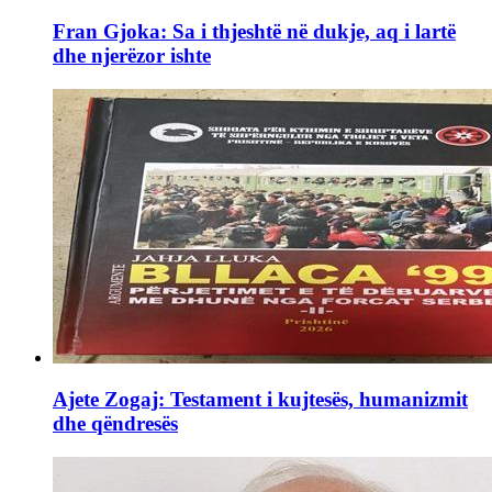
Fran Gjoka: Sa i thjeshtë në dukje, aq i lartë
dhe njerëzor ishte
Ajete Zogaj: Testament i kujtesës, humanizmit
dhe qëndresës