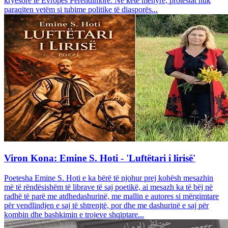
kryesore të Evropës Perëndimore. Në këtë mënyrë, protestat nuk
paraqiten vetëm si tubime politike të diasporës...
Viron Kona: Emine S. Hoti - 'Luftëtari i lirisë'
Poetesha Emine S. Hoti e ka bërë të njohur prej kohësh mesazhin
më të rëndësishëm të librave të saj poetikë, ai mesazh ka të bëj në
radhë të parë me atdhedashurinë, me mallin e autores si mërgimtare
për vendlindjen e saj të shtrenjtë, por dhe me dashurinë e saj për
kombin dhe bashkimin e trojeve shqiptare...