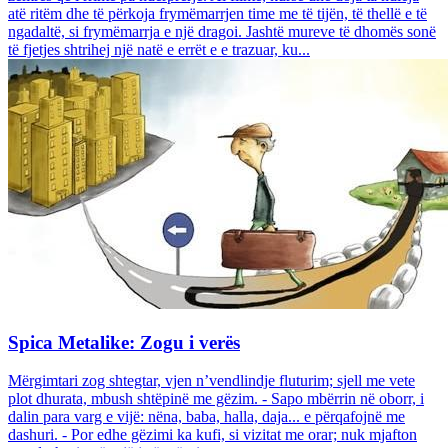
atë ritëm dhe të përkoja frymëmarrjen time me të tijën, të thellë e të
ngadaltë, si frymëmarrja e një dragoi. Jashtë mureve të dhomës sonë
të fjetjes shtrihej një natë e errët e e trazuar, ku...
Spica Metalike: Zogu i verës
Mërgimtari zog shtegtar, vjen n’vendlindje fluturim; sjell me vete
plot dhurata, mbush shtëpinë me gëzim. - Sapo mbërrin në oborr, i
dalin para varg e vijë: nëna, baba, halla, daja... e përqafojnë me
dashuri. - Por edhe gëzimi ka kufi, si vizitat me orar; nuk mjafton