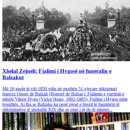
Xhelal Zejneli: Fjalimi i Hygosë në funeralin e
Balzakut
Më 18 gusht të viti 1850 vdiq në moshën 51-vjeçare shkrimtari
francez Onore dë Balzak (Honoré de Balzac). Fjalimin e varrimit e
mbajti Viktor Hygo (Victor Hugo, 1802-1885). Fjalimi i Hygos ishte
tronditës. Ai tha se Balzaku ka qenë pjesë e brezit të fuqishëm të
shkrimtarëve të shekullit XIX dhe se emri i tij do të mbetet...