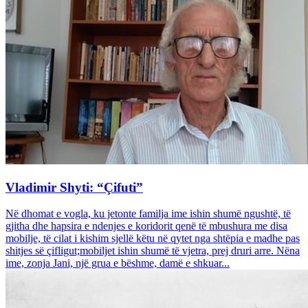
Vladimir Shyti: “Çifuti”
Në dhomat e vogla, ku jetonte familja ime ishin shumë ngushtë, të
gjitha dhe hapsira e ndenjes e koridorit qenë të mbushura me disa
mobilje, të cilat i kishim sjellë këtu në qytet nga shtëpia e madhe pas
shitjes së çifligut;mobiljet ishin shumë të vjetra, prej druri arre. Nëna
ime, zonja Jani, një grua e bëshme, damë e shkuar...