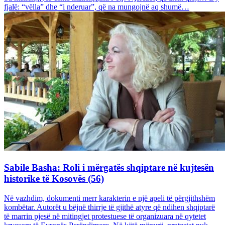
fjalë: “vëlla” dhe “i nderuar”, që na mungojnë aq shumë…
Sabile Basha: Roli i mërgatës shqiptare në kujtesën
historike të Kosovës (56)
Në vazhdim, dokumenti merr karakterin e një apeli të përgjithshëm
kombëtar. Autorët u bëjnë thirrje të gjithë atyre që ndihen shqiptarë
të marrin pjesë në mitingjet protestuese të organizuara në qytetet