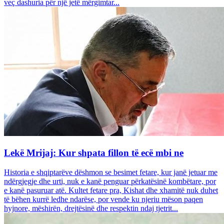
veç dashuria për një jetë mërgimtar...
Lekë Mrijaj: Kur shpata fillon të ecë mbi ne
Historia e shqiptarëve dëshmon se besimet fetare, kur janë jetuar me
ndërgjegje dhe urti, nuk e kanë penguar përkatësinë kombëtare, por
e kanë pasuruar atë. Kultet fetare pra, Kishat dhe xhamitë nuk duhet
të bëhen kurrë ledhe ndarëse, por vende ku njeriu mëson paqen
hyjnore, mëshirën, drejtësinë dhe respektin ndaj tjetrit...