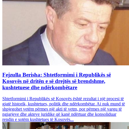
Fejzulla Berisha: Shtetformimi i Republikës së
Kosovës në dritën e së drejtës së brendshme,
kushtetuese dhe ndërkombëtare
Shtetformimi i Republikës së Kosovës është rezultat i një procesi të
gjatë historik, kushtetues, politik dhe ndërkombëtar. Ai nuk mund të
shpjegohet vetëm përmes një akti të vetm, por përmes një vargu të
ngjarjeve dhe akteve juridike që kanë ndërtuar dhe konsoliduar
rendin e sotëm kushtetues të Kosovës...