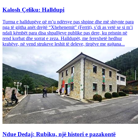
Kalosh Çeliku: Halldupi
Turma e halldupëve që m’u ndërsye pas shpine dhe më shtynte para
nga të gjitha anët drejtë “Xhehenemit” (Ferrit), s’di as vetë se si m’i
ndali këmbët para disa shpalljeve publike pas dere, ku prisnin në
rend korbat dhe sorrat e zeza. Halldupët, me ferexhetë hedhur
krahëve, në vend strukeve leshit të deleve, tirqëve me gajtana...
Ndue Dedaj: Rubiku, një histori e pazakontë