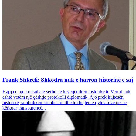
Frank Shkreli: Shkodra nuk e harron historinë e saj
Hapja e një konsullate serbe në kryeqendrën historike të Veriut nuk
është vetëm një çështje protokolli diplomatik. Ajo prek kujtesën
historike, simbolikën kombëtare dhe të drejtën e qytetarëve për të
kërkuar transparencë...