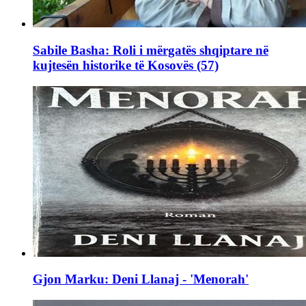
Sabile Basha: Roli i mërgatës shqiptare në
kujtesën historike të Kosovës (57)
Gjon Marku: Deni Llanaj - 'Menorah'