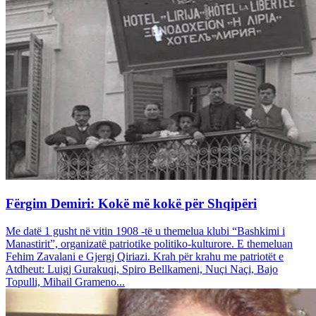
Fërgim Demiri: Kokë më kokë për Shqipëri
Me datë 1 gusht në vitin 1908 -të u themelua klubi “Bashkimi i
Manastirit”, organizatë patriotike politiko-kulturore. E themeluan
Fehim Zavalani e Gjergj Qiriazi. Krah për krahu me patriotët e
Atdheut: Luigj Gurakuqi, Spiro Bellkameni, Nuçi Naçi, Bajo
Topulli, Mihail Grameno...