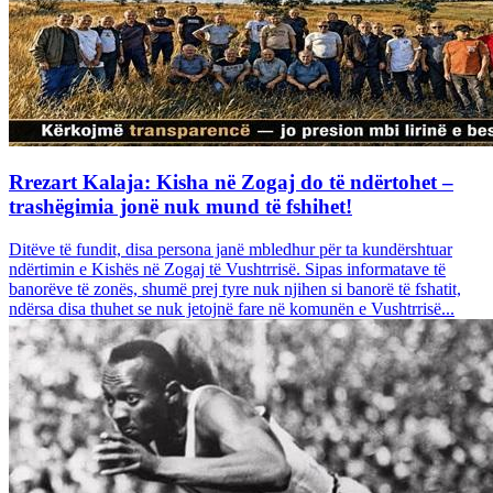
Rrezart Kalaja: Kisha në Zogaj do të ndërtohet –
trashëgimia jonë nuk mund të fshihet!
Ditëve të fundit, disa persona janë mbledhur për ta kundërshtuar
ndërtimin e Kishës në Zogaj të Vushtrrisë. Sipas informatave të
banorëve të zonës, shumë prej tyre nuk njihen si banorë të fshatit,
ndërsa disa thuhet se nuk jetojnë fare në komunën e Vushtrrisë...