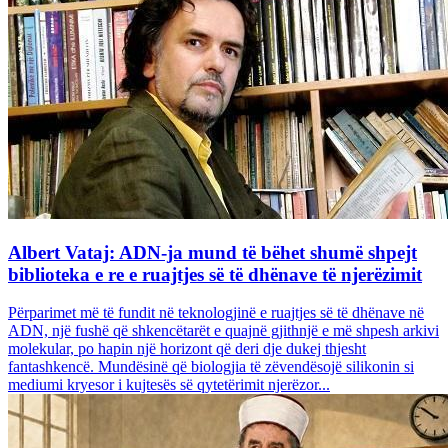
Albert Vataj: ADN-ja mund të bëhet shumë shpejt
biblioteka e re e ruajtjes së të dhënave të njerëzimit
Përparimet më të fundit në teknologjinë e ruajtjes së të dhënave në
ADN, një fushë që shkencëtarët e quajnë gjithnjë e më shpesh arkivi
molekular, po hapin një horizont që deri dje dukej thjesht
fantashkencë. Mundësinë që biologjia të zëvendësojë silikonin si
mediumi kryesor i kujtesës së qytetërimit njerëzor...