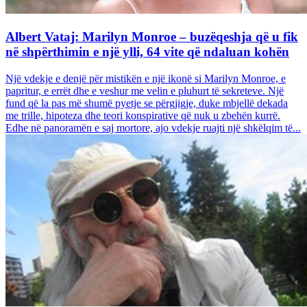
Albert Vataj: Marilyn Monroe – buzëqeshja që u fik
në shpërthimin e një ylli, 64 vite që ndaluan kohën
Një vdekje e denjë për mistikën e një ikonë si Marilyn Monroe, e
papritur, e errët dhe e veshur me velin e pluhurt të sekreteve. Një
fund që la pas më shumë pyetje se përgjigje, duke mbjellë dekada
me trille, hipoteza dhe teori konspirative që nuk u zbehën kurrë.
Edhe në panoramën e saj mortore, ajo vdekje ruajti një shkëlqim të...