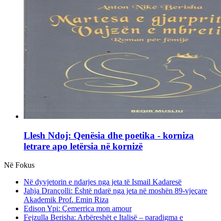
Llesh Ndoj: Qenësia dhe poetika - korniza
letrare apo letërsia në kornizë
Në Fokus
Në dyvjetorin e ndarjes nga jeta të Ismail Kadaresë
Jahja Drançolli: Është ndarë nga jeta në moshën 89-vjeçare
Akademik Prof. Emin Riza
Edison Ypi: Çemerrica mon amour
Fejzulla Berisha: Arbëreshët e Italisë – paradigma e