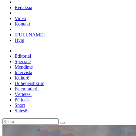
Redaksia
Video
Kontakt
[FULLNAME]
Hyni
Editorial
Speciale
Mendime
Intervista
Kulturë
Udhëpërshkrim
Faleminderit
Vërtetësi
Përjetësi
Sport
Shtesë