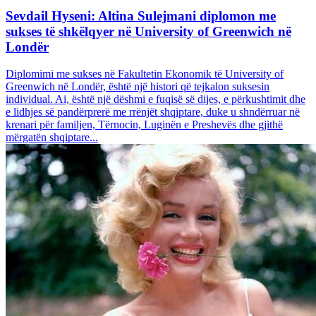
Sevdail Hyseni: Altina Sulejmani diplomon me
sukses të shkëlqyer në University of Greenwich në
Londër
Diplomimi me sukses në Fakultetin Ekonomik të University of
Greenwich në Londër, është një histori që tejkalon suksesin
individual. Ai, është një dëshmi e fuqisë së dijes, e përkushtimit dhe
e lidhjes së pandërprerë me rrënjët shqiptare, duke u shndërruar në
krenari për familjen, Tërnocin, Luginën e Preshevës dhe gjithë
mërgatën shqiptare...