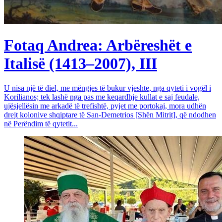
Fotaq Andrea: Arbëreshët e
Italisë (1413–2007), III
U nisa një të diel, me mëngjes të bukur vjeshte, nga qyteti i vogël i
Korilianos; tek lashë nga pas me keqardhje kullat e saj feudale,
ujësjellësin me arkadë të trefishtë, pyjet me portokaj, mora udhën
drejt kolonive shqiptare të San-Demetrios [Shën Mitrit], që ndodhen
në Perëndim të qytetit...