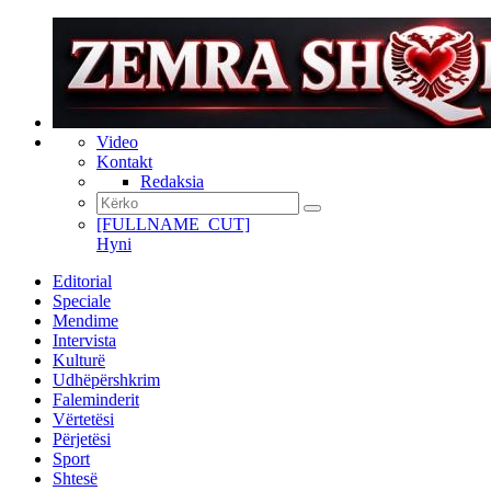
Video
Kontakt
Redaksia
[FULLNAME_CUT]
Hyni
Editorial
Speciale
Mendime
Intervista
Kulturë
Udhëpërshkrim
Faleminderit
Vërtetësi
Përjetësi
Sport
Shtesë