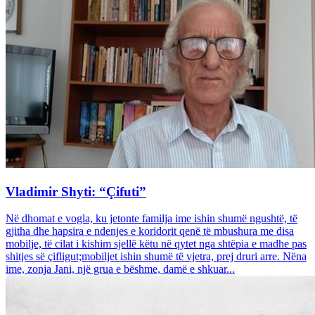
Vladimir Shyti: “Çifuti”
Në dhomat e vogla, ku jetonte familja ime ishin shumë ngushtë, të
gjitha dhe hapsira e ndenjes e koridorit qenë të mbushura me disa
mobilje, të cilat i kishim sjellë këtu në qytet nga shtëpia e madhe pas
shitjes së çifligut;mobiljet ishin shumë të vjetra, prej druri arre. Nëna
ime, zonja Jani, një grua e bëshme, damë e shkuar...