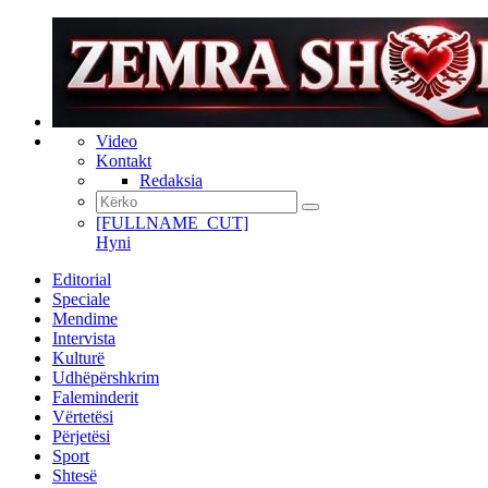
Video
Kontakt
Redaksia
[FULLNAME_CUT]
Hyni
Editorial
Speciale
Mendime
Intervista
Kulturë
Udhëpërshkrim
Faleminderit
Vërtetësi
Përjetësi
Sport
Shtesë