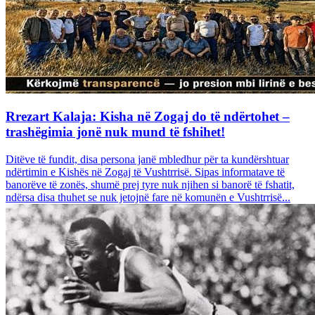
Rrezart Kalaja: Kisha në Zogaj do të ndërtohet –
trashëgimia jonë nuk mund të fshihet!
Ditëve të fundit, disa persona janë mbledhur për ta kundërshtuar
ndërtimin e Kishës në Zogaj të Vushtrrisë. Sipas informatave të
banorëve të zonës, shumë prej tyre nuk njihen si banorë të fshatit,
ndërsa disa thuhet se nuk jetojnë fare në komunën e Vushtrrisë...