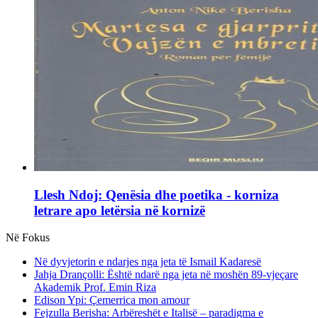
Llesh Ndoj: Qenësia dhe poetika - korniza
letrare apo letërsia në kornizë
Në Fokus
Në dyvjetorin e ndarjes nga jeta të Ismail Kadaresë
Jahja Drançolli: Është ndarë nga jeta në moshën 89-vjeçare
Akademik Prof. Emin Riza
Edison Ypi: Çemerrica mon amour
Fejzulla Berisha: Arbëreshët e Italisë – paradigma e