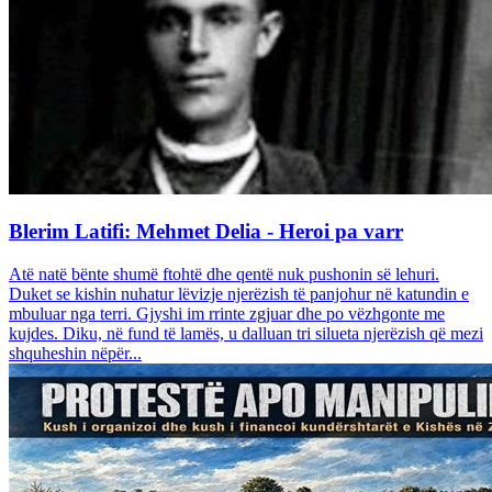
Blerim Latifi: Mehmet Delia - Heroi pa varr
Atë natë bënte shumë ftohtë dhe qentë nuk pushonin së lehuri.
Duket se kishin nuhatur lëvizje njerëzish të panjohur në katundin e
mbuluar nga terri. Gjyshi im rrinte zgjuar dhe po vëzhgonte me
kujdes. Diku, në fund të lamës, u dalluan tri silueta njerëzish që mezi
shquheshin nëpër...