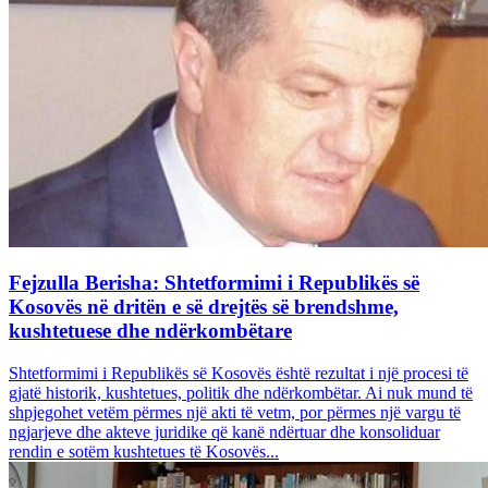
Fejzulla Berisha: Shtetformimi i Republikës së
Kosovës në dritën e së drejtës së brendshme,
kushtetuese dhe ndërkombëtare
Shtetformimi i Republikës së Kosovës është rezultat i një procesi të
gjatë historik, kushtetues, politik dhe ndërkombëtar. Ai nuk mund të
shpjegohet vetëm përmes një akti të vetm, por përmes një vargu të
ngjarjeve dhe akteve juridike që kanë ndërtuar dhe konsoliduar
rendin e sotëm kushtetues të Kosovës...