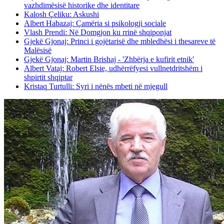
vazhdimësisë historike dhe identitare
Kalosh Çeliku: Askushi
Albert Habazaj: Çamëria si psikologji sociale
Vlash Prendi: Në Domgjon ku rrinë shqiponjat
Gjekë Gjonaj: Princi i gojëtarisë dhe mbledhësi i thesareve të
Malësisë
Gjekë Gjonaj: Martin Brishaj - 'Zhbërja e kufirit etnik'
Albert Vataj: Robert Elsie, udhërrëfyesi vullnetdritshëm i
shpirtit shqiptar
Kristaq Turtulli: Syri i nënës mbeti në mjegull