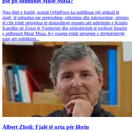
pse po sulmohet Musë Musa?
Nga ditët e fundit, portali OrbitPress ka publikuar një artikull të
gjatë, të mbushur me pretendime, etiketime dhe interpretime, përmes
të cilit është përpjekur të diskreditojë nismën për ndërtimin e Kishës
Katolike në Zogaj të Vushtrrisë dhe njëkohësisht të njollosë figurën
e atdhetarit Musë Musa. Ky reagim është përgjigje e drejtpërdrejtë
ndaj atij publikimi...
Albert Zholi: Fjalë të urta për librin