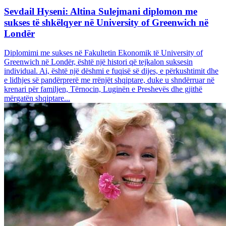
Sevdail Hyseni: Altina Sulejmani diplomon me
sukses të shkëlqyer në University of Greenwich në
Londër
Diplomimi me sukses në Fakultetin Ekonomik të University of
Greenwich në Londër, është një histori që tejkalon suksesin
individual. Ai, është një dëshmi e fuqisë së dijes, e përkushtimit dhe
e lidhjes së pandërprerë me rrënjët shqiptare, duke u shndërruar në
krenari për familjen, Tërnocin, Luginën e Preshevës dhe gjithë
mërgatën shqiptare...