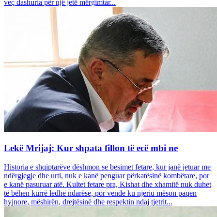
veç dashuria për një jetë mërgimtar...
Lekë Mrijaj: Kur shpata fillon të ecë mbi ne
Historia e shqiptarëve dëshmon se besimet fetare, kur janë jetuar me
ndërgjegje dhe urti, nuk e kanë penguar përkatësinë kombëtare, por
e kanë pasuruar atë. Kultet fetare pra, Kishat dhe xhamitë nuk duhet
të bëhen kurrë ledhe ndarëse, por vende ku njeriu mëson paqen
hyjnore, mëshirën, drejtësinë dhe respektin ndaj tjetrit...