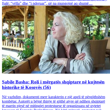
fjalë: “vëlla” dhe “i nderuar”, që na mungojnë aq shumë…
Sabile Basha: Roli i mërgatës shqiptare në kujtesën
historike të Kosovës (56)
Në vazhdim, dokumenti merr karakterin e një apeli të përgjithshëm
kombëtar. Autorët u bëjnë thirrje të gjithë atyre që ndihen shqiptarë
të marrin pjesë në mitingjet protestuese të organizuara në qytetet