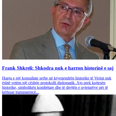
Frank Shkreli: Shkodra nuk e harron historinë e saj
Hapja e një konsullate serbe në kryeqendrën historike të Veriut nuk
është vetëm një çështje protokolli diplomatik. Ajo prek kujtesën
historike, simbolikën kombëtare dhe të drejtën e qytetarëve për të
kërkuar transparencë...