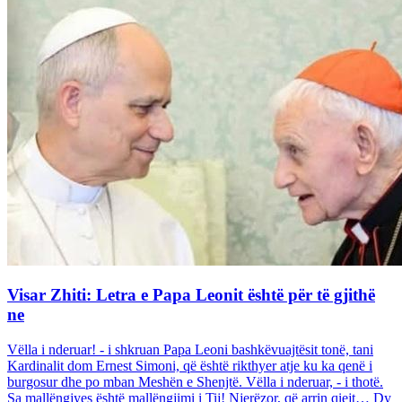
Visar Zhiti: Letra e Papa Leonit është për të gjithë
ne
Vëlla i nderuar! - i shkruan Papa Leoni bashkëvuajtësit tonë, tani
Kardinalit dom Ernest Simoni, që është rikthyer atje ku ka qenë i
burgosur dhe po mban Meshën e Shenjtë. Vëlla i nderuar, - i thotë.
Sa mallëngjyes është mallëngjimi i Tij! Njerëzor, që arrin qiejt… Dy