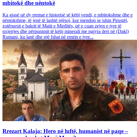
mbitokë dhe nëntokë
Ka gjasë që dy rremat e historisë së këtij vendi, e mbitokshme dhe e
nëntokshme, të jenë të lashtë njësoj, kur mendon se ishin Pirustët,
zotëruesit e bakrit të Matit e Mirditës, që e çuan zejen e tyre të
nxjerrjes dhe përpunimit të këtij minerali me ngjyra deri në (Dakì)
Rumani, ku lanë dhe një fshat në emrin e tyre...
Rrezart Kalaja: Hero në luftë, humanist në paqe –