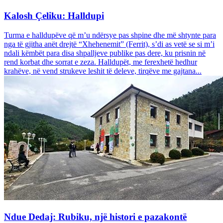
Kalosh Çeliku: Halldupi
Turma e halldupëve që m’u ndërsye pas shpine dhe më shtynte para
nga të gjitha anët drejtë “Xhehenemit” (Ferrit), s’di as vetë se si m’i
ndali këmbët para disa shpalljeve publike pas dere, ku prisnin në
rend korbat dhe sorrat e zeza. Halldupët, me ferexhetë hedhur
krahëve, në vend strukeve leshit të deleve, tirqëve me gajtana...
Ndue Dedaj: Rubiku, një histori e pazakontë