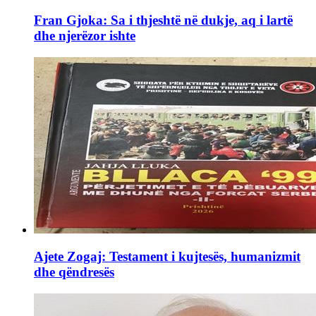
Fran Gjoka: Sa i thjeshtë në dukje, aq i lartë
dhe njerëzor ishte
Ajete Zogaj: Testament i kujtesës, humanizmit
dhe qëndresës