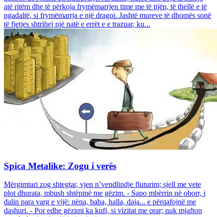
atë ritëm dhe të përkoja frymëmarrjen time me të tijën, të thellë e të
ngadaltë, si frymëmarrja e një dragoi. Jashtë mureve të dhomës sonë
të fjetjes shtrihej një natë e errët e e trazuar, ku...
Spica Metalike: Zogu i verës
Mërgimtari zog shtegtar, vjen n’vendlindje fluturim; sjell me vete
plot dhurata, mbush shtëpinë me gëzim. - Sapo mbërrin në oborr, i
dalin para varg e vijë: nëna, baba, halla, daja... e përqafojnë me
dashuri. - Por edhe gëzimi ka kufi, si vizitat me orar; nuk mjafton