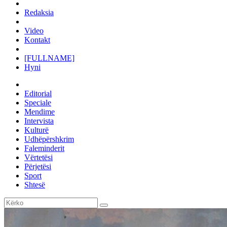
Redaksia
Video
Kontakt
[FULLNAME]
Hyni
Editorial
Speciale
Mendime
Intervista
Kulturë
Udhëpërshkrim
Faleminderit
Vërtetësi
Përjetësi
Sport
Shtesë