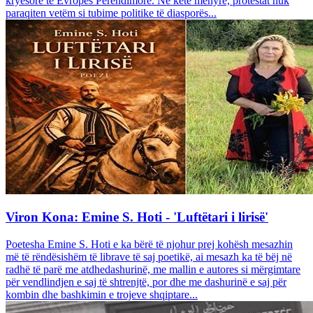
kryesore të Evropës Perëndimore. Në këtë mënyrë, protestat nuk
paraqiten vetëm si tubime politike të diasporës...
Viron Kona: Emine S. Hoti - 'Luftëtari i lirisë'
Poetesha Emine S. Hoti e ka bërë të njohur prej kohësh mesazhin
më të rëndësishëm të librave të saj poetikë, ai mesazh ka të bëj në
radhë të parë me atdhedashurinë, me mallin e autores si mërgimtare
për vendlindjen e saj të shtrenjtë, por dhe me dashurinë e saj për
kombin dhe bashkimin e trojeve shqiptare...