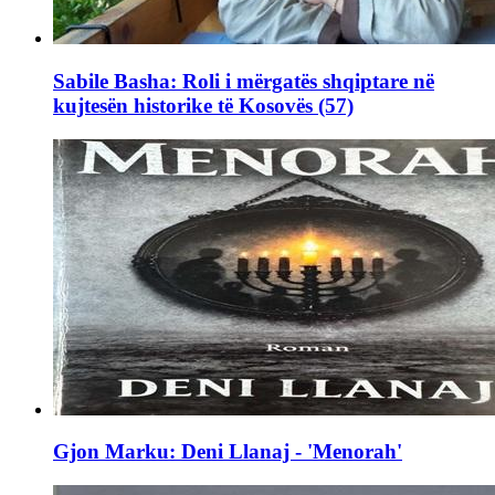
Sabile Basha: Roli i mërgatës shqiptare në
kujtesën historike të Kosovës (57)
Gjon Marku: Deni Llanaj - 'Menorah'