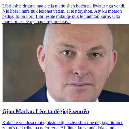
Libri është dritarja nga e cila njeriu sheh botën pa lëvizur nga vendi.
Një libër i mirë nuk lexohet vetëm, ai të ndryshon. Aty ku mbaron
padija, fillon libri. Libri është miku që nuk të tradhton kurrë. Çdo
faqe libri është një hap drejt urtësisë...
Gjon Marku: Lëre ta dëgjojë zemrën
Kokën e vendosa mbi gjoksin e tij të zhveshur dhe dëgjoja ritmin e
zemrës që i rrihte pa ndërprerje. Ai flinte, kurse unë doja ta ndieja