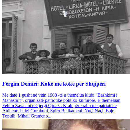
Fërgim Demiri: Kokë më kokë për Shqipëri
Me datë 1 gusht në vitin 1908 -të u themelua klubi “Bashkimi i
Manastirit”, organizatë patriotike politiko-kulturore. E themeluan
Fehim Zavalani e Gjergj Qiriazi. Krah për krahu me patriotët e
Atdheut: Luigj Gurakuqi, Spiro Bellkameni, Nuçi Naçi, Bajo
Topulli, Mihail Grameno...