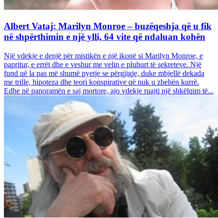
Albert Vataj: Marilyn Monroe – buzëqeshja që u fik
në shpërthimin e një ylli, 64 vite që ndaluan kohën
Një vdekje e denjë për mistikën e një ikonë si Marilyn Monroe, e
papritur, e errët dhe e veshur me velin e pluhurt të sekreteve. Një
fund që la pas më shumë pyetje se përgjigje, duke mbjellë dekada
me trille, hipoteza dhe teori konspirative që nuk u zbehën kurrë.
Edhe në panoramën e saj mortore, ajo vdekje ruajti një shkëlqim të...