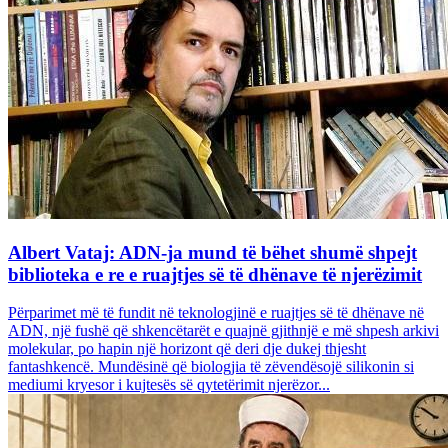
Albert Vataj: ADN-ja mund të bëhet shumë shpejt
biblioteka e re e ruajtjes së të dhënave të njerëzimit
Përparimet më të fundit në teknologjinë e ruajtjes së të dhënave në
ADN, një fushë që shkencëtarët e quajnë gjithnjë e më shpesh arkivi
molekular, po hapin një horizont që deri dje dukej thjesht
fantashkencë. Mundësinë që biologjia të zëvendësojë silikonin si
mediumi kryesor i kujtesës së qytetërimit njerëzor...