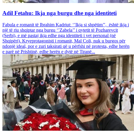
Adil Fetahu: Ikja nga burgu dhe nga identiteti
Fabula e romanit të Ibrahim Kadriut: ‘’Ikja si shpëtim’’, është ikja i
një të riu shqiptar nga burgu ‘’Zabela’’ i qytetit të Pozharevcit
(Serbi), e më pastaj ikja edhe nga identiteti i vet personal (në
Shqipëri). Kryeprotagonisti i romanit, Mal Coli, nuk u burgos për
ndonjë ideal, por e zuri taksirati që u përfshi në protesta, edhe herën
e parë në Prishtinë, edhe herën e dytë në Tiranë...