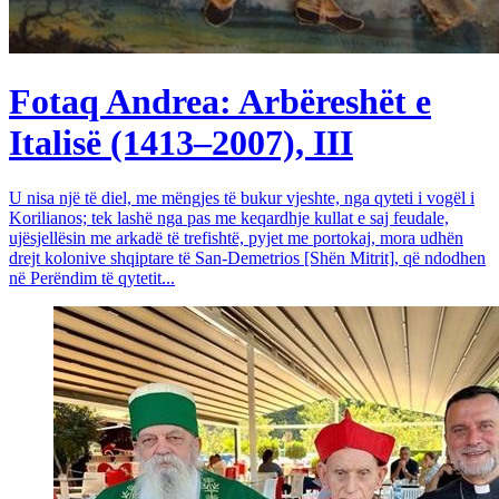
Fotaq Andrea: Arbëreshët e
Italisë (1413–2007), III
U nisa një të diel, me mëngjes të bukur vjeshte, nga qyteti i vogël i
Korilianos; tek lashë nga pas me keqardhje kullat e saj feudale,
ujësjellësin me arkadë të trefishtë, pyjet me portokaj, mora udhën
drejt kolonive shqiptare të San-Demetrios [Shën Mitrit], që ndodhen
në Perëndim të qytetit...