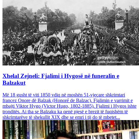
Xhelal Zejneli: Fjalimi i Hygosë në funeralin e
Balzakut
Më 18 gusht të viti 1850 vdiq në moshën 51-vjeçare shkrimtari
francez Onore dë Balzak (Honoré de Balzac). Fjalimin e varrimit e
mbajti Viktor Hygo (Victor Hugo, 1802-1885). Fjalimi i Hygos ishte
tronditës. Ai tha se Balzaku ka qenë pjesë e brezit të fuqishëm të
shkrimtarëve të shekullit XIX dhe se emri i tij do të mbetet...