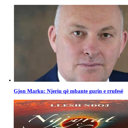
Gjon Marku: Njeriu që mbante gurin e rrufesë