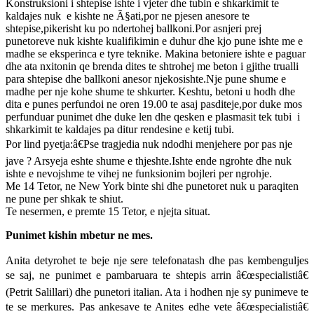
Konstruksioni i shtepise ishte i vjeter dhe tubin e shkarkimit te
kaldajes nuk e kishte ne Ã§ati,por ne pjesen anesore te
shtepise,pikerisht ku po ndertohej ballkoni.Por asnjeri prej
punetoreve nuk kishte kualifikimin e duhur dhe kjo pune ishte me e
madhe se eksperinca e tyre teknike. Makina betoniere ishte e paguar
dhe ata nxitonin qe brenda dites te shtrohej me beton i gjithe trualli
para shtepise dhe ballkoni anesor njekosishte.Nje pune shume e
madhe per nje kohe shume te shkurter. Keshtu, betoni u hodh dhe
dita e punes perfundoi ne oren 19.00 te asaj pasditeje,por duke mos
perfunduar punimet dhe duke len dhe qesken e plasmasit tek tubi i
shkarkimit te kaldajes pa ditur rendesine e ketij tubi.
Por lind pyetja:â€Pse tragjedia nuk ndodhi menjehere por pas nje
jave ? Arsyeja eshte shume e thjeshte.Ishte ende ngrohte dhe nuk
ishte e nevojshme te vihej ne funksionim bojleri per ngrohje.
Me 14 Tetor, ne New York binte shi dhe punetoret nuk u paraqiten
ne pune per shkak te shiut.
Te nesermen, e premte 15 Tetor, e njejta situat.
Punimet kishin mbetur ne mes.
Anita detyrohet te beje nje sere telefonatash dhe pas kembenguljes
se saj, ne punimet e pambaruara te shtepis arrin â€œspecialistiâ€
(Petrit Salillari) dhe punetori italian. Ata i hodhen nje sy punimeve te
te se merkures. Pas ankesave te Anites edhe vete â€œspecialistiâ€