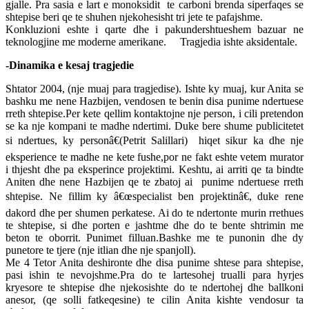
gjalle. Pra sasia e lart e monoksidit te carboni brenda siperfaqes se
shtepise beri qe te shuhen njekohesisht tri jete te pafajshme.
Konkluzioni eshte i qarte dhe i pakundershtueshem bazuar ne
teknologjine me moderne amerikane. Tragjedia ishte aksidentale.
-Dinamika e kesaj tragjedie
Shtator 2004, (nje muaj para tragjedise). Ishte ky muaj, kur Anita se
bashku me nene Hazbijen, vendosen te benin disa punime ndertuese
rreth shtepise.Per kete qellim kontaktojne nje person, i cili pretendon
se ka nje kompani te madhe ndertimi. Duke bere shume publicitetet
si ndertues, ky personâ€(Petrit Salillari) hiqet sikur ka dhe nje
eksperience te madhe ne kete fushe,por ne fakt eshte vetem murator
i thjesht dhe pa eksperince projektimi. Keshtu, ai arriti qe ta bindte
Aniten dhe nene Hazbijen qe te zbatoj ai punime ndertuese rreth
shtepise. Ne fillim ky â€œspecialist ben projektinâ€, duke rene
dakord dhe per shumen perkatese. Ai do te ndertonte murin rrethues
te shtepise, si dhe porten e jashtme dhe do te bente shtrimin me
beton te oborrit. Punimet filluan.Bashke me te punonin dhe dy
punetore te tjere (nje itlian dhe nje spanjoll).
Me 4 Tetor Anita deshironte dhe disa punime shtese para shtepise,
pasi ishin te nevojshme.Pra do te lartesohej trualli para hyrjes
kryesore te shtepise dhe njekosishte do te ndertohej dhe ballkoni
anesor, (qe solli fatkeqesine) te cilin Anita kishte vendosur ta