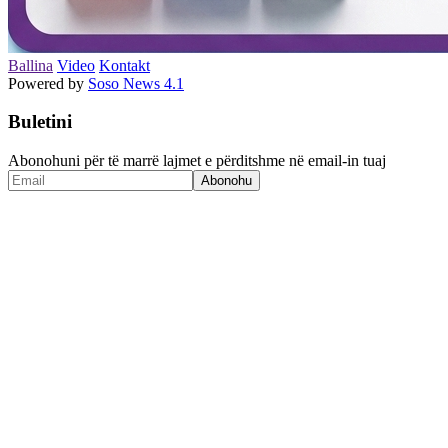
Ballina
Video
Kontakt
Powered by
Soso News 4.1
Buletini
Abonohuni për të marrë lajmet e përditshme në email-in tuaj
Abonohu