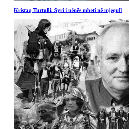
Kristaq Turtulli: Syri i nënës mbeti në mjegull