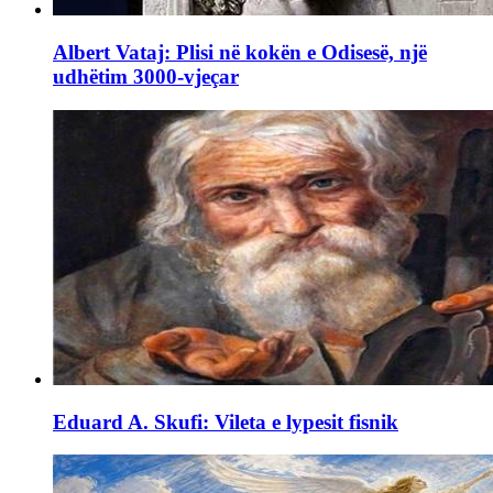
Albert Vataj: Plisi në kokën e Odisesë, një
udhëtim 3000-vjeçar
Eduard A. Skufi: Vileta e lypesit fisnik