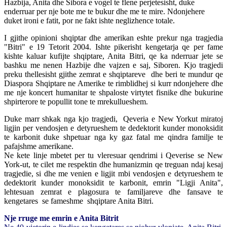
Hazbija, Anita dhe Sibora e vogel te flene perjetesisht, duke
enderruar per nje bote me te bukur dhe me te mire. Ndonjehere
duket ironi e fatit, por ne fakt ishte neglizhence totale.
I gjithe opinioni shqiptar dhe amerikan eshte prekur nga tragjedia
"Bitri" e 19 Tetorit 2004. Ishte pikerisht kengetarja qe per fame
kishte kaluar kufijte shqiptare, Anita Bitri, qe ka nderruar jete se
bashku me nenen Hazbije dhe vajzen e saj, Siboren. Kjo tragjedi
preku thellesisht gjithe zemrat e shqiptareve dhe beri te mundur qe
Diaspora Shqiptare ne Amerike te rimblidhej si kurr ndonjehere dhe
me nje koncert humanitar te shpaloste virtytet fisnike dhe bukurine
shpirterore te popullit tone te mrekullueshem.
Duke marr shkak nga kjo tragjedi, Qeveria e New Yorkut miratoj
ligjin per vendosjen e detyrueshem te dedektorit kunder monoksidit
te karbonit duke shpetuar nga ky gaz fatal me qindra familje te
pafajshme amerikane.
Ne kete linje mbetet per tu vleresuar qendrimi i Qeverise se New
York-ut, te cilet me respektin dhe humanizmin qe treguan ndaj kesaj
tragjedie, si dhe me venien e ligjit mbi vendosjen e detyrueshem te
dedektorit kunder monoksidit te karbonit, emrin "Ligji Anita",
lehtesuan zemrat e plagosura te familjareve dhe fansave te
kengetares se fameshme shqiptare Anita Bitri.
Nje rruge me emrin e Anita Bitrit