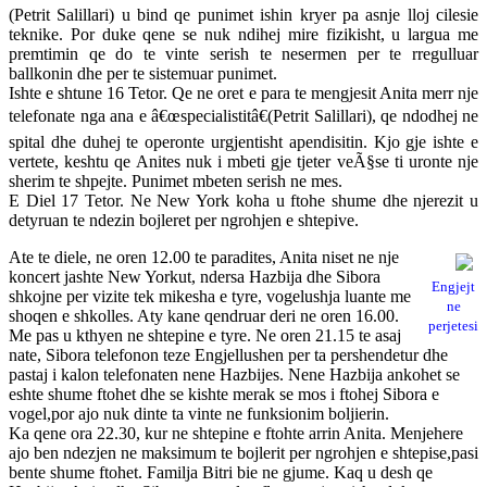
(Petrit Salillari) u bind qe punimet ishin kryer pa asnje lloj cilesie
teknike. Por duke qene se nuk ndihej mire fizikisht, u largua me
premtimin qe do te vinte serish te nesermen per te rregulluar
ballkonin dhe per te sistemuar punimet.
Ishte e shtune 16 Tetor. Qe ne oret e para te mengjesit Anita merr nje
telefonate nga ana e â€œspecialistitâ€(Petrit Salillari), qe ndodhej ne
spital dhe duhej te operonte urgjentisht apendisitin. Kjo gje ishte e
vertete, keshtu qe Anites nuk i mbeti gje tjeter veÃ§se ti uronte nje
sherim te shpejte. Punimet mbeten serish ne mes.
E Diel 17 Tetor. Ne New York koha u ftohe shume dhe njerezit u
detyruan te ndezin bojleret per ngrohjen e shtepive.
Ate te diele, ne oren 12.00 te paradites, Anita niset ne nje
koncert jashte New Yorkut, ndersa Hazbija dhe Sibora
Engjejt
shkojne per vizite tek mikesha e tyre, vogelushja luante me
ne
shoqen e shkolles. Aty kane qendruar deri ne oren 16.00.
perjetesi
Me pas u kthyen ne shtepine e tyre. Ne oren 21.15 te asaj
nate, Sibora telefonon teze Engjellushen per ta pershendetur dhe
pastaj i kalon telefonaten nene Hazbijes. Nene Hazbija ankohet se
eshte shume ftohet dhe se kishte merak se mos i ftohej Sibora e
vogel,por ajo nuk dinte ta vinte ne funksionim boljierin.
Ka qene ora 22.30, kur ne shtepine e ftohte arrin Anita. Menjehere
ajo ben ndezjen ne maksimum te bojlerit per ngrohjen e shtepise,pasi
bente shume ftohet. Familja Bitri bie ne gjume. Kaq u desh qe