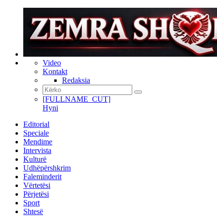
Video
Kontakt
Redaksia
[FULLNAME_CUT]
Hyni
Editorial
Speciale
Mendime
Intervista
Kulturë
Udhëpërshkrim
Faleminderit
Vërtetësi
Përjetësi
Sport
Shtesë