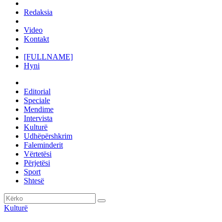
Redaksia
Video
Kontakt
[FULLNAME]
Hyni
Editorial
Speciale
Mendime
Intervista
Kulturë
Udhëpërshkrim
Faleminderit
Vërtetësi
Përjetësi
Sport
Shtesë
Kulturë