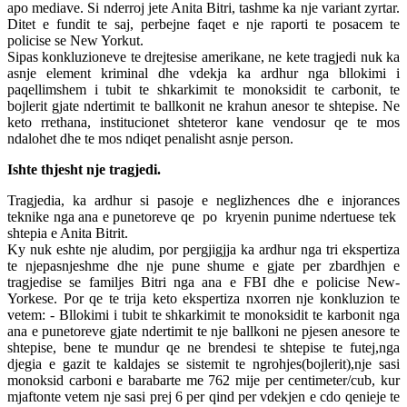
apo mediave. Si nderroj jete Anita Bitri, tashme ka nje variant zyrtar.
Ditet e fundit te saj, perbejne faqet e nje raporti te posacem te
policise se New Yorkut.
Sipas konkluzioneve te drejtesise amerikane, ne kete tragjedi nuk ka
asnje element kriminal dhe vdekja ka ardhur nga bllokimi i
paqellimshem i tubit te shkarkimit te monoksidit te carbonit, te
bojlerit gjate ndertimit te ballkonit ne krahun anesor te shtepise. Ne
keto rrethana, institucionet shteteror kane vendosur qe te mos
ndalohet dhe te mos ndiqet penalisht asnje person.
Ishte thjesht nje tragjedi.
Tragjedia, ka ardhur si pasoje e neglizhences dhe e injorances
teknike nga ana e punetoreve qe po kryenin punime ndertuese tek
shtepia e Anita Bitrit.
Ky nuk eshte nje aludim, por pergjigjja ka ardhur nga tri ekspertiza
te njepasnjeshme dhe nje pune shume e gjate per zbardhjen e
tragjedise se familjes Bitri nga ana e FBI dhe e policise New-
Yorkese. Por qe te trija keto ekspertiza nxorren nje konkluzion te
vetem: - Bllokimi i tubit te shkarkimit te monoksidit te karbonit nga
ana e punetoreve gjate ndertimit te nje ballkoni ne pjesen anesore te
shtepise, bene te mundur qe ne brendesi te shtepise te futej,nga
djegia e gazit te kaldajes se sistemit te ngrohjes(bojlerit),nje sasi
monoksid carboni e barabarte me 762 mije per centimeter/cub, kur
mjaftonte vetem nje sasi prej 6 per qind per vdekjen e cdo qenieje te