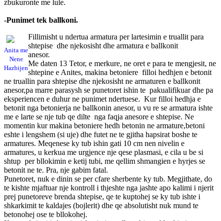
zbukuronte me lule.
-Punimet tek ballkoni.
Fillimisht u ndertua armatura per lartesimin e truallit para
shtepise dhe njekosisht dhe armatura e ballkonit
Anita me
anesor.
Nene
Me daten 13 Tetor, e merkure, ne oret e para te mengjesit, ne
Hazbijen
shtepine e Anites, makina betoniere filloi hedhjen e betonit
ne truallin para shtepise dhe njekosisht ne armaturen e ballkonit
anesor,pa marre parasysh se punetoret ishin te pakualifikuar dhe pa
eksperiencen e duhur ne punimet ndertuese. Kur filloi hedhja e
betonit nga betonierja ne ballkonin anesor, u vu re se armatura ishte
me e larte se nje tub qe dilte nga faqja anesore e shtepise. Ne
momentin kur makina betoniere hedh betonin ne armature,betoni
eshte i lengshem (si uje) dhe futet ne te gjitha hapsirat boshe te
armatures. Meqenese ky tub ishin gati 10 cm nen nivelin e
armatures, u kerkua me urgjence nje qese plasmasi, e cila u be si
shtup per bllokimin e ketij tubi, me qellim shmangien e hyrjes se
betonit ne te. Pra, nje gabim fatal.
Punetoret, nuk e dinin se per cfare sherbente ky tub. Megjithate, do
te kishte mjaftuar nje kontroll i thjeshte nga jashte apo kalimi i njerit
prej punetoreve brenda shtepise, qe te kuptohej se ky tub ishte i
shkarkimit te kaldajes (bojlerit) dhe qe absolutisht nuk mund te
betonohej ose te bllokohej.