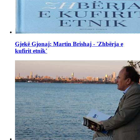
Gjekë Gjonaj: Martin Brishaj - 'Zhbërja e
kufirit etnik'