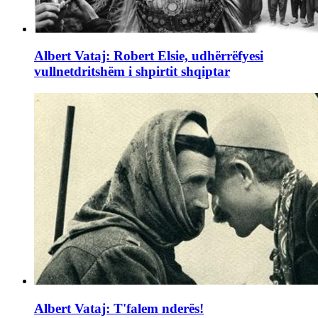
Albert Vataj: Robert Elsie, udhërrëfyesi
vullnetdritshëm i shpirtit shqiptar
Albert Vataj: T'falem nderës!