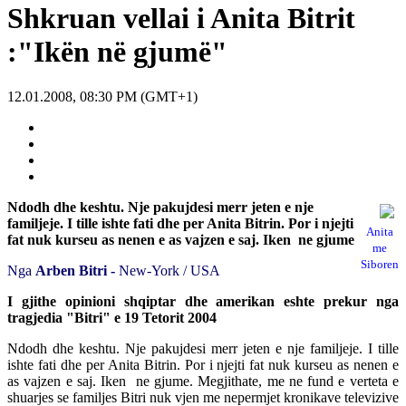
Shkruan vellai i Anita Bitrit
:"Ikën në gjumë"
12.01.2008, 08:30 PM (GMT+1)
Ndodh dhe keshtu. Nje pakujdesi merr jeten e nje
familjeje. I tille ishte fati dhe per Anita Bitrin. Por i njejti
Anita
fat nuk kurseu as nenen e as vajzen e saj. Iken ne gjume
me
Siboren
Nga
Arben Bitri -
New-York / USA
I gjithe opinioni shqiptar dhe amerikan eshte prekur nga
tragjedia "Bitri" e 19 Tetorit 2004
Ndodh dhe keshtu. Nje pakujdesi merr jeten e nje familjeje. I tille
ishte fati dhe per Anita Bitrin. Por i njejti fat nuk kurseu as nenen e
as vajzen e saj. Iken ne gjume. Megjithate, me ne fund e verteta e
shuarjes se familjes Bitri nuk vjen me nepermjet kronikave televizive