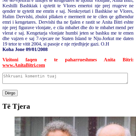
Ne 40-vjetorin e lindjes se kengetares se njohur vlonjate, Anita Bitri,
Keshilli Bashkiak i qytetit te Vlores emertoi nje prej rrugeve ne
qender te qytetit me emrin e saj. Nenkryetari i Bashkise se Vlores,
Halim Dervishi, zbuloi pllaken e mermerit ne te cilen qe gdhendur
emri i kengetares. Dervishi tha ne fjalen e rastit se Anita Bitri eshte
nje prej figurave vlonjate, e cila mbahet dhe do te mbahet mend per
vlerat e saj. Kengetarja vlonjate humbi jeten se bashku me te emen
dhe vajzen e saj 7-vjecare ne Staten Island te Nju-Jorkut me daten
19 tetor te vitit 2004, si pasoje e nje rrjedhjeje gazi. O.H
Koha Jone 09/01/2008
Vizitoni faqen e te paharrueshmes Anita Bitri:
www.AnitaBitri.com
Dërgo
Të Tjera