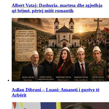
Albert Vataj: Dashuria, martesa dhe zgjedhja
që bëjmë, përtej mitit romantik
Asllan Dibrani – Luani: Amaneti i gurëve të
Arbërit