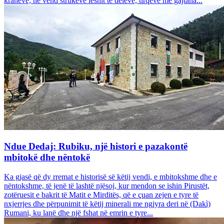
krahëve, në vend strukeve leshit të deleve, tirqëve me gajtana...
Ndue Dedaj: Rubiku, një histori e pazakontë
mbitokë dhe nëntokë
Ka gjasë që dy rremat e historisë së këtij vendi, e mbitokshme dhe e
nëntokshme, të jenë të lashtë njësoj, kur mendon se ishin Pirustët,
zotëruesit e bakrit të Matit e Mirditës, që e çuan zejen e tyre të
nxjerrjes dhe përpunimit të këtij minerali me ngjyra deri në (Dakì)
Rumani, ku lanë dhe një fshat në emrin e tyre...