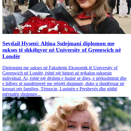
Sevdail Hyseni: Altina Sulejmani diplomon me
sukses të shkëlqyer në University of Greenwich në
Londër
Diplomimi me sukses në Fakultetin Ekonomik të University of
Greenwich në Londër, është një histori që tejkalon suksesin
individual. Ai, është një dëshmi e fuqisë së dijes, e përkushtimit dhe
e lidhjes së pandërprerë me rrënjët shqiptare, duke u shndërruar në
krenari për familjen, Tërnocin, Luginën e Preshevës dhe gjithë
mërgatën shqiptare...