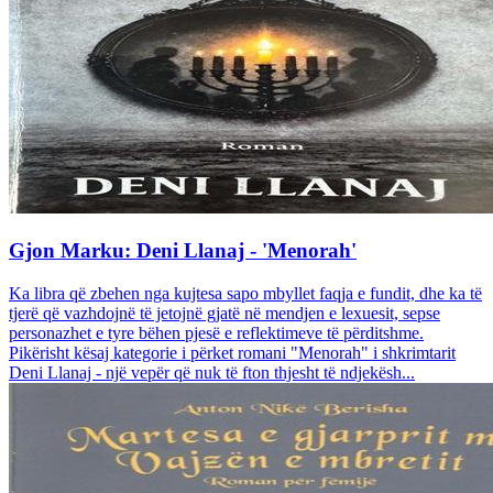
Gjon Marku: Deni Llanaj - 'Menorah'
Ka libra që zbehen nga kujtesa sapo mbyllet faqja e fundit, dhe ka të
tjerë që vazhdojnë të jetojnë gjatë në mendjen e lexuesit, sepse
personazhet e tyre bëhen pjesë e reflektimeve të përditshme.
Pikërisht kësaj kategorie i përket romani "Menorah" i shkrimtarit
Deni Llanaj - një vepër që nuk të fton thjesht të ndjekësh...