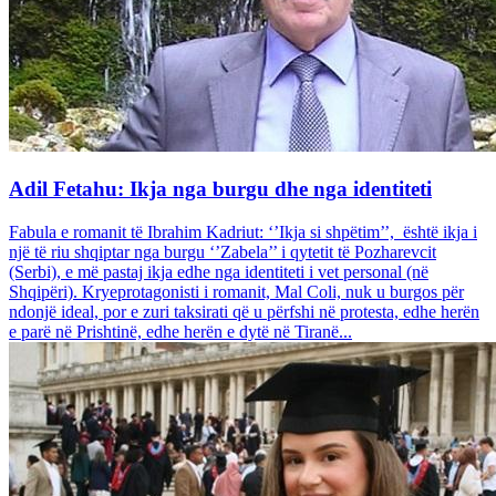
Adil Fetahu: Ikja nga burgu dhe nga identiteti
Fabula e romanit të Ibrahim Kadriut: ‘’Ikja si shpëtim’’, është ikja i
një të riu shqiptar nga burgu ‘’Zabela’’ i qytetit të Pozharevcit
(Serbi), e më pastaj ikja edhe nga identiteti i vet personal (në
Shqipëri). Kryeprotagonisti i romanit, Mal Coli, nuk u burgos për
ndonjë ideal, por e zuri taksirati që u përfshi në protesta, edhe herën
e parë në Prishtinë, edhe herën e dytë në Tiranë...