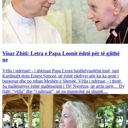
Visar Zhiti: Letra e Papa Leonit është për të gjithë
ne
Vëlla i nderuar! - i shkruan Papa Leoni bashkëvuajtësit tonë, tani
Kardinalit dom Ernest Simoni, që është rikthyer atje ku ka qenë i
burgosur dhe po mban Meshën e Shenjtë. Vëlla i nderuar, - i thotë.
Sa mallëngjyes është mallëngjimi i Tij! Njerëzor, që arrin qiejt… Dy
fjalë: “vëlla” dhe “i nderuar”, që na mungojnë aq shumë…