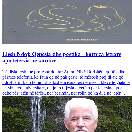
Llesh Ndoj: Qenësia dhe poetika - korniza letrare
apo letërsia në kornizë
Të diskutosh me profesor doktor Anton Nikë Berishën, qoftë edhe
përmes telefonit, ke fatin që në pak çaste, të mësosh prej tij atë që
ndoshta nuk do të mund ta kishe mësuar as përmes cikleve të gjata të
leksioneve universitare, e kjo jo thjesht e vetëm për letërsinë, por
edhe për jetën në tërësi, për besimin, për rolin që ka dija në jetën...