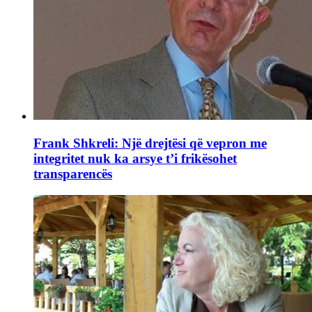
Frank Shkreli: Një drejtësi që vepron me
integritet nuk ka arsye t’i frikësohet
transparencës