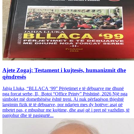
Ajete Zogaj: Testament i kujtesës, humanizmit dhe
qëndresës
Jahja Lluka, “BLLACA ‘99” Përjetimet e të dëbuarve me dhunë
nga forcat serbe, II, Botoi “Office Printy” Prishtinë, 2026 Një nga
simbolet më domethënëse është treni. Ai nuk përfaqëson thjeshtë
largimin fizik të të dëbuarve, por ndarjen mes dy botëve: asaj që
mbetet pas, e mbushur me kujtime, dhe asaj që i pret në vazhdim, të
panjohur dhe të pasigurtë...