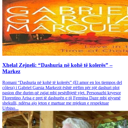
Xhelal Zejneli: “Dashuria në kohë të kolerës” –
Markez
Romani “Dashuria në kohë të kolerës” (El amor en los tiempos del
cólera) i Gabriel Garsia Markezit është rrëfim për një dashuri plot
pasion dhe durim që zgjat mbi pesëdhjetë vjet. Personazhi kryesor
Florentino Arisa e pret të dashurën e tij Fermina Daze mbi gjysmë
shekulli, ndërsa ajo jeton e martuar me mjekun e respektuar
Urbino...