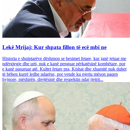
Lekë Mrijaj: Kur shpata fillon të ecë mbi ne
Historia e shqiptarëve dëshmon se besimet fetare, kur janë jetuar me
ndërgjegje dhe urti, nuk e kanë penguar përkatësinë kombëtare, por
e kanë pasuruar atë. Kultet fetare pra, Kishat dhe xhamitë nuk duhet
të bëhen kurrë ledhe ndarëse, por vende ku njeriu mëson paqen
hyjnore, mëshirën, drejtësinë dhe respektin ndaj tjetrit...