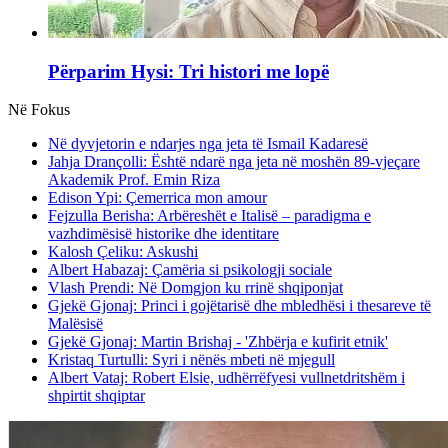
Përparim Hysi: Tri histori me lopë
Në Fokus
Në dyvjetorin e ndarjes nga jeta të Ismail Kadaresë
Jahja Drançolli: Është ndarë nga jeta në moshën 89-vjeçare
Akademik Prof. Emin Riza
Edison Ypi: Çemerrica mon amour
Fejzulla Berisha: Arbëreshët e Italisë – paradigma e
vazhdimësisë historike dhe identitare
Kalosh Çeliku: Askushi
Albert Habazaj: Çamëria si psikologji sociale
Vlash Prendi: Në Domgjon ku rrinë shqiponjat
Gjekë Gjonaj: Princi i gojëtarisë dhe mbledhësi i thesareve të
Malësisë
Gjekë Gjonaj: Martin Brishaj - 'Zhbërja e kufirit etnik'
Kristaq Turtulli: Syri i nënës mbeti në mjegull
Albert Vataj: Robert Elsie, udhërrëfyesi vullnetdritshëm i
shpirtit shqiptar