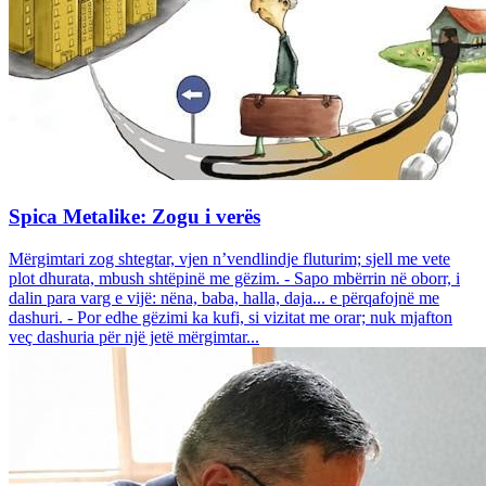
Spica Metalike: Zogu i verës
Mërgimtari zog shtegtar, vjen n’vendlindje fluturim; sjell me vete
plot dhurata, mbush shtëpinë me gëzim. - Sapo mbërrin në oborr, i
dalin para varg e vijë: nëna, baba, halla, daja... e përqafojnë me
dashuri. - Por edhe gëzimi ka kufi, si vizitat me orar; nuk mjafton
veç dashuria për një jetë mërgimtar...