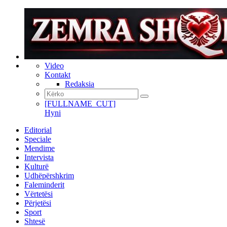
Video
Kontakt
Redaksia
[FULLNAME_CUT]
Hyni
Editorial
Speciale
Mendime
Intervista
Kulturë
Udhëpërshkrim
Faleminderit
Vërtetësi
Përjetësi
Sport
Shtesë