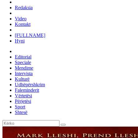
Redaksia
Video
Kontakt
[FULLNAME]
Hyni
Editorial
Speciale
Mendime
Intervista
Kulturë
Udhëpërshkrim
Faleminderit
Vërtetësi
Përjetësi
Sport
Shtesë