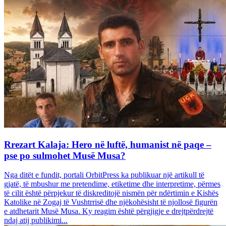
Rrezart Kalaja: Hero në luftë, humanist në paqe –
pse po sulmohet Musë Musa?
Nga ditët e fundit, portali OrbitPress ka publikuar një artikull të
gjatë, të mbushur me pretendime, etiketime dhe interpretime, përmes
të cilit është përpjekur të diskreditojë nismën për ndërtimin e Kishës
Katolike në Zogaj të Vushtrrisë dhe njëkohësisht të njollosë figurën
e atdhetarit Musë Musa. Ky reagim është përgjigje e drejtpërdrejtë
ndaj atij publikimi...