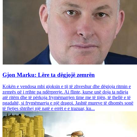
Gjon Marku: Lëre ta dëgjojë zemrën
Kokën e vendosa mbi gjoksin e tij të zhveshur dhe dëgjoja ritmin e
zemrës që i rrihte pa ndërprerje. Ai flinte, kurse unë doja ta ndieja
atë ritëm dhe të përkoja frymëmarrjen time me të tijën, të thellë e të
ngadaltë, si frymëmarrja e një dragoi. Jashtë mureve të dhomës sonë
të fjetjes shtrihej një natë e errët e e trazuar, ku...