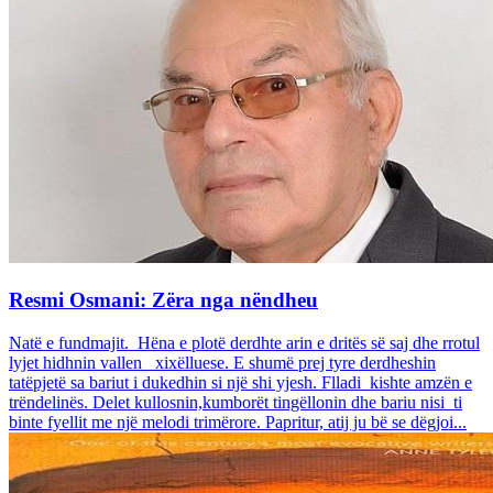
Resmi Osmani: Zëra nga nëndheu
Natë e fundmajit. Hëna e plotë derdhte arin e dritës së saj dhe rrotul
lyjet hidhnin vallen xixëlluese. E shumë prej tyre derdheshin
tatëpjetë sa bariut i dukedhin si një shi yjesh. Flladi kishte amzën e
trëndelinës. Delet kullosnin,kumborët tingëllonin dhe bariu nisi ti
binte fyellit me një melodi trimërore. Papritur, atij ju bë se dëgjoi...