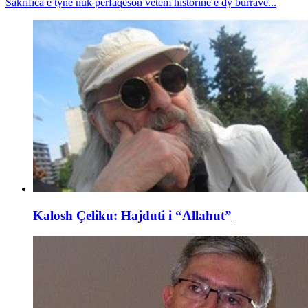
Sakrifica e tyne nuk përfaqëson vetëm historinë e dy burrave...
Kalosh Çeliku: Hajduti i “Allahut”