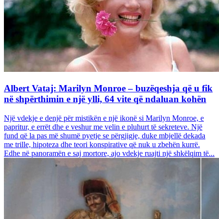
Albert Vataj: Marilyn Monroe – buzëqeshja që u fik
në shpërthimin e një ylli, 64 vite që ndaluan kohën
Një vdekje e denjë për mistikën e një ikonë si Marilyn Monroe, e
papritur, e errët dhe e veshur me velin e pluhurt të sekreteve. Një
fund që la pas më shumë pyetje se përgjigje, duke mbjellë dekada
me trille, hipoteza dhe teori konspirative që nuk u zbehën kurrë.
Edhe në panoramën e saj mortore, ajo vdekje ruajti një shkëlqim të...