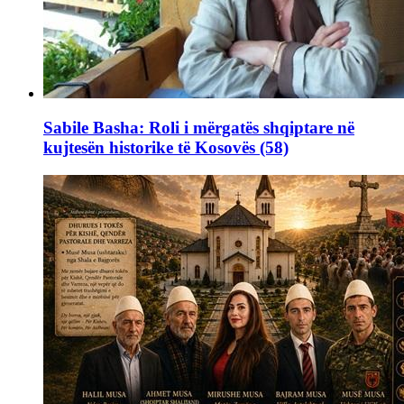
Sabile Basha: Roli i mërgatës shqiptare në
kujtesën historike të Kosovës (58)