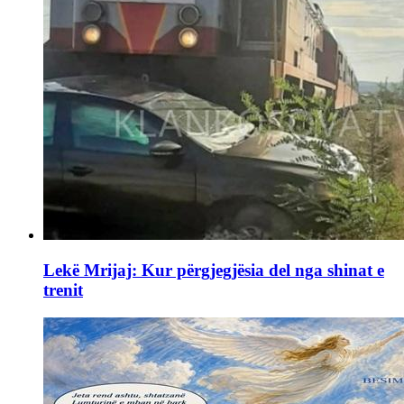
Lekë Mrijaj: Kur përgjegjësia del nga shinat e
trenit