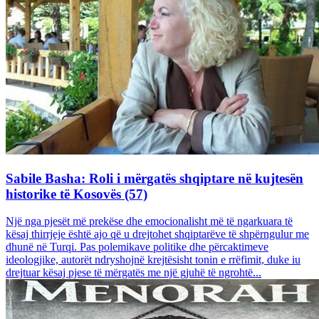
Sabile Basha: Roli i mërgatës shqiptare në kujtesën
historike të Kosovës (57)
Një nga pjesët më prekëse dhe emocionalisht më të ngarkuara të
kësaj thirrjeje është ajo që u drejtohet shqiptarëve të shpërngulur me
dhunë në Turqi. Pas polemikave politike dhe përcaktimeve
ideologjike, autorët ndryshojnë krejtësisht tonin e rrëfimit, duke iu
drejtuar kësaj pjese të mërgatës me një gjuhë të ngrohtë...