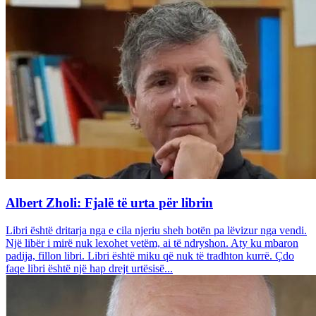
Albert Zholi: Fjalë të urta për librin
Libri është dritarja nga e cila njeriu sheh botën pa lëvizur nga vendi.
Një libër i mirë nuk lexohet vetëm, ai të ndryshon. Aty ku mbaron
padija, fillon libri. Libri është miku që nuk të tradhton kurrë. Çdo
faqe libri është një hap drejt urtësisë...