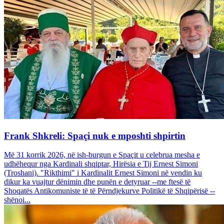
Frank Shkreli: Spaçi nuk e mposhti shpirtin
Më 31 korrik 2026, në ish-burgun e Spaçit u celebrua mesha e
udhëhequr nga Kardinali shqiptar, Hirësia e Tij Ernest Simoni
(Troshani). "Rikthimi" i Kardinalit Ernest Simoni në vendin ku
dikur ka vuajtur dënimin dhe punën e detyruar --me ftesë të
Shoqatës Antikomuniste të të Përndjekurve Politikë të Shqipërisë --
shënoi...