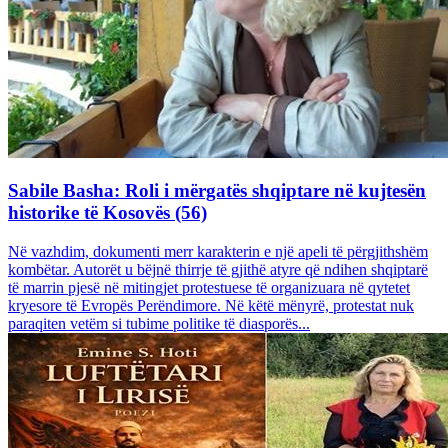
Sabile Basha: Roli i mërgatës shqiptare në kujtesën
historike të Kosovës (56)
Në vazhdim, dokumenti merr karakterin e një apeli të përgjithshëm
kombëtar. Autorët u bëjnë thirrje të gjithë atyre që ndihen shqiptarë
të marrin pjesë në mitingjet protestuese të organizuara në qytetet
kryesore të Evropës Perëndimore. Në këtë mënyrë, protestat nuk
paraqiten vetëm si tubime politike të diasporës...