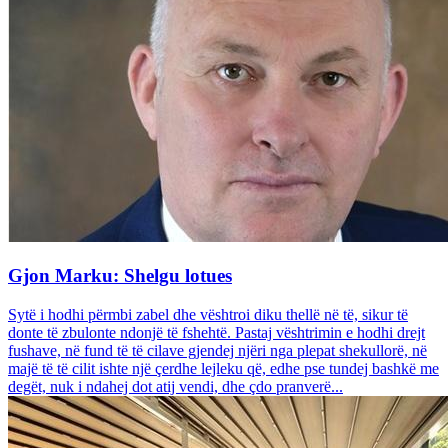
Gjon Marku: Shelgu lotues
Sytë i hodhi përmbi zabel dhe vështroi diku thellë në të, sikur të
donte të zbulonte ndonjë të fshehtë. Pastaj vështrimin e hodhi drejt
fushave, në fund të të cilave gjendej njëri nga plepat shekullorë, në
majë të të cilit ishte një çerdhe lejleku që, edhe pse tundej bashkë me
degët, nuk i ndahej dot atij vendi, dhe çdo pranverë...