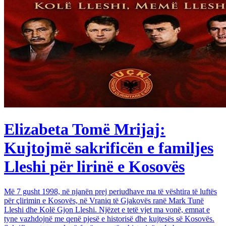
Elizabeta Tomë Mrijaj:
Kujtojmë sakrificën e familjes
Lleshi për lirinë e Kosovës
Më 7 gusht 1998, në njanën prej periudhave ma të vështira të luftës
për çlirimin e Kosovës, në Vraniq të Gjakovës ranë Mark Tunë
Lleshi dhe Kolë Gjon Lleshi. Njëzet e tetë vjet ma vonë, emnat e
tyne vazhdojnë me qenë pjesë e historisë dhe kujtesës së Kosovës.