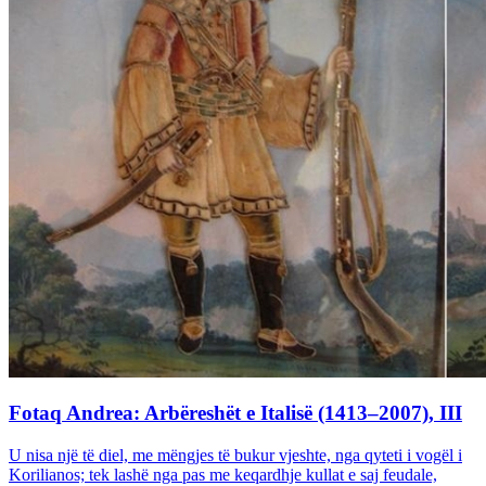
Fotaq Andrea: Arbëreshët e Italisë (1413–2007), III
U nisa një të diel, me mëngjes të bukur vjeshte, nga qyteti i vogël i
Korilianos; tek lashë nga pas me keqardhje kullat e saj feudale,