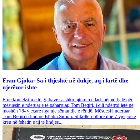
Fran Gjoka: Sa i thjeshtë në dukje, aq i lartë dhe
njerëzor ishte
E në kontekstin e të gjithave sa shkruajtëm më lart, bëjmë fjalë për
mësuesin e nderuar e të paharruar, Tom Beqiri, i cili ndërroi jetë në
moshën 78- vjeçare nga një sëmundje e rëndë. Mësuesi i nderuar,
Tom Beqiri u lind në fshatin Simon. Shkollën fillore dhe 7-vjeçare e
kreu në fshatin e tij të lindjes...