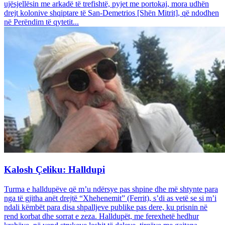
ujësjellësin me arkadë të trefishtë, pyjet me portokaj, mora udhën
drejt kolonive shqiptare të San-Demetrios [Shën Mitrit], që ndodhen
në Perëndim të qytetit...
Kalosh Çeliku: Halldupi
Turma e halldupëve që m’u ndërsye pas shpine dhe më shtynte para
nga të gjitha anët drejtë “Xhehenemit” (Ferrit), s’di as vetë se si m’i
ndali këmbët para disa shpalljeve publike pas dere, ku prisnin në
rend korbat dhe sorrat e zeza. Halldupët, me ferexhetë hedhur