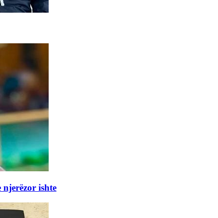
 njerëzor ishte