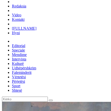
Redaksia
Video
Kontakt
[FULLNAME]
Hyni
Editorial
Speciale
Mendime
Intervista
Kulturë
Udhëpërshkrim
Faleminderit
Vërtetësi
Përjetësi
Sport
Shtesë