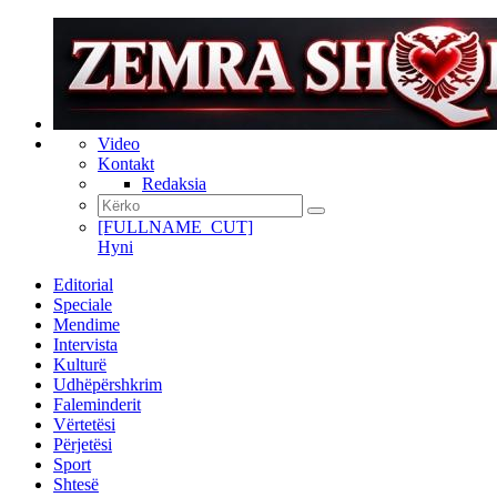
Video
Kontakt
Redaksia
[FULLNAME_CUT]
Hyni
Editorial
Speciale
Mendime
Intervista
Kulturë
Udhëpërshkrim
Faleminderit
Vërtetësi
Përjetësi
Sport
Shtesë