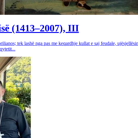
së (1413–2007), III
rilianos; tek lashë nga pas me keqardhje kullat e saj feudale, ujësjellës
tetit...