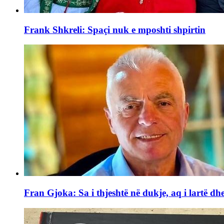
Frank Shkreli: Spaçi nuk e mposhti shpirtin
Fran Gjoka: Sa i thjeshtë në dukje, aq i lartë dhe