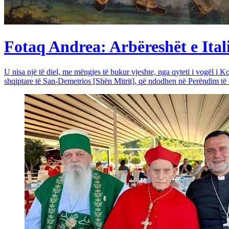
Fotaq Andrea: Arbëreshët e Itali
U nisa një të diel, me mëngjes të bukur vjeshte, nga qyteti i vogël i Ko
shqiptare të San-Demetrios [Shën Mitrit], që ndodhen në Perëndim të qy