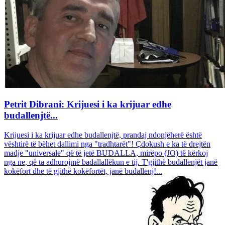
Petrit Dibrani: Krijuesi i ka krijuar edhe
budallenjtë...
Krijuesi i ka krijuar edhe budallenjtë, prandaj ndonjëherë është
vështirë të bëhet dallimi nga "tradhtarët"! Çdokush e ka të drejtën
madje "universale" që të jetë BUDALLA, mirëpo (JO) të kërkoj
nga ne, që ta adhurojmë badallallëkun e tij. T'gjithë budallenjët janë
kokëfort dhe të gjithë kokëfortët, janë budallenj!...