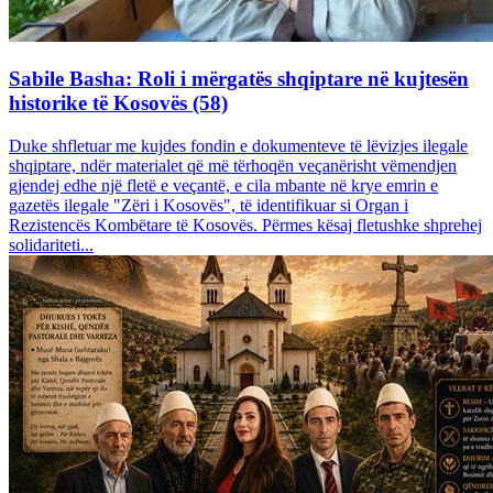
Sabile Basha: Roli i mërgatës shqiptare në kujtesën
historike të Kosovës (58)
Duke shfletuar me kujdes fondin e dokumenteve të lëvizjes ilegale
shqiptare, ndër materialet që më tërhoqën veçanërisht vëmendjen
gjendej edhe një fletë e veçantë, e cila mbante në krye emrin e
gazetës ilegale "Zëri i Kosovës", të identifikuar si Organ i
Rezistencës Kombëtare të Kosovës. Përmes kësaj fletushke shprehej
solidariteti...