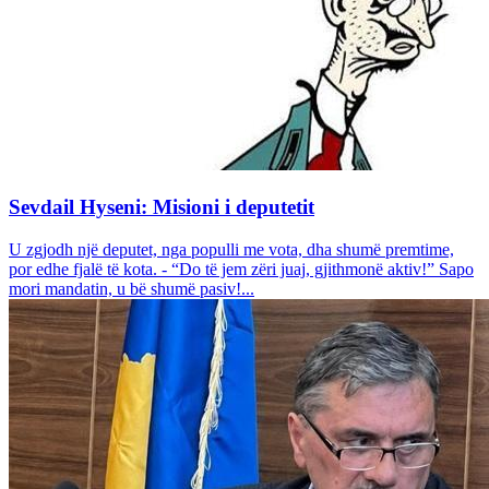
Sevdail Hyseni: Misioni i deputetit
U zgjodh një deputet, nga populli me vota, dha shumë premtime,
por edhe fjalë të kota. - “Do të jem zëri juaj, gjithmonë aktiv!” Sapo
mori mandatin, u bë shumë pasiv!...