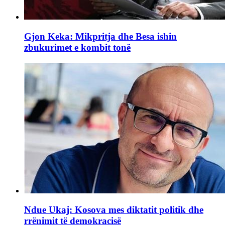
Gjon Keka: Mikpritja dhe Besa ishin
zbukurimet e kombit tonë
Ndue Ukaj: Kosova mes diktatit politik dhe
rrënimit të demokracisë