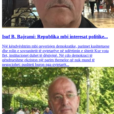
Isuf B. Bajrami: Republika mbi interesat politike...
Një këndvështrim mbi qeverisjen demokratike, parimet kushtetuese
dhe rolin e sovranitetit të qytetarëve në ndërtimin e shtetit Kur vota
flet, institucionet duhet të dëgjojnë. Në çdo demokraci të
qëndrueshme ekziston një parim themelor që nuk mund të
negociohet: pushteti buron nga qytetarët...