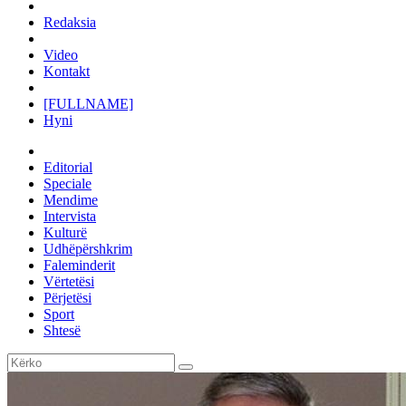
Redaksia
Video
Kontakt
[FULLNAME]
Hyni
Editorial
Speciale
Mendime
Intervista
Kulturë
Udhëpërshkrim
Faleminderit
Vërtetësi
Përjetësi
Sport
Shtesë