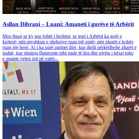
Asllan Dibrani – Luani: Amaneti i gurëve të Arbërit
Mos thuaj se ky gur është i heshtur, se guri i Arbërit ka gojë e
kujtesë; nën myshkun e shekujve ruan një emër, nën plagët e kohës
ruan një besë. Ai i ka parë agimet ilire, kur dielli përkëdhelte altarët e
lashtë, kur shqipja fluturonte mbi male të lira dhe njeriu i kësaj toke
e quante veten zot në vatër...