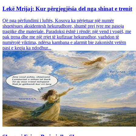
Lekë Mrijaj: Kur përgjegjësia del nga shinat e trenit
Që nga përfundimi i luftës, Kosova ka përjetuar një numër
shqetësues aksidentesh hekurudhore, shumë prej tyre me pasoja
tragjike dhe materiale. Paradoksi është i rëndë: një vend i vogël, me
pak trena dhe me një rrjet të kufizuar hekurudhor, vazhdon të
numërojë viktima, ndërsa kambana e alarmit bie zakonisht vetëm
pasi e keqja ka ndodhur...