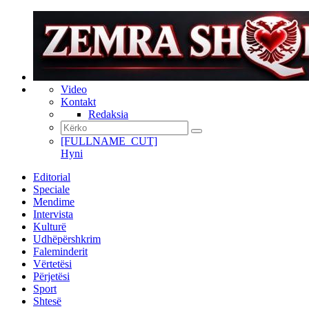
Video
Kontakt
Redaksia
[FULLNAME_CUT]
Hyni
Editorial
Speciale
Mendime
Intervista
Kulturë
Udhëpërshkrim
Faleminderit
Vërtetësi
Përjetësi
Sport
Shtesë