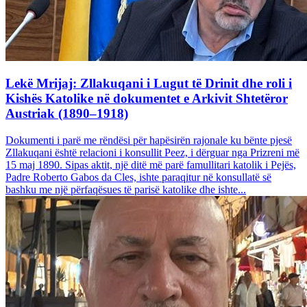
Lekë Mrijaj: Zllakuqani i Lugut të Drinit dhe roli i
Kishës Katolike në dokumentet e Arkivit Shtetëror
Austriak (1890–1918)
Dokumenti i parë me rëndësi për hapësirën rajonale ku bënte pjesë
Zllakuqani është relacioni i konsullit Peez, i dërguar nga Prizreni më
15 maj 1890. Sipas aktit, një ditë më parë famullitari katolik i Pejës,
Padre Roberto Gabos da Cles, ishte paraqitur në konsullatë së
bashku me një përfaqësues të parisë katolike dhe ishte...