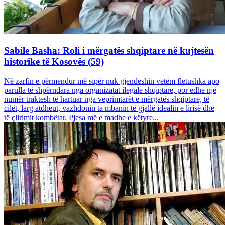
Sabile Basha: Roli i mërgatës shqiptare në kujtesën
historike të Kosovës (59)
Në zarfin e përmendur më sipër nuk gjendeshin vetëm fletushka apo
parulla të shpërndara nga organizatat ilegale shqiptare, por edhe një
numër traktesh të hartuar nga veprimtarët e mërgatës shqiptare, të
cilët, larg atdheut, vazhdonin ta mbanin të gjallë idealin e lirisë dhe
të çlirimit kombëtar. Pjesa më e madhe e këtyre...