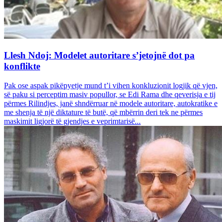
Llesh Ndoj: Modelet autoritare s’jetojnë dot pa
konflikte
Pak ose aspak pikëpyetje mund t’i vihen konkluzionit logjik që vjen,
së paku si perceptim masiv popullor, se Edi Rama dhe qeverisja e tij
përmes Rilindjes, janë shndërruar në modele autoritare, autokratike e
me shenja të një diktature të butë, që mbërrin deri tek ne përmes
maskimit ligjorë të gjendjes e veprimtarisë...