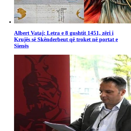
Albert Vataj: Letra e 8 gushtit 1451, zëri i
Krujës së Skënderbeut që troket në portat e
Sienës