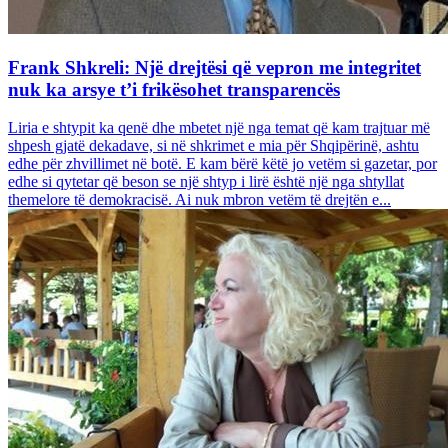
Frank Shkreli: Një drejtësi që vepron me integritet
nuk ka arsye t’i frikësohet transparencës
Liria e shtypit ka qenë dhe mbetet një nga temat që kam trajtuar më
shpesh gjatë dekadave, si në shkrimet e mia për Shqipërinë, ashtu
edhe për zhvillimet në botë. E kam bërë këtë jo vetëm si gazetar, por
edhe si qytetar që beson se një shtyp i lirë është një nga shtyllat
themelore të demokracisë. Ai nuk mbron vetëm të drejtën e...