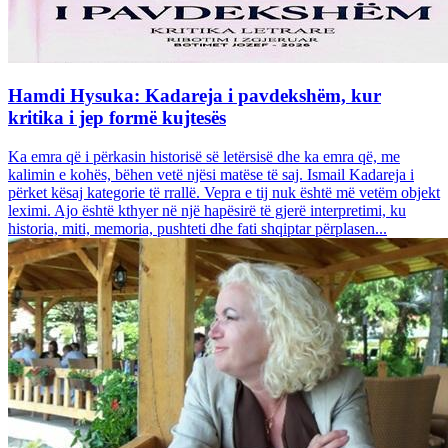
Hamdi Hysuka: Kadareja i pavdekshëm, kur
kritika i jep formë kujtesës
Ka emra që i përkasin historisë së letërsisë dhe ka emra që, me
kalimin e kohës, bëhen vetë njësi matëse të saj. Ismail Kadareja i
përket kësaj kategorie të rrallë. Vepra e tij nuk është më vetëm objekt
leximi. Ajo është kthyer në një hapësirë të gjerë interpretimi, ku
historia, miti, memoria, pushteti dhe fati shqiptar përplasen...