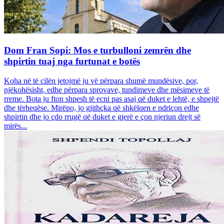
Dom Fran Sopi: Mos e turbulloni zemrën dhe
shpirtin tuaj nga furtunat e botës
Koha në të cilën jetojmë ju vë përpara shumë mundësive, por,
njëkohësisht, edhe përpara sprovave, tundimeve dhe mësimeve të
rreme. Bota ju fton shpesh të ecni pas asaj që duket e lehtë, e shpejtë
dhe tërheqëse. Mirëpo, jo gjithçka që shkëlqen e ndriçon edhe
shpirtin dhe jo çdo rrugë që duket e gjerë e çon njeriun drejt së
mirës...