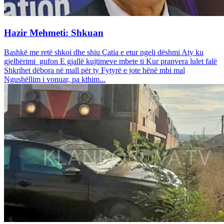
Hazir Mehmeti: Shkuan
Bashkë me retë shkoi dhe shiu Çatia e etur ngeli dëshmi Aty ku
gjelbërimi gufon E gjallë kujtimeve mbete ti Kur pranvera lulet falë
Shkrihet dëbora në mall për ty Fytyrë e jote hënë mbi mal
Ngushëllim i vonuar, pa kthim...