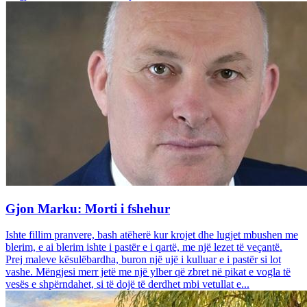
Gjon Marku: Morti i fshehur
Ishte fillim pranvere, bash atëherë kur krojet dhe lugjet mbushen me
blerim, e ai blerim ishte i pastër e i qartë, me një lezet të veçantë.
Prej maleve kësulëbardha, buron një ujë i kulluar e i pastër si lot
vashe. Mëngjesi merr jetë me një ylber që zbret në pikat e vogla të
vesës e shpërndahet, si të dojë të derdhet mbi vetullat e...