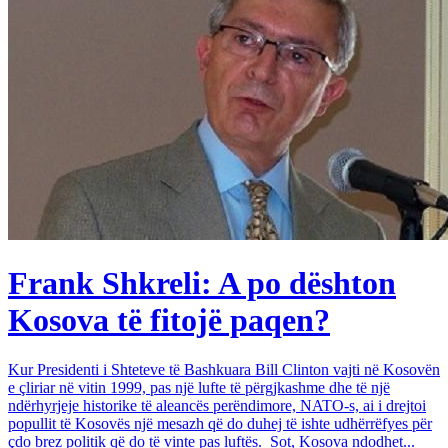
Frank Shkreli: A po dështon
Kosova të fitojë paqen?
Kur Presidenti i Shteteve të Bashkuara Bill Clinton vajti në Kosovën
e çliriar në vitin 1999, pas një lufte të përgjkashme dhe të një
ndërhyrjeje historike të aleancës perëndimore, NATO-s, ai i drejtoi
popullit të Kosovës një mesazh që do duhej të ishte udhërrëfyes për
çdo brez politik që do të vinte pas luftës. Sot, Kosova ndodhet...