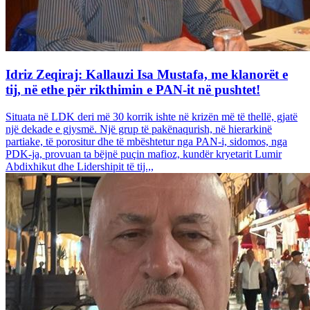
Idriz Zeqiraj: Kallauzi Isa Mustafa, me klanorët e
tij, në ethe për rikthimin e PAN-it në pushtet!
Situata në LDK deri më 30 korrik ishte në krizën më të thellë, gjatë
një dekade e gjysmë. Një grup të pakënaqurish, në hierarkinë
partiake, të porositur dhe të mbështetur nga PAN-i, sidomos, nga
PDK-ja, provuan ta bëjnë puçin mafioz, kundër kryetarit Lumir
Abdixhikut dhe Lidershipit të tij.,,