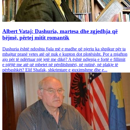
Albert Vataj: Dashuria, martesa dhe zgjedhja që
bëjmë, përtej mitit romantik
Dashuria është ndoshta fjala më e madhe që njeriu ka shpikur për ta
mbajtur pranë vetes atë që nuk e kupton dot plotësisht. Por a mjafton
ajo për të ndërtuar një jetë me dikë? A është ndjenja e fortë e fillimit
e njëjtë me atë që mbetet në përditshmëri, në rutinë, në plakje të
përbashkët? Elif Shafak, shkrimtare e guximshme dhe e...