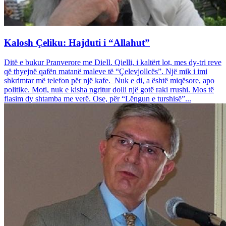
Kalosh Çeliku: Hajduti i “Allahut”
Ditë e bukur Pranverore me DieIl. Qielli, i kaltërt lot, mes dy-tri reve
që thyejnë qafën matanë maleve të “Çelevjollcës”. Një mik i imi
shkrimtar më telefon për një kafe. Nuk e di, a është miqësore, apo
politike. Moti, nuk e kisha ngritur dolli një gotë raki rrushi. Mos të
flasim dy shtamba me verë. Ose, për “Lëngun e turshisë”...