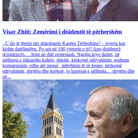
Visar Zhiti: Zemërimi i disidentit të përhershëm
- Ç’do të themi për shkrimarin Kasëm Trebeshina? – pyesja kur
kishte datëlindjen. Po sot në 100 vjetorin e tij? Apo disidencë
dcisidencës… Jemi në ditë protestash. Ngritja krye duhet, që
gjithsesi e shkundin kohën, shtetin, kërkojnë ndryshimin, godasin
korrupsionin, edhe atë moral, ndëshkim të së keqes, kërkojnë
ndryshimin, drejtësi dhe kujtesë, jo harresat e qëllimta… drejtësi dhe
në...