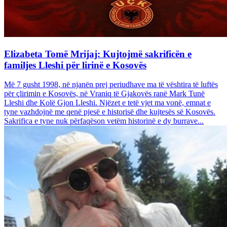
Elizabeta Tomë Mrijaj: Kujtojmë sakrificën e
familjes Lleshi për lirinë e Kosovës
Më 7 gusht 1998, në njanën prej periudhave ma të vështira të luftës
për çlirimin e Kosovës, në Vraniq të Gjakovës ranë Mark Tunë
Lleshi dhe Kolë Gjon Lleshi. Njëzet e tetë vjet ma vonë, emnat e
tyne vazhdojnë me qenë pjesë e historisë dhe kujtesës së Kosovës.
Sakrifica e tyne nuk përfaqëson vetëm historinë e dy burrave...