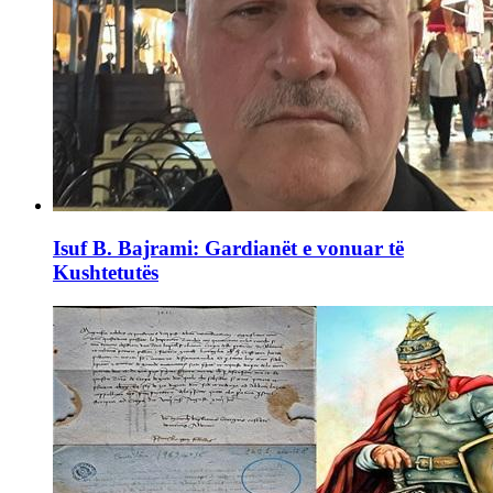
Isuf B. Bajrami: Gardianët e vonuar të
Kushtetutës