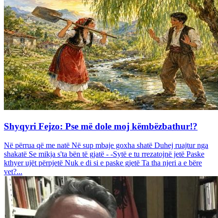
Shyqyri Fejzo: Pse më dole moj këmbëzbathur!?
Në përrua që me natë Në sup mbaje goxha shatë Duhej ruajtur nga
shakatë Se mikja s'ta bën të gjatë - -Sytë e tu rrezatojnë jetë Paske
kthyer ujët përpjetë Nuk e di si e paske gjetë Ta tha njeri a e bëre
vet?...