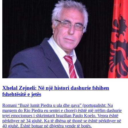
Xhelal Zejneli: Në një histori dashurie fshihen
fshehtësitë e jetës
Romani “Buzë lumit Piedra u ula dhe qava” (portugalisht: Na
margem do Rio Piedra eu sentei e chorei) është një rrëfim dashurie
tejet emocionues i shkrimtarit brazilian Paulo Koelo. Vepra është
përkthyer në 34 gjuhë. Ka të dhëna që thonë se është përkthyer në
40 gjuhë. Është botuar në dhjetëra vende të botës.