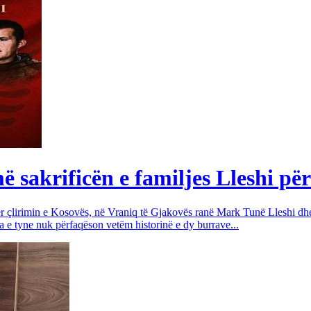
sakrificën e familjes Lleshi për
për çlirimin e Kosovës, në Vraniq të Gjakovës ranë Mark Tunë Lleshi dh
a e tyne nuk përfaqëson vetëm historinë e dy burrave...