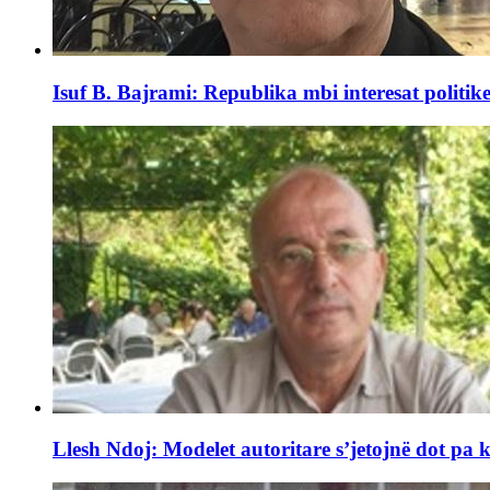
Isuf B. Bajrami: Republika mbi interesat politike.
Llesh Ndoj: Modelet autoritare s’jetojnë dot pa k