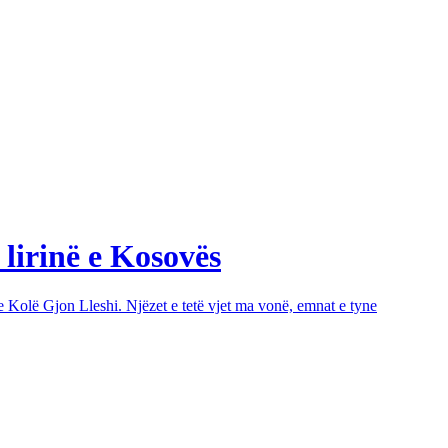
 lirinë e Kosovës
e Kolë Gjon Lleshi. Njëzet e tetë vjet ma vonë, emnat e tyne