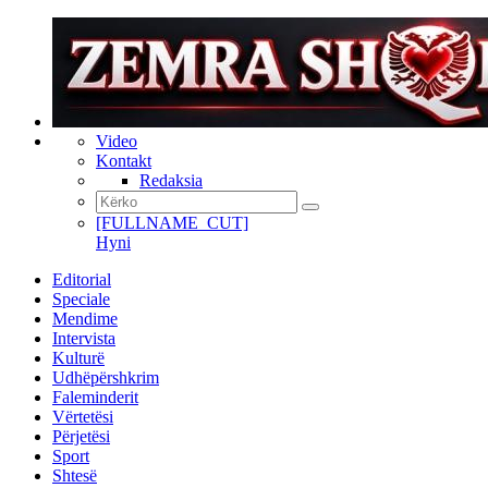
Video
Kontakt
Redaksia
[FULLNAME_CUT]
Hyni
Editorial
Speciale
Mendime
Intervista
Kulturë
Udhëpërshkrim
Faleminderit
Vërtetësi
Përjetësi
Sport
Shtesë