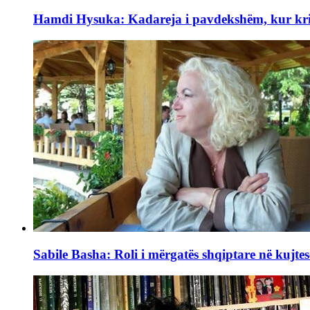
Hamdi Hysuka: Kadareja i pavdekshëm, kur kriti
Sabile Basha: Roli i mërgatës shqiptare në kujtes