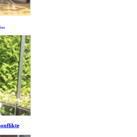
..
onflikte