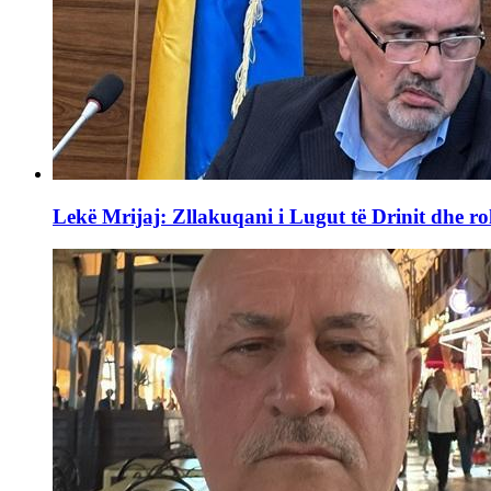
Lekë Mrijaj: Zllakuqani i Lugut të Drinit dhe ro