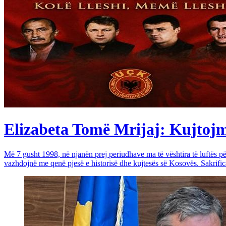
Elizabeta Tomë Mrijaj: Kujtojmë 
Më 7 gusht 1998, në njanën prej periudhave ma të vështira të luftës 
vazhdojnë me qenë pjesë e historisë dhe kujtesës së Kosovës. Sakrific