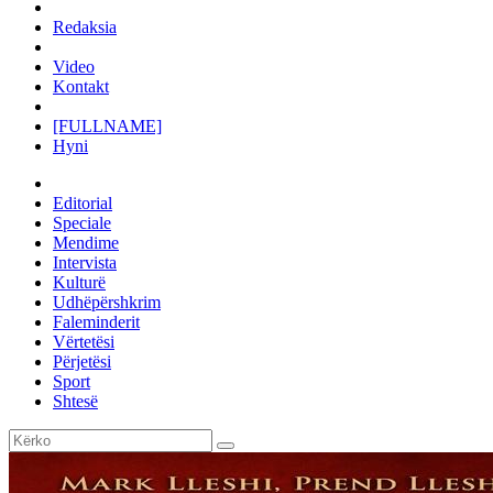
Redaksia
Video
Kontakt
[FULLNAME]
Hyni
Editorial
Speciale
Mendime
Intervista
Kulturë
Udhëpërshkrim
Faleminderit
Vërtetësi
Përjetësi
Sport
Shtesë